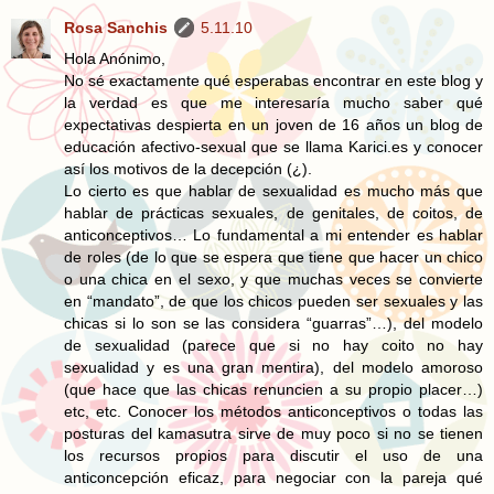
Rosa Sanchis
5.11.10
Hola Anónimo,
No sé exactamente qué esperabas encontrar en este blog y
la verdad es que me interesaría mucho saber qué
expectativas despierta en un joven de 16 años un blog de
educación afectivo-sexual que se llama Karici.es y conocer
así los motivos de la decepción (¿).
Lo cierto es que hablar de sexualidad es mucho más que
hablar de prácticas sexuales, de genitales, de coitos, de
anticonceptivos… Lo fundamental a mi entender es hablar
de roles (de lo que se espera que tiene que hacer un chico
o una chica en el sexo, y que muchas veces se convierte
en “mandato”, de que los chicos pueden ser sexuales y las
chicas si lo son se las considera “guarras”…), del modelo
de sexualidad (parece que si no hay coito no hay
sexualidad y es una gran mentira), del modelo amoroso
(que hace que las chicas renuncien a su propio placer…)
etc, etc. Conocer los métodos anticonceptivos o todas las
posturas del kamasutra sirve de muy poco si no se tienen
los recursos propios para discutir el uso de una
anticoncepción eficaz, para negociar con la pareja qué