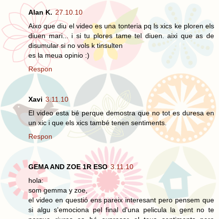
Alan K.
27.10.10
Aixo que diu el video es una tonteria pq ls xics ke ploren els
diuen mari... i si tu plores tame tel diuen. aixi que as de
disumular si no vols k tinsulten
es la meua opinio :)
Respon
Xavi
3.11.10
El video esta bé perque demostra que no tot es duresa en
un xic i que els xics també tenen sentiments.
Respon
GEMA AND ZOE 1R ESO
3.11.10
hola:
som gemma y zoe,
el video en questió ens pareix interesant pero pensem que
si algu s'emociona pel final d'una pelicula la gent no te