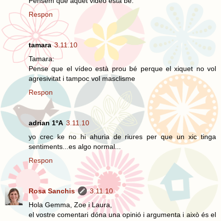
Pensem que aquet video esta bé.
Respon
tamara
3.11.10
Tamara:
Pense que el vídeo està prou bé perque el xiquet no vol
agresivitat i tampoc vol masclisme
Respon
adrian 1ºA
3.11.10
yo crec ke no hi ahuria de riures per que un xic tinga
sentiments...es algo normal...
Respon
Rosa Sanchis
3.11.10
Hola Gemma, Zoe i Laura,
el vostre comentari dóna una opinió i argumenta i això és el