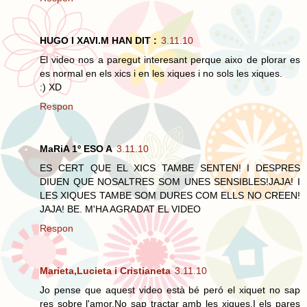
HUGO I XAVI.M HAN DIT :
3.11.10
El video nos a paregut interesant perque aixo de plorar es
es normal en els xics i en les xiques i no sols les xiques.
:) XD
Respon
MaRiA 1º ESO A
3.11.10
ES CERT QUE EL XICS TAMBE SENTEN! I DESPRES
DIUEN QUE NOSALTRES SOM UNES SENSIBLES!JAJA! I
LES XIQUES TAMBE SOM DURES COM ELLS NO CREEN!
JAJA! BE. M'HA AGRADAT EL VIDEO
Respon
Marieta,Lucieta i Cristianeta
3.11.10
Jo pense que aquest video està bé peró el xiquet no sap
res sobre l'amor.No sap tractar amb les xiques.I els pares