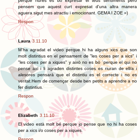
perque riures es bó expresar el teus sentiments pero
pensem que aquest curt expresat d'una altra manera
aguera sigut mes atractiu i emocionant. GEMA I ZOE =)
Respon
Laura
3.11.10
M'ha agradat el video perque hi ha alguns xics que son
molt distintius en el pensament de "les coses per a xics" i
"les coses per a xiques" y això no es bò `perque el qui no
pense axí i li agraden distintes coses es riuran de ell/a i
alesores pensarà que el distintiu es el correcte i no es
veritat.Hem de començar desde ben petits a aprendre a no
fer distintius.
Respon
Elizabeth
3.11.10
El video està molt bé perque jo pense que no hi ha coses
per a xics i/o coses per a xiques.
Respon