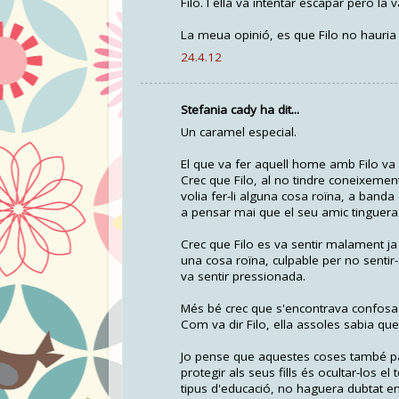
Filo. I ella va intentar escapar però l
La meua opinió, es que Filo no hauria d
24.4.12
Stefania cady ha dit...
Un caramel especial.
El que va fer aquell home amb Filo va s
Crec que Filo, al no tindre coneixeme
volia fer-li alguna cosa roïna, a banda
a pensar mai que el seu amic tinguera
Crec que Filo es va sentir malament ja
una cosa roïna, culpable per no sentir
va sentir pressionada.
Més bé crec que s'encontrava confosa
Com va dir Filo, ella assoles sabia que e
Jo pense que aquestes coses també pa
protegir als seus fills és ocultar-los e
tipus d'educació, no haguera dubtat en