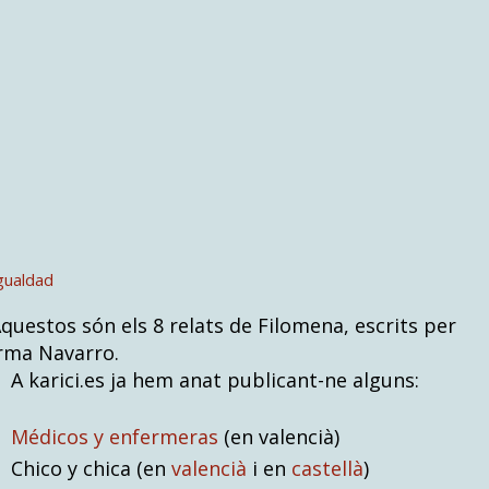
gualdad
questos són els 8 relats de Filomena, escrits per
rma Navarro.
 karici.es ja hem anat publicant-ne alguns:
Médicos y enfermeras
(en valencià)
hico y chica (en
valencià
i en
castellà
)