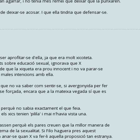
a van agarrar, i no tenia més remei que deixar que la punxaren.
e deixar-se acosar. I que ella tindria que defensar-se.
er aprofitar-se d'ella, ja que era molt xicoteta.
nts sobre educació sexual, ignorava que X
 de que la xiqueta era prou innocent i no va parar-se
 males intencions amb ella.
 que no va saber com sentir-se, si avergonyida per fer
-se forçada, encara que a la mateixa vegada sí que es
 perquè no sabia exactament el que feia.
ls xics tenien 'pilila' i mai n'havia vista una.
ssen perquè els pares creuen que la millor manera de
l tema de la sexualitat. Si Filo haguera pres aquest
 anar-se quan X va fer-li aquella proposició tan estranya.