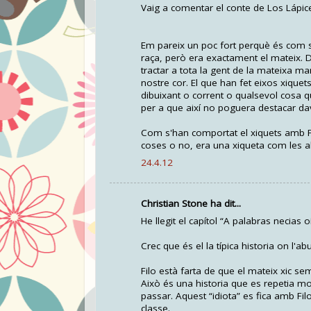
Vaig a comentar el conte de Los Lápic
Em pareix un poc fort perquè és com si
raça, però era exactament el mateix. D
tractar a tota la gent de la mateixa m
nostre cor. El que han fet eixos xique
dibuixant o corrent o qualsevol cosa q
per a que així no poguera destacar dav
Com s'han comportat el xiquets amb Filo
coses o no, era una xiqueta com les al
24.4.12
Christian Stone ha dit...
He llegit el capítol “A palabras necias 
Crec que és el la típica historia on l'
Filo està farta de que el mateix xic sem
Això és una historia que es repetia m
passar. Aquest “idiota” es fica amb Filo
classe.