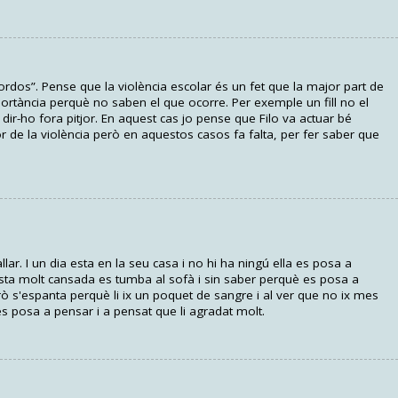
ordos”. Pense que la violència escolar és un fet que la major part de
ortància perquè no saben el que ocorre. Per exemple un fill no el
 dir-ho fora pitjor. En aquest cas jo pense que Filo va actuar bé
vor de la violència però en aquestos casos fa falta, per fer saber que
lar. I un dia esta en la seu casa i no hi ha ningú ella es posa a
 esta molt cansada es tumba al sofà i sin saber perquè es posa a
però s'espanta perquè li ix un poquet de sangre i al ver que no ix mes
es posa a pensar i a pensat que li agradat molt.