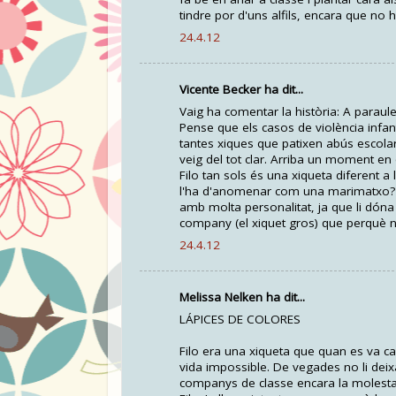
tindre por d'uns alfils, encara que no
24.4.12
Vicente Becker ha dit...
Vaig ha comentar la història: A paraule
Pense que els casos de violència infant
tantes xiques que patixen abús escola
veig del tot clar. Arriba un moment en
Filo tan sols és una xiqueta diferent a 
l'ha d'anomenar com una marimatxo? C
amb molta personalitat, ja que li dóna 
company (el xiquet gros) que perquè no
24.4.12
Melissa Nelken ha dit...
LÁPICES DE COLORES
Filo era una xiqueta que quan es va canvi
vida impossible. De vegades no li deixav
companys de classe encara la molestav