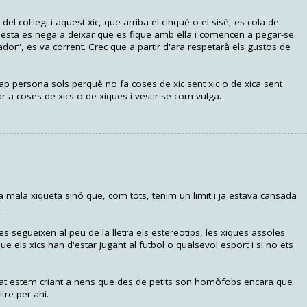
 del col·legi i aquest xic, que arriba el cinqué o el sisé, es cola de
Aquesta es nega a deixar que es fique amb ella i comencen a pegar-se.
sador”, es va corrent. Crec que a partir d'ara respetarà els gustos de
p persona sols perquè no fa coses de xic sent xic o de xica sent
ar a coses de xics o de xiques i vestir-se com vulga.
ra mala xiqueta sinó que, com tots, tenim un limit i ja estava cansada
.
es segueixen al peu de la lletra els estereotips, les xiques assoles
e els xics han d'estar jugant al futbol o qualsevol esport i si no ets
tat estem criant a nens que des de petits son homòfobs encara que
tre per ahí.