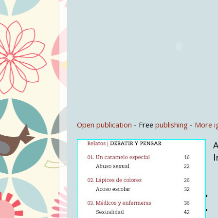
Open publication
- Free
publishing
-
More i
A
I
A
C