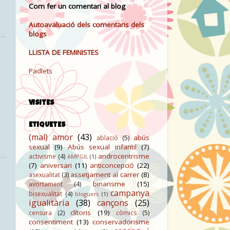
Com fer un comentari al blog
Autoavaluació dels comentaris dels
blogs
LLISTA DE FEMINISTES
Padlets
VISITES
ETIQUETES
(mal) amor
(43)
abús
ablació
(5)
sexual
(9)
Abús sexual infantil
(7)
androcentrisme
activisme
(4)
AMPGIL
(1)
(7)
aniversari
(11)
anticoncepció
(22)
assetjament al carrer
(8)
asexualitat
(3)
binarisme
(15)
avortament
(4)
campanya
bisexualitat
(4)
bloguers
(1)
igualitària
(38)
cançons
(25)
clítoris
(19)
censura
(2)
còmics
(5)
consentiment
(13)
conservadorisme