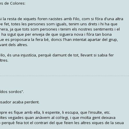
es de Colores:
 la resta de xiquets foren racistes amb Filo, com si fóra d'una altra
e fet, totes les persones som iguals, tenim uns drets i hi ha que
anera, ja que tots som persones i tenim els nostres sentiments i el
ts ha sigut que per enveja de que siguera nova i fóra tan bona
ue es proposara la fera bé, doncs l'han intentat apartar del grup,
ant dels altres.
, és una injustícia, perquè damunt de tot, llevant si sabia fer
tres.
oídos sordos”.
abusador acaba perdent.
pre es fique amb ella, li espente, li escupa, que l'insulte, etc.
oltes vegades quan anàvem al col·legi, i que molta gent deixava
 perquè feia tot el contrari del que feien les altres xiques de la seua