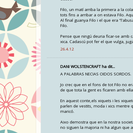
Filo, un matí arriba la primera a la cola
tots fins a arribar a on estava Filo. 
Al final guanya Filo i el que era “l'abu
Filo.
Pense que ningú deuria ficar-se amb ca
xica. Cadascú pot fer el que vulga, jug
26.4.12
DANI WOLSTENCRAFT ha dit...
A PALABRAS NECIAS OIDOS SORDOS.
Jo crec que en el fons de tot Filo no e
de que tota la gent es ficaren amb ella
En aquest conte,els xiquets i les xiquet
parlen de vestits, moda i xics mentre qu
maricó.
Aixo demostra que en la nostra socie
no siguen la majoria ni ha algun que al