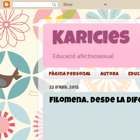
Karicies
Educació afectivosexual
Pàgina personal
Autora
Educ
22 D’ABR. 2012
Filomena. Desde la dif