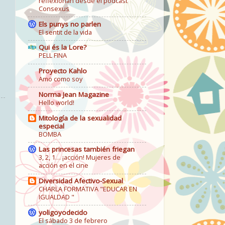
reflexionan desde el podcast
Consexus
Els punys no parlen
El sentit de la vida
Qui és la Lore?
PELL FINA
Proyecto Kahlo
Amo como soy
Norma Jean Magazine
Hello world!
Mitología de la sexualidad
especial
BOMBA
Las princesas también friegan
3, 2, 1… ¡acción! Mujeres de
acción en el cine
Diversidad Afectivo-Sexual
CHARLA FORMATIVA "EDUCAR EN
IGUALDAD "
yoligoyodecido
El sábado 3 de febrero