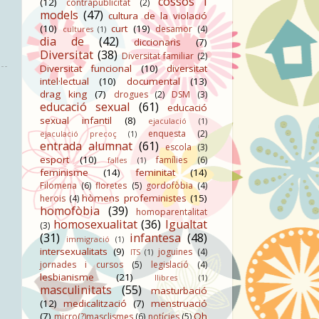
cossos i
(12)
contrapublicitat
(2)
models
(47)
cultura de la violació
(10)
curt
(19)
desamor
(4)
cultures
(1)
dia de
(42)
diccionaris
(7)
Diversitat
(38)
Diversitat familiar
(2)
Diversitat funcional
(10)
diversitat
intel·lectual
(10)
documental
(13)
drag king
(7)
drogues
(2)
DSM
(3)
educació sexual
(61)
educació
sexual infantil
(8)
ejaculació
(1)
enquesta
(2)
ejaculació precoç
(1)
entrada alumnat
(61)
escola
(3)
esport
(10)
famílies
(6)
falles
(1)
feminisme
(14)
feminitat
(14)
Filomena
(6)
floretes
(5)
gordofòbia
(4)
hòmens profeministes
(15)
herois
(4)
homofòbia
(39)
homoparentalitat
homosexualitat
(36)
Igualtat
(3)
(31)
infantesa
(48)
immigració
(1)
intersexualitats
(9)
joguines
(4)
ITS
(1)
jornades i cursos
(5)
legislació
(4)
lesbianisme
(21)
llibres
(1)
masculinitats
(55)
masturbació
(12)
medicalització
(7)
menstruació
(7)
Oh
micro(?)masclismes
(6)
notícies
(5)