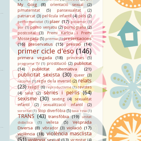
My Goig
(8)
orientació sexual
(2)
p/maternitat
(5)
pansexualitat
(2)
patriarcat
(3)
pel·lícula infantil
(4)
pèls
(2)
plaer
(17)
performativitat
(1)
poliamor
(1)
porno venjatiu
(2)
pornografia
(2)
por
(1)
postcoital
(3)
Premi Karícia i Premi
presentacions
Mossegada
(5)
premsa
(1)
(16)
preservatius
(15)
pressió
(14)
primer cicle d'eso
(146)
primera vegada
(18)
princeses
(5)
publicitat
prostitució
(2)
programa TV
(1)
(14)
publicitat alternativa
(21)
publicitat sexista
(30)
queer
(3)
relats
regla de la inversió
(2)
racisme
(1)
(23)
religió
(6)
revistes
reproductisme
(1)
sèries i pel·lis
(64)
(4)
salut
(2)
sexisme
(30)
sexting
(4)
sexualitat
infantil
(2)
sexualització infantil
(2)
Stop diverfòbia
(5)
sororitat
(1)
taxa rosa
(1)
TRANS
(43)
transfòbia
(19)
unitat
Vesprada
vellesa
(5)
didàctica
(1)
Diversa
(8)
violació
(17)
vibrador
(3)
violència masclista
violència
(18)
(51)
violència sexual
(13)
virginitat
(4)