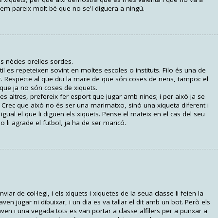
 hem pareix molt bé que no se'l diguera a ningú.
s nècies orelles sordes.
il es repeteixen sovint en moltes escoles o instituts. Filo és una de
r. Respecte al que diu la mare de que són coses de nens, tampoc el
 que ja no són coses de xiquets.
les altres, prefereix fer esport que jugar amb nines; i per això ja se
rec que això no és ser una marimatxo, sinó una xiqueta diferent i
igual el que li diguen els xiquets. Pense el mateix en el cas del seu
 li agrade el futbol, ja ha de ser maricó.
ar de col·legi, i els xiquets i xiquetes de la seua classe li feien la
en jugar ni dibuixar, i un dia es va tallar el dit amb un bot. Però els
en i una vegada tots es van portar a classe alfilers per a punxar a