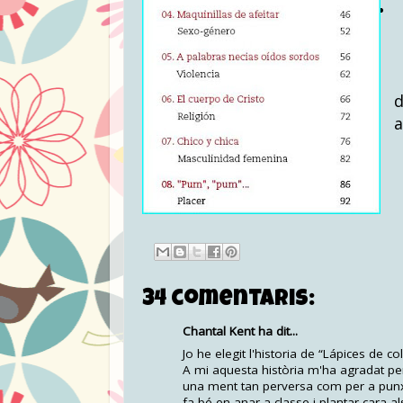
d
a
N
34 comentaris:
Chantal Kent ha dit...
Jo he elegit l'historia de “Lápices de co
A mi aquesta història m'ha agradat pe
una ment tan perversa com per a punxar
fa bé en anar a classe i plantar cara 