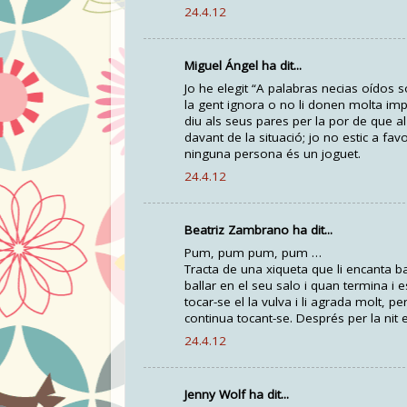
24.4.12
Miguel Ángel ha dit...
Jo he elegit “A palabras necias oídos s
la gent ignora o no li donen molta imp
diu als seus pares per la por de que al
davant de la situació; jo no estic a fa
ninguna persona és un joguet.
24.4.12
Beatriz Zambrano ha dit...
Pum, pum pum, pum …
Tracta de una xiqueta que li encanta bal
ballar en el seu salo i quan termina i
tocar-se el la vulva i li agrada molt, 
continua tocant-se. Després per la nit 
24.4.12
Jenny Wolf ha dit...