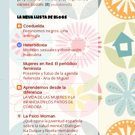
xarxes socials
(8)
youtubers
(1)
LA MEUA LLISTA DE BLOGS
Coeduelda
Feminismos negros. Una
antología
Heterodoxia
Modelos sexuales y dominación
masculina
Mujeres en Red. El periódico
feminista
Presente y futuo de la agenda
feminista - Ana de Miguel
Aprendemos desde la
diferencia
LA VIDA DE LAS MUJERES Y LA
INFANCIA EN LOS PATIOS DE
CÓRDOBA
La Psico Woman
¿Qué opina la juventud española
sobre la salud mental? Dialogan
Isa Duque y Noelia Hernández