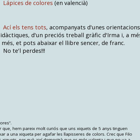
Lápices de colores
(en valencià)
Ací els tens tots
, acompanyats d'unes orientacions
idàctiques, d'un preciós treball gràfic d'Irma i, a mé
 més, et pots abaixar el llibre sencer, de franc.
o te'l perdes!!!
lores”.
r que, hem pareix molt curiós que uns xiquets de 5 anys tinguen
 a una xiqueta per agafar les llapisseres de colors. Crec que Filo
als xiquets, per què així demostrà que es més valenta i que no va a