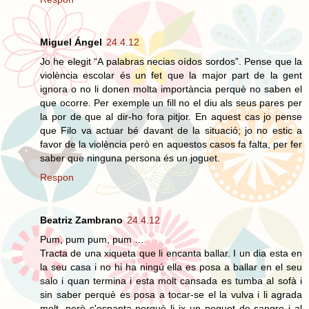
Miguel Ángel
24.4.12
Jo he elegit “A palabras necias oídos sordos”. Pense que la
violència escolar és un fet que la major part de la gent
ignora o no li donen molta importància perquè no saben el
que ocorre. Per exemple un fill no el diu als seus pares per
la por de que al dir-ho fora pitjor. En aquest cas jo pense
que Filo va actuar bé davant de la situació; jo no estic a
favor de la violència però en aquestos casos fa falta, per fer
saber que ninguna persona és un joguet.
Respon
Beatriz Zambrano
24.4.12
Pum, pum pum, pum …
Tracta de una xiqueta que li encanta ballar. I un dia esta en
la seu casa i no hi ha ningú ella es posa a ballar en el seu
salo i quan termina i esta molt cansada es tumba al sofà i
sin saber perquè es posa a tocar-se el la vulva i li agrada
molt, però s'espanta perquè li ix un poquet de sangre i al