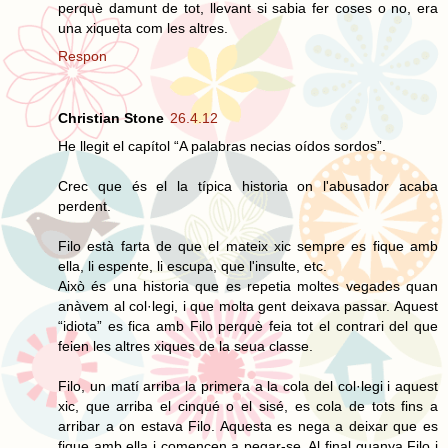
perquè damunt de tot, llevant si sabia fer coses o no, era
una xiqueta com les altres.
Respon
Christian Stone
26.4.12
He llegit el capítol “A palabras necias oídos sordos”.
Crec que és el la típica historia on l'abusador acaba
perdent.
Filo està farta de que el mateix xic sempre es fique amb
ella, li espente, li escupa, que l'insulte, etc.
Això és una historia que es repetia moltes vegades quan
anàvem al col·legi, i que molta gent deixava passar. Aquest
“idiota” es fica amb Filo perquè feia tot el contrari del que
feien les altres xiques de la seua classe.
Filo, un matí arriba la primera a la cola del col·legi i aquest
xic, que arriba el cinqué o el sisé, es cola de tots fins a
arribar a on estava Filo. Aquesta es nega a deixar que es
fique amb ella i comencen a pegar-se. Al final guanya Filo i