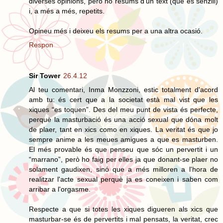
diverses opinions, però no resums d'un text (què és senzill)
i, a més a més, repetits.
Opineu més i deixeu els resums per a una altra ocasió.
Respon
Sir Tower
26.4.12
Al teu comentari, Inma Monzzoni, estic totalment d'acord
amb tu: és cert que a la societat està mal vist que les
xiques “es toquen”. Des del meu punt de vista és perfecte,
perquè la masturbació és una acció sexual que dóna molt
de plaer, tant en xics como en xiques. La veritat és que jo
sempre anime a les meues amigues a que es masturben.
El més provable és que penseu que sóc un pervertit i un
“marrano”, però ho faig per elles ja que donant-se plaer no
solament gaudixen, sinó que a més milloren a l'hora de
realitzar l'acte sexual perquè ja es coneixen i saben com
arribar a l'orgasme.
Respecte a que si totes les xiques digueren als xics que
masturbar-se és de pervertits i mal pensats, la veritat, crec