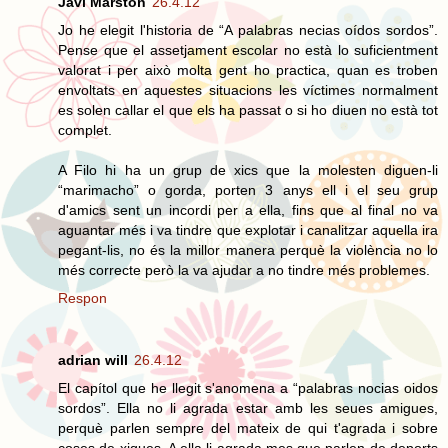
Javi Marston
26.4.12
Jo he elegit l'historia de “A palabras necias oídos sordos”.
Pense que el assetjament escolar no està lo suficientment
valorat i per això molta gent ho practica, quan es troben
envoltats en aquestes situacions les víctimes normalment
es solen callar el que els ha passat o si ho diuen no està tot
complet.
A Filo hi ha un grup de xics que la molesten diguen-li
“marimacho” o gorda, porten 3 anys ell i el seu grup
d'amics sent un incordi per a ella, fins que al final no va
aguantar més i va tindre que explotar i canalitzar aquella ira
pegant-lis, no és la millor manera perquè la violència no lo
més correcte però la va ajudar a no tindre més problemes.
Respon
adrian will
26.4.12
El capítol que he llegit s'anomena a “palabras nocias oidos
sordos”. Ella no li agrada estar amb les seues amigues,
perquè parlen sempre del mateix de qui t'agrada i sobre