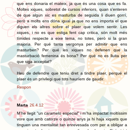
que ens donaria el mateix, ja que és una cosa que es fa.
Moltes xiques, sobretot de cursos inferiors, quan s'enteren
de que algun xic es masturba de seguida li diuen gorrí,
però a molts ens dóna igual ja que no ens importa el que
diguen els altres sobre el plaer que volem sentir. Les
xiques, i no es que estiga fent cap critica, són molt més
tímides respecte a eixe tema, no totes, però si la gran
majoria. Per qué tanta vergonya per admitir que ens
masturben? Per qué les xiques no defenen que la
masturbació femenina és bona? Per qué no es lluita per
que siga acceptat?
Heu de defendre que teniu dret a tindre plaer, perqué el
plaer és un privilegi que tots hauríem de gaudir.
Respon
Marta
26.4.12
M'he llegit "un caramelo especial" i m'ha impactat moltíssim
vore que amb catorze o quinze anys ja hi haja xiquets que
tinguen una mentalitat tan enrevesada com per a obligar a