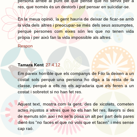
persona arribe al punt de que pense que no servix per a
res, que només és un destorb i pot pensar en suïcidar-se.
En la meua opinió, la gent hauria de deixar de ficar-se amb
la vida dels altres i preocupar-se més dels seus assumptes,
perquè persones com eixes són les que no tenen vida
pròpia i per això fan la vida impossible als altres.
Respon
Tamara Kent
27.4.12
Em pareix horrible que els companys de Filo la deixen a un
costat sols perquè una persona ho diga a la resta de la
classe, perquè a ells no els agradaria que els feren a un
costat i sobretot si no han fet res.
Aquest text, mostra com la gent, des de xicotets, cometen
actes injustos a altres que no els han fet res, llavors si des
de menuts són així i no se'ls posa un alt per part dels pares
dient-los “no faces el que no vols que et facen” i més sense
cap raó.