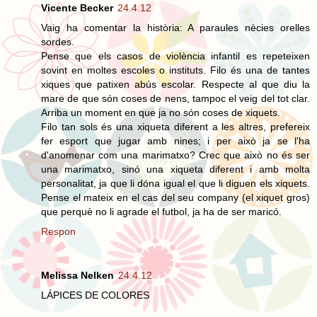
Vicente Becker
24.4.12
Vaig ha comentar la història: A paraules nècies orelles
sordes.
Pense que els casos de violència infantil es repeteixen
sovint en moltes escoles o instituts. Filo és una de tantes
xiques que patixen abús escolar. Respecte al que diu la
mare de que són coses de nens, tampoc el veig del tot clar.
Arriba un moment en que ja no són coses de xiquets.
Filo tan sols és una xiqueta diferent a les altres, prefereix
fer esport que jugar amb nines; i per això ja se l'ha
d'anomenar com una marimatxo? Crec que això no és ser
una marimatxo, sinó una xiqueta diferent i amb molta
personalitat, ja que li dóna igual el que li diguen els xiquets.
Pense el mateix en el cas del seu company (el xiquet gros)
que perquè no li agrade el futbol, ja ha de ser maricó.
Respon
Melissa Nelken
24.4.12
LÁPICES DE COLORES