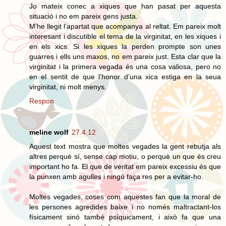
Jo mateix conec a xiques que han pasat per aquesta
situació i no em pareix gens justa.
M’he llegit l’apartat que acompanya al reltat. Em pareix molt
interesant i discutible el tema de la virginitat, en les xiques i
en els xics. Si les xiques la perden prompte son unes
guarres i ells uns maxos, no em pareix just. Esta clar que la
virginitat i la primera vegada és una cosa valiosa, pero no
en el sentit de que l’honor d’una xica estiga en la seua
virginitat, ni molt menys.
Respon
meline wolf
27.4.12
Aquest text mostra que moltes vegades la gent rebutja als
altres perquè sí, sense cap motiu, o perquè un que és creu
important ho fa. El que de veritat em pareix excessiu és que
la punxen amb agulles i ningú faça res per a evitar-ho.
Moltes vegades, coses com aquestes fan que la moral de
les persones agredides baixe i no només maltractant-los
físicament sinó també psíquicament, i això fa que una