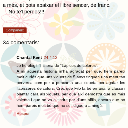
a més, et pots abaixar el llibre sencer, de franc.
No te'l perdes!!!
Comparteix
34 comentaris:
Chantal Kent
24.4.12
Jo he elegit l'historia de “Lápices de colores”.
A mi aquesta història m'ha agradat per que, hem pareix
molt curiós que uns xiquets de 5 anys tinguen una ment tan
perversa com per a punxar a una xiqueta per agafar les
llapisseres de colors. Crec que Filo fa bé en anar a classe i
plantar cara als xiquets, per què així demostrà que es més
valenta i que no va a tindre por d'uns alfils, encara que no
hem pareix molt bé que no se'l diguera a ningú.
Respon