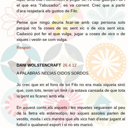
el que era “l'abusador”, es va corrent. Crec que a partir
d'ara respetarà els gustos de Filo.
Pense que ningú deuria ficar-se amb cap persona sols
perquè no fa coses de xic sent xic o de xica sent xica.
Cadascú pot fer el que vulga, jugar a coses de xics o de
xiques i vestir-se com vulga.
Respon
DANI WOLSTENCRAFT
26.4.12
A PALABRAS NECIAS OIDOS SORDOS.
Jo crec que en el fons de tot Filo no era mala xiqueta sinó
que, com tots, tenim un limit i ja estava cansada de que tota
la gent es ficaren amb ella.
En aquest conte,els xiquets i les xiquetes segueixen al peu
de la lletra els estereotips, les xiques assoles parlen de
vestits, moda i xics mentre que els xics han d'estar jugant al
futbol o qualsevol esport i si no ets maricó.