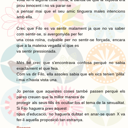
prou innocent i no va parar-se
a pensar mai que el seu amic tinguera males intencions
amb ella.
Crec que Filo es va sentir malament ja que no va saber
com sentir-se, si avergonyida per fer
una cosa roïna, culpable per no sentir-se forçada, encara
que a la mateixa vegada sí que es
va sentir pressionada.
Més bé crec que s'encontrava confosa perquè no sabia
exactament el que feia.
Com va dir Filo, ella assoles sabia que els xics tenien 'pilila'
i mai n'havia vista una.
Jo pense que aquestes coses també passen perquè els
pares creuen que la millor manera de
protegir als seus fills és ocultar-los el tema de la sexualitat.
Si Filo haguera pres aquest
tipus d'educació, no haguera dubtat en anar-se quan X va
fer-li aquella proposició tan estranya.
Respon