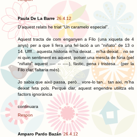
Paula De La Barre
26.4.12
D'aquest relats he triat “Un caramelo especial”.
Aquest tracta de com enganyen a Filo (una xiqueta de 4
anys) per a que li fera una fel·lació a un “niñato” de 13 o
14. Ufff... aquesta historia m'ha deixat... m'ha deixat... no se
ni quin sentiment es aquest, potser una mescla de fúria (pel
“niñato” aquest ---- -- ----), fàstic, pena i tristesa... (per la
Filo clar, faltaria més).
Jo sabia que això passa, però... vore-lo tan... tan aixi, m'ha
deixat feta pols. Perquè clar, aquest engendre utilitza els
factors ignorància
continuara
Respon
Amparo Pardo Bazán
26.4.12