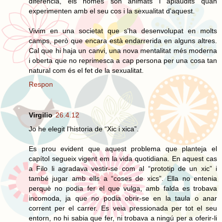
diferència, els homes són animats i aplaudits quan
experimenten amb el seu cos i la sexualitat d'aquest.
Vivim en una societat que s'ha desenvolupat en molts
camps, però que encara està endarrerida en alguns altres.
Cal que hi haja un canvi, una nova mentalitat més moderna
i oberta que no reprimesca a cap persona per una cosa tan
natural com és el fet de la sexualitat.
Respon
Virgilio
26.4.12
Jo he elegit l'historia de “Xic i xica”.
Es prou evident que aquest problema que planteja el
capítol segueix vigent em la vida quotidiana. En aquest cas
a Filo li agradava vestir-se com al “prototip de un xic” i
també jugar amb ells a “coses de xics”. Ella no entenia
perquè no podia fer el que vulga, amb falda es trobava
incomoda, ja que no podia obrir-se en la taula o anar
corrent per el carrer. Es veia pressionada per tot el seu
entorn, no hi sabia que fer, ni trobava a ningú per a oferir-li