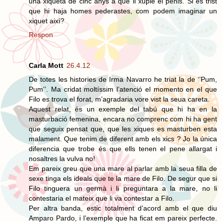
una xiqueta de cinc anys a que li xuple el penis. Si és trist
que hi haja homes pederastes, com podem imaginar un
xiquet així?
Respon
Carla Mott
26.4.12
De totes les histories de Irma Navarro he triat la de ‘’Pum,
Pum’’. Ma cridat moltíssim l’atenció el momento en el que
Filo es trova el forat, m’agradaria vore vist la seua careta.
Aquest relat, és un exemple del tabú que hi ha en la
masturbació femenina, encara no comprenc com hi ha gent
que seguix pensat que, que les xiques es masturben esta
malament. Que tenim de diferent amb els xics ? Jo la única
diferencia que trobe és que ells tenen el pene allargat i
nosaltres la vulva no!
Em pareix greu que una mare al parlar amb la seua filla de
sexe tinga els ideals que te la mare de Filo. De segur que si
Filo tinguera un germà i li preguntara a la mare, no li
contestaria el mateix que li va contestar a Filo.
Per altra banda, estic totalment d’acord amb el que diu
Amparo Pardo, i l’exemple que ha ficat em pareix perfecte.