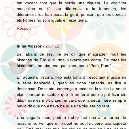
tan xocant com que la perda una xiqueta. La virginitat
masculina no té cap diferència a la femenina, les
diferències les han posat la gent, pensant que les dones i
els homes no som iguals en eixe tema.
Respon
Inma Mozzoni
26.4.12
Bé, abans de res, he de dir que m'agraden molt les
històries de Filo que Irma Navarro ens conta. De totes les
historietes, he triat una que s'anomena “Pum, Pum”.
En aquesta història, Filo està ballant i escoltant música en
la seua habitació i, quan es troba cansada, es fica a
descansar. De sobte, comença a tocar-se la vulva i a sentir
plaer perquè descobrix que té un forat per on pot ficar els
dits, i que és molt plaent encara que la seua mare sempre
havia dit que no estava bé que una xiqueta ho fera.
Una vegada més, podem trobar ací una altra forma de
masclisme. Per què un xiquet ho pot fer, però una xiqueta