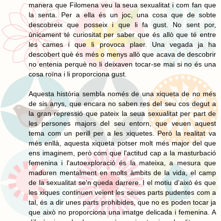
manera que Filomena veu la seua sexualitat i com fan que
la senta. Per a ella és un joc, una cosa que de sobte
descobreix que posseix i que li fa gust. No sent por,
únicament té curiositat per saber que és allò que té entre
les cames i que li provoca plaer. Una vegada ja ha
descobert què és més o menys allò que acava de descobrir
no entenia perquè no li deixaven tocar-se mai si no és una
cosa roïna i li proporciona gust.
Aquesta història sembla només de una xiqueta de no més
de sis anys, que encara no saben res del seu cos degut a
la gran repressió que pateix la seua sexualitat per part de
les persones majors del seu entorn, que veuen aquest
tema com un perill per a les xiquetes. Però la realitat va
més enllà, aquesta xiqueta potser molt més major del que
ens imaginem, però com que l'actitud cap a la masturbació
femenina i l'autoexploració és la mateixa, a mesura que
maduren mentalment en molts àmbits de la vida, el camp
de la sexualitat se'n queda darrere. I el motiu d'això és que
les xiques continuen veient les seues parts pudentes com a
tal, és a dir unes parts prohibides, que no es poden tocar ja
que això no proporciona una imatge delicada i femenina. A