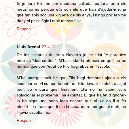
Si jo fora Filo no em quedaria callada, parlaria amb els
meus pares perquè ells són els que han d'ajudar-me, ja
que tan sols sóc una xiqueta de sis anys, i ningú poc fer-me
dany ni psicològic i molt menys físic.
Respon
Lluís Arenal
27.4.12
De les histories de Irma Navarro jo he triat “A paraules
nècies oïdes sordes”. M'ha cridat la atenció perquè no és
normal que con l'edat de Filo hagi abús en l'escola.
M'ha paregut molt bé que Filo hagi demanat ajuda a els
seus pares. El comportament de Filo davant el abús a sigut
molt bo encara que finalment Ella no ha sabut com
solucionar el problema i ha explotat. El que ha fet d'ignorar-
lo ha sigut una bona idea encara que al xic no li a fet
efecte. I la frase que li diu la seua mare ma gustat molt, no
l'havia escoltat mai.
Respon