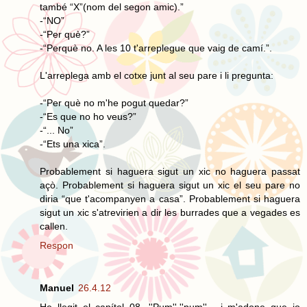
també “X”(nom del segon amic).”
-“NO”
-“Per què?”
-“Perquè no. A les 10 t'arreplegue que vaig de camí.”.
L'arreplega amb el cotxe junt al seu pare i li pregunta:
-“Per què no m'he pogut quedar?”
-“Es que no ho veus?”
-“... No”
-“Ets una xica”.
Probablement si haguera sigut un xic no haguera passat
açò. Probablement si haguera sigut un xic el seu pare no
diria “que t'acompanyen a casa”. Probablement si haguera
sigut un xic s'atrevirien a dir les burrades que a vegades es
callen.
Respon
Manuel
26.4.12