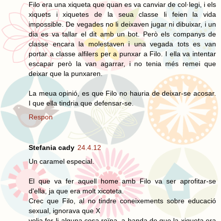
Filo era una xiqueta que quan es va canviar de col·legi, i els
xiquets i xiquetes de la seua classe li feien la vida
impossible. De vegades no li deixaven jugar ni dibuixar, i un
dia es va tallar el dit amb un bot. Però els companys de
classe encara la molestaven i una vegada tots es van
portar a classe alfilers per a punxar a Filo. I ella va intentar
escapar però la van agarrar, i no tenia més remei que
deixar que la punxaren.
La meua opinió, es que Filo no hauria de deixar-se acosar.
I que ella tindria que defensar-se.
Respon
Stefania cady
24.4.12
Un caramel especial.
El que va fer aquell home amb Filo va ser aprofitar-se
d'ella, ja que era molt xicoteta.
Crec que Filo, al no tindre coneixements sobre educació
sexual, ignorava que X
volia fer-li alguna cosa roïna, a banda de que la xiqueta era