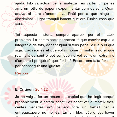
ajuda. Filo va actuar per si mateixa i es va fer un penes
amb un rotllo de paper i experimentar com es sent. Quan
anava al parc s'anomenava Raül per a que ningú el
discriminar i jugar tranquil·lament que era l'única cosa que
volia.
Tot aquesta historia sempre apareix per el mateix
problema. La nostra societat encara té que canviar cap a la
integració de tots, donant igual si tens pene, vulva o el que
siga. Cadascú és el que vol ni home ni muller sinó el que
realment es sent o pot ser que no vol ser d'un extrem o
d'un altre i perquè té que fer-ho? Encara ens falta fer molt
per aconseguir una igualtat...
Respon
El Criticón
26.4.12
Jo no vaig a fer un resum del capítol que he llegit perquè
probablement ja estarà posat i es pesat ver el mateix tres-
centes vegades no? Si açò fóra un treball per a
entregar...però no ho és. En un bloc públic pot haver