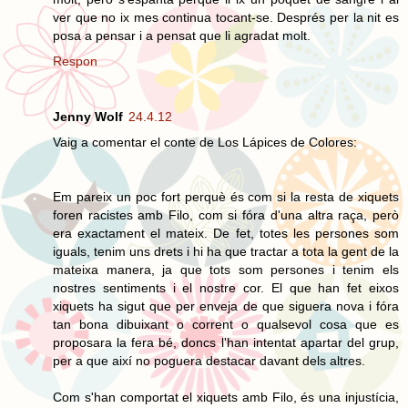
ver que no ix mes continua tocant-se. Després per la nit es
posa a pensar i a pensat que li agradat molt.
Respon
Jenny Wolf
24.4.12
Vaig a comentar el conte de Los Lápices de Colores:
Em pareix un poc fort perquè és com si la resta de xiquets
foren racistes amb Filo, com si fóra d'una altra raça, però
era exactament el mateix. De fet, totes les persones som
iguals, tenim uns drets i hi ha que tractar a tota la gent de la
mateixa manera, ja que tots som persones i tenim els
nostres sentiments i el nostre cor. El que han fet eixos
xiquets ha sigut que per enveja de que siguera nova i fóra
tan bona dibuixant o corrent o qualsevol cosa que es
proposara la fera bé, doncs l'han intentat apartar del grup,
per a que així no poguera destacar davant dels altres.
Com s'han comportat el xiquets amb Filo, és una injustícia,