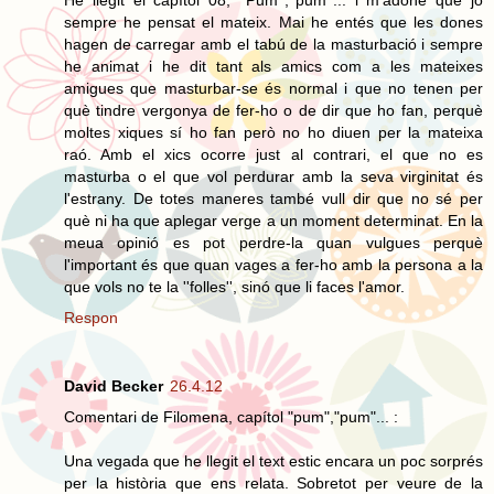
He llegit el capítol 08, ''Pum'',''pum''... i m'adone que jo
sempre he pensat el mateix. Mai he entés que les dones
hagen de carregar amb el tabú de la masturbació i sempre
he animat i he dit tant als amics com a les mateixes
amigues que masturbar-se és normal i que no tenen per
què tindre vergonya de fer-ho o de dir que ho fan, perquè
moltes xiques sí ho fan però no ho diuen per la mateixa
raó. Amb el xics ocorre just al contrari, el que no es
masturba o el que vol perdurar amb la seva virginitat és
l'estrany. De totes maneres també vull dir que no sé per
què ni ha que aplegar verge a un moment determinat. En la
meua opinió es pot perdre-la quan vulgues perquè
l'important és que quan vages a fer-ho amb la persona a la
que vols no te la ''folles'', sinó que li faces l'amor.
Respon
David Becker
26.4.12
Comentari de Filomena, capítol "pum","pum"... :
Una vegada que he llegit el text estic encara un poc sorprés
per la història que ens relata. Sobretot per veure de la