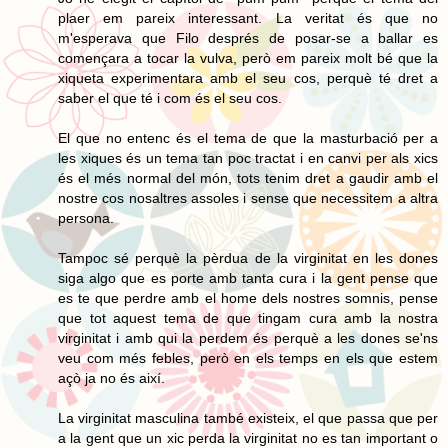
plaer em pareix interessant. La veritat és que no
m'esperava que Filo després de posar-se a ballar es
començara a tocar la vulva, però em pareix molt bé que la
xiqueta experimentara amb el seu cos, perquè té dret a
saber el que té i com és el seu cos.
El que no entenc és el tema de que la masturbació per a
les xiques és un tema tan poc tractat i en canvi per als xics
és el més normal del món, tots tenim dret a gaudir amb el
nostre cos nosaltres assoles i sense que necessitem a altra
persona.
Tampoc sé perquè la pèrdua de la virginitat en les dones
siga algo que es porte amb tanta cura i la gent pense que
es te que perdre amb el home dels nostres somnis, pense
que tot aquest tema de que tingam cura amb la nostra
virginitat i amb qui la perdem és perquè a les dones se'ns
veu com més febles, però en els temps en els que estem
açò ja no és així.
La virginitat masculina també existeix, el que passa que per
a la gent que un xic perda la virginitat no es tan important o