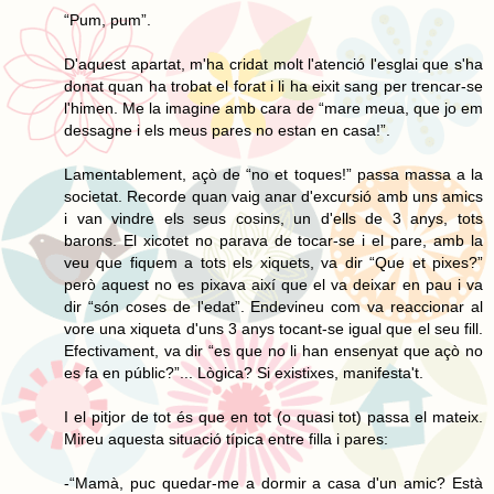
“Pum, pum”.
D'aquest apartat, m'ha cridat molt l'atenció l'esglai que s'ha
donat quan ha trobat el forat i li ha eixit sang per trencar-se
l'himen. Me la imagine amb cara de “mare meua, que jo em
dessagne i els meus pares no estan en casa!”.
Lamentablement, açò de “no et toques!” passa massa a la
societat. Recorde quan vaig anar d'excursió amb uns amics
i van vindre els seus cosins, un d'ells de 3 anys, tots
barons. El xicotet no parava de tocar-se i el pare, amb la
veu que fiquem a tots els xiquets, va dir “Que et pixes?”
però aquest no es pixava així que el va deixar en pau i va
dir “són coses de l'edat”. Endevineu com va reaccionar al
vore una xiqueta d'uns 3 anys tocant-se igual que el seu fill.
Efectivament, va dir “es que no li han ensenyat que açò no
es fa en públic?”... Lògica? Si existixes, manifesta't.
I el pitjor de tot és que en tot (o quasi tot) passa el mateix.
Mireu aquesta situació típica entre filla i pares:
-“Mamà, puc quedar-me a dormir a casa d'un amic? Està