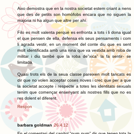
Aixo demostra que en la nostra societat estem criant a nens
que des de petits son homòfobs encara que no siguen la
majoria ni ha algun que altre per ahí.
Filo es molt valenta perquè es enfronta a tots i li dona igual
el que pensen de ella, defensa els seus pensaments i com
li agrada vestir, en un moment del conte diu que es sent
molt identificada amb una nina que va vestida amb roba de
militar i diu també que la roba de”xica” la fa sentir- se
limitada.
Quasi trots els de la seua classe pareixen molt tancats es
dir que no volen acceptar coses noves i crec que per a que
la societat accepte i respecte a totes les identitats sexuals
tenim que començar ensenyant als nostres fills que no es
res dolent el diferent.
Respon
barbara goldman
26.4.12
En el comentari del capítol “pum pum” dir que tenen tota la