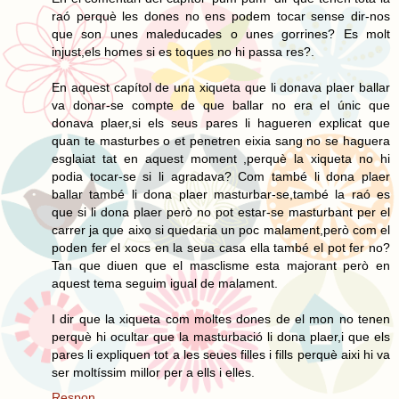
raó perquè les dones no ens podem tocar sense dir-nos
que son unes maleducades o unes gorrines? Es molt
injust,els homes si es toques no hi passa res?.
En aquest capítol de una xiqueta que li donava plaer ballar
va donar-se compte de que ballar no era el únic que
donava plaer,si els seus pares li hagueren explicat que
quan te masturbes o et penetren eixia sang no se haguera
esglaiat tat en aquest moment ,perquè la xiqueta no hi
podia tocar-se si li agradava? Com també li dona plaer
ballar també li dona plaer masturbar-se,també la raó es
que si li dona plaer però no pot estar-se masturbant per el
carrer ja que aixo si quedaria un poc malament,però com el
poden fer el xocs en la seua casa ella també el pot fer no?
Tan que diuen que el masclisme esta majorant però en
aquest tema seguim igual de malament.
I dir que la xiqueta com moltes dones de el mon no tenen
perquè hi ocultar que la masturbació li dona plaer,i que els
pares li expliquen tot a les seues filles i fills perquè aixi hi va
ser moltíssim millor per a ells i elles.
Respon