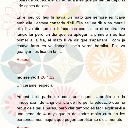
coses de xiques. A ella li agrada mes que parlen de deports
i de coses de xics.
En el seu col·legi hi havia un mato que sempre es ficava
amb ella i estava cansada d'ell. Ella se'l va dir a sa mare i
ella li va dir que no li faça cas com si no el sentira. Va
funcionar però un dia que va aplegar la primera i es fica
primer a la fila, el mato li va dir que s'apartara i com ja
estava farta es va llançar i se'n varen barallar, Filo va
guanyar i es fica en la fila.
Respon
monse wolf
26.4.12
Un caramel especial
Aquest text parla de com un xiquet s'aprofita de la
innocència i de la ignorància de filo per la educació que ha
rebut dels seus pares, però clar tampoc es fàcil explicar-li a
una nena de 4 anys que a de tindre molta cura en les
persones mes majors que pugen aprofitar se d'els menuts
Respon