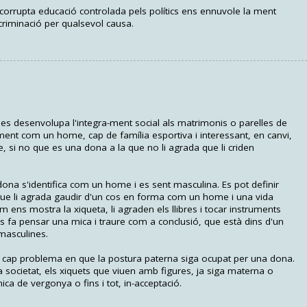
 corrupta educació controlada pels polítics ens ennuvole la ment
criminació per qualsevol causa.
s desenvolupa l'integra-ment social als matrimonis o parelles de
tment com un home, cap de família esportiva i interessant, en canvi,
si no que es una dona a la que no li agrada que li criden
a s'identifica com un home i es sent masculina. Es pot definir
que li agrada gaudir d'un cos en forma com un home i una vida
 com ens mostra la xiqueta, li agraden els llibres i tocar instruments
s fa pensar una mica i traure com a conclusió, que està dins d'un
masculines.
é cap problema en que la postura paterna siga ocupat per una dona.
societat, els xiquets que viuen amb figures, ja siga materna o
ca de vergonya o fins i tot, in-acceptació.