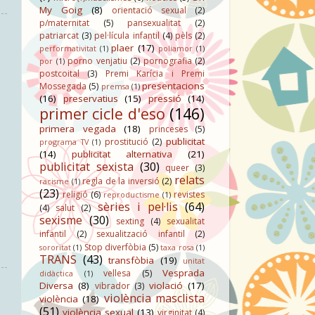
My Goig
(8)
orientació sexual
(2)
p/maternitat
(5)
pansexualitat
(2)
patriarcat
(3)
pel·lícula infantil
(4)
pèls
(2)
plaer
(17)
performativitat
(1)
poliamor
(1)
porno venjatiu
(2)
pornografia
(2)
por
(1)
postcoital
(3)
Premi Karícia i Premi
presentacions
Mossegada
(5)
premsa
(1)
(16)
preservatius
(15)
pressió
(14)
primer cicle d'eso
(146)
primera vegada
(18)
princeses
(5)
publicitat
prostitució
(2)
programa TV
(1)
(14)
publicitat alternativa
(21)
publicitat sexista
(30)
queer
(3)
relats
regla de la inversió
(2)
racisme
(1)
(23)
religió
(6)
revistes
reproductisme
(1)
sèries i pel·lis
(64)
(4)
salut
(2)
sexisme
(30)
sexting
(4)
sexualitat
infantil
(2)
sexualització infantil
(2)
Stop diverfòbia
(5)
sororitat
(1)
taxa rosa
(1)
TRANS
(43)
transfòbia
(19)
unitat
Vesprada
vellesa
(5)
didàctica
(1)
Diversa
(8)
violació
(17)
vibrador
(3)
violència masclista
violència
(18)
(51)
violència sexual
(13)
virginitat
(4)