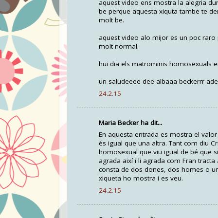
aquest video ens mostra la alegria du
be perque aquesta xiquta tambe te dere
molt be.
aquest video alo mijor es un poc raro
molt normal.
hui dia els matrominis homosexuals e
un saludeeee dee albaaa beckerrr ad
24.2.15
Maria Becker ha dit...
En aquesta entrada es mostra el valo
és igual que una altra. Tant com diu Cr
homosexual que viu igual de bé que si 
agrada així i li agrada com Fran tracta 
consta de dos dones, dos homes o una 
xiqueta ho mostra i es veu.
24.2.15