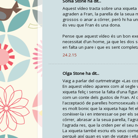
Sonia Stone ha dit...
Aquest vídeo tracta sobre una xiqueta 
agraden a Fran, la parella de la seua m
grossos o anar a córrer, però hi ha un
és veu que Fran és una dona.
Pense que aquest vídeo és un bon ex
necessitat d'un home, ja que les dos 
en falta un pare i que es sent complet
24.2.15
Olga Stone ha dit...
Vaig a parlar del curtmetratge «Las co
En aquest vídeo apareix com al segle v
xiqueta feliç i sense la falta d'una fig
com un conte dels gustos de Fran. Al 
l'acceptació de parelles homosexuals i 
es molt bonic que la xiqueta haja fet e
conèixer-la i en interessar-se per els 
córrer, abrasar a la seua parella, l'ag
l'agrada res, que la criden per el seu 
La xiqueta també escriu els seus come
perquè així quan es van de viatge i ella