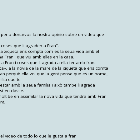
i per a donarvos la nostra opinio sobre un video que
coses que li agraden a Fran".
na xiqueta ens compta com es la seua vida amb el
Fran i que viu amb elles en la casa.
a Fran i coses que li agrada a ella fer amb fran.
aca», a la novia de la mare de la xiqueta que ens comta
 Fran perquè ella vol que la gent pense que es un home,
lia que te.
estar amb la seua família i això tambe li agrada
st en classe.
molt be en assimilar la nova vida que tendra amb Fran
nt.
el video de todo lo que le gusta a fran