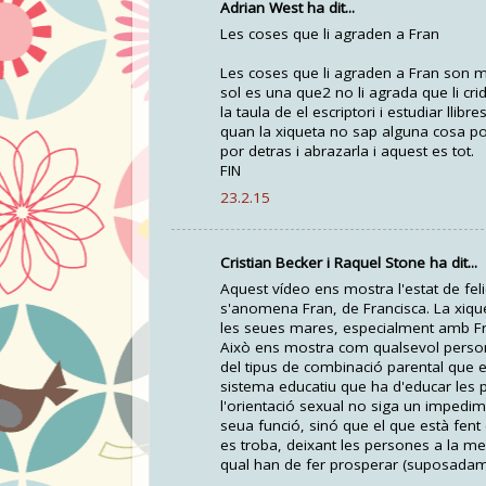
Adrian West ha dit...
Les coses que li agraden a Fran
Les coses que li agraden a Fran son mo
sol es una que2 no li agrada que li cri
la taula de el escriptori i estudiar lli
quan la xiqueta no sap alguna cosa pos
por detras i abrazarla i aquest es tot.
FIN
23.2.15
Cristian Becker i Raquel Stone ha dit...
Aquest vídeo ens mostra l'estat de fel
s'anomena Fran, de Francisca. La xique
les seues mares, especialment amb Fra
Això ens mostra com qualsevol person
del tipus de combinació parental que
sistema educatiu que ha d'educar les p
l'orientació sexual no siga un impedime
seua funció, sinó que el que està fent
es troba, deixant les persones a la mer
qual han de fer prosperar (suposadam