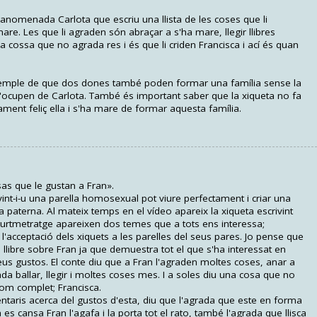
anomenada Carlota que escriu una llista de les coses que li
are. Les que li agraden són abraçar a s'ha mare, llegir llibres
a cossa que no agrada res i és que li criden Francisca i ací és quan
emple de que dos dones també poden formar una família sense la
s'ocupen de Carlota. També és important saber que la xiqueta no fa
ament feliç ella i s'ha mare de formar aquesta família.
sas que le gustan a Fran».
int-i-u una parella homosexual pot viure perfectament i criar una
ura paterna. Al mateix temps en el vídeo apareix la xiqueta escrivint
curtmetratge apareixen dos temes que a tots ens interessa;
l'acceptació dels xiquets a les parelles del seus pares. Jo pense que
l llibre sobre Fran ja que demuestra tot el que s'ha interessat en
seus gustos. El conte diu que a Fran l'agraden moltes coses, anar a
rada ballar, llegir i moltes coses mes. I a soles diu una cosa que no
nom complet; Francisca.
ntaris acerca del gustos d'esta, diu que l'agrada que este en forma
 es cansa Fran l'agafa i la porta tot el rato, també l'agrada que llisca