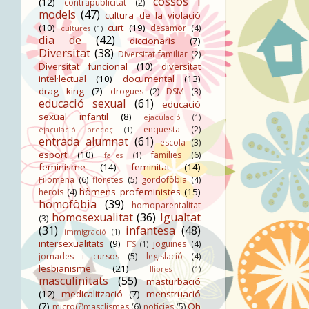
cossos i
(12)
contrapublicitat
(2)
models
(47)
cultura de la violació
(10)
curt
(19)
desamor
(4)
cultures
(1)
dia de
(42)
diccionaris
(7)
Diversitat
(38)
Diversitat familiar
(2)
Diversitat funcional
(10)
diversitat
intel·lectual
(10)
documental
(13)
drag king
(7)
drogues
(2)
DSM
(3)
educació sexual
(61)
educació
sexual infantil
(8)
ejaculació
(1)
enquesta
(2)
ejaculació precoç
(1)
entrada alumnat
(61)
escola
(3)
esport
(10)
famílies
(6)
falles
(1)
feminisme
(14)
feminitat
(14)
Filomena
(6)
floretes
(5)
gordofòbia
(4)
hòmens profeministes
(15)
herois
(4)
homofòbia
(39)
homoparentalitat
homosexualitat
(36)
Igualtat
(3)
(31)
infantesa
(48)
immigració
(1)
intersexualitats
(9)
joguines
(4)
ITS
(1)
jornades i cursos
(5)
legislació
(4)
lesbianisme
(21)
llibres
(1)
masculinitats
(55)
masturbació
(12)
medicalització
(7)
menstruació
(7)
Oh
micro(?)masclismes
(6)
notícies
(5)