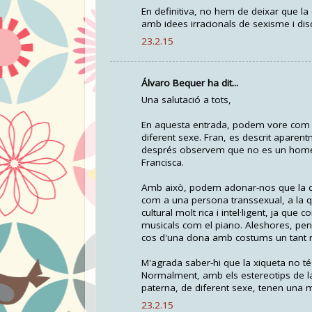
En definitiva, no hem de deixar que la
amb idees irracionals de sexisme i dis
23.2.15
Álvaro Bequer ha dit...
Una salutació a tots,
En aquesta entrada, podem vore com e
diferent sexe. Fran, es descrit aparen
després observem que no es un home, 
Francisca.
Amb això, podem adonar-nos que la don
com a una persona transsexual, a la 
cultural molt rica i intel·ligent, ja que
musicals com el piano. Aleshores, pen
cos d'una dona amb costums un tant 
M'agrada saber-hi que la xiqueta no t
Normalment, amb els estereotips de la 
paterna, de diferent sexe, tenen una mi
23.2.15