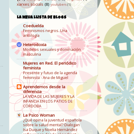
xarxes socials
(8)
youtubers
(1)
LA MEUA LLISTA DE BLOGS
Coeduelda
Feminismos negros. Una
antología
Heterodoxia
Modelos sexuales y dominación
masculina
Mujeres en Red. El periódico
feminista
Presente y futuo de la agenda
feminista - Ana de Miguel
Aprendemos desde la
diferencia
LA VIDA DE LAS MUJERES Y LA
INFANCIA EN LOS PATIOS DE
CÓRDOBA
La Psico Woman
¿Qué opina la juventud española
sobre la salud mental? Dialogan
Isa Duque y Noelia Hernández