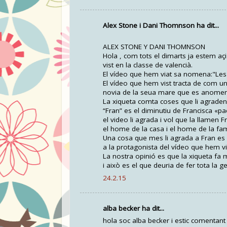
Alex Stone i Dani Thomnson ha dit...
ALEX STONE Y DANI THOMNSON
Hola , com tots el dimarts ja estem aç
vist en la classe de valencià.
El vídeo que hem viat sa nomena:"Les 
El vídeo que hem vist tracta de com u
novia de la seua mare que es anomena 
La xiqueta comta coses que li agraden 
“Fran” es el diminutiu de Francisca «p
el video li agrada i vol que la llamen
el home de la casa i el home de la famí
Una cosa que mes li agrada a Fran es 
a la protagonista del vídeo que hem vi
La nostra opinió es que la xiqueta fa 
i això es el que deuria de fer tota la ge
24.2.15
alba becker ha dit...
hola soc alba becker i estic comentant 