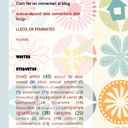
Com fer un comentari al blog
Autoavaluació dels comentaris dels
blogs
LLISTA DE FEMINISTES
Padlets
VISITES
ETIQUETES
(mal) amor
(43)
abús
ablació
(5)
sexual
(9)
Abús sexual infantil
(7)
androcentrisme
activisme
(4)
AMPGIL
(1)
(7)
aniversari
(11)
anticoncepció
(22)
assetjament al carrer
(8)
asexualitat
(3)
binarisme
(15)
avortament
(4)
campanya
bisexualitat
(4)
bloguers
(1)
igualitària
(38)
cançons
(25)
clítoris
(19)
censura
(2)
còmics
(5)
consentiment
(13)
conservadorisme