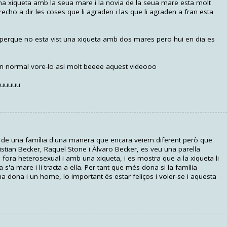
na xiqueta amb la seua mare i la novia de la seua mare esta molt
cho a dir les coses que li agraden i las que li agraden a fran esta
 perque no esta vist una xiqueta amb dos mares pero hui en dia es
n normal vore-lo asi molt beeee aquest videooo
euuuuu
r de una família d'una manera que encara veiem diferent però que
istian Becker, Raquel Stone i Àlvaro Becker, es veu una parella
fora heterosexual i amb una xiqueta, i es mostra que a la xiqueta li
a s'a mare i li tracta a ella. Per tant que més dona si la família
dona i un home, lo important és estar feliços i voler-se i aquesta