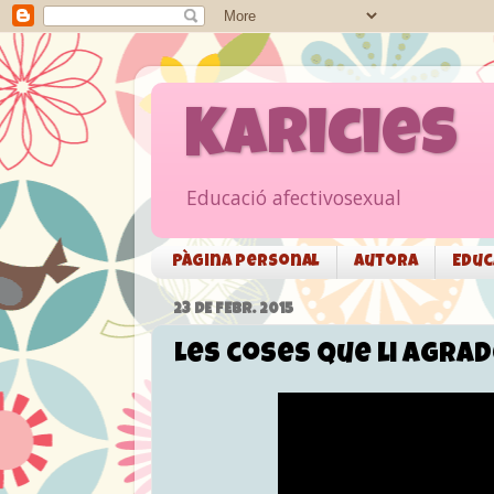
Karicies
Educació afectivosexual
Pàgina personal
Autora
Educ
23 DE FEBR. 2015
Les coses que li agra