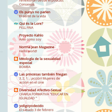
reflexionan desde el podcast
Consexus
Els punys no parlen
El sentit de la vida
Qui és la Lore?
PELL FINA
Proyecto Kahlo
Amo como soy
Norma Jean Magazine
Hello world!
Mitología de la sexualidad
especial
BOMBA
Las princesas también friegan
3, 2, 1… ¡acción! Mujeres de
acción en el cine
Diversidad Afectivo-Sexual
CHARLA FORMATIVA "EDUCAR EN
IGUALDAD "
yoligoyodecido
El sábado 3 de febrero