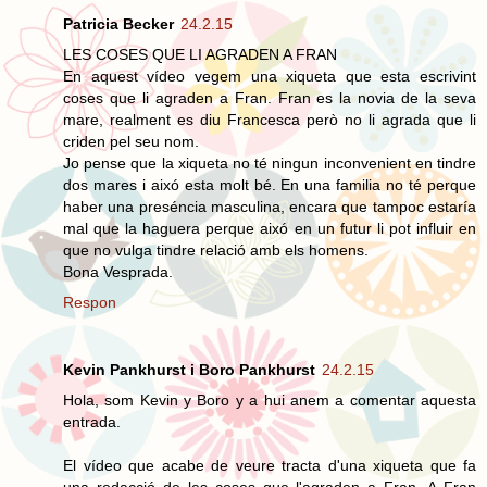
Patricia Becker
24.2.15
LES COSES QUE LI AGRADEN A FRAN
En aquest vídeo vegem una xiqueta que esta escrivint
coses que li agraden a Fran. Fran es la novia de la seva
mare, realment es diu Francesca però no li agrada que li
criden pel seu nom.
Jo pense que la xiqueta no té ningun inconvenient en tindre
dos mares i aixó esta molt bé. En una familia no té perque
haber una preséncia masculina, encara que tampoc estaría
mal que la haguera perque aixó en un futur li pot influir en
que no vulga tindre relació amb els homens.
Bona Vesprada.
Respon
Kevin Pankhurst i Boro Pankhurst
24.2.15
Hola, som Kevin y Boro y a hui anem a comentar aquesta
entrada.
El vídeo que acabe de veure tracta d'una xiqueta que fa
una redacció de les coses que l'agraden a Fran. A Fran