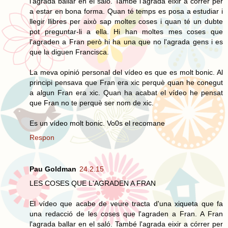
l'agrada ballar en el saló. També l'agrada eixir a córrer per
a estar en bona forma. Quan té temps es posa a estudiar i
llegir llibres per això sap moltes coses i quan té un dubte
pot preguntar-li a ella. Hi han moltes mes coses que
l'agraden a Fran però hi ha una que no l'agrada gens i es
que la diguen Francisca.
La meva opinió personal del vídeo es que es molt bonic. Al
principi pensava que Fran era xic perquè quan he conegut
a algun Fran era xic. Quan ha acabat el vídeo he pensat
que Fran no te perquè ser nom de xic.
Es un vídeo molt bonic. Vo0s el recomane
Respon
Pau Goldman
24.2.15
LES COSES QUE L'AGRADEN A FRAN
El vídeo que acabe de veure tracta d'una xiqueta que fa
una redacció de les coses que l'agraden a Fran. A Fran
l'agrada ballar en el saló. També l'agrada eixir a córrer per