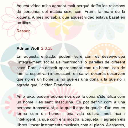
Aquest vídeo m'ha agradat molt perquè defèn les relacions
de persones del mateix sexe com Fran i la mare de la
xiqueta. A més no sabia que aquest vídeo estava basat en
un llibre.
Respon
Adrian Wolf
2.3.15
En aquesta entrada, podem vore com es desenvolupa
l'integra-ment social als matrimonis o parelles de diferent
sexe. Fran, es descrit aparentment com un home, cap de
família esportiva i interessant, en canvi, després observem
que no es un home, si no que es una dona a la que no li
agrada que li criden Francisca.
Amb això, podem adonar-nos que la dona s'identifica com
un home i es sent masculina. Es pot definir com a una
persona transsexual, a la que li agrada gaudir d'un cos en
forma com un home i una vida cultural molt rica i
intel·ligent, ja que com ens mostra la xiqueta, li agraden els
llibres i tocar instruments musicals com el piano. Aleshores,