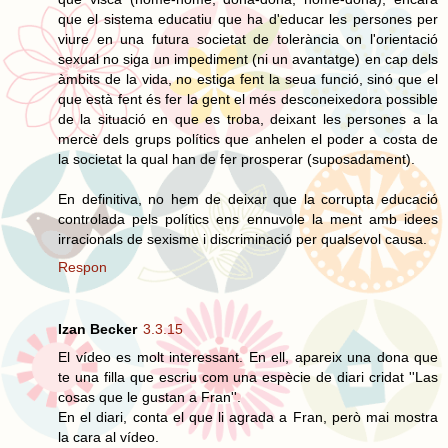
que el sistema educatiu que ha d'educar les persones per
viure en una futura societat de tolerància on l'orientació
sexual no siga un impediment (ni un avantatge) en cap dels
àmbits de la vida, no estiga fent la seua funció, sinó que el
que està fent és fer la gent el més desconeixedora possible
de la situació en que es troba, deixant les persones a la
mercè dels grups polítics que anhelen el poder a costa de
la societat la qual han de fer prosperar (suposadament).
En definitiva, no hem de deixar que la corrupta educació
controlada pels polítics ens ennuvole la ment amb idees
irracionals de sexisme i discriminació per qualsevol causa.
Respon
Izan Becker
3.3.15
El vídeo es molt interessant. En ell, apareix una dona que
te una filla que escriu com una espècie de diari cridat ''Las
cosas que le gustan a Fran''.
En el diari, conta el que li agrada a Fran, però mai mostra
la cara al vídeo.