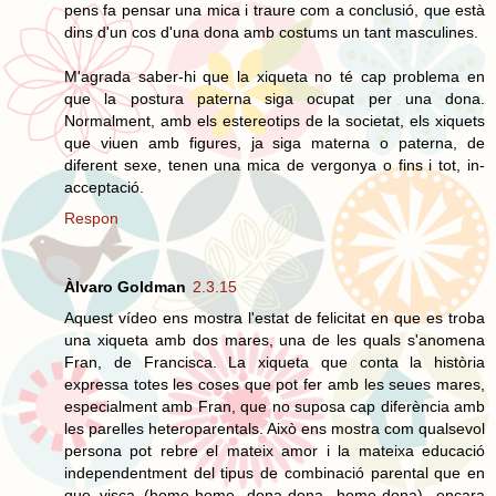
pens fa pensar una mica i traure com a conclusió, que està
dins d'un cos d'una dona amb costums un tant masculines.
M'agrada saber-hi que la xiqueta no té cap problema en
que la postura paterna siga ocupat per una dona.
Normalment, amb els estereotips de la societat, els xiquets
que viuen amb figures, ja siga materna o paterna, de
diferent sexe, tenen una mica de vergonya o fins i tot, in-
acceptació.
Respon
Àlvaro Goldman
2.3.15
Aquest vídeo ens mostra l'estat de felicitat en que es troba
una xiqueta amb dos mares, una de les quals s'anomena
Fran, de Francisca. La xiqueta que conta la història
expressa totes les coses que pot fer amb les seues mares,
especialment amb Fran, que no suposa cap diferència amb
les parelles heteroparentals. Això ens mostra com qualsevol
persona pot rebre el mateix amor i la mateixa educació
independentment del tipus de combinació parental que en
que visca (home-home, dona-dona, home-dona), encara