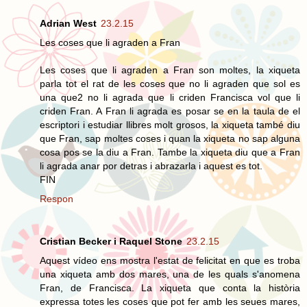
Adrian West
23.2.15
Les coses que li agraden a Fran
Les coses que li agraden a Fran son moltes, la xiqueta
parla tot el rat de les coses que no li agraden que sol es
una que2 no li agrada que li criden Francisca vol que li
criden Fran. A Fran li agrada es posar se en la taula de el
escriptori i estudiar llibres molt grosos, la xiqueta també diu
que Fran, sap moltes coses i quan la xiqueta no sap alguna
cosa pos se la diu a Fran. Tambe la xiqueta diu que a Fran
li agrada anar por detras i abrazarla i aquest es tot.
FIN
Respon
Cristian Becker i Raquel Stone
23.2.15
Aquest vídeo ens mostra l'estat de felicitat en que es troba
una xiqueta amb dos mares, una de les quals s'anomena
Fran, de Francisca. La xiqueta que conta la història
expressa totes les coses que pot fer amb les seues mares,