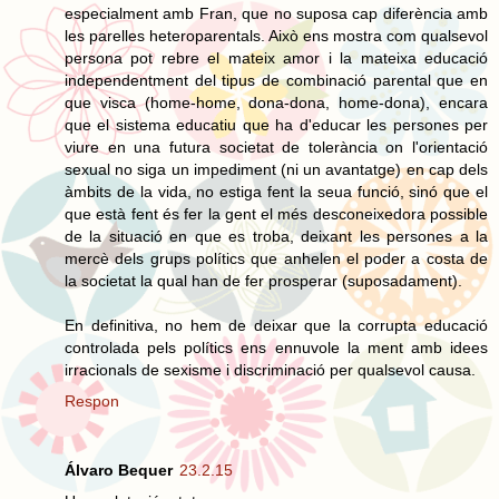
especialment amb Fran, que no suposa cap diferència amb
les parelles heteroparentals. Això ens mostra com qualsevol
persona pot rebre el mateix amor i la mateixa educació
independentment del tipus de combinació parental que en
que visca (home-home, dona-dona, home-dona), encara
que el sistema educatiu que ha d'educar les persones per
viure en una futura societat de tolerància on l'orientació
sexual no siga un impediment (ni un avantatge) en cap dels
àmbits de la vida, no estiga fent la seua funció, sinó que el
que està fent és fer la gent el més desconeixedora possible
de la situació en que es troba, deixant les persones a la
mercè dels grups polítics que anhelen el poder a costa de
la societat la qual han de fer prosperar (suposadament).
En definitiva, no hem de deixar que la corrupta educació
controlada pels polítics ens ennuvole la ment amb idees
irracionals de sexisme i discriminació per qualsevol causa.
Respon
Álvaro Bequer
23.2.15