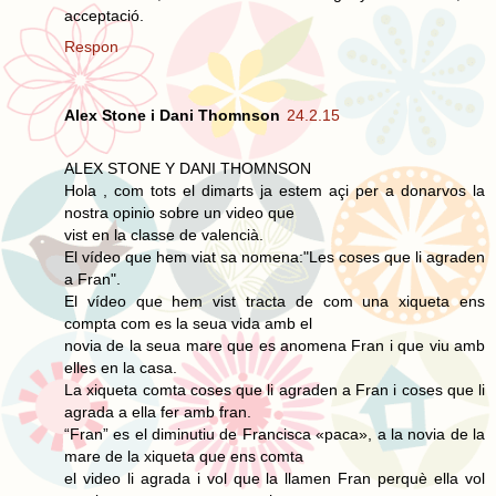
acceptació.
Respon
Alex Stone i Dani Thomnson
24.2.15
ALEX STONE Y DANI THOMNSON
Hola , com tots el dimarts ja estem açi per a donarvos la
nostra opinio sobre un video que
vist en la classe de valencià.
El vídeo que hem viat sa nomena:"Les coses que li agraden
a Fran".
El vídeo que hem vist tracta de com una xiqueta ens
compta com es la seua vida amb el
novia de la seua mare que es anomena Fran i que viu amb
elles en la casa.
La xiqueta comta coses que li agraden a Fran i coses que li
agrada a ella fer amb fran.
“Fran” es el diminutiu de Francisca «paca», a la novia de la
mare de la xiqueta que ens comta
el video li agrada i vol que la llamen Fran perquè ella vol