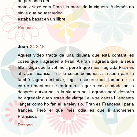
de persones del
mateix sexe com Fran i la mare de la xiqueta. A demés no
sàvia que aquest vídeo
estaba basat en un llibre.
Respon
Joan
24.2.15
Aquest vídeo tracta de una xiqueta que està contant les
coses que li agraden a Fran. A Fran li agrada que la seua
filla li diga que la vol molt, però li que mes li agrada Fran es
abraçar, acariciar i dir-le coses boniques a la seua parella
també l'agrada estudiar, llegir i escriure molt, també eixir a
córrer i mantenir-se en forma i llegar a casa sudada per a
després dutxar-se, a la xiqueta no li agrada però després
ho agredeix quan estan de viatge i ella se cansa i l'encanta
llançar como ho fan el la televisió. Fran es Francesa i parla
francès. Però el que més odia és que li anomenen
Francisca
Respon