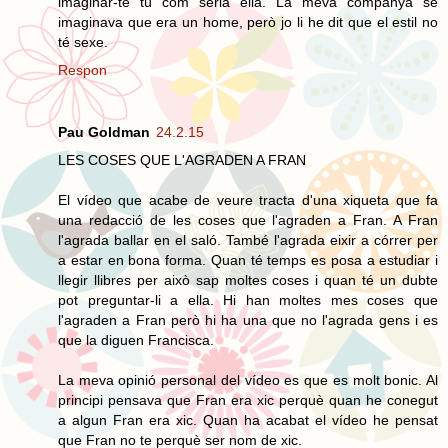
imaginar-te tú com seria ella. La meva companya se
imaginava que era un home, però jo li he dit que el estil no
té sexe.
Respon
Pau Goldman
24.2.15
LES COSES QUE L'AGRADEN A FRAN
El vídeo que acabe de veure tracta d'una xiqueta que fa
una redacció de les coses que l'agraden a Fran. A Fran
l'agrada ballar en el saló. També l'agrada eixir a córrer per
a estar en bona forma. Quan té temps es posa a estudiar i
llegir llibres per això sap moltes coses i quan té un dubte
pot preguntar-li a ella. Hi han moltes mes coses que
l'agraden a Fran però hi ha una que no l'agrada gens i es
que la diguen Francisca.
La meva opinió personal del vídeo es que es molt bonic. Al
principi pensava que Fran era xic perquè quan he conegut
a algun Fran era xic. Quan ha acabat el vídeo he pensat
que Fran no te perquè ser nom de xic.