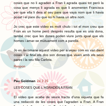
coses que no li agraden a Fran li agrada quasi tot però la
cosa que menys li agrada es que li anomenen Francisca
per que ella li deia al seu pare que vaya nom que li havia
posat i el pare diu que no hi havia un altre nom.
Jo crec que este vídeo es molt chulo i tot el mon creu que
Fran es un home però després resulta que es una dona,
també crec que les dones poden viure junts igual que els
homes i amar-se mútuament com a parella.
Jo es recomane aquest vídeo per a vejau com es van dient
coses i al final els dos son dones que viuen amb els seus
pares i la seu filla Carlota.
Respon
Pau Goldman
24.2.15
LES COSES QUE L'AGRADEN A FRAN
El vídeo que acabe de veure tracta d'una xiqueta que fa
una redacció de les coses que l'agraden a Fran. A Fran