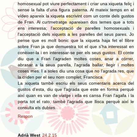
homosexual pot viure perfectament i criar una xiqueta feliç i
sense la falta d'una figura paterna. Al mateix temps en el
vídeo apareix la xiqueta escrivint com un conte dels gustos
de Fran. Al curtmetratge apareixen dos temes que a tots
ens interessa; l'acceptació de parelles homosexuals i
l'acceptació dels xiquets a les parelles del seus pares. Jo
pense que es molt bonic que la xiqueta haja fet el llibre
sobre Fran ja que demuestra tot el que s'ha interessat en
conèixer-la i en interessar-se per els seus gustos. El conte
diu que a Fran l'agraden moltes coses, anar a córrer,
abrasar a la seua parella, l'agrada ballar, llegir i moltes
coses mes. I a soles diu una cosa que no l'agrada res, que
la criden per el seu nom complet; Francisca.
La xiqueta també escriu els seus comentaris acerca del
gustos d'esta, diu que l'agrada que este en forma perquè
així quan es van de viatge i ella es cansa Fran l'agafa i la
porta tot el rato, també l'agrada que llisca perquè així le
consulta els dubtes.
Respon
Adrià West
24.2.15