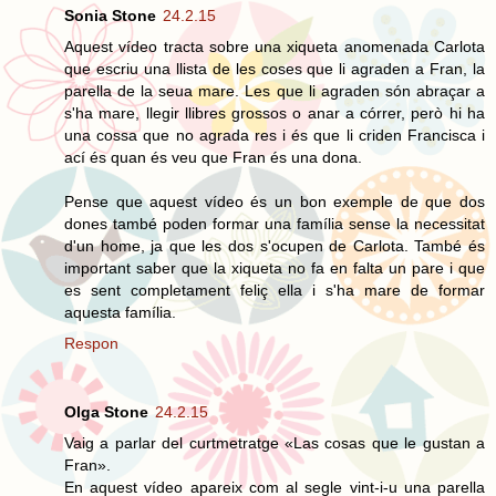
Sonia Stone
24.2.15
Aquest vídeo tracta sobre una xiqueta anomenada Carlota
que escriu una llista de les coses que li agraden a Fran, la
parella de la seua mare. Les que li agraden són abraçar a
s'ha mare, llegir llibres grossos o anar a córrer, però hi ha
una cossa que no agrada res i és que li criden Francisca i
ací és quan és veu que Fran és una dona.
Pense que aquest vídeo és un bon exemple de que dos
dones també poden formar una família sense la necessitat
d'un home, ja que les dos s'ocupen de Carlota. També és
important saber que la xiqueta no fa en falta un pare i que
es sent completament feliç ella i s'ha mare de formar
aquesta família.
Respon
Olga Stone
24.2.15
Vaig a parlar del curtmetratge «Las cosas que le gustan a
Fran».
En aquest vídeo apareix com al segle vint-i-u una parella