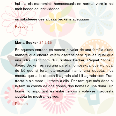
hui dia els matrominis homosexuals en normal vore-lo asi
molt beeee aquest videooo
un saludeeee dee albaaa beckerrr adeuuuuu
Respon
Maria Becker
24.2.15
En aquesta entrada es mostra el valor de una família d'una
manera que encara veiem diferent però que és igual que
una altra. Tant com diu Cristian Becker, Raquel Stone i
Àlvaro Becker, es veu una parella homosexual que viu igual
de bé que si fora heterosexual i amb una xiqueta, i es
mostra que a la xiqueta li agrada així i li agrada com Fran
tracta a s'a mare i li tracta a ella. Per tant que més dona si
la família consta de dos dones, dos homes o una dona i un
home, lo important és estar feliços i voler-se i aquesta
xiqueta ho mostra i es veu.
Respon