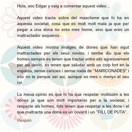
Hola, soc Edgar y vaig a comentar aquest video...
Aquest video tracta sobre del masclisme que hi ha en
aquesta societat, cosa que es molt molt mala ja que per
pegar a una dona no eres mes home, sino que eres un
maltractador asqueros.
Aquest video mostra imatges de dones que han sigut
maltractades per els seus novios, i tambe diu que els
homes sempre es tenen que tractar entre ells agresivament
per asi deirlo, es tenen que saludar amb un colp fort en la
espalda, sense caricies i sense nada de ''MARICONADES'' i
eso no te perque ser asi, aunque es mes o menys el seu
rol.
La meua opinio es que hi ha que respetar moltissim a les
dones ja que son molt importants per a la societat, i
respecte als homes, tots tenen que respetar a les done i el
que maltracta una dona es un covard i un ''FILL DE PUTA''.
Respon