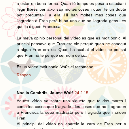
a estar en bona forma. Quan té temps es posa a estudiar i
llegir llibres per això sap moltes coses i quan té un dubte
pot preguntar-li a ella. Hi han moltes mes coses que
l'agraden a Fran però hi ha una que no l'agrada gens i es
que la diguen Francisca.
La meva opinió personal del vídeo es que es molt bonic. Al
principi pensava que Fran era xic perquè quan he conegut
a algun Fran era xic. Quan ha acabat el vídeo he pensat
que Fran no te perquè ser nom de xic.
Es un vídeo molt bonic. Vo0s el recomane
Respon
Noelia Cambrils, Jaume Wolf
24.2.15
Aquest vídeo va sobre una xiqueta que te dos mares i
conta les coses que li agrade i les coses que no li agraden
a Francisca la seua madrasta però li agrada que li criden
Fran.
Al principi del vídeo no apareix la cara de Fran per a