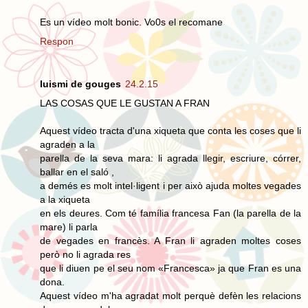
Es un vídeo molt bonic. Vo0s el recomane
Respon
luismi de gouges
24.2.15
LAS COSAS QUE LE GUSTAN A FRAN
Aquest vídeo tracta d'una xiqueta que conta les coses que li
agraden a la
parella de la seva mara: li agrada llegir, escriure, córrer,
ballar en el saló ,
a demés es molt intel·ligent i per això ajuda moltes vegades
a la xiqueta
en els deures. Com té família francesa Fan (la parella de la
mare) li parla
de vegades en francès. A Fran li agraden moltes coses
però no li agrada res
que li diuen pe el seu nom «Francesca» ja que Fran es una
dona.
Aquest vídeo m'ha agradat molt perquè defèn les relacions