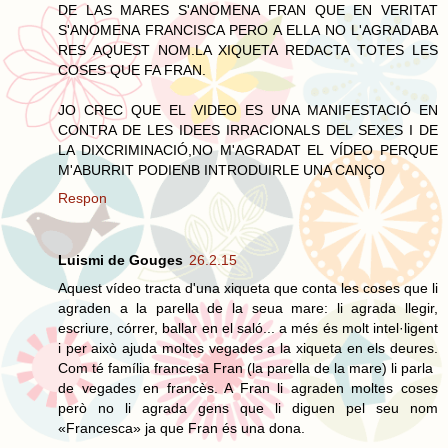
DE LAS MARES S'ANOMENA FRAN QUE EN VERITAT
S'ANOMENA FRANCISCA PERO A ELLA NO L'AGRADABA
RES AQUEST NOM.LA XIQUETA REDACTA TOTES LES
COSES QUE FA FRAN.
JO CREC QUE EL VIDEO ES UNA MANIFESTACIÓ EN
CONTRA DE LES IDEES IRRACIONALS DEL SEXES I DE
LA DIXCRIMINACIÓ,NO M'AGRADAT EL VÍDEO PERQUE
M'ABURRIT PODIENB INTRODUIRLE UNA CANÇO
Respon
Luismi de Gouges
26.2.15
Aquest vídeo tracta d'una xiqueta que conta les coses que li
agraden a la parella de la seua mare: li agrada llegir,
escriure, córrer, ballar en el saló... a més és molt intel·ligent
i per això ajuda moltes vegades a la xiqueta en els deures.
Com té família francesa Fran (la parella de la mare) li parla
de vegades en francès. A Fran li agraden moltes coses
però no li agrada gens que li diguen pel seu nom
«Francesca» ja que Fran és una dona.