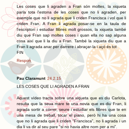
Les coses que li agraden a Fran són moltes, la xiqueta
parla tota l'estona de les coses que no li agraden, per
exemple que no li agrada que li criden Francisca i vol que li
criden Fran. A Fran li agrada posar-se en la taula de
l'escriptori i estudiar llibres molt grossos, la xiqueta també
diu que Fran sap moltes coses i quan ella no sap alguna
cosa així que li la diu a Fran. També la xiqueta diu que a
Fran li agrada anar per darrere i abraçar-la i açò és tot.
FIN
Respon
Pau Claramunt
24.2.15
LES COSES QUE LI AGRADEN A FRAN
Aquest vídeo tracta sobre una xiqueta que es diu Carlota,
resulta que la seua mare te una novia que es diu Fran, li
agrada sortir a córrer, seure i estudiar els llibres que te en
una mesa de treball, tocar el piano, però hi ha una cosa
que no li agrada que li criden “Francisca”, no li agrada i un
dia li va dir al seu pare “si no havia altre nom per a mi”.