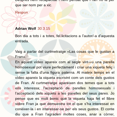
que ser nom per a xic.
Respon
Adrian Wolf
30.3.15
Bon dia a tots i a totes, fel.licitacions a l'autor/-a d'aquesta
entrada.
Vaig a parlar del curtmetratge «Las cosas que le gustan a
Fran».
En aquest vídeo apareix com al segle vint-i-u una parella
homosexual pot viure perfectament i criar una xiqueta feliç i
sense la falta d'una figura paterna. Al mateix temps en el
vídeo apareix la xiqueta escrivint com un conte dels gustos
de Fran. Al curtmetratge apareixen dos temes que a tots
ens interessa; l'acceptació de parelles homosexuals i
l'acceptació dels xiquets a les parelles del seus pares. Jo
pense que es molt bonic que la xiqueta haja fet el llibre
sobre Fran ja que demuestra tot el que s'ha interessat en
conèixer-la i en interessar-se per els seus gustos. El conte
diu que a Fran l'agraden moltes coses, anar a córrer,