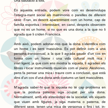
Una salutació a tots,
En aquesta entrada, podem vore com es desenvolupa
l'integra-ment social als matrimonis o parelles de diferent
sexe. Fran, es descrit aparentment com un home, cap de
família esportiva i interessant, en canvi, després observem
que no es un home, si no que es una dona a la que no li
agrada que li criden Francisca.
Amb això, podem adonar-nos que la dona s'identifica com
un home i es sent masculina. Es pot definir com a una
persona transsexual, a la que li agrada gaudir d'un cos en
forma com un home i una vida cultural molt rica i
intel·ligent, ja que com ens mostra la xiqueta, li agraden els
llibres i tocar instruments musicals com el piano. Aleshores,
pens fa pensar una mica i traure com a conclusió, que està
dins d'un cos d'una dona amb costums un tant masculines.
M'agrada saber-hi que la xiqueta no té cap problema en
que la postura paterna siga ocupat per una dona.
Normalment, amb els estereotips de la societat, els xiquets
que viuen amb figures, ja siga materna o paterna, de
diferent sexe, tenen una mica de vergonya o fins i tot, in-