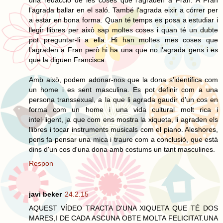
l'agrada ballar en el saló. També l'agrada eixir a córrer per
a estar en bona forma. Quan té temps es posa a estudiar i
llegir llibres per això sap moltes coses i quan té un dubte
pot preguntar-li a ella. Hi han moltes mes coses que
l'agraden a Fran però hi ha una que no l'agrada gens i es
que la diguen Francisca.
Amb això, podem adonar-nos que la dona s'identifica com
un home i es sent masculina. Es pot definir com a una
persona transsexual, a la que li agrada gaudir d'un cos en
forma com un home i una vida cultural molt rica i
intel·ligent, ja que com ens mostra la xiqueta, li agraden els
llibres i tocar instruments musicals com el piano. Aleshores,
pens fa pensar una mica i traure com a conclusió, que està
dins d'un cos d'una dona amb costums un tant masculines.
Respon
javi beker
24.2.15
AQUEST VÍDEO TRACTA D'UNA XIQUETA QUE TÉ DOS
MARES,I DE CADA ASCUNA OBTE MOLTA FELICITAT.UNA