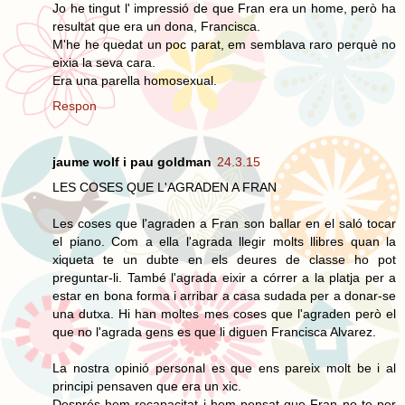
Jo he tingut l' impressió de que Fran era un home, però ha
resultat que era un dona, Francisca.
M'he he quedat un poc parat, em semblava raro perquè no
eixia la seva cara.
Era una parella homosexual.
Respon
jaume wolf i pau goldman
24.3.15
LES COSES QUE L'AGRADEN A FRAN
Les coses que l'agraden a Fran son ballar en el saló tocar
el piano. Com a ella l'agrada llegir molts llibres quan la
xiqueta te un dubte en els deures de classe ho pot
preguntar-li. També l'agrada eixir a córrer a la platja per a
estar en bona forma i arribar a casa sudada per a donar-se
una dutxa. Hi han moltes mes coses que l'agraden però el
que no l'agrada gens es que li diguen Francisca Alvarez.
La nostra opinió personal es que ens pareix molt be i al
principi pensaven que era un xic.
Després hem recapacitat i hem pensat que Fran no te per