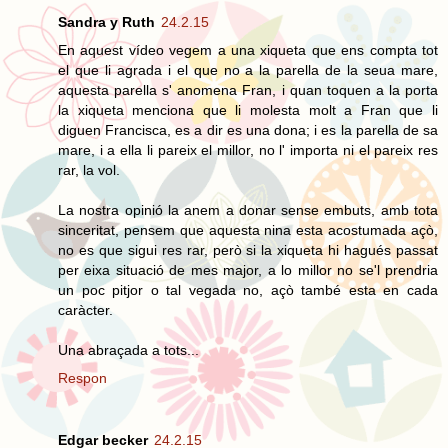
Sandra y Ruth
24.2.15
En aquest vídeo vegem a una xiqueta que ens compta tot
el que li agrada i el que no a la parella de la seua mare,
aquesta parella s' anomena Fran, i quan toquen a la porta
la xiqueta menciona que li molesta molt a Fran que li
diguen Francisca, es a dir es una dona; i es la parella de sa
mare, i a ella li pareix el millor, no l' importa ni el pareix res
rar, la vol.
La nostra opinió la anem a donar sense embuts, amb tota
sinceritat, pensem que aquesta nina esta acostumada açò,
no es que sigui res rar, però si la xiqueta hi hagués passat
per eixa situació de mes major, a lo millor no se'l prendria
un poc pitjor o tal vegada no, açò també esta en cada
caràcter.
Una abraçada a tots...
Respon
Edgar becker
24.2.15