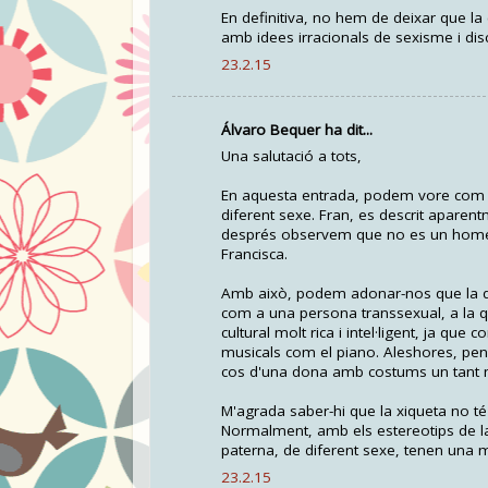
En definitiva, no hem de deixar que la
amb idees irracionals de sexisme i dis
23.2.15
Álvaro Bequer ha dit...
Una salutació a tots,
En aquesta entrada, podem vore com e
diferent sexe. Fran, es descrit aparen
després observem que no es un home, 
Francisca.
Amb això, podem adonar-nos que la don
com a una persona transsexual, a la 
cultural molt rica i intel·ligent, ja que
musicals com el piano. Aleshores, pen
cos d'una dona amb costums un tant 
M'agrada saber-hi que la xiqueta no t
Normalment, amb els estereotips de la 
paterna, de diferent sexe, tenen una mi
23.2.15