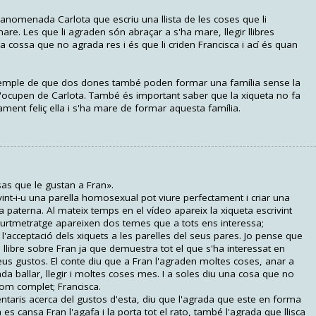
anomenada Carlota que escriu una llista de les coses que li
are. Les que li agraden són abraçar a s'ha mare, llegir llibres
a cossa que no agrada res i és que li criden Francisca i ací és quan
emple de que dos dones també poden formar una família sense la
s'ocupen de Carlota. També és important saber que la xiqueta no fa
ament feliç ella i s'ha mare de formar aquesta família.
sas que le gustan a Fran».
int-i-u una parella homosexual pot viure perfectament i criar una
ura paterna. Al mateix temps en el vídeo apareix la xiqueta escrivint
curtmetratge apareixen dos temes que a tots ens interessa;
l'acceptació dels xiquets a les parelles del seus pares. Jo pense que
l llibre sobre Fran ja que demuestra tot el que s'ha interessat en
seus gustos. El conte diu que a Fran l'agraden moltes coses, anar a
rada ballar, llegir i moltes coses mes. I a soles diu una cosa que no
nom complet; Francisca.
ntaris acerca del gustos d'esta, diu que l'agrada que este en forma
 es cansa Fran l'agafa i la porta tot el rato, també l'agrada que llisca