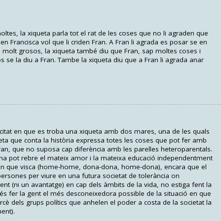
ltes, la xiqueta parla tot el rat de les coses que no li agraden que
den Francisca vol que li criden Fran. A Fran li agrada es posar se en
bres molt grosos, la xiqueta també diu que Fran, sap moltes coses i
 se la diu a Fran. Tambe la xiqueta diu que a Fran li agrada anar
icitat en que es troba una xiqueta amb dos mares, una de les quals
ta que conta la història expressa totes les coses que pot fer amb
n, que no suposa cap diferència amb les parelles heteroparentals.
a pot rebre el mateix amor i la mateixa educació independentment
 en que visca (home-home, dona-dona, home-dona), encara que el
ersones per viure en una futura societat de tolerància on
nt (ni un avantatge) en cap dels àmbits de la vida, no estiga fent la
 és fer la gent el més desconeixedora possible de la situació en que
cè dels grups polítics que anhelen el poder a costa de la societat la
ent).