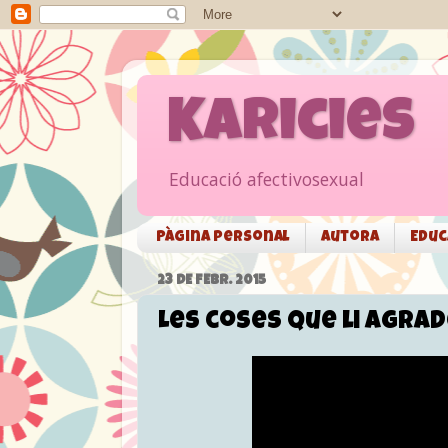
Karicies
Educació afectivosexual
Pàgina personal
Autora
Educ
23 DE FEBR. 2015
Les coses que li agra