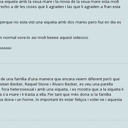
na xiqueta amb la seua mare i la novia de la seua mare esta molt
cho a dir les coses que li agraden i las que li agraden a fran esta
 perque no esta vist una xiqueta amb dos mares pero hui en dia es
n normal vore-lo asi molt beeee aquest videooo
euuuuu
r de una família d'una manera que encara veiem diferent però que
istian Becker, Raquel Stone i Àlvaro Becker, es veu una parella
fora heterosexual i amb una xiqueta, i es mostra que a la xiqueta li
a s'a mare i li tracta a ella. Per tant que més dona si la família
dona i un home, lo important és estar feliços i voler-se i aquesta