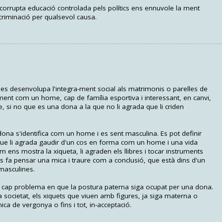
 corrupta educació controlada pels polítics ens ennuvole la ment
criminació per qualsevol causa.
s desenvolupa l'integra-ment social als matrimonis o parelles de
tment com un home, cap de família esportiva i interessant, en canvi,
si no que es una dona a la que no li agrada que li criden
a s'identifica com un home i es sent masculina. Es pot definir
que li agrada gaudir d'un cos en forma com un home i una vida
 com ens mostra la xiqueta, li agraden els llibres i tocar instruments
s fa pensar una mica i traure com a conclusió, que està dins d'un
masculines.
é cap problema en que la postura paterna siga ocupat per una dona.
societat, els xiquets que viuen amb figures, ja siga materna o
ca de vergonya o fins i tot, in-acceptació.