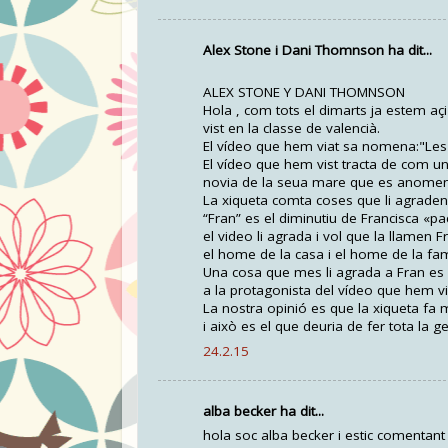
Alex Stone i Dani Thomnson ha dit...
ALEX STONE Y DANI THOMNSON
Hola , com tots el dimarts ja estem aç
vist en la classe de valencià.
El vídeo que hem viat sa nomena:"Les 
El vídeo que hem vist tracta de com u
novia de la seua mare que es anomena 
La xiqueta comta coses que li agraden 
“Fran” es el diminutiu de Francisca «p
el video li agrada i vol que la llamen
el home de la casa i el home de la famí
Una cosa que mes li agrada a Fran es 
a la protagonista del vídeo que hem vi
La nostra opinió es que la xiqueta fa 
i això es el que deuria de fer tota la ge
24.2.15
alba becker ha dit...
hola soc alba becker i estic comentant 