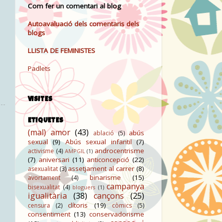
Com fer un comentari al blog
Autoavaluació dels comentaris dels
blogs
LLISTA DE FEMINISTES
Padlets
VISITES
ETIQUETES
(mal) amor
(43)
abús
ablació
(5)
sexual
(9)
Abús sexual infantil
(7)
androcentrisme
activisme
(4)
AMPGIL
(1)
(7)
aniversari
(11)
anticoncepció
(22)
assetjament al carrer
(8)
asexualitat
(3)
binarisme
(15)
avortament
(4)
campanya
bisexualitat
(4)
bloguers
(1)
igualitària
(38)
cançons
(25)
clítoris
(19)
censura
(2)
còmics
(5)
consentiment
(13)
conservadorisme