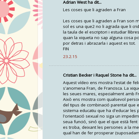
Adrian West ha dit...
Les coses que li agraden a Fran
Les coses que li agraden a Fran son mo
sol es una que2 no li agrada que li cri
la taula de el escriptori i estudiar lli
quan la xiqueta no sap alguna cosa pos
por detras i abrazarla i aquest es tot.
FIN
23.2.15
Cristian Becker i Raquel Stone ha dit...
Aquest vídeo ens mostra l'estat de fel
s'anomena Fran, de Francisca. La xique
les seues mares, especialment amb Fra
Això ens mostra com qualsevol person
del tipus de combinació parental que
sistema educatiu que ha d'educar les p
l'orientació sexual no siga un impedime
seua funció, sinó que el que està fent
es troba, deixant les persones a la mer
qual han de fer prosperar (suposadam