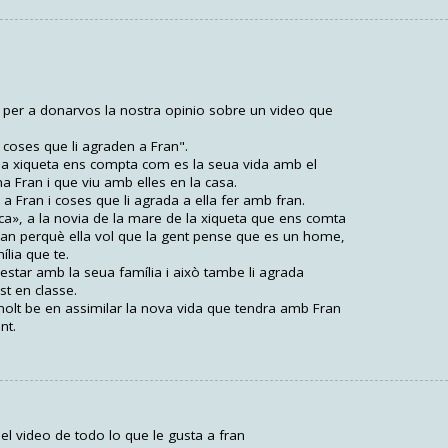
i per a donarvos la nostra opinio sobre un video que
coses que li agraden a Fran".
na xiqueta ens compta com es la seua vida amb el
Fran i que viu amb elles en la casa.
a Fran i coses que li agrada a ella fer amb fran.
aca», a la novia de la mare de la xiqueta que ens comta
 Fran perquè ella vol que la gent pense que es un home,
lia que te.
estar amb la seua família i això tambe li agrada
st en classe.
molt be en assimilar la nova vida que tendra amb Fran
nt.
el video de todo lo que le gusta a fran