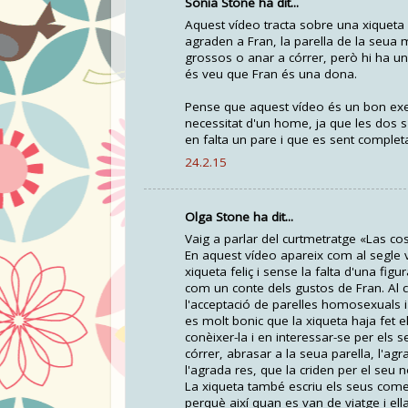
Sonia Stone ha dit...
Aquest vídeo tracta sobre una xiqueta 
agraden a Fran, la parella de la seua m
grossos o anar a córrer, però hi ha un
és veu que Fran és una dona.
Pense que aquest vídeo és un bon ex
necessitat d'un home, ja que les dos 
en falta un pare i que es sent complet
24.2.15
Olga Stone ha dit...
Vaig a parlar del curtmetratge «Las co
En aquest vídeo apareix com al segle v
xiqueta feliç i sense la falta d'una fig
com un conte dels gustos de Fran. Al 
l'acceptació de parelles homosexuals i 
es molt bonic que la xiqueta haja fet e
conèixer-la i en interessar-se per els 
córrer, abrasar a la seua parella, l'ag
l'agrada res, que la criden per el seu 
La xiqueta també escriu els seus come
perquè així quan es van de viatge i ella