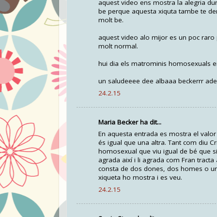
aquest video ens mostra la alegria du
be perque aquesta xiquta tambe te dere
molt be.
aquest video alo mijor es un poc raro
molt normal.
hui dia els matrominis homosexuals e
un saludeeee dee albaaa beckerrr ad
24.2.15
Maria Becker ha dit...
En aquesta entrada es mostra el valo
és igual que una altra. Tant com diu Cr
homosexual que viu igual de bé que si 
agrada així i li agrada com Fran tracta 
consta de dos dones, dos homes o una 
xiqueta ho mostra i es veu.
24.2.15