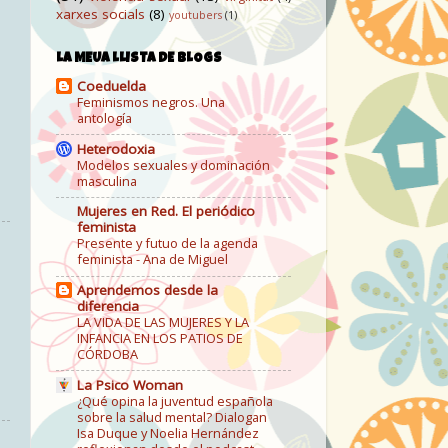
xarxes socials
(8)
youtubers
(1)
LA MEUA LLISTA DE BLOGS
Coeduelda
Feminismos negros. Una
antología
Heterodoxia
Modelos sexuales y dominación
masculina
Mujeres en Red. El periódico
feminista
Presente y futuo de la agenda
feminista - Ana de Miguel
Aprendemos desde la
diferencia
LA VIDA DE LAS MUJERES Y LA
INFANCIA EN LOS PATIOS DE
CÓRDOBA
La Psico Woman
¿Qué opina la juventud española
sobre la salud mental? Dialogan
Isa Duque y Noelia Hernández