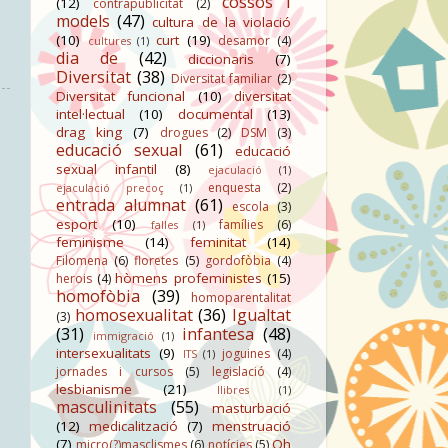
cossos i
(12)
contrapublicitat
(2)
models
(47)
cultura de la violació
(10)
curt
(19)
desamor
(4)
cultures
(1)
dia de
(42)
diccionaris
(7)
Diversitat
(38)
Diversitat familiar
(2)
Diversitat funcional
(10)
diversitat
intel·lectual
(10)
documental
(13)
drag king
(7)
drogues
(2)
DSM
(3)
educació sexual
(61)
educació
sexual infantil
(8)
ejaculació
(1)
enquesta
(2)
ejaculació precoç
(1)
entrada alumnat
(61)
escola
(3)
esport
(10)
famílies
(6)
falles
(1)
feminisme
(14)
feminitat
(14)
Filomena
(6)
floretes
(5)
gordofòbia
(4)
hòmens profeministes
(15)
herois
(4)
homofòbia
(39)
homoparentalitat
homosexualitat
(36)
Igualtat
(3)
(31)
infantesa
(48)
immigració
(1)
intersexualitats
(9)
joguines
(4)
ITS
(1)
jornades i cursos
(5)
legislació
(4)
lesbianisme
(21)
llibres
(1)
masculinitats
(55)
masturbació
(12)
medicalització
(7)
menstruació
(7)
Oh
micro(?)masclismes
(6)
notícies
(5)