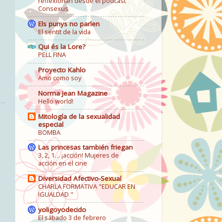
reflexionan desde el podcast
Consexus
Els punys no parlen
El sentit de la vida
Qui és la Lore?
PELL FINA
Proyecto Kahlo
Amo como soy
Norma Jean Magazine
Hello world!
Mitología de la sexualidad
especial
BOMBA
Las princesas también friegan
3, 2, 1… ¡acción! Mujeres de
acción en el cine
Diversidad Afectivo-Sexual
CHARLA FORMATIVA "EDUCAR EN
IGUALDAD "
yoligoyodecido
El sábado 3 de febrero