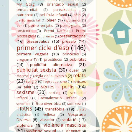
My Goig
(8)
orientació sexual
(2)
p/maternitat
(5)
pansexualitat
(2)
patriarcat
(3)
pel·lícula infantil
(4)
pèls
(2)
plaer
(17)
performativitat
(1)
poliamor
(1)
porno venjatiu
(2)
pornografia
(2)
por
(1)
postcoital
(3)
Premi Karícia i Premi
presentacions
Mossegada
(5)
premsa
(1)
(16)
preservatius
(15)
pressió
(14)
primer cicle d'eso
(146)
primera vegada
(18)
princeses
(5)
publicitat
prostitució
(2)
programa TV
(1)
(14)
publicitat alternativa
(21)
publicitat sexista
(30)
queer
(3)
relats
regla de la inversió
(2)
racisme
(1)
(23)
religió
(6)
revistes
reproductisme
(1)
sèries i pel·lis
(64)
(4)
salut
(2)
sexisme
(30)
sexting
(4)
sexualitat
infantil
(2)
sexualització infantil
(2)
Stop diverfòbia
(5)
sororitat
(1)
taxa rosa
(1)
TRANS
(43)
transfòbia
(19)
unitat
Vesprada
vellesa
(5)
didàctica
(1)
Diversa
(8)
violació
(17)
vibrador
(3)
violència masclista
violència
(18)
(51)
violència sexual
(13)
virginitat
(4)