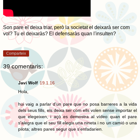
Son pare el deixa triar, però la societat el deixarà ser com
vol? Tu el deixaràs? El defensaràs quan l'insulten?
Comparteix
39 comentaris:
Javi Wolf
19.1.16
Hola,
hui vaig a parlar d'un pare que no posa barreres a la vida
dels seus fills, els deixa ser com ells volen sense importar el
que elegeixen, i açò es demostra al vídeo quan el pare
s'alegra que el seu fill elegix una nineta i no un camió o una
pilota; altres pares segur que s'enfadarien.