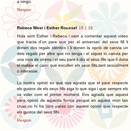
a ningú.
Respon
Rebeca West i Esther Roussel
19.1.16
Hola som Esther i Rebeca i vam a comentar aquest vídeo
que tracta d'un pare que per el aniversari del seus fill li
donen dos regals idèntics i li donen la opció de canvia un
dels regals per altre que no tenga i el xiquet lo canvia per
una nina de sirena i el seu pare li diu al seus fills que li dona
el mateix el camí que escullen els seus fills,tant sexualment
o interesse.
La nostra opinió es que nos agrada que el pare respecte
els gustos de els seus fills siga lo que siga i que sempre els
va voler com el primer moment. Ens agrada que aquest
pare opinió de aquesta forma perquè en aquest mon tan
cruel no hi ha tans pares con aquest opinió que respecte
els gustos del seus fills.
Respon