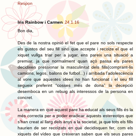
Respon
Iris Rainbow i Carmen
24.1.16
Bon dia,
Des de la nostra opinió el fet que el pare no sols respecte
els gustos del seu fill sinó que accepte i recolze el que el
xiquet vullga triar per a jugar, ens pareix una situació a
premiar, ja que normalment quan açò passa els pares
decidixen pressionar la masculinitat dels fills(comprant-lis
camions, legos, balons de futbol...) i arribada l'adolescència
al vore que aquestes idees no han funcionat i el seu fill
segueix preferint “cosses més de dona” la decepció
desemboca en un rebuig als interessos de la persona en
concret.
La manera en què aquest pare ha educat als seus fills és la
més correcta per a poder eradicar aquests estereotips que
s’han creat al llarg dels anys a la societat, ja que tots els fills
haurien de ser recolzats en què decidisquen fer, com els
xiquets del vídeo que creixeran saben que els seus pares