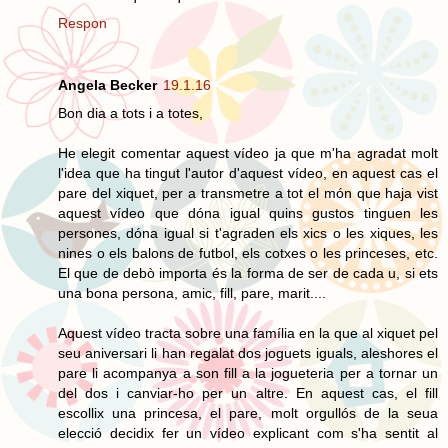
Respon
Angela Becker
19.1.16
Bon dia a tots i a totes,
He elegit comentar aquest vídeo ja que m'ha agradat molt
l'idea que ha tingut l'autor d'aquest vídeo, en aquest cas el
pare del xiquet, per a transmetre a tot el món que haja vist
aquest vídeo que dóna igual quins gustos tinguen les
persones, dóna igual si t'agraden els xics o les xiques, les
nines o els balons de futbol, els cotxes o les princeses, etc.
El que de debò importa és la forma de ser de cada u, si ets
una bona persona, amic, fill, pare, marit....
Aquest vídeo tracta sobre una família en la que al xiquet pel
seu aniversari li han regalat dos joguets iguals, aleshores el
pare li acompanya a son fill a la jogueteria per a tornar un
del dos i canviar-ho per un altre. En aquest cas, el fill
escollix una princesa, el pare, molt orgullós de la seua
elecció decidix fer un vídeo explicant com s'ha sentit al