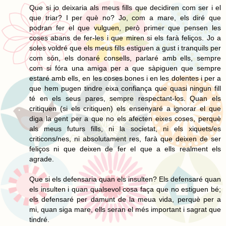
Que si jo deixaria als meus fills que decidiren com ser i el
que triar? I per què no? Jo, com a mare, els diré que
podran fer el que vulguen, però primer que pensen les
coses abans de fer-les i que miren si els farà feliços. Jo a
soles voldré que els meus fills estiguen a gust i tranquils per
com són, els donaré consells, parlaré amb ells, sempre
com si fóra una amiga per a que sàpiguen que sempre
estaré amb ells, en les coses bones i en les dolentes i per a
que hem pugen tindre eixa confiança que quasi ningun fill
té en els seus pares, sempre respectant-los. Quan els
critiquen (si els critiquen) els ensenyaré a ignorar el que
diga la gent per a que no els afecten eixes coses, perquè
als meus futurs fills, ni la societat, ni els xiquets/es
criticons/nes, ni absolutament res, farà que deixen de ser
feliços ni que deixen de fer el que a ells realment els
agrade.
Que si els defensaria quan els insulten? Els defensaré quan
els insulten i quan qualsevol cosa faça que no estiguen bé;
els defensaré per damunt de la meua vida, perquè per a
mi, quan siga mare, ells seran el més important i sagrat que
tindré.