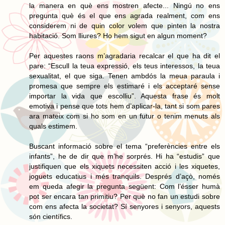
la manera en què ens mostren afecte... Ningú no ens
pregunta què és el que ens agrada realment, com ens
considerem ni de quin color volem que pinten la nostra
habitació. Som lliures? Ho hem sigut en algun moment?
Per aquestes raons m’agradaria recalcar el que ha dit el
pare: “Escull la teua expressió, els teus interessos, la teua
sexualitat, el que siga. Tenen ambdós la meua paraula i
promesa que sempre els estimaré i els acceptaré sense
importar la vida que escolliu”. Aquesta frase és molt
emotiva i pense que tots hem d’aplicar-la, tant si som pares
ara mateix com si ho som en un futur o tenim menuts als
quals estimem.
Buscant informació sobre el tema “preferències entre els
infants”, he de dir que m’he sorprés. Hi ha “estudis” que
justifiquen que els xiquets necessiten acció i les xiquetes,
joguets educatius i més tranquils. Després d’açò, només
em queda afegir la pregunta següent: Com l’ésser humà
pot ser encara tan primitiu? Per què no fan un estudi sobre
com ens afecta la societat? Sí senyores i senyors, aquests
són científics.