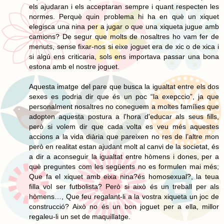
els ajudaran i els acceptaran sempre i quant respecten les
normes. Perquè quin problema hi ha en què un xiquet
elegisca una nina per a jugar o que una xiqueta jugue amb
camions? De segur que molts de nosaltres ho vam fer de
menuts, sense fixar-nos si eixe joguet era de xic o de xica i
si algú ens criticaria, sols ens importava passar una bona
estona amb el nostre joguet.
Aquesta imatge del pare que busca la igualtat entre els dos
sexes es podria dir que és un poc “la exepccio”, ja que
personalment nosaltres no coneguem a moltes famílies que
adopten aquesta postura a l'hora d'educar als seus fills,
però si volem dir que cada volta es veu més aquestes
accions a la vida diària que pareixen no res de l’altre mon
però en realitat estan ajudant molt al canvi de la societat, és
a dir a aconseguir la igualtat entre hòmens i dones, per a
què preguntes com les següents no es formulen mai més;
Que fa el xiquet amb eixa nina?és homosexual?, la teua
filla vol ser futbolista? Però si això és un treball per als
hòmens…, Que feu regalant-li a la vostra xiqueta un joc de
construcció? Això no és un bon joguet per a ella, millor
regaleu-li un set de maquillatge.