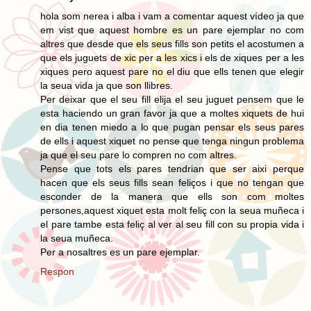
hola som nerea i alba i vam a comentar aquest vídeo ja que
em vist que aquest hombre es un pare ejemplar no com
altres que desde que els seus fills son petits el acostumen a
que els juguets de xic per a les xics i els de xiques per a les
xiques pero aquest pare no el diu que ells tenen que elegir
la seua vida ja que son llibres.
Per deixar que el seu fill elija el seu juguet pensem que le
esta haciendo un gran favor ja que a moltes xiquets de hui
en dia tenen miedo a lo que pugan pensar els seus pares
de ells i aquest xiquet no pense que tenga ningun problema
ja que el seu pare lo compren no com altres.
Pense que tots els pares tendrian que ser aixi perque
hacen que els seus fills sean feliços i que no tengan que
esconder de la manera que ells son com moltes
persones,aquest xiquet esta molt feliç con la seua muñeca i
el pare tambe esta feliç al ver al seu fill con su propia vida i
la seua muñeca.
Per a nosaltres es un pare ejemplar.
Respon