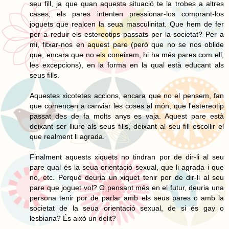
seu fill, ja que quan aquesta situació te la trobes a altres
cases, els pares intenten pressionar-los comprant-los
joguets que realcen la seua masculinitat. Que hem de fer
per a reduir els estereotips passats per la societat? Per a
mi, fitxar-nos en aquest pare (però que no se nos oblide
que, encara que no els coneixem, hi ha més pares com ell,
les excepcions), en la forma en la qual està educant als
seus fills.
Aquestes xicotetes accions, encara que no el pensem, fan
que comencen a canviar les coses al món, que l'estereotip
passat des de fa molts anys es vaja. Aquest pare està
deixant ser lliure als seus fills, deixant al seu fill escollir el
que realment li agrada.
Finalment aquests xiquets no tindran por de dir-li al seu
pare qual és la seua orientació sexual, que li agrada i que
no, etc. Perquè deuria un xiquet tenir por de dir-li al seu
pare que joguet vol? O pensant més en el futur, deuria una
persona tenir por de parlar amb els seus pares o amb la
societat de la seua orientació sexual, de si és gay o
lesbiana? És això un delit?