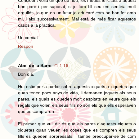
Concloent volia dir que de nou, les meues felicitats a aquest
bon pare i per suposat, si jo fora fill seu em sentiria molt
orgullós, ja que en un futur jo educaré com ho han fet amb
mi, i així successivament. Mai està de més ficar aquestos
casos a la pràctica.
Un comiat.
Respon
Abel de la Barre
21.1.16
Bon dia,
Hui estic per a parlar sobre aquests xiquets o xiquetes que
quan tenen pocs anys de vida, li demanen joguets als seus
pares, els quals es queden molt despitats en veure que els
regals que volen els seus fills no són els que ells esperaven
que es compraren.
El primer que vull dir és que els pares d'aquests xiquets o
xiquetes quan veuen les coses que es compren els seus
fills es queden sorpressats. I també preocupar-se de com