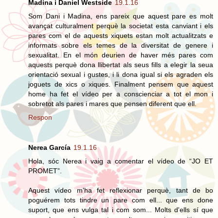
Madina i Daniel Westside
19.1.16
Som Dani i Madina, ens pareix que aquest pare es molt
avançat culturalment perquè la societat esta canviant i els
pares com el de aquests xiquets estan molt actualitzats e
informats sobre els temes de la diversitat de genere i
sexualitat. En el món deurien de haver més pares com
aquests perquè dona llibertat als seus fills a elegir la seua
orientació sexual i gustes, i li dona igual si els agraden els
joguets de xics o xiques. Finalment pensem que aquest
home ha fet el vídeo per a conscienciar a tot el mon i
sobretot als pares i mares que pensen diferent que ell.
Respon
Nerea García
19.1.16
Hola, sóc Nerea i vaig a comentar el vídeo de “JO ET
PROMET”.
Aquest vídeo m'ha fet reflexionar perquè, tant de bo
poguérem tots tindre un pare com ell... que ens done
suport, que ens vulga tal i com som... Molts d'ells sí que