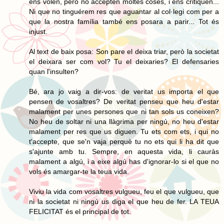
ens volen, però no accepten moltes coses, i ens critiquen...
Ni que no tinguérem res que aguantar al col·legi com per a
que la nostra família també ens posara a parir... Tot és
injust.
Al text de baix posa: Son pare el deixa triar, però la societat
el deixara ser com vol? Tu el deixaries? El defensaries
quan l'insulten?
Bé, ara jo vaig a dir-vos: de veritat us importa el que
pensen de vosaltres? De veritat penseu que heu d'estar
malament per unes persones que ni tan sols us coneixen?
No heu de soltar ni una llàgrima per ningú, no heu d'estar
malament per res que us diguen. Tu ets com ets, i qui no
t'accepte, que se'n vaja perquè tu no ets qui li ha dit que
s'ajunte amb tu. Sempre, en aquesta vida, li cauràs
malament a algú, i a eixe algú has d'ignorar-lo si el que no
vols és amargar-te la teua vida.
Viviu la vida com vosaltres vulgueu, feu el que vulgueu, que
ni la societat ni ningú us diga el que heu de fer. LA TEUA
FELICITAT és el principal de tot.