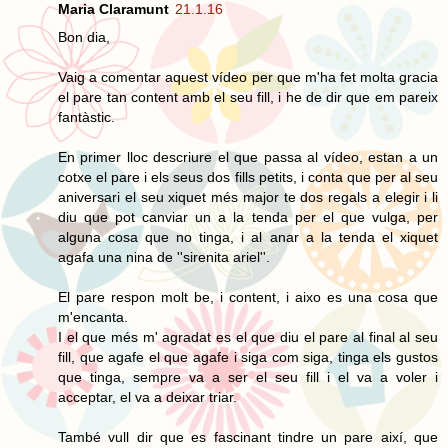
Maria Claramunt
21.1.16
Bon dia,
Vaig a comentar aquest vídeo per que m'ha fet molta gracia
el pare tan content amb el seu fill, i he de dir que em pareix
fantàstic.
En primer lloc descriure el que passa al vídeo, estan a un
cotxe el pare i els seus dos fills petits, i conta que per al seu
aniversari el seu xiquet més major te dos regals a elegir i li
diu que pot canviar un a la tenda per el que vulga, per
alguna cosa que no tinga, i al anar a la tenda el xiquet
agafa una nina de ''sirenita ariel''.
El pare respon molt be, i content, i aixo es una cosa que
m'encanta.
I el que més m' agradat es el que diu el pare al final al seu
fill, que agafe el que agafe i siga com siga, tinga els gustos
que tinga, sempre va a ser el seu fill i el va a voler i
acceptar, el va a deixar triar.
També vull dir que es fascinant tindre un pare així, que