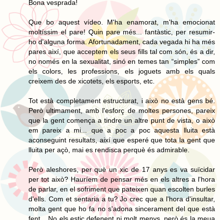
Bona vesprada!
Que bo aquest vídeo. M'ha enamorat, m'ha emocionat
moltíssim el pare! Quin pare més... fantàstic, per resumir-
ho d'alguna forma. Afortunadament, cada vegada hi ha més
pares així, que acceptem els seus fills tal com són, és a dir,
no només en la sexualitat, sinó en temes tan “simples” com
els colors, les professions, els joguets amb els quals
creixem des de xicotets, els esports, etc.
Tot està completament estructurat, i això no està gens bé.
Però ultimament, amb l'esforç de moltes persones, pareix
que la gent comença a tindre un altre punt de vista, o això
em pareix a mi... que a poc a poc aquesta lluita està
aconseguint resultats, així que esperé que tota la gent que
lluita per açò, mai es rendisca perquè és admirable.
Però aleshores, per què un xic de 17 anys es va suïcidar
per tot això? Hauríem de pensar més en els altres a l'hora
de parlar, en el sofriment que pateixen quan escolten burles
d'ells. Com et sentaria a tu? Jo crec que a l'hora d'insultar,
molta gent que ho fa no s'adona sincerament del que està
fent... No els estic defenent ni molt menys, però és la meua