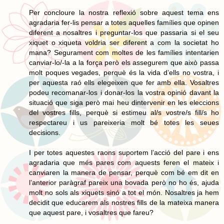
Per concloure la nostra reflexió sobre aquest tema ens
agradaria fer-lis pensar a totes aquelles famílies que opinen
diferent a nosaltres i preguntar-los que passaria si el seu
xiquet o xiqueta voldria ser diferent a com la societat ho
mana? Segurament com moltes de les famílies intentarien
canviar-lo/-la a la força però els assegurem que això passa
molt poques vegades, perquè és la vida d’ells no vostra, i
per aquesta raó ells elegeixen que fer amb ella. Vosaltres
podeu recomanar-los i donar-los la vostra opinió davant la
situació que siga però mai heu dintervenir en les eleccions
del vostres fills, perquè si estimeu al/s vostre/s fill/s ho
respectareu i us pareixeria molt bé totes les seues
decisions.
I per totes aquestes raons suportem l’acció del pare i ens
agradaria que més pares com aquests feren el mateix i
canviaren la manera de pensar, perquè com bé em dit en
l’anterior paràgraf pareix una bovada però no ho és, ajuda
molt no sols als xiquets sinó a tot el món. Nosaltres ja hem
decidit que educarem als nostres fills de la mateixa manera
que aquest pare, i vosaltres que fareu?