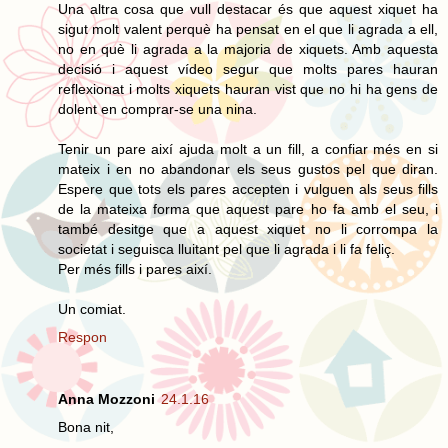
Una altra cosa que vull destacar és que aquest xiquet ha
sigut molt valent perquè ha pensat en el que li agrada a ell,
no en què li agrada a la majoria de xiquets. Amb aquesta
decisió i aquest vídeo segur que molts pares hauran
reflexionat i molts xiquets hauran vist que no hi ha gens de
dolent en comprar-se una nina.
Tenir un pare així ajuda molt a un fill, a confiar més en si
mateix i en no abandonar els seus gustos pel que diran.
Espere que tots els pares accepten i vulguen als seus fills
de la mateixa forma que aquest pare ho fa amb el seu, i
també desitge que a aquest xiquet no li corrompa la
societat i seguisca lluitant pel que li agrada i li fa feliç.
Per més fills i pares així.
Un comiat.
Respon
Anna Mozzoni
24.1.16
Bona nit,