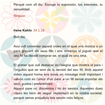
Perquè com ell diu: Escoge tu expresión, tus intereses, tu
sexualidad.
Respon
Irene Kahlo
24.1.16
Bon dia,
Avui vull comentar aquest vídeo en el qual ens mostra a un
pare gravant als seus fills i ens ensenya el joguet que el
seu fill ha decidit comprar-se, el qual és una nina.
El primer que vull destacar és l'alegria que mostra el pare i
l'orgullós que se sent de la decisió del seu fill. Amb aquest
vídeo aquest home ens envia un missatge molt important i
valuós com és l'amor d'un pare a un fill sense importar els
seus gustos i preferències.
Aquest pare no discrimina i no és sexista. Aquestes dues
coses les hem de seguir implantant en la nostra societat,
perquè sense prejudicis tots serem més feliços.