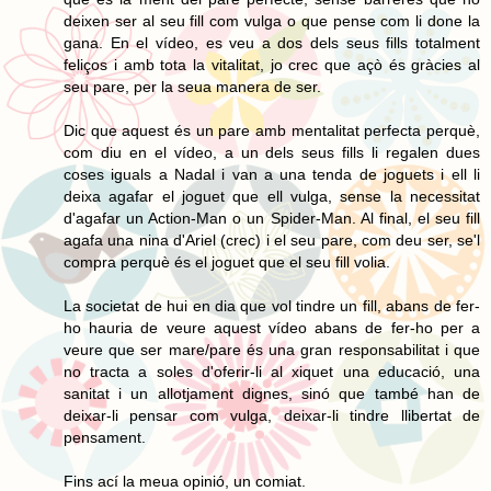
deixen ser al seu fill com vulga o que pense com li done la
gana. En el vídeo, es veu a dos dels seus fills totalment
feliços i amb tota la vitalitat, jo crec que açò és gràcies al
seu pare, per la seua manera de ser.
Dic que aquest és un pare amb mentalitat perfecta perquè,
com diu en el vídeo, a un dels seus fills li regalen dues
coses iguals a Nadal i van a una tenda de joguets i ell li
deixa agafar el joguet que ell vulga, sense la necessitat
d'agafar un Action-Man o un Spider-Man. Al final, el seu fill
agafa una nina d'Ariel (crec) i el seu pare, com deu ser, se'l
compra perquè és el joguet que el seu fill volia.
La societat de hui en dia que vol tindre un fill, abans de fer-
ho hauria de veure aquest vídeo abans de fer-ho per a
veure que ser mare/pare és una gran responsabilitat i que
no tracta a soles d'oferir-li al xiquet una educació, una
sanitat i un allotjament dignes, sinó que també han de
deixar-li pensar com vulga, deixar-li tindre llibertat de
pensament.
Fins ací la meua opinió, un comiat.