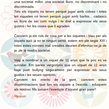
una societat millor, una societat lliure, no discriminant i no
discriminada.
Tots els xiquets no tenen perquè jugar amb cotxes i totes
les xiquetes no tenen perquè jugar amb barbis... cadascú
es lliure de ser com vulga i te dret a expressar els seus
gustos i fer les coses que li agraden.
Canviem ja els rols de rosa per a les xiquetes i blau per als
xiquets això ja no te ningun sentit, estem em ple segle XXI i
totes estes normes mal creades deurien d'eliminar-se,ja de
ja ,de la nostra societat.
Vaig a nombrar a un xiquet de 11 anys que fa poc es va
suïcidar. Em pareix vergonyós que un xiquet de 11 anys
haja patit bullyng segurament per expressar els seus
gustos i les seues opinions.
Canviem les ments de la gent, canviem estes
discriminacions que fan els xiquets a l'escola... eduquem
als nostres fills tomant l'exemple d'aquest gran pare!!
Respon