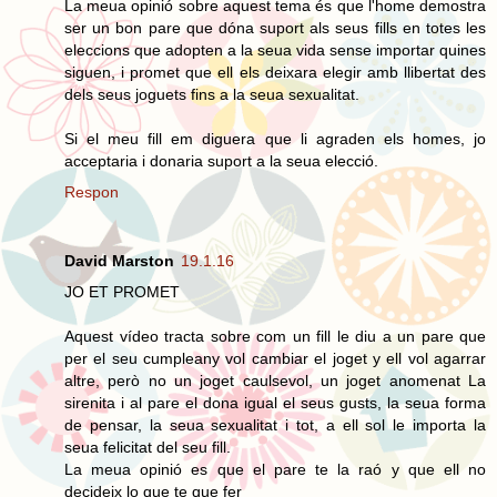
La meua opinió sobre aquest tema és que l'home demostra
ser un bon pare que dóna suport als seus fills en totes les
eleccions que adopten a la seua vida sense importar quines
siguen, i promet que ell els deixara elegir amb llibertat des
dels seus joguets fins a la seua sexualitat.
Si el meu fill em diguera que li agraden els homes, jo
acceptaria i donaria suport a la seua elecció.
Respon
David Marston
19.1.16
JO ET PROMET
Aquest vídeo tracta sobre com un fill le diu a un pare que
per el seu cumpleany vol cambiar el joget y ell vol agarrar
altre, però no un joget caulsevol, un joget anomenat La
sirenita i al pare el dona igual el seus gusts, la seua forma
de pensar, la seua sexualitat i tot, a ell sol le importa la
seua felicitat del seu fill.
La meua opinió es que el pare te la raó y que ell no
decideix lo que te que fer