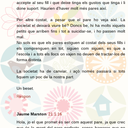
accepte al seu fill i que deixe tinga els gustos que tinga i li
done suport. Haurien d'haver molt més pares així.
Per altre costat, a pesar que el pare ho veja així. La
societat el deixarà viure bé? Doncs be, hi ha molts xiquets
petits que arriben fins i tot a suicidar-se, i ho passen molt
mal.
No sols es que els pares estiguen al costat dels seus fills i
els comprenguen en tot, siguen com siguen, es que a
l'escola i a tots els llocs on vajen no deuen de tractar-los de
forma distinta.
La societat ha de canviar, i açò només passarà si tots
fiquem un poc de la nostra part.
Un beset.
Respon
Jaume Marston
21.1.16
Hola, jo el que promet és ser com aquest pare, ja que crec
que és la ment del pare perfecte, sense barreres que no