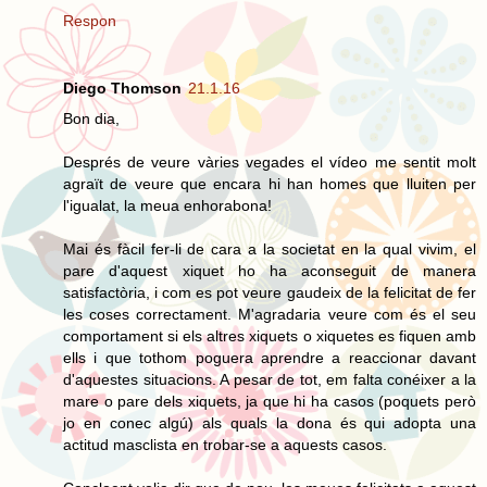
Respon
Diego Thomson
21.1.16
Bon dia,
Després de veure vàries vegades el vídeo me sentit molt
agraït de veure que encara hi han homes que lluiten per
l'igualat, la meua enhorabona!
Mai és fàcil fer-li de cara a la societat en la qual vivim, el
pare d'aquest xiquet ho ha aconseguit de manera
satisfactòria, i com es pot veure gaudeix de la felicitat de fer
les coses correctament. M'agradaria veure com és el seu
comportament si els altres xiquets o xiquetes es fiquen amb
ells i que tothom poguera aprendre a reaccionar davant
d'aquestes situacions. A pesar de tot, em falta conéixer a la
mare o pare dels xiquets, ja que hi ha casos (poquets però
jo en conec algú) als quals la dona és qui adopta una
actitud masclista en trobar-se a aquests casos.