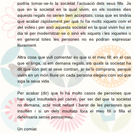
podria tomar-se-lo la societat l'actuació dels seus fills. Ja
que en la societat en la qual vivim, en els nostres dies
aquests regals no serien ben acceptats; cosa que es tindria
que acabar ràpidament per què hi ha molts xiquets com el
del vídeo i per això aquesta societat en la qual vivim hui en
dia té per modernitzar-se o sinó els xiquets i les xiquetes o
en general totes les persones no es podran expressar
lliurement.
Altra cosa que vull comentar és que si el meu fill; en el cas
que el tinga, si em demana regals, els quals la societat ha
dit que són per al sexe contrari, jo se'ls compraria, perquè
vivim en un món lliure on cada persona elegeix com vol que
siga la seua vida.
Per acabar (dir) que hi ha molts casos de persones que
han sigut insultades pel carrer, per ser del que la societat
no demana, acte molt nefast i barat de les persones que
insulten i si un dels insultats fora el meu fill o filla el
defensaria sense pensarmeu.
Un comiat.