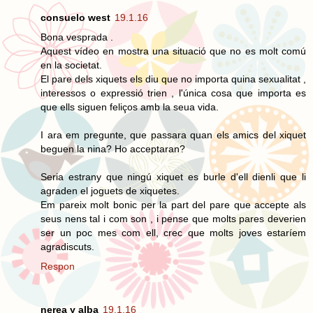
consuelo west
19.1.16
Bona vesprada .
Aquest vídeo en mostra una situació que no es molt comú
en la societat.
El pare dels xiquets els diu que no importa quina sexualitat ,
interessos o expressió trien , l'única cosa que importa es
que ells siguen feliços amb la seua vida.
I ara em pregunte, que passara quan els amics del xiquet
beguen la nina? Ho acceptaran?
Seria estrany que ningú xiquet es burle d'ell dienli que li
agraden el joguets de xiquetes.
Em pareix molt bonic per la part del pare que accepte als
seus nens tal i com son , i pense que molts pares deverien
ser un poc mes com ell, crec que molts joves estaríem
agradiscuts.
Respon
nerea y alba
19.1.16