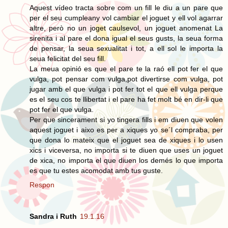
Aquest vídeo tracta sobre com un fill le diu a un pare que
per el seu cumpleany vol cambiar el joguet y ell vol agarrar
altre, però no un joget caulsevol, un joguet anomenat La
sirenita i al pare el dona igual el seus gusts, la seua forma
de pensar, la seua sexualitat i tot, a ell sol le importa la
seua felicitat del seu fill.
La meua opinió es que el pare te la raó ell pot fer el que
vulga, pot pensar com vulga,pot divertirse com vulga, pot
jugar amb el que vulga i pot fer tot el que ell vulga perque
es el seu cos te llibertat i el pare ha fet molt bé en dir-li que
pot fer el que vulga.
Per que sincerament si yo tingera fills i em diuen que volen
aquest joguet i aixo es per a xiques yo se´l compraba, per
que dona lo mateix que el joguet sea de xiques i lo usen
xics i viceversa, no importa si te diuen que uses un joguet
de xica, no importa el que diuen los demés lo que importa
es que tu estes acomodat amb tus guste.
Respon
Sandra i Ruth
19.1.16