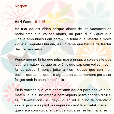
Respon
Adri West
19.1.16
He triat aquest vídeo perquè abans de les vacances de
nadal crec que va ser abans, un pare d'un xiquet que
jugava amb nines i em pareix un tema que l'afecta a molts
xiquets i xiquetes hui dia, es un tema que hauria de tractar
des de ben petits.
Pense que no hi ha que jutjar mai a ningú, a soles es té que
jutjar un mateix perquè es el únic que sap com vol ser i com
fa les coses. I menys jutjar a xics i xiques que son molt
petits i que fan el que els agrada en cada moment per a ser
feliços amb la seua innocència.
En la xarrada que vam tindre amb aquest pare ens va dir el
mateix, que ell no entenia com xiquets petits podrien dir-li al
seu fill «maricón» o «gay», quan ell aun no té orientació
sexual ja que es petit, es impressionant la societat, cada un
que visca com vulga fent el que vulga sense fer mal a res ni