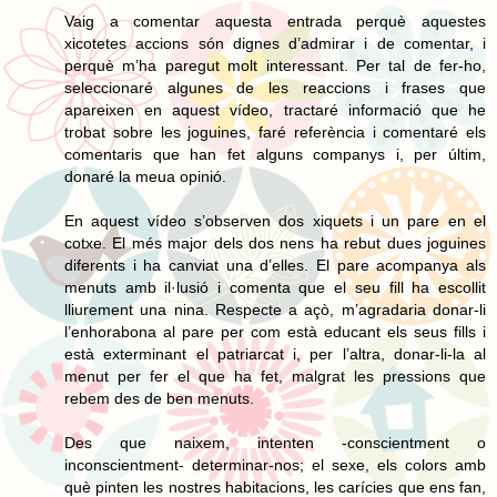
Vaig a comentar aquesta entrada perquè aquestes
xicotetes accions són dignes d’admirar i de comentar, i
perquè m’ha paregut molt interessant. Per tal de fer-ho,
seleccionaré algunes de les reaccions i frases que
apareixen en aquest vídeo, tractaré informació que he
trobat sobre les joguines, faré referència i comentaré els
comentaris que han fet alguns companys i, per últim,
donaré la meua opinió.
En aquest vídeo s’observen dos xiquets i un pare en el
cotxe. El més major dels dos nens ha rebut dues joguines
diferents i ha canviat una d’elles. El pare acompanya als
menuts amb il·lusió i comenta que el seu fill ha escollit
lliurement una nina. Respecte a açò, m’agradaria donar-li
l’enhorabona al pare per com està educant els seus fills i
està exterminant el patriarcat i, per l’altra, donar-li-la al
menut per fer el que ha fet, malgrat les pressions que
rebem des de ben menuts.
Des que naixem, intenten -conscientment o
inconscientment- determinar-nos; el sexe, els colors amb
què pinten les nostres habitacions, les carícies que ens fan,