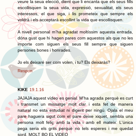
veure la seua elecció, dient que li encanta que els seus fills
escollisquen la seua vida, expressió, sexualitat, els seus
interessos, el que siga, i lis prometeix que sempre els
voldrà i els acceptarà escollint la vida que escollisquen.
A nivell personal m'ha agradat moltíssim aquesta entrada,
dóna gust que hi hagen pares com aquestos als que no les
importe com siguen els seus fill sempre que siguen
persones bones i honrades.
Jo els deixaré ser com volen, i tu? Els deixaràs?
Respon
KIKE
19.1.16
JAJAJA aquest vídeo es genial. M'ha agrada perquè es curt
i transmet un missatge molt clar i esta fet de manera
natural no esta estudiat ni digerit per ningú. Ojala el meu
pare haguera sigut com el pare deixe xiquet, sembla una
persona molt feliç amb la vida i amb ell mateix. L'única
pega seria els grits perquè no tels esperes i me quedat
sord. MOLT BO EL VIDEO