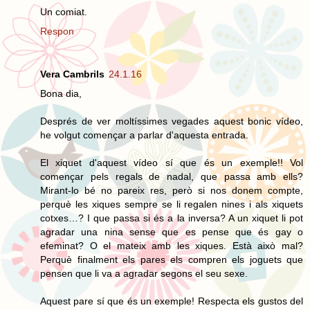
Un comiat.
Respon
Vera Cambrils
24.1.16
Bona dia,
Després de ver moltíssimes vegades aquest bonic vídeo,
he volgut començar a parlar d'aquesta entrada.
El xiquet d'aquest vídeo sí que és un exemple!! Vol
començar pels regals de nadal, que passa amb ells?
Mirant-lo bé no pareix res, però si nos donem compte,
perquè les xiques sempre se li regalen nines i als xiquets
cotxes…? I que passa si és a la inversa? A un xiquet li pot
agradar una nina sense que es pense que és gay o
efeminat? O el mateix amb les xiques. Està això mal?
Perquè finalment els pares els compren els joguets que
pensen que li va a agradar segons el seu sexe.
Aquest pare sí que és un exemple! Respecta els gustos del