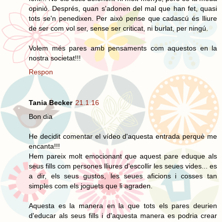
opinió. Després, quan s'adonen del mal que han fet, quasi
tots se'n penedixen. Per això pense que cadascú és lliure
de ser com vol ser, sense ser criticat, ni burlat, per ningú.
Volem més pares amb pensaments com aquestos en la
nostra societat!!!
Respon
Tania Becker
21.1.16
Bon dia
He decidit comentar el vídeo d'aquesta entrada perquè me
encanta!!!
Hem pareix molt emocionant que aquest pare eduque als
seus fills com persones lliures d'escollir les seues vides... es
a dir, els seus gustos, les seues aficions i cosses tan
simples com els joguets que li agraden.
Aquesta es la manera en la que tots els pares deurien
d'educar als seus fills i d'aquesta manera es podria crear