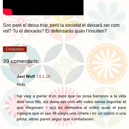
Son pare el deixa triar, però la societat el deixarà ser com
vol? Tu el deixaràs? El defensaràs quan l'insulten?
Comparteix
39 comentaris:
Javi Wolf
19.1.16
Hola,
hui vaig a parlar d'un pare que no posa barreres a la vida
dels seus fills, els deixa ser com ells volen sense importar el
que elegeixen, i açò es demostra al vídeo quan el pare
s'alegra que el seu fill elegix una nineta i no un camió o una
pilota; altres pares segur que s'enfadarien.