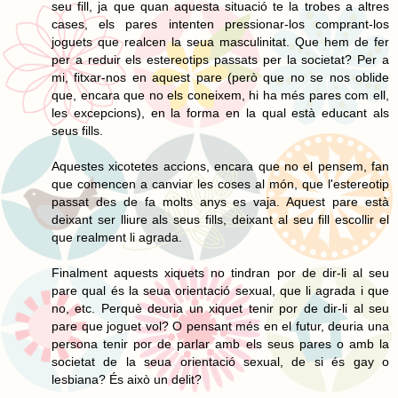
seu fill, ja que quan aquesta situació te la trobes a altres
cases, els pares intenten pressionar-los comprant-los
joguets que realcen la seua masculinitat. Que hem de fer
per a reduir els estereotips passats per la societat? Per a
mi, fitxar-nos en aquest pare (però que no se nos oblide
que, encara que no els coneixem, hi ha més pares com ell,
les excepcions), en la forma en la qual està educant als
seus fills.
Aquestes xicotetes accions, encara que no el pensem, fan
que comencen a canviar les coses al món, que l'estereotip
passat des de fa molts anys es vaja. Aquest pare està
deixant ser lliure als seus fills, deixant al seu fill escollir el
que realment li agrada.
Finalment aquests xiquets no tindran por de dir-li al seu
pare qual és la seua orientació sexual, que li agrada i que
no, etc. Perquè deuria un xiquet tenir por de dir-li al seu
pare que joguet vol? O pensant més en el futur, deuria una
persona tenir por de parlar amb els seus pares o amb la
societat de la seua orientació sexual, de si és gay o
lesbiana? És això un delit?