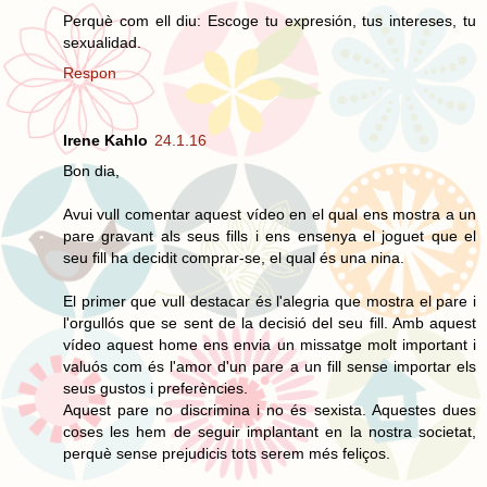
Perquè com ell diu: Escoge tu expresión, tus intereses, tu
sexualidad.
Respon
Irene Kahlo
24.1.16
Bon dia,
Avui vull comentar aquest vídeo en el qual ens mostra a un
pare gravant als seus fills i ens ensenya el joguet que el
seu fill ha decidit comprar-se, el qual és una nina.
El primer que vull destacar és l'alegria que mostra el pare i
l'orgullós que se sent de la decisió del seu fill. Amb aquest
vídeo aquest home ens envia un missatge molt important i
valuós com és l'amor d'un pare a un fill sense importar els
seus gustos i preferències.
Aquest pare no discrimina i no és sexista. Aquestes dues
coses les hem de seguir implantant en la nostra societat,
perquè sense prejudicis tots serem més feliços.