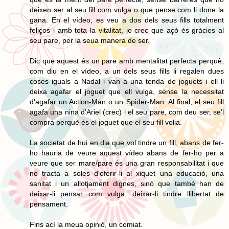
deixen ser al seu fill com vulga o que pense com li done la
gana. En el vídeo, es veu a dos dels seus fills totalment
feliços i amb tota la vitalitat, jo crec que açò és gràcies al
seu pare, per la seua manera de ser.
Dic que aquest és un pare amb mentalitat perfecta perquè,
com diu en el vídeo, a un dels seus fills li regalen dues
coses iguals a Nadal i van a una tenda de joguets i ell li
deixa agafar el joguet que ell vulga, sense la necessitat
d'agafar un Action-Man o un Spider-Man. Al final, el seu fill
agafa una nina d'Ariel (crec) i el seu pare, com deu ser, se'l
compra perquè és el joguet que el seu fill volia.
La societat de hui en dia que vol tindre un fill, abans de fer-
ho hauria de veure aquest vídeo abans de fer-ho per a
veure que ser mare/pare és una gran responsabilitat i que
no tracta a soles d'oferir-li al xiquet una educació, una
sanitat i un allotjament dignes, sinó que també han de
deixar-li pensar com vulga, deixar-li tindre llibertat de
pensament.
Fins ací la meua opinió, un comiat.