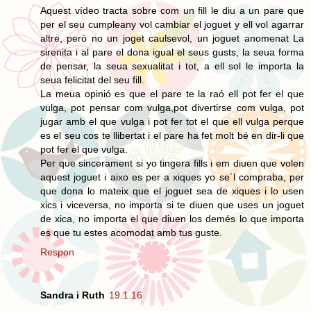
Aquest vídeo tracta sobre com un fill le diu a un pare que
per el seu cumpleany vol cambiar el joguet y ell vol agarrar
altre, però no un joget caulsevol, un joguet anomenat La
sirenita i al pare el dona igual el seus gusts, la seua forma
de pensar, la seua sexualitat i tot, a ell sol le importa la
seua felicitat del seu fill.
La meua opinió es que el pare te la raó ell pot fer el que
vulga, pot pensar com vulga,pot divertirse com vulga, pot
jugar amb el que vulga i pot fer tot el que ell vulga perque
es el seu cos te llibertat i el pare ha fet molt bé en dir-li que
pot fer el que vulga.
Per que sincerament si yo tingera fills i em diuen que volen
aquest joguet i aixo es per a xiques yo se´l compraba, per
que dona lo mateix que el joguet sea de xiques i lo usen
xics i viceversa, no importa si te diuen que uses un joguet
de xica, no importa el que diuen los demés lo que importa
es que tu estes acomodat amb tus guste.
Respon
Sandra i Ruth
19.1.16