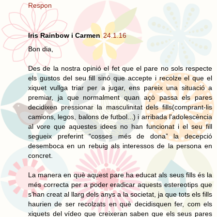
Respon
Iris Rainbow i Carmen
24.1.16
Bon dia,
Des de la nostra opinió el fet que el pare no sols respecte
els gustos del seu fill sinó que accepte i recolze el que el
xiquet vullga triar per a jugar, ens pareix una situació a
premiar, ja que normalment quan açò passa els pares
decidixen pressionar la masculinitat dels fills(comprant-lis
camions, legos, balons de futbol...) i arribada l'adolescència
al vore que aquestes idees no han funcionat i el seu fill
segueix preferint “cosses més de dona” la decepció
desemboca en un rebuig als interessos de la persona en
concret.
La manera en què aquest pare ha educat als seus fills és la
més correcta per a poder eradicar aquests estereotips que
s’han creat al llarg dels anys a la societat, ja que tots els fills
haurien de ser recolzats en què decidisquen fer, com els
xiquets del vídeo que creixeran saben que els seus pares