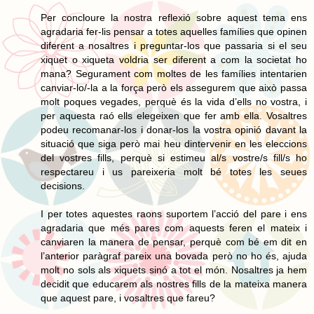
Per concloure la nostra reflexió sobre aquest tema ens
agradaria fer-lis pensar a totes aquelles famílies que opinen
diferent a nosaltres i preguntar-los que passaria si el seu
xiquet o xiqueta voldria ser diferent a com la societat ho
mana? Segurament com moltes de les famílies intentarien
canviar-lo/-la a la força però els assegurem que això passa
molt poques vegades, perquè és la vida d’ells no vostra, i
per aquesta raó ells elegeixen que fer amb ella. Vosaltres
podeu recomanar-los i donar-los la vostra opinió davant la
situació que siga però mai heu dintervenir en les eleccions
del vostres fills, perquè si estimeu al/s vostre/s fill/s ho
respectareu i us pareixeria molt bé totes les seues
decisions.
I per totes aquestes raons suportem l’acció del pare i ens
agradaria que més pares com aquests feren el mateix i
canviaren la manera de pensar, perquè com bé em dit en
l’anterior paràgraf pareix una bovada però no ho és, ajuda
molt no sols als xiquets sinó a tot el món. Nosaltres ja hem
decidit que educarem als nostres fills de la mateixa manera
que aquest pare, i vosaltres que fareu?