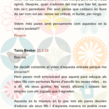
opinió. Després, quan s'adonen del mal que han fet, quasi
tots se'n penedixen. Per això pense que cadascú és lliure
de ser com vol ser, sense ser criticat, ni burlat, per ningú.
Volem més pares amb pensaments com aquestos en la
nostra societat!!!
Respon
Tania Becker
21.1.16
Bon dia
He decidit comentar el vídeo d'aquesta entrada perquè me
encanta!!!
Hem pareix molt emocionant que aquest pare eduque als
seus fills com persones lliures d'escollir les seues vides... es
a dir, els seus gustos, les seues aficions i cosses tan
simples com els joguets que li agraden.
Aquesta es la manera en la que tots els pares deurien
d'educar als seus fills i d'aquesta manera es podria crear