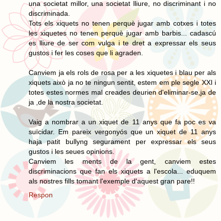
una societat millor, una societat lliure, no discriminant i no
discriminada.
Tots els xiquets no tenen perquè jugar amb cotxes i totes
les xiquetes no tenen perquè jugar amb barbis... cadascú
es lliure de ser com vulga i te dret a expressar els seus
gustos i fer les coses que li agraden.
Canviem ja els rols de rosa per a les xiquetes i blau per als
xiquets això ja no te ningun sentit, estem em ple segle XXI i
totes estes normes mal creades deurien d'eliminar-se,ja de
ja ,de la nostra societat.
Vaig a nombrar a un xiquet de 11 anys que fa poc es va
suïcidar. Em pareix vergonyós que un xiquet de 11 anys
haja patit bullyng segurament per expressar els seus
gustos i les seues opinions.
Canviem les ments de la gent, canviem estes
discriminacions que fan els xiquets a l'escola... eduquem
als nostres fills tomant l'exemple d'aquest gran pare!!
Respon