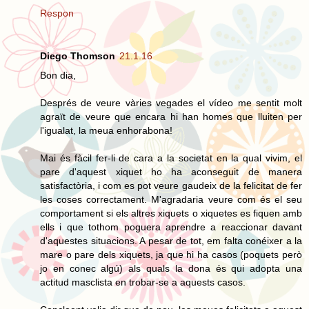
Respon
Diego Thomson
21.1.16
Bon dia,
Després de veure vàries vegades el vídeo me sentit molt
agraït de veure que encara hi han homes que lluiten per
l'igualat, la meua enhorabona!
Mai és fàcil fer-li de cara a la societat en la qual vivim, el
pare d'aquest xiquet ho ha aconseguit de manera
satisfactòria, i com es pot veure gaudeix de la felicitat de fer
les coses correctament. M'agradaria veure com és el seu
comportament si els altres xiquets o xiquetes es fiquen amb
ells i que tothom poguera aprendre a reaccionar davant
d'aquestes situacions. A pesar de tot, em falta conéixer a la
mare o pare dels xiquets, ja que hi ha casos (poquets però
jo en conec algú) als quals la dona és qui adopta una
actitud masclista en trobar-se a aquests casos.