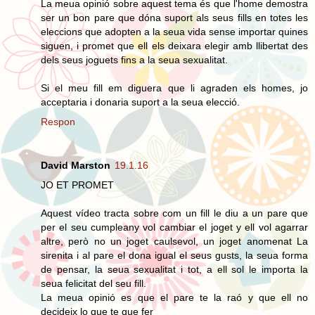
La meua opinió sobre aquest tema és que l'home demostra
ser un bon pare que dóna suport als seus fills en totes les
eleccions que adopten a la seua vida sense importar quines
siguen, i promet que ell els deixara elegir amb llibertat des
dels seus joguets fins a la seua sexualitat.
Si el meu fill em diguera que li agraden els homes, jo
acceptaria i donaria suport a la seua elecció.
Respon
David Marston
19.1.16
JO ET PROMET
Aquest vídeo tracta sobre com un fill le diu a un pare que
per el seu cumpleany vol cambiar el joget y ell vol agarrar
altre, però no un joget caulsevol, un joget anomenat La
sirenita i al pare el dona igual el seus gusts, la seua forma
de pensar, la seua sexualitat i tot, a ell sol le importa la
seua felicitat del seu fill.
La meua opinió es que el pare te la raó y que ell no
decideix lo que te que fer