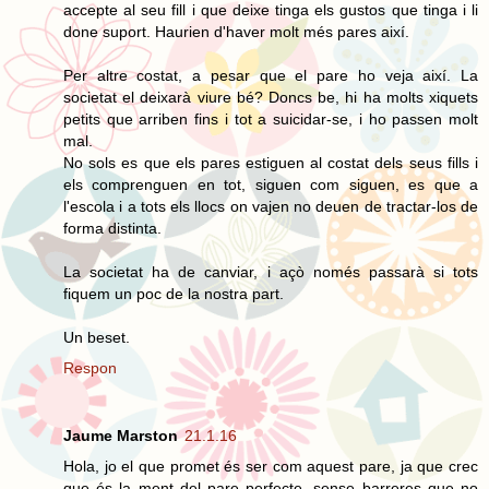
accepte al seu fill i que deixe tinga els gustos que tinga i li
done suport. Haurien d'haver molt més pares així.
Per altre costat, a pesar que el pare ho veja així. La
societat el deixarà viure bé? Doncs be, hi ha molts xiquets
petits que arriben fins i tot a suicidar-se, i ho passen molt
mal.
No sols es que els pares estiguen al costat dels seus fills i
els comprenguen en tot, siguen com siguen, es que a
l'escola i a tots els llocs on vajen no deuen de tractar-los de
forma distinta.
La societat ha de canviar, i açò només passarà si tots
fiquem un poc de la nostra part.
Un beset.
Respon
Jaume Marston
21.1.16
Hola, jo el que promet és ser com aquest pare, ja que crec
que és la ment del pare perfecte, sense barreres que no