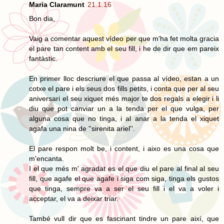
Maria Claramunt
21.1.16
Bon dia,
Vaig a comentar aquest vídeo per que m'ha fet molta gracia
el pare tan content amb el seu fill, i he de dir que em pareix
fantàstic.
En primer lloc descriure el que passa al vídeo, estan a un
cotxe el pare i els seus dos fills petits, i conta que per al seu
aniversari el seu xiquet més major te dos regals a elegir i li
diu que pot canviar un a la tenda per el que vulga, per
alguna cosa que no tinga, i al anar a la tenda el xiquet
agafa una nina de ''sirenita ariel''.
El pare respon molt be, i content, i aixo es una cosa que
m'encanta.
I el que més m' agradat es el que diu el pare al final al seu
fill, que agafe el que agafe i siga com siga, tinga els gustos
que tinga, sempre va a ser el seu fill i el va a voler i
acceptar, el va a deixar triar.
També vull dir que es fascinant tindre un pare així, que