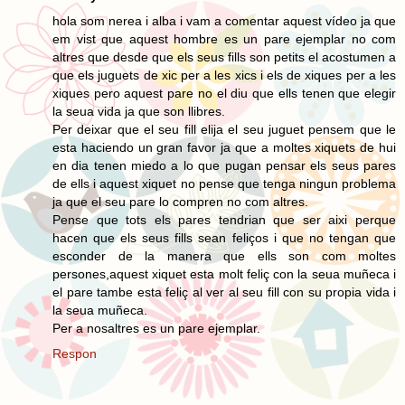
hola som nerea i alba i vam a comentar aquest vídeo ja que
em vist que aquest hombre es un pare ejemplar no com
altres que desde que els seus fills son petits el acostumen a
que els juguets de xic per a les xics i els de xiques per a les
xiques pero aquest pare no el diu que ells tenen que elegir
la seua vida ja que son llibres.
Per deixar que el seu fill elija el seu juguet pensem que le
esta haciendo un gran favor ja que a moltes xiquets de hui
en dia tenen miedo a lo que pugan pensar els seus pares
de ells i aquest xiquet no pense que tenga ningun problema
ja que el seu pare lo compren no com altres.
Pense que tots els pares tendrian que ser aixi perque
hacen que els seus fills sean feliços i que no tengan que
esconder de la manera que ells son com moltes
persones,aquest xiquet esta molt feliç con la seua muñeca i
el pare tambe esta feliç al ver al seu fill con su propia vida i
la seua muñeca.
Per a nosaltres es un pare ejemplar.
Respon