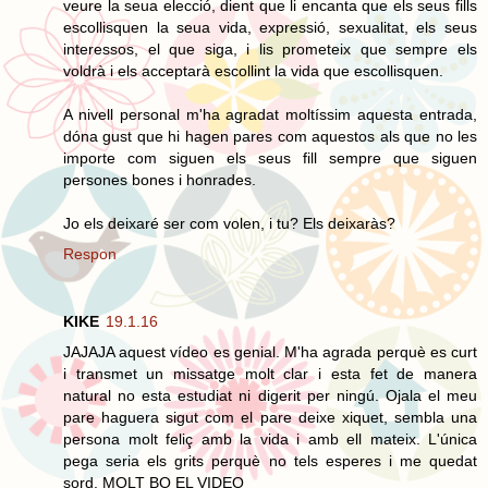
veure la seua elecció, dient que li encanta que els seus fills
escollisquen la seua vida, expressió, sexualitat, els seus
interessos, el que siga, i lis prometeix que sempre els
voldrà i els acceptarà escollint la vida que escollisquen.
A nivell personal m'ha agradat moltíssim aquesta entrada,
dóna gust que hi hagen pares com aquestos als que no les
importe com siguen els seus fill sempre que siguen
persones bones i honrades.
Jo els deixaré ser com volen, i tu? Els deixaràs?
Respon
KIKE
19.1.16
JAJAJA aquest vídeo es genial. M'ha agrada perquè es curt
i transmet un missatge molt clar i esta fet de manera
natural no esta estudiat ni digerit per ningú. Ojala el meu
pare haguera sigut com el pare deixe xiquet, sembla una
persona molt feliç amb la vida i amb ell mateix. L'única
pega seria els grits perquè no tels esperes i me quedat
sord. MOLT BO EL VIDEO