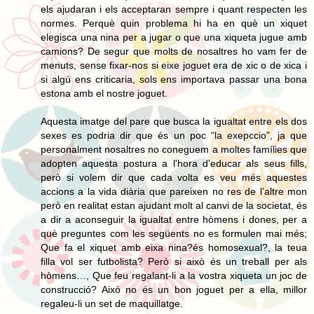
els ajudaran i els acceptaran sempre i quant respecten les
normes. Perquè quin problema hi ha en què un xiquet
elegisca una nina per a jugar o que una xiqueta jugue amb
camions? De segur que molts de nosaltres ho vam fer de
menuts, sense fixar-nos si eixe joguet era de xic o de xica i
si algú ens criticaria, sols ens importava passar una bona
estona amb el nostre joguet.
Aquesta imatge del pare que busca la igualtat entre els dos
sexes es podria dir que és un poc “la exepccio”, ja que
personalment nosaltres no coneguem a moltes famílies que
adopten aquesta postura a l'hora d'educar als seus fills,
però si volem dir que cada volta es veu més aquestes
accions a la vida diària que pareixen no res de l’altre mon
però en realitat estan ajudant molt al canvi de la societat, és
a dir a aconseguir la igualtat entre hòmens i dones, per a
què preguntes com les següents no es formulen mai més;
Que fa el xiquet amb eixa nina?és homosexual?, la teua
filla vol ser futbolista? Però si això és un treball per als
hòmens…, Que feu regalant-li a la vostra xiqueta un joc de
construcció? Això no és un bon joguet per a ella, millor
regaleu-li un set de maquillatge.