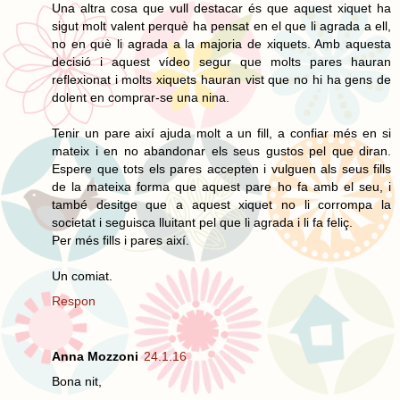
Una altra cosa que vull destacar és que aquest xiquet ha
sigut molt valent perquè ha pensat en el que li agrada a ell,
no en què li agrada a la majoria de xiquets. Amb aquesta
decisió i aquest vídeo segur que molts pares hauran
reflexionat i molts xiquets hauran vist que no hi ha gens de
dolent en comprar-se una nina.
Tenir un pare així ajuda molt a un fill, a confiar més en si
mateix i en no abandonar els seus gustos pel que diran.
Espere que tots els pares accepten i vulguen als seus fills
de la mateixa forma que aquest pare ho fa amb el seu, i
també desitge que a aquest xiquet no li corrompa la
societat i seguisca lluitant pel que li agrada i li fa feliç.
Per més fills i pares així.
Un comiat.
Respon
Anna Mozzoni
24.1.16
Bona nit,