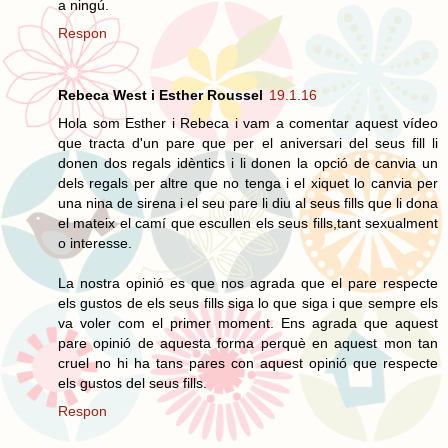
a ningú.
Respon
Rebeca West i Esther Roussel
19.1.16
Hola som Esther i Rebeca i vam a comentar aquest vídeo
que tracta d'un pare que per el aniversari del seus fill li
donen dos regals idèntics i li donen la opció de canvia un
dels regals per altre que no tenga i el xiquet lo canvia per
una nina de sirena i el seu pare li diu al seus fills que li dona
el mateix el camí que escullen els seus fills,tant sexualment
o interesse.
La nostra opinió es que nos agrada que el pare respecte
els gustos de els seus fills siga lo que siga i que sempre els
va voler com el primer moment. Ens agrada que aquest
pare opinió de aquesta forma perquè en aquest mon tan
cruel no hi ha tans pares con aquest opinió que respecte
els gustos del seus fills.
Respon