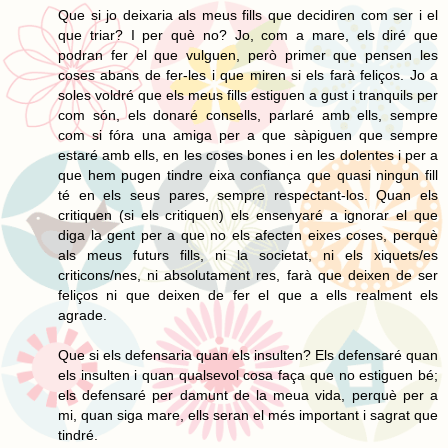
Que si jo deixaria als meus fills que decidiren com ser i el
que triar? I per què no? Jo, com a mare, els diré que
podran fer el que vulguen, però primer que pensen les
coses abans de fer-les i que miren si els farà feliços. Jo a
soles voldré que els meus fills estiguen a gust i tranquils per
com són, els donaré consells, parlaré amb ells, sempre
com si fóra una amiga per a que sàpiguen que sempre
estaré amb ells, en les coses bones i en les dolentes i per a
que hem pugen tindre eixa confiança que quasi ningun fill
té en els seus pares, sempre respectant-los. Quan els
critiquen (si els critiquen) els ensenyaré a ignorar el que
diga la gent per a que no els afecten eixes coses, perquè
als meus futurs fills, ni la societat, ni els xiquets/es
criticons/nes, ni absolutament res, farà que deixen de ser
feliços ni que deixen de fer el que a ells realment els
agrade.
Que si els defensaria quan els insulten? Els defensaré quan
els insulten i quan qualsevol cosa faça que no estiguen bé;
els defensaré per damunt de la meua vida, perquè per a
mi, quan siga mare, ells seran el més important i sagrat que
tindré.