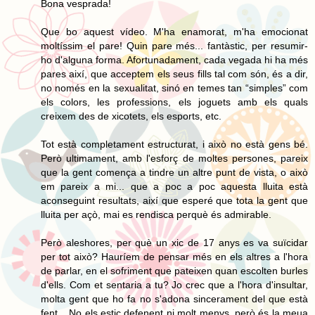
Bona vesprada!
Que bo aquest vídeo. M'ha enamorat, m'ha emocionat
moltíssim el pare! Quin pare més... fantàstic, per resumir-
ho d'alguna forma. Afortunadament, cada vegada hi ha més
pares així, que acceptem els seus fills tal com són, és a dir,
no només en la sexualitat, sinó en temes tan “simples” com
els colors, les professions, els joguets amb els quals
creixem des de xicotets, els esports, etc.
Tot està completament estructurat, i això no està gens bé.
Però ultimament, amb l'esforç de moltes persones, pareix
que la gent comença a tindre un altre punt de vista, o això
em pareix a mi... que a poc a poc aquesta lluita està
aconseguint resultats, així que esperé que tota la gent que
lluita per açò, mai es rendisca perquè és admirable.
Però aleshores, per què un xic de 17 anys es va suïcidar
per tot això? Hauríem de pensar més en els altres a l'hora
de parlar, en el sofriment que pateixen quan escolten burles
d'ells. Com et sentaria a tu? Jo crec que a l'hora d'insultar,
molta gent que ho fa no s'adona sincerament del que està
fent... No els estic defenent ni molt menys, però és la meua