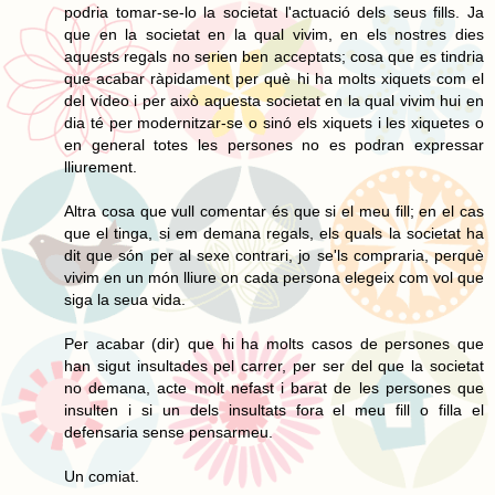
podria tomar-se-lo la societat l'actuació dels seus fills. Ja
que en la societat en la qual vivim, en els nostres dies
aquests regals no serien ben acceptats; cosa que es tindria
que acabar ràpidament per què hi ha molts xiquets com el
del vídeo i per això aquesta societat en la qual vivim hui en
dia té per modernitzar-se o sinó els xiquets i les xiquetes o
en general totes les persones no es podran expressar
lliurement.
Altra cosa que vull comentar és que si el meu fill; en el cas
que el tinga, si em demana regals, els quals la societat ha
dit que són per al sexe contrari, jo se'ls compraria, perquè
vivim en un món lliure on cada persona elegeix com vol que
siga la seua vida.
Per acabar (dir) que hi ha molts casos de persones que
han sigut insultades pel carrer, per ser del que la societat
no demana, acte molt nefast i barat de les persones que
insulten i si un dels insultats fora el meu fill o filla el
defensaria sense pensarmeu.
Un comiat.