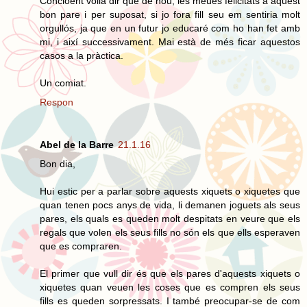
Concloent volia dir que de nou, les meues felicitats a aquest
bon pare i per suposat, si jo fora fill seu em sentiria molt
orgullós, ja que en un futur jo educaré com ho han fet amb
mi, i així successivament. Mai està de més ficar aquestos
casos a la pràctica.
Un comiat.
Respon
Abel de la Barre
21.1.16
Bon dia,
Hui estic per a parlar sobre aquests xiquets o xiquetes que
quan tenen pocs anys de vida, li demanen joguets als seus
pares, els quals es queden molt despitats en veure que els
regals que volen els seus fills no són els que ells esperaven
que es compraren.
El primer que vull dir és que els pares d'aquests xiquets o
xiquetes quan veuen les coses que es compren els seus
fills es queden sorpressats. I també preocupar-se de com