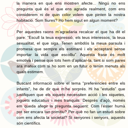
la manera en què ens mostren afecte... Ningú no ens
pregunta què és el que ens agrada realment, com ens
considerem ni de quin color volem que pinten la nostra
habitació. Som lliures? Ho hem sigut en algun moment?
Per aquestes raons m’agradaria recalcar el que ha dit el
pare: “Escull la teua expressió, els teus interessos, la teua
sexualitat, el que siga. Tenen ambdós la meua paraula i
promesa que sempre els estimaré i els acceptaré sense
importar la vida que escolliu”. Aquesta frase és molt
emotiva i pense que tots hem d’aplicar-la, tant si som pares
ara mateix com si ho som en un futur o tenim menuts als
quals estimem.
Buscant informació sobre el tema “preferències entre els
infants”, he de dir que m’he sorprés. Hi ha “estudis” que
justifiquen que els xiquets necessiten acció i les xiquetes,
joguets educatius i més tranquils. Després d’açò, només
em queda afegir la pregunta següent: Com l’ésser humà
pot ser encara tan primitiu? Per què no fan un estudi sobre
com ens afecta la societat? Sí senyores i senyors, aquests
són científics.