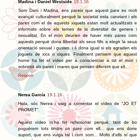
Madina i Daniel Westside
19.1.16
Som Dani i Madina, ens pareix que aquest pare es molt
avançat culturalment perquè la societat esta canviant i els
pares com el de aquests xiquets estan molt actualitzats e
informats sobre els temes de la diversitat de genere i
sexualitat. En el món deurien de haver més pares com
aquests perquè dona llibertat als seus fills a elegir la seua
orientació sexual i gustes, i li dona igual si els agraden els
joguets de xics o xiques. Finalment pensem que aquest
home ha fet el vídeo per a conscienciar a tot el mon i
sobretot als pares i mares que pensen diferent que ell.
Respon
Nerea García
19.1.16
Hola, sóc Nerea i vaig a comentar el vídeo de “JO ET
PROMET”.
Aquest vídeo m'ha fet reflexionar perquè, tant de bo
poguérem tots tindre un pare com ell... que ens done
suport, que ens vulga tal i com som... Molts d'ells sí que