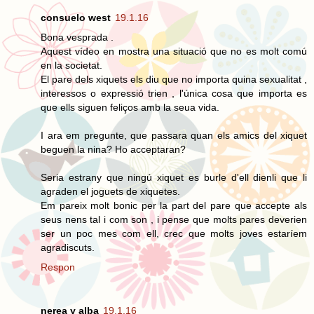
consuelo west
19.1.16
Bona vesprada .
Aquest vídeo en mostra una situació que no es molt comú
en la societat.
El pare dels xiquets els diu que no importa quina sexualitat ,
interessos o expressió trien , l'única cosa que importa es
que ells siguen feliços amb la seua vida.
I ara em pregunte, que passara quan els amics del xiquet
beguen la nina? Ho acceptaran?
Seria estrany que ningú xiquet es burle d'ell dienli que li
agraden el joguets de xiquetes.
Em pareix molt bonic per la part del pare que accepte als
seus nens tal i com son , i pense que molts pares deverien
ser un poc mes com ell, crec que molts joves estaríem
agradiscuts.
Respon
nerea y alba
19.1.16