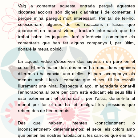
Vaig a comentar aquesta entrada perquè aquestes
xicotetes accions són dignes d’admirar i de comentar, i
perquè m’ha paregut molt interessant. Per tal de fer-ho,
seleccionaré algunes de les reaccions i frases que
apareixen en aquest vídeo, tractaré informació que he
trobat sobre les joguines, faré referència i comentaré els
comentaris que han fet alguns companys i, per últim,
donaré la meua opinió.
En aquest vídeo s’observen dos xiquets i un pare en el
cotxe. El més major dels dos nens ha rebut dues joguines
diferents i ha canviat una d’elles. El pare acompanya als
menuts amb il·lusió i comenta que el seu fill ha escollit
lliurement una nina. Respecte a açò, m’agradaria donar-li
l’enhorabona al pare per com està educant els seus fills i
està exterminant el patriarcat i, per l’altra, donar-li-la al
menut per fer el que ha fet, malgrat les pressions que
rebem des de ben menuts.
Des que naixem, intenten -conscientment o
inconscientment- determinar-nos; el sexe, els colors amb
què pinten les nostres habitacions, les carícies que ens fan,