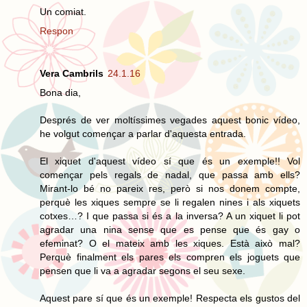
Un comiat.
Respon
Vera Cambrils
24.1.16
Bona dia,
Després de ver moltíssimes vegades aquest bonic vídeo,
he volgut començar a parlar d'aquesta entrada.
El xiquet d'aquest vídeo sí que és un exemple!! Vol
començar pels regals de nadal, que passa amb ells?
Mirant-lo bé no pareix res, però si nos donem compte,
perquè les xiques sempre se li regalen nines i als xiquets
cotxes…? I que passa si és a la inversa? A un xiquet li pot
agradar una nina sense que es pense que és gay o
efeminat? O el mateix amb les xiques. Està això mal?
Perquè finalment els pares els compren els joguets que
pensen que li va a agradar segons el seu sexe.
Aquest pare sí que és un exemple! Respecta els gustos del