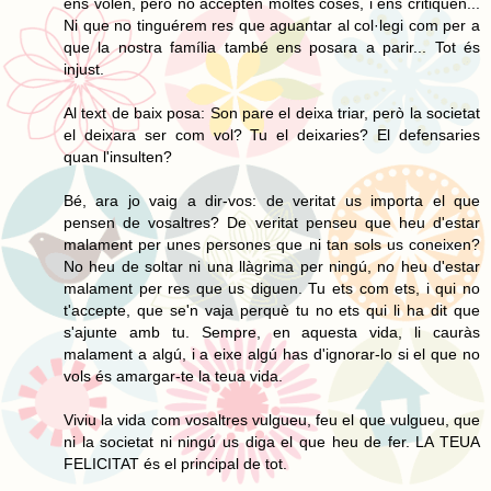
ens volen, però no accepten moltes coses, i ens critiquen...
Ni que no tinguérem res que aguantar al col·legi com per a
que la nostra família també ens posara a parir... Tot és
injust.
Al text de baix posa: Son pare el deixa triar, però la societat
el deixara ser com vol? Tu el deixaries? El defensaries
quan l'insulten?
Bé, ara jo vaig a dir-vos: de veritat us importa el que
pensen de vosaltres? De veritat penseu que heu d'estar
malament per unes persones que ni tan sols us coneixen?
No heu de soltar ni una llàgrima per ningú, no heu d'estar
malament per res que us diguen. Tu ets com ets, i qui no
t'accepte, que se'n vaja perquè tu no ets qui li ha dit que
s'ajunte amb tu. Sempre, en aquesta vida, li cauràs
malament a algú, i a eixe algú has d'ignorar-lo si el que no
vols és amargar-te la teua vida.
Viviu la vida com vosaltres vulgueu, feu el que vulgueu, que
ni la societat ni ningú us diga el que heu de fer. LA TEUA
FELICITAT és el principal de tot.