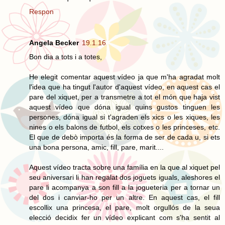
Respon
Angela Becker
19.1.16
Bon dia a tots i a totes,
He elegit comentar aquest vídeo ja que m'ha agradat molt
l'idea que ha tingut l'autor d'aquest vídeo, en aquest cas el
pare del xiquet, per a transmetre a tot el món que haja vist
aquest vídeo que dóna igual quins gustos tinguen les
persones, dóna igual si t'agraden els xics o les xiques, les
nines o els balons de futbol, els cotxes o les princeses, etc.
El que de debò importa és la forma de ser de cada u, si ets
una bona persona, amic, fill, pare, marit....
Aquest vídeo tracta sobre una família en la que al xiquet pel
seu aniversari li han regalat dos joguets iguals, aleshores el
pare li acompanya a son fill a la jogueteria per a tornar un
del dos i canviar-ho per un altre. En aquest cas, el fill
escollix una princesa, el pare, molt orgullós de la seua
elecció decidix fer un vídeo explicant com s'ha sentit al