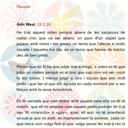
Respon
Adri West
19.1.16
He triat aquest vídeo perquè abans de les vacances de
nadal crec que va ser abans, un pare d'un xiquet que
jugava amb nines i em pareix un tema que l'afecta a molts
xiquets i xiquetes hui dia, es un tema que hauria de tractar
des de ben petits.
Pense que no hi ha que jutjar mai a ningú, a soles es té que
jutjar un mateix perquè es el únic que sap com vol ser i com
fa les coses. I menys jutjar a xics i xiques que son molt
petits i que fan el que els agrada en cada moment per a ser
feliços amb la seua innocència.
En la xarrada que vam tindre amb aquest pare ens va dir el
mateix, que ell no entenia com xiquets petits podrien dir-li al
seu fill «maricón» o «gay», quan ell aun no té orientació
sexual ja que es petit, es impressionant la societat, cada un
que visca com vulga fent el que vulga sense fer mal a res ni