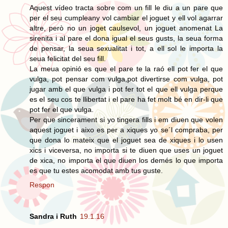
Aquest vídeo tracta sobre com un fill le diu a un pare que
per el seu cumpleany vol cambiar el joguet y ell vol agarrar
altre, però no un joget caulsevol, un joguet anomenat La
sirenita i al pare el dona igual el seus gusts, la seua forma
de pensar, la seua sexualitat i tot, a ell sol le importa la
seua felicitat del seu fill.
La meua opinió es que el pare te la raó ell pot fer el que
vulga, pot pensar com vulga,pot divertirse com vulga, pot
jugar amb el que vulga i pot fer tot el que ell vulga perque
es el seu cos te llibertat i el pare ha fet molt bé en dir-li que
pot fer el que vulga.
Per que sincerament si yo tingera fills i em diuen que volen
aquest joguet i aixo es per a xiques yo se´l compraba, per
que dona lo mateix que el joguet sea de xiques i lo usen
xics i viceversa, no importa si te diuen que uses un joguet
de xica, no importa el que diuen los demés lo que importa
es que tu estes acomodat amb tus guste.
Respon
Sandra i Ruth
19.1.16