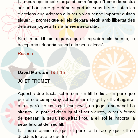
La meua opinió sobre aquest tema és que l'home demostra
ser un bon pare que dóna suport als seus fills en totes les
eleccions que adopten a la seua vida sense importar quines
siguen, i promet que ell els deixara elegir amb llibertat des
dels seus joguets fins a la seua sexualitat.
Si el meu fill em diguera que li agraden els homes, jo
acceptaria i donaria suport a la seua elecció.
Respon
David Marston
19.1.16
JO ET PROMET
Aquest vídeo tracta sobre com un fill le diu a un pare que
per el seu cumpleany vol cambiar el joget y ell vol agarrar
altre, però no un joget caulsevol, un joget anomenat La
sirenita i al pare el dona igual el seus gusts, la seua forma
de pensar, la seua sexualitat i tot, a ell sol le importa la
seua felicitat del seu fill.
La meua opinió es que el pare te la raó y que ell no
decideix lo que te que fer