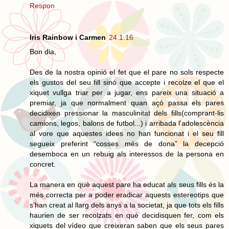
Respon
Iris Rainbow i Carmen
24.1.16
Bon dia,
Des de la nostra opinió el fet que el pare no sols respecte
els gustos del seu fill sinó que accepte i recolze el que el
xiquet vullga triar per a jugar, ens pareix una situació a
premiar, ja que normalment quan açò passa els pares
decidixen pressionar la masculinitat dels fills(comprant-lis
camions, legos, balons de futbol...) i arribada l'adolescència
al vore que aquestes idees no han funcionat i el seu fill
segueix preferint “cosses més de dona” la decepció
desemboca en un rebuig als interessos de la persona en
concret.
La manera en què aquest pare ha educat als seus fills és la
més correcta per a poder eradicar aquests estereotips que
s’han creat al llarg dels anys a la societat, ja que tots els fills
haurien de ser recolzats en què decidisquen fer, com els
xiquets del vídeo que creixeran saben que els seus pares