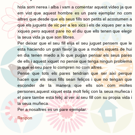
hola som nerea i alba i vam a comentar aquest vídeo ja que
em vist que aquest hombre es un pare ejemplar no com
altres que desde que els seus fills son petits el acostumen a
que els juguets de xic per a les xics i els de xiques per a les
xiques pero aquest pare no el diu que ells tenen que elegir
la seua vida ja que son llibres.
Per deixar que el seu fill elija el seu juguet pensem que le
esta haciendo un gran favor ja que a moltes xiquets de hui
en dia tenen miedo a lo que pugan pensar els seus pares
de ells i aquest xiquet no pense que tenga ningun problema
ja que el seu pare lo compren no com altres.
Pense que tots els pares tendrian que ser aixi perque
hacen que els seus fills sean feliços i que no tengan que
esconder de la manera que ells son com moltes
persones,aquest xiquet esta molt feliç con la seua muñeca i
el pare tambe esta feliç al ver al seu fill con su propia vida i
la seua muñeca.
Per a nosaltres es un pare ejemplar.
Respon