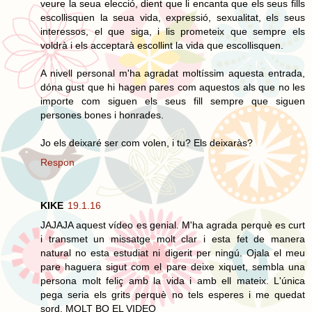
veure la seua elecció, dient que li encanta que els seus fills
escollisquen la seua vida, expressió, sexualitat, els seus
interessos, el que siga, i lis prometeix que sempre els
voldrà i els acceptarà escollint la vida que escollisquen.
A nivell personal m'ha agradat moltíssim aquesta entrada,
dóna gust que hi hagen pares com aquestos als que no les
importe com siguen els seus fill sempre que siguen
persones bones i honrades.
Jo els deixaré ser com volen, i tu? Els deixaràs?
Respon
KIKE
19.1.16
JAJAJA aquest vídeo es genial. M'ha agrada perquè es curt
i transmet un missatge molt clar i esta fet de manera
natural no esta estudiat ni digerit per ningú. Ojala el meu
pare haguera sigut com el pare deixe xiquet, sembla una
persona molt feliç amb la vida i amb ell mateix. L'única
pega seria els grits perquè no tels esperes i me quedat
sord. MOLT BO EL VIDEO