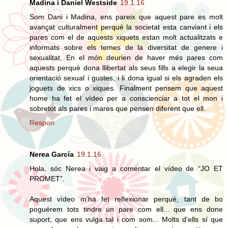
Madina i Daniel Westside
19.1.16
Som Dani i Madina, ens pareix que aquest pare es molt
avançat culturalment perquè la societat esta canviant i els
pares com el de aquests xiquets estan molt actualitzats e
informats sobre els temes de la diversitat de genere i
sexualitat. En el món deurien de haver més pares com
aquests perquè dona llibertat als seus fills a elegir la seua
orientació sexual i gustes, i li dona igual si els agraden els
joguets de xics o xiques. Finalment pensem que aquest
home ha fet el vídeo per a conscienciar a tot el mon i
sobretot als pares i mares que pensen diferent que ell.
Respon
Nerea García
19.1.16
Hola, sóc Nerea i vaig a comentar el vídeo de “JO ET
PROMET”.
Aquest vídeo m'ha fet reflexionar perquè, tant de bo
poguérem tots tindre un pare com ell... que ens done
suport, que ens vulga tal i com som... Molts d'ells sí que