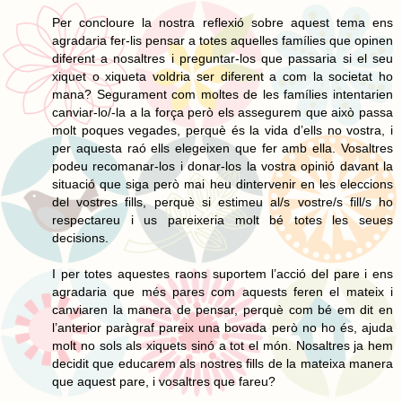
Per concloure la nostra reflexió sobre aquest tema ens
agradaria fer-lis pensar a totes aquelles famílies que opinen
diferent a nosaltres i preguntar-los que passaria si el seu
xiquet o xiqueta voldria ser diferent a com la societat ho
mana? Segurament com moltes de les famílies intentarien
canviar-lo/-la a la força però els assegurem que això passa
molt poques vegades, perquè és la vida d’ells no vostra, i
per aquesta raó ells elegeixen que fer amb ella. Vosaltres
podeu recomanar-los i donar-los la vostra opinió davant la
situació que siga però mai heu dintervenir en les eleccions
del vostres fills, perquè si estimeu al/s vostre/s fill/s ho
respectareu i us pareixeria molt bé totes les seues
decisions.
I per totes aquestes raons suportem l’acció del pare i ens
agradaria que més pares com aquests feren el mateix i
canviaren la manera de pensar, perquè com bé em dit en
l’anterior paràgraf pareix una bovada però no ho és, ajuda
molt no sols als xiquets sinó a tot el món. Nosaltres ja hem
decidit que educarem als nostres fills de la mateixa manera
que aquest pare, i vosaltres que fareu?