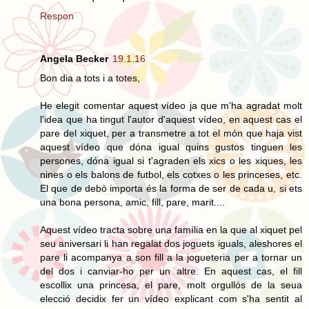
Respon
Angela Becker
19.1.16
Bon dia a tots i a totes,
He elegit comentar aquest vídeo ja que m'ha agradat molt
l'idea que ha tingut l'autor d'aquest vídeo, en aquest cas el
pare del xiquet, per a transmetre a tot el món que haja vist
aquest vídeo que dóna igual quins gustos tinguen les
persones, dóna igual si t'agraden els xics o les xiques, les
nines o els balons de futbol, els cotxes o les princeses, etc.
El que de debò importa és la forma de ser de cada u, si ets
una bona persona, amic, fill, pare, marit....
Aquest vídeo tracta sobre una família en la que al xiquet pel
seu aniversari li han regalat dos joguets iguals, aleshores el
pare li acompanya a son fill a la jogueteria per a tornar un
del dos i canviar-ho per un altre. En aquest cas, el fill
escollix una princesa, el pare, molt orgullós de la seua
elecció decidix fer un vídeo explicant com s'ha sentit al