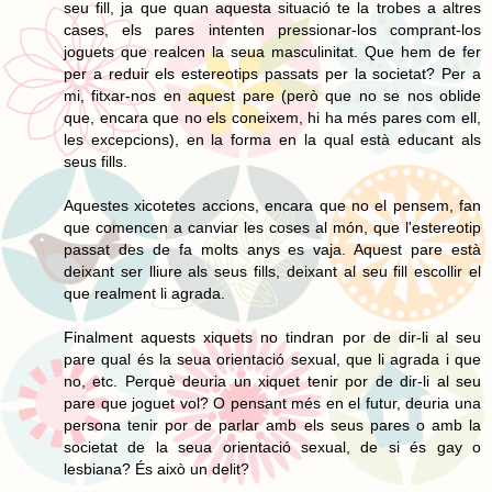
seu fill, ja que quan aquesta situació te la trobes a altres
cases, els pares intenten pressionar-los comprant-los
joguets que realcen la seua masculinitat. Que hem de fer
per a reduir els estereotips passats per la societat? Per a
mi, fitxar-nos en aquest pare (però que no se nos oblide
que, encara que no els coneixem, hi ha més pares com ell,
les excepcions), en la forma en la qual està educant als
seus fills.
Aquestes xicotetes accions, encara que no el pensem, fan
que comencen a canviar les coses al món, que l'estereotip
passat des de fa molts anys es vaja. Aquest pare està
deixant ser lliure als seus fills, deixant al seu fill escollir el
que realment li agrada.
Finalment aquests xiquets no tindran por de dir-li al seu
pare qual és la seua orientació sexual, que li agrada i que
no, etc. Perquè deuria un xiquet tenir por de dir-li al seu
pare que joguet vol? O pensant més en el futur, deuria una
persona tenir por de parlar amb els seus pares o amb la
societat de la seua orientació sexual, de si és gay o
lesbiana? És això un delit?