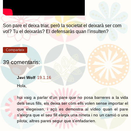
Son pare el deixa triar, però la societat el deixarà ser com
vol? Tu el deixaràs? El defensaràs quan l'insulten?
Comparteix
39 comentaris:
Javi Wolf
19.1.16
Hola,
hui vaig a parlar d'un pare que no posa barreres a la vida
dels seus fills, els deixa ser com ells volen sense importar el
que elegeixen, i açò es demostra al vídeo quan el pare
s'alegra que el seu fill elegix una nineta i no un camió o una
pilota; altres pares segur que s'enfadarien.