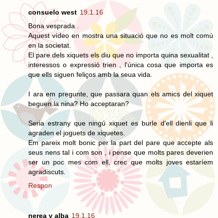
consuelo west
19.1.16
Bona vesprada .
Aquest vídeo en mostra una situació que no es molt comú
en la societat.
El pare dels xiquets els diu que no importa quina sexualitat ,
interessos o expressió trien , l'única cosa que importa es
que ells siguen feliços amb la seua vida.
I ara em pregunte, que passara quan els amics del xiquet
beguen la nina? Ho acceptaran?
Seria estrany que ningú xiquet es burle d'ell dienli que li
agraden el joguets de xiquetes.
Em pareix molt bonic per la part del pare que accepte als
seus nens tal i com son , i pense que molts pares deverien
ser un poc mes com ell, crec que molts joves estaríem
agradiscuts.
Respon
nerea y alba
19.1.16