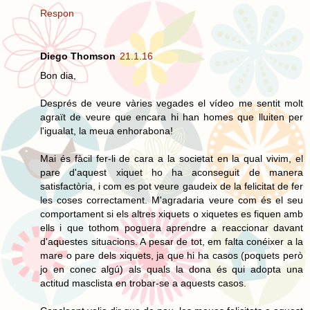
Respon
Diego Thomson
21.1.16
Bon dia,
Després de veure vàries vegades el vídeo me sentit molt
agraït de veure que encara hi han homes que lluiten per
l'igualat, la meua enhorabona!
Mai és fàcil fer-li de cara a la societat en la qual vivim, el
pare d'aquest xiquet ho ha aconseguit de manera
satisfactòria, i com es pot veure gaudeix de la felicitat de fer
les coses correctament. M'agradaria veure com és el seu
comportament si els altres xiquets o xiquetes es fiquen amb
ells i que tothom poguera aprendre a reaccionar davant
d'aquestes situacions. A pesar de tot, em falta conéixer a la
mare o pare dels xiquets, ja que hi ha casos (poquets però
jo en conec algú) als quals la dona és qui adopta una
actitud masclista en trobar-se a aquests casos.