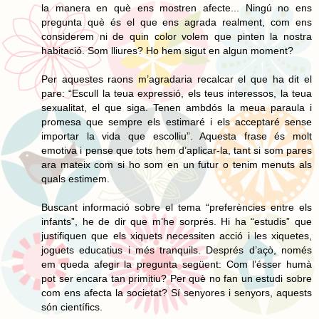
la manera en què ens mostren afecte... Ningú no ens
pregunta què és el que ens agrada realment, com ens
considerem ni de quin color volem que pinten la nostra
habitació. Som lliures? Ho hem sigut en algun moment?
Per aquestes raons m’agradaria recalcar el que ha dit el
pare: “Escull la teua expressió, els teus interessos, la teua
sexualitat, el que siga. Tenen ambdós la meua paraula i
promesa que sempre els estimaré i els acceptaré sense
importar la vida que escolliu”. Aquesta frase és molt
emotiva i pense que tots hem d’aplicar-la, tant si som pares
ara mateix com si ho som en un futur o tenim menuts als
quals estimem.
Buscant informació sobre el tema “preferències entre els
infants”, he de dir que m’he sorprés. Hi ha “estudis” que
justifiquen que els xiquets necessiten acció i les xiquetes,
joguets educatius i més tranquils. Després d’açò, només
em queda afegir la pregunta següent: Com l’ésser humà
pot ser encara tan primitiu? Per què no fan un estudi sobre
com ens afecta la societat? Sí senyores i senyors, aquests
són científics.