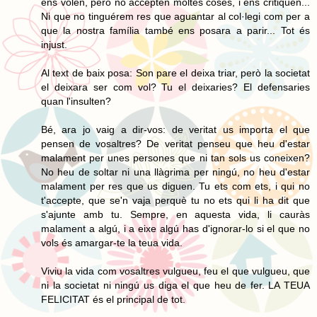
ens volen, però no accepten moltes coses, i ens critiquen...
Ni que no tinguérem res que aguantar al col·legi com per a
que la nostra família també ens posara a parir... Tot és
injust.
Al text de baix posa: Son pare el deixa triar, però la societat
el deixara ser com vol? Tu el deixaries? El defensaries
quan l'insulten?
Bé, ara jo vaig a dir-vos: de veritat us importa el que
pensen de vosaltres? De veritat penseu que heu d'estar
malament per unes persones que ni tan sols us coneixen?
No heu de soltar ni una llàgrima per ningú, no heu d'estar
malament per res que us diguen. Tu ets com ets, i qui no
t'accepte, que se'n vaja perquè tu no ets qui li ha dit que
s'ajunte amb tu. Sempre, en aquesta vida, li cauràs
malament a algú, i a eixe algú has d'ignorar-lo si el que no
vols és amargar-te la teua vida.
Viviu la vida com vosaltres vulgueu, feu el que vulgueu, que
ni la societat ni ningú us diga el que heu de fer. LA TEUA
FELICITAT és el principal de tot.