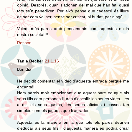
opinió. Després, quan s'adonen del mal que han fet, quasi
tots se'n penedixen. Per això pense que cadascú és lliure
de ser com vol ser, sense ser criticat, ni burlat, per ningú.
Volem més pares amb pensaments com aquestos en la
nostra societat!!!
Respon
Tania Becker
21.1.16
Bon dia
He decidit comentar el vídeo d'aquesta entrada perquè me
encanta!!!
Hem pareix molt emocionant que aquest pare eduque als
seus fills com persones lliures d'escollir les seues vides... es
a dir, els seus gustos, les seues aficions i cosses tan
simples com els joguets que li agraden.
Aquesta es la manera en la que tots els pares deurien
d'educar als seus fills i d'aquesta manera es podria crear