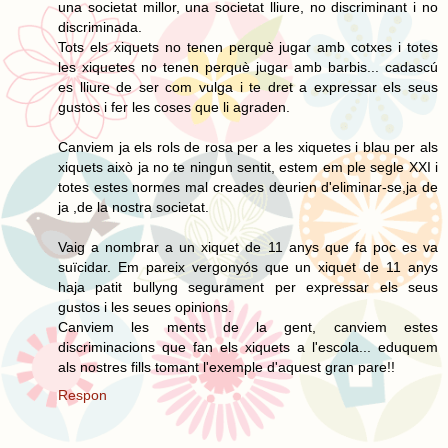
una societat millor, una societat lliure, no discriminant i no
discriminada.
Tots els xiquets no tenen perquè jugar amb cotxes i totes
les xiquetes no tenen perquè jugar amb barbis... cadascú
es lliure de ser com vulga i te dret a expressar els seus
gustos i fer les coses que li agraden.
Canviem ja els rols de rosa per a les xiquetes i blau per als
xiquets això ja no te ningun sentit, estem em ple segle XXI i
totes estes normes mal creades deurien d'eliminar-se,ja de
ja ,de la nostra societat.
Vaig a nombrar a un xiquet de 11 anys que fa poc es va
suïcidar. Em pareix vergonyós que un xiquet de 11 anys
haja patit bullyng segurament per expressar els seus
gustos i les seues opinions.
Canviem les ments de la gent, canviem estes
discriminacions que fan els xiquets a l'escola... eduquem
als nostres fills tomant l'exemple d'aquest gran pare!!
Respon