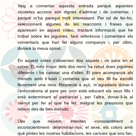
Vaig a comentar aquesta entrada perquè aquestes
xicotetes accions són dignes d’admirar i de comentar, i
perquè m’ha paregut molt interessant. Per tal de fer-ho,
seleccionaré algunes de les reaccions i frases que
apareixen en aquest vídeo, tractaré informació que he
trobat sobre les joguines, faré referència i comentaré els
comentaris que han fet alguns companys i, per últim,
donaré la meua opinió.
En aquest vídeo s’observen dos xiquets i un pare en el
cotxe. El més major dels dos nens ha rebut dues joguines
diferents i ha canviat una d’elles. El pare acompanya als
menuts amb il·lusió i comenta que el seu fill ha escollit
lliurement una nina. Respecte a açò, m’agradaria donar-li
l’enhorabona al pare per com està educant els seus fills i
està exterminant el patriarcat i, per l’altra, donar-li-la al
menut per fer el que ha fet, malgrat les pressions que
rebem des de ben menuts.
Des que naixem, intenten -conscientment o
inconscientment- determinar-nos; el sexe, els colors amb
què pinten les nostres habitacions, les carícies que ens fan,