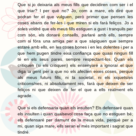
Que si jo deixaria als meus fills que decidiren com ser i el
que triar? I per què no? Jo, com a mare, els diré que
podran fer el que vulguen, però primer que pensen les
coses abans de fer-les i que miren si els farà feliços. Jo a
soles voldré que els meus fills estiguen a gust i tranquils per
com són, els donaré consells, parlaré amb ells, sempre
com si fóra una amiga per a que sàpiguen que sempre
estaré amb ells, en les coses bones i en les dolentes i per a
que hem pugen tindre eixa confiança que quasi ningun fill
té en els seus pares, sempre respectant-los. Quan els
critiquen (si els critiquen) els ensenyaré a ignorar el que
diga la gent per a que no els afecten eixes coses, perquè
als meus futurs fills, ni la societat, ni els xiquets/es
criticons/nes, ni absolutament res, farà que deixen de ser
feliços ni que deixen de fer el que a ells realment els
agrade.
Que si els defensaria quan els insulten? Els defensaré quan
els insulten i quan qualsevol cosa faça que no estiguen bé;
els defensaré per damunt de la meua vida, perquè per a
mi, quan siga mare, ells seran el més important i sagrat que
tindré.