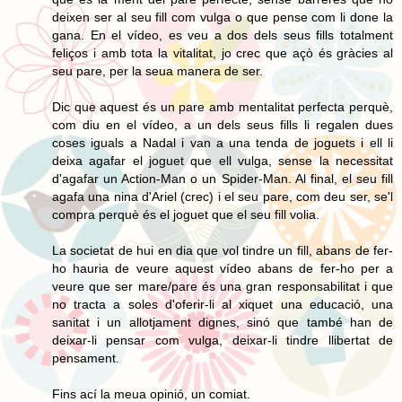
deixen ser al seu fill com vulga o que pense com li done la
gana. En el vídeo, es veu a dos dels seus fills totalment
feliços i amb tota la vitalitat, jo crec que açò és gràcies al
seu pare, per la seua manera de ser.
Dic que aquest és un pare amb mentalitat perfecta perquè,
com diu en el vídeo, a un dels seus fills li regalen dues
coses iguals a Nadal i van a una tenda de joguets i ell li
deixa agafar el joguet que ell vulga, sense la necessitat
d'agafar un Action-Man o un Spider-Man. Al final, el seu fill
agafa una nina d'Ariel (crec) i el seu pare, com deu ser, se'l
compra perquè és el joguet que el seu fill volia.
La societat de hui en dia que vol tindre un fill, abans de fer-
ho hauria de veure aquest vídeo abans de fer-ho per a
veure que ser mare/pare és una gran responsabilitat i que
no tracta a soles d'oferir-li al xiquet una educació, una
sanitat i un allotjament dignes, sinó que també han de
deixar-li pensar com vulga, deixar-li tindre llibertat de
pensament.
Fins ací la meua opinió, un comiat.