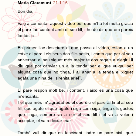
Maria Claramunt
21.1.16
Bon dia,
Vaig a comentar aquest vídeo per que m'ha fet molta gracia
el pare tan content amb el seu fill, i he de dir que em pareix
fantàstic.
En primer lloc descriure el que passa al vídeo, estan a un
cotxe el pare i els seus dos fills petits, i conta que per al seu
aniversari el seu xiquet més major te dos regals a elegir i li
diu que pot canviar un a la tenda per el que vulga, per
alguna cosa que no tinga, i al anar a la tenda el xiquet
agafa una nina de ''sirenita ariel''.
El pare respon molt be, i content, i aixo es una cosa que
m'encanta.
I el que més m' agradat es el que diu el pare al final al seu
fill, que agafe el que agafe i siga com siga, tinga els gustos
que tinga, sempre va a ser el seu fill i el va a voler i
acceptar, el va a deixar triar.
També vull dir que es fascinant tindre un pare així, que