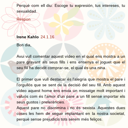
Perquè com ell diu: Escoge tu expresión, tus intereses, tu
sexualidad.
Respon
Irene Kahlo
24.1.16
Bon dia,
Avui vull comentar aquest vídeo en el qual ens mostra a un
pare gravant als seus fills i ens ensenya el joguet que el
seu fill ha decidit comprar-se, el qual és una nina.
El primer que vull destacar és l'alegria que mostra el pare i
l'orgullós que se sent de la decisió del seu fill. Amb aquest
vídeo aquest home ens envia un missatge molt important i
valuós com és l'amor d'un pare a un fill sense importar els
seus gustos i preferències.
Aquest pare no discrimina i no és sexista. Aquestes dues
coses les hem de seguir implantant en la nostra societat,
perquè sense prejudicis tots serem més feliços.