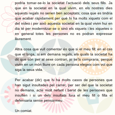
podria tomar-se-lo la societat l'actuació dels seus fills. Ja
que en la societat en la qual vivim, en els nostres dies
aquests regals no serien ben acceptats; cosa que es tindria
que acabar ràpidament per què hi ha molts xiquets com el
del vídeo i per això aquesta societat en la qual vivim hui en
dia té per modernitzar-se o sinó els xiquets i les xiquetes o
en general totes les persones no es podran expressar
lliurement.
Altra cosa que vull comentar és que si el meu fill; en el cas
que el tinga, si em demana regals, els quals la societat ha
dit que són per al sexe contrari, jo se'ls compraria, perquè
vivim en un món lliure on cada persona elegeix com vol que
siga la seua vida.
Per acabar (dir) que hi ha molts casos de persones que
han sigut insultades pel carrer, per ser del que la societat
no demana, acte molt nefast i barat de les persones que
insulten i si un dels insultats fora el meu fill o filla el
defensaria sense pensarmeu.
Un comiat.