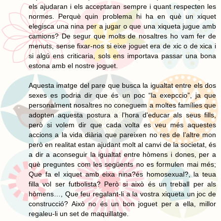
els ajudaran i els acceptaran sempre i quant respecten les
normes. Perquè quin problema hi ha en què un xiquet
elegisca una nina per a jugar o que una xiqueta jugue amb
camions? De segur que molts de nosaltres ho vam fer de
menuts, sense fixar-nos si eixe joguet era de xic o de xica i
si algú ens criticaria, sols ens importava passar una bona
estona amb el nostre joguet.
Aquesta imatge del pare que busca la igualtat entre els dos
sexes es podria dir que és un poc “la exepccio”, ja que
personalment nosaltres no coneguem a moltes famílies que
adopten aquesta postura a l'hora d'educar als seus fills,
però si volem dir que cada volta es veu més aquestes
accions a la vida diària que pareixen no res de l’altre mon
però en realitat estan ajudant molt al canvi de la societat, és
a dir a aconseguir la igualtat entre hòmens i dones, per a
què preguntes com les següents no es formulen mai més;
Que fa el xiquet amb eixa nina?és homosexual?, la teua
filla vol ser futbolista? Però si això és un treball per als
hòmens…, Que feu regalant-li a la vostra xiqueta un joc de
construcció? Això no és un bon joguet per a ella, millor
regaleu-li un set de maquillatge.