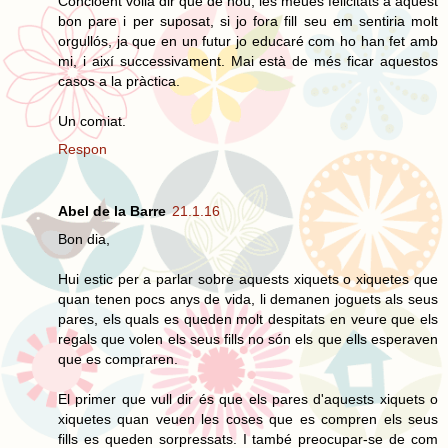
Concloent volia dir que de nou, les meues felicitats a aquest
bon pare i per suposat, si jo fora fill seu em sentiria molt
orgullós, ja que en un futur jo educaré com ho han fet amb
mi, i així successivament. Mai està de més ficar aquestos
casos a la pràctica.
Un comiat.
Respon
Abel de la Barre
21.1.16
Bon dia,
Hui estic per a parlar sobre aquests xiquets o xiquetes que
quan tenen pocs anys de vida, li demanen joguets als seus
pares, els quals es queden molt despitats en veure que els
regals que volen els seus fills no són els que ells esperaven
que es compraren.
El primer que vull dir és que els pares d'aquests xiquets o
xiquetes quan veuen les coses que es compren els seus
fills es queden sorpressats. I també preocupar-se de com