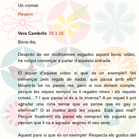
Un comiat.
Respon
Vera Cambrils
24.1.16
Bona dia,
Després de ver moltíssimes vegades aquest bonic vídeo,
he volgut començar a parlar d'aquesta entrada.
El xiquet d'aquest vídeo sí que és un exemple!! Vol
començar pels regals de nadal, que passa amb ells?
Mirant-lo bé no pareix res, però si nos donem compte,
perquè les xiques sempre se li regalen nines i als xiquets
cotxes…? I que passa si és a la inversa? A un xiquet li pot
agradar una nina sense que es pense que és gay o
efeminat? O el mateix amb les xiques. Està això mal?
Perquè finalment els pares els compren els joguets que
pensen que li va a agradar segons el seu sexe.
Aquest pare sí que és un exemple! Respecta els gustos del