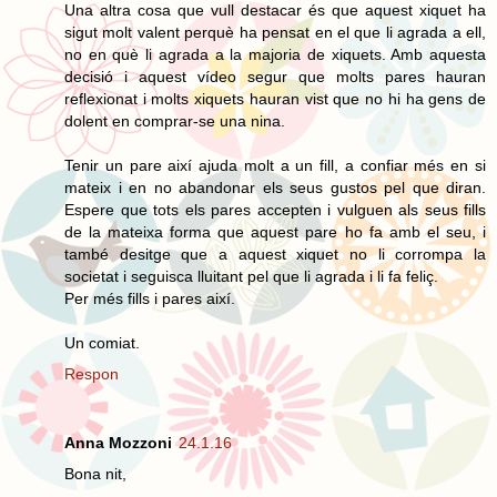
Una altra cosa que vull destacar és que aquest xiquet ha
sigut molt valent perquè ha pensat en el que li agrada a ell,
no en què li agrada a la majoria de xiquets. Amb aquesta
decisió i aquest vídeo segur que molts pares hauran
reflexionat i molts xiquets hauran vist que no hi ha gens de
dolent en comprar-se una nina.
Tenir un pare així ajuda molt a un fill, a confiar més en si
mateix i en no abandonar els seus gustos pel que diran.
Espere que tots els pares accepten i vulguen als seus fills
de la mateixa forma que aquest pare ho fa amb el seu, i
també desitge que a aquest xiquet no li corrompa la
societat i seguisca lluitant pel que li agrada i li fa feliç.
Per més fills i pares així.
Un comiat.
Respon
Anna Mozzoni
24.1.16
Bona nit,