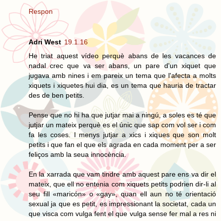
Respon
Adri West
19.1.16
He triat aquest vídeo perquè abans de les vacances de
nadal crec que va ser abans, un pare d'un xiquet que
jugava amb nines i em pareix un tema que l'afecta a molts
xiquets i xiquetes hui dia, es un tema que hauria de tractar
des de ben petits.
Pense que no hi ha que jutjar mai a ningú, a soles es té que
jutjar un mateix perquè es el únic que sap com vol ser i com
fa les coses. I menys jutjar a xics i xiques que son molt
petits i que fan el que els agrada en cada moment per a ser
feliços amb la seua innocència.
En la xarrada que vam tindre amb aquest pare ens va dir el
mateix, que ell no entenia com xiquets petits podrien dir-li al
seu fill «maricón» o «gay», quan ell aun no té orientació
sexual ja que es petit, es impressionant la societat, cada un
que visca com vulga fent el que vulga sense fer mal a res ni