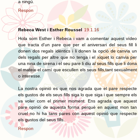
a ningú.
Respon
Rebeca West i Esther Roussel
19.1.16
Hola som Esther i Rebeca i vam a comentar aquest vídeo
que tracta d'un pare que per el aniversari del seus fill li
donen dos regals idèntics i li donen la opció de canvia un
dels regals per altre que no tenga i el xiquet lo canvia per
una nina de sirena i el seu pare li diu al seus fills que li dona
el mateix el camí que escullen els seus fills,tant sexualment
o interesse.
La nostra opinió es que nos agrada que el pare respecte
els gustos de els seus fills siga lo que siga i que sempre els
va voler com el primer moment. Ens agrada que aquest
pare opinió de aquesta forma perquè en aquest mon tan
cruel no hi ha tans pares con aquest opinió que respecte
els gustos del seus fills.
Respon