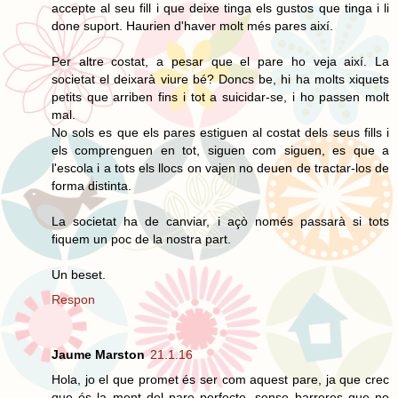
accepte al seu fill i que deixe tinga els gustos que tinga i li
done suport. Haurien d'haver molt més pares així.
Per altre costat, a pesar que el pare ho veja així. La
societat el deixarà viure bé? Doncs be, hi ha molts xiquets
petits que arriben fins i tot a suicidar-se, i ho passen molt
mal.
No sols es que els pares estiguen al costat dels seus fills i
els comprenguen en tot, siguen com siguen, es que a
l'escola i a tots els llocs on vajen no deuen de tractar-los de
forma distinta.
La societat ha de canviar, i açò només passarà si tots
fiquem un poc de la nostra part.
Un beset.
Respon
Jaume Marston
21.1.16
Hola, jo el que promet és ser com aquest pare, ja que crec
que és la ment del pare perfecte, sense barreres que no