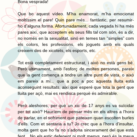
Bona vesprada!
Que bo aquest vídeo. M'ha enamorat, m'ha emocionat
moltíssim el pare! Quin pare més... fantàstic, per resumir-
ho d'alguna forma. Afortunadament, cada vegada hi ha més
pares així, que acceptem els seus fills tal com són, és a dir,
no només en la sexualitat, sinó en temes tan “simples” com
els colors, les professions, els joguets amb els quals
creixem des de xicotets, els esports, etc.
Tot està completament estructurat, i això no està gens bé.
Però ultimament, amb l'esforç de moltes persones, pareix
que la gent comença a tindre un altre punt de vista, o això
em pareix a mi... que a poc a poc aquesta lluita està
aconseguint resultats, així que esperé que tota la gent que
lluita per açò, mai es rendisca perquè és admirable.
Però aleshores, per què un xic de 17 anys es va suïcidar
per tot això? Hauríem de pensar més en els altres a l'hora
de parlar, en el sofriment que pateixen quan escolten burles
d'ells. Com et sentaria a tu? Jo crec que a l'hora d'insultar,
molta gent que ho fa no s'adona sincerament del que està
fent... No els estic defenent ni molt menys, però és la meua