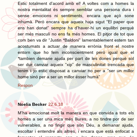
Estic totalment d'acord amb el! A voltes com a homes la
nostra mentalitat és sempre semblar una persona dura i
sense emocions ni sentiments, encara que açò sone
inhumà. Però encara que aqueix haja sigut “El paper que
ens han donat” sempre ha d'haver-hi un equilibri perquè
ser més masculí no ens fa més homes. El pitjor de tot que
com ben va dir “Justin *Baldoni” lamentablement estem tan
acostumats a actuar de manera errònia front el nostre
entorn que ho fem inconscientment però igual que el
*tambien demane ajuda per part de les dones perquè sol
ser dur canviar aqueix “xip” de masculinitat trencada que
tenim i jo estic disposat a canviar no per a “ser un millor
home sinó per a ser un millor ésser humà”
Respon
Noelia Becker
22.6.18
M'ha emocionat molt la manera en que convida a tots els
homes a ser una mica més lliures, a no tindre por de ser
vulnerables, a no fingir que són Déu, a demanar ajuda,
escoltar i entendre als altres, i encara que està enfocat a