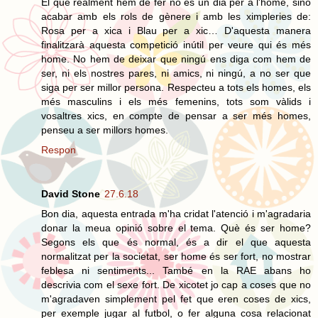
El que realment hem de fer no és un dia per a l'home, sinó
acabar amb els rols de gènere i amb les ximpleries de:
Rosa per a xica i Blau per a xic… D'aquesta manera
finalitzarà aquesta competició inútil per veure qui és més
home. No hem de deixar que ningú ens diga com hem de
ser, ni els nostres pares, ni amics, ni ningú, a no ser que
siga per ser millor persona. Respecteu a tots els homes, els
més masculins i els més femenins, tots som vàlids i
vosaltres xics, en compte de pensar a ser més homes,
penseu a ser millors homes.
Respon
David Stone
27.6.18
Bon dia, aquesta entrada m'ha cridat l'atenció i m'agradaria
donar la meua opinió sobre el tema. Què és ser home?
Segons els que és normal, és a dir el que aquesta
normalitzat per la societat, ser home és ser fort, no mostrar
feblesa ni sentiments... També en la RAE abans ho
descrivia com el sexe fort. De xicotet jo cap a coses que no
m'agradaven simplement pel fet que eren coses de xics,
per exemple jugar al futbol, o fer alguna cosa relacionat