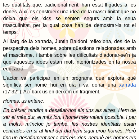
les qualitats que, tradicionalment, han estat lligades a les
dones. Així, es construeix una idea de la masculinitat que no
deixa que els xics se senten segurs amb la seua
masculinitat, per la qual cosa han de demostrar-la tot el
temps.
Al llarg de la xarrada, Juntin Baldoni reflexiona, des de la
perspectiva dels homes, sobre qüestions relacionades amb
el masclisme, i també sobre les dificultats d’adonar-se’n ja
que aquestes idees estan molt interioritzades en la nostra
educació.
L’actor va participar en un programa que explora què
significa ser home hui en dia i va donar una
xarrada
(17’32’’). Ací baix us en deixem un fragment.
Homes, us entenc.
En créixer, tendim a desafiar-nos els uns als altres. Hem de
ser el més dur, el més fort, l’home més valent possible. I per
a molts, m'incloc jo també, les nostres identitats estan
centrades en si al final del dia hem sigut prou homes. Però
tinc un desafiament per a tots els xics, perquè als homes els