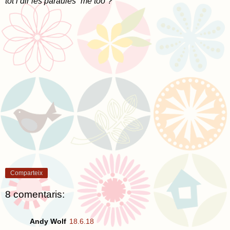
tot i dir les paraules “me too”?
Comparteix
8 comentaris:
Andy Wolf
18.6.18