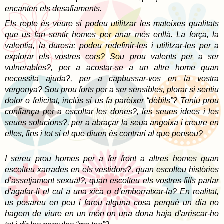
encanten els desafiaments.
Els repte és veure si podeu utilitzar les mateixes qualitats
que us fan sentir homes per anar més enllà. La força, la
valentia, la duresa: podeu redefinir-les i utilitzar-les per a
explorar els vostres cors? Sou prou valents per a ser
vulnerables?, per a acostar-se a un altre home quan
necessita ajuda?, per a capbussar-vos en la vostra
vergonya? Sou prou forts per a ser sensibles, plorar si sentiu
dolor o felicitat, inclús si us fa parèixer “dèbils”? Teniu prou
confiança per a escoltar les dones?, les seues idees i les
seues solucions?, per a abraçar la seua angoixa i creure en
elles, fins i tot si el que diuen és contrari al que penseu?
I sereu prou homes per a fer front a altres homes quan
escolteu xarrades en els vestidors?, quan escolteu històries
d’assetjament sexual?, quan escolteu els vostres fills parlar
d'agafar-li el cul a una xica o d’emborratxar-la? En realitat,
us posareu en peu i fareu alguna cosa perquè un dia no
hagem de viure en un món on una dona haja d'arriscar-ho