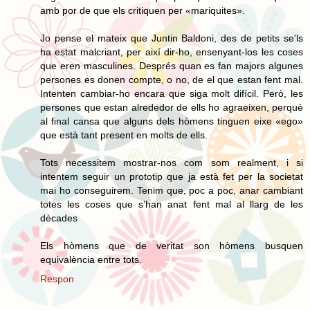
amb por de que els critiquen per «mariquites».
Jo pense el mateix que Juntin Baldoni, des de petits se'ls
ha estat malcriant, per així dir-ho, ensenyant-los les coses
que eren masculines. Després quan es fan majors algunes
persones es donen compte, o no, de el que estan fent mal.
Intenten cambiar-ho encara que siga molt difícil. Però, les
persones que estan alrededor de ells ho agraeixen, perquè
al final cansa que alguns dels hòmens tinguen eixe «ego»
que està tant present en molts de ells.
Tots necessitem mostrar-nos com som realment, i si
intentem seguir un prototip que ja està fet per la societat
mai ho conseguirem. Tenim que, poc a poc, anar cambiant
totes les coses que s’han anat fent mal al llarg de les
dècades
Els hòmens que de veritat son hòmens busquen
equivalència entre tots.
Respon