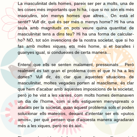
La masculinitat dels homes, pareix ser per a molts, una de
les coses més importants que hi ha, i que si no són els més
masculins, són menys homes que altres… On està el
sentit? Vull dir, què és ser més o menys home? Hi ha una
taula amb magnituds on pots veure quina quantitat de
masculinitat tens a dins teu? Hi ha una forma de calcular-
ho? NO, tot són invencions de la nostra societat, que si ho
fas amb moltes xiques, ets més home, si et baralles i
guanyes igual, si condueixes de certa manera…
Entenc que ells se senten malament, pressionats… Però
realment és tan gran el problema com el que hi ha a les
dones? Vull dir, és clar que aquestes situacions de
masculinitat, moltes vegades porten al masclisme, és clar
que hem d'acabar amb aquestes imposicions de la societat,
però jo he vist a les xarxes, com molts homes demanaven
un dia de l'home, com si ells estigueren menyspreats o
atacats per la societat, quan aquest problema sols el poden
solucionar ells mateixos, deixant d'intentar ser els «putos
amos», per què pensen que d'aquesta manera agradaran
més a les xiques, però no és així.