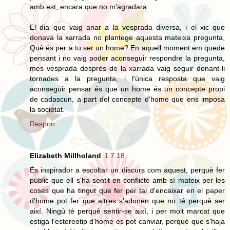
amb est, encara que no m'agradara.
El dia que vaig anar a la vesprada diversa, i el xic que
donava la xarrada no plantege aquesta mateixa pregunta,
Què és per a tu ser un home? En aquell moment em quede
pensant i no vaig poder aconseguir respondre la pregunta,
mes vesprada després de la xarrada vaig seguir donant-li
tornades a la pregunta, i l'única resposta que vaig
aconseguir pensar és que un home és un concepte propi
de cadascun, a part del concepte d'home que ens imposa
la societat.
Respon
Elizabeth Millholand
1.7.18
És inspirador a escoltar un discurs com aquest, perquè fer
públic que ell s'ha sentit en conflicte amb sí mateix per les
coses que ha tingut que fer per tal d'encaixar en el paper
d'home pot fer que altres s'adonen que no té perquè ser
així. Ningú té perquè sentir-se així, i per molt marcat que
estiga l'estereotip d'home es pot canviar, perquè que s'haja