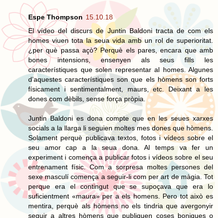
Espe Thompson
15.10.18
El vídeo del discurs de Juntin Baldoni tracta de com els
homes viuen tota la seua vida amb un rol de superioritat.
¿per què passa açò? Perquè els pares, encara que amb
bones intensions, ensenyen als seus fills les
característiques que solen representar al homes. Algunes
d’aquestes característiques son que els hòmens son forts
físicament i sentimentalment, maurs, etc. Deixant a les
dones com dèbils, sense força pròpia.
Juntin Baldoni es dona compte que en les seues xarxes
socials a la llarga li seguien moltes mes dones que hòmens.
Solament perquè publicava textos, fotos i vídeos sobre el
seu amor cap a la seua dona. Al temps va fer un
experiment i comença a publicar fotos i vídeos sobre el seu
entrenament físic. Com a sorpresa moltes persones del
sexe masculí comença a seguir-li com per art de màgia. Tot
perque era el contingut que se supoçava que era lo
suficientment «maura» per a els homens. Pero tot això es
mentira, perquè als hòmens no els tindria que avergonyir
seguir a altres hòmens que publiquen coses boniques o