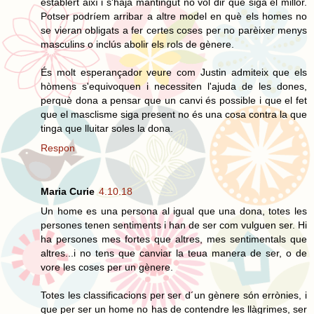
establert així i s'haja mantingut no vol dir que siga el millor.
Potser podríem arribar a altre model en què els homes no
se vieran obligats a fer certes coses per no parèixer menys
masculins o inclús abolir els rols de gènere.
És molt esperançador veure com Justin admiteix que els
hòmens s'equivoquen i necessiten l'ajuda de les dones,
perquè dona a pensar que un canvi és possible i que el fet
que el masclisme siga present no és una cosa contra la que
tinga que lluitar soles la dona.
Respon
Maria Curie
4.10.18
Un home es una persona al igual que una dona, totes les
persones tenen sentiments i han de ser com vulguen ser. Hi
ha persones mes fortes que altres, mes sentimentals que
altres...i no tens que canviar la teua manera de ser, o de
vore les coses per un gènere.
Totes les classificacions per ser d´un gènere són errònies, i
que per ser un home no has de contendre les llàgrimes, ser