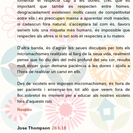
fomentar el respecte cap a les dones, crec que és
important que també es respecten entre homes,
desgraciadament existeixen molts casos de competitivitat
entre ells i es preocupen massa a aparentar molt mascles,
si cadascun fóra natural, s'acceptara tal com és, llavors
seríem tots una miqueta més humans, és impossible que
respectes als altres si ni tan sols et respectes a tu mateix.
D'altra banda, és d'agrair les seues disculpes per tots els
micromachismes realitzats al llarg de la seua vida, realment
pense que ho diu des del més profund del seu cor, resulta
molt sincer quan demana paciència a les dones i ajuda a
l'hora de realitzar un canvi en ells.
Des de xicotets ens imposen micromachismes, és hora de
ser pacients i ensenyar-los tot allò que veiem fora de
lloc,sobretot és moment per a educar als nostres xicotets
fora d'aquests rols.
Respon
Jose Thompson
26.6.18