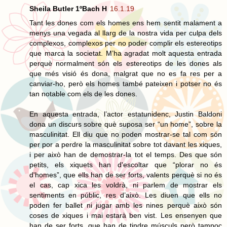
Sheila Butler 1ºBach H
16.1.19
Tant les dones com els homes ens hem sentit malament a
menys una vegada al llarg de la nostra vida per culpa dels
complexos, complexos per no poder complir els estereotips
que marca la societat. M’ha agradat molt aquesta entrada
perquè normalment són els estereotips de les dones als
que més visió és dona, malgrat que no es fa res per a
canviar-ho, però els homes també pateixen i potser no és
tan notable com els de les dones.
En aquesta entrada, l’actor estatunidenc, Justin Baldoni
dona un discurs sobre què suposa ser “un home”, sobre la
masculinitat. Ell diu que no poden mostrar-se tal com són
per por a perdre la masculinitat sobre tot davant les xiques,
i per això han de demostrar-la tot el temps. Des que són
petits, els xiquets han d'escoltar que “plorar no és
d'homes”, que ells han de ser forts, valents perquè si no és
el cas, cap xica les voldrà, ni parlem de mostrar els
sentiments en públic, res d’això. Les diuen que ells no
poden fer ballet ni jugar amb les nines perquè això són
coses de xiques i mai estarà ben vist. Les ensenyen que
han de ser forts, que han de tindre músculs però tampoc