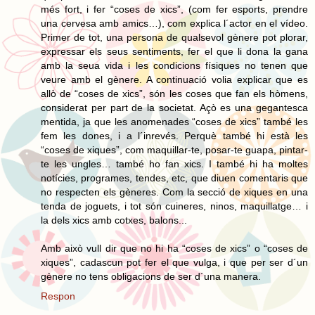
més fort, i fer “coses de xics”, (com fer esports, prendre
una cervesa amb amics…), com explica l´actor en el vídeo.
Primer de tot, una persona de qualsevol gènere pot plorar,
expressar els seus sentiments, fer el que li dona la gana
amb la seua vida i les condicions físiques no tenen que
veure amb el gènere. A continuació volia explicar que es
allò de “coses de xics”, són les coses que fan els hòmens,
considerat per part de la societat. Açò es una gegantesca
mentida, ja que les anomenades “coses de xics” també les
fem les dones, i a l´inrevés. Perquè també hi està les
“coses de xiques”, com maquillar-te, posar-te guapa, pintar-
te les ungles… també ho fan xics. I també hi ha moltes
notícies, programes, tendes, etc, que diuen comentaris que
no respecten els gèneres. Com la secció de xiques en una
tenda de joguets, i tot són cuineres, ninos, maquillatge… i
la dels xics amb cotxes, balons...
Amb això vull dir que no hi ha “coses de xics” o “coses de
xiques”, cadascun pot fer el que vulga, i que per ser d´un
gènere no tens obligacions de ser d´una manera.
Respon