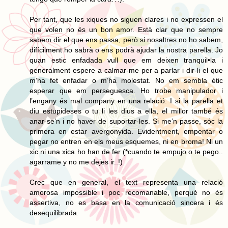
Per tant, que les xiques no siguen clares i no expressen el
que volen no és un bon amor. Està clar que no sempre
sabem dir el que ens passa, però si nosaltres no ho sabem,
difícilment ho sabrà o ens podrà ajudar la nostra parella. Jo
quan estic enfadada vull que em deixen tranquil•la i
generalment espere a calmar-me per a parlar i dir-li el que
m’ha fet enfadar o m’ha molestat. No em sembla ètic
esperar que em perseguesca. Ho trobe manipulador i
l’engany és mal company en una relació. I si la parella et
diu estupideses o tu li les dius a ella, el millor també és
anar-se’n i no haver de suportar-les. Si me’n passe, sóc la
primera en estar avergonyida. Evidentment, empentar o
pegar no entren en els meus esquemes, ni en broma! Ni un
xic ni una xica ho han de fer (*cuando te empujo o te pego..
agarrame y no me dejes ir..!)
Crec que en general, el text representa una relació
amorosa impossible i poc recomanable, perquè no és
assertiva, no es basa en la comunicació sincera i és
desequilibrada.