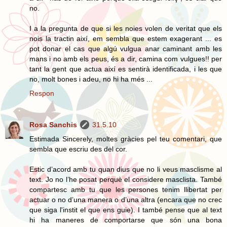
no.
I a la pregunta de que si les noies volen de veritat que els
nois la tractin així, em sembla que estem exagerant ... es
pot donar el cas que algú vulgua anar caminant amb les
mans i no amb els peus, és a dir, camina com vulgues!! per
tant la gent que actua així es sentirà identificada, i les que
no, molt bones i adeu, no hi ha més ...
Respon
Rosa Sanchis
31.5.10
Estimada Sincerely, moltes gràcies pel teu comentari, que
sembla que escriu des del cor.
Estic d’acord amb tu quan dius que no li veus masclisme al
text. Jo no l’he posat perquè el considere masclista. També
compartesc amb tu que les persones tenim llibertat per
actuar o no d’una manera o d’una altra (encara que no crec
que siga l'instit el que ens guie). I també pense que al text
hi ha maneres de comportarse que són una bona