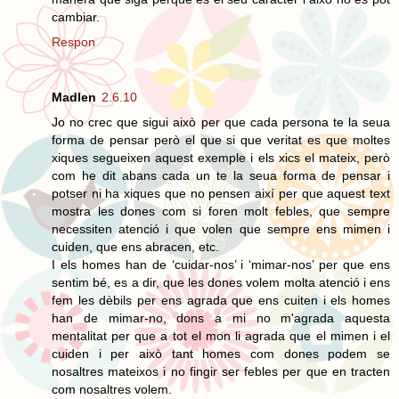
cambiar.
Respon
Madlen
2.6.10
Jo no crec que sigui això per que cada persona te la seua
forma de pensar però el que si que veritat es que moltes
xiques segueixen aquest exemple i els xics el mateix, però
com he dit abans cada un te la seua forma de pensar i
potser ni ha xiques que no pensen així per que aquest text
mostra les dones com si foren molt febles, que sempre
necessiten atenció i que volen que sempre ens mimen i
cuiden, que ens abracen, etc.
I els homes han de ‘cuidar-nos’ i ‘mimar-nos’ per que ens
sentim bé, es a dir, que les dones volem molta atenció i ens
fem les dèbils per ens agrada que ens cuiten i els homes
han de mimar-no, dons a mi no m'agrada aquesta
mentalitat per que a tot el mon li agrada que el mimen i el
cuiden i per això tant homes com dones podem se
nosaltres mateixos i no fingir ser febles per que en tracten
com nosaltres volem.