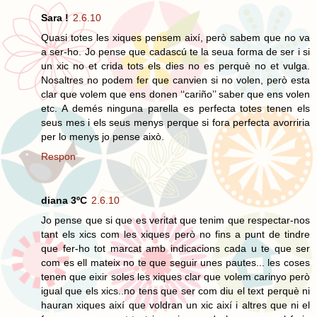
Sara !
2.6.10
Quasi totes les xiques pensem així, però sabem que no va
a ser-ho. Jo pense que cadascú te la seua forma de ser i si
un xic no et crida tots els dies no es perquè no et vulga.
Nosaltres no podem fer que canvien si no volen, però esta
clar que volem que ens donen ‘‘cariño’’ saber que ens volen
etc. A demés ninguna parella es perfecta totes tenen els
seus mes i els seus menys perque si fora perfecta avorriria
per lo menys jo pense això.
Respon
diana 3ºC
2.6.10
Jo pense que si que es veritat que tenim que respectar-nos
tant els xics com les xiques però no fins a punt de tindre
que fer-ho tot marcat amb indicacions cada u te que ser
com es ell mateix no te que seguir unes pautes... les coses
tenen que eixir soles les xiques clar que volem carinyo però
igual que els xics..no tens que ser com diu el text perquè ni
hauran xiques així que voldran un xic així i altres que ni el