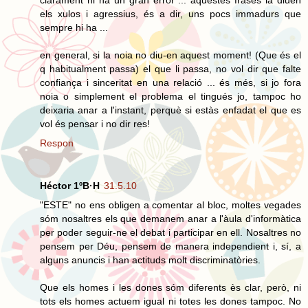
els xulos i agressius, és a dir, uns pocs immadurs que
sempre hi ha ...
en general, si la noia no diu-en aquest moment! (Que és el
q habitualment passa) el que li passa, no vol dir que falte
confiança i sinceritat en una relació ... és més, si jo fora
noia o simplement el problema el tingués jo, tampoc ho
deixaria anar a l'instant, perquè si estàs enfadat el que es
vol és pensar i no dir res!
Respon
Héctor 1ºB·H
31.5.10
"ESTE" no ens obligen a comentar al bloc, moltes vegades
sóm nosaltres els que demanem anar a l'àula d'informàtica
per poder seguir-ne el debat i participar en ell. Nosaltres no
pensem per Déu, pensem de manera independient i, sí, a
alguns anuncis i han actituds molt discriminatòries.
Que els homes i les dones sóm diferents ès clar, però, ni
tots els homes actuem igual ni totes les dones tampoc. No