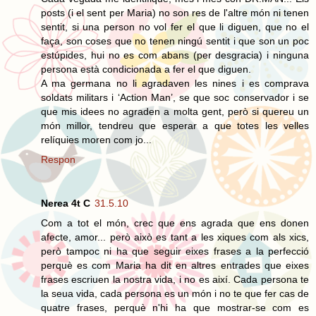
posts (i el sent per Maria) no son res de l'altre món ni tenen
sentit, si una person no vol fer el que li diguen, que no el
faça, son coses que no tenen ningú sentit i que son un poc
estúpides, hui no es com abans (per desgracia) i ninguna
persona està condicionada a fer el que diguen.
A ma germana no li agradaven les nines i es comprava
soldats militars i ‘Action Man’, se que soc conservador i se
que mis idees no agraden a molta gent, però si quereu un
món millor, tendreu que esperar a que totes les velles
relíquies moren com jo...
Respon
Nerea 4t C
31.5.10
Com a tot el món, crec que ens agrada que ens donen
afecte, amor... però això es tant a les xiques com als xics,
però tampoc ni ha que seguir eixes frases a la perfecció
perquè es com Maria ha dit en altres entrades que eixes
frases escriuen la nostra vida, i no es així. Cada persona te
la seua vida, cada persona es un món i no te que fer cas de
quatre frases, perquè n'hi ha que mostrar-se com es