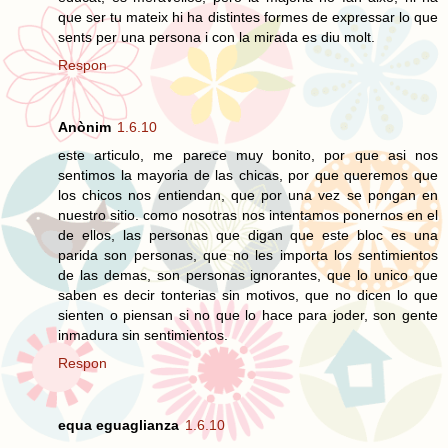
que ser tu mateix hi ha distintes formes de expressar lo que
sents per una persona i con la mirada es diu molt.
Respon
Anònim
1.6.10
este articulo, me parece muy bonito, por que asi nos
sentimos la mayoria de las chicas, por que queremos que
los chicos nos entiendan, que por una vez se pongan en
nuestro sitio. como nosotras nos intentamos ponernos en el
de ellos, las personas que digan que este bloc es una
parida son personas, que no les importa los sentimientos
de las demas, son personas ignorantes, que lo unico que
saben es decir tonterias sin motivos, que no dicen lo que
sienten o piensan si no que lo hace para joder, son gente
inmadura sin sentimientos.
Respon
equa eguaglianza
1.6.10