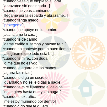
*cuando veas que empiezo a llorar..
[ abrazame sin decir nada.. ]
*cuando me veas caminando
[ llegame por la espalda y abrazame.. ]
*cuando tenga miedo
[
protegeme
]
*cuando me apoye en tu hombro
[ acariciame la cara ]
*cuando te de cariño
[ dame cariño tu tambn y hazme reir.. ]
*cuando no conteste por un buen tiempo
[ asegurame que todo esta bn]
*cuando te mire.. con duda
[ dime que no es vdd.. ]
*cuando te agarre de las manos
[ agarra las mias ]
*cuando te diga un secreto
[ guardalo y no se le digas a nadie]
*cuando te mire fijamente a los ojos
[ no te gires hasta que yo lo haga..]
*cuando te extraño..
[ me estoy muriendo por dentro]
*cuando digo que te quiero