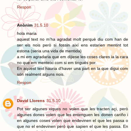
Respon
Anònim
31.5.10
hola maria
aquest text no m'ha agradat molt perquè diu com han de
ser els nois però si fossin així ens estarien mentint tot
estona (seria una vida de mentida)
a mi em agradaria que em dijiese les coses clares ia la cara
no que em menteixi com si em tingués por.
En aquest text hauria d'haver una part en la que digui com
són realment alguns nois.
Respon
David Llorens
31.5.10
Pot ser algunes xiques no volen que les tracten açi, però
algunes dones volen que les entenguen les donen cariño i
en algunes coses volen que endevinen el que les passa o
que no el endevinen però que sapien el que les passa. En