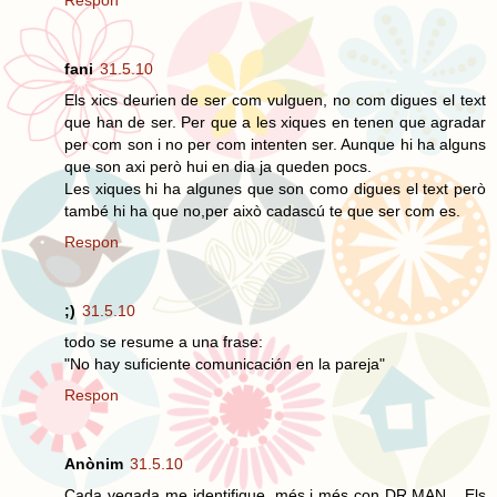
fani
31.5.10
Els xics deurien de ser com vulguen, no com digues el text
que han de ser. Per que a les xiques en tenen que agradar
per com son i no per com intenten ser. Aunque hi ha alguns
que son axi però hui en dia ja queden pocs.
Les xiques hi ha algunes que son como digues el text però
també hi ha que no,per això cadascú te que ser com es.
Respon
;)
31.5.10
todo se resume a una frase:
"No hay suficiente comunicación en la pareja"
Respon
Anònim
31.5.10
Cada vegada me identifique, més i més con DR.MAN... Els