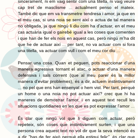
sincerament, ni em vaig sentir com una titella, ni vaig veure
cap tret de masclisme ... actualment penso el mateix.
També dic que em va transmetre tendresa i amor, ja que en
el meu cas, si una noia se sent així o actua de tal manera
no obligada, ja que ningú li diu com ha d'actuar, en el meu
cas actuària igual o gairebé igual a les coses que comenten
i que han de fer els nois en aquest cas, però ningú m'ha dit
que he de actuar així ... per tant, no va actuar com si fora
una titella, va actuar com vull i com el meu cor diu ...
Pensar una cosa. Quan et peguen, pots reaccionar d'una
manera agressiva tornant el atac, o actuar d'una manera
defensiva i sals corrent (que al meu parer és la millor
manera d'evitar problemes), és a dir, actuem instintivament
... no pel que ens han ensenyat o hem vist. Per tant, perquè
un home o una noia no pot actuar així? crec que hi ha
maneres de demostrar l'amor, i en aquest text recull les
situacions quotidianes en les que es pot expressar l'amor ...
És clar que ningú vol que li diguen com actuar, però
repeteix, són coses que instintivament surten, i que una
persona crea aquest text no vol dir que la seva intenció és
a dir "has de fer això perquè ella estigui feliç", és clar que