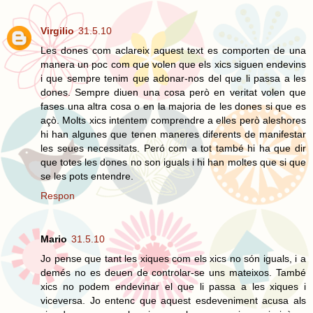
Virgilio
31.5.10
Les dones com aclareix aquest text es comporten de una
manera un poc com que volen que els xics siguen endevins
i que sempre tenim que adonar-nos del que li passa a les
dones. Sempre diuen una cosa però en veritat volen que
fases una altra cosa o en la majoria de les dones si que es
açò. Molts xics intentem comprendre a elles però aleshores
hi han algunes que tenen maneres diferents de manifestar
les seues necessitats. Peró com a tot també hi ha que dir
que totes les dones no son iguals i hi han moltes que si que
se les pots entendre.
Respon
Mario
31.5.10
Jo pense que tant les xiques com els xics no són iguals, i a
demés no es deuen de controlar-se uns mateixos. També
xics no podem endevinar el que li passa a les xiques i
viceversa. Jo entenc que aquest esdeveniment acusa als