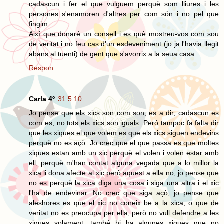
cadascun i fer el que vulguem perquè som lliures i les
persones s'enamoren d'altres per com són i no pel que
fingim.
Així que donaré un consell i es què mostreu-vos com sou
de veritat i no feu cas d'un esdeveniment (jo ja l'havia llegit
abans al tuenti) de gent que s'avorrix a la seua casa.
Respon
Carla 4º
31.5.10
Jo pense que els xics son com son, es a dir, cadascun es
com es, no tots els xics son iguals. Peró tampoc fa falta dir
que les xiques el que volem es que els xics siguen endevins
perquè no es açò. Jo crec que el que passa es que moltes
xiques estan amb un xic perquè el volen i volen estar amb
ell, perquè m'han contat alguna vegada que a lo millor la
xica li dona afecte al xic però aquest a ella no, jo pense que
no es perquè la xica diga una cosa i siga una altra i el xic
l'ha de endevinar. No crec que siga açò, jo pense que
aleshores es que el xic no coneix be a la xica, o que de
veritat no es preocupa per ella, però no vull defendre a les
xiques solament, també hi ha algunes xiques que no