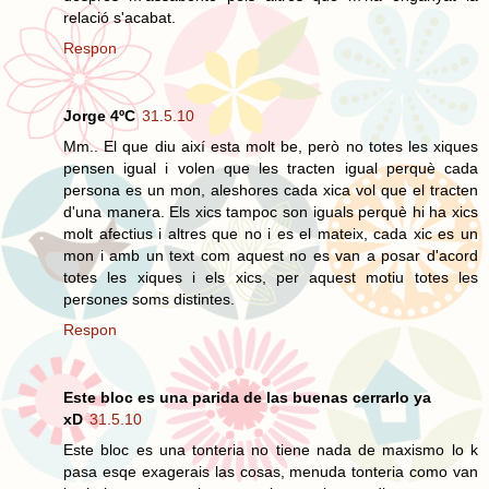
relació s'acabat.
Respon
Jorge 4ºC
31.5.10
Mm.. El que diu així esta molt be, però no totes les xiques
pensen igual i volen que les tracten igual perquè cada
persona es un mon, aleshores cada xica vol que el tracten
d'una manera. Els xics tampoc son iguals perquè hi ha xics
molt afectius i altres que no i es el mateix, cada xic es un
mon i amb un text com aquest no es van a posar d'acord
totes les xiques i els xics, per aquest motiu totes les
persones soms distintes.
Respon
Este bloc es una parida de las buenas cerrarlo ya
xD
31.5.10
Este bloc es una tonteria no tiene nada de maxismo lo k
pasa esqe exagerais las cosas, menuda tonteria como van