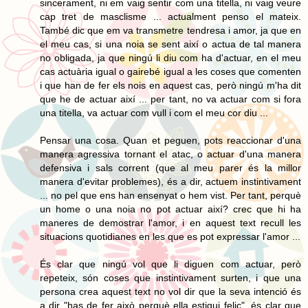
sincerament, ni em vaig sentir com una titella, ni vaig veure
cap tret de masclisme ... actualment penso el mateix.
També dic que em va transmetre tendresa i amor, ja que en
el meu cas, si una noia se sent així o actua de tal manera
no obligada, ja que ningú li diu com ha d'actuar, en el meu
cas actuària igual o gairebé igual a les coses que comenten
i que han de fer els nois en aquest cas, però ningú m'ha dit
que he de actuar així ... per tant, no va actuar com si fora
una titella, va actuar com vull i com el meu cor diu ...
Pensar una cosa. Quan et peguen, pots reaccionar d'una
manera agressiva tornant el atac, o actuar d'una manera
defensiva i sals corrent (que al meu parer és la millor
manera d'evitar problemes), és a dir, actuem instintivament
... no pel que ens han ensenyat o hem vist. Per tant, perquè
un home o una noia no pot actuar així? crec que hi ha
maneres de demostrar l'amor, i en aquest text recull les
situacions quotidianes en les que es pot expressar l'amor ...
És clar que ningú vol que li diguen com actuar, però
repeteix, són coses que instintivament surten, i que una
persona crea aquest text no vol dir que la seva intenció és
a dir "has de fer això perquè ella estigui feliç", és clar que