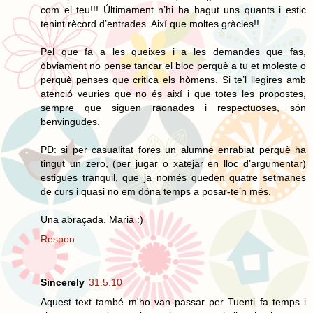
com el teu!!! Últimament n’hi ha hagut uns quants i estic
tenint rècord d’entrades. Així que moltes gràcies!!
Pel que fa a les queixes i a les demandes que fas,
òbviament no pense tancar el bloc perquè a tu et moleste o
perquè penses que critica els hòmens. Si te’l llegires amb
atenció veuries que no és així i que totes les propostes,
sempre que siguen raonades i respectuoses, són
benvingudes.
PD: si per casualitat fores un alumne enrabiat perquè ha
tingut un zero, (per jugar o xatejar en lloc d’argumentar)
estigues tranquil, que ja només queden quatre setmanes
de curs i quasi no em dóna temps a posar-te’n més.
Una abraçada. Maria :)
Respon
Sincerely
31.5.10
Aquest text també m'ho van passar per Tuenti fa temps i