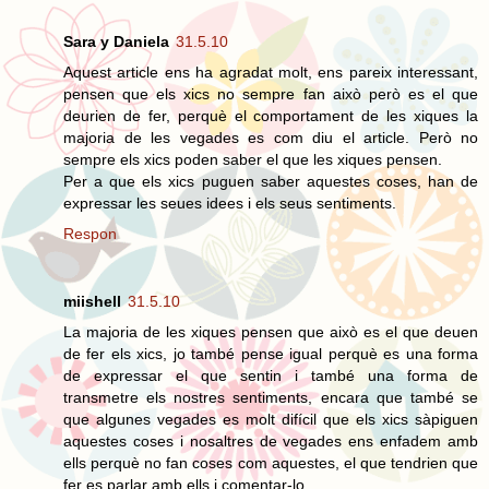
Sara y Daniela
31.5.10
Aquest article ens ha agradat molt, ens pareix interessant,
pensen que els xics no sempre fan això però es el que
deurien de fer, perquè el comportament de les xiques la
majoria de les vegades es com diu el article. Però no
sempre els xics poden saber el que les xiques pensen.
Per a que els xics puguen saber aquestes coses, han de
expressar les seues idees i els seus sentiments.
Respon
miishell
31.5.10
La majoria de les xiques pensen que això es el que deuen
de fer els xics, jo també pense igual perquè es una forma
de expressar el que sentin i també una forma de
transmetre els nostres sentiments, encara que també se
que algunes vegades es molt difícil que els xics sàpiguen
aquestes coses i nosaltres de vegades ens enfadem amb
ells perquè no fan coses com aquestes, el que tendrien que
fer es parlar amb ells i comentar-lo.