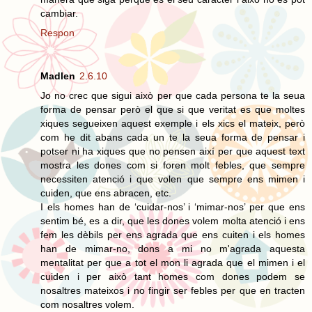
cambiar.
Respon
Madlen
2.6.10
Jo no crec que sigui això per que cada persona te la seua
forma de pensar però el que si que veritat es que moltes
xiques segueixen aquest exemple i els xics el mateix, però
com he dit abans cada un te la seua forma de pensar i
potser ni ha xiques que no pensen així per que aquest text
mostra les dones com si foren molt febles, que sempre
necessiten atenció i que volen que sempre ens mimen i
cuiden, que ens abracen, etc.
I els homes han de ‘cuidar-nos’ i ‘mimar-nos’ per que ens
sentim bé, es a dir, que les dones volem molta atenció i ens
fem les dèbils per ens agrada que ens cuiten i els homes
han de mimar-no, dons a mi no m'agrada aquesta
mentalitat per que a tot el mon li agrada que el mimen i el
cuiden i per això tant homes com dones podem se
nosaltres mateixos i no fingir ser febles per que en tracten
com nosaltres volem.