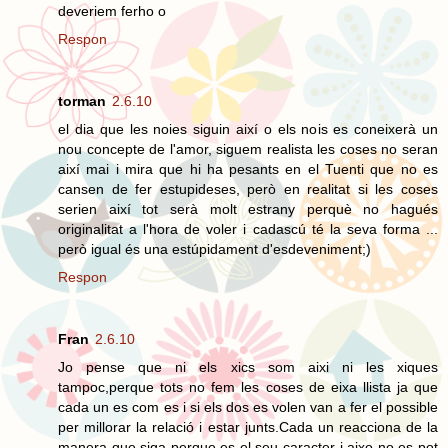
deveriem ferho o
Respon
torman
2.6.10
el dia que les noies siguin així o els nois es coneixerà un
nou concepte de l'amor, siguem realista les coses no seran
així mai i mira que hi ha pesants en el Tuenti que no es
cansen de fer estupideses, però en realitat si les coses
serien així tot serà molt estrany perquè no hagués
originalitat a l'hora de voler i cadascú té la seva forma ...
però igual és una estúpidament d'esdeveniment;)
Respon
Fran
2.6.10
Jo pense que ni els xics som aixi ni les xiques
tampoc,perque tots no fem les coses de eixa llista ja que
cada un es com es i si els dos es volen van a fer el possible
per millorar la relació i estar junts.Cada un reacciona de la
manera que siga perque es el seu caracter i aixo no es pot