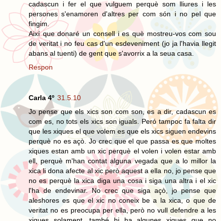
cadascun i fer el que vulguem perquè som lliures i les
persones s'enamoren d'altres per com són i no pel que
fingim.
Així que donaré un consell i es què mostreu-vos com sou
de veritat i no feu cas d'un esdeveniment (jo ja l'havia llegit
abans al tuenti) de gent que s'avorrix a la seua casa.
Respon
Carla 4º
31.5.10
Jo pense que els xics son com son, es a dir, cadascun es
com es, no tots els xics son iguals. Peró tampoc fa falta dir
que les xiques el que volem es que els xics siguen endevins
perquè no es açò. Jo crec que el que passa es que moltes
xiques estan amb un xic perquè el volen i volen estar amb
ell, perquè m'han contat alguna vegada que a lo millor la
xica li dona afecte al xic però aquest a ella no, jo pense que
no es perquè la xica diga una cosa i siga una altra i el xic
l'ha de endevinar. No crec que siga açò, jo pense que
aleshores es que el xic no coneix be a la xica, o que de
veritat no es preocupa per ella, però no vull defendre a les
xiques solament, també hi ha algunes xiques que no