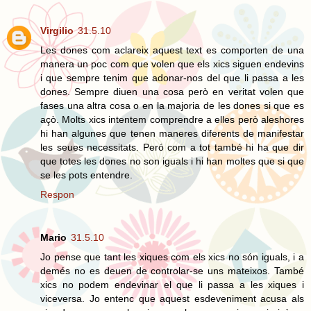
Virgilio
31.5.10
Les dones com aclareix aquest text es comporten de una
manera un poc com que volen que els xics siguen endevins
i que sempre tenim que adonar-nos del que li passa a les
dones. Sempre diuen una cosa però en veritat volen que
fases una altra cosa o en la majoria de les dones si que es
açò. Molts xics intentem comprendre a elles però aleshores
hi han algunes que tenen maneres diferents de manifestar
les seues necessitats. Peró com a tot també hi ha que dir
que totes les dones no son iguals i hi han moltes que si que
se les pots entendre.
Respon
Mario
31.5.10
Jo pense que tant les xiques com els xics no són iguals, i a
demés no es deuen de controlar-se uns mateixos. També
xics no podem endevinar el que li passa a les xiques i
viceversa. Jo entenc que aquest esdeveniment acusa als