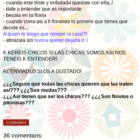
- cuando este triste y enfadada quedate con ella..!
- dale a entender que es importante
- besala en la lluvia
- cuando corra asi a ti llorando lo primero que tienes que
decirle es..;
A quien le tengo que romper la cara!?!
- abrazala sin
nunca querer dejarla ir..!
K KEREIS CHICOS SI LAS CHICAS SOMOS ASI NOS
TENEIS K ENTENDER!
REENVIADLO SI OS A GUSTADO!
¿¿¿Seguro que todas las chicas quieren que las traten
así??? ¿¿¿Son mudas???
¿¿¿Así tienen que ser los chicos??? ¿¿¿Son Novios o
pitonisas???
Comparteix
36 comentaris: