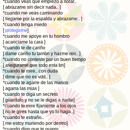
*cuando veas que empiezo a llorar..
[ abrazame sin decir nada.. ]
*cuando me veas caminando
[ llegame por la espalda y abrazame.. ]
*cuando tenga miedo
[
protegeme
]
*cuando me apoye en tu hombro
[ acariciame la cara ]
*cuando te de cariño
[ dame cariño tu tambn y hazme reir.. ]
*cuando no conteste por un buen tiempo
[ asegurame que todo esta bn]
*cuando te mire.. con duda
[ dime que no es vdd.. ]
*cuando te agarre de las manos
[ agarra las mias ]
*cuando te diga un secreto
[ guardalo y no se le digas a nadie]
*cuando te mire fijamente a los ojos
[ no te gires hasta que yo lo haga..]
*cuando te extraño..
[ me estoy muriendo por dentro]
*cuando digo que te quiero