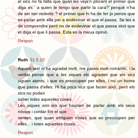
el xics no fa falta que quan les veja'n plorant el primer que
diga es ‘ a quien le tengo que partir la cara?’ perquè n'ha
de ser tan violents ? el primer que hi ha de fer jo pense que
es parlar amb ella per a endevinar el que el passa. Se les a
de comprendre però no de endevinar el que passa sinó que
et diga el que li passa. Esta es la meua opinió.
Respon
Ruth
31.5.10
Aquest text m'ha agradat molt, me pareix molt romàntic, i la
veritat pense que a les xiques els agraden que els xics
siguen atents, i que es preocupen per elles, i no un home
que passa d'elles. Hi ha pocs xics que facen això, però els
xics no poden
saber totes aquestes coses.
Les xiques són les que haurien de parlar amb els seus
nòvios i contar-los el que
senten, que quan estiguen tristes que es preocupen per
elles... i totes aquestes coses....
Respon