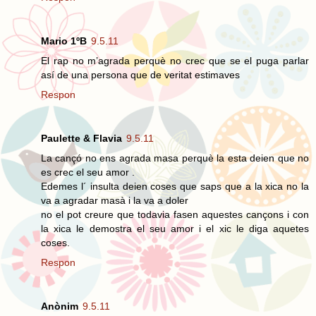
Mario 1ºB
9.5.11
El rap no m’agrada perquè no crec que se el puga parlar
así de una persona que de veritat estimaves
Respon
Paulette & Flavia
9.5.11
La cançó no ens agrada masa perquè la esta deien que no
es crec el seu amor .
Edemes l´ insulta deien coses que saps que a la xica no la
va a agradar masà i la va a doler
no el pot creure que todavia fasen aquestes cançons i con
la xica le demostra el seu amor i el xic le diga aquetes
coses.
Respon
Anònim
9.5.11