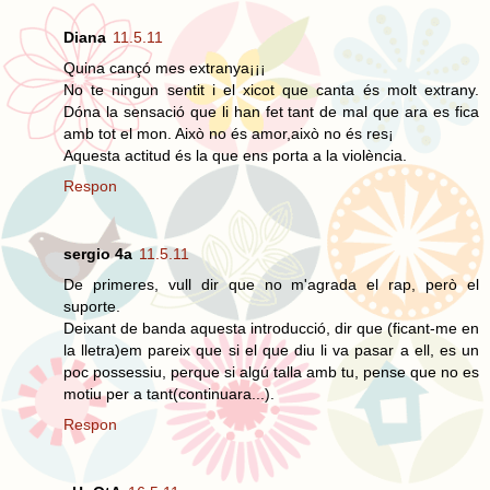
Diana
11.5.11
Quina cançó mes extranya¡¡¡
No te ningun sentit i el xicot que canta és molt extrany.
Dóna la sensació que li han fet tant de mal que ara es fica
amb tot el mon. Això no és amor,això no és res¡
Aquesta actitud és la que ens porta a la violència.
Respon
sergio 4a
11.5.11
De primeres, vull dir que no m'agrada el rap, però el
suporte.
Deixant de banda aquesta introducció, dir que (ficant-me en
la lletra)em pareix que si el que diu li va pasar a ell, es un
poc possessiu, perque si algú talla amb tu, pense que no es
motiu per a tant(continuara...).
Respon