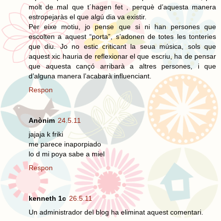
molt de mal que t´hagen fet , perquè d’aquesta manera
estropejaràs el que algú dia va existir.
Per eixe motiu, jo pense que si ni han persones que
escolten a aquest “porta”, s’adonen de totes les tonteries
que diu. Jo no estic criticant la seua música, sols que
aquest xic hauria de reflexionar el que escriu, ha de pensar
que aquesta cançó arribarà a altres persones, i que
d’alguna manera l’acabarà influenciant.
Respon
Anònim
24.5.11
jajaja k friki
me parece inaporpiado
lo d mi poya sabe a miel
Respon
kenneth 1c
26.5.11
Un administrador del blog ha eliminat aquest comentari.