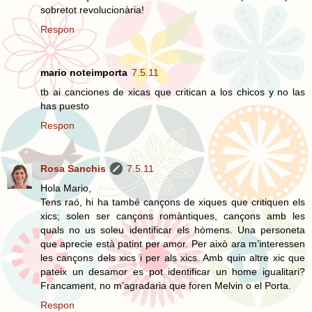
sobretot revolucionària!
Respon
mario noteimporta
7.5.11
tb ai canciones de xicas que critican a los chicos y no las
has puesto
Respon
Rosa Sanchis
7.5.11
Hola Mario,
Tens raó, hi ha també cançons de xiques que critiquen els
xics; solen ser cançons romàntiques, cançons amb les
quals no us soleu identificar els hòmens. Una personeta
que aprecie està patint per amor. Per això ara m’interessen
les cançons dels xics i per als xics. Amb quin altre xic que
pateix un desamor es pot identificar un home igualitari?
Francament, no m’agradaria que foren Melvin o el Porta.
Respon