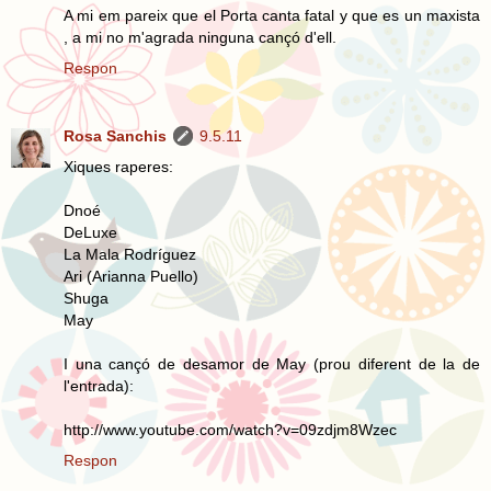
A mi em pareix que el Porta canta fatal y que es un maxista
, a mi no m'agrada ninguna cançó d'ell.
Respon
Rosa Sanchis
9.5.11
Xiques raperes:
Dnoé
DeLuxe
La Mala Rodríguez
Ari (Arianna Puello)
Shuga
May
I una cançó de desamor de May (prou diferent de la de
l'entrada):
http://www.youtube.com/watch?v=09zdjm8Wzec
Respon