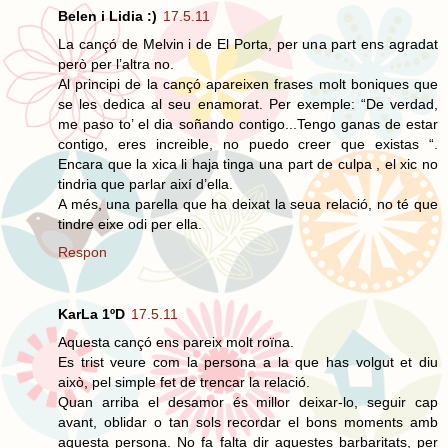
Belen i Lidia :)
17.5.11
La cançó de Melvin i de El Porta, per una part ens agradat
però per l’altra no.
Al principi de la cançó apareixen frases molt boniques que
se les dedica al seu enamorat. Per exemple: “De verdad,
me paso to’ el dia soñando contigo...Tengo ganas de estar
contigo, eres increible, no puedo creer que existas “.
Encara que la xica li haja tinga una part de culpa , el xic no
tindria que parlar així d’ella.
A més, una parella que ha deixat la seua relació, no té que
tindre eixe odi per ella.
Respon
KarLa 1ºD
17.5.11
Aquesta cançó ens pareix molt roïna.
Es trist veure com la persona a la que has volgut et diu
això, pel simple fet de trencar la relació.
Quan arriba el desamor és millor deixar-lo, seguir cap
avant, oblidar o tan sols recordar el bons moments amb
aquesta persona. No fa falta dir aquestes barbaritats, per