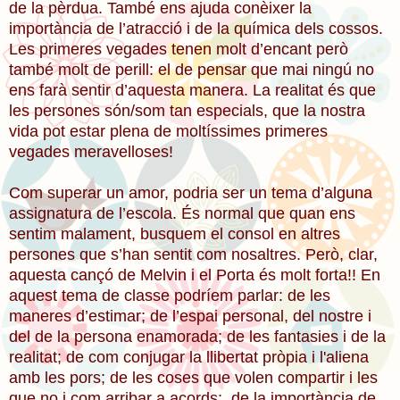
de la pèrdua. També ens ajuda conèixer la
importància de l’atracció i de la química dels cossos.
Les primeres vegades tenen molt d’encant però
també molt de perill: el de pensar que mai ningú no
ens farà sentir d’aquesta manera.
La realitat és que
les persones són/som tan especials, que la nostra
vida pot estar plena de moltíssimes primeres
vegades meravelloses!
Com superar un amor, podria ser un tema d’alguna
assignatura de l’escola. És normal que quan ens
sentim malament, busquem el consol en altres
persones que s’han sentit com nosaltres. Però, clar,
aquesta cançó de Melvin i el Porta és molt forta!! En
aquest tema de classe podríem parlar: de les
maneres d’estimar; de l’espai personal, del nostre i
del de la persona enamorada; de les fantasies i de la
realitat; de com conjugar la llibertat pròpia i l'aliena
amb les pors; de les coses que volen compartir i les
que no i com arribar a acords; de la importància de