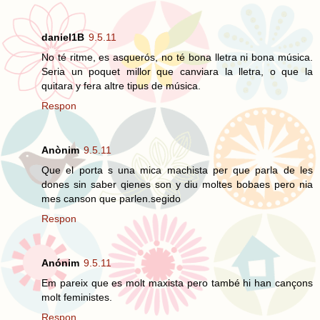
daniel1B
9.5.11
No té ritme, es asquerós, no té bona lletra ni bona música.
Seria un poquet millor que canviara la lletra, o que la
quitara y fera altre tipus de música.
Respon
Anònim
9.5.11
Que el porta s una mica machista per que parla de les
dones sin saber qienes son y diu moltes bobaes pero nia
mes canson que parlen.segido
Respon
Anónim
9.5.11
Em pareix que es molt maxista pero també hi han cançons
molt feministes.
Respon