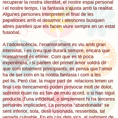
recuperar la nostra identitat, el nostre espai personal
i el nostre temps, i la fantasia s’ajusta amb la realitat.
Algunes persones interpreten el final de les
papallones amb el desamor i aleshores busquen
altres parelles que els facen viure sempre en un estat
fusional.
A l’adolescència, l’enamorament es viu amb gran
intensitat, i es creu que durarà sempre, encara que
normalment és efímer. Com que es té poca
experiència, i si parlem del primer amor voldrà dir
que som totalment principiants, es pensa que l’amor
ha de ser com en la nostra fantasia i com a les
pel·lis. Però clar, la major part de relacions tenen un
final i els trencaments poden provocar molt de dolor,
sobretot quan no es fan de mutu acord, o si han sigut
producte d’una infidelitat, o simplement hi ha terceres
persones implicades. La persona “abandonada” se
sent inferior, sola, desil·lusionada, ressentida, tal
vegada culpable. En els cas dels xics, al patiment de