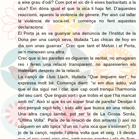
a eixe grau d’odi? Com pot el xic dir-li eixes barbaritats a la
xica? Em dóna igual el que la xica li haja fet. D’aquestes
reaccions, apareix la violència de gènere. Per això cal tallar
la violència de soca-rel. I comença no fent aquestes
declaracions.
El Porta ja es va guanyar una denúncia de l’Institut de la
Dona per una cançó seva, titulada “Las chicas de hoy en
dia son unas guarras”. Crec que tant el Melvin i el Porta,
se’n mereixen una altra.
Crec que si les parelles es digueren la veritat, no amagaren
res i feren una relació transparent, no apareixerien els
malestars després de la relació.
La cançó de Lluis Llach, titulada “Que tinguem sort”, ho
expressa molt bé. Comença dient: “si em dius adéu, vull
que el dia sigui net i clar, que cap ocell trenqui l’harmonia
del seu cant. Que tinguis sort i que trobis el que t’ha mancat
amb mi”. Això sí que és un súper final de parella! Desitjar-li
sort perquè sigui feliç i trobi allò que busca en una relació.
Una altra cançó també, pot ser la de La Gossa Sorda,
“Última Volta”. Parla de la relació de dos amants (i així no
caiguem en allò típics “d’un xic i una xica que s’estimen”). El
jo de la cançó, repetix l’última volta que et veig, i li desitja
que el seu camí siga clar, amb noves sendes i ple de llum.