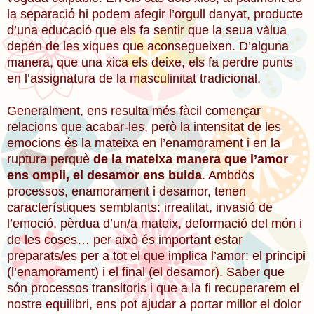
la separació hi podem afegir l’orgull danyat, producte
d’una educació que els fa sentir que la seua vàlua
depén de les xiques que aconsegueixen. D’alguna
manera, que una xica els deixe, els fa perdre punts
en l’assignatura de la masculinitat tradicional.
Generalment, ens resulta més fàcil començar
relacions que acabar-les, però la intensitat de les
emocions és la mateixa en l’enamorament i en la
ruptura perquè
de la mateixa manera que l’amor
ens ompli, el desamor ens buida
. Ambdós
processos, enamorament i desamor, tenen
característiques semblants: irrealitat, invasió de
l’emoció, pèrdua d’un/a mateix, deformació del món i
de les coses… per això és important estar
preparats/es per a tot el que implica l’amor: el principi
(l’enamorament) i el final (el desamor). Saber que
són processos transitoris i que a la fi recuperarem el
nostre equilibri, ens pot ajudar a portar millor el dolor