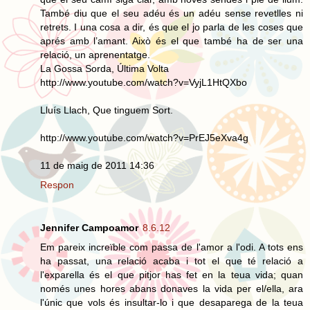
També diu que el seu adéu és un adéu sense revetlles ni
retrets. I una cosa a dir, és que el jo parla de les coses que
aprés amb l’amant. Això és el que també ha de ser una
relació, un aprenentatge.
La Gossa Sorda, Última Volta
http://www.youtube.com/watch?v=VyjL1HtQXbo
Lluís Llach, Que tinguem Sort.
http://www.youtube.com/watch?v=PrEJ5eXva4g
11 de maig de 2011 14:36
Respon
Jennifer Campoamor
8.6.12
Em pareix increïble com passa de l'amor a l'odi. A tots ens
ha passat, una relació acaba i tot el que té relació a
l'exparella és el que pitjor has fet en la teua vida; quan
només unes hores abans donaves la vida per el/ella, ara
l'únic que vols és insultar-lo i que desaparega de la teua