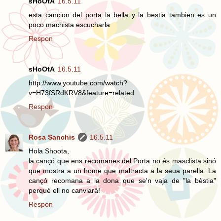
sHoOtA
16.5.11
esta cancion del porta la bella y la bestia tambien es un
poco machista escucharla
Respon
sHoOtA
16.5.11
http://www.youtube.com/watch?
v=H73fSRdKRV8&feature=related
Respon
Rosa Sanchis
16.5.11
Hola Shoota,
la cançó que ens recomanes del Porta no és masclista sinó
que mostra a un home que maltracta a la seua parella. La
cançó recomana a la dona que se'n vaja de "la bèstia"
perquè ell no canviarà!
Respon