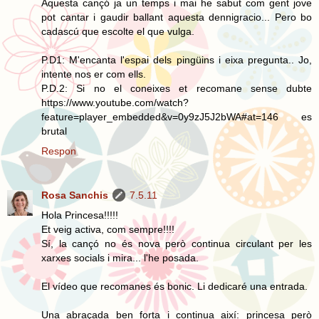
Aquesta cançó ja un temps i mai he sabut com gent jove
pot cantar i gaudir ballant aquesta dennigracio... Pero bo
cadascú que escolte el que vulga.
P.D1: M'encanta l'espai dels pingüins i eixa pregunta.. Jo,
intente nos er com ells.
P.D.2: Si no el coneixes et recomane sense dubte
https://www.youtube.com/watch?
feature=player_embedded&v=0y9zJ5J2bWA#at=146 es
brutal
Respon
Rosa Sanchis
7.5.11
Hola Princesa!!!!!
Et veig activa, com sempre!!!!
Sí, la cançó no és nova però continua circulant per les
xarxes socials i mira... l'he posada.
El vídeo que recomanes és bonic. Li dedicaré una entrada.
Una abraçada ben forta i continua així: princesa però