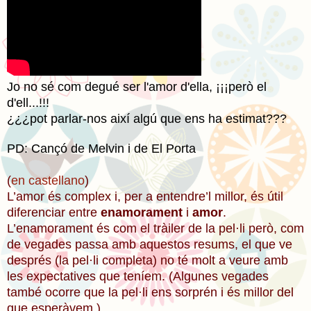
Jo no sé com degué ser l'amor d'ella, ¡¡¡però el
d'ell...!!!
¿¿¿pot parlar-nos així algú que ens ha estimat???
PD: Cançó de Melvin i de El Porta
(
en castellano
)
L’amor és complex i, per a entendre’l millor, és útil
diferenciar entre
enamorament
i
amor
.
L’enamorament és com el tràiler de la pel·li però, com
de vegades passa amb aquestos resums, el que ve
després (la pel·li completa) no té molt a veure amb
les expectatives que teníem. (Algunes vegades
també ocorre que la pel·li ens sorprén i és millor del
que esperàvem.)