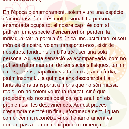
En l’època d’enamorament, solem viure una espècie
d’amor-passió que és molt fusional. La persona
enamorada ocupa tot el nostre cap i és com si
patírem una espècie d’
encanteri
on perdem la
individualitat: la parella és única, insubstituïble, el seu
món és el nostre, volem transportar-nos, eixir de
nosaltres, fondre’ns amb l’altr@, ser una sola
persona. Aquesta sensació va acompanyada, com no
pot ser d’altra manera, de sensacions físiques: tenim
calors, nervis, papallones a la panxa, taquicàrdia,
patim insomni... la química ens descontrola i la
fantasia ens transporta a mons que no són massa
reals i on no solem veure la realitat, sinó que
projectem els nostres desitjos, que anul·len els
problemes i les desavinences. Aquest procés
d’enamorament té un final, afortunadament, i quan
comencem a reconèixer-nos, l’enamorament va
donant pas a l’amor, i així podem començar a