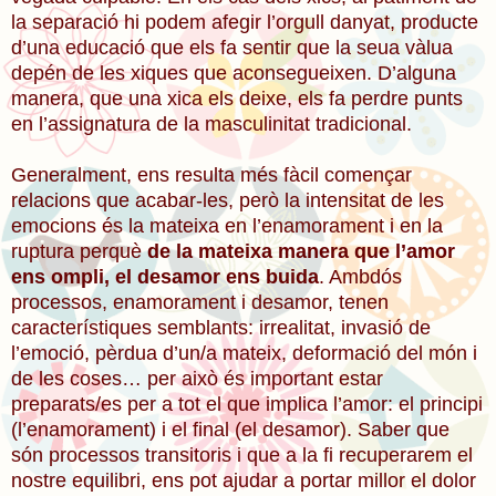
la separació hi podem afegir l’orgull danyat, producte
d’una educació que els fa sentir que la seua vàlua
depén de les xiques que aconsegueixen. D’alguna
manera, que una xica els deixe, els fa perdre punts
en l’assignatura de la masculinitat tradicional.
Generalment, ens resulta més fàcil començar
relacions que acabar-les, però la intensitat de les
emocions és la mateixa en l’enamorament i en la
ruptura perquè
de la mateixa manera que l’amor
ens ompli, el desamor ens buida
. Ambdós
processos, enamorament i desamor, tenen
característiques semblants: irrealitat, invasió de
l’emoció, pèrdua d’un/a mateix, deformació del món i
de les coses… per això és important estar
preparats/es per a tot el que implica l’amor: el principi
(l’enamorament) i el final (el desamor). Saber que
són processos transitoris i que a la fi recuperarem el
nostre equilibri, ens pot ajudar a portar millor el dolor