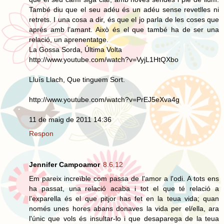
També diu que el seu adéu és un adéu sense revetlles ni
retrets. I una cosa a dir, és que el jo parla de les coses que
aprés amb l’amant. Això és el que també ha de ser una
relació, un aprenentatge.
La Gossa Sorda, Última Volta
http://www.youtube.com/watch?v=VyjL1HtQXbo
Lluís Llach, Que tinguem Sort.
http://www.youtube.com/watch?v=PrEJ5eXva4g
11 de maig de 2011 14:36
Respon
Jennifer Campoamor
8.6.12
Em pareix increïble com passa de l'amor a l'odi. A tots ens
ha passat, una relació acaba i tot el que té relació a
l'exparella és el que pitjor has fet en la teua vida; quan
només unes hores abans donaves la vida per el/ella, ara
l'únic que vols és insultar-lo i que desaparega de la teua