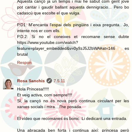
Aquesta cançó ja un temps i mai he sabut com gent jove
pot cantar i gaudir ballant aquesta dennigracio... Pero bo
cadascú que escolte el que vulga.
P.D1: M'encanta l'espai dels pingüins i eixa pregunta.. Jo,
intente nos er com ells.
P.D.2: Si no el coneixes et recomane sense dubte
https://www.youtube.com/watch?
feature=player_embedded&v=0y9zJ5J2bWA#at=146 es
brutal
Respon
Rosa Sanchis
7.5.11
Hola Princesa!!!!!
Et veig activa, com sempre!!!!
Sí, la cançó no és nova però continua circulant per les
xarxes socials i mira... l'he posada.
El vídeo que recomanes és bonic. Li dedicaré una entrada.
Una abraçada ben forta i continua així: princesa però