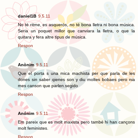
daniel1B
9.5.11
No té ritme, es asquerós, no té bona lletra ni bona música.
Seria un poquet millor que canviara la lletra, o que la
quitara y fera altre tipus de música.
Respon
Anònim
9.5.11
Que el porta s una mica machista per que parla de les
dones sin saber qienes son y diu moltes bobaes pero nia
mes canson que parlen.segido
Respon
Anónim
9.5.11
Em pareix que es molt maxista pero també hi han cançons
molt feministes.
Respon