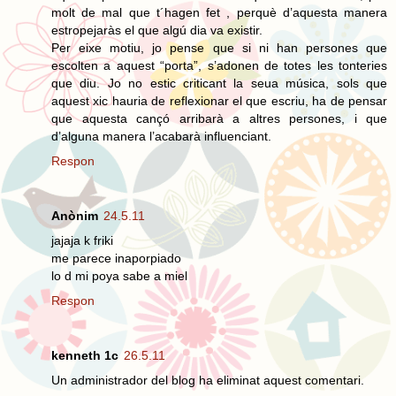
molt de mal que t´hagen fet , perquè d’aquesta manera
estropejaràs el que algú dia va existir.
Per eixe motiu, jo pense que si ni han persones que
escolten a aquest “porta”, s’adonen de totes les tonteries
que diu. Jo no estic criticant la seua música, sols que
aquest xic hauria de reflexionar el que escriu, ha de pensar
que aquesta cançó arribarà a altres persones, i que
d’alguna manera l’acabarà influenciant.
Respon
Anònim
24.5.11
jajaja k friki
me parece inaporpiado
lo d mi poya sabe a miel
Respon
kenneth 1c
26.5.11
Un administrador del blog ha eliminat aquest comentari.