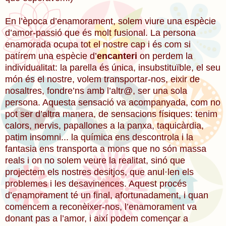
En l’època d’enamorament, solem viure una espècie
d’amor-passió que és molt fusional. La persona
enamorada ocupa tot el nostre cap i és com si
patírem una espècie d’
encanteri
on perdem la
individualitat: la parella és única, insubstituïble, el seu
món és el nostre, volem transportar-nos, eixir de
nosaltres, fondre’ns amb l’altr@, ser una sola
persona. Aquesta sensació va acompanyada, com no
pot ser d’altra manera, de sensacions físiques: tenim
calors, nervis, papallones a la panxa, taquicàrdia,
patim insomni... la química ens descontrola i la
fantasia ens transporta a mons que no són massa
reals i on no solem veure la realitat, sinó que
projectem els nostres desitjos, que anul·len els
problemes i les desavinences. Aquest procés
d’enamorament té un final, afortunadament, i quan
comencem a reconèixer-nos, l’enamorament va
donant pas a l’amor, i així podem començar a