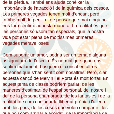
de la pèrdua. També ens ajuda conèixer la
importància de l’atracció i de la química dels cossos.
Les primeres vegades tenen molt d’encant però
també molt de perill: el de pensar que mai ningú no
ens farà sentir d’aquesta manera.
La realitat és que
les persones són/som tan especials, que la nostra
vida pot estar plena de moltíssimes primeres
vegades meravelloses!
Com superar un amor, podria ser un tema d’alguna
assignatura de l’escola. És normal que quan ens
sentim malament, busquem el consol en altres
persones que s’han sentit com nosaltres. Però, clar,
aquesta cançó de Melvin i el Porta és molt forta!! En
aquest tema de classe podríem parlar: de les
maneres d’estimar; de l’espai personal, del nostre i
del de la persona enamorada; de les fantasies i de la
realitat; de com conjugar la llibertat pròpia i l'aliena
amb les pors; de les coses que volen compartir i les
que no i com arribar a acords; de la importància de