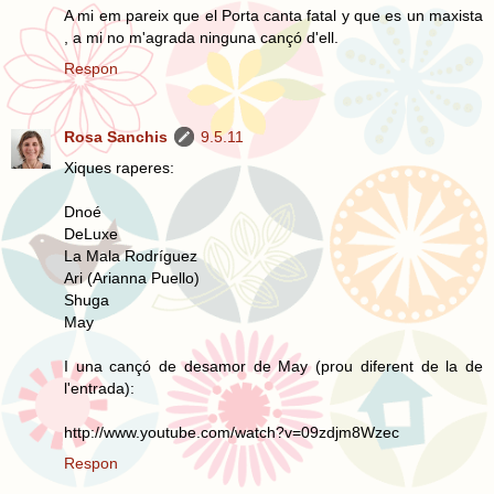
A mi em pareix que el Porta canta fatal y que es un maxista
, a mi no m'agrada ninguna cançó d'ell.
Respon
Rosa Sanchis
9.5.11
Xiques raperes:
Dnoé
DeLuxe
La Mala Rodríguez
Ari (Arianna Puello)
Shuga
May
I una cançó de desamor de May (prou diferent de la de
l'entrada):
http://www.youtube.com/watch?v=09zdjm8Wzec
Respon