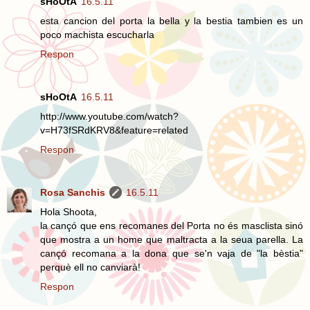
sHoOtA
16.5.11
esta cancion del porta la bella y la bestia tambien es un
poco machista escucharla
Respon
sHoOtA
16.5.11
http://www.youtube.com/watch?
v=H73fSRdKRV8&feature=related
Respon
Rosa Sanchis
16.5.11
Hola Shoota,
la cançó que ens recomanes del Porta no és masclista sinó
que mostra a un home que maltracta a la seua parella. La
cançó recomana a la dona que se'n vaja de "la bèstia"
perquè ell no canviarà!
Respon