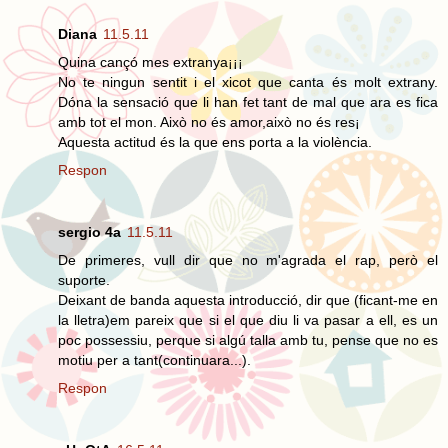
Diana
11.5.11
Quina cançó mes extranya¡¡¡
No te ningun sentit i el xicot que canta és molt extrany.
Dóna la sensació que li han fet tant de mal que ara es fica
amb tot el mon. Això no és amor,això no és res¡
Aquesta actitud és la que ens porta a la violència.
Respon
sergio 4a
11.5.11
De primeres, vull dir que no m'agrada el rap, però el
suporte.
Deixant de banda aquesta introducció, dir que (ficant-me en
la lletra)em pareix que si el que diu li va pasar a ell, es un
poc possessiu, perque si algú talla amb tu, pense que no es
motiu per a tant(continuara...).
Respon