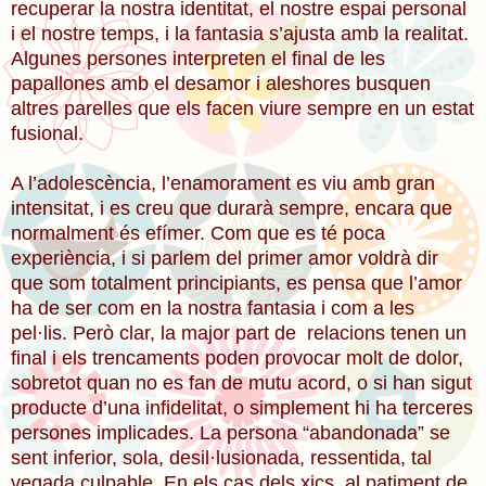
recuperar la nostra identitat, el nostre espai personal
i el nostre temps, i la fantasia s’ajusta amb la realitat.
Algunes persones interpreten el final de les
papallones amb el desamor i aleshores busquen
altres parelles que els facen viure sempre en un estat
fusional.
A l’adolescència, l’enamorament es viu amb gran
intensitat, i es creu que durarà sempre, encara que
normalment és efímer. Com que es té poca
experiència, i si parlem del primer amor voldrà dir
que som totalment principiants, es pensa que l’amor
ha de ser com en la nostra fantasia i com a les
pel·lis. Però clar, la major part de relacions tenen un
final i els trencaments poden provocar molt de dolor,
sobretot quan no es fan de mutu acord, o si han sigut
producte d’una infidelitat, o simplement hi ha terceres
persones implicades. La persona “abandonada” se
sent inferior, sola, desil·lusionada, ressentida, tal
vegada culpable. En els cas dels xics, al patiment de