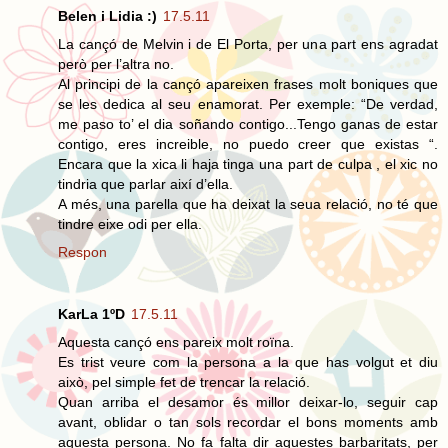
Belen i Lidia :)
17.5.11
La cançó de Melvin i de El Porta, per una part ens agradat
però per l’altra no.
Al principi de la cançó apareixen frases molt boniques que
se les dedica al seu enamorat. Per exemple: “De verdad,
me paso to’ el dia soñando contigo...Tengo ganas de estar
contigo, eres increible, no puedo creer que existas “.
Encara que la xica li haja tinga una part de culpa , el xic no
tindria que parlar així d’ella.
A més, una parella que ha deixat la seua relació, no té que
tindre eixe odi per ella.
Respon
KarLa 1ºD
17.5.11
Aquesta cançó ens pareix molt roïna.
Es trist veure com la persona a la que has volgut et diu
això, pel simple fet de trencar la relació.
Quan arriba el desamor és millor deixar-lo, seguir cap
avant, oblidar o tan sols recordar el bons moments amb
aquesta persona. No fa falta dir aquestes barbaritats, per