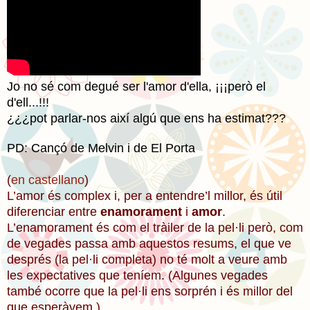
Jo no sé com degué ser l'amor d'ella, ¡¡¡però el
d'ell...!!!
¿¿¿pot parlar-nos així algú que ens ha estimat???
PD: Cançó de Melvin i de El Porta
(
en castellano
)
L’amor és complex i, per a entendre’l millor, és útil
diferenciar entre
enamorament
i
amor
.
L’enamorament és com el tràiler de la pel·li però, com
de vegades passa amb aquestos resums, el que ve
després (la pel·li completa) no té molt a veure amb
les expectatives que teníem. (Algunes vegades
també ocorre que la pel·li ens sorprén i és millor del
que esperàvem.)