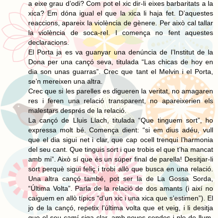
a eixe grau d’odi? Com pot el xic dir-li eixes barbaritats a la
xica? Em dóna igual el que la xica li haja fet. D’aquestes
reaccions, apareix la violència de gènere. Per això cal tallar
la violència de soca-rel. I comença no fent aquestes
declaracions.
El Porta ja es va guanyar una denúncia de l’Institut de la
Dona per una cançó seva, titulada “Las chicas de hoy en
dia son unas guarras”. Crec que tant el Melvin i el Porta,
se’n mereixen una altra.
Crec que si les parelles es digueren la veritat, no amagaren
res i feren una relació transparent, no apareixerien els
malestars després de la relació.
La cançó de Lluis Llach, titulada “Que tinguem sort”, ho
expressa molt bé. Comença dient: “si em dius adéu, vull
que el dia sigui net i clar, que cap ocell trenqui l’harmonia
del seu cant. Que tinguis sort i que trobis el que t’ha mancat
amb mi”. Això sí que és un súper final de parella! Desitjar-li
sort perquè sigui feliç i trobi allò que busca en una relació.
Una altra cançó també, pot ser la de La Gossa Sorda,
“Última Volta”. Parla de la relació de dos amants (i així no
caiguem en allò típics “d’un xic i una xica que s’estimen”). El
jo de la cançó, repetix l’última volta que et veig, i li desitja
que el seu camí siga clar, amb noves sendes i ple de llum.