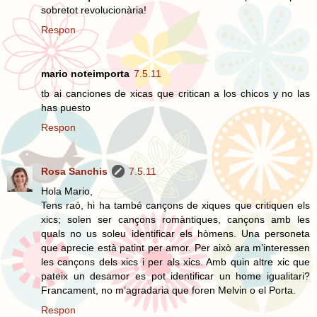
sobretot revolucionària!
Respon
mario noteimporta
7.5.11
tb ai canciones de xicas que critican a los chicos y no las
has puesto
Respon
Rosa Sanchis
7.5.11
Hola Mario,
Tens raó, hi ha també cançons de xiques que critiquen els
xics; solen ser cançons romàntiques, cançons amb les
quals no us soleu identificar els hòmens. Una personeta
que aprecie està patint per amor. Per això ara m’interessen
les cançons dels xics i per als xics. Amb quin altre xic que
pateix un desamor es pot identificar un home igualitari?
Francament, no m’agradaria que foren Melvin o el Porta.
Respon