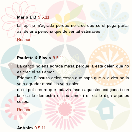
Mario 1ºB
9.5.11
El rap no m’agrada perquè no crec que se el puga parlar
así de una persona que de veritat estimaves
Respon
Paulette & Flavia
9.5.11
La cançó no ens agrada masa perquè la esta deien que no
es crec el seu amor .
Edemes l´ insulta deien coses que saps que a la xica no la
va a agradar masà i la va a doler
no el pot creure que todavia fasen aquestes cançons i con
la xica le demostra el seu amor i el xic le diga aquetes
coses.
Respon
Anònim
9.5.11