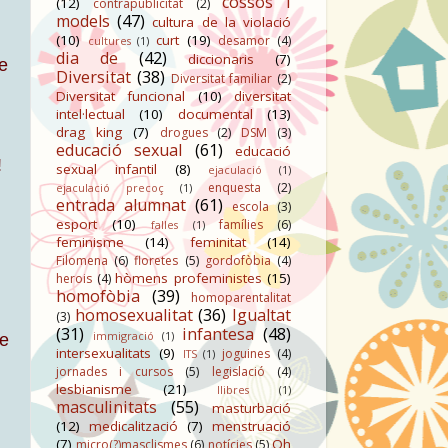
cossos i
(12)
contrapublicitat
(2)
models
(47)
cultura de la violació
(10)
curt
(19)
desamor
(4)
cultures
(1)
dia de
(42)
diccionaris
(7)
de
Diversitat
(38)
Diversitat familiar
(2)
Diversitat funcional
(10)
diversitat
intel·lectual
(10)
documental
(13)
drag king
(7)
drogues
(2)
DSM
(3)
educació sexual
(61)
educació
!
sexual infantil
(8)
ejaculació
(1)
enquesta
(2)
ejaculació precoç
(1)
entrada alumnat
(61)
escola
(3)
esport
(10)
famílies
(6)
falles
(1)
feminisme
(14)
feminitat
(14)
Filomena
(6)
floretes
(5)
gordofòbia
(4)
hòmens profeministes
(15)
herois
(4)
homofòbia
(39)
homoparentalitat
homosexualitat
(36)
Igualtat
(3)
(31)
infantesa
(48)
immigració
(1)
de
intersexualitats
(9)
joguines
(4)
ITS
(1)
jornades i cursos
(5)
legislació
(4)
,
lesbianisme
(21)
llibres
(1)
masculinitats
(55)
masturbació
(12)
medicalització
(7)
menstruació
(7)
Oh
micro(?)masclismes
(6)
notícies
(5)