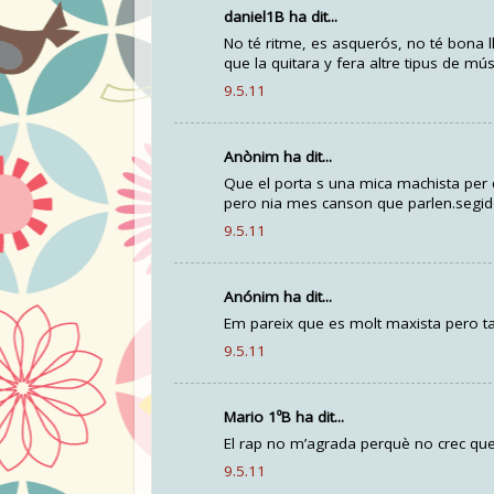
daniel1B ha dit...
No té ritme, es asquerós, no té bona ll
que la quitara y fera altre tipus de mús
9.5.11
Anònim ha dit...
Que el porta s una mica machista per 
pero nia mes canson que parlen.segi
9.5.11
Anónim ha dit...
Em pareix que es molt maxista pero t
9.5.11
Mario 1ºB ha dit...
El rap no m’agrada perquè no crec que
9.5.11