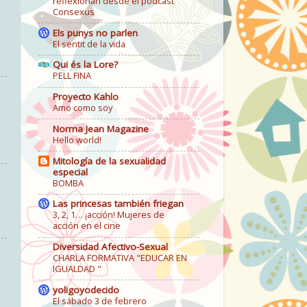
reflexionan desde el podcast
Consexus
Els punys no parlen
El sentit de la vida
Qui és la Lore?
PELL FINA
Proyecto Kahlo
Amo como soy
Norma Jean Magazine
Hello world!
Mitología de la sexualidad
especial
BOMBA
Las princesas también friegan
3, 2, 1… ¡acción! Mujeres de
acción en el cine
Diversidad Afectivo-Sexual
CHARLA FORMATIVA "EDUCAR EN
IGUALDAD "
yoligoyodecido
El sábado 3 de febrero