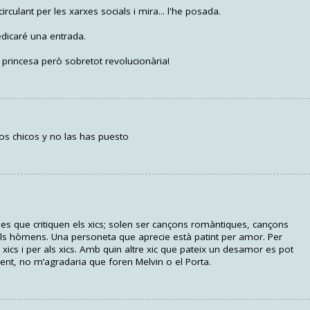
rculant per les xarxes socials i mira... l'he posada.
edicaré una entrada.
 princesa però sobretot revolucionària!
 los chicos y no las has puesto
es que critiquen els xics; solen ser cançons romàntiques, cançons
 els hòmens. Una personeta que aprecie està patint per amor. Per
xics i per als xics. Amb quin altre xic que pateix un desamor es pot
ment, no m’agradaria que foren Melvin o el Porta.