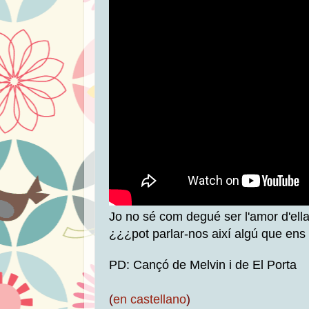
Jo no sé com degué ser l'amor d'ella, ¡
¿¿¿pot parlar-nos així algú que ens
PD: Cançó de Melvin i de El Porta
(
en castellano
)