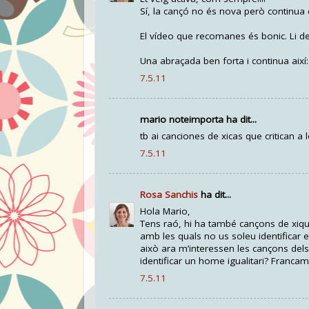
Sí, la cançó no és nova però continua ci
El vídeo que recomanes és bonic. Li d
Una abraçada ben forta i continua així:
7.5.11
mario noteimporta ha dit...
tb ai canciones de xicas que critican a
7.5.11
Rosa Sanchis
ha dit...
Hola Mario,
Tens raó, hi ha també cançons de xiqu
amb les quals no us soleu identificar
això ara m’interessen les cançons dels 
identificar un home igualitari? Franca
7.5.11