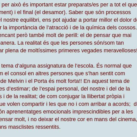
er això és important estar preparats/es per a tot el que
ament) i el final (el desamor). Saber que són processos
l nostre equilibri, ens pot ajudar a portar millor el dolor 
la importància de l’atracció i de la química dels cossos.
ncant però també molt de perill: el de pensar que mai
manera.
La realitat és que les persones són/som tan
star plena de moltíssimes primeres vegades meravelloses
 tema d’alguna assignatura de l’escola. És normal que
el consol en altres persones que s’han sentit com
 de Melvin i el Porta és molt forta!! En aquest tema de
 d’estimar; de l’espai personal, del nostre i del de la
 de la realitat; de com conjugar la llibertat pròpia i
que volen compartir i les que no i com arribar a acords; 
s són aprenentatges emocionals imprescindibles per a les
ensar molt, i no deixar el nostre cor en mans del cinema
uns masclistes ressentits.