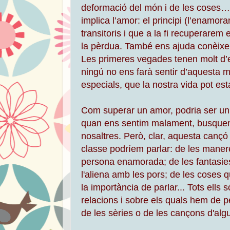
deformació del món i de les coses… p
implica l’amor: el principi (l’enamor
transitoris i que a la fi recuperarem e
la pèrdua. També ens ajuda conèixer 
Les primeres vegades tenen molt d’e
ningú no ens farà sentir d’aquesta 
especials, que la nostra vida pot e
Com superar un amor, podria ser un
quan ens sentim malament, busquem 
nosaltres. Però, clar, aquesta cançó
classe podríem parlar: de les maneres
persona enamorada; de les fantasies i
l'aliena amb les pors; de les coses 
la importància de parlar... Tots ell
relacions i sobre els quals hem de p
de les sèries o de les cançons d'alg