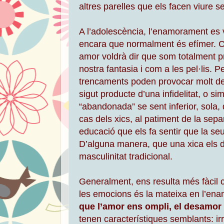
altres parelles que els facen viure s
A l’adolescència, l’enamorament es v
encara que normalment és efímer. Co
amor voldrà dir que som totalment p
nostra fantasia i com a les pel·lis. P
trencaments poden provocar molt de 
sigut producte d’una infidelitat, o 
“abandonada” se sent inferior, sola, 
cas dels xics, al patiment de la sepa
educació que els fa sentir que la s
D’alguna manera, que una xica els de
masculinitat tradicional.
Generalment, ens resulta més fàcil c
les emocions és la mateixa en l’ena
que l’amor ens ompli, el desamor
tenen característiques semblants: irr