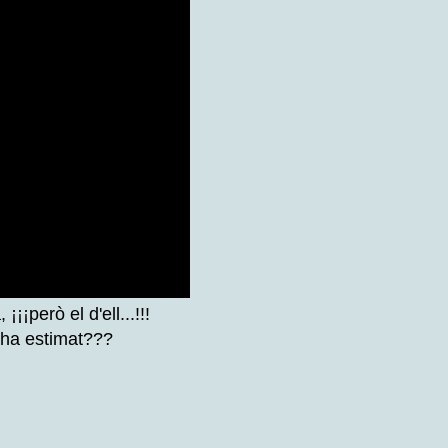
¡¡però el d'ell...!!!
 ha estimat???