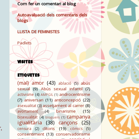
Com fer un comentari al blog
Autoavaluació dels comentaris dels
blogs
LLISTA DE FEMINISTES
Padlets
VISITES
ETIQUETES
(mal) amor
(43)
abús
ablació
(5)
sexual
(9)
Abús sexual infantil
(7)
androcentrisme
activisme
(4)
AMPGIL
(1)
(7)
aniversari
(11)
anticoncepció
(22)
assetjament al carrer
(8)
asexualitat
(3)
binarisme
(15)
avortament
(4)
campanya
bisexualitat
(4)
bloguers
(1)
igualitària
(38)
cançons
(25)
,
clítoris
(19)
censura
(2)
còmics
(5)
consentiment
(13)
conservadorisme