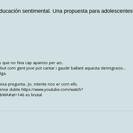
educación sentimental. Una propuesta para adolescentes
que no feia cap aparicio per aci..
ut com gent jove pot cantar i gaudir ballant aquesta dennigracio...
lga.
eixa pregunta.. Jo, intente nos er com ells.
 sense dubte https://www.youtube.com/watch?
bWA#at=146 es brutal