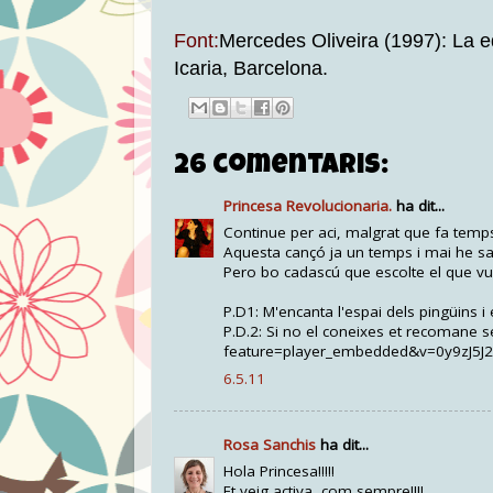
Font:
Mercedes Oliveira (1997): La 
Icaria, Barcelona.
26 comentaris:
Princesa Revolucionaria.
ha dit...
Continue per aci, malgrat que fa temps 
Aquesta cançó ja un temps i mai he sab
Pero bo cadascú que escolte el que vu
P.D1: M'encanta l'espai dels pingüins i 
P.D.2: Si no el coneixes et recomane
feature=player_embedded&v=0y9zJ5J2
6.5.11
Rosa Sanchis
ha dit...
Hola Princesa!!!!!
Et veig activa, com sempre!!!!