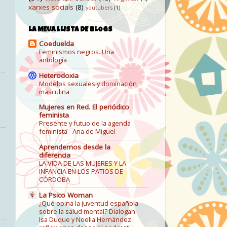
xarxes socials
(8)
youtubers
(1)
LA MEUA LLISTA DE BLOGS
Coeduelda
Feminismos negros. Una
antología
Heterodoxia
Modelos sexuales y dominación
masculina
Mujeres en Red. El periódico
feminista
Presente y futuo de la agenda
feminista - Ana de Miguel
Aprendemos desde la
diferencia
LA VIDA DE LAS MUJERES Y LA
INFANCIA EN LOS PATIOS DE
CÓRDOBA
La Psico Woman
¿Qué opina la juventud española
sobre la salud mental? Dialogan
Isa Duque y Noelia Hernández