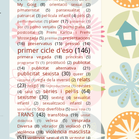
My Goig
(8)
orientació sexual
(2)
p/maternitat
(5)
pansexualitat
(2)
.
patriarcat
(3)
pel·lícula infantil
(4)
pèls
(2)
plaer
(17)
performativitat
(1)
poliamor
(1)
porno venjatiu
(2)
pornografia
(2)
por
(1)
postcoital
(3)
Premi Karícia i Premi
presentacions
Mossegada
(5)
premsa
(1)
(16)
preservatius
(15)
pressió
(14)
primer cicle d'eso
(146)
primera vegada
(18)
princeses
(5)
publicitat
prostitució
(2)
programa TV
(1)
(14)
publicitat alternativa
(21)
publicitat sexista
(30)
queer
(3)
relats
regla de la inversió
(2)
racisme
(1)
(23)
religió
(6)
revistes
reproductisme
(1)
sèries i pel·lis
(64)
(4)
salut
(2)
sexisme
(30)
sexting
(4)
sexualitat
infantil
(2)
sexualització infantil
(2)
Stop diverfòbia
(5)
sororitat
(1)
taxa rosa
(1)
TRANS
(43)
transfòbia
(19)
unitat
Vesprada
vellesa
(5)
didàctica
(1)
Diversa
(8)
violació
(17)
vibrador
(3)
violència masclista
violència
(18)
(51)
violència sexual
(13)
virginitat
(4)