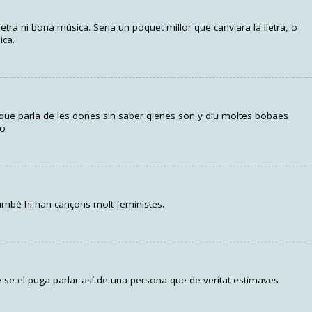
etra ni bona música. Seria un poquet millor que canviara la lletra, o
ica.
que parla de les dones sin saber qienes son y diu moltes bobaes
do
ambé hi han cançons molt feministes.
 se el puga parlar así de una persona que de veritat estimaves