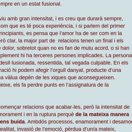
empre en un estat fusional.
iu amb gran intensitat, i es creu que durarà sempre,
m que es té poca experiència, i si parlem del primer
rincipiants, es pensa que l’amor ha de ser com en la
erò clar, la major part de relacions tenen un final i els
dolor, sobretot quan no es fan de mutu acord, o si han
simplement hi ha terceres persones implicades. La persona
desil·lusionada, ressentida, tal vegada culpable. En els
ració hi podem afegir l’orgull danyat, producte d’una
eua vàlua depén de les xiques que aconsegueixen.
ixe, els fa perdre punts en l’assignatura de la
omençar relacions que acabar-les, però la intensitat de
morament i en la ruptura perquè
de la mateixa manera
 ens buida
. Ambdós processos, enamorament i desamor
ealitat, invasió de l’emoció, pèrdua d’un/a mateix,