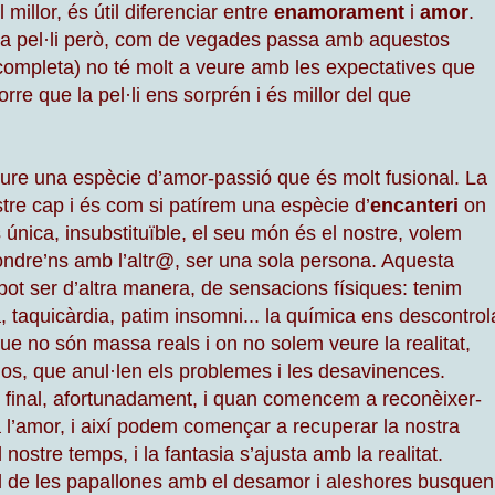
millor, és útil diferenciar entre
enamorament
i
amor
.
 la pel·li però, com de vegades passa amb aquestos
 completa) no té molt a veure amb les expectatives que
e que la pel·li ens sorprén i és millor del que
ure una espècie d’amor-passió que és molt fusional. La
re cap i és com si patírem una espècie d’
encanteri
on
s única, insubstituïble, el seu món és el nostre, volem
 fondre’ns amb l’altr@, ser una sola persona. Aquesta
t ser d’altra manera, de sensacions físiques: tenim
, taquicàrdia, patim insomni... la química ens descontrol
que no són massa reals i on no solem veure la realitat,
jos, que anul·len els problemes i les desavinences.
final, afortunadament, i quan comencem a reconèixer-
l’amor, i així podem començar a recuperar la nostra
l nostre temps, i la fantasia s’ajusta amb la realitat.
al de les papallones amb el desamor i aleshores busquen