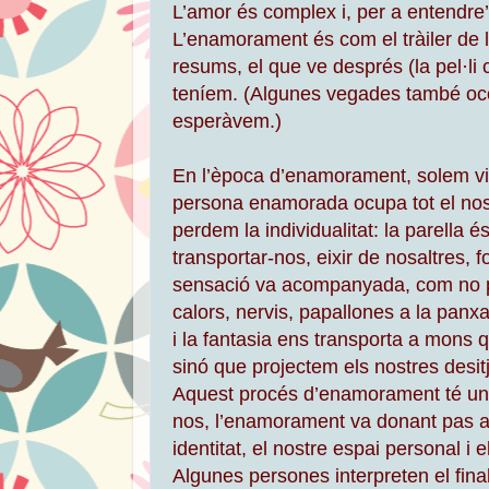
L’amor és complex i, per a entendre’l 
L’enamorament és com el tràiler de
resums, el que ve després (la pel·li
teníem. (Algunes vegades també ocorr
esperàvem.)
En l’època d’enamorament, solem vi
persona enamorada ocupa tot el nost
perdem la individualitat: la parella é
transportar-nos, eixir de nosaltres,
sensació va acompanyada, com no po
calors, nervis, papallones a la panxa
i la fantasia ens transporta a mons 
sinó que projectem els nostres desit
Aquest procés d’enamorament té un 
nos, l’enamorament va donant pas a 
identitat, el nostre espai personal i e
Algunes persones interpreten el fin