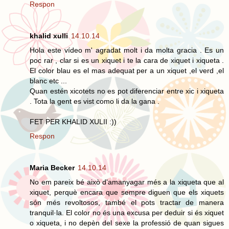
Respon
khalid xulli
14.10.14
Hola este vídeo m' agradat molt i da molta gracia . Es un
poc rar , clar si es un xiquet i te la cara de xiquet i xiqueta .
El color blau es el mas adequat per a un xiquet ,el verd ,el
blanc etc ...
Quan estén xicotets no es pot diferenciar entre xic i xiqueta
. Tota la gent es vist como li da la gana .
FET PER KHALID XULII :))
Respon
Maria Becker
14.10.14
No em pareix bé això d'amanyagar més a la xiqueta que al
xiquet, perquè encara que sempre diguen que els xiquets
són més revoltosos, també el pots tractar de manera
tranquil·la. El color no és una excusa per deduir si és xiquet
o xiqueta, i no depèn del sexe la professió de quan sigues