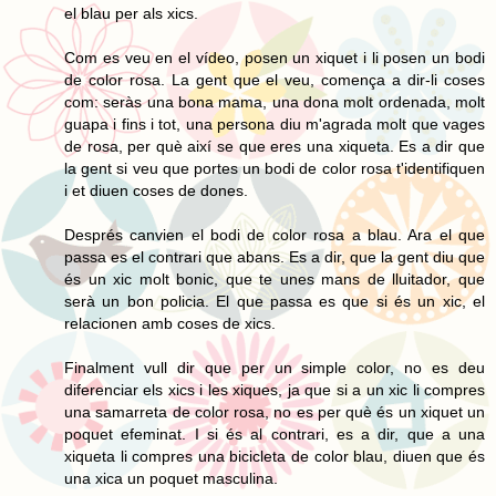
el blau per als xics.
Com es veu en el vídeo, posen un xiquet i li posen un bodi
de color rosa. La gent que el veu, comença a dir-li coses
com: seràs una bona mama, una dona molt ordenada, molt
guapa i fins i tot, una persona diu m'agrada molt que vages
de rosa, per què així se que eres una xiqueta. Es a dir que
la gent si veu que portes un bodi de color rosa t'identifiquen
i et diuen coses de dones.
Després canvien el bodi de color rosa a blau. Ara el que
passa es el contrari que abans. Es a dir, que la gent diu que
és un xic molt bonic, que te unes mans de lluitador, que
serà un bon policia. El que passa es que si és un xic, el
relacionen amb coses de xics.
Finalment vull dir que per un simple color, no es deu
diferenciar els xics i les xiques, ja que si a un xic li compres
una samarreta de color rosa, no es per què és un xiquet un
poquet efeminat. I si és al contrari, es a dir, que a una
xiqueta li compres una bicicleta de color blau, diuen que és
una xica un poquet masculina.