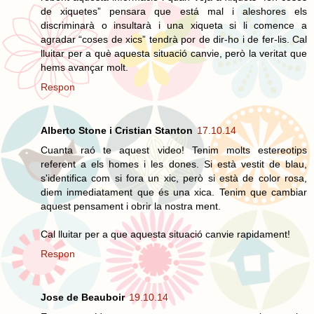
de xiquetes” pensara que está mal i aleshores els
discriminarà o insultarà i una xiqueta si li comence a
agradar “coses de xics” tendrà por de dir-ho i de fer-lis. Cal
lluitar per a què aquesta situació canvie, però la veritat que
hems avançar molt.
Respon
Alberto Stone i Cristian Stanton
17.10.14
Cuanta raó te aquest video! Tenim molts estereotips
referent a els homes i les dones. Si està vestit de blau,
s'identifica com si fora un xic, però si està de color rosa,
diem inmediatament que és una xica. Tenim que cambiar
aquest pensament i obrir la nostra ment.
Cal lluitar per a que aquesta situació canvie rapidament!
Respon
Jose de Beauboir
19.10.14