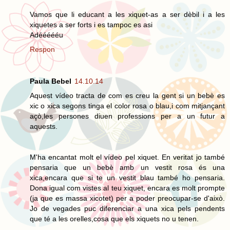
Vamos que li educant a les xiquet-as a ser dèbil i a les
xiquetes a ser forts i es tampoc es asi
Adéééééu
Respon
Paula Bebel
14.10.14
Aquest vídeo tracta de com es creu la gent si un bebè es
xic o xica segons tinga el color rosa o blau,i com mitjançant
açò,les persones diuen professions per a un futur a
aquests.
M'ha encantat molt el vídeo pel xiquet. En veritat jo també
pensaria que un bebè amb un vestit rosa és una
xica,encara que si te un vestit blau també ho pensaria.
Dona igual com vistes al teu xiquet, encara es molt prompte
(ja que es massa xicotet) per a poder preocupar-se d'això.
Jo de vegades puc diferenciar a una xica pels pendents
que té a les orelles,cosa que els xiquets no u tenen.