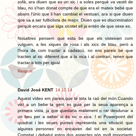
sofà, ara diuen que es un xic i a soles perquè va vestit de
blau, no s'han donat compte de que era el mateix bebè que
abans l'únic que li han cambiat el vestuari, ara si que diuen
que va a ser futbolista de major. Diuen que es discriminatori
perquè encara que siga xicotet ell ja entén de que sexe es.
Nosaltres pensem que esta be que els visteixen com
vulguen, a les xiques de rosa i als xics de blau, però a
l'hora de com tractar a cadascú, no ens pareix be que
tracten al xic diferent que a la xica i al contrari, tenen que
tractar a tots per igual.
Respon
David José KENT
14.10.14
Aquest vídeo em pareix,que té tota la raó del món.Cuando
vist a un bebe la gent es guia per la seua aparença a
primera vista, ja que quedaria malament o rar desdunar a
un beu per a saber si és xic o xica. I el Powerpoint del
quadrat i les seues puntes representa una situació que
algunes persones no encaixen del tot en la societat.
Comptat i debatut estos dos aspectes són molt importants