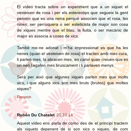
El vídeo tracta sobre un experiment que a un xiquet el
vesteixen de rosa i per els estereotips que segueix la gent
pensen que es una nena perquè associen que el rosa, les
nines, ser perruquera o ser esteticista de major son cosa
de xiques mentre que el blau, la lluita, o ser mecànic de
major es associa a coses de xics.
També me-ne adonat i m'ha impressionat es que ha les
nenes (quan el vesteixen de rosa) el tracten amb mes cura,
li parlen mes, la abracen mes, en canvi quan creuen que es
un nen l'agafen mes bruscament i li parlaven menys.
Serà per això que algunes xiques parlen mes que molts
xics, i que alguns xics son mes bruts (brutos) que moltes
xiques?
Respon
Rubén Du Chatelet
20.10.14
Aquest vídeo ens parla de como des de el principi tractem
als xiquets depenent de si son xics o xiques, de com