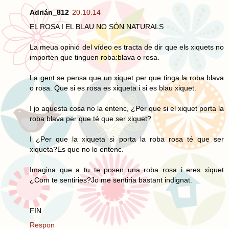
Adrián_812
20.10.14
EL ROSA I EL BLAU NO SÓN NATURALS
La meua opinió del vídeo es tracta de dir que els xiquets no
importen que tinguen roba:blava o rosa.
La gent se pensa que un xiquet per que tinga la roba blava
o rosa. Que si es rosa es xiqueta i si es blau xiquet.
I jo aquesta cosa no la entenc, ¿Per que si el xiquet porta la
roba blava per que té que ser xiquet?
I ¿Per que la xiqueta si porta la roba rosa té que ser
xiqueta?Es que no lo entenc.
Imagina que a tu te posen una roba rosa i eres xiquet
¿Com te sentiries?Jo me sentiria bastant indignat.
FIN
Respon