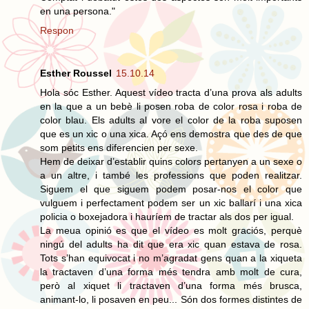
en una persona."
Respon
Esther Roussel
15.10.14
Hola sóc Esther. Aquest vídeo tracta d’una prova als adults
en la que a un bebè li posen roba de color rosa i roba de
color blau. Els adults al vore el color de la roba suposen
que es un xic o una xica. Açó ens demostra que des de que
som petits ens diferencien per sexe.
Hem de deixar d’establir quins colors pertanyen a un sexe o
a un altre, i també les professions que poden realitzar.
Siguem el que siguem podem posar-nos el color que
vulguem i perfectament podem ser un xic ballarí i una xica
policia o boxejadora i hauríem de tractar als dos per igual.
La meua opinió es que el vídeo es molt graciós, perquè
ningú del adults ha dit que era xic quan estava de rosa.
Tots s’han equivocat i no m’agradat gens quan a la xiqueta
la tractaven d’una forma més tendra amb molt de cura,
però al xiquet li tractaven d’una forma més brusca,
animant-lo, li posaven en peu... Són dos formes distintes de