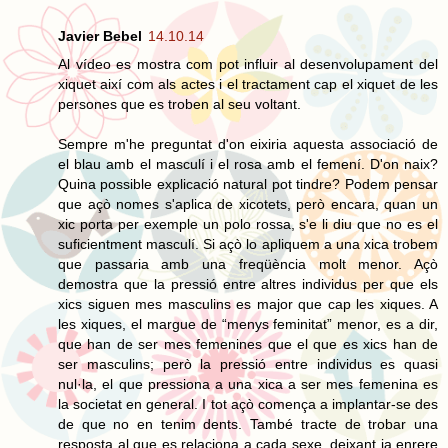
Javier Bebel
14.10.14
Al vídeo es mostra com pot influir al desenvolupament del
xiquet així com als actes i el tractament cap el xiquet de les
persones que es troben al seu voltant.
Sempre m'he preguntat d'on eixiria aquesta associació de
el blau amb el masculí i el rosa amb el femení. D'on naix?
Quina possible explicació natural pot tindre? Podem pensar
que açò nomes s'aplica de xicotets, però encara, quan un
xic porta per exemple un polo rossa, s'e li diu que no es el
suficientment masculí. Si açò lo apliquem a una xica trobem
que passaria amb una freqüència molt menor. Açò
demostra que la pressió entre altres individus per que els
xics siguen mes masculins es major que cap les xiques. A
les xiques, el margue de “menys feminitat” menor, es a dir,
que han de ser mes femenines que el que es xics han de
ser masculins; però la pressió entre individus es quasi
nul·la, el que pressiona a una xica a ser mes femenina es
la societat en general. I tot açò comença a implantar-se des
de que no en tenim dents. També tracte de trobar una
resposta al que es relaciona a cada sexe, deixant ja enrere