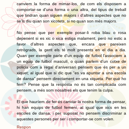
canviem la forma de mimar-los, de com els disposem a
comportar-se d'una forma o una altra, del tipus de treball
que tindran quan siguen majors i d'altres aspectes que no
se'ls diu quan son xicotets, si no quan son més majors.
No pense que per exemple posar-li roba blau o rosa
depenent si es xic o xica estiga malament, però no estic a
favor d'altres aspectes que, encara que pareixen
retrògrads, la gent els té molt presents en el dia a dia.
Quan per exemple parle d'un equip de futbol l'associem a
un equip de futbol masculí, o quan parlem d'un cotxe de
policia com a regal d'aniversari pensem que és per a un
xiquet; al igual que si dic que “es va apuntar a una escola
de dansa” pensem directament en una xiqueta. Per què ho
fem? Pense que la resposta no és tan complicada com
pensem, a més som nosaltres els que tenim la culpa.
El que hauríem de fer és canviar la nostra forma de pensar,
hi han equips de futbol femení, al igual que xics en les
escoles de dansa, i per suposat no pensem discriminar a
aquestes persones per ser i comportar-se com volen.
Respon