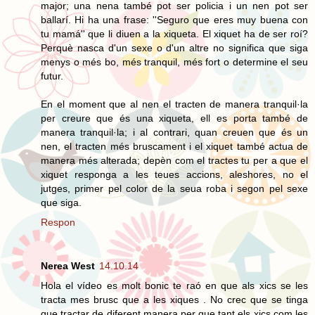
major; una nena també pot ser policia i un nen pot ser
ballarí. Hi ha una frase: ''Seguro que eres muy buena con
tu mamá'' que li diuen a la xiqueta. El xiquet ha de ser roí?
Perquè nasca d'un sexe o d'un altre no significa que siga
menys o més bo, més tranquil, més fort o determine el seu
futur.
En el moment que al nen el tracten de manera tranquil·la
per creure que és una xiqueta, ell es porta també de
manera tranquil·la; i al contrari, quan creuen que és un
nen, el tracten més bruscament i el xiquet també actua de
manera més alterada; depèn com el tractes tu per a que el
xiquet responga a les teues accions, aleshores, no el
jutges, primer pel color de la seua roba i segon pel sexe
que siga.
Respon
Nerea West
14.10.14
Hola el vídeo es molt bonic te raó en que als xics se les
tracta mes brusc que a les xiques . No crec que se tinga
que tractar de diferent manera per que tant els xics com les