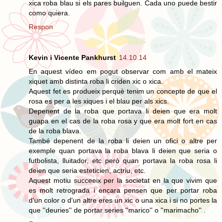
xica roba blau si els pares builguen. Cada uno puede bestir
como quiera.
Respon
Kevin i Vicente Pankhurst
14.10.14
En aquest vídeo em pogut observar com amb el mateix
xiquet amb distinta roba li criden xic o xica.
Aquest fet es produeix perquè tenim un concepte de que el
rosa es per a les xiques i el blau per als xics.
Depenent de la roba que portava li deien que era molt
guapa en el cas de la roba rosa y que era molt fort en cas
de la roba blava.
També depenent de la roba li deien un ofici o altre per
exemple quan portava la roba blava li deien que seria o
futbolista, lluitador, etc però quan portava la roba rosa li
deien que seria esteticien, actriu, etc.
Aquest motiu succeeix per la societat en la que vivim que
es molt retrograda i encara pensen que per portar roba
d'un color o d'un altre eres un xic o una xica i si no portes la
que ''deuries'' de portar series ''marico'' o ''marimacho'' .