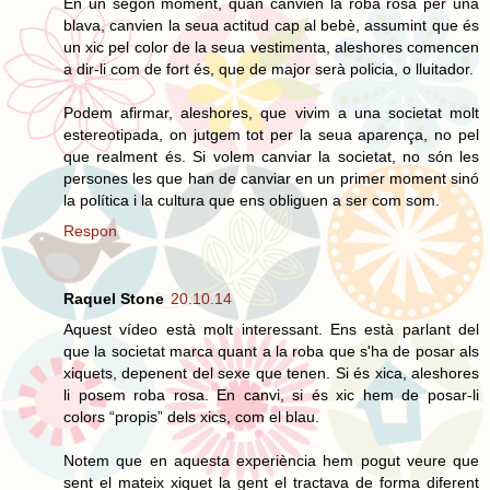
En un segon moment, quan canvien la roba rosa per una
blava, canvien la seua actitud cap al bebè, assumint que és
un xic pel color de la seua vestimenta, aleshores comencen
a dir-li com de fort és, que de major serà policia, o lluitador.
Podem afirmar, aleshores, que vivim a una societat molt
estereotipada, on jutgem tot per la seua aparença, no pel
que realment és. Si volem canviar la societat, no són les
persones les que han de canviar en un primer moment sinó
la política i la cultura que ens obliguen a ser com som.
Respon
Raquel Stone
20.10.14
Aquest vídeo està molt interessant. Ens està parlant del
que la societat marca quant a la roba que s'ha de posar als
xiquets, depenent del sexe que tenen. Si és xica, aleshores
li posem roba rosa. En canvi, si és xic hem de posar-li
colors “propis” dels xics, com el blau.
Notem que en aquesta experiència hem pogut veure que
sent el mateix xiquet la gent el tractava de forma diferent