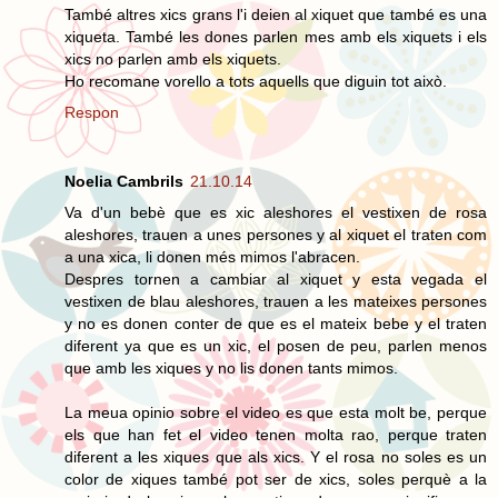
També altres xics grans l'i deien al xiquet que també es una
xiqueta. També les dones parlen mes amb els xiquets i els
xics no parlen amb els xiquets.
Ho recomane vorello a tots aquells que diguin tot això.
Respon
Noelia Cambrils
21.10.14
Va d'un bebè que es xic aleshores el vestixen de rosa
aleshores, trauen a unes persones y al xiquet el traten com
a una xica, li donen més mimos l'abracen.
Despres tornen a cambiar al xiquet y esta vegada el
vestixen de blau aleshores, trauen a les mateixes persones
y no es donen conter de que es el mateix bebe y el traten
diferent ya que es un xic, el posen de peu, parlen menos
que amb les xiques y no lis donen tants mimos.
La meua opinio sobre el video es que esta molt be, perque
els que han fet el video tenen molta rao, perque traten
diferent a les xiques que als xics. Y el rosa no soles es un
color de xiques també pot ser de xics, soles perquè a la