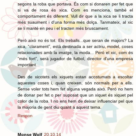
segons la roba que portava. És com si donaren per fet que
si va de rosa és xica. Com es menciona, també el
comportament és diferent. Vull dir que a la xica se li tracta
més suaument i d'una forma més dolça. Tanmateix, al xic
se li manté en peu i el tracten més bruscament.
Però això no és tot. Els treballs...que seran de majors? La
xica, “clarament”, està destinada a ser actriu, model, coses
relacionades amb la imatge, la moda... Però el xic, com és
“més fort”, serà jugador de futbol, director d'una empresa
important...
Des de xicotets els xiquets estan acostumats a escoltar
aquestes coses i, quan creixen, són normals per a ells.
Sense voler tots hem fet alguna vegada això. Però no hem
de donar per fet o per suposat que un xiquet és xiquet pel
color de la roba. I no ens hem de deixar influenciar pel que
la majoria de gent diu quant a aquest tema.
Respon
Monse Wolf
20.10.14