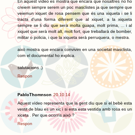
En aquest vídeo es mostra que encara que nosaltres no ho
creiem sempre serem un poc masclistes ja que sempre que
veiemun xiquet de rosa pensem que és una xiqueta i se li
tracta d'una forma diferent que al xiquet, a la xiqueta
sempre se li diu que serà molta guapa, molt prima, ... i al
xiquet que serà molt alt, molt fort, que treballarà de bomber,
militar o policia, i que la xiqueta serà perruquera, o mestra.
això mostra que encara convivim en una societat masclista,
com el documental ho explica.
salutacions :)
Respon
PabloThomnson
20.10.14
Aquest vídeo representa que la gent diu que si el bebè esta
vestit de blau es un xic i si esta esta vestida amb rosa es un
xiceta . Per que ocorrís això ?
Respon