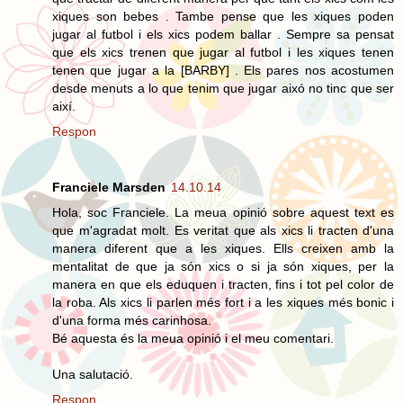
xiques son bebes . Tambe pense que les xiques poden
jugar al futbol i els xics podem ballar . Sempre sa pensat
que els xics trenen que jugar al futbol i les xiques tenen
tenen que jugar a la [BARBY] . Els pares nos acostumen
desde menuts a lo que tenim que jugar aixó no tinc que ser
així.
Respon
Franciele Marsden
14.10.14
Hola, soc Franciele. La meua opinió sobre aquest text es
que m'agradat molt. Es veritat que als xics li tracten d'una
manera diferent que a les xiques. Ells creixen amb la
mentalitat de que ja són xics o si ja són xiques, per la
manera en que els eduquen i tracten, fins i tot pel color de
la roba. Als xics li parlen més fort i a les xiques més bonic i
d'una forma més carinhosa.
Bé aquesta és la meua opinió i el meu comentari.
Una salutació.
Respon