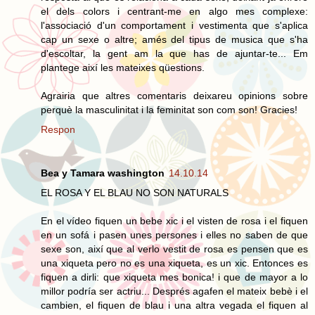
el dels colors i centrant-me en algo mes complexe:
l'associació d'un comportament i vestimenta que s'aplica
cap un sexe o altre; amés del tipus de musica que s'ha
d'escoltar, la gent am la que has de ajuntar-te... Em
plantege així les mateixes qüestions.
Agrairia que altres comentaris deixareu opinions sobre
perquè la masculinitat i la feminitat son com son! Gracies!
Respon
Bea y Tamara washington
14.10.14
EL ROSA Y EL BLAU NO SON NATURALS
En el vídeo fiquen un bebe xic i el visten de rosa i el fiquen
en un sofá i pasen unes persones i elles no saben de que
sexe son, així que al verlo vestit de rosa es pensen que es
una xiqueta pero no es una xiqueta, es un xic. Entonces es
fiquen a dirli: que xiqueta mes bonica! i que de mayor a lo
millor podría ser actriu... Després agafen el mateix bebè i el
cambien, el fiquen de blau i una altra vegada el fiquen al