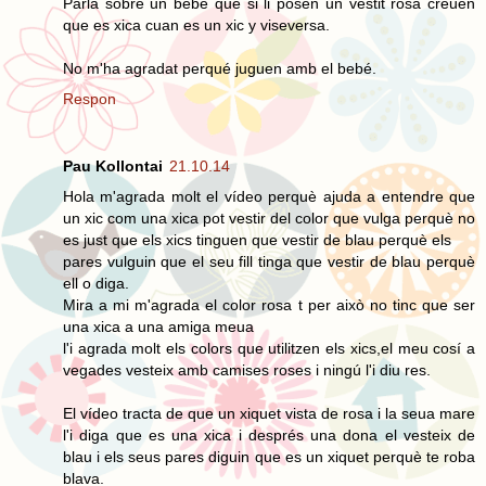
Parla sobre un bebé que si li posen un vestit rosa creuen
que es xica cuan es un xic y viseversa.
No m'ha agradat perqué juguen amb el bebé.
Respon
Pau Kollontai
21.10.14
Hola m'agrada molt el vídeo perquè ajuda a entendre que
un xic com una xica pot vestir del color que vulga perquè no
es just que els xics tinguen que vestir de blau perquè els
pares vulguin que el seu fill tinga que vestir de blau perquè
ell o diga.
Mira a mi m'agrada el color rosa t per això no tinc que ser
una xica a una amiga meua
l'i agrada molt els colors que utilitzen els xics,el meu cosí a
vegades vesteix amb camises roses i ningú l'i diu res.
El vídeo tracta de que un xiquet vista de rosa i la seua mare
l'i diga que es una xica i després una dona el vesteix de
blau i els seus pares diguin que es un xiquet perquè te roba
blava.