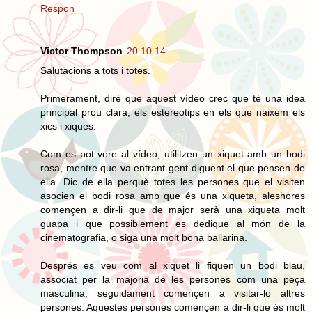
Respon
Victor Thompson
20.10.14
Salutacions a tots i totes.
Primerament, diré que aquest vídeo crec que té una idea
principal prou clara, els estereotips en els que naixem els
xics i xiques.
Com es pot vore al vídeo, utilitzen un xiquet amb un bodi
rosa, mentre que va entrant gent diguent el que pensen de
ella. Dic de ella perquè totes les persones que el visiten
asocien el bodi rosa amb que és una xiqueta, aleshores
començen a dir-li que de major serà una xiqueta molt
guapa i que possiblement es dedique al món de la
cinematografia, o siga una molt bona ballarina.
Després es veu com al xiquet li fiquen un bodi blau,
associat per la majoria de les persones com una peça
masculina, seguidament començen a visitar-lo altres
persones. Aquestes persones començen a dir-li que és molt