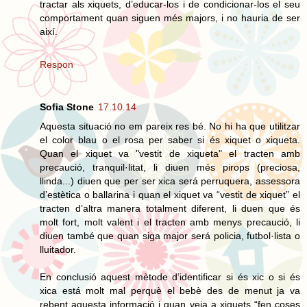
tractar als xiquets, d’educar-los i de condicionar-los el seu
comportament quan siguen més majors, i no hauria de ser
així.
Respon
Sofia Stone
17.10.14
Aquesta situació no em pareix res bé. No hi ha que utilitzar
el color blau o el rosa per saber si és xiquet o xiqueta.
Quan el xiquet va "vestit de xiqueta" el tracten amb
precaució, tranquil·litat, li diuen més pirops (preciosa,
llinda...) diuen que per ser xica será perruquera, assessora
d’estètica o ballarina i quan el xiquet va “vestit de xiquet” el
tracten d’altra manera totalment diferent, li duen que és
molt fort, molt valent i el tracten amb menys precaució, li
diuen també que quan siga major será policia, futbol·lista o
lluitador.
En conclusió aquest mètode d’identificar si és xic o si és
xica está molt mal perquè el bebè des de menut ja va
rebent aquesta informació i quan veja a xiquets “fen coses