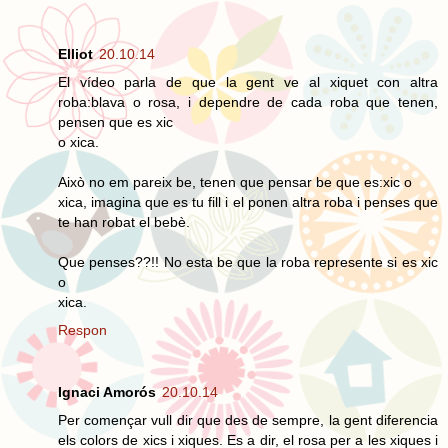
Elliot
20.10.14
El vídeo parla de que la gent ve al xiquet con altra
roba:blava o rosa, i dependre de cada roba que tenen,
pensen que es xic
o xica.
Això no em pareix be, tenen que pensar be que es:xic o
xica, imagina que es tu fill i el ponen altra roba i penses que
te han robat el bebè.
Que penses??!! No esta be que la roba represente si es xic
o
xica.
Respon
Ignaci Amorós
20.10.14
Per començar vull dir que des de sempre, la gent diferencia
els colors de xics i xiques. Es a dir, el rosa per a les xiques i