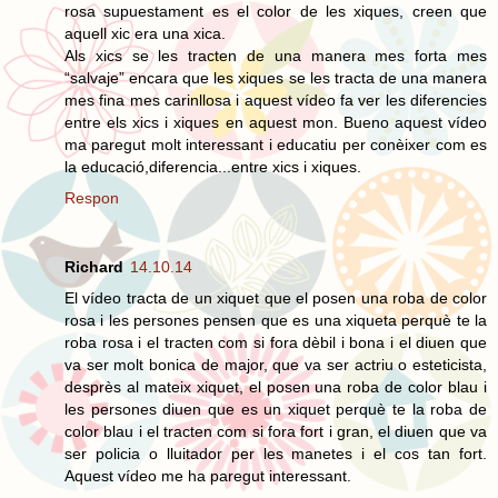
rosa supuestament es el color de les xiques, creen que
aquell xic era una xica.
Als xics se les tracten de una manera mes forta mes
“salvaje” encara que les xiques se les tracta de una manera
mes fina mes carinllosa i aquest vídeo fa ver les diferencies
entre els xics i xiques en aquest mon. Bueno aquest vídeo
ma paregut molt interessant i educatiu per conèixer com es
la educació,diferencia...entre xics i xiques.
Respon
Richard
14.10.14
El vídeo tracta de un xiquet que el posen una roba de color
rosa i les persones pensen que es una xiqueta perquè te la
roba rosa i el tracten com si fora dèbil i bona i el diuen que
va ser molt bonica de major, que va ser actriu o esteticista,
desprès al mateix xiquet, el posen una roba de color blau i
les persones diuen que es un xiquet perquè te la roba de
color blau i el tracten com si fora fort i gran, el diuen que va
ser policia o lluitador per les manetes i el cos tan fort.
Aquest vídeo me ha paregut interessant.