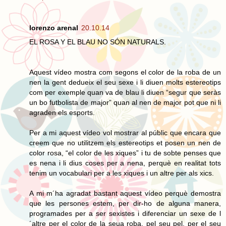
lorenzo arenal
20.10.14
EL ROSA Y EL BLAU NO SÓN NATURALS.
Aquest vídeo mostra com segons el color de la roba de un
nen la gent dedueix el seu sexe i li diuen molts estereotips
com per exemple quan va de blau li diuen “segur que seràs
un bo futbolista de major” quan al nen de major pot que ni li
agraden els esports.
Per a mi aquest vídeo vol mostrar al públic que encara que
creem que no utilitzem els estereotips et posen un nen de
color rosa, “el color de les xiques” i tu de sobte penses que
es nena i li dius coses per a nena, perquè en realitat tots
tenim un vocabulari per a les xiques i un altre per als xics.
A mi m´ha agradat bastant aquest vídeo perquè demostra
que les persones estem, per dir-ho de alguna manera,
programades per a ser sexistes i diferenciar un sexe de l
´altre per el color de la seua roba, pel seu pel, per el seu