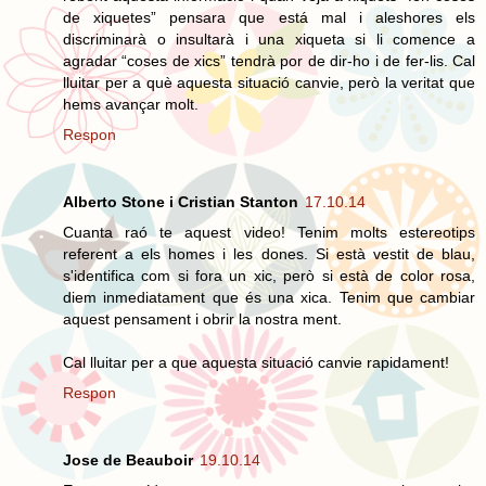
de xiquetes” pensara que está mal i aleshores els
discriminarà o insultarà i una xiqueta si li comence a
agradar “coses de xics” tendrà por de dir-ho i de fer-lis. Cal
lluitar per a què aquesta situació canvie, però la veritat que
hems avançar molt.
Respon
Alberto Stone i Cristian Stanton
17.10.14
Cuanta raó te aquest video! Tenim molts estereotips
referent a els homes i les dones. Si està vestit de blau,
s'identifica com si fora un xic, però si està de color rosa,
diem inmediatament que és una xica. Tenim que cambiar
aquest pensament i obrir la nostra ment.
Cal lluitar per a que aquesta situació canvie rapidament!
Respon
Jose de Beauboir
19.10.14