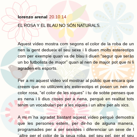
lorenzo arenal
20.10.14
EL ROSA Y EL BLAU NO SÓN NATURALS.
Aquest vídeo mostra com segons el color de la roba de un
nen la gent dedueix el seu sexe i li diuen molts estereotips
com per exemple quan va de blau li diuen “segur que seràs
un bo futbolista de major” quan al nen de major pot que ni li
agraden els esports.
Per a mi aquest vídeo vol mostrar al públic que encara que
creem que no utilitzem els estereotips et posen un nen de
color rosa, “el color de les xiques” i tu de sobte penses que
es nena i li dius coses per a nena, perquè en realitat tots
tenim un vocabulari per a les xiques i un altre per als xics.
A mi m´ha agradat bastant aquest vídeo perquè demostra
que les persones estem, per dir-ho de alguna manera,
programades per a ser sexistes i diferenciar un sexe de l
´altre per el color de la seua roba, pel seu pel, per el seu