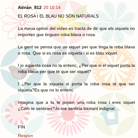
Adrián_812
20.10.14
EL ROSA I EL BLAU NO SÓN NATURALS
La meua opinió del vídeo es tracta de dir que els xiquets no
importen que tinguen roba:blava o rosa.
La gent se pensa que un xiquet per que tinga la roba blava
o rosa. Que si es rosa es xiqueta i si es blau xiquet.
I jo aquesta cosa no la entenc, ¿Per que si el xiquet porta la
roba blava per que té que ser xiquet?
I ¿Per que la xiqueta si porta la roba rosa té que ser
xiqueta?Es que no lo entenc.
Imagina que a tu te posen una roba rosa i eres xiquet
¿Com te sentiries?Jo me sentiria bastant indignat.
FIN
Respon