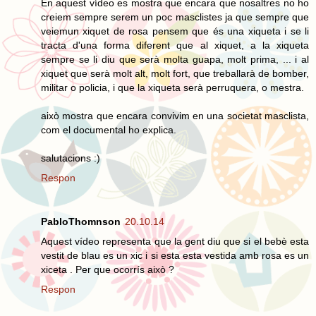
En aquest vídeo es mostra que encara que nosaltres no ho
creiem sempre serem un poc masclistes ja que sempre que
veiemun xiquet de rosa pensem que és una xiqueta i se li
tracta d'una forma diferent que al xiquet, a la xiqueta
sempre se li diu que serà molta guapa, molt prima, ... i al
xiquet que serà molt alt, molt fort, que treballarà de bomber,
militar o policia, i que la xiqueta serà perruquera, o mestra.
això mostra que encara convivim en una societat masclista,
com el documental ho explica.
salutacions :)
Respon
PabloThomnson
20.10.14
Aquest vídeo representa que la gent diu que si el bebè esta
vestit de blau es un xic i si esta esta vestida amb rosa es un
xiceta . Per que ocorrís això ?
Respon