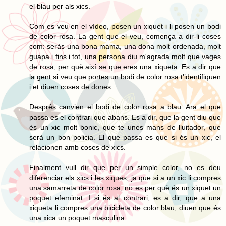
el blau per als xics.
Com es veu en el vídeo, posen un xiquet i li posen un bodi
de color rosa. La gent que el veu, comença a dir-li coses
com: seràs una bona mama, una dona molt ordenada, molt
guapa i fins i tot, una persona diu m'agrada molt que vages
de rosa, per què així se que eres una xiqueta. Es a dir que
la gent si veu que portes un bodi de color rosa t'identifiquen
i et diuen coses de dones.
Després canvien el bodi de color rosa a blau. Ara el que
passa es el contrari que abans. Es a dir, que la gent diu que
és un xic molt bonic, que te unes mans de lluitador, que
serà un bon policia. El que passa es que si és un xic, el
relacionen amb coses de xics.
Finalment vull dir que per un simple color, no es deu
diferenciar els xics i les xiques, ja que si a un xic li compres
una samarreta de color rosa, no es per què és un xiquet un
poquet efeminat. I si és al contrari, es a dir, que a una
xiqueta li compres una bicicleta de color blau, diuen que és
una xica un poquet masculina.