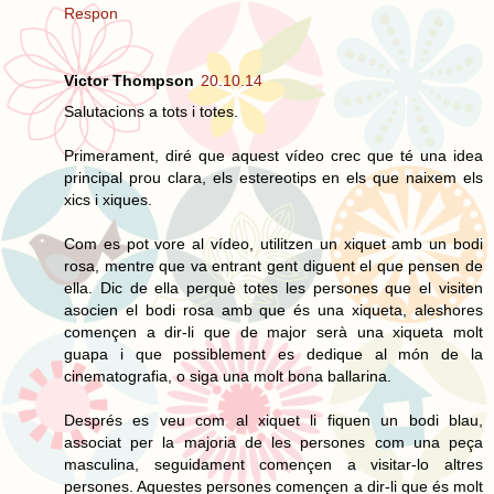
Respon
Victor Thompson
20.10.14
Salutacions a tots i totes.
Primerament, diré que aquest vídeo crec que té una idea
principal prou clara, els estereotips en els que naixem els
xics i xiques.
Com es pot vore al vídeo, utilitzen un xiquet amb un bodi
rosa, mentre que va entrant gent diguent el que pensen de
ella. Dic de ella perquè totes les persones que el visiten
asocien el bodi rosa amb que és una xiqueta, aleshores
començen a dir-li que de major serà una xiqueta molt
guapa i que possiblement es dedique al món de la
cinematografia, o siga una molt bona ballarina.
Després es veu com al xiquet li fiquen un bodi blau,
associat per la majoria de les persones com una peça
masculina, seguidament començen a visitar-lo altres
persones. Aquestes persones començen a dir-li que és molt