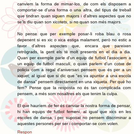
canviem la forma de mimar-los, de com els disposem a
comportar-se d'una forma o una altra, del tipus de treball
que tindran quan siguen majors i d'altres aspectes que no
se'ls diu quan son xicotets, si no quan son més majors.
No pense que per exemple posar-li roba blau o rosa
depenent si es xic o xica estiga malament, però no estic a
favor d'altres aspectes que, encara que pareixen
retrògrads, la gent els té molt presents en el dia a dia.
Quan per exemple parle d'un equip de futbol l'associem a
un equip de futbol masculí, o quan parlem d'un cotxe de
policia com a regal d'aniversari pensem que és per a un
xiquet; al igual que si dic que “es va apuntar a una escola
de dansa” pensem directament en una xiqueta. Per què ho
fem? Pense que la resposta no és tan complicada com
pensem, a més som nosaltres els que tenim la culpa.
El que hauríem de fer és canviar la nostra forma de pensar,
hi han equips de futbol femení, al igual que xics en les
escoles de dansa, i per suposat no pensem discriminar a
aquestes persones per ser i comportar-se com volen.
Respon