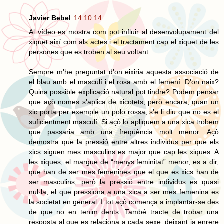
Javier Bebel
14.10.14
Al vídeo es mostra com pot influir al desenvolupament del
xiquet així com als actes i el tractament cap el xiquet de les
persones que es troben al seu voltant.
Sempre m'he preguntat d'on eixiria aquesta associació de
el blau amb el masculí i el rosa amb el femení. D'on naix?
Quina possible explicació natural pot tindre? Podem pensar
que açò nomes s'aplica de xicotets, però encara, quan un
xic porta per exemple un polo rossa, s'e li diu que no es el
suficientment masculí. Si açò lo apliquem a una xica trobem
que passaria amb una freqüència molt menor. Açò
demostra que la pressió entre altres individus per que els
xics siguen mes masculins es major que cap les xiques. A
les xiques, el margue de “menys feminitat” menor, es a dir,
que han de ser mes femenines que el que es xics han de
ser masculins; però la pressió entre individus es quasi
nul·la, el que pressiona a una xica a ser mes femenina es
la societat en general. I tot açò comença a implantar-se des
de que no en tenim dents. També tracte de trobar una
resposta al que es relaciona a cada sexe, deixant ja enrere