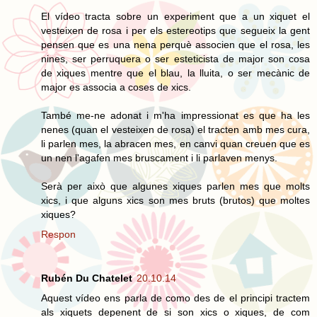
El vídeo tracta sobre un experiment que a un xiquet el
vesteixen de rosa i per els estereotips que segueix la gent
pensen que es una nena perquè associen que el rosa, les
nines, ser perruquera o ser esteticista de major son cosa
de xiques mentre que el blau, la lluita, o ser mecànic de
major es associa a coses de xics.
També me-ne adonat i m'ha impressionat es que ha les
nenes (quan el vesteixen de rosa) el tracten amb mes cura,
li parlen mes, la abracen mes, en canvi quan creuen que es
un nen l'agafen mes bruscament i li parlaven menys.
Serà per això que algunes xiques parlen mes que molts
xics, i que alguns xics son mes bruts (brutos) que moltes
xiques?
Respon
Rubén Du Chatelet
20.10.14
Aquest vídeo ens parla de como des de el principi tractem
als xiquets depenent de si son xics o xiques, de com