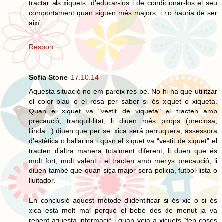
tractar als xiquets, d’educar-los i de condicionar-los el seu
comportament quan siguen més majors, i no hauria de ser
així.
Respon
Sofia Stone
17.10.14
Aquesta situació no em pareix res bé. No hi ha que utilitzar
el color blau o el rosa per saber si és xiquet o xiqueta.
Quan el xiquet va "vestit de xiqueta" el tracten amb
precaució, tranquil·litat, li diuen més pirops (preciosa,
llinda...) diuen que per ser xica será perruquera, assessora
d’estètica o ballarina i quan el xiquet va “vestit de xiquet” el
tracten d’altra manera totalment diferent, li duen que és
molt fort, molt valent i el tracten amb menys precaució, li
diuen també que quan siga major será policia, futbol·lista o
lluitador.
En conclusió aquest mètode d’identificar si és xic o si és
xica está molt mal perquè el bebè des de menut ja va
rebent aquesta informació i quan veja a xiquets “fen coses