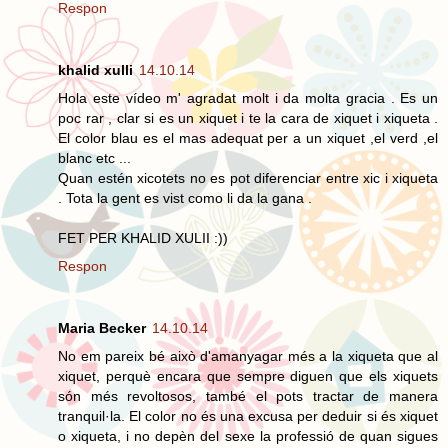
Respon
khalid xulli
14.10.14
Hola este vídeo m' agradat molt i da molta gracia . Es un
poc rar , clar si es un xiquet i te la cara de xiquet i xiqueta .
El color blau es el mas adequat per a un xiquet ,el verd ,el
blanc etc ...
Quan estén xicotets no es pot diferenciar entre xic i xiqueta
. Tota la gent es vist como li da la gana .
FET PER KHALID XULII :))
Respon
Maria Becker
14.10.14
No em pareix bé això d'amanyagar més a la xiqueta que al
xiquet, perquè encara que sempre diguen que els xiquets
són més revoltosos, també el pots tractar de manera
tranquil·la. El color no és una excusa per deduir si és xiquet
o xiqueta, i no depèn del sexe la professió de quan sigues