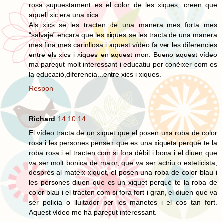
rosa supuestament es el color de les xiques, creen que
aquell xic era una xica.
Als xics se les tracten de una manera mes forta mes
“salvaje” encara que les xiques se les tracta de una manera
mes fina mes carinllosa i aquest vídeo fa ver les diferencies
entre els xics i xiques en aquest mon. Bueno aquest vídeo
ma paregut molt interessant i educatiu per conèixer com es
la educació,diferencia...entre xics i xiques.
Respon
Richard
14.10.14
El vídeo tracta de un xiquet que el posen una roba de color
rosa i les persones pensen que es una xiqueta perquè te la
roba rosa i el tracten com si fora dèbil i bona i el diuen que
va ser molt bonica de major, que va ser actriu o esteticista,
desprès al mateix xiquet, el posen una roba de color blau i
les persones diuen que es un xiquet perquè te la roba de
color blau i el tracten com si fora fort i gran, el diuen que va
ser policia o lluitador per les manetes i el cos tan fort.
Aquest vídeo me ha paregut interessant.