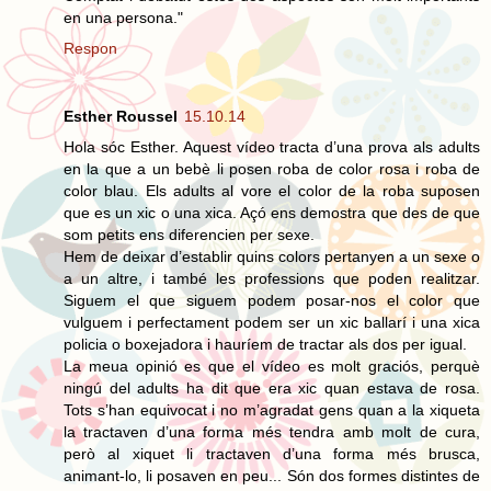
en una persona."
Respon
Esther Roussel
15.10.14
Hola sóc Esther. Aquest vídeo tracta d’una prova als adults
en la que a un bebè li posen roba de color rosa i roba de
color blau. Els adults al vore el color de la roba suposen
que es un xic o una xica. Açó ens demostra que des de que
som petits ens diferencien per sexe.
Hem de deixar d’establir quins colors pertanyen a un sexe o
a un altre, i també les professions que poden realitzar.
Siguem el que siguem podem posar-nos el color que
vulguem i perfectament podem ser un xic ballarí i una xica
policia o boxejadora i hauríem de tractar als dos per igual.
La meua opinió es que el vídeo es molt graciós, perquè
ningú del adults ha dit que era xic quan estava de rosa.
Tots s’han equivocat i no m’agradat gens quan a la xiqueta
la tractaven d’una forma més tendra amb molt de cura,
però al xiquet li tractaven d’una forma més brusca,
animant-lo, li posaven en peu... Són dos formes distintes de