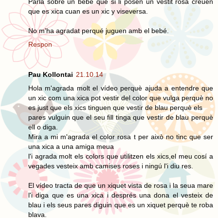
Parla sobre un bebé que si li posen un vestit rosa creuen
que es xica cuan es un xic y viseversa.
No m'ha agradat perqué juguen amb el bebé.
Respon
Pau Kollontai
21.10.14
Hola m'agrada molt el vídeo perquè ajuda a entendre que
un xic com una xica pot vestir del color que vulga perquè no
es just que els xics tinguen que vestir de blau perquè els
pares vulguin que el seu fill tinga que vestir de blau perquè
ell o diga.
Mira a mi m'agrada el color rosa t per això no tinc que ser
una xica a una amiga meua
l'i agrada molt els colors que utilitzen els xics,el meu cosí a
vegades vesteix amb camises roses i ningú l'i diu res.
El vídeo tracta de que un xiquet vista de rosa i la seua mare
l'i diga que es una xica i després una dona el vesteix de
blau i els seus pares diguin que es un xiquet perquè te roba
blava.