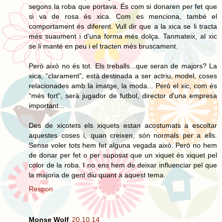
segons la roba que portava. És com si donaren per fet que
si va de rosa és xica. Com es menciona, també el
comportament és diferent. Vull dir que a la xica se li tracta
més suaument i d'una forma més dolça. Tanmateix, al xic
se li manté en peu i el tracten més bruscament.
Però això no és tot. Els treballs...que seran de majors? La
xica, “clarament”, està destinada a ser actriu, model, coses
relacionades amb la imatge, la moda... Però el xic, com és
“més fort”, serà jugador de futbol, director d'una empresa
important...
Des de xicotets els xiquets estan acostumats a escoltar
aquestes coses i, quan creixen, són normals per a ells.
Sense voler tots hem fet alguna vegada això. Però no hem
de donar per fet o per suposat que un xiquet és xiquet pel
color de la roba. I no ens hem de deixar influenciar pel que
la majoria de gent diu quant a aquest tema.
Respon
Monse Wolf
20.10.14