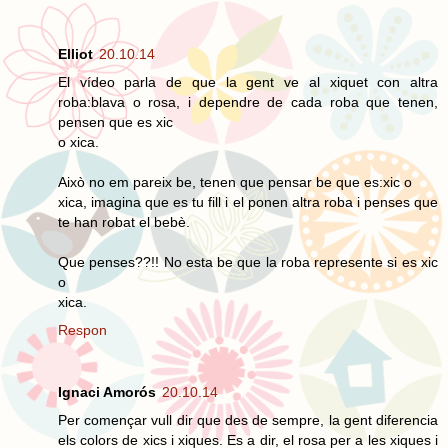
Elliot
20.10.14
El vídeo parla de que la gent ve al xiquet con altra
roba:blava o rosa, i dependre de cada roba que tenen,
pensen que es xic
o xica.
Això no em pareix be, tenen que pensar be que es:xic o
xica, imagina que es tu fill i el ponen altra roba i penses que
te han robat el bebè.
Que penses??!! No esta be que la roba represente si es xic
o
xica.
Respon
Ignaci Amorós
20.10.14
Per començar vull dir que des de sempre, la gent diferencia
els colors de xics i xiques. Es a dir, el rosa per a les xiques i