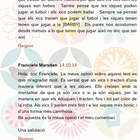
xiques son bebes . Tambe pense que les xiques poden
jugar al futbol i els xics podem ballar . Sempre sa pensat
que els xics trenen que jugar al futbol i les xiques tenen
tenen que jugar a la [BARBY] . Els pares nos acostumen
desde menuts a lo que tenim que jugar aixó no tinc que ser
així.
Respon
Franciele Marsden
14.10.14
Hola, soc Franciele. La meua opinió sobre aquest text es
que m'agradat molt. Es veritat que als xics li tracten d'una
manera diferent que a les xiques. Ells creixen amb la
mentalitat de que ja són xics o si ja són xiques, per la
manera en que els eduquen i tracten, fins i tot pel color de
la roba. Als xics li parlen més fort i a les xiques més bonic i
d'una forma més carinhosa.
Bé aquesta és la meua opinió i el meu comentari.
Una salutació.
Respon