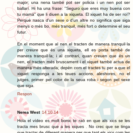
major; una nena també pot ser policia i un nen pot ser
ballarí. Hi ha una frase: ''Seguro que eres muy buena con
tu mamá'' que li diuen a la xiqueta. El xiquet ha de ser roí?
Perquè nasca d'un sexe o d'un altre no significa que siga
menys o més bo, més tranquil, més fort o determine el seu
futur.
En el moment que al nen el tracten de manera tranquil·la
per creure que és una xiqueta, ell es porta també de
manera tranquil·la; i al contrari, quan creuen que és un
nen, el tracten més bruscament i el xiquet també actua de
manera més alterada; depèn com el tractes tu per a que el
xiquet responga a les teues accions, aleshores, no el
jutges, primer pel color de la seua roba i segon pel sexe
que siga.
Respon
Nerea West
14.10.14
Hola el vídeo es molt bonic te raó en que als xics se les
tracta mes brusc que a les xiques . No crec que se tinga
que tractar de diferent manera per que tant els xics com les