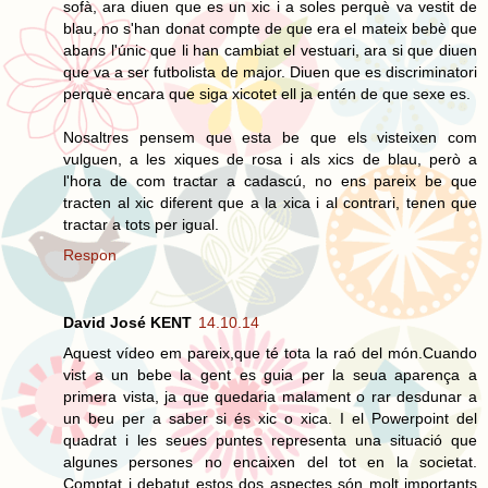
sofà, ara diuen que es un xic i a soles perquè va vestit de
blau, no s'han donat compte de que era el mateix bebè que
abans l'únic que li han cambiat el vestuari, ara si que diuen
que va a ser futbolista de major. Diuen que es discriminatori
perquè encara que siga xicotet ell ja entén de que sexe es.
Nosaltres pensem que esta be que els visteixen com
vulguen, a les xiques de rosa i als xics de blau, però a
l'hora de com tractar a cadascú, no ens pareix be que
tracten al xic diferent que a la xica i al contrari, tenen que
tractar a tots per igual.
Respon
David José KENT
14.10.14
Aquest vídeo em pareix,que té tota la raó del món.Cuando
vist a un bebe la gent es guia per la seua aparença a
primera vista, ja que quedaria malament o rar desdunar a
un beu per a saber si és xic o xica. I el Powerpoint del
quadrat i les seues puntes representa una situació que
algunes persones no encaixen del tot en la societat.
Comptat i debatut estos dos aspectes són molt importants