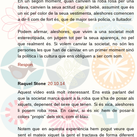
En un segon moment, quan canvien la roba rosa per una
blava, canvien la seua actitud cap al bebè, assumint que és
un xic pel color de la seua vestimenta, aleshores comencen
a dir-li com de fort és, que de major serà policia, o lluitador.
Podem afirmar, aleshores, que vivim a una societat molt
estereotipada, on jutgem tot per la seua aparença, no pel
que realment és. Si volem canviar la societat, no són les
persones les que han de canviar en un primer moment sinó
la política i la cultura que ens obliguen a ser com som.
Respon
Raquel Stone
20.10.14
Aquest vídeo està molt interessant. Ens està parlant del
que la societat marca quant a la roba que s'ha de posar als
xiquets, depenent del sexe que tenen. Si és xica, aleshores
li posem roba rosa. En canvi, si és xic hem de posar-li
colors “propis” dels xics, com el blau.
Notem que en aquesta experiència hem pogut veure que
sent el mateix xiquet la gent el tractava de forma diferent