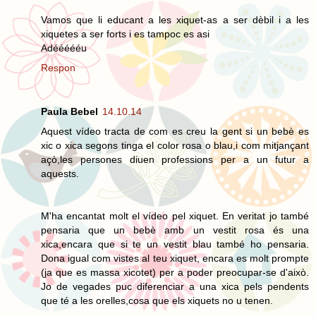
Vamos que li educant a les xiquet-as a ser dèbil i a les
xiquetes a ser forts i es tampoc es asi
Adéééééu
Respon
Paula Bebel
14.10.14
Aquest vídeo tracta de com es creu la gent si un bebè es
xic o xica segons tinga el color rosa o blau,i com mitjançant
açò,les persones diuen professions per a un futur a
aquests.
M'ha encantat molt el vídeo pel xiquet. En veritat jo també
pensaria que un bebè amb un vestit rosa és una
xica,encara que si te un vestit blau també ho pensaria.
Dona igual com vistes al teu xiquet, encara es molt prompte
(ja que es massa xicotet) per a poder preocupar-se d'això.
Jo de vegades puc diferenciar a una xica pels pendents
que té a les orelles,cosa que els xiquets no u tenen.