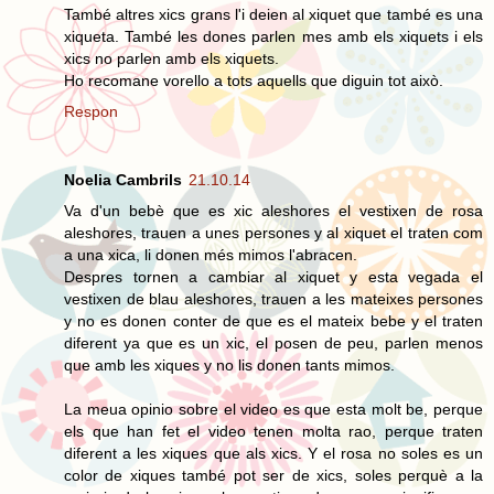
També altres xics grans l'i deien al xiquet que també es una
xiqueta. També les dones parlen mes amb els xiquets i els
xics no parlen amb els xiquets.
Ho recomane vorello a tots aquells que diguin tot això.
Respon
Noelia Cambrils
21.10.14
Va d'un bebè que es xic aleshores el vestixen de rosa
aleshores, trauen a unes persones y al xiquet el traten com
a una xica, li donen més mimos l'abracen.
Despres tornen a cambiar al xiquet y esta vegada el
vestixen de blau aleshores, trauen a les mateixes persones
y no es donen conter de que es el mateix bebe y el traten
diferent ya que es un xic, el posen de peu, parlen menos
que amb les xiques y no lis donen tants mimos.
La meua opinio sobre el video es que esta molt be, perque
els que han fet el video tenen molta rao, perque traten
diferent a les xiques que als xics. Y el rosa no soles es un
color de xiques també pot ser de xics, soles perquè a la