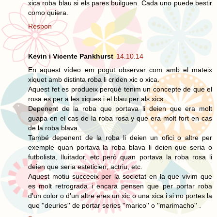
xica roba blau si els pares builguen. Cada uno puede bestir
como quiera.
Respon
Kevin i Vicente Pankhurst
14.10.14
En aquest vídeo em pogut observar com amb el mateix
xiquet amb distinta roba li criden xic o xica.
Aquest fet es produeix perquè tenim un concepte de que el
rosa es per a les xiques i el blau per als xics.
Depenent de la roba que portava li deien que era molt
guapa en el cas de la roba rosa y que era molt fort en cas
de la roba blava.
També depenent de la roba li deien un ofici o altre per
exemple quan portava la roba blava li deien que seria o
futbolista, lluitador, etc però quan portava la roba rosa li
deien que seria esteticien, actriu, etc.
Aquest motiu succeeix per la societat en la que vivim que
es molt retrograda i encara pensen que per portar roba
d'un color o d'un altre eres un xic o una xica i si no portes la
que ''deuries'' de portar series ''marico'' o ''marimacho'' .