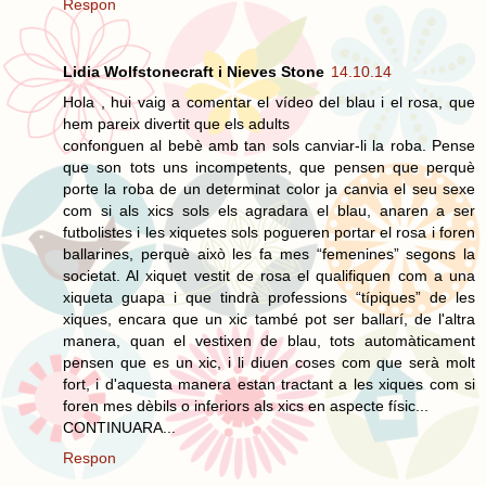
Respon
Lidia Wolfstonecraft i Nieves Stone
14.10.14
Hola , hui vaig a comentar el vídeo del blau i el rosa, que
hem pareix divertit que els adults
confonguen al bebè amb tan sols canviar-li la roba. Pense
que son tots uns incompetents, que pensen que perquè
porte la roba de un determinat color ja canvia el seu sexe
com si als xics sols els agradara el blau, anaren a ser
futbolistes i les xiquetes sols pogueren portar el rosa i foren
ballarines, perquè això les fa mes “femenines” segons la
societat. Al xiquet vestit de rosa el qualifiquen com a una
xiqueta guapa i que tindrà professions “típiques” de les
xiques, encara que un xic també pot ser ballarí, de l'altra
manera, quan el vestixen de blau, tots automàticament
pensen que es un xic, i li diuen coses com que serà molt
fort, i d'aquesta manera estan tractant a les xiques com si
foren mes dèbils o inferiors als xics en aspecte físic...
CONTINUARA...
Respon