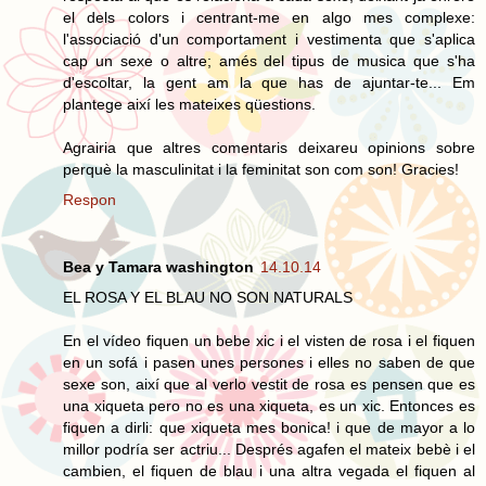
el dels colors i centrant-me en algo mes complexe:
l'associació d'un comportament i vestimenta que s'aplica
cap un sexe o altre; amés del tipus de musica que s'ha
d'escoltar, la gent am la que has de ajuntar-te... Em
plantege així les mateixes qüestions.
Agrairia que altres comentaris deixareu opinions sobre
perquè la masculinitat i la feminitat son com son! Gracies!
Respon
Bea y Tamara washington
14.10.14
EL ROSA Y EL BLAU NO SON NATURALS
En el vídeo fiquen un bebe xic i el visten de rosa i el fiquen
en un sofá i pasen unes persones i elles no saben de que
sexe son, així que al verlo vestit de rosa es pensen que es
una xiqueta pero no es una xiqueta, es un xic. Entonces es
fiquen a dirli: que xiqueta mes bonica! i que de mayor a lo
millor podría ser actriu... Després agafen el mateix bebè i el
cambien, el fiquen de blau i una altra vegada el fiquen al