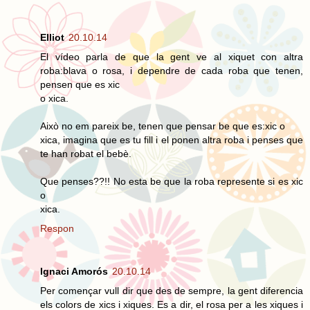
Elliot
20.10.14
El vídeo parla de que la gent ve al xiquet con altra
roba:blava o rosa, i dependre de cada roba que tenen,
pensen que es xic
o xica.
Això no em pareix be, tenen que pensar be que es:xic o
xica, imagina que es tu fill i el ponen altra roba i penses que
te han robat el bebè.
Que penses??!! No esta be que la roba represente si es xic
o
xica.
Respon
Ignaci Amorós
20.10.14
Per començar vull dir que des de sempre, la gent diferencia
els colors de xics i xiques. Es a dir, el rosa per a les xiques i