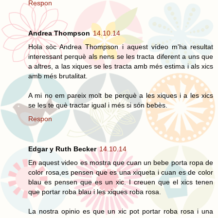
Respon
Andrea Thompson
14.10.14
Hola sòc Andrea Thompson i aquest vídeo m'ha resultat
interessant perquè als nens se les tracta diferent a uns que
a altres, a las xiques se les tracta amb més estima i als xics
amb més brutalitat.
A mi no em pareix molt be perquè a les xiques i a les xics
se les te què tractar igual i més si són bebès.
Respon
Edgar y Ruth Becker
14.10.14
En aquest video es mostra que cuan un bebe porta ropa de
color rosa,es pensen que es una xiqueta i cuan es de color
blau es pensen que es un xic. I creuen que el xics tenen
que portar roba blau i les xiques roba rosa.
La nostra opinio es que un xic pot portar roba rosa i una