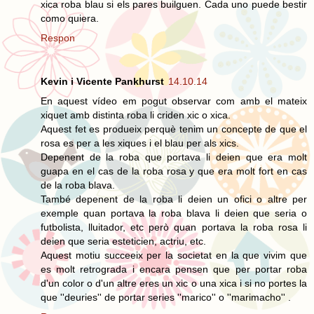
xica roba blau si els pares builguen. Cada uno puede bestir
como quiera.
Respon
Kevin i Vicente Pankhurst
14.10.14
En aquest vídeo em pogut observar com amb el mateix
xiquet amb distinta roba li criden xic o xica.
Aquest fet es produeix perquè tenim un concepte de que el
rosa es per a les xiques i el blau per als xics.
Depenent de la roba que portava li deien que era molt
guapa en el cas de la roba rosa y que era molt fort en cas
de la roba blava.
També depenent de la roba li deien un ofici o altre per
exemple quan portava la roba blava li deien que seria o
futbolista, lluitador, etc però quan portava la roba rosa li
deien que seria esteticien, actriu, etc.
Aquest motiu succeeix per la societat en la que vivim que
es molt retrograda i encara pensen que per portar roba
d'un color o d'un altre eres un xic o una xica i si no portes la
que ''deuries'' de portar series ''marico'' o ''marimacho'' .