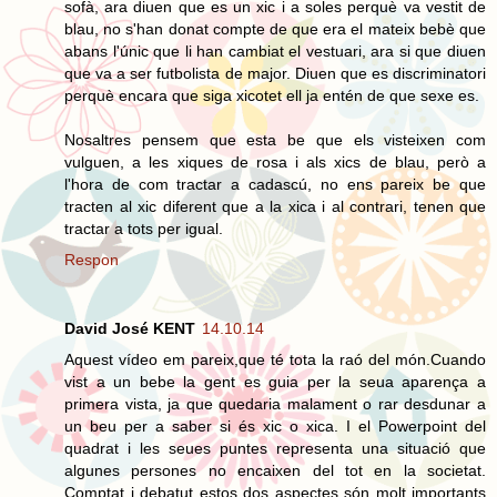
sofà, ara diuen que es un xic i a soles perquè va vestit de
blau, no s'han donat compte de que era el mateix bebè que
abans l'únic que li han cambiat el vestuari, ara si que diuen
que va a ser futbolista de major. Diuen que es discriminatori
perquè encara que siga xicotet ell ja entén de que sexe es.
Nosaltres pensem que esta be que els visteixen com
vulguen, a les xiques de rosa i als xics de blau, però a
l'hora de com tractar a cadascú, no ens pareix be que
tracten al xic diferent que a la xica i al contrari, tenen que
tractar a tots per igual.
Respon
David José KENT
14.10.14
Aquest vídeo em pareix,que té tota la raó del món.Cuando
vist a un bebe la gent es guia per la seua aparença a
primera vista, ja que quedaria malament o rar desdunar a
un beu per a saber si és xic o xica. I el Powerpoint del
quadrat i les seues puntes representa una situació que
algunes persones no encaixen del tot en la societat.
Comptat i debatut estos dos aspectes són molt importants