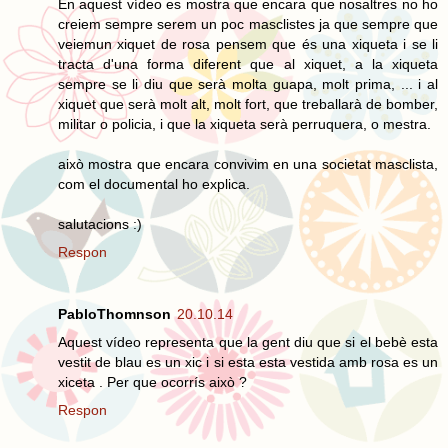
En aquest vídeo es mostra que encara que nosaltres no ho
creiem sempre serem un poc masclistes ja que sempre que
veiemun xiquet de rosa pensem que és una xiqueta i se li
tracta d'una forma diferent que al xiquet, a la xiqueta
sempre se li diu que serà molta guapa, molt prima, ... i al
xiquet que serà molt alt, molt fort, que treballarà de bomber,
militar o policia, i que la xiqueta serà perruquera, o mestra.
això mostra que encara convivim en una societat masclista,
com el documental ho explica.
salutacions :)
Respon
PabloThomnson
20.10.14
Aquest vídeo representa que la gent diu que si el bebè esta
vestit de blau es un xic i si esta esta vestida amb rosa es un
xiceta . Per que ocorrís això ?
Respon