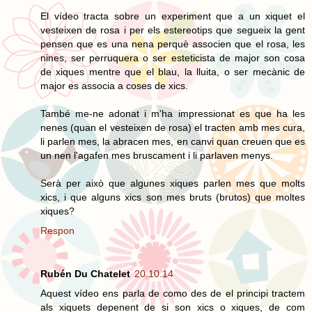
El vídeo tracta sobre un experiment que a un xiquet el
vesteixen de rosa i per els estereotips que segueix la gent
pensen que es una nena perquè associen que el rosa, les
nines, ser perruquera o ser esteticista de major son cosa
de xiques mentre que el blau, la lluita, o ser mecànic de
major es associa a coses de xics.
També me-ne adonat i m'ha impressionat es que ha les
nenes (quan el vesteixen de rosa) el tracten amb mes cura,
li parlen mes, la abracen mes, en canvi quan creuen que es
un nen l'agafen mes bruscament i li parlaven menys.
Serà per això que algunes xiques parlen mes que molts
xics, i que alguns xics son mes bruts (brutos) que moltes
xiques?
Respon
Rubén Du Chatelet
20.10.14
Aquest vídeo ens parla de como des de el principi tractem
als xiquets depenent de si son xics o xiques, de com