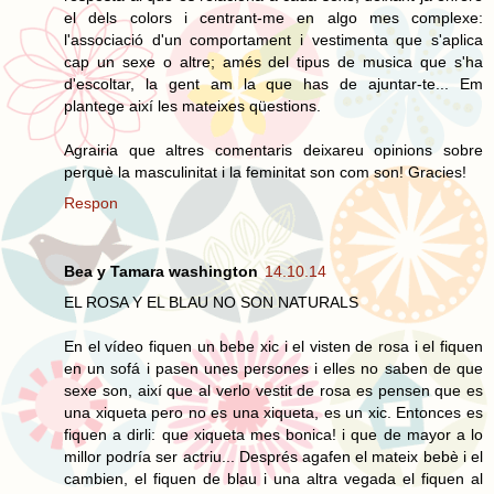
el dels colors i centrant-me en algo mes complexe:
l'associació d'un comportament i vestimenta que s'aplica
cap un sexe o altre; amés del tipus de musica que s'ha
d'escoltar, la gent am la que has de ajuntar-te... Em
plantege així les mateixes qüestions.
Agrairia que altres comentaris deixareu opinions sobre
perquè la masculinitat i la feminitat son com son! Gracies!
Respon
Bea y Tamara washington
14.10.14
EL ROSA Y EL BLAU NO SON NATURALS
En el vídeo fiquen un bebe xic i el visten de rosa i el fiquen
en un sofá i pasen unes persones i elles no saben de que
sexe son, així que al verlo vestit de rosa es pensen que es
una xiqueta pero no es una xiqueta, es un xic. Entonces es
fiquen a dirli: que xiqueta mes bonica! i que de mayor a lo
millor podría ser actriu... Després agafen el mateix bebè i el
cambien, el fiquen de blau i una altra vegada el fiquen al