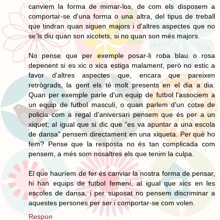
canviem la forma de mimar-los, de com els disposem a
comportar-se d'una forma o una altra, del tipus de treball
que tindran quan siguen majors i d'altres aspectes que no
se'ls diu quan son xicotets, si no quan son més majors.
No pense que per exemple posar-li roba blau o rosa
depenent si es xic o xica estiga malament, però no estic a
favor d'altres aspectes que, encara que pareixen
retrògrads, la gent els té molt presents en el dia a dia.
Quan per exemple parle d'un equip de futbol l'associem a
un equip de futbol masculí, o quan parlem d'un cotxe de
policia com a regal d'aniversari pensem que és per a un
xiquet; al igual que si dic que “es va apuntar a una escola
de dansa” pensem directament en una xiqueta. Per què ho
fem? Pense que la resposta no és tan complicada com
pensem, a més som nosaltres els que tenim la culpa.
El que hauríem de fer és canviar la nostra forma de pensar,
hi han equips de futbol femení, al igual que xics en les
escoles de dansa, i per suposat no pensem discriminar a
aquestes persones per ser i comportar-se com volen.
Respon