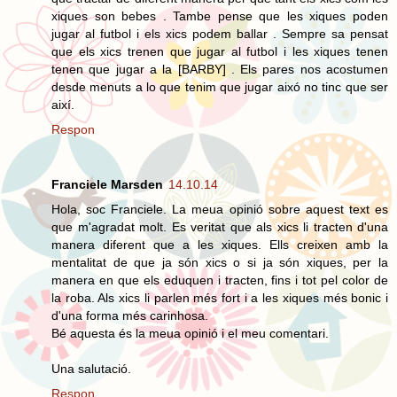
xiques son bebes . Tambe pense que les xiques poden
jugar al futbol i els xics podem ballar . Sempre sa pensat
que els xics trenen que jugar al futbol i les xiques tenen
tenen que jugar a la [BARBY] . Els pares nos acostumen
desde menuts a lo que tenim que jugar aixó no tinc que ser
així.
Respon
Franciele Marsden
14.10.14
Hola, soc Franciele. La meua opinió sobre aquest text es
que m'agradat molt. Es veritat que als xics li tracten d'una
manera diferent que a les xiques. Ells creixen amb la
mentalitat de que ja són xics o si ja són xiques, per la
manera en que els eduquen i tracten, fins i tot pel color de
la roba. Als xics li parlen més fort i a les xiques més bonic i
d'una forma més carinhosa.
Bé aquesta és la meua opinió i el meu comentari.
Una salutació.
Respon