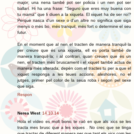
major; una nena també pot ser policia i un nen pot ser
ballarí. Hi ha una frase: ''Seguro que eres muy buena con
tu mamá'' que li diuen a la xiqueta. El xiquet ha de ser roí?
Perquè nasca d'un sexe o d'un altre no significa que siga
menys o més bo, més tranquil, més fort o determine el seu
futur.
En el moment que al nen el tracten de manera tranquil·la
per creure que és una xiqueta, ell es porta també de
manera tranquil·la; i al contrari, quan creuen que és un
nen, el tracten més bruscament i el xiquet també actua de
manera més alterada; depèn com el tractes tu per a que el
xiquet responga a les teues accions, aleshores, no el
jutges, primer pel color de la seua roba i segon pel sexe
que siga.
Respon
Nerea West
14.10.14
Hola el vídeo es molt bonic te raó en que als xics se les
tracta mes brusc que a les xiques . No crec que se tinga
que tractar de diferent manera per que tant els xics com les