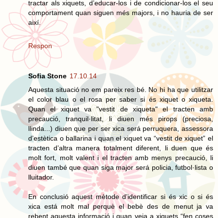
tractar als xiquets, d’educar-los i de condicionar-los el seu
comportament quan siguen més majors, i no hauria de ser
així.
Respon
Sofia Stone
17.10.14
Aquesta situació no em pareix res bé. No hi ha que utilitzar
el color blau o el rosa per saber si és xiquet o xiqueta.
Quan el xiquet va "vestit de xiqueta" el tracten amb
precaució, tranquil·litat, li diuen més pirops (preciosa,
llinda...) diuen que per ser xica será perruquera, assessora
d’estètica o ballarina i quan el xiquet va “vestit de xiquet” el
tracten d’altra manera totalment diferent, li duen que és
molt fort, molt valent i el tracten amb menys precaució, li
diuen també que quan siga major será policia, futbol·lista o
lluitador.
En conclusió aquest mètode d’identificar si és xic o si és
xica está molt mal perquè el bebè des de menut ja va
rebent aquesta informació i quan veja a xiquets “fen coses