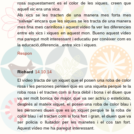
rosa supuestament es el color de les xiques, creen que
aquell xic era una xica.
Als xics se les tracten de una manera mes forta mes
“salvaje” encara que les xiques se les tracta de una manera
mes fina mes carinllosa i aquest vídeo fa ver les diferencies
entre els xics i xiques en aquest mon. Bueno aquest vídeo
ma paregut molt interessant i educatiu per conèixer com es
la educació,diferencia...entre xics i xiques.
Respon
Richard
14.10.14
El vídeo tracta de un xiquet que el posen una roba de color
rosa i les persones pensen que es una xiqueta perquè te la
roba rosa i el tracten com si fora dèbil i bona i el diuen que
va ser molt bonica de major, que va ser actriu o esteticista,
desprès al mateix xiquet, el posen una roba de color blau i
les persones diuen que es un xiquet perquè te la roba de
color blau i el tracten com si fora fort i gran, el diuen que va
ser policia o lluitador per les manetes i el cos tan fort.
Aquest vídeo me ha paregut interessant.