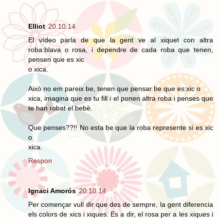
Elliot
20.10.14
El vídeo parla de que la gent ve al xiquet con altra
roba:blava o rosa, i dependre de cada roba que tenen,
pensen que es xic
o xica.
Això no em pareix be, tenen que pensar be que es:xic o
xica, imagina que es tu fill i el ponen altra roba i penses que
te han robat el bebè.
Que penses??!! No esta be que la roba represente si es xic
o
xica.
Respon
Ignaci Amorós
20.10.14
Per començar vull dir que des de sempre, la gent diferencia
els colors de xics i xiques. Es a dir, el rosa per a les xiques i