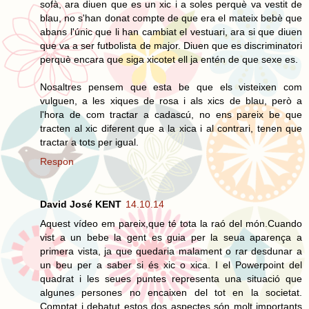
sofà, ara diuen que es un xic i a soles perquè va vestit de
blau, no s'han donat compte de que era el mateix bebè que
abans l'únic que li han cambiat el vestuari, ara si que diuen
que va a ser futbolista de major. Diuen que es discriminatori
perquè encara que siga xicotet ell ja entén de que sexe es.
Nosaltres pensem que esta be que els visteixen com
vulguen, a les xiques de rosa i als xics de blau, però a
l'hora de com tractar a cadascú, no ens pareix be que
tracten al xic diferent que a la xica i al contrari, tenen que
tractar a tots per igual.
Respon
David José KENT
14.10.14
Aquest vídeo em pareix,que té tota la raó del món.Cuando
vist a un bebe la gent es guia per la seua aparença a
primera vista, ja que quedaria malament o rar desdunar a
un beu per a saber si és xic o xica. I el Powerpoint del
quadrat i les seues puntes representa una situació que
algunes persones no encaixen del tot en la societat.
Comptat i debatut estos dos aspectes són molt importants