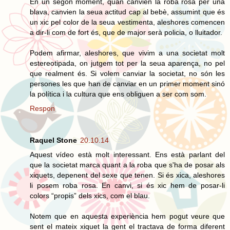
En un segon moment, quan canvien la roba rosa per una
blava, canvien la seua actitud cap al bebè, assumint que és
un xic pel color de la seua vestimenta, aleshores comencen
a dir-li com de fort és, que de major serà policia, o lluitador.
Podem afirmar, aleshores, que vivim a una societat molt
estereotipada, on jutgem tot per la seua aparença, no pel
que realment és. Si volem canviar la societat, no són les
persones les que han de canviar en un primer moment sinó
la política i la cultura que ens obliguen a ser com som.
Respon
Raquel Stone
20.10.14
Aquest vídeo està molt interessant. Ens està parlant del
que la societat marca quant a la roba que s'ha de posar als
xiquets, depenent del sexe que tenen. Si és xica, aleshores
li posem roba rosa. En canvi, si és xic hem de posar-li
colors “propis” dels xics, com el blau.
Notem que en aquesta experiència hem pogut veure que
sent el mateix xiquet la gent el tractava de forma diferent