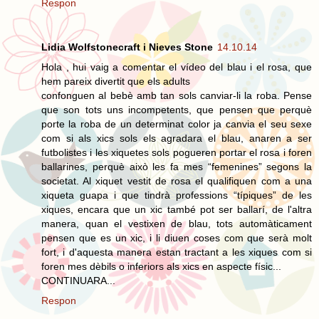
Respon
Lidia Wolfstonecraft i Nieves Stone
14.10.14
Hola , hui vaig a comentar el vídeo del blau i el rosa, que
hem pareix divertit que els adults
confonguen al bebè amb tan sols canviar-li la roba. Pense
que son tots uns incompetents, que pensen que perquè
porte la roba de un determinat color ja canvia el seu sexe
com si als xics sols els agradara el blau, anaren a ser
futbolistes i les xiquetes sols pogueren portar el rosa i foren
ballarines, perquè això les fa mes “femenines” segons la
societat. Al xiquet vestit de rosa el qualifiquen com a una
xiqueta guapa i que tindrà professions “típiques” de les
xiques, encara que un xic també pot ser ballarí, de l'altra
manera, quan el vestixen de blau, tots automàticament
pensen que es un xic, i li diuen coses com que serà molt
fort, i d'aquesta manera estan tractant a les xiques com si
foren mes dèbils o inferiors als xics en aspecte físic...
CONTINUARA...
Respon