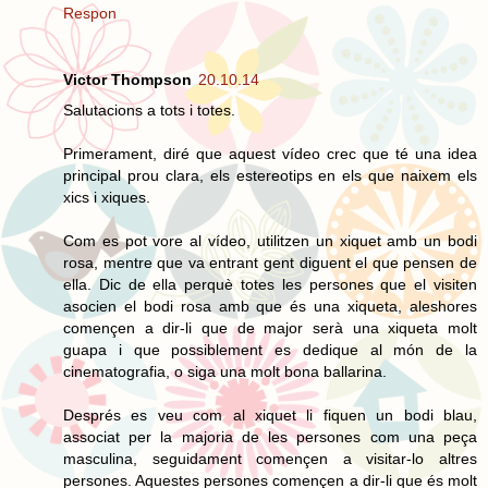
Respon
Victor Thompson
20.10.14
Salutacions a tots i totes.
Primerament, diré que aquest vídeo crec que té una idea
principal prou clara, els estereotips en els que naixem els
xics i xiques.
Com es pot vore al vídeo, utilitzen un xiquet amb un bodi
rosa, mentre que va entrant gent diguent el que pensen de
ella. Dic de ella perquè totes les persones que el visiten
asocien el bodi rosa amb que és una xiqueta, aleshores
començen a dir-li que de major serà una xiqueta molt
guapa i que possiblement es dedique al món de la
cinematografia, o siga una molt bona ballarina.
Després es veu com al xiquet li fiquen un bodi blau,
associat per la majoria de les persones com una peça
masculina, seguidament començen a visitar-lo altres
persones. Aquestes persones començen a dir-li que és molt