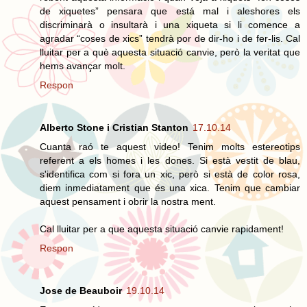
de xiquetes” pensara que está mal i aleshores els
discriminarà o insultarà i una xiqueta si li comence a
agradar “coses de xics” tendrà por de dir-ho i de fer-lis. Cal
lluitar per a què aquesta situació canvie, però la veritat que
hems avançar molt.
Respon
Alberto Stone i Cristian Stanton
17.10.14
Cuanta raó te aquest video! Tenim molts estereotips
referent a els homes i les dones. Si està vestit de blau,
s'identifica com si fora un xic, però si està de color rosa,
diem inmediatament que és una xica. Tenim que cambiar
aquest pensament i obrir la nostra ment.
Cal lluitar per a que aquesta situació canvie rapidament!
Respon
Jose de Beauboir
19.10.14