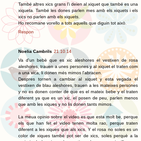
També altres xics grans l'i deien al xiquet que també es una
xiqueta. També les dones parlen mes amb els xiquets i els
xics no parlen amb els xiquets.
Ho recomane vorello a tots aquells que diguin tot això.
Respon
Noelia Cambrils
21.10.14
Va d'un bebè que es xic aleshores el vestixen de rosa
aleshores, trauen a unes persones y al xiquet el traten com
a una xica, li donen més mimos l'abracen.
Despres tornen a cambiar al xiquet y esta vegada el
vestixen de blau aleshores, trauen a les mateixes persones
y no es donen conter de que es el mateix bebe y el traten
diferent ya que es un xic, el posen de peu, parlen menos
que amb les xiques y no lis donen tants mimos.
La meua opinio sobre el video es que esta molt be, perque
els que han fet el video tenen molta rao, perque traten
diferent a les xiques que als xics. Y el rosa no soles es un
color de xiques també pot ser de xics, soles perquè a la