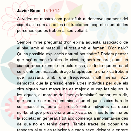
Javier Bebel
14.10.14
Al vídeo es mostra com pot influir al desenvolupament del
xiquet així com als actes i el tractament cap el xiquet de les
persones que es troben al seu voltant.
Sempre m'he preguntat d'on eixiria aquesta associació de
el blau amb el masculí i el rosa amb el femení. D'on naix?
Quina possible explicació natural pot tindre? Podem pensar
que açò nomes s'aplica de xicotets, però encara, quan un
xic porta per exemple un polo rossa, s'e li diu que no es el
suficientment masculí. Si açò lo apliquem a una xica trobem
que passaria amb una freqüència molt menor. Açò
demostra que la pressió entre altres individus per que els
xics siguen mes masculins es major que cap les xiques. A
les xiques, el margue de “menys feminitat” menor, es a dir,
que han de ser mes femenines que el que es xics han de
ser masculins; però la pressió entre individus es quasi
nul·la, el que pressiona a una xica a ser mes femenina es
la societat en general. I tot açò comença a implantar-se des
de que no en tenim dents. També tracte de trobar una
resposta al que es relaciona a cada sexe, deixant ja enrere