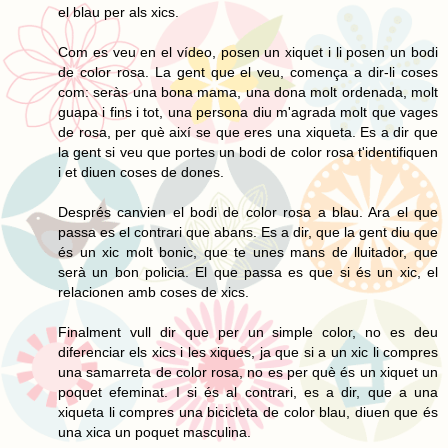
el blau per als xics.
Com es veu en el vídeo, posen un xiquet i li posen un bodi
de color rosa. La gent que el veu, comença a dir-li coses
com: seràs una bona mama, una dona molt ordenada, molt
guapa i fins i tot, una persona diu m'agrada molt que vages
de rosa, per què així se que eres una xiqueta. Es a dir que
la gent si veu que portes un bodi de color rosa t'identifiquen
i et diuen coses de dones.
Després canvien el bodi de color rosa a blau. Ara el que
passa es el contrari que abans. Es a dir, que la gent diu que
és un xic molt bonic, que te unes mans de lluitador, que
serà un bon policia. El que passa es que si és un xic, el
relacionen amb coses de xics.
Finalment vull dir que per un simple color, no es deu
diferenciar els xics i les xiques, ja que si a un xic li compres
una samarreta de color rosa, no es per què és un xiquet un
poquet efeminat. I si és al contrari, es a dir, que a una
xiqueta li compres una bicicleta de color blau, diuen que és
una xica un poquet masculina.