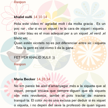
Respon
khalid xulli
14.10.14
Hola este vídeo m' agradat molt i da molta gracia . Es un
poc rar , clar si es un xiquet i te la cara de xiquet i xiqueta .
El color blau es el mas adequat per a un xiquet ,el verd ,el
blanc etc ...
Quan estén xicotets no es pot diferenciar entre xic i xiqueta
. Tota la gent es vist como li da la gana .
FET PER KHALID XULII :))
Respon
Maria Becker
14.10.14
No em pareix bé això d'amanyagar més a la xiqueta que al
xiquet, perquè encara que sempre diguen que els xiquets
són més revoltosos, també el pots tractar de manera
tranquil·la. El color no és una excusa per deduir si és xiquet
o xiqueta, i no depèn del sexe la professió de quan sigues