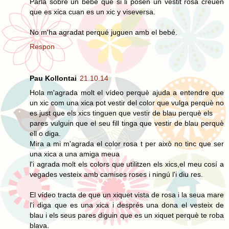
Parla sobre un bebé que si li posen un vestit rosa creuen
que es xica cuan es un xic y viseversa.
No m'ha agradat perqué juguen amb el bebé.
Respon
Pau Kollontai
21.10.14
Hola m'agrada molt el vídeo perquè ajuda a entendre que
un xic com una xica pot vestir del color que vulga perquè no
es just que els xics tinguen que vestir de blau perquè els
pares vulguin que el seu fill tinga que vestir de blau perquè
ell o diga.
Mira a mi m'agrada el color rosa t per això no tinc que ser
una xica a una amiga meua
l'i agrada molt els colors que utilitzen els xics,el meu cosí a
vegades vesteix amb camises roses i ningú l'i diu res.
El vídeo tracta de que un xiquet vista de rosa i la seua mare
l'i diga que es una xica i després una dona el vesteix de
blau i els seus pares diguin que es un xiquet perquè te roba
blava.