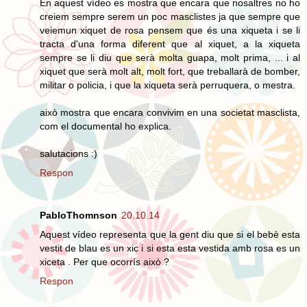
En aquest vídeo es mostra que encara que nosaltres no ho
creiem sempre serem un poc masclistes ja que sempre que
veiemun xiquet de rosa pensem que és una xiqueta i se li
tracta d'una forma diferent que al xiquet, a la xiqueta
sempre se li diu que serà molta guapa, molt prima, ... i al
xiquet que serà molt alt, molt fort, que treballarà de bomber,
militar o policia, i que la xiqueta serà perruquera, o mestra.
això mostra que encara convivim en una societat masclista,
com el documental ho explica.
salutacions :)
Respon
PabloThomnson
20.10.14
Aquest vídeo representa que la gent diu que si el bebè esta
vestit de blau es un xic i si esta esta vestida amb rosa es un
xiceta . Per que ocorrís això ?
Respon