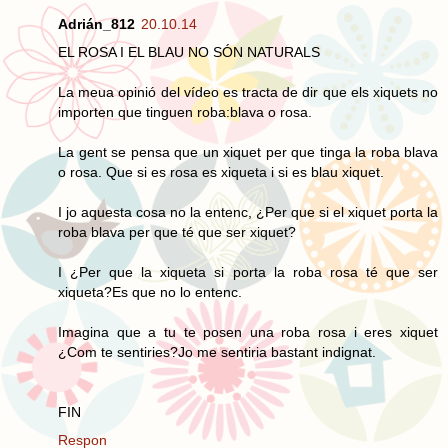
Adrián_812
20.10.14
EL ROSA I EL BLAU NO SÓN NATURALS
La meua opinió del vídeo es tracta de dir que els xiquets no
importen que tinguen roba:blava o rosa.
La gent se pensa que un xiquet per que tinga la roba blava
o rosa. Que si es rosa es xiqueta i si es blau xiquet.
I jo aquesta cosa no la entenc, ¿Per que si el xiquet porta la
roba blava per que té que ser xiquet?
I ¿Per que la xiqueta si porta la roba rosa té que ser
xiqueta?Es que no lo entenc.
Imagina que a tu te posen una roba rosa i eres xiquet
¿Com te sentiries?Jo me sentiria bastant indignat.
FIN
Respon