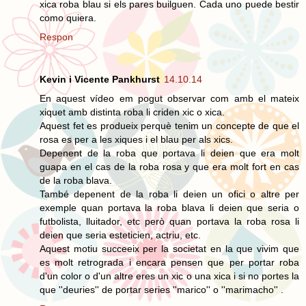
xica roba blau si els pares builguen. Cada uno puede bestir
como quiera.
Respon
Kevin i Vicente Pankhurst
14.10.14
En aquest vídeo em pogut observar com amb el mateix
xiquet amb distinta roba li criden xic o xica.
Aquest fet es produeix perquè tenim un concepte de que el
rosa es per a les xiques i el blau per als xics.
Depenent de la roba que portava li deien que era molt
guapa en el cas de la roba rosa y que era molt fort en cas
de la roba blava.
També depenent de la roba li deien un ofici o altre per
exemple quan portava la roba blava li deien que seria o
futbolista, lluitador, etc però quan portava la roba rosa li
deien que seria esteticien, actriu, etc.
Aquest motiu succeeix per la societat en la que vivim que
es molt retrograda i encara pensen que per portar roba
d'un color o d'un altre eres un xic o una xica i si no portes la
que ''deuries'' de portar series ''marico'' o ''marimacho'' .