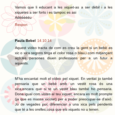
Vamos que li educant a les xiquet-as a ser dèbil i a les
xiquetes a ser forts i es tampoc es asi
Adéééééu
Respon
Paula Bebel
14.10.14
Aquest vídeo tracta de com es creu la gent si un bebè es
xic o xica segons tinga el color rosa o blau,i com mitjançant
açò,les persones diuen professions per a un futur a
aquests.
M'ha encantat molt el vídeo pel xiquet. En veritat jo també
pensaria que un bebè amb un vestit rosa és una
xica,encara que si te un vestit blau també ho pensaria.
Dona igual com vistes al teu xiquet, encara es molt prompte
(ja que es massa xicotet) per a poder preocupar-se d'això.
Jo de vegades puc diferenciar a una xica pels pendents
que té a les orelles,cosa que els xiquets no u tenen.