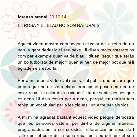
lorenzo arenal
20.10.14
EL ROSA Y EL BLAU NO SÓN NATURALS.
Aquest vídeo mostra com segons el color de la roba de un
nen la gent dedueix el seu sexe i li diuen molts estereotips
com per exemple quan va de blau li diuen “segur que seràs
un bo futbolista de major” quan al nen de major pot que ni li
agraden els esports.
Per a mi aquest vídeo vol mostrar al públic que encara que
creem que no utilitzem els estereotips et posen un nen de
color rosa, “el color de les xiques” i tu de sobte penses que
es nena i li dius coses per a nena, perquè en realitat tots
tenim un vocabulari per a les xiques i un altre per als xics.
A mi m´ha agradat bastant aquest vídeo perquè demostra
que les persones estem, per dir-ho de alguna manera,
programades per a ser sexistes i diferenciar un sexe de l
´altre per el color de la seua roba, pel seu pel, per el seu