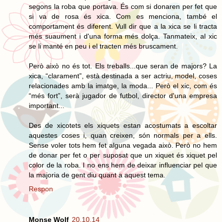
segons la roba que portava. És com si donaren per fet que
si va de rosa és xica. Com es menciona, també el
comportament és diferent. Vull dir que a la xica se li tracta
més suaument i d'una forma més dolça. Tanmateix, al xic
se li manté en peu i el tracten més bruscament.
Però això no és tot. Els treballs...que seran de majors? La
xica, “clarament”, està destinada a ser actriu, model, coses
relacionades amb la imatge, la moda... Però el xic, com és
“més fort”, serà jugador de futbol, director d'una empresa
important...
Des de xicotets els xiquets estan acostumats a escoltar
aquestes coses i, quan creixen, són normals per a ells.
Sense voler tots hem fet alguna vegada això. Però no hem
de donar per fet o per suposat que un xiquet és xiquet pel
color de la roba. I no ens hem de deixar influenciar pel que
la majoria de gent diu quant a aquest tema.
Respon
Monse Wolf
20.10.14