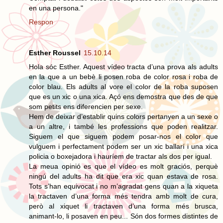
en una persona."
Respon
Esther Roussel
15.10.14
Hola sóc Esther. Aquest vídeo tracta d’una prova als adults
en la que a un bebè li posen roba de color rosa i roba de
color blau. Els adults al vore el color de la roba suposen
que es un xic o una xica. Açó ens demostra que des de que
som petits ens diferencien per sexe.
Hem de deixar d’establir quins colors pertanyen a un sexe o
a un altre, i també les professions que poden realitzar.
Siguem el que siguem podem posar-nos el color que
vulguem i perfectament podem ser un xic ballarí i una xica
policia o boxejadora i hauríem de tractar als dos per igual.
La meua opinió es que el vídeo es molt graciós, perquè
ningú del adults ha dit que era xic quan estava de rosa.
Tots s’han equivocat i no m’agradat gens quan a la xiqueta
la tractaven d’una forma més tendra amb molt de cura,
però al xiquet li tractaven d’una forma més brusca,
animant-lo, li posaven en peu... Són dos formes distintes de