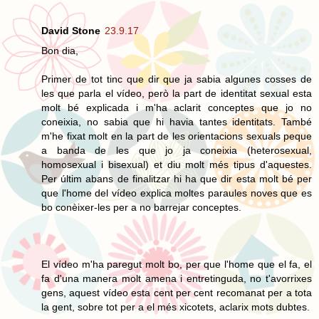
David Stone
23.9.17
Bon dia,
Primer de tot tinc que dir que ja sabia algunes cosses de
les que parla el vídeo, però la part de identitat sexual esta
molt bé explicada i m'ha aclarit conceptes que jo no
coneixia, no sabia que hi havia tantes identitats. També
m'he fixat molt en la part de les orientacions sexuals peque
a banda de les que jo ja coneixia (heterosexual,
homosexual i bisexual) et diu molt més tipus d'aquestes.
Per últim abans de finalitzar hi ha que dir esta molt bé per
que l'home del vídeo explica moltes paraules noves que es
bo conèixer-les per a no barrejar conceptes.
El vídeo m'ha paregut molt bo, per que l'home que el fa, el
fa d'una manera molt amena i entretinguda, no t'avorrixes
gens, aquest vídeo esta cent per cent recomanat per a tota
la gent, sobre tot per a el més xicotets, aclarix mots dubtes.