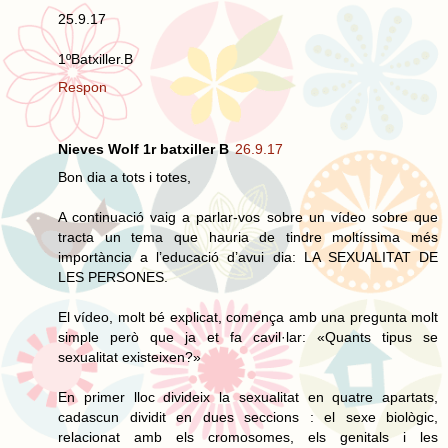
25.9.17
1ºBatxiller.B
Respon
Nieves Wolf 1r batxiller B
26.9.17
Bon dia a tots i totes,
A continuació vaig a parlar-vos sobre un vídeo sobre que
tracta un tema que hauria de tindre moltíssima més
importància a l’educació d’avui dia: LA SEXUALITAT DE
LES PERSONES.
El vídeo, molt bé explicat, comença amb una pregunta molt
simple però que ja et fa cavil·lar: «Quants tipus se
sexualitat existeixen?»
En primer lloc divideix la sexualitat en quatre apartats,
cadascun dividit en dues seccions : el sexe biològic,
relacionat amb els cromosomes, els genitals i les