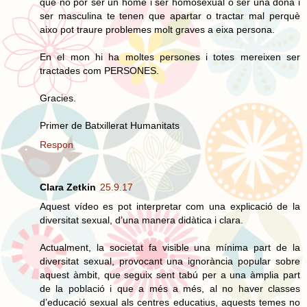
que no por ser un home i ser homosexual o ser una dona i
ser masculina te tenen que apartar o tractar mal perquè
aixo pot traure problemes molt graves a eixa persona.
En el mon hi ha moltes persones i totes mereixen ser
tractades com PERSONES.
Gracies.
Primer de Batxillerat Humanitats
Respon
Clara Zetkin
25.9.17
Aquest vídeo es pot interpretar com una explicació de la
diversitat sexual, d’una manera didàtica i clara.
Actualment, la societat fa visible una mínima part de la
diversitat sexual, provocant una ignorància popular sobre
aquest àmbit, que seguix sent tabú per a una àmplia part
de la població i que a més a més, al no haver classes
d’educació sexual als centres educatius, aquests temes no