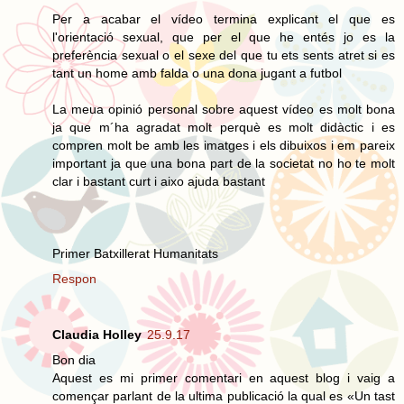
Per a acabar el vídeo termina explicant el que es
l'orientació sexual, que per el que he entés jo es la
preferència sexual o el sexe del que tu ets sents atret si es
tant un home amb falda o una dona jugant a futbol
La meua opinió personal sobre aquest vídeo es molt bona
ja que m´ha agradat molt perquè es molt didàctic i es
compren molt be amb les imatges i els dibuixos i em pareix
important ja que una bona part de la societat no ho te molt
clar i bastant curt i aixo ajuda bastant
Primer Batxillerat Humanitats
Respon
Claudia Holley
25.9.17
Bon dia
Aquest es mi primer comentari en aquest blog i vaig a
començar parlant de la ultima publicació la qual es «Un tast