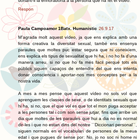
donant-li la enhorabona a la persona que ha fet el vídeo.
Respon
Paula Campoamor 1Batx. Humanistic
26.9.17
M'agrada molt aquest vídeo, ja que ens explica amb una
forma creativa la diversitat sexual, també ens ensenya
paraules que moltes puc estar segura que ni coneixíem,
ens explica els tipus de sexualitat que hi ha, i no ho fa d’una
manera arreu, si no que ho fa més fàcil perquè tots els
públics siguen capaços de entendre del que ens intenta
donar consciencia i aportar-nos mes conceptes per a la
nostra vida.
A mes a mes pense que aquest vídeo no sols vol que
aprenguem les classes de sexe, o de identitats sexuals que
hi ha, si no, que el que vol es que tot el mon puga acceptar
a les persones tal i com son sense jutjar, fins que arribe un
dia que moltes de les paraules que hui a dia no es normal
dir-les i que no estan dins del nostre ``Diccionari personal´´,
siguen normals en el vocabulari de persones de la meua
edat i que pugues dir sense por: No, jo no soc ni home ni