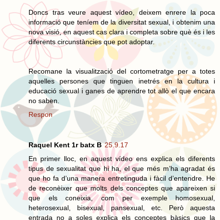
Doncs tras veure aquest vídeo, deixem enrere la poca
informació que teníem de la diversitat sexual, i obtenim una
nova visió, en aquest cas clara i completa sobre què és i les
diferents circunstàncies que pot adoptar.
Recomane la visualització del cortometratge per a totes
aquelles persones que tinguen inetrés en la cultura i
educació sexual i ganes de aprendre tot allò el que encara
no saben.
Respon
Raquel Kent 1r batx B
25.9.17
En primer lloc, en aquest vídeo ens explica els diferents
tipus de sexualitat que hi ha, el que més m’ha agradat és
que ho fa d’una manera entretinguda i fàcil d’entendre. He
de reconèixer que molts dels conceptes que apareixen si
que els coneixia, com per exemple homosexual,
heterosexual, bisexual, pansexual, etc. Però aquesta
entrada no a soles explica els conceptes bàsics que la