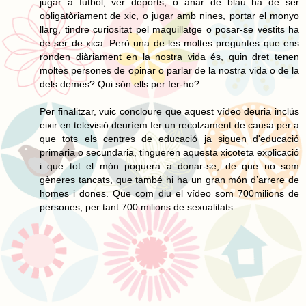
jugar a futbol, ver deports, o anar de blau ha de ser
obligatòriament de xic, o jugar amb nines, portar el monyo
llarg, tindre curiositat pel maquillatge o posar-se vestits ha
de ser de xica. Però una de les moltes preguntes que ens
ronden diàriament en la nostra vida és, quin dret tenen
moltes persones de opinar o parlar de la nostra vida o de la
dels demes? Qui són ells per fer-ho?
Per finalitzar, vuic concloure que aquest vídeo deuria inclús
eixir en televisió deuríem fer un recolzament de causa per a
que tots els centres de educació ja siguen d'educació
primaria o secundaria, tingueren aquesta xicoteta explicació
i que tot el món poguera a donar-se, de que no som
gèneres tancats, que també hi ha un gran món d’arrere de
homes i dones. Que com diu el vídeo som 700milions de
persones, per tant 700 milions de sexualitats.