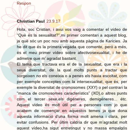
Respon
Christian Paul
23.9.17
Hola, soc Cristian, i avui vos vaig a comentar el vídeo de
“Què és la sexualitat?”,mi primer comentari a aquest blog,
ja què sóc un poc nou amb aquesta pàgina de Karicies. Ja
he dit que és la primera vegada que comente, però a més,
és el meu primer vídeo sobre afectivosexualitat, i he de
admetre que m’ agradat bastant.
El tema que tractava era el de la sexualitat, que era i la
seua diversitat, de la qual molts punts a tractar que
sorgeixen no els coneixia o a penes els havia escoltat, com
per exemple conceptes com la intersexualitat, que és, per
exemple la diversitat de cromosomes (XXY) o pel contrari la
“manca de cromosomes característics” (XO),o altres punts
com el tercer sexe,els digéneres, demigéneres... étc.
Aquest vídeo és molt útil per a persones com jo que
acabem de començar en aquestos temes ja que dona
aquesta informació d’una forma molt amena i clara, per
evitar confusions. Per últim caldria dir que m’agradat molt
aquest vídeo,ha sigut entretingut y no massa empalgós