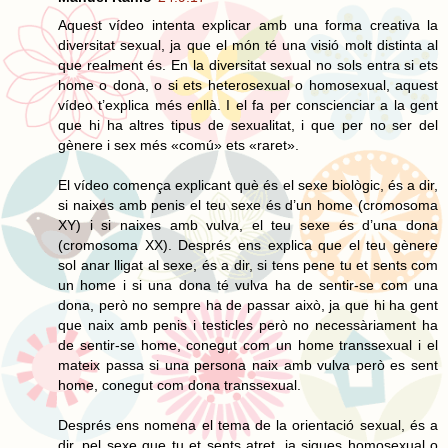
Aquest vídeo intenta explicar amb una forma creativa la
diversitat sexual, ja que el món té una visió molt distinta al
que realment és. En la diversitat sexual no sols entra si ets
home o dona, o si ets heterosexual o homosexual, aquest
vídeo t’explica més enllà. I el fa per conscienciar a la gent
que hi ha altres tipus de sexualitat, i que per no ser del
gènere i sex més «comú» ets «raret».
El vídeo comença explicant què és el sexe biològic, és a dir,
si naixes amb penis el teu sexe és d’un home (cromosoma
XY) i si naixes amb vulva, el teu sexe és d’una dona
(cromosoma XX). Després ens explica que el teu gènere
sol anar lligat al sexe, és a dir, si tens pene tu et sents com
un home i si una dona té vulva ha de sentir-se com una
dona, però no sempre ha de passar això, ja que hi ha gent
que naix amb penis i testicles però no necessàriament ha
de sentir-se home, conegut com un home transsexual i el
mateix passa si una persona naix amb vulva però es sent
home, conegut com dona transsexual.
Després ens nomena el tema de la orientació sexual, és a
dir, pel sexe que tu et sents atret, ja sigues homosexual o