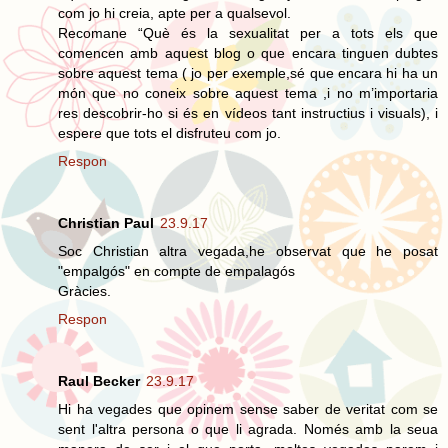
com jo hi creia, apte per a qualsevol.
Recomane “Què és la sexualitat per a tots els que
comencen amb aquest blog o que encara tinguen dubtes
sobre aquest tema ( jo per exemple,sé que encara hi ha un
món que no coneix sobre aquest tema ,i no m’importaria
res descobrir-ho si és en vídeos tant instructius i visuals), i
espere que tots el disfruteu com jo.
Respon
Christian Paul
23.9.17
Soc Christian altra vegada,he observat que he posat
"empalgós" en compte de empalagós
Gràcies.
Respon
Raul Becker
23.9.17
Hi ha vegades que opinem sense saber de veritat com se
sent l'altra persona o que li agrada. Només amb la seua