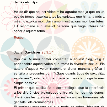
demés ets pitjor.
He de dir que aquest vídeo m’ha agradat molt ja que en un
poc de temps t’explica totes les varietats que hi ha, a més a
més ho explica molt clar i amb il·lustracions molt ben fetes.
Li’l recomane a qualsevol persona que tinga interés per
saber d’aquest tema.
Respon
Javier Davidson
25.9.17
Bon dia. Al meu primer comentari a aquest blog, vaig a
parlar sobre aquest vídeo que tracta la diversitat sexual. Els
autors d'aquest volen respondre d'una manera gràfica i
senzilla a preguntes com "¿Saps quants tipus de sexualitat
existeixen?", intentant que quede lo més clar i siga lo més
simple possible.
El primer que explica és el sexe biològic, que fa referència
a les diferències biològiques entre els homes i les dones,
diferències les quals es donen mitjançant les hormones, els
genitals i els cromosomes.
El següent concepte del que parla es sobre l'identitat de