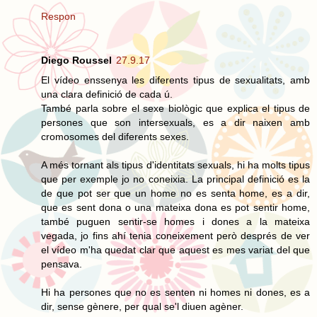
Respon
Diego Roussel
27.9.17
El vídeo enssenya les diferents tipus de sexualitats, amb
una clara definició de cada ú.
També parla sobre el sexe biològic que explica el tipus de
persones que son intersexuals, es a dir naixen amb
cromosomes del diferents sexes.
A més tornant als tipus d'identitats sexuals, hi ha molts tipus
que per exemple jo no coneixia. La principal definició es la
de que pot ser que un home no es senta home, es a dir,
que es sent dona o una mateixa dona es pot sentir home,
també puguen sentir-se homes i dones a la mateixa
vegada, jo fins ahí tenia coneixement però després de ver
el vídeo m'ha quedat clar que aquest es mes variat del que
pensava.
Hi ha persones que no es senten ni homes ni dones, es a
dir, sense gènere, per qual se'l diuen agèner.