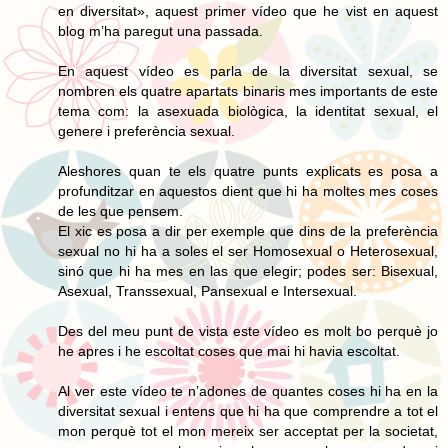
en diversitat», aquest primer vídeo que he vist en aquest
blog m’ha paregut una passada.
En aquest vídeo es parla de la diversitat sexual, se
nombren els quatre apartats binaris mes importants de este
tema com: la asexuada biològica, la identitat sexual, el
genere i preferència sexual.
Aleshores quan te els quatre punts explicats es posa a
profunditzar en aquestos dient que hi ha moltes mes coses
de les que pensem.
El xic es posa a dir per exemple que dins de la preferència
sexual no hi ha a soles el ser Homosexual o Heterosexual,
sinó que hi ha mes en las que elegir; podes ser: Bisexual,
Asexual, Transsexual, Pansexual e Intersexual.
Des del meu punt de vista este vídeo es molt bo perquè jo
he apres i he escoltat coses que mai hi havia escoltat.
Al ver este vídeo te n’adones de quantes coses hi ha en la
diversitat sexual i entens que hi ha que comprendre a tot el
mon perquè tot el mon mereix ser acceptat per la societat,