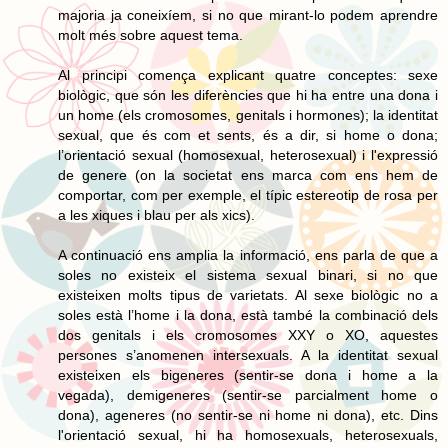
majoria ja coneixíem, si no que mirant-lo podem aprendre
molt més sobre aquest tema.
Al principi comença explicant quatre conceptes: sexe
biològic, que són les diferències que hi ha entre una dona i
un home (els cromosomes, genitals i hormones); la identitat
sexual, que és com et sents, és a dir, si home o dona;
l’orientació sexual (homosexual, heterosexual) i l'expressió
de genere (on la societat ens marca com ens hem de
comportar, com per exemple, el típic estereotip de rosa per
a les xiques i blau per als xics).
A continuació ens amplia la informació, ens parla de que a
soles no existeix el sistema sexual binari, si no que
existeixen molts tipus de varietats. Al sexe biològic no a
soles està l’home i la dona, està també la combinació dels
dos genitals i els cromosomes XXY o XO, aquestes
persones s’anomenen intersexuals. A la identitat sexual
existeixen els bigeneres (sentir-se dona i home a la
vegada), demigeneres (sentir-se parcialment home o
dona), ageneres (no sentir-se ni home ni dona), etc. Dins
l'orientació sexual, hi ha homosexuals, heterosexuals,