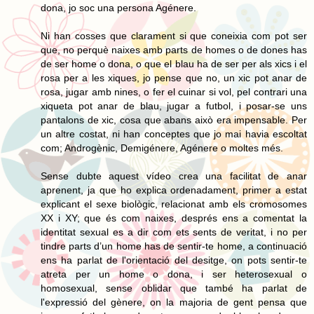
dona, jo soc una persona Agénere.
Ni han cosses que clarament si que coneixia com pot ser
que, no perquè naixes amb parts de homes o de dones has
de ser home o dona, o que el blau ha de ser per als xics i el
rosa per a les xiques, jo pense que no, un xic pot anar de
rosa, jugar amb nines, o fer el cuinar si vol, pel contrari una
xiqueta pot anar de blau, jugar a futbol, i posar-se uns
pantalons de xic, cosa que abans això era impensable. Per
un altre costat, ni han conceptes que jo mai havia escoltat
com; Androgènic, Demigénere, Agénere o moltes més.
Sense dubte aquest vídeo crea una facilitat de anar
aprenent, ja que ho explica ordenadament, primer a estat
explicant el sexe biològic, relacionat amb els cromosomes
XX i XY; que és com naixes, després ens a comentat la
identitat sexual es a dir com ets sents de veritat, i no per
tindre parts d’un home has de sentir-te home, a continuació
ens ha parlat de l'orientació del desitge, on pots sentir-te
atreta per un home o dona, i ser heterosexual o
homosexual, sense oblidar que també ha parlat de
l'expressió del gènere, on la majoria de gent pensa que