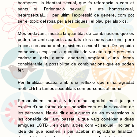
hormones; la identitat sexual, que fa referencia a com et
sents tu; l’orientació sexual, si ets homosexual,
heterosexual...; i per ultim l'expressió de genere, com pot
ser el tòpic del rosa per a les xiques i el blau per als xics.
Més endavant, mostra la quantitat de combinacions que es
poden fer amb aquests apartats i les seues seccions, però
la cosa no acaba amb el sistema sexual binari. De seguida
comença a explicar la quantitat de varietats que presenta
cadascun dels quatre apartats ampliant d’una forma
considerable la possibilitat de combinacions que es poden
fer.
Per finalitzar acaba amb una reflexió que m’ha agradat
molt: «Hi ha tantes sexualitats com persones al mon».
Personalment aquest vídeo m’ha agradat molt ja que
explica d’una forma clara i senzilla com es la sexualitat de
les persones. He de dir que algunes de les expressions ja
les coneixia de l’any passat ja que vaig conéixer a dues
amigues LGTB+, en canvi altres com «cisexual» no tenia
idea de que existien, i per acabar m’agradaria finalitzar