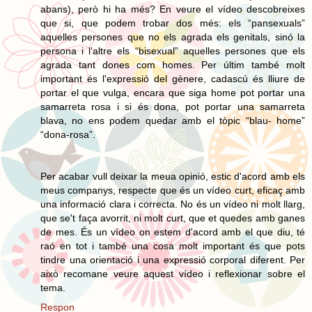
abans), però hi ha més? En veure el vídeo descobreixes
que si, que podem trobar dos més: els “pansexuals”
aquelles persones que no els agrada els genitals, sinó la
persona i l’altre els “bisexual” aquelles persones que els
agrada tant dones com homes. Per últim també molt
important és l'expressió del gènere, cadascú és lliure de
portar el que vulga, encara que siga home pot portar una
samarreta rosa i si és dona, pot portar una samarreta
blava, no ens podem quedar amb el tòpic “blau- home”
“dona-rosa”.
Per acabar vull deixar la meua opinió, estic d'acord amb els
meus companys, respecte que és un vídeo curt, eficaç amb
una informació clara i correcta. No és un vídeo ni molt llarg,
que se't faça avorrit, ni molt curt, que et quedes amb ganes
de mes. És un vídeo on estem d'acord amb el que diu, té
raó en tot i també una cosa molt important és que pots
tindre una orientació i una expressió corporal diferent. Per
això recomane veure aquest vídeo i reflexionar sobre el
tema.
Respon