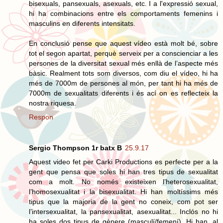
bisexuals, pansexuals, asexuals, etc. I a l'expressió sexual,
hi ha combinacions entre els comportaments femenins i
masculins en diferents intensitats.
En conclusió pense que aquest vídeo està molt bé, sobre
tot el segon apartat, perquè serveix per a conscienciar a les
persones de la diversitat sexual més enllà de l’aspecte més
bàsic. Realment tots som diversos, com diu el vídeo, hi ha
més de 7000m de persones al món, per tant hi ha més de
7000m de sexualitats diferents i és ací on es reflecteix la
nostra riquesa.
Respon
Sergio Thompson 1r batx B
25.9.17
Aquest video fet per Carki Productions es perfecte per a la
gent que pensa que soles hi han tres tipus de sexualitat
com a molt. No només existeixen l’heterosexualitat,
l’homosexualitat i la bisexualitat. Hi han moltíssims més
tipus que la majoria de la gent no coneix, com pot ser
l’intersexualitat, la pansexualitat, asexualitat... Inclós no hi
ha soles dos tipus de gènere (masculí/femení). Hi han, al