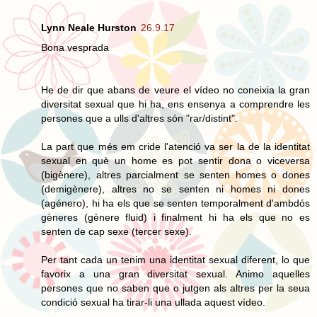
Lynn Neale Hurston
26.9.17
Bona vesprada
He de dir que abans de veure el vídeo no coneixia la gran
diversitat sexual que hi ha, ens ensenya a comprendre les
persones que a ulls d'altres són "rar/distint".
La part que més em cride l'atenció va ser la de la identitat
sexual en què un home es pot sentir dona o viceversa
(bigènere), altres parcialment se senten homes o dones
(demigènere), altres no se senten ni homes ni dones
(agénero), hi ha els que se senten temporalment d'ambdós
gèneres (gènere fluid) i finalment hi ha els que no es
senten de cap sexe (tercer sexe).
Per tant cada un tenim una identitat sexual diferent, lo que
favorix a una gran diversitat sexual. Animo aquelles
persones que no saben que o jutgen als altres per la seua
condició sexual ha tirar-li una ullada aquest vídeo.