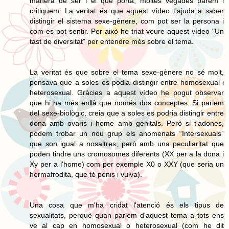
manera de ser i el que porta, moltes vegades parem i
critiquem. La veritat és que aquest vídeo t'ajuda a saber
distingir el sistema sexe-gènere, com pot ser la persona i
com es pot sentir. Per això he triat veure aquest vídeo "Un
tast de diversitat" per entendre més sobre el tema.
La veritat és que sobre el tema sexe-gènere no sé molt,
pensava que a soles es podia distingir entre homosexual i
heterosexual. Gràcies a aquest vídeo he pogut observar
que hi ha més enllà que només dos conceptes. Si parlem
del sexe-biològic, creia que a soles es podria distingir entre
dona amb ovaris i home amb genitals. Però si t'adones,
podem trobar un nou grup els anomenats “Intersexuals”
que son igual a nosaltres, però amb una peculiaritat que
poden tindre uns cromosomes diferents (XX per a la dona i
Xy per a l'home) com per exemple X0 o XXY (que seria un
hermafrodita, que té penis i vulva).
Una cosa que m'ha cridat l'atenció és els tipus de
sexualitats, perquè quan parlem d'aquest tema a tots ens
ve al cap en homosexual o heterosexual (com he dit