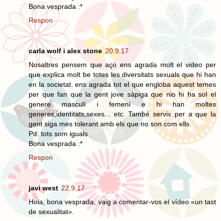
Bona vesprada :*
Respon
carla wolf i alex stone
20.9.17
Nosaltres pensem que aço ens agrada molt el video per
que explica molt be totes les diversitats sexuals que hi han
en la societat. ens agrada tot el que engloba aquest temes
per que fan que la gent jove sàpiga que nio hi ha sol el
genere masculí i femení e hi han moltes
generes,identitats,sexes... etc. També servix per a que la
gent siga mes tolerant amb els que no son com ells.
Pd: tots som iguals .
Bona vesprada :*
Respon
javi west
22.9.17
Hola, bona vesprada, vaig a comentar-vos el vídeo «un tast
de sexualitat».