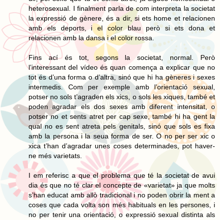
heterosexual. I finalment parla de com interpreta la societat
la expressió de gènere, és a dir, si ets home et relacionen
amb els deports, i el color blau però si ets dona et
relacionen amb la dansa i el color rossa.
Fins ací és tot, segons la societat, normal. Però
l’interessant del vídeo és quan comença a explicar que no
tot és d’una forma o d’altra, sinó que hi ha gèneres i sexes
intermedis. Com per exemple amb l’orientació sexual,
potser no sols t’agraden els xics, o sols les xiques, també et
poden agradar els dos sexes amb diferent intensitat, o
potser no et sents atret per cap sexe, també hi ha gent la
qual no es sent atreta pels genitals, sinó que sols es fixa
amb la persona i la seua forma de ser. O no per ser xic o
xica t’han d’agradar unes coses determinades, pot haver-
ne més varietats.
I em referisc a que el problema que té la societat de avui
dia és que no té clar el concepte de «varietat» ja que molts
s’han educat amb allò tradicional i no poden obrir la ment a
coses que cada volta son més habituals en les persones, i
no per tenir una orientació, o expressió sexual distinta als