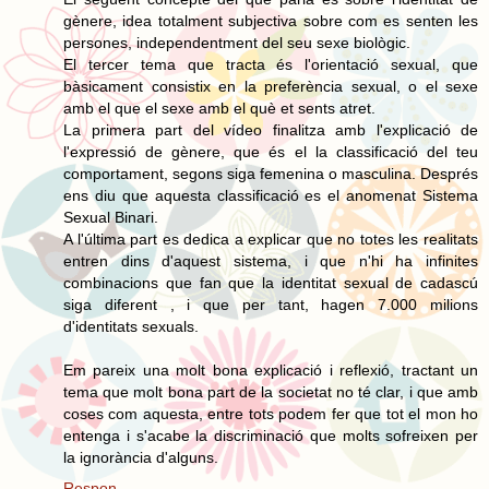
gènere, idea totalment subjectiva sobre com es senten les
persones, independentment del seu sexe biològic.
El tercer tema que tracta és l'orientació sexual, que
bàsicament consistix en la preferència sexual, o el sexe
amb el que el sexe amb el què et sents atret.
La primera part del vídeo finalitza amb l'explicació de
l'expressió de gènere, que és el la classificació del teu
comportament, segons siga femenina o masculina. Després
ens diu que aquesta classificació es el anomenat Sistema
Sexual Binari.
A l'última part es dedica a explicar que no totes les realitats
entren dins d'aquest sistema, i que n'hi ha infinites
combinacions que fan que la identitat sexual de cadascú
siga diferent , i que per tant, hagen 7.000 milions
d'identitats sexuals.
Em pareix una molt bona explicació i reflexió, tractant un
tema que molt bona part de la societat no té clar, i que amb
coses com aquesta, entre tots podem fer que tot el mon ho
entenga i s'acabe la discriminació que molts sofreixen per
la ignorància d'alguns.
Respon