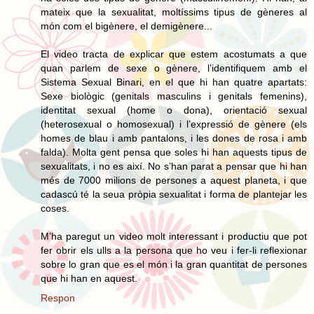
mateix que la sexualitat, moltíssims tipus de gèneres al
món com el bigènere, el demigènere...
El video tracta de explicar que estem acostumats a que
quan parlem de sexe o gènere, l’identifiquem amb el
Sistema Sexual Binari, en el que hi han quatre apartats:
Sexe biològic (genitals masculins i genitals femenins),
identitat sexual (home o dona), orientació sexual
(heterosexual o homosexual) i l’expressió de gènere (els
homes de blau i amb pantalons, i les dones de rosa i amb
falda). Molta gent pensa que soles hi han aquests tipus de
sexualitats, i no es així. No s’han parat a pensar que hi han
més de 7000 milions de persones a aquest planeta, i que
cadascú té la seua pròpia sexualitat i forma de plantejar les
coses.
M’ha paregut un video molt interessant i productiu que pot
fer obrir els ulls a la persona que ho veu i fer-li reflexionar
sobre lo gran que es el món i la gran quantitat de persones
que hi han en aquest.
Respon