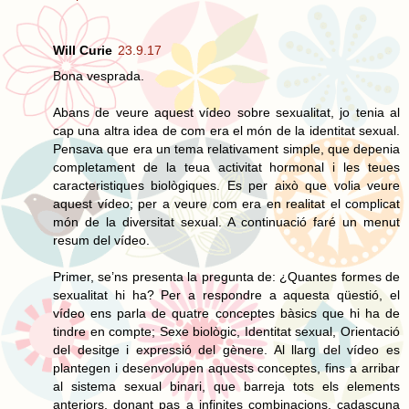
Will Curie
23.9.17
Bona vesprada.
Abans de veure aquest vídeo sobre sexualitat, jo tenia al
cap una altra idea de com era el món de la identitat sexual.
Pensava que era un tema relativament simple, que depenia
completament de la teua activitat hormonal i les teues
caracteristiques biològiques. Es per això que volia veure
aquest vídeo; per a veure com era en realitat el complicat
món de la diversitat sexual. A continuació faré un menut
resum del vídeo.
Primer, se’ns presenta la pregunta de: ¿Quantes formes de
sexualitat hi ha? Per a respondre a aquesta qüestió, el
vídeo ens parla de quatre conceptes bàsics que hi ha de
tindre en compte; Sexe biològic, Identitat sexual, Orientació
del desitge i expressió del gènere. Al llarg del vídeo es
plantegen i desenvolupen aquests conceptes, fins a arribar
al sistema sexual binari, que barreja tots els elements
anteriors, donant pas a infinites combinacions, cadascuna