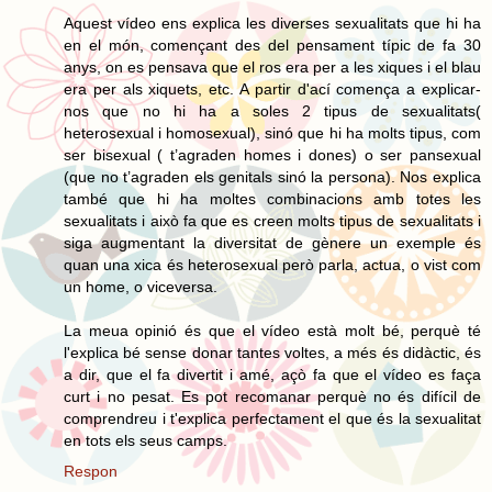
Aquest vídeo ens explica les diverses sexualitats que hi ha
en el món, començant des del pensament típic de fa 30
anys, on es pensava que el ros era per a les xiques i el blau
era per als xiquets, etc. A partir d'ací comença a explicar-
nos que no hi ha a soles 2 tipus de sexualitats(
heterosexual i homosexual), sinó que hi ha molts tipus, com
ser bisexual ( t’agraden homes i dones) o ser pansexual
(que no t’agraden els genitals sinó la persona). Nos explica
també que hi ha moltes combinacions amb totes les
sexualitats i això fa que es creen molts tipus de sexualitats i
siga augmentant la diversitat de gènere un exemple és
quan una xica és heterosexual però parla, actua, o vist com
un home, o viceversa.
La meua opinió és que el vídeo està molt bé, perquè té
l'explica bé sense donar tantes voltes, a més és didàctic, és
a dir, que el fa divertit i amé, açò fa que el vídeo es faça
curt i no pesat. Es pot recomanar perquè no és difícil de
comprendreu i t'explica perfectament el que és la sexualitat
en tots els seus camps.
Respon