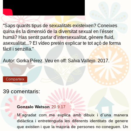
“Saps quants tipus de sexualitats existeixen? Coneixes
quina és la dimensió de la diversitat sexual en l'ésser
humà? Has sentit parlar d’intersexualitat, gènere fluid,
asexualitat...? El vídeo pretén explicar te tot açò de forma
fàcil i senzilla.”
Autor: Gorka Pérez. Veu en off: Salva Vallejo. 2017.
Comparteix
39 comentaris:
Gonzalo Watson
20.9.17
M`agradat com me explica amb dibuix i d`una manera
didàctica i entretenguda les diferents identitats de genere
que existien i que la majoria de persones no coneguen. Un