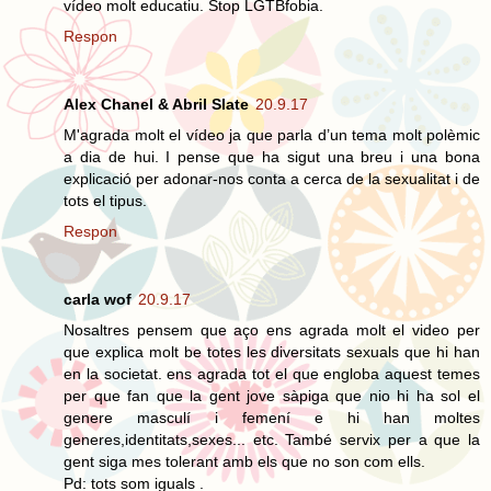
vídeo molt educatiu. Stop LGTBfobia.
Respon
Alex Chanel & Abril Slate
20.9.17
M'agrada molt el vídeo ja que parla d’un tema molt polèmic
a dia de hui. I pense que ha sigut una breu i una bona
explicació per adonar-nos conta a cerca de la sexualitat i de
tots el tipus.
Respon
carla wof
20.9.17
Nosaltres pensem que aço ens agrada molt el video per
que explica molt be totes les diversitats sexuals que hi han
en la societat. ens agrada tot el que engloba aquest temes
per que fan que la gent jove sàpiga que nio hi ha sol el
genere masculí i femení e hi han moltes
generes,identitats,sexes... etc. També servix per a que la
gent siga mes tolerant amb els que no son com ells.
Pd: tots som iguals .