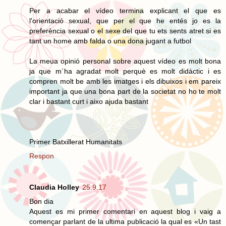
Per a acabar el vídeo termina explicant el que es
l'orientació sexual, que per el que he entés jo es la
preferència sexual o el sexe del que tu ets sents atret si es
tant un home amb falda o una dona jugant a futbol
La meua opinió personal sobre aquest vídeo es molt bona
ja que m´ha agradat molt perquè es molt didàctic i es
compren molt be amb les imatges i els dibuixos i em pareix
important ja que una bona part de la societat no ho te molt
clar i bastant curt i aixo ajuda bastant
Primer Batxillerat Humanitats
Respon
Claudia Holley
25.9.17
Bon dia
Aquest es mi primer comentari en aquest blog i vaig a
començar parlant de la ultima publicació la qual es «Un tast