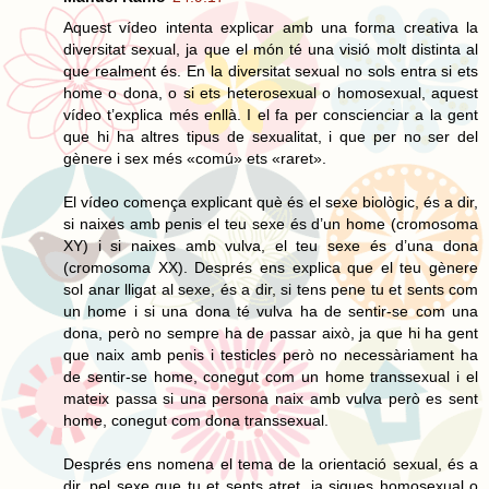
Aquest vídeo intenta explicar amb una forma creativa la
diversitat sexual, ja que el món té una visió molt distinta al
que realment és. En la diversitat sexual no sols entra si ets
home o dona, o si ets heterosexual o homosexual, aquest
vídeo t’explica més enllà. I el fa per conscienciar a la gent
que hi ha altres tipus de sexualitat, i que per no ser del
gènere i sex més «comú» ets «raret».
El vídeo comença explicant què és el sexe biològic, és a dir,
si naixes amb penis el teu sexe és d’un home (cromosoma
XY) i si naixes amb vulva, el teu sexe és d’una dona
(cromosoma XX). Després ens explica que el teu gènere
sol anar lligat al sexe, és a dir, si tens pene tu et sents com
un home i si una dona té vulva ha de sentir-se com una
dona, però no sempre ha de passar això, ja que hi ha gent
que naix amb penis i testicles però no necessàriament ha
de sentir-se home, conegut com un home transsexual i el
mateix passa si una persona naix amb vulva però es sent
home, conegut com dona transsexual.
Després ens nomena el tema de la orientació sexual, és a
dir, pel sexe que tu et sents atret, ja sigues homosexual o