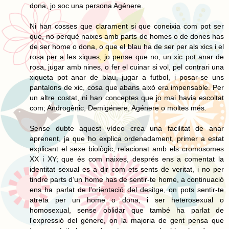
dona, jo soc una persona Agénere.
Ni han cosses que clarament si que coneixia com pot ser
que, no perquè naixes amb parts de homes o de dones has
de ser home o dona, o que el blau ha de ser per als xics i el
rosa per a les xiques, jo pense que no, un xic pot anar de
rosa, jugar amb nines, o fer el cuinar si vol, pel contrari una
xiqueta pot anar de blau, jugar a futbol, i posar-se uns
pantalons de xic, cosa que abans això era impensable. Per
un altre costat, ni han conceptes que jo mai havia escoltat
com; Androgènic, Demigénere, Agénere o moltes més.
Sense dubte aquest vídeo crea una facilitat de anar
aprenent, ja que ho explica ordenadament, primer a estat
explicant el sexe biològic, relacionat amb els cromosomes
XX i XY; que és com naixes, després ens a comentat la
identitat sexual es a dir com ets sents de veritat, i no per
tindre parts d’un home has de sentir-te home, a continuació
ens ha parlat de l'orientació del desitge, on pots sentir-te
atreta per un home o dona, i ser heterosexual o
homosexual, sense oblidar que també ha parlat de
l'expressió del gènere, on la majoria de gent pensa que