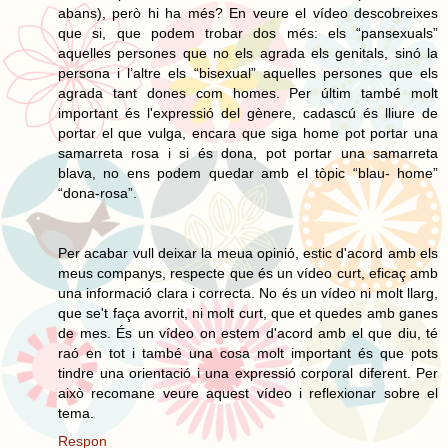
abans), però hi ha més? En veure el vídeo descobreixes
que si, que podem trobar dos més: els “pansexuals”
aquelles persones que no els agrada els genitals, sinó la
persona i l’altre els “bisexual” aquelles persones que els
agrada tant dones com homes. Per últim també molt
important és l'expressió del gènere, cadascú és lliure de
portar el que vulga, encara que siga home pot portar una
samarreta rosa i si és dona, pot portar una samarreta
blava, no ens podem quedar amb el tòpic “blau- home”
“dona-rosa”.
Per acabar vull deixar la meua opinió, estic d'acord amb els
meus companys, respecte que és un vídeo curt, eficaç amb
una informació clara i correcta. No és un vídeo ni molt llarg,
que se't faça avorrit, ni molt curt, que et quedes amb ganes
de mes. És un vídeo on estem d'acord amb el que diu, té
raó en tot i també una cosa molt important és que pots
tindre una orientació i una expressió corporal diferent. Per
això recomane veure aquest vídeo i reflexionar sobre el
tema.
Respon