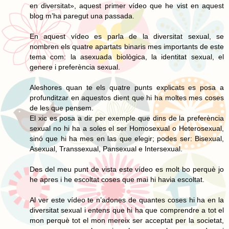
en diversitat», aquest primer vídeo que he vist en aquest
blog m’ha paregut una passada.
En aquest vídeo es parla de la diversitat sexual, se
nombren els quatre apartats binaris mes importants de este
tema com: la asexuada biològica, la identitat sexual, el
genere i preferència sexual.
Aleshores quan te els quatre punts explicats es posa a
profunditzar en aquestos dient que hi ha moltes mes coses
de les que pensem.
El xic es posa a dir per exemple que dins de la preferència
sexual no hi ha a soles el ser Homosexual o Heterosexual,
sinó que hi ha mes en las que elegir; podes ser: Bisexual,
Asexual, Transsexual, Pansexual e Intersexual.
Des del meu punt de vista este vídeo es molt bo perquè jo
he apres i he escoltat coses que mai hi havia escoltat.
Al ver este vídeo te n’adones de quantes coses hi ha en la
diversitat sexual i entens que hi ha que comprendre a tot el
mon perquè tot el mon mereix ser acceptat per la societat,