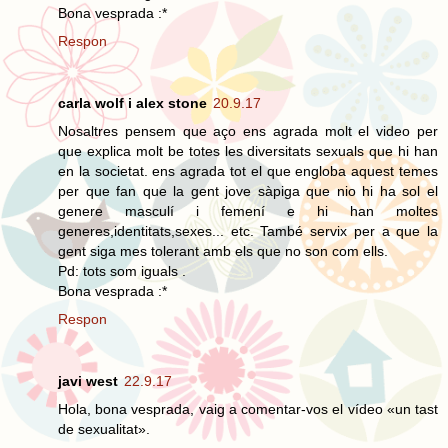
Bona vesprada :*
Respon
carla wolf i alex stone
20.9.17
Nosaltres pensem que aço ens agrada molt el video per
que explica molt be totes les diversitats sexuals que hi han
en la societat. ens agrada tot el que engloba aquest temes
per que fan que la gent jove sàpiga que nio hi ha sol el
genere masculí i femení e hi han moltes
generes,identitats,sexes... etc. També servix per a que la
gent siga mes tolerant amb els que no son com ells.
Pd: tots som iguals .
Bona vesprada :*
Respon
javi west
22.9.17
Hola, bona vesprada, vaig a comentar-vos el vídeo «un tast
de sexualitat».