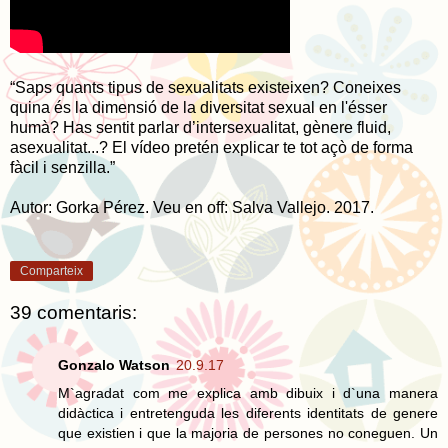
“Saps quants tipus de sexualitats existeixen? Coneixes
quina és la dimensió de la diversitat sexual en l'ésser
humà? Has sentit parlar d’intersexualitat, gènere fluid,
asexualitat...? El vídeo pretén explicar te tot açò de forma
fàcil i senzilla.”
Autor: Gorka Pérez. Veu en off: Salva Vallejo. 2017.
Comparteix
39 comentaris:
Gonzalo Watson
20.9.17
M`agradat com me explica amb dibuix i d`una manera
didàctica i entretenguda les diferents identitats de genere
que existien i que la majoria de persones no coneguen. Un