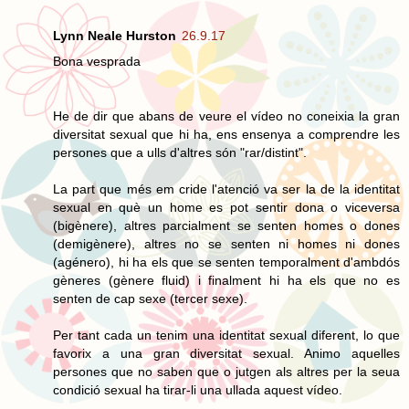
Lynn Neale Hurston
26.9.17
Bona vesprada
He de dir que abans de veure el vídeo no coneixia la gran
diversitat sexual que hi ha, ens ensenya a comprendre les
persones que a ulls d'altres són "rar/distint".
La part que més em cride l'atenció va ser la de la identitat
sexual en què un home es pot sentir dona o viceversa
(bigènere), altres parcialment se senten homes o dones
(demigènere), altres no se senten ni homes ni dones
(agénero), hi ha els que se senten temporalment d'ambdós
gèneres (gènere fluid) i finalment hi ha els que no es
senten de cap sexe (tercer sexe).
Per tant cada un tenim una identitat sexual diferent, lo que
favorix a una gran diversitat sexual. Animo aquelles
persones que no saben que o jutgen als altres per la seua
condició sexual ha tirar-li una ullada aquest vídeo.