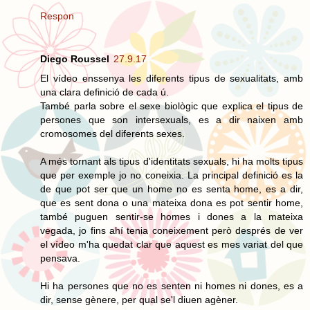
Respon
Diego Roussel
27.9.17
El vídeo enssenya les diferents tipus de sexualitats, amb
una clara definició de cada ú.
També parla sobre el sexe biològic que explica el tipus de
persones que son intersexuals, es a dir naixen amb
cromosomes del diferents sexes.
A més tornant als tipus d'identitats sexuals, hi ha molts tipus
que per exemple jo no coneixia. La principal definició es la
de que pot ser que un home no es senta home, es a dir,
que es sent dona o una mateixa dona es pot sentir home,
també puguen sentir-se homes i dones a la mateixa
vegada, jo fins ahí tenia coneixement però després de ver
el vídeo m'ha quedat clar que aquest es mes variat del que
pensava.
Hi ha persones que no es senten ni homes ni dones, es a
dir, sense gènere, per qual se'l diuen agèner.