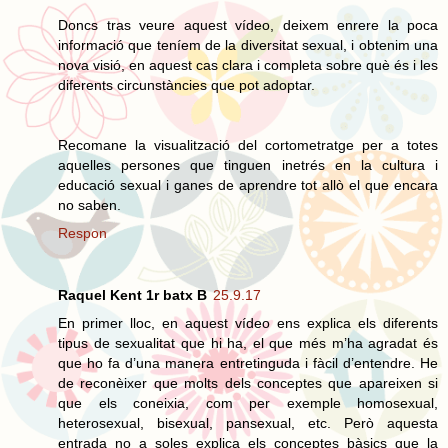
Doncs tras veure aquest vídeo, deixem enrere la poca
informació que teníem de la diversitat sexual, i obtenim una
nova visió, en aquest cas clara i completa sobre què és i les
diferents circunstàncies que pot adoptar.
Recomane la visualització del cortometratge per a totes
aquelles persones que tinguen inetrés en la cultura i
educació sexual i ganes de aprendre tot allò el que encara
no saben.
Respon
Raquel Kent 1r batx B
25.9.17
En primer lloc, en aquest vídeo ens explica els diferents
tipus de sexualitat que hi ha, el que més m’ha agradat és
que ho fa d’una manera entretinguda i fàcil d’entendre. He
de reconèixer que molts dels conceptes que apareixen si
que els coneixia, com per exemple homosexual,
heterosexual, bisexual, pansexual, etc. Però aquesta
entrada no a soles explica els conceptes bàsics que la