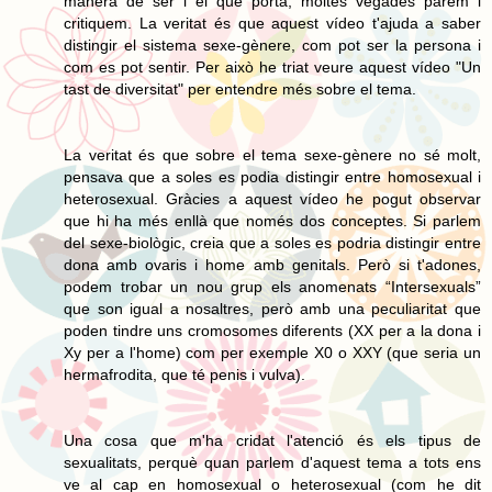
manera de ser i el que porta, moltes vegades parem i
critiquem. La veritat és que aquest vídeo t'ajuda a saber
distingir el sistema sexe-gènere, com pot ser la persona i
com es pot sentir. Per això he triat veure aquest vídeo "Un
tast de diversitat" per entendre més sobre el tema.
La veritat és que sobre el tema sexe-gènere no sé molt,
pensava que a soles es podia distingir entre homosexual i
heterosexual. Gràcies a aquest vídeo he pogut observar
que hi ha més enllà que només dos conceptes. Si parlem
del sexe-biològic, creia que a soles es podria distingir entre
dona amb ovaris i home amb genitals. Però si t'adones,
podem trobar un nou grup els anomenats “Intersexuals”
que son igual a nosaltres, però amb una peculiaritat que
poden tindre uns cromosomes diferents (XX per a la dona i
Xy per a l'home) com per exemple X0 o XXY (que seria un
hermafrodita, que té penis i vulva).
Una cosa que m'ha cridat l'atenció és els tipus de
sexualitats, perquè quan parlem d'aquest tema a tots ens
ve al cap en homosexual o heterosexual (com he dit