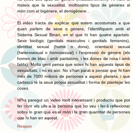
mateix que la sexualitat, moltíssims tipus de gèneres al
món com el bigènere, el demigènere...
El video tracta de explicar que estem acostumats a que
quan parlem de sexe o gènere, l’identifiquem amb el
Sistema Sexual Binari, en el que hi han quatre apartats:
Sexe biològic (genitals masculins i genitals femenins),
identitat sexual (home o dona), orientació sexual
(heterosexual o homosexual) i l’expressió de gènere (els
homes de blau i amb pantalons, i les dones de rosa i amb
falda). Molta gent pensa que soles hi han aquests tipus de
sexualitats, i no es així. No s’han parat a pensar que hi han
més de 7000 milions de persones a aquest planeta, i que
cadascú té la seua pròpia sexualitat i forma de plantejar les
coses.
M’ha paregut un video molt interessant i productiu que pot
fer obrir els ulls a la persona que ho veu i fer-li reflexionar
sobre lo gran que es el món i la gran quantitat de persones
que hi han en aquest.
Respon