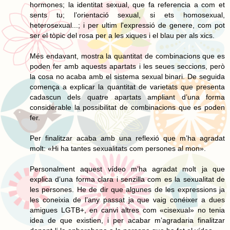
hormones; la identitat sexual, que fa referencia a com et
sents tu; l’orientació sexual, si ets homosexual,
heterosexual...; i per ultim l'expressió de genere, com pot
ser el tòpic del rosa per a les xiques i el blau per als xics.
Més endavant, mostra la quantitat de combinacions que es
poden fer amb aquests apartats i les seues seccions, però
la cosa no acaba amb el sistema sexual binari. De seguida
comença a explicar la quantitat de varietats que presenta
cadascun dels quatre apartats ampliant d’una forma
considerable la possibilitat de combinacions que es poden
fer.
Per finalitzar acaba amb una reflexió que m’ha agradat
molt: «Hi ha tantes sexualitats com persones al mon».
Personalment aquest vídeo m’ha agradat molt ja que
explica d’una forma clara i senzilla com es la sexualitat de
les persones. He de dir que algunes de les expressions ja
les coneixia de l’any passat ja que vaig conéixer a dues
amigues LGTB+, en canvi altres com «cisexual» no tenia
idea de que existien, i per acabar m’agradaria finalitzar