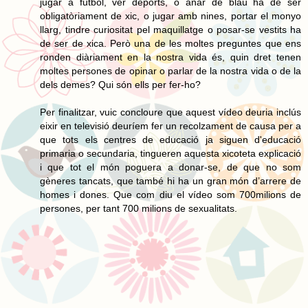
jugar a futbol, ver deports, o anar de blau ha de ser
obligatòriament de xic, o jugar amb nines, portar el monyo
llarg, tindre curiositat pel maquillatge o posar-se vestits ha
de ser de xica. Però una de les moltes preguntes que ens
ronden diàriament en la nostra vida és, quin dret tenen
moltes persones de opinar o parlar de la nostra vida o de la
dels demes? Qui són ells per fer-ho?
Per finalitzar, vuic concloure que aquest vídeo deuria inclús
eixir en televisió deuríem fer un recolzament de causa per a
que tots els centres de educació ja siguen d'educació
primaria o secundaria, tingueren aquesta xicoteta explicació
i que tot el món poguera a donar-se, de que no som
gèneres tancats, que també hi ha un gran món d’arrere de
homes i dones. Que com diu el vídeo som 700milions de
persones, per tant 700 milions de sexualitats.