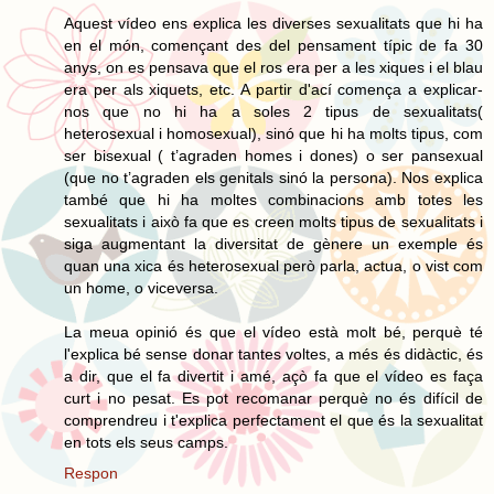
Aquest vídeo ens explica les diverses sexualitats que hi ha
en el món, començant des del pensament típic de fa 30
anys, on es pensava que el ros era per a les xiques i el blau
era per als xiquets, etc. A partir d'ací comença a explicar-
nos que no hi ha a soles 2 tipus de sexualitats(
heterosexual i homosexual), sinó que hi ha molts tipus, com
ser bisexual ( t’agraden homes i dones) o ser pansexual
(que no t’agraden els genitals sinó la persona). Nos explica
també que hi ha moltes combinacions amb totes les
sexualitats i això fa que es creen molts tipus de sexualitats i
siga augmentant la diversitat de gènere un exemple és
quan una xica és heterosexual però parla, actua, o vist com
un home, o viceversa.
La meua opinió és que el vídeo està molt bé, perquè té
l'explica bé sense donar tantes voltes, a més és didàctic, és
a dir, que el fa divertit i amé, açò fa que el vídeo es faça
curt i no pesat. Es pot recomanar perquè no és difícil de
comprendreu i t'explica perfectament el que és la sexualitat
en tots els seus camps.
Respon