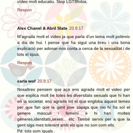
vídeo molt educatiu. Stop LGTBfobia.
Respon
Alex Chanel & Abril Slate
20.9.17
M'agrada molt el vídeo ja que parla d’un tema molt polèmic
a dia de hui. I pense que ha sigut una breu i una bona
explicació per adonar-nos conta a cerca de la sexualitat i de
tots el tipus.
Respon
carla wof
20.9.17
Nosaltres pensem que aço ens agrada molt el video per
que explica molt be totes les diversitats sexuals que hi han
en la societat. ens agrada tot el que engloba aquest temes
per que fan que la gent jove sàpiga que nio hi ha sol el
genere masculí i femení e hi han moltes
generes,identitats,sexes... etc. També servix per a que la
gent siga mes tolerant amb els que no son com ells.
Pd: tots som iguals .