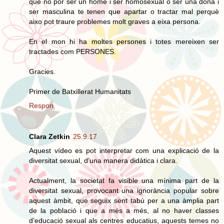
que no por ser un home i ser homosexual o ser una dona i
ser masculina te tenen que apartar o tractar mal perquè
aixo pot traure problemes molt graves a eixa persona.
En el mon hi ha moltes persones i totes mereixen ser
tractades com PERSONES.
Gracies.
Primer de Batxillerat Humanitats
Respon
Clara Zetkin
25.9.17
Aquest vídeo es pot interpretar com una explicació de la
diversitat sexual, d’una manera didàtica i clara.
Actualment, la societat fa visible una mínima part de la
diversitat sexual, provocant una ignorància popular sobre
aquest àmbit, que seguix sent tabú per a una àmplia part
de la població i que a més a més, al no haver classes
d’educació sexual als centres educatius, aquests temes no