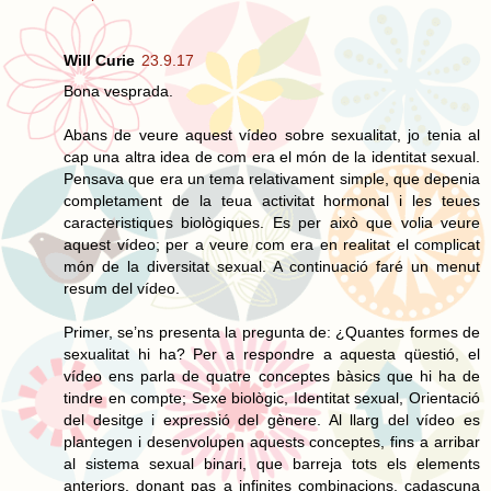
Will Curie
23.9.17
Bona vesprada.
Abans de veure aquest vídeo sobre sexualitat, jo tenia al
cap una altra idea de com era el món de la identitat sexual.
Pensava que era un tema relativament simple, que depenia
completament de la teua activitat hormonal i les teues
caracteristiques biològiques. Es per això que volia veure
aquest vídeo; per a veure com era en realitat el complicat
món de la diversitat sexual. A continuació faré un menut
resum del vídeo.
Primer, se’ns presenta la pregunta de: ¿Quantes formes de
sexualitat hi ha? Per a respondre a aquesta qüestió, el
vídeo ens parla de quatre conceptes bàsics que hi ha de
tindre en compte; Sexe biològic, Identitat sexual, Orientació
del desitge i expressió del gènere. Al llarg del vídeo es
plantegen i desenvolupen aquests conceptes, fins a arribar
al sistema sexual binari, que barreja tots els elements
anteriors, donant pas a infinites combinacions, cadascuna