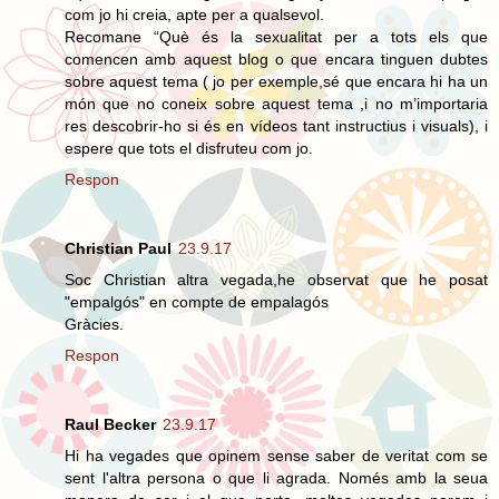
com jo hi creia, apte per a qualsevol.
Recomane “Què és la sexualitat per a tots els que
comencen amb aquest blog o que encara tinguen dubtes
sobre aquest tema ( jo per exemple,sé que encara hi ha un
món que no coneix sobre aquest tema ,i no m’importaria
res descobrir-ho si és en vídeos tant instructius i visuals), i
espere que tots el disfruteu com jo.
Respon
Christian Paul
23.9.17
Soc Christian altra vegada,he observat que he posat
"empalgós" en compte de empalagós
Gràcies.
Respon
Raul Becker
23.9.17
Hi ha vegades que opinem sense saber de veritat com se
sent l'altra persona o que li agrada. Només amb la seua