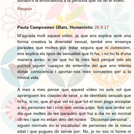
donant-li la enhorabona a la persona que ha fet el vídeo.
Respon
Paula Campoamor 1Batx. Humanistic
26.9.17
M'agrada molt aquest vídeo, ja que ens explica amb una
forma creativa la diversitat sexual, també ens ensenya
paraules que moltes puc estar segura que ni coneixíem,
ens explica els tipus de sexualitat que hi ha, i no ho fa d’una
manera arreu, si no que ho fa més fàcil perquè tots els
públics siguen capaços de entendre del que ens intenta
donar consciencia i aportar-nos mes conceptes per a la
nostra vida.
A mes a mes pense que aquest vídeo no sols vol que
aprenguem les classes de sexe, o de identitats sexuals que
hi ha, si no, que el que vol es que tot el mon puga acceptar
a les persones tal i com son sense jutjar, fins que arribe un
dia que moltes de les paraules que hui a dia no es normal
dir-les i que no estan dins del nostre ``Diccionari personal´´,
siguen normals en el vocabulari de persones de la meua
edat i que pugues dir sense por: No, jo no soc ni home ni