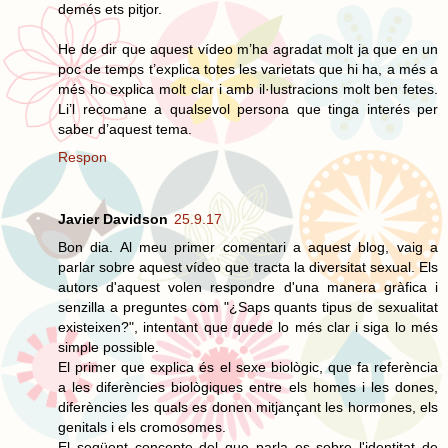
demés ets pitjor.
He de dir que aquest vídeo m’ha agradat molt ja que en un
poc de temps t’explica totes les varietats que hi ha, a més a
més ho explica molt clar i amb il·lustracions molt ben fetes.
Li’l recomane a qualsevol persona que tinga interés per
saber d’aquest tema.
Respon
Javier Davidson
25.9.17
Bon dia. Al meu primer comentari a aquest blog, vaig a
parlar sobre aquest vídeo que tracta la diversitat sexual. Els
autors d'aquest volen respondre d'una manera gràfica i
senzilla a preguntes com "¿Saps quants tipus de sexualitat
existeixen?", intentant que quede lo més clar i siga lo més
simple possible.
El primer que explica és el sexe biològic, que fa referència
a les diferències biològiques entre els homes i les dones,
diferències les quals es donen mitjançant les hormones, els
genitals i els cromosomes.
El següent concepte del que parla es sobre l'identitat de