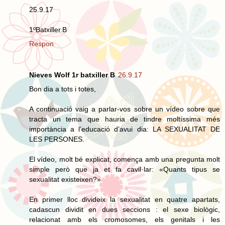
25.9.17
1ºBatxiller.B
Respon
Nieves Wolf 1r batxiller B
26.9.17
Bon dia a tots i totes,
A continuació vaig a parlar-vos sobre un vídeo sobre que
tracta un tema que hauria de tindre moltíssima més
importància a l’educació d’avui dia: LA SEXUALITAT DE
LES PERSONES.
El vídeo, molt bé explicat, comença amb una pregunta molt
simple però que ja et fa cavil·lar: «Quants tipus se
sexualitat existeixen?»
En primer lloc divideix la sexualitat en quatre apartats,
cadascun dividit en dues seccions : el sexe biològic,
relacionat amb els cromosomes, els genitals i les