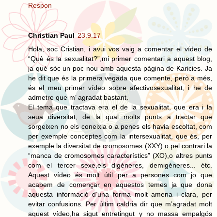
Respon
Christian Paul
23.9.17
Hola, soc Cristian, i avui vos vaig a comentar el vídeo de
“Què és la sexualitat?”,mi primer comentari a aquest blog,
ja què sóc un poc nou amb aquesta pàgina de Karicies. Ja
he dit que és la primera vegada que comente, però a més,
és el meu primer vídeo sobre afectivosexualitat, i he de
admetre que m’ agradat bastant.
El tema que tractava era el de la sexualitat, que era i la
seua diversitat, de la qual molts punts a tractar que
sorgeixen no els coneixia o a penes els havia escoltat, com
per exemple conceptes com la intersexualitat, que és, per
exemple la diversitat de cromosomes (XXY) o pel contrari la
“manca de cromosomes característics” (XO),o altres punts
com el tercer sexe,els digéneres, demigéneres... étc.
Aquest vídeo és molt útil per a persones com jo que
acabem de començar en aquestos temes ja que dona
aquesta informació d’una forma molt amena i clara, per
evitar confusions. Per últim caldria dir que m’agradat molt
aquest vídeo,ha sigut entretingut y no massa empalgós