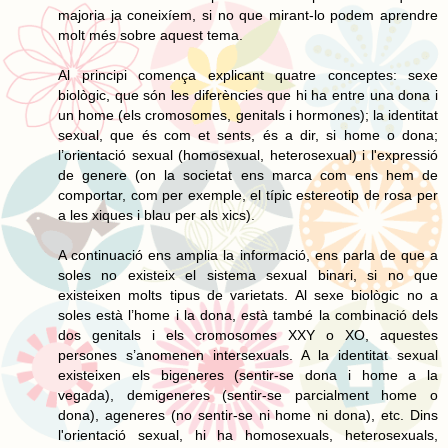
majoria ja coneixíem, si no que mirant-lo podem aprendre
molt més sobre aquest tema.
Al principi comença explicant quatre conceptes: sexe
biològic, que són les diferències que hi ha entre una dona i
un home (els cromosomes, genitals i hormones); la identitat
sexual, que és com et sents, és a dir, si home o dona;
l’orientació sexual (homosexual, heterosexual) i l'expressió
de genere (on la societat ens marca com ens hem de
comportar, com per exemple, el típic estereotip de rosa per
a les xiques i blau per als xics).
A continuació ens amplia la informació, ens parla de que a
soles no existeix el sistema sexual binari, si no que
existeixen molts tipus de varietats. Al sexe biològic no a
soles està l’home i la dona, està també la combinació dels
dos genitals i els cromosomes XXY o XO, aquestes
persones s’anomenen intersexuals. A la identitat sexual
existeixen els bigeneres (sentir-se dona i home a la
vegada), demigeneres (sentir-se parcialment home o
dona), ageneres (no sentir-se ni home ni dona), etc. Dins
l'orientació sexual, hi ha homosexuals, heterosexuals,