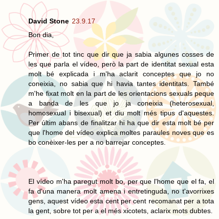
David Stone
23.9.17
Bon dia,
Primer de tot tinc que dir que ja sabia algunes cosses de
les que parla el vídeo, però la part de identitat sexual esta
molt bé explicada i m'ha aclarit conceptes que jo no
coneixia, no sabia que hi havia tantes identitats. També
m'he fixat molt en la part de les orientacions sexuals peque
a banda de les que jo ja coneixia (heterosexual,
homosexual i bisexual) et diu molt més tipus d'aquestes.
Per últim abans de finalitzar hi ha que dir esta molt bé per
que l'home del vídeo explica moltes paraules noves que es
bo conèixer-les per a no barrejar conceptes.
El vídeo m'ha paregut molt bo, per que l'home que el fa, el
fa d'una manera molt amena i entretinguda, no t'avorrixes
gens, aquest vídeo esta cent per cent recomanat per a tota
la gent, sobre tot per a el més xicotets, aclarix mots dubtes.