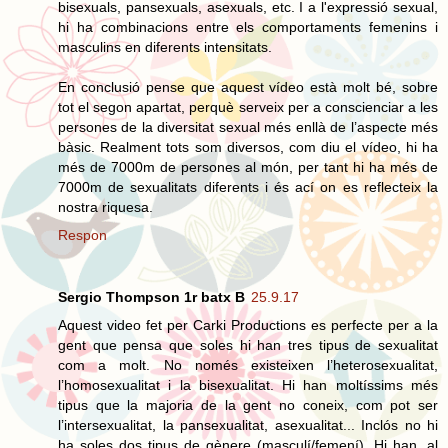
bisexuals, pansexuals, asexuals, etc. I a l'expressió sexual,
hi ha combinacions entre els comportaments femenins i
masculins en diferents intensitats.
En conclusió pense que aquest vídeo està molt bé, sobre
tot el segon apartat, perquè serveix per a conscienciar a les
persones de la diversitat sexual més enllà de l’aspecte més
bàsic. Realment tots som diversos, com diu el vídeo, hi ha
més de 7000m de persones al món, per tant hi ha més de
7000m de sexualitats diferents i és ací on es reflecteix la
nostra riquesa.
Respon
Sergio Thompson 1r batx B
25.9.17
Aquest video fet per Carki Productions es perfecte per a la
gent que pensa que soles hi han tres tipus de sexualitat
com a molt. No només existeixen l’heterosexualitat,
l’homosexualitat i la bisexualitat. Hi han moltíssims més
tipus que la majoria de la gent no coneix, com pot ser
l’intersexualitat, la pansexualitat, asexualitat... Inclós no hi
ha soles dos tipus de gènere (masculí/femení). Hi han, al