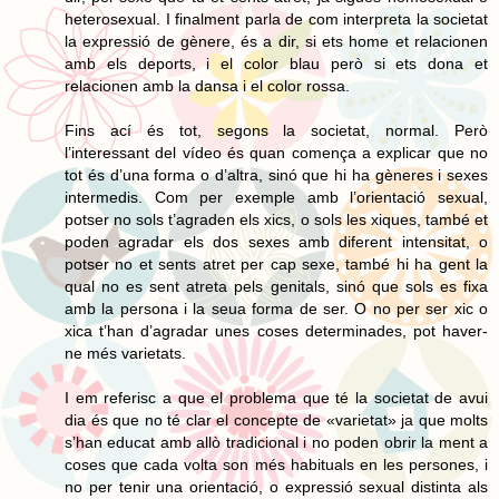
heterosexual. I finalment parla de com interpreta la societat
la expressió de gènere, és a dir, si ets home et relacionen
amb els deports, i el color blau però si ets dona et
relacionen amb la dansa i el color rossa.
Fins ací és tot, segons la societat, normal. Però
l’interessant del vídeo és quan comença a explicar que no
tot és d’una forma o d’altra, sinó que hi ha gèneres i sexes
intermedis. Com per exemple amb l’orientació sexual,
potser no sols t’agraden els xics, o sols les xiques, també et
poden agradar els dos sexes amb diferent intensitat, o
potser no et sents atret per cap sexe, també hi ha gent la
qual no es sent atreta pels genitals, sinó que sols es fixa
amb la persona i la seua forma de ser. O no per ser xic o
xica t’han d’agradar unes coses determinades, pot haver-
ne més varietats.
I em referisc a que el problema que té la societat de avui
dia és que no té clar el concepte de «varietat» ja que molts
s’han educat amb allò tradicional i no poden obrir la ment a
coses que cada volta son més habituals en les persones, i
no per tenir una orientació, o expressió sexual distinta als