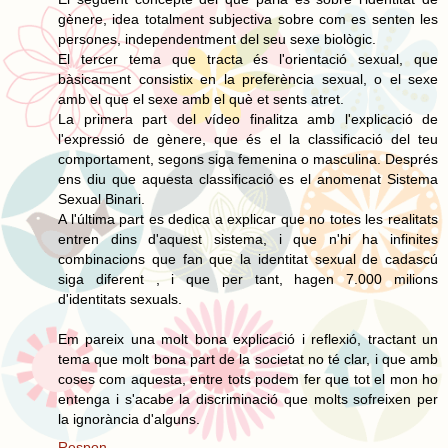
gènere, idea totalment subjectiva sobre com es senten les
persones, independentment del seu sexe biològic.
El tercer tema que tracta és l'orientació sexual, que
bàsicament consistix en la preferència sexual, o el sexe
amb el que el sexe amb el què et sents atret.
La primera part del vídeo finalitza amb l'explicació de
l'expressió de gènere, que és el la classificació del teu
comportament, segons siga femenina o masculina. Després
ens diu que aquesta classificació es el anomenat Sistema
Sexual Binari.
A l'última part es dedica a explicar que no totes les realitats
entren dins d'aquest sistema, i que n'hi ha infinites
combinacions que fan que la identitat sexual de cadascú
siga diferent , i que per tant, hagen 7.000 milions
d'identitats sexuals.
Em pareix una molt bona explicació i reflexió, tractant un
tema que molt bona part de la societat no té clar, i que amb
coses com aquesta, entre tots podem fer que tot el mon ho
entenga i s'acabe la discriminació que molts sofreixen per
la ignorància d'alguns.
Respon