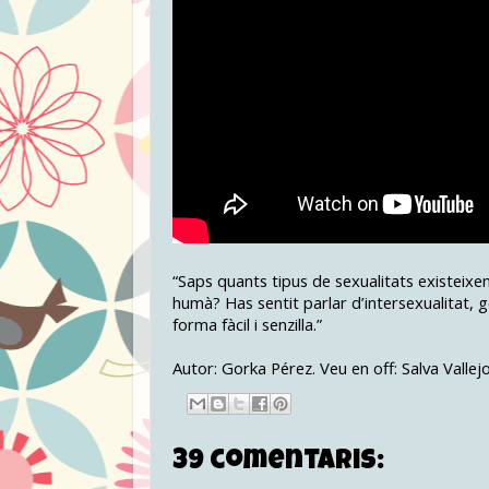
“Saps quants tipus de sexualitats existeixen
humà? Has sentit parlar d’intersexualitat, gè
forma fàcil i senzilla.”
Autor: Gorka Pérez. Veu en off: Salva Vallejo
39 comentaris: