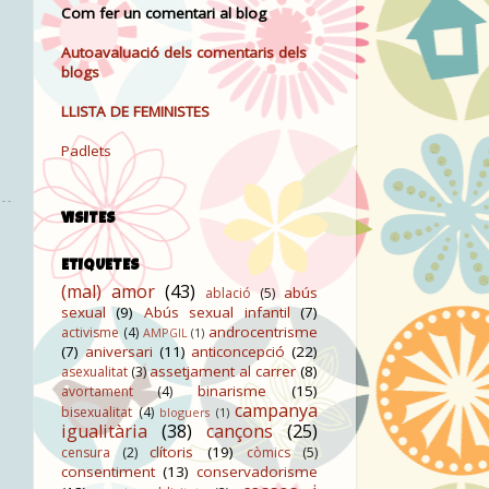
Com fer un comentari al blog
Autoavaluació dels comentaris dels
blogs
LLISTA DE FEMINISTES
Padlets
VISITES
ETIQUETES
(mal) amor
(43)
abús
ablació
(5)
sexual
(9)
Abús sexual infantil
(7)
androcentrisme
activisme
(4)
AMPGIL
(1)
(7)
aniversari
(11)
anticoncepció
(22)
assetjament al carrer
(8)
asexualitat
(3)
binarisme
(15)
avortament
(4)
campanya
bisexualitat
(4)
bloguers
(1)
igualitària
(38)
cançons
(25)
clítoris
(19)
censura
(2)
còmics
(5)
consentiment
(13)
conservadorisme