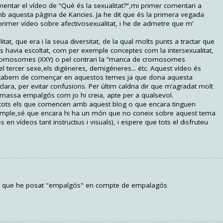
omentar el vídeo de “Què és la sexualitat?”,mi primer comentari a
b aquesta pàgina de Karicies. Ja he dit que és la primera vegada
imer vídeo sobre afectivosexualitat, i he de admetre que m’
itat, que era i la seua diversitat, de la qual molts punts a tractar que
s havia escoltat, com per exemple conceptes com la intersexualitat,
 cromosomes (XXY) o pel contrari la “manca de cromosomes
 el tercer sexe,els digéneres, demigéneres... étc. Aquest vídeo és
 acabem de començar en aquestos temes ja que dona aquesta
ara, per evitar confusions. Per últim caldria dir que m’agradat molt
 massa empalgós com jo hi creia, apte per a qualsevol.
 tots els que comencen amb aquest blog o que encara tinguen
emple,sé que encara hi ha un món que no coneix sobre aquest tema
 en vídeos tant instructius i visuals), i espere que tots el disfruteu
vat que he posat "empalgós" en compte de empalagós