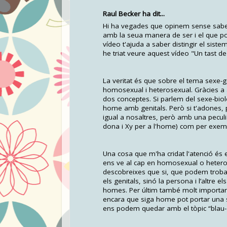
Raul Becker ha dit...
Hi ha vegades que opinem sense saber 
amb la seua manera de ser i el que po
vídeo t'ajuda a saber distingir el sist
he triat veure aquest vídeo "Un tast d
La veritat és que sobre el tema sexe-g
homosexual i heterosexual. Gràcies a
dos conceptes. Si parlem del sexe-biolò
home amb genitals. Però si t'adones,
igual a nosaltres, però amb una pecul
dona i Xy per a l'home) com per exempl
Una cosa que m'ha cridat l'atenció és 
ens ve al cap en homosexual o heteros
descobreixes que si, que podem troba
els genitals, sinó la persona i l’altre
homes. Per últim també molt important 
encara que siga home pot portar una s
ens podem quedar amb el tòpic “blau-