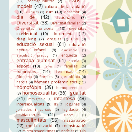
cossos i
(12)
contrapublicitat
(2)
models
(47)
cultura de la violació
(10)
curt
(19)
desamor
(4)
cultures
(1)
dia de
(42)
diccionaris
(7)
Diversitat
(38)
Diversitat familiar
(2)
Diversitat funcional
(10)
diversitat
intel·lectual
(10)
documental
(13)
drag king
(7)
drogues
(2)
DSM
(3)
educació sexual
(61)
educació
sexual infantil
(8)
ejaculació
(1)
enquesta
(2)
ejaculació precoç
(1)
entrada alumnat
(61)
escola
(3)
esport
(10)
famílies
(6)
falles
(1)
feminisme
(14)
feminitat
(14)
Filomena
(6)
floretes
(5)
gordofòbia
(4)
hòmens profeministes
(15)
herois
(4)
homofòbia
(39)
homoparentalitat
homosexualitat
(36)
Igualtat
(3)
(31)
infantesa
(48)
immigració
(1)
intersexualitats
(9)
joguines
(4)
ITS
(1)
jornades i cursos
(5)
legislació
(4)
lesbianisme
(21)
llibres
(1)
masculinitats
(55)
masturbació
(12)
medicalització
(7)
menstruació
(7)
Oh
micro(?)masclismes
(6)
notícies
(5)