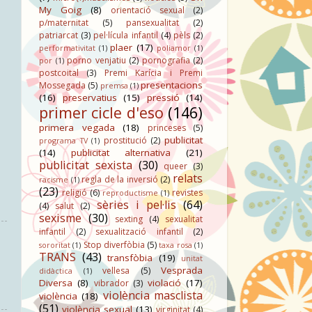
My Goig
(8)
orientació sexual
(2)
p/maternitat
(5)
pansexualitat
(2)
patriarcat
(3)
pel·lícula infantil
(4)
pèls
(2)
plaer
(17)
performativitat
(1)
poliamor
(1)
porno venjatiu
(2)
pornografia
(2)
por
(1)
postcoital
(3)
Premi Karícia i Premi
presentacions
Mossegada
(5)
premsa
(1)
(16)
preservatius
(15)
pressió
(14)
primer cicle d'eso
(146)
primera vegada
(18)
princeses
(5)
publicitat
prostitució
(2)
programa TV
(1)
(14)
publicitat alternativa
(21)
publicitat sexista
(30)
queer
(3)
relats
regla de la inversió
(2)
racisme
(1)
(23)
religió
(6)
revistes
reproductisme
(1)
sèries i pel·lis
(64)
(4)
salut
(2)
sexisme
(30)
sexting
(4)
sexualitat
infantil
(2)
sexualització infantil
(2)
Stop diverfòbia
(5)
sororitat
(1)
taxa rosa
(1)
TRANS
(43)
transfòbia
(19)
unitat
Vesprada
vellesa
(5)
didàctica
(1)
Diversa
(8)
violació
(17)
vibrador
(3)
violència masclista
violència
(18)
(51)
violència sexual
(13)
virginitat
(4)