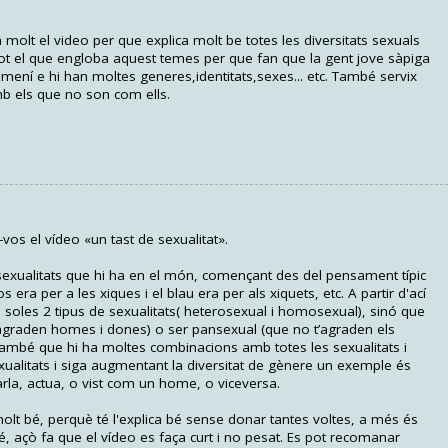
olt el video per que explica molt be totes les diversitats sexuals
tot el que engloba aquest temes per que fan que la gent jove sàpiga
emení e hi han moltes generes,identitats,sexes... etc. També servix
mb els que no son com ells.
os el vídeo «un tast de sexualitat».
 sexualitats que hi ha en el món, començant des del pensament típic
era per a les xiques i el blau era per als xiquets, etc. A partir d'ací
soles 2 tipus de sexualitats( heterosexual i homosexual), sinó que
t’agraden homes i dones) o ser pansexual (que no t’agraden els
 també que hi ha moltes combinacions amb totes les sexualitats i
xualitats i siga augmentant la diversitat de gènere un exemple és
rla, actua, o vist com un home, o viceversa.
lt bé, perquè té l'explica bé sense donar tantes voltes, a més és
 amé, açò fa que el vídeo es faça curt i no pesat. Es pot recomanar