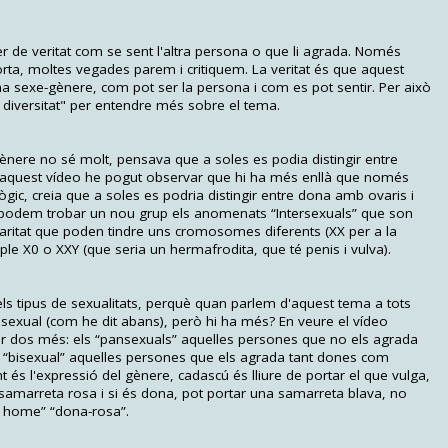
de veritat com se sent l'altra persona o que li agrada. Només
rta, moltes vegades parem i critiquem. La veritat és que aquest
ema sexe-gènere, com pot ser la persona i com es pot sentir. Per això
e diversitat" per entendre més sobre el tema.
ènere no sé molt, pensava que a soles es podia distingir entre
 aquest vídeo he pogut observar que hi ha més enllà que només
gic, creia que a soles es podria distingir entre dona amb ovaris i
 podem trobar un nou grup els anomenats “Intersexuals” que son
iaritat que poden tindre uns cromosomes diferents (XX per a la
e X0 o XXY (que seria un hermafrodita, que té penis i vulva).
els tipus de sexualitats, perquè quan parlem d'aquest tema a tots
exual (com he dit abans), però hi ha més? En veure el vídeo
r dos més: els “pansexuals” aquelles persones que no els agrada
 els “bisexual” aquelles persones que els agrada tant dones com
és l'expressió del gènere, cadascú és lliure de portar el que vulga,
amarreta rosa i si és dona, pot portar una samarreta blava, no
 home” “dona-rosa”.