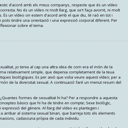
, estic d'acord amb els meus companys, respecte que és un vídeo
correcta. No és un vídeo ni molt llarg, que se't faça avorrit, ni molt
 És un vídeo on estem d'acord amb el que diu, té raó en tot i
ots tindre una orientació i una expressió corporal diferent. Per
flexionar sobre el tema.
alitat, jo tenia al cap una altra idea de com era el món de la
tema relativament simple, que depenia completament de la teua
istiques biològiques. Es per això que volia veure aquest vídeo; per a
 món de la diversitat sexual. A continuació faré un menut resum del
: ¿Quantes formes de sexualitat hi ha? Per a respondre a aquesta
conceptes bàsics que hi ha de tindre en compte; Sexe biològic,
 i expressió del gènere. Al llarg del vídeo es plantegen i
 arribar al sistema sexual binari, que barreja tots els elements
inacions, cadascuna pròpia de cada individu.