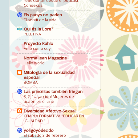
reflexionan desde el podcast
Consexus
Els punys no parlen
El sentit de la vida
Qui és la Lore?
PELL FINA
Proyecto Kahlo
Amo como soy
Norma Jean Magazine
Hello world!
Mitología de la sexualidad
especial
BOMBA
Las princesas también friegan
3, 2, 1… ¡acción! Mujeres de
acción en el cine
Diversidad Afectivo-Sexual
CHARLA FORMATIVA "EDUCAR EN
IGUALDAD "
yoligoyodecido
El sábado 3 de febrero