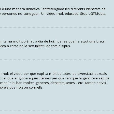
d`una manera didàctica i entretenguda les diferents identitats de
de persones no coneguen. Un vídeo molt educatiu. Stop LGTBfobia.
un tema molt polèmic a dia de hui. I pense que ha sigut una breu i
a a cerca de la sexualitat i de tots el tipus.
olt el video per que explica molt be totes les diversitats sexuals
tot el que engloba aquest temes per que fan que la gent jove sàpiga
emení e hi han moltes generes,identitats,sexes... etc. També servix
mb els que no son com ells.