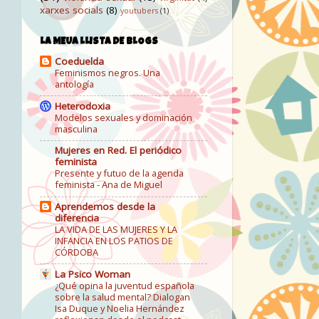
xarxes socials
(8)
youtubers
(1)
LA MEUA LLISTA DE BLOGS
Coeduelda
Feminismos negros. Una
antología
Heterodoxia
Modelos sexuales y dominación
masculina
Mujeres en Red. El periódico
feminista
Presente y futuo de la agenda
feminista - Ana de Miguel
Aprendemos desde la
diferencia
LA VIDA DE LAS MUJERES Y LA
INFANCIA EN LOS PATIOS DE
CÓRDOBA
La Psico Woman
¿Qué opina la juventud española
sobre la salud mental? Dialogan
Isa Duque y Noelia Hernández