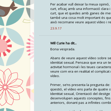
Per acabar vull deixar la meua opinió
curt, eficaç amb una informació clara i 
curt, que et quedes amb ganes de mes.
també una cosa molt important és que p
això recomane veure aquest vídeo i re
23.9.17
Will Curie ha dit...
Bona vesprada.
Abans de veure aquest vídeo sobre sexu
identitat sexual. Pensava que era un 
activitat hormonal i les teues caracter
veure com era en realitat el complicat
vídeo.
Primer, se’ns presenta la pregunta de
qüestió, el vídeo ens parla de quatre 
Identitat sexual, Orientació del desitge
desenvolupen aquests conceptes, fins a
anteriors, donant pas a infinites comb