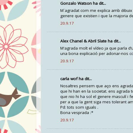
Gonzalo Watson ha dit...
M`agradat com me explica amb dibuix i 
genere que existien i que la majoria 
20.9.17
Alex Chanel & Abril Slate ha dit...
M'agrada molt el vídeo ja que parla d’
una bona explicació per adonar-nos cont
20.9.17
carla wof ha dit...
Nosaltres pensem que aço ens agrada m
que hi han en la societat. ens agrada 
que nio hi ha sol el genere masculí i f
per a que la gent siga mes tolerant a
Pd: tots som iguals .
Bona vesprada :*
20.9.17