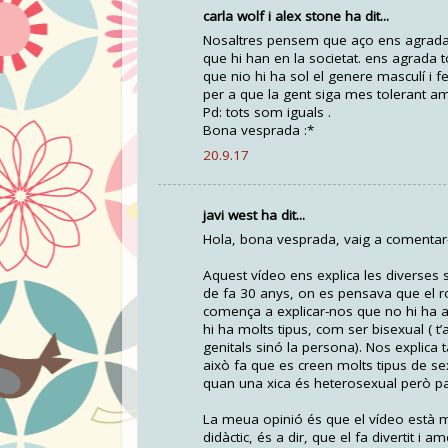
carla wolf i alex stone ha dit...
Nosaltres pensem que aço ens agrada m
que hi han en la societat. ens agrada 
que nio hi ha sol el genere masculí i f
per a que la gent siga mes tolerant a
Pd: tots som iguals .
Bona vesprada :*
20.9.17
javi west ha dit...
Hola, bona vesprada, vaig a comentar-v
Aquest vídeo ens explica les diverses
de fa 30 anys, on es pensava que el ros 
comença a explicar-nos que no hi ha a 
hi ha molts tipus, com ser bisexual ( 
genitals sinó la persona). Nos explica
això fa que es creen molts tipus de se
quan una xica és heterosexual però pa
La meua opinió és que el vídeo està mo
didàctic, és a dir, que el fa divertit i