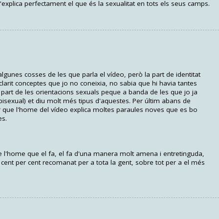
'explica perfectament el que és la sexualitat en tots els seus camps.
algunes cosses de les que parla el vídeo, però la part de identitat
clarit conceptes que jo no coneixia, no sabia que hi havia tantes
a part de les orientacions sexuals peque a banda de les que jo ja
isexual) et diu molt més tipus d'aquestes. Per últim abans de
per que l'home del vídeo explica moltes paraules noves que es bo
es.
e l'home que el fa, el fa d'una manera molt amena i entretinguda,
 cent per cent recomanat per a tota la gent, sobre tot per a el més