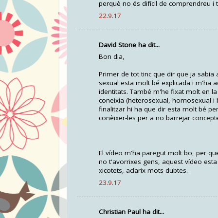
perquè no és difícil de comprendreu i t
22.9.17
David Stone ha dit...
Bon dia,
Primer de tot tinc que dir que ja sabia 
sexual esta molt bé explicada i m'ha a
identitats. També m'he fixat molt en l
coneixia (heterosexual, homosexual i b
finalitzar hi ha que dir esta molt bé 
conèixer-les per a no barrejar concept
El vídeo m'ha paregut molt bo, per qu
no t'avorrixes gens, aquest vídeo esta
xicotets, aclarix mots dubtes.
23.9.17
Christian Paul ha dit...