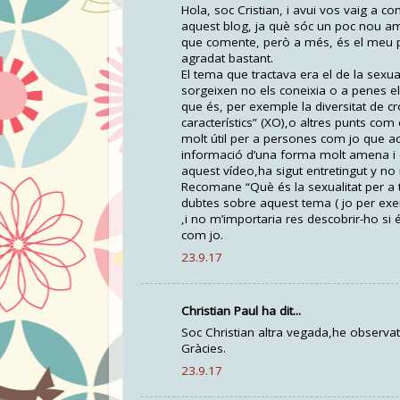
Hola, soc Cristian, i avui vos vaig a c
aquest blog, ja què sóc un poc nou am
que comente, però a més, és el meu pr
agradat bastant.
El tema que tractava era el de la sexual
sorgeixen no els coneixia o a penes el
que és, per exemple la diversitat de
característics” (XO),o altres punts com
molt útil per a persones com jo que
informació d’una forma molt amena i cl
aquest vídeo,ha sigut entretingut y no
Recomane “Què és la sexualitat per a
dubtes sobre aquest tema ( jo per ex
,i no m’importaria res descobrir-ho si és
com jo.
23.9.17
Christian Paul ha dit...
Soc Christian altra vegada,he obser
Gràcies.
23.9.17