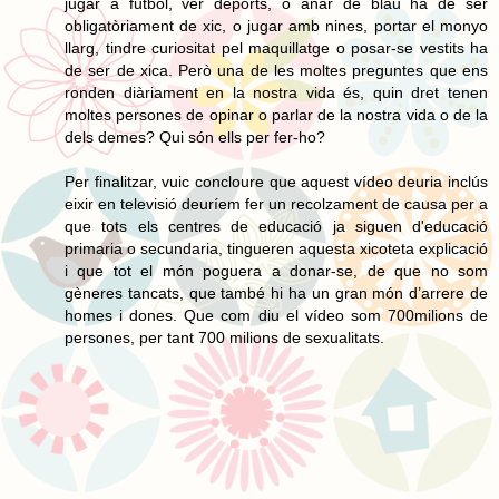
jugar a futbol, ver deports, o anar de blau ha de ser
obligatòriament de xic, o jugar amb nines, portar el monyo
llarg, tindre curiositat pel maquillatge o posar-se vestits ha
de ser de xica. Però una de les moltes preguntes que ens
ronden diàriament en la nostra vida és, quin dret tenen
moltes persones de opinar o parlar de la nostra vida o de la
dels demes? Qui són ells per fer-ho?
Per finalitzar, vuic concloure que aquest vídeo deuria inclús
eixir en televisió deuríem fer un recolzament de causa per a
que tots els centres de educació ja siguen d'educació
primaria o secundaria, tingueren aquesta xicoteta explicació
i que tot el món poguera a donar-se, de que no som
gèneres tancats, que també hi ha un gran món d’arrere de
homes i dones. Que com diu el vídeo som 700milions de
persones, per tant 700 milions de sexualitats.