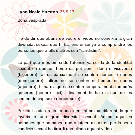
Lynn Neale Hurston
26.9.17
Bona vesprada
He de dir que abans de veure el vídeo no coneixia la gran
diversitat sexual que hi ha, ens ensenya a comprendre les
persones que a ulls d'altres són "rar/distint".
La part que més em cride l'atenció va ser la de la identitat
sexual en què un home es pot sentir dona o viceversa
(bigènere), altres parcialment se senten homes o dones
(demigènere), altres no se senten ni homes ni dones
(agénero), hi ha els que se senten temporalment d'ambdós
gèneres (gènere fluid) i finalment hi ha els que no es
senten de cap sexe (tercer sexe).
Per tant cada un tenim una identitat sexual diferent, lo que
favorix a una gran diversitat sexual. Animo aquelles
persones que no saben que o jutgen als altres per la seua
condició sexual ha tirar-li una ullada aquest vídeo.