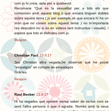
com jo hi creia, apte per a qualsevol.
Recomane “Què és la sexualitat per a tots els que
comencen amb aquest blog o que encara tinguen dubtes
sobre aquest tema ( jo per exemple,sé que encara hi ha un
món que no coneix sobre aquest tema ,i no m’importaria
res descobrir-ho si és en vídeos tant instructius i visuals), i
espere que tots el disfruteu com jo.
Respon
Christian Paul
23.9.17
Soc Christian altra vegada,he observat que he posat
"empalgós" en compte de empalagós
Gràcies.
Respon
Raul Becker
23.9.17
Hi ha vegades que opinem sense saber de veritat com se
sent l'altra persona o que li agrada. Només amb la seua