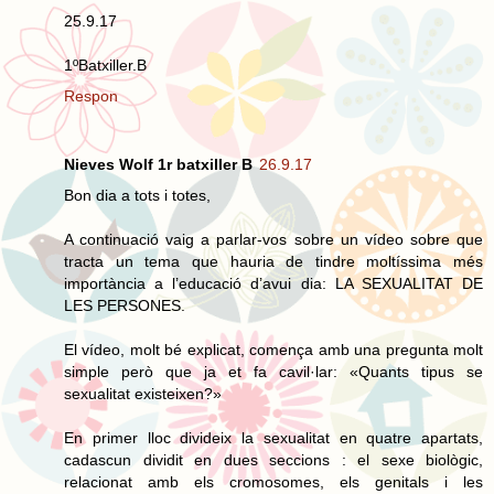
25.9.17
1ºBatxiller.B
Respon
Nieves Wolf 1r batxiller B
26.9.17
Bon dia a tots i totes,
A continuació vaig a parlar-vos sobre un vídeo sobre que
tracta un tema que hauria de tindre moltíssima més
importància a l’educació d’avui dia: LA SEXUALITAT DE
LES PERSONES.
El vídeo, molt bé explicat, comença amb una pregunta molt
simple però que ja et fa cavil·lar: «Quants tipus se
sexualitat existeixen?»
En primer lloc divideix la sexualitat en quatre apartats,
cadascun dividit en dues seccions : el sexe biològic,
relacionat amb els cromosomes, els genitals i les