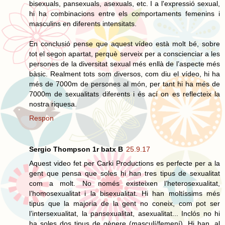
bisexuals, pansexuals, asexuals, etc. I a l'expressió sexual,
hi ha combinacions entre els comportaments femenins i
masculins en diferents intensitats.
En conclusió pense que aquest vídeo està molt bé, sobre
tot el segon apartat, perquè serveix per a conscienciar a les
persones de la diversitat sexual més enllà de l’aspecte més
bàsic. Realment tots som diversos, com diu el vídeo, hi ha
més de 7000m de persones al món, per tant hi ha més de
7000m de sexualitats diferents i és ací on es reflecteix la
nostra riquesa.
Respon
Sergio Thompson 1r batx B
25.9.17
Aquest video fet per Carki Productions es perfecte per a la
gent que pensa que soles hi han tres tipus de sexualitat
com a molt. No només existeixen l’heterosexualitat,
l’homosexualitat i la bisexualitat. Hi han moltíssims més
tipus que la majoria de la gent no coneix, com pot ser
l’intersexualitat, la pansexualitat, asexualitat... Inclós no hi
ha soles dos tipus de gènere (masculí/femení). Hi han, al