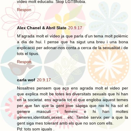
vídeo molt educatiu. Stop LGTBfobia.
Respon
Alex Chanel & Abril Slate
20.9.17
M'agrada molt el vídeo ja que parla d’un tema molt polèmic
a dia de hui. I pense que ha sigut una breu i una bona
explicació per adonar-nos conta a cerca de la sexualitat i de
tots el tipus.
Respon
carla wof
20.9.17
Nosaltres pensem que aço ens agrada molt el video per
que explica molt be totes les diversitats sexuals que hi han
en la societat. ens agrada tot el que engloba aquest temes
per que fan que la gent jove sàpiga que nio hi ha sol el
genere masculí i femení e hi han moltes
generes,identitats,sexes... etc. També servix per a que la
gent siga mes tolerant amb els que no son com ells.
Pd: tots som iguals .