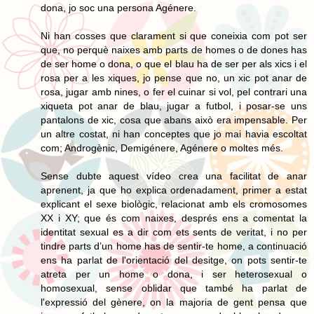
dona, jo soc una persona Agénere.
Ni han cosses que clarament si que coneixia com pot ser
que, no perquè naixes amb parts de homes o de dones has
de ser home o dona, o que el blau ha de ser per als xics i el
rosa per a les xiques, jo pense que no, un xic pot anar de
rosa, jugar amb nines, o fer el cuinar si vol, pel contrari una
xiqueta pot anar de blau, jugar a futbol, i posar-se uns
pantalons de xic, cosa que abans això era impensable. Per
un altre costat, ni han conceptes que jo mai havia escoltat
com; Androgènic, Demigénere, Agénere o moltes més.
Sense dubte aquest vídeo crea una facilitat de anar
aprenent, ja que ho explica ordenadament, primer a estat
explicant el sexe biològic, relacionat amb els cromosomes
XX i XY; que és com naixes, després ens a comentat la
identitat sexual es a dir com ets sents de veritat, i no per
tindre parts d’un home has de sentir-te home, a continuació
ens ha parlat de l'orientació del desitge, on pots sentir-te
atreta per un home o dona, i ser heterosexual o
homosexual, sense oblidar que també ha parlat de
l'expressió del gènere, on la majoria de gent pensa que