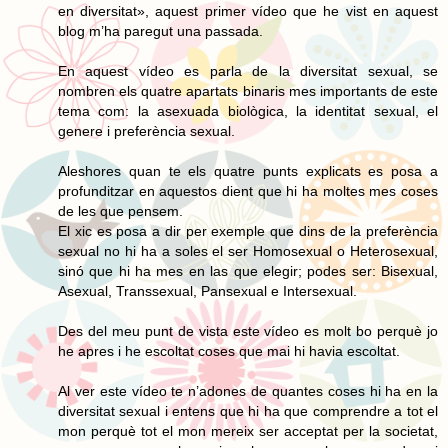
en diversitat», aquest primer vídeo que he vist en aquest
blog m’ha paregut una passada.
En aquest vídeo es parla de la diversitat sexual, se
nombren els quatre apartats binaris mes importants de este
tema com: la asexuada biològica, la identitat sexual, el
genere i preferència sexual.
Aleshores quan te els quatre punts explicats es posa a
profunditzar en aquestos dient que hi ha moltes mes coses
de les que pensem.
El xic es posa a dir per exemple que dins de la preferència
sexual no hi ha a soles el ser Homosexual o Heterosexual,
sinó que hi ha mes en las que elegir; podes ser: Bisexual,
Asexual, Transsexual, Pansexual e Intersexual.
Des del meu punt de vista este vídeo es molt bo perquè jo
he apres i he escoltat coses que mai hi havia escoltat.
Al ver este vídeo te n’adones de quantes coses hi ha en la
diversitat sexual i entens que hi ha que comprendre a tot el
mon perquè tot el mon mereix ser acceptat per la societat,