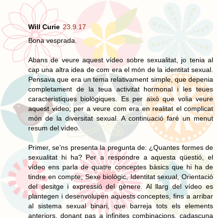
Will Curie
23.9.17
Bona vesprada.
Abans de veure aquest vídeo sobre sexualitat, jo tenia al
cap una altra idea de com era el món de la identitat sexual.
Pensava que era un tema relativament simple, que depenia
completament de la teua activitat hormonal i les teues
caracteristiques biològiques. Es per això que volia veure
aquest vídeo; per a veure com era en realitat el complicat
món de la diversitat sexual. A continuació faré un menut
resum del vídeo.
Primer, se’ns presenta la pregunta de: ¿Quantes formes de
sexualitat hi ha? Per a respondre a aquesta qüestió, el
vídeo ens parla de quatre conceptes bàsics que hi ha de
tindre en compte; Sexe biològic, Identitat sexual, Orientació
del desitge i expressió del gènere. Al llarg del vídeo es
plantegen i desenvolupen aquests conceptes, fins a arribar
al sistema sexual binari, que barreja tots els elements
anteriors, donant pas a infinites combinacions, cadascuna