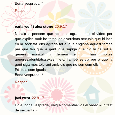
Bona vesprada :*
Respon
carla wolf i alex stone
20.9.17
Nosaltres pensem que aço ens agrada molt el video per
que explica molt be totes les diversitats sexuals que hi han
en la societat. ens agrada tot el que engloba aquest temes
per que fan que la gent jove sàpiga que nio hi ha sol el
genere masculí i femení e hi han moltes
generes,identitats,sexes... etc. També servix per a que la
gent siga mes tolerant amb els que no son com ells.
Pd: tots som iguals .
Bona vesprada :*
Respon
javi west
22.9.17
Hola, bona vesprada, vaig a comentar-vos el vídeo «un tast
de sexualitat».