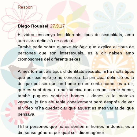
Respon
Diego Roussel
27.9.17
El vídeo enssenya les diferents tipus de sexualitats, amb
una clara definició de cada ú.
També parla sobre el sexe biològic que explica el tipus de
persones que son intersexuals, es a dir naixen amb
cromosomes del diferents sexes.
A més tornant als tipus d'identitats sexuals, hi ha molts tipus
que per exemple jo no coneixia. La principal definició es la
de que pot ser que un home no es senta home, es a dir,
que es sent dona o una mateixa dona es pot sentir home,
també puguen sentir-se homes i dones a la mateixa
vegada, jo fins ahí tenia coneixement però després de ver
el vídeo m'ha quedat clar que aquest es mes variat del que
pensava.
Hi ha persones que no es senten ni homes ni dones, es a
dir, sense gènere, per qual se'l diuen agèner.