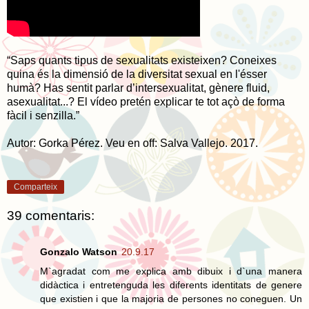
“Saps quants tipus de sexualitats existeixen? Coneixes
quina és la dimensió de la diversitat sexual en l'ésser
humà? Has sentit parlar d’intersexualitat, gènere fluid,
asexualitat...? El vídeo pretén explicar te tot açò de forma
fàcil i senzilla.”
Autor: Gorka Pérez. Veu en off: Salva Vallejo. 2017.
Comparteix
39 comentaris:
Gonzalo Watson
20.9.17
M`agradat com me explica amb dibuix i d`una manera
didàctica i entretenguda les diferents identitats de genere
que existien i que la majoria de persones no coneguen. Un