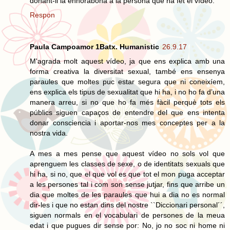
donant-li la enhorabona a la persona que ha fet el vídeo.
Respon
Paula Campoamor 1Batx. Humanistic
26.9.17
M'agrada molt aquest vídeo, ja que ens explica amb una
forma creativa la diversitat sexual, també ens ensenya
paraules que moltes puc estar segura que ni coneixíem,
ens explica els tipus de sexualitat que hi ha, i no ho fa d’una
manera arreu, si no que ho fa més fàcil perquè tots els
públics siguen capaços de entendre del que ens intenta
donar consciencia i aportar-nos mes conceptes per a la
nostra vida.
A mes a mes pense que aquest vídeo no sols vol que
aprenguem les classes de sexe, o de identitats sexuals que
hi ha, si no, que el que vol es que tot el mon puga acceptar
a les persones tal i com son sense jutjar, fins que arribe un
dia que moltes de les paraules que hui a dia no es normal
dir-les i que no estan dins del nostre ``Diccionari personal´´,
siguen normals en el vocabulari de persones de la meua
edat i que pugues dir sense por: No, jo no soc ni home ni