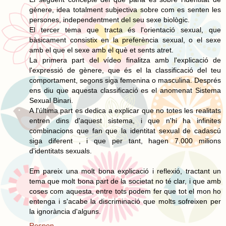
gènere, idea totalment subjectiva sobre com es senten les
persones, independentment del seu sexe biològic.
El tercer tema que tracta és l'orientació sexual, que
bàsicament consistix en la preferència sexual, o el sexe
amb el que el sexe amb el què et sents atret.
La primera part del vídeo finalitza amb l'explicació de
l'expressió de gènere, que és el la classificació del teu
comportament, segons siga femenina o masculina. Després
ens diu que aquesta classificació es el anomenat Sistema
Sexual Binari.
A l'última part es dedica a explicar que no totes les realitats
entren dins d'aquest sistema, i que n'hi ha infinites
combinacions que fan que la identitat sexual de cadascú
siga diferent , i que per tant, hagen 7.000 milions
d'identitats sexuals.
Em pareix una molt bona explicació i reflexió, tractant un
tema que molt bona part de la societat no té clar, i que amb
coses com aquesta, entre tots podem fer que tot el mon ho
entenga i s'acabe la discriminació que molts sofreixen per
la ignorància d'alguns.
Respon