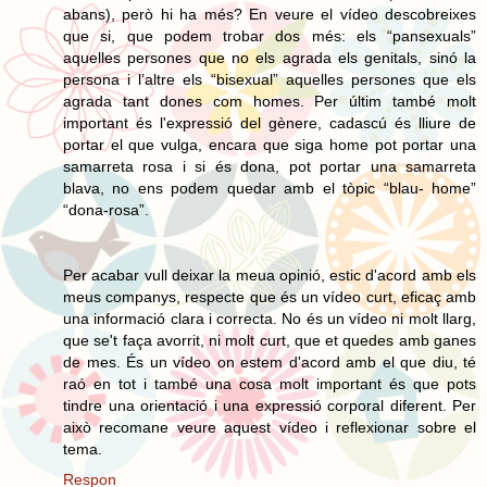
abans), però hi ha més? En veure el vídeo descobreixes
que si, que podem trobar dos més: els “pansexuals”
aquelles persones que no els agrada els genitals, sinó la
persona i l’altre els “bisexual” aquelles persones que els
agrada tant dones com homes. Per últim també molt
important és l'expressió del gènere, cadascú és lliure de
portar el que vulga, encara que siga home pot portar una
samarreta rosa i si és dona, pot portar una samarreta
blava, no ens podem quedar amb el tòpic “blau- home”
“dona-rosa”.
Per acabar vull deixar la meua opinió, estic d'acord amb els
meus companys, respecte que és un vídeo curt, eficaç amb
una informació clara i correcta. No és un vídeo ni molt llarg,
que se't faça avorrit, ni molt curt, que et quedes amb ganes
de mes. És un vídeo on estem d'acord amb el que diu, té
raó en tot i també una cosa molt important és que pots
tindre una orientació i una expressió corporal diferent. Per
això recomane veure aquest vídeo i reflexionar sobre el
tema.
Respon