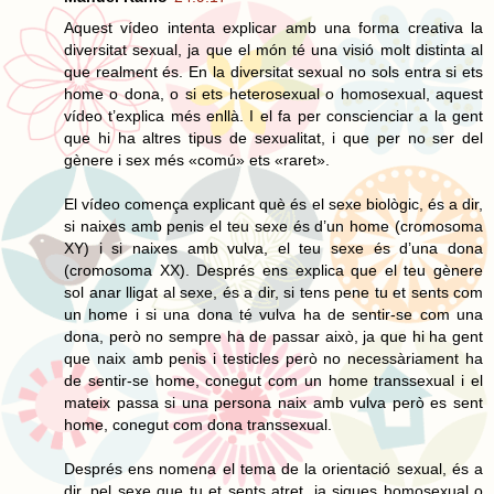
Aquest vídeo intenta explicar amb una forma creativa la
diversitat sexual, ja que el món té una visió molt distinta al
que realment és. En la diversitat sexual no sols entra si ets
home o dona, o si ets heterosexual o homosexual, aquest
vídeo t’explica més enllà. I el fa per conscienciar a la gent
que hi ha altres tipus de sexualitat, i que per no ser del
gènere i sex més «comú» ets «raret».
El vídeo comença explicant què és el sexe biològic, és a dir,
si naixes amb penis el teu sexe és d’un home (cromosoma
XY) i si naixes amb vulva, el teu sexe és d’una dona
(cromosoma XX). Després ens explica que el teu gènere
sol anar lligat al sexe, és a dir, si tens pene tu et sents com
un home i si una dona té vulva ha de sentir-se com una
dona, però no sempre ha de passar això, ja que hi ha gent
que naix amb penis i testicles però no necessàriament ha
de sentir-se home, conegut com un home transsexual i el
mateix passa si una persona naix amb vulva però es sent
home, conegut com dona transsexual.
Després ens nomena el tema de la orientació sexual, és a
dir, pel sexe que tu et sents atret, ja sigues homosexual o