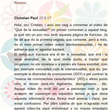
Respon
Christian Paul
23.9.17
Hola, soc Cristian, i avui vos vaig a comentar el vídeo de
“Què és la sexualitat?”,mi primer comentari a aquest blog,
ja què sóc un poc nou amb aquesta pàgina de Karicies. Ja
he dit que és la primera vegada que comente, però a més,
és el meu primer vídeo sobre afectivosexualitat, i he de
admetre que m’ agradat bastant.
El tema que tractava era el de la sexualitat, que era i la
seua diversitat, de la qual molts punts a tractar que
sorgeixen no els coneixia o a penes els havia escoltat, com
per exemple conceptes com la intersexualitat, que és, per
exemple la diversitat de cromosomes (XXY) o pel contrari la
“manca de cromosomes característics” (XO),o altres punts
com el tercer sexe,els digéneres, demigéneres... étc.
Aquest vídeo és molt útil per a persones com jo que
acabem de començar en aquestos temes ja que dona
aquesta informació d’una forma molt amena i clara, per
evitar confusions. Per últim caldria dir que m’agradat molt
aquest vídeo,ha sigut entretingut y no massa empalgós