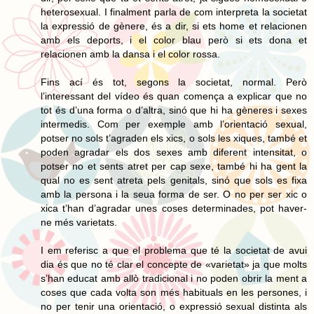
heterosexual. I finalment parla de com interpreta la societat
la expressió de gènere, és a dir, si ets home et relacionen
amb els deports, i el color blau però si ets dona et
relacionen amb la dansa i el color rossa.
Fins ací és tot, segons la societat, normal. Però
l’interessant del vídeo és quan comença a explicar que no
tot és d’una forma o d’altra, sinó que hi ha gèneres i sexes
intermedis. Com per exemple amb l’orientació sexual,
potser no sols t’agraden els xics, o sols les xiques, també et
poden agradar els dos sexes amb diferent intensitat, o
potser no et sents atret per cap sexe, també hi ha gent la
qual no es sent atreta pels genitals, sinó que sols es fixa
amb la persona i la seua forma de ser. O no per ser xic o
xica t’han d’agradar unes coses determinades, pot haver-
ne més varietats.
I em referisc a que el problema que té la societat de avui
dia és que no té clar el concepte de «varietat» ja que molts
s’han educat amb allò tradicional i no poden obrir la ment a
coses que cada volta son més habituals en les persones, i
no per tenir una orientació, o expressió sexual distinta als