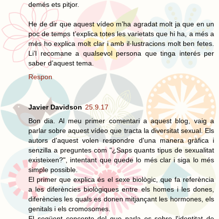
demés ets pitjor.
He de dir que aquest vídeo m’ha agradat molt ja que en un
poc de temps t’explica totes les varietats que hi ha, a més a
més ho explica molt clar i amb il·lustracions molt ben fetes.
Li’l recomane a qualsevol persona que tinga interés per
saber d’aquest tema.
Respon
Javier Davidson
25.9.17
Bon dia. Al meu primer comentari a aquest blog, vaig a
parlar sobre aquest vídeo que tracta la diversitat sexual. Els
autors d'aquest volen respondre d'una manera gràfica i
senzilla a preguntes com "¿Saps quants tipus de sexualitat
existeixen?", intentant que quede lo més clar i siga lo més
simple possible.
El primer que explica és el sexe biològic, que fa referència
a les diferències biològiques entre els homes i les dones,
diferències les quals es donen mitjançant les hormones, els
genitals i els cromosomes.
El següent concepte del que parla es sobre l'identitat de