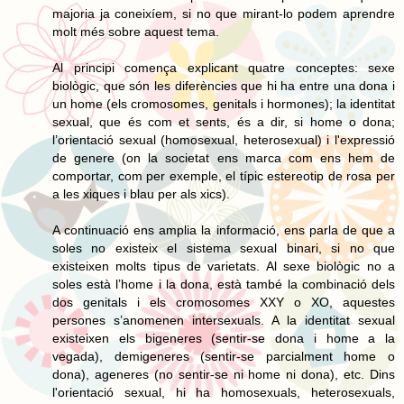
majoria ja coneixíem, si no que mirant-lo podem aprendre
molt més sobre aquest tema.
Al principi comença explicant quatre conceptes: sexe
biològic, que són les diferències que hi ha entre una dona i
un home (els cromosomes, genitals i hormones); la identitat
sexual, que és com et sents, és a dir, si home o dona;
l’orientació sexual (homosexual, heterosexual) i l'expressió
de genere (on la societat ens marca com ens hem de
comportar, com per exemple, el típic estereotip de rosa per
a les xiques i blau per als xics).
A continuació ens amplia la informació, ens parla de que a
soles no existeix el sistema sexual binari, si no que
existeixen molts tipus de varietats. Al sexe biològic no a
soles està l’home i la dona, està també la combinació dels
dos genitals i els cromosomes XXY o XO, aquestes
persones s’anomenen intersexuals. A la identitat sexual
existeixen els bigeneres (sentir-se dona i home a la
vegada), demigeneres (sentir-se parcialment home o
dona), ageneres (no sentir-se ni home ni dona), etc. Dins
l'orientació sexual, hi ha homosexuals, heterosexuals,