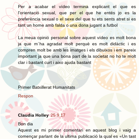
Per a acabar el vídeo termina explicant el que es
l'orientació sexual, que per el que he entés jo es la
preferència sexual o el sexe del que tu ets sents atret si es
tant un home amb falda o una dona jugant a futbol
La meua opinió personal sobre aquest vídeo es molt bona
ja que m´ha agradat molt perquè es molt didàctic i es
compren molt be amb les imatges i els dibuixos i em pareix
important ja que una bona part de la societat no ho te molt
clar i bastant curt i aixo ajuda bastant
Primer Batxillerat Humanitats
Respon
Claudia Holley
25.9.17
Bon dia
Aquest es mi primer comentari en aquest blog i vaig a
començar parlant de la ultima publicació la qual es «Un tast