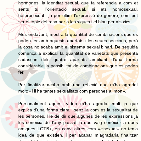
hormones; la identitat sexual, que fa referencia a com et
sents tu; l’orientació sexual, si ets homosexual,
heterosexual...; i per ultim l'expressió de genere, com pot
ser el tòpic del rosa per a les xiques i el blau per als xics.
Més endavant, mostra la quantitat de combinacions que es
poden fer amb aquests apartats i les seues seccions, però
la cosa no acaba amb el sistema sexual binari. De seguida
comença a explicar la quantitat de varietats que presenta
cadascun dels quatre apartats ampliant d’una forma
considerable la possibilitat de combinacions que es poden
fer.
Per finalitzar acaba amb una reflexió que m’ha agradat
molt: «Hi ha tantes sexualitats com persones al mon».
Personalment aquest vídeo m’ha agradat molt ja que
explica d’una forma clara i senzilla com es la sexualitat de
les persones. He de dir que algunes de les expressions ja
les coneixia de l’any passat ja que vaig conéixer a dues
amigues LGTB+, en canvi altres com «cisexual» no tenia
idea de que existien, i per acabar m’agradaria finalitzar