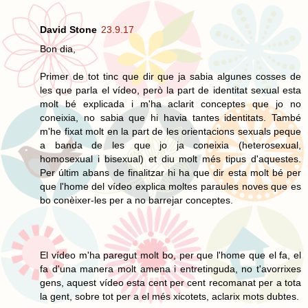
David Stone
23.9.17
Bon dia,
Primer de tot tinc que dir que ja sabia algunes cosses de
les que parla el vídeo, però la part de identitat sexual esta
molt bé explicada i m'ha aclarit conceptes que jo no
coneixia, no sabia que hi havia tantes identitats. També
m'he fixat molt en la part de les orientacions sexuals peque
a banda de les que jo ja coneixia (heterosexual,
homosexual i bisexual) et diu molt més tipus d'aquestes.
Per últim abans de finalitzar hi ha que dir esta molt bé per
que l'home del vídeo explica moltes paraules noves que es
bo conèixer-les per a no barrejar conceptes.
El vídeo m'ha paregut molt bo, per que l'home que el fa, el
fa d'una manera molt amena i entretinguda, no t'avorrixes
gens, aquest vídeo esta cent per cent recomanat per a tota
la gent, sobre tot per a el més xicotets, aclarix mots dubtes.