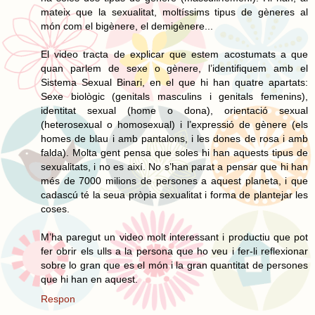
mateix que la sexualitat, moltíssims tipus de gèneres al
món com el bigènere, el demigènere...
El video tracta de explicar que estem acostumats a que
quan parlem de sexe o gènere, l’identifiquem amb el
Sistema Sexual Binari, en el que hi han quatre apartats:
Sexe biològic (genitals masculins i genitals femenins),
identitat sexual (home o dona), orientació sexual
(heterosexual o homosexual) i l’expressió de gènere (els
homes de blau i amb pantalons, i les dones de rosa i amb
falda). Molta gent pensa que soles hi han aquests tipus de
sexualitats, i no es així. No s’han parat a pensar que hi han
més de 7000 milions de persones a aquest planeta, i que
cadascú té la seua pròpia sexualitat i forma de plantejar les
coses.
M’ha paregut un video molt interessant i productiu que pot
fer obrir els ulls a la persona que ho veu i fer-li reflexionar
sobre lo gran que es el món i la gran quantitat de persones
que hi han en aquest.
Respon