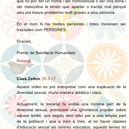
que no por ser un home i ser homosexual o ser una dona i
ser masculina te tenen que apartar o tractar mal perquè
aixo pot traure problemes molt graves a eixa persona.
En el mon hi ha moltes persones i totes mereixen ser
tractades com PERSONES.
Gracies.
Primer de Batxillerat Humanitats
Respon
Clara Zetkin
25.9.17
Aquest vídeo es pot interpretar com una explicació de la
diversitat sexual, d’una manera didàtica i clara.
Actualment, la societat fa visible una mínima part de la
diversitat sexual, provocant una ignorància popular sobre
aquest àmbit, que seguix sent tabú per a una àmplia part
de la població i que a més a més, al no haver classes
d’educació sexual als centres educatius, aquests temes no