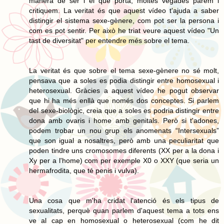
manera de ser i el que porta, moltes vegades parem i
critiquem. La veritat és que aquest vídeo t'ajuda a saber
distingir el sistema sexe-gènere, com pot ser la persona i
com es pot sentir. Per això he triat veure aquest vídeo "Un
tast de diversitat" per entendre més sobre el tema.
La veritat és que sobre el tema sexe-gènere no sé molt,
pensava que a soles es podia distingir entre homosexual i
heterosexual. Gràcies a aquest vídeo he pogut observar
que hi ha més enllà que només dos conceptes. Si parlem
del sexe-biològic, creia que a soles es podria distingir entre
dona amb ovaris i home amb genitals. Però si t'adones,
podem trobar un nou grup els anomenats “Intersexuals”
que son igual a nosaltres, però amb una peculiaritat que
poden tindre uns cromosomes diferents (XX per a la dona i
Xy per a l'home) com per exemple X0 o XXY (que seria un
hermafrodita, que té penis i vulva).
Una cosa que m'ha cridat l'atenció és els tipus de
sexualitats, perquè quan parlem d'aquest tema a tots ens
ve al cap en homosexual o heterosexual (com he dit