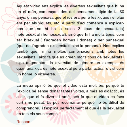
Aquest vídeo ens explica les diverses sexualitats que hi ha
en el món, començant des del pensament típic de fa 30
anys, on es pensava que el ros era per a les xiques i el blau
era per als xiquets, etc. A partir d'ací comença a explicar-
nos que no hi ha a soles 2 tipus de sexualitats(
heterosexual i homosexual), sinó que hi ha molts tipus, com
ser bisexual ( t’agraden homes i dones) o ser pansexual
(que no t’agraden els genitals sinó la persona). Nos explica
també que hi ha moltes combinacions amb totes les
sexualitats i això fa que es creen molts tipus de sexualitats i
siga augmentant la diversitat de gènere un exemple és
quan una xica és heterosexual però parla, actua, o vist com
un home, o viceversa.
La meua opinió és que el vídeo està molt bé, perquè té
l'explica bé sense donar tantes voltes, a més és didàctic, és
a dir, que el fa divertit i amé, açò fa que el vídeo es faça
curt i no pesat. Es pot recomanar perquè no és difícil de
comprendreu i t'explica perfectament el que és la sexualitat
en tots els seus camps.
Respon