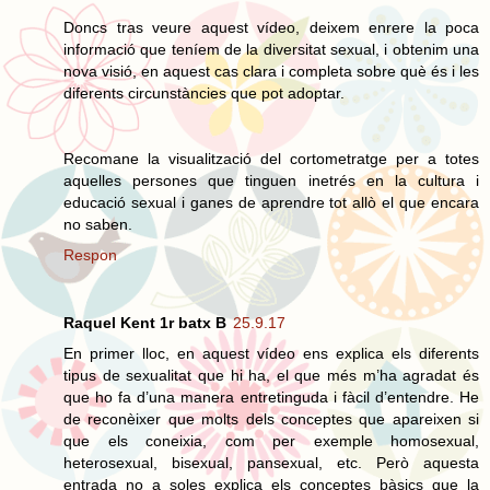
Doncs tras veure aquest vídeo, deixem enrere la poca
informació que teníem de la diversitat sexual, i obtenim una
nova visió, en aquest cas clara i completa sobre què és i les
diferents circunstàncies que pot adoptar.
Recomane la visualització del cortometratge per a totes
aquelles persones que tinguen inetrés en la cultura i
educació sexual i ganes de aprendre tot allò el que encara
no saben.
Respon
Raquel Kent 1r batx B
25.9.17
En primer lloc, en aquest vídeo ens explica els diferents
tipus de sexualitat que hi ha, el que més m’ha agradat és
que ho fa d’una manera entretinguda i fàcil d’entendre. He
de reconèixer que molts dels conceptes que apareixen si
que els coneixia, com per exemple homosexual,
heterosexual, bisexual, pansexual, etc. Però aquesta
entrada no a soles explica els conceptes bàsics que la