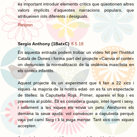
és important introduir elements crítics que qüestionen altres
valors implícits d'aquestes narracions populars, que
atribueixen rols diferents i desiguals.
Respon
Sergio Anthony (1BatxC)
8.5.18
En aquesta entrada podem trobar un vídeo fet per l'Institut
Català de Dones i forma part del projecte «Canvia el conte»
on denuncien la normalització de la violència masclista en
els contes infantils.
Aquest projecte és un experiment que li fan a 22 xics i
xiques -la majoria de la nostra edat- on es fa un espectacle
de titelles: la Caputxeta Roja. Primer, apareix el llop i es
presenta al públic. Ell es considera guapo, intel·ligent i sexy,
i solament a les xiques els envia un peto. Aleshores els
demana la seua ajuda: vol convéncer a caputxeta perquè
vaja pel camí llarg i li la puga menjar. Tant xics com xiques
accepten.