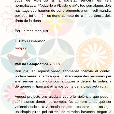
tipus de violència a la societat sencera es veja
normalitzada. #NoEsNo o #Basta o #MeToo són alguns dels
hashtags que haurien de ser promoguts a un nivell mundial
per que tot el món es done compte de la importància dels
drets de la dona.
Per un mon més just.
1º Batx Humanístic
Respon
Valeria Campoamor
7.5.18
Bon dia, en aquest vídeo anomenat “canvia el conte”,
podem veure la tàctica que utilitzen aquestes persones per
a ensenyar tant a xics com a xiques a detenir la violència
de gènere mitjançant el famós conte de la caputxeta roja.
Aquest projecte ens ajuda a veure la violència que podem
sofrir sense donar-nos compta. No sempre te perquè ser
violència física, la violència es pot presentar com assetjo,
un simple pirop pel carrer, les mirades bavoses, segon la