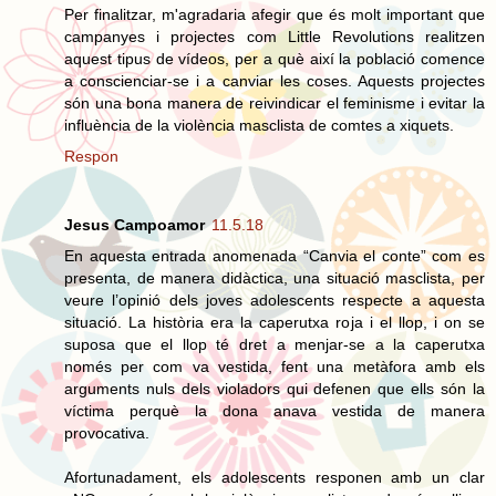
Per finalitzar, m'agradaria afegir que és molt important que
campanyes i projectes com Little Revolutions realitzen
aquest tipus de vídeos, per a què així la població comence
a conscienciar-se i a canviar les coses. Aquests projectes
són una bona manera de reivindicar el feminisme i evitar la
influència de la violència masclista de comtes a xiquets.
Respon
Jesus Campoamor
11.5.18
En aquesta entrada anomenada “Canvia el conte” com es
presenta, de manera didàctica, una situació masclista, per
veure l’opinió dels joves adolescents respecte a aquesta
situació. La història era la caperutxa roja i el llop, i on se
suposa que el llop té dret a menjar-se a la caperutxa
només per com va vestida, fent una metàfora amb els
arguments nuls dels violadors qui defenen que ells són la
víctima perquè la dona anava vestida de manera
provocativa.
Afortunadament, els adolescents responen amb un clar