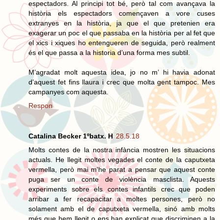
espectadors. Al principi tot bé, però tal com avançava la
història els espectadors començaven a vore cuses
extranyes en la història, ja que el que pretenien era
exagerar un poc el que passaba en la història per al fet que
el xics i xiques ho entengueren de seguida, però realment
és el que passa a la historia d’una forma mes subtil.
M’agradat molt aquesta idea, jo no m’ hi havia adonat
d’aquest fet fins llaura i crec que molta gent tampoc. Mes
campanyes com aquesta.
Respon
Catalina Becker 1ºbatx. H
28.5.18
Molts contes de la nostra infància mostren les situacions
actuals. He llegit moltes vegades el conte de la caputxeta
vermella, però mai m'he parat a pensar que aquest conte
puga ser un conte de violència masclista. Aquests
experiments sobre els contes infantils crec que poden
arribar a fer recapacitar a moltes persones, però no
solament amb el de caputxeta vermella, sinó amb molts
més que hem llegit o ens han explicat que discriminen a la