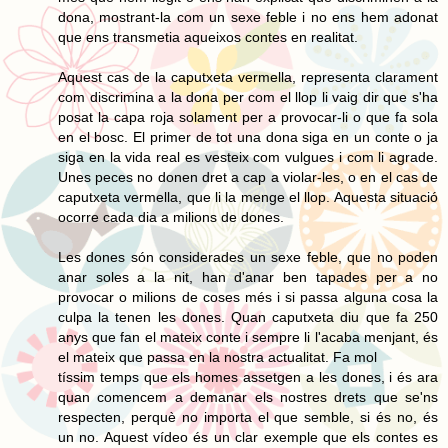
dona, mostrant-la com un sexe feble i no ens hem adonat
que ens transmetia aqueixos contes en realitat.
Aquest cas de la caputxeta vermella, representa clarament
com discrimina a la dona per com el llop li vaig dir que s'ha
posat la capa roja solament per a provocar-li o que fa sola
en el bosc. El primer de tot una dona siga en un conte o ja
siga en la vida real es vesteix com vulgues i com li agrade.
Unes peces no donen dret a cap a violar-les, o en el cas de
caputxeta vermella, que li la menge el llop. Aquesta situació
ocorre cada dia a milions de dones.
Les dones són considerades un sexe feble, que no poden
anar soles a la nit, han d'anar ben tapades per a no
provocar o milions de coses més i si passa alguna cosa la
culpa la tenen les dones. Quan caputxeta diu que fa 250
anys que fan el mateix conte i sempre li l'acaba menjant, és
el mateix que passa en la nostra actualitat. Fa mol
tíssim temps que els homes assetgen a les dones, i és ara
quan comencem a demanar els nostres drets que se'ns
respecten, perquè no importa el que semble, si és no, és
un no. Aquest vídeo és un clar exemple que els contes es