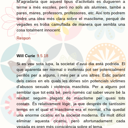
M’agradaria que aquest tipus d’activitats es dugueren a
terme a més escoles, però no sols als alumnes, també a
pares, mares, professors, professores, etc. Així tots podrem
tindre una idea més clara sobre el masclisme, perquè de
vegades es troba camuflada de manera que sembla una
cosa totalment innocent.
Respon
Will Curie
9.5.18
Si es veu sota lupa, la societat d'avui dia està podrida. El
que aparenta ser normal o inofensiu pot ser potencialment
perillós per a alguns, i més per a uns altres. Estic parlant
dels casos en els quals les dones són potencials víctimes
d'abusos sexuals i violència masclista. Per a alguns pot
semblar que tot està bé, però només cal saber veure bé la
realitat: seguim plagats de masclisme per quasi tots
costats. És relativament lògic, ja que després de tantíssim
temps en el qual el masclisme era el normal, s'ha quedat
una enorme cicatriu en la societat moderna. És molt difícil
eliminar aquesta cicatriu, però afortunadament cada
vegada es pren més consciència sobre el tema.