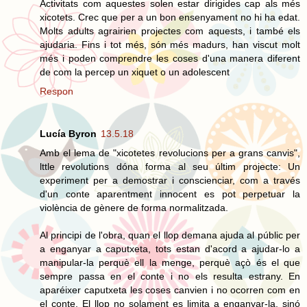
Activitats com aquestes solen estar dirigides cap als més
xicotets. Crec que per a un bon ensenyament no hi ha edat.
Molts adults agrairien projectes com aquests, i també els
ajudaria. Fins i tot més, són més madurs, han viscut molt
més i poden comprendre les coses d'una manera diferent
de com la percep un xiquet o un adolescent
Respon
Lucía Byron
13.5.18
Amb el lema de "xicotetes revolucions per a grans canvis",
lttle revolutions dóna forma al seu últim projecte: Un
experiment per a demostrar i conscienciar, com a través
d'un conte aparentment innocent es pot perpetuar la
violència de gènere de forma normalitzada.
Al principi de l'obra, quan el llop demana ajuda al públic per
a enganyar a caputxeta, tots estan d'acord a ajudar-lo a
manipular-la perquè ell la menge, perquè açò és el que
sempre passa en el conte i no els resulta estrany. En
aparéixer caputxeta les coses canvien i no ocorren com en
el conte. El llop no solament es limita a enganyar-la, sinó