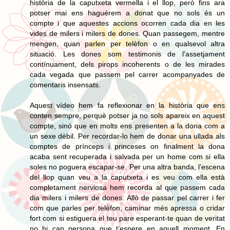
història de la caputxeta vermella i el llop, però fins ara
potser mai ens haguérem a donat que no sols és un
compte i que aquestes accions ocorren cada dia en les
vides de milers i milers de dones. Quan passegem, mentre
mengen, quan parlen per telèfon o en qualsevol altra
situació. Les dones som testimonis de l'assetjament
contínuament, dels pirops incoherents o de les mirades
cada vegada que passem pel carrer acompanyades de
comentaris insensats.
Aquest vídeo hem fa reflexionar en la història que ens
conten sempre, perquè potser ja no sols apareix en aquest
compte, sinó que en molts ens presenten a la dona com a
un sexe dèbil. Per recordar-lo hem de donar una ullada als
comptes de prínceps i princeses on finalment la dona
acaba sent recuperada i salvada per un home com si ella
soles no poguera escapar-se. Per una altra banda, l’escena
del llop quan veu a la caputxeta i es veu com ella està
completament nerviosa hem recorda al que passem cada
dia milers i milers de dones. Allò de passar pel carrer i fer
com que parles per telèfon, caminar més apressa o cridar
fort com si estiguera el teu pare esperant-te quan de veritat
no hi cap persona que t’espere en aquell moment. En