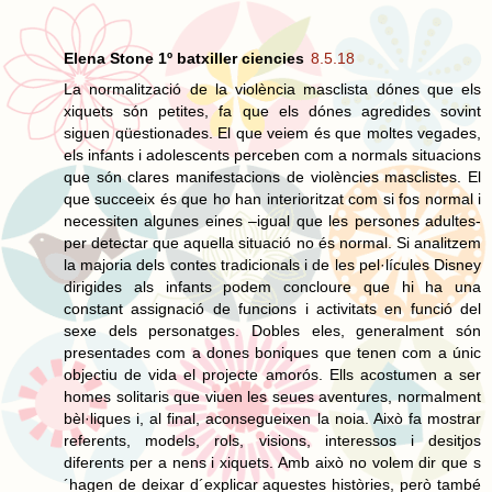
Elena Stone 1º batxiller ciencies
8.5.18
La normalització de la violència masclista dónes que els
xiquets són petites, fa que els dónes agredides sovint
siguen qüestionades. El que veiem és que moltes vegades,
els infants i adolescents perceben com a normals situacions
que són clares manifestacions de violències masclistes. El
que succeeix és que ho han interioritzat com si fos normal i
necessiten algunes eines –igual que les persones adultes-
per detectar que aquella situació no és normal. Si analitzem
la majoria dels contes tradicionals i de les pel·lícules Disney
dirigides als infants podem concloure que hi ha una
constant assignació de funcions i activitats en funció del
sexe dels personatges. Dobles eles, generalment són
presentades com a dones boniques que tenen com a únic
objectiu de vida el projecte amorós. Ells acostumen a ser
homes solitaris que viuen les seues aventures, normalment
bèl·liques i, al final, aconsegueixen la noia. Això fa mostrar
referents, models, rols, visions, interessos i desitjos
diferents per a nens i xiquets. Amb això no volem dir que s
´hagen de deixar d´explicar aquestes històries, però també