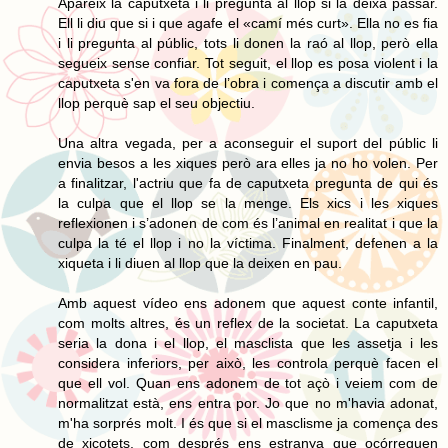
Apareix la caputxeta i li pregunta al llop si la deixa passar.
Ell li diu que si i que agafe el «camí més curt». Ella no es fia
i li pregunta al públic, tots li donen la raó al llop, però ella
segueix sense confiar. Tot seguit, el llop es posa violent i la
caputxeta s'en va fora de l’obra i comença a discutir amb el
llop perquè sap el seu objectiu.
Una altra vegada, per a aconseguir el suport del públic li
envia besos a les xiques però ara elles ja no ho volen. Per
a finalitzar, l'actriu que fa de caputxeta pregunta de qui és
la culpa que el llop se la menge. Els xics i les xiques
reflexionen i s’adonen de com és l’animal en realitat i que la
culpa la té el llop i no la víctima. Finalment, defenen a la
xiqueta i li diuen al llop que la deixen en pau.
Amb aquest vídeo ens adonem que aquest conte infantil,
com molts altres, és un reflex de la societat. La caputxeta
seria la dona i el llop, el masclista que les assetja i les
considera inferiors, per això, les controla perquè facen el
que ell vol. Quan ens adonem de tot açò i veiem com de
normalitzat està, ens entra por. Jo que no m'havia adonat,
m'ha sorprés molt. I és que si el masclisme ja comença des
de xicotets, com després ens estranya que ocórreguen