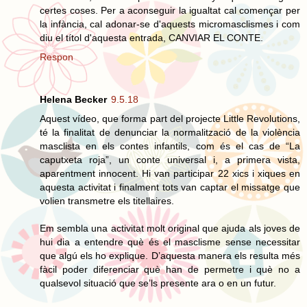
certes coses. Per a aconseguir la igualtat cal començar per
la infància, cal adonar-se d'aquests micromasclismes i com
diu el títol d'aquesta entrada, CANVIAR EL CONTE.
Respon
Helena Becker
9.5.18
Aquest vídeo, que forma part del projecte Little Revolutions,
té la finalitat de denunciar la normalització de la violència
masclista en els contes infantils, com és el cas de “La
caputxeta roja”, un conte universal i, a primera vista,
aparentment innocent. Hi van participar 22 xics i xiques en
aquesta activitat i finalment tots van captar el missatge que
volien transmetre els titellaires.
Em sembla una activitat molt original que ajuda als joves de
hui dia a entendre què és el masclisme sense necessitar
que algú els ho explique. D’aquesta manera els resulta més
fàcil poder diferenciar què han de permetre i què no a
qualsevol situació que se’ls presente ara o en un futur.