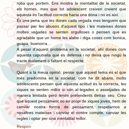
roba que portem. Ens mostra la mentalitat de la societat,
els homes, mes que tot adolescent creixen creient que
aquesta és l'actitud correcta hacia una dona i no es així.
És una pena que les dones cada vegada mes tenguem que
passar per les abusos d'aquest tipo i les mateixes dones
moltes vegades se senten orgulloses o pensen que es
agradable que un home les alabe i diga coses com bonica,
guapa, buenorra…
A pesar d'aquest problema en la societat, ahí dones com
aquesta caputxeta que és defensa i no deixa que ningú la
tracte malament o faltant el respecte.
Quant a la meua opinió, pense que aquest tema és el que
més predomina en la societat, com he dit abans, molts
adolescents pensen que aquesta actitud és la correcta, les
xiques se senten millor si són al·legades o assetjades de
manera limitada però tenim pretendents detras seu. Creu
que aquest pensament no és propi de xiques joves, hem de
canviar nostra forma de pensament, respetarnos a
nosaltres mateixes i canviar el nostre compte, canviar les
regles i optar per una mentalitat millor.
Respon