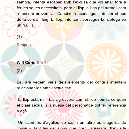
sembla, intenta escapar amb l'excusa que vol anar fora a
fer les seues necessitats, però el llop la lliga pel turmell com
a mesura preventiva. Caputxeta aconsegueix desfer el nus
de la corda i fuig. El llop, intentant perseguir-la, s'ofega en
un riu. Fi.
(1)
Respon
Will Curie
9.5.18
(2)
Bé, ara vegem varis dels elements del conte i intentem
relacionar-los amb l'actualitat:
-El llop està nu - Els agressors com el llop només cerquen
el plaer sexual, i la nuesa del personatge pot fer referència
a açò.
-Un camí és d'agulles de cap i un altre és d'agulles de
cossir - Tant les decisions que pren l'agressor (llop) i la