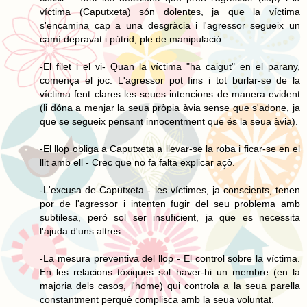
víctima (Caputxeta) són dolentes, ja que la víctima
s'encamina cap a una desgràcia i l'agressor segueix un
camí depravat i pútrid, ple de manipulació.
-El filet i el vi- Quan la víctima "ha caigut" en el parany,
comença el joc. L'agressor pot fins i tot burlar-se de la
víctima fent clares les seues intencions de manera evident
(li dóna a menjar la seua pròpia àvia sense que s'adone, ja
que se segueix pensant innocentment que és la seua àvia).
-El llop obliga a Caputxeta a llevar-se la roba i ficar-se en el
llit amb ell - Crec que no fa falta explicar açò.
-L'excusa de Caputxeta - les víctimes, ja conscients, tenen
por de l'agressor i intenten fugir del seu problema amb
subtilesa, però sol ser insuficient, ja que es necessita
l'ajuda d'uns altres.
-La mesura preventiva del llop - El control sobre la víctima.
En les relacions tòxiques sol haver-hi un membre (en la
majoria dels casos, l'home) qui controla a la seua parella
constantment perquè complisca amb la seua voluntat.