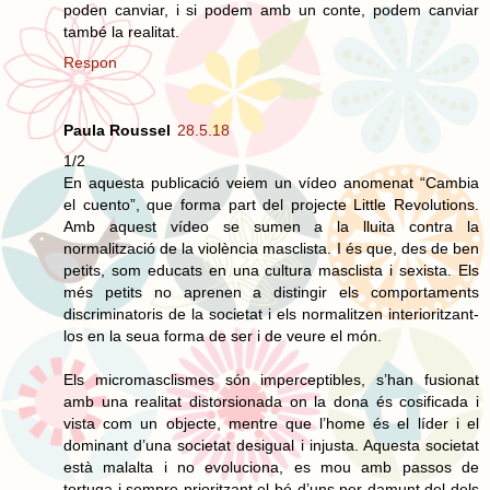
poden canviar, i si podem amb un conte, podem canviar
també la realitat.
Respon
Paula Roussel
28.5.18
1/2
En aquesta publicació veiem un vídeo anomenat “Cambia
el cuento”, que forma part del projecte Little Revolutions.
Amb aquest vídeo se sumen a la lluita contra la
normalització de la violència masclista. I és que, des de ben
petits, som educats en una cultura masclista i sexista. Els
més petits no aprenen a distingir els comportaments
discriminatoris de la societat i els normalitzen interioritzant-
los en la seua forma de ser i de veure el món.
Els micromasclismes són imperceptibles, s’han fusionat
amb una realitat distorsionada on la dona és cosificada i
vista com un objecte, mentre que l’home és el líder i el
dominant d’una societat desigual i injusta. Aquesta societat
està malalta i no evoluciona, es mou amb passos de
tortuga i sempre prioritzant el bé d’uns per damunt del dels