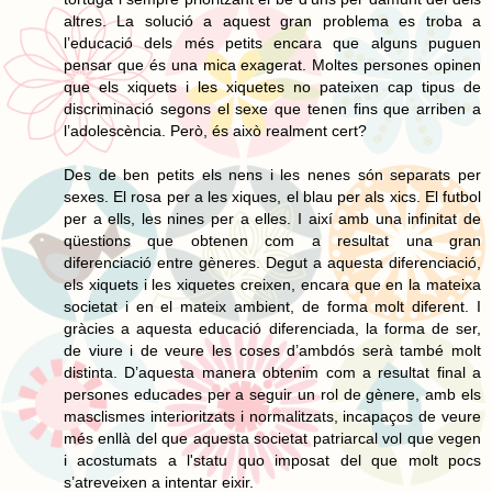
altres. La solució a aquest gran problema es troba a
l’educació dels més petits encara que alguns puguen
pensar que és una mica exagerat. Moltes persones opinen
que els xiquets i les xiquetes no pateixen cap tipus de
discriminació segons el sexe que tenen fins que arriben a
l’adolescència. Però, és això realment cert?
Des de ben petits els nens i les nenes són separats per
sexes. El rosa per a les xiques, el blau per als xics. El futbol
per a ells, les nines per a elles. I així amb una infinitat de
qüestions que obtenen com a resultat una gran
diferenciació entre gèneres. Degut a aquesta diferenciació,
els xiquets i les xiquetes creixen, encara que en la mateixa
societat i en el mateix ambient, de forma molt diferent. I
gràcies a aquesta educació diferenciada, la forma de ser,
de viure i de veure les coses d’ambdós serà també molt
distinta. D’aquesta manera obtenim com a resultat final a
persones educades per a seguir un rol de gènere, amb els
masclismes interioritzats i normalitzats, incapaços de veure
més enllà del que aquesta societat patriarcal vol que vegen
i acostumats a l'statu quo imposat del que molt pocs
s’atreveixen a intentar eixir.