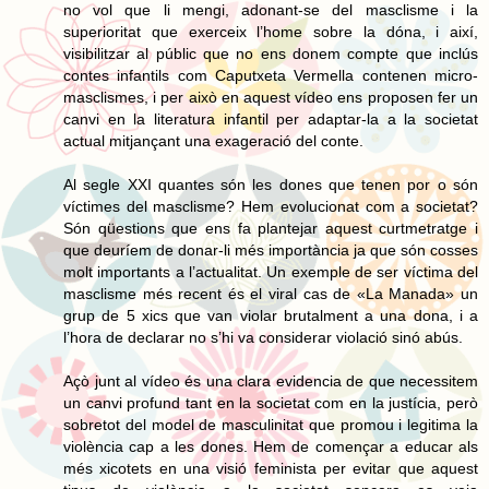
no vol que li mengi, adonant-se del masclisme i la
superioritat que exerceix l’home sobre la dóna, i així,
visibilitzar al públic que no ens donem compte que inclús
contes infantils com Caputxeta Vermella contenen micro-
masclismes, i per això en aquest vídeo ens proposen fer un
canvi en la literatura infantil per adaptar-la a la societat
actual mitjançant una exageració del conte.
Al segle XXI quantes són les dones que tenen por o són
víctimes del masclisme? Hem evolucionat com a societat?
Són qüestions que ens fa plantejar aquest curtmetratge i
que deuríem de donar-li més importància ja que són cosses
molt importants a l’actualitat. Un exemple de ser víctima del
masclisme més recent és el viral cas de «La Manada» un
grup de 5 xics que van violar brutalment a una dona, i a
l’hora de declarar no s’hi va considerar violació sinó abús.
Açò junt al vídeo és una clara evidencia de que necessitem
un canvi profund tant en la societat com en la justícia, però
sobretot del model de masculinitat que promou i legitima la
violència cap a les dones. Hem de començar a educar als
més xicotets en una visió feminista per evitar que aquest