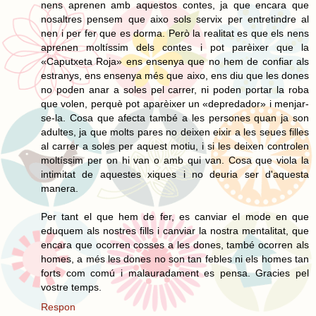
nens aprenen amb aquestos contes, ja que encara que
nosaltres pensem que aixo sols servix per entretindre al
nen i per fer que es dorma. Però la realitat es que els nens
aprenen moltíssim dels contes i pot parèixer que la
«Caputxeta Roja» ens ensenya que no hem de confiar als
estranys, ens ensenya més que aixo, ens diu que les dones
no poden anar a soles pel carrer, ni poden portar la roba
que volen, perquè pot aparèixer un «depredador» i menjar-
se-la. Cosa que afecta també a les persones quan ja son
adultes, ja que molts pares no deixen eixir a les seues filles
al carrer a soles per aquest motiu, i si les deixen controlen
moltíssim per on hi van o amb qui van. Cosa que viola la
intimitat de aquestes xiques i no deuria ser d'aquesta
manera.
Per tant el que hem de fer, es canviar el mode en que
eduquem als nostres fills i canviar la nostra mentalitat, que
encara que ocorren cosses a les dones, també ocorren als
homes, a més les dones no son tan febles ni els homes tan
forts com comú i malauradament es pensa. Gracies pel
vostre temps.
Respon