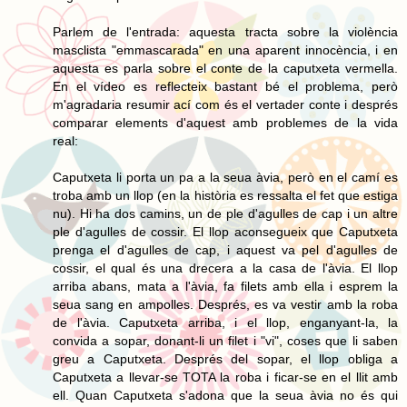
Parlem de l'entrada: aquesta tracta sobre la violència
masclista "emmascarada" en una aparent innocència, i en
aquesta es parla sobre el conte de la caputxeta vermella.
En el vídeo es reflecteix bastant bé el problema, però
m'agradaria resumir ací com és el vertader conte i després
comparar elements d'aquest amb problemes de la vida
real:
Caputxeta li porta un pa a la seua àvia, però en el camí es
troba amb un llop (en la història es ressalta el fet que estiga
nu). Hi ha dos camins, un de ple d'agulles de cap i un altre
ple d'agulles de cossir. El llop aconsegueix que Caputxeta
prenga el d'agulles de cap, i aquest va pel d'agulles de
cossir, el qual és una drecera a la casa de l'àvia. El llop
arriba abans, mata a l'àvia, fa filets amb ella i esprem la
seua sang en ampolles. Després, es va vestir amb la roba
de l'àvia. Caputxeta arriba, i el llop, enganyant-la, la
convida a sopar, donant-li un filet i "vi", coses que li saben
greu a Caputxeta. Després del sopar, el llop obliga a
Caputxeta a llevar-se TOTA la roba i ficar-se en el llit amb
ell. Quan Caputxeta s'adona que la seua àvia no és qui