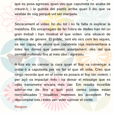
que es posa agressiu quan veu que caputxeta no acaba de
creure-li; i la guinda del pastís arriba quan li diu que va
vestida de roig perquè vol ser menjada.
Sincerament el vídeo ho diu tot i no fa falta ni explicar la
metàfora. Els encarregats de fer l'obra de titelles han fet un
gran treball i han mostrat el que volien: una situació de
violència de gènere. El públic, tant els xics com les xiques,
va ser capaç de veure que caputxeta roja representava a
totes les dones que pateixen assetjament, des del que
sembla inofensiu fins al més obvi i agressiu.
A tots els va canviar la cara quan el llop va començar a
cridar-li a caputxeta per no fer el que ell volia. Crec que
ningú recorda que en el conte es posara el llop tan violent, i
per açò va impactar més i va deixar el missatge que es
volia transmetre encara més clar. Em resulta increïble
adonar-me de fins a quin punt certes coses estan
normalitzades i nosaltres mateixos les acceptem. Per
descomptat tots i totes van voler canviar el conte.
Respon