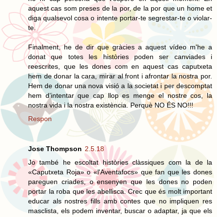
aquest cas som preses de la por, de la por que un home et
diga qualsevol cosa o intente portar-te segrestar-te o violar-
te.
Finalment, he de dir que gràcies a aquest vídeo m'he a
donat que totes les històries poden ser canviades i
reescrites, que les dones com en aquest cas caputxeta
hem de donar la cara, mirar al front i afrontar la nostra por.
Hem de donar una nova visió a la societat i per descomptat
hem d’intentar que cap llop es menge el nostre cos, la
nostra vida i la nostra existència. Perquè NO ÉS NO!!!
Respon
Jose Thompson
2.5.18
Jo també he escoltat històries clàssiques com la de la
«Caputxeta Roja» o «l'Aventafocs» que fan que les dones
pareguen criades, o ensenyen que les dones no poden
portar la roba que les abellisca. Crec que és molt important
educar als nostres fills amb contes que no impliquen res
masclista, els podem inventar, buscar o adaptar, ja que els