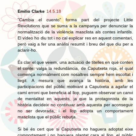
Emilio Clarke
14.5.18
"Cambia el cuento" forma part del projecte Little
Revolutions que se suma a la campanya per denunciar la
normalització de la violència masclista als contes infantils.
El vídeo ho diu tot i no cal explicar res en aquest comentari,
però vaig a fer una anàlisi resumit i breu del que diu per a
aclarir-ho.
És clar el que veiem, una actuació de titelles en què conten
el conte, valga la redundància, de Caputxeta roja, el qual
comença normalment com nosaltres sempre hem escoltat i
llegit. A mesura que avança la història, amb les
participacions del públic motivant a Caputxeta a agafar el
camí erroni que beneficia al llop, puguem observar un canvi
de mentalitat en aquests, ja que la protagonista de la
història decideix no continuar amb aquesta per aconseguir
no ser devorada, i el llop adopta un comportament
masclista que el públic rebutja.
Si bé és cert que si Caputxeta no haguera adoptat eixe
comportament i no haguera plantat cara al llop, el públic