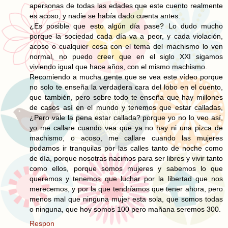
apersonas de todas las edades que este cuento realmente
es acoso, y nadie se había dado cuenta antes.
¿Es posible que esto algún día pase? Lo dudo mucho
porque la sociedad cada día va a peor, y cada violación,
acoso o cualquier cosa con el tema del machismo lo ven
normal, no puedo creer que en el siglo XXI sigamos
viviendo igual que hace años, con el mismo machismo.
Recomiendo a mucha gente que se vea este vídeo porque
no solo te enseña la verdadera cara del lobo en el cuento,
que también, pero sobre todo te enseña que hay millones
de casos así en el mundo y tenemos que estar calladas,
¿Pero vale la pena estar callada? porque yo no lo veo así,
yo me callare cuando vea que ya no hay ni una pizca de
machismo, o acoso, me callare cuando las mujeres
podamos ir tranquilas por las calles tanto de noche como
de día, porque nosotras nacimos para ser libres y vivir tanto
como ellos, porque somos mujeres y sabemos lo que
queremos y tenemos que luchar por la libertad que nos
merecemos, y por la que tendríamos que tener ahora, pero
menos mal que ninguna mujer esta sola, que somos todas
o ninguna, que hoy somos 100 pero mañana seremos 300.
Respon