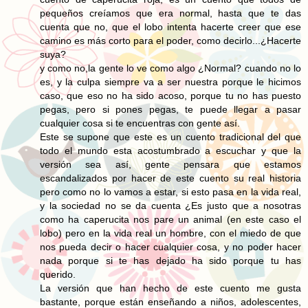
pequeños creíamos que era normal, hasta que te das
cuenta que no, que el lobo intenta hacerte creer que ese
camino es más corto para el poder, como decirlo...¿Hacerte
suya?
y como no,la gente lo ve como algo ¿Normal? cuando no lo
es, y la culpa siempre va a ser nuestra porque le hicimos
caso, que eso no ha sido acoso, porque tu no has puesto
pegas, pero si pones pegas, te puede llegar a pasar
cualquier cosa si te encuentras con gente así.
Este se supone que este es un cuento tradicional del que
todo el mundo esta acostumbrado a escuchar y que la
versión sea así, gente pensara que estamos
escandalizados por hacer de este cuento su real historia
pero como no lo vamos a estar, si esto pasa en la vida real,
y la sociedad no se da cuenta ¿Es justo que a nosotras
como ha caperucita nos pare un animal (en este caso el
lobo) pero en la vida real un hombre, con el miedo de que
nos pueda decir o hacer cualquier cosa, y no poder hacer
nada porque si te has dejado ha sido porque tu has
querido.
La versión que han hecho de este cuento me gusta
bastante, porque están enseñando a niños, adolescentes,