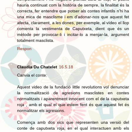
hauria continuat com la història de sempre, la finalitat és la
correcta, fer entendre que potser als contes infantils n'hi ha
una mica de masclisme i em d'adonar-nos que aquest fet
afecta, clarament, a les dones, per exemple, al vídeo el llop
comenta la vestimenta de Caputxeta, dient que és un
mètode per provocar-li i incitar-lo a menjar-la, argument
totalment masclista.
Respon
Claudia Du Chatelet
16.5.18
Canvia el conte:
Aquest video de la fundació little revolutions vol denunciar
la normalització de agresions masclistes en contes
normalitzats i aparentment innocent com el de la caputxeta
roja , amb el qual el que estem fent és que aquest fet és
normalitzar els agresions.
Comença amb dos xics que representen una versió del
conte de caputxeta roja, en el qual interactuen amb els