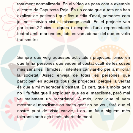
totalment normalitzada. En el vídeo es posa com a exemple
el conte de Caputxeta Roja. És un conte que a tots ens han
explicat de petitons i que fins a *dia d'avui, persones com
jo, no li havien vist el missatge ocult. En el projecte van
participar 22 xics i xiques i després d'una representació
teatral amb marionetes, tots es van adonar del que es volia
transmetre.
Sempre que veig aquestes activitats i projectes, pinso en
què hi ha persones que veuen el costat ocult de les coses
més senzilles i tímides, i intenten canviar-ho per a millorar
la societat. Assec enveja de totes les persones que
participen en aquests tipus de projectes, perquè la veritat
és que a mi m'agradaria bastant. És cert, que a molta gent
no li fa falta que li expliquen que és el masclisme, però mai
ve malament un recordatori. A més, crec que si vam
mostrar el masclisme on molta gent no ho veu, farà que el
nostre punt de vista canvie, i en un futur siguem més
tolerants amb açò i més oberts de ment.