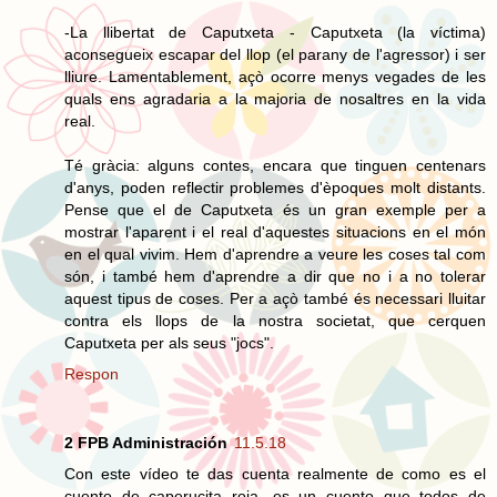
-La llibertat de Caputxeta - Caputxeta (la víctima)
aconsegueix escapar del llop (el parany de l'agressor) i ser
lliure. Lamentablement, açò ocorre menys vegades de les
quals ens agradaria a la majoria de nosaltres en la vida
real.
Té gràcia: alguns contes, encara que tinguen centenars
d'anys, poden reflectir problemes d'èpoques molt distants.
Pense que el de Caputxeta és un gran exemple per a
mostrar l'aparent i el real d'aquestes situacions en el món
en el qual vivim. Hem d'aprendre a veure les coses tal com
són, i també hem d'aprendre a dir que no i a no tolerar
aquest tipus de coses. Per a açò també és necessari lluitar
contra els llops de la nostra societat, que cerquen
Caputxeta per als seus "jocs".
Respon
2 FPB Administración
11.5.18
Con este vídeo te das cuenta realmente de como es el
cuento de caperucita roja, es un cuento que todos de