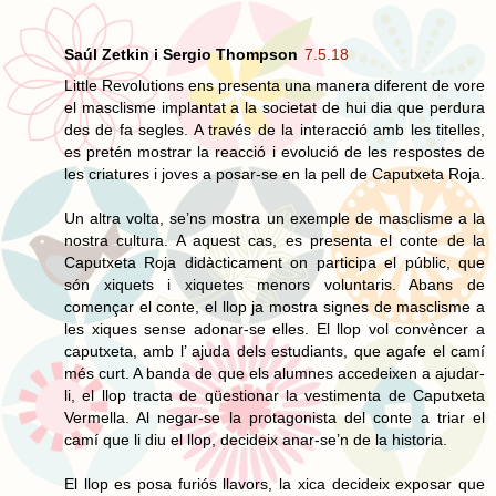
Saúl Zetkin i Sergio Thompson
7.5.18
Little Revolutions ens presenta una manera diferent de vore
el masclisme implantat a la societat de hui dia que perdura
des de fa segles. A través de la interacció amb les titelles,
es pretén mostrar la reacció i evolució de les respostes de
les criatures i joves a posar-se en la pell de Caputxeta Roja.
Un altra volta, se’ns mostra un exemple de masclisme a la
nostra cultura. A aquest cas, es presenta el conte de la
Caputxeta Roja didàcticament on participa el públic, que
són xiquets i xiquetes menors voluntaris. Abans de
començar el conte, el llop ja mostra signes de masclisme a
les xiques sense adonar-se elles. El llop vol convèncer a
caputxeta, amb l’ ajuda dels estudiants, que agafe el camí
més curt. A banda de que els alumnes accedeixen a ajudar-
li, el llop tracta de qüestionar la vestimenta de Caputxeta
Vermella. Al negar-se la protagonista del conte a triar el
camí que li diu el llop, decideix anar-se’n de la historia.
El llop es posa furiós llavors, la xica decideix exposar que