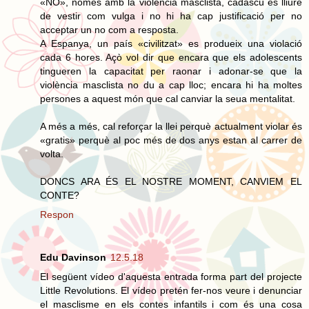
«NO», només amb la violència masclista, cadascú es lliure
de vestir com vulga i no hi ha cap justificació per no
acceptar un no com a resposta.
A Espanya, un país «civilitzat» es produeix una violació
cada 6 hores. Açò vol dir que encara que els adolescents
tingueren la capacitat per raonar i adonar-se que la
violència masclista no du a cap lloc; encara hi ha moltes
persones a aquest món que cal canviar la seua mentalitat.
A més a més, cal reforçar la llei perquè actualment violar és
«gratis» perquè al poc més de dos anys estan al carrer de
volta.
DONCS ARA ÉS EL NOSTRE MOMENT, CANVIEM EL
CONTE?
Respon
Edu Davinson
12.5.18
El següent vídeo d'aquesta entrada forma part del projecte
Little Revolutions. El vídeo pretén fer-nos veure i denunciar
el masclisme en els contes infantils i com és una cosa