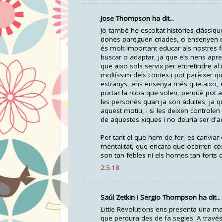
Jose Thompson ha dit...
Jo també he escoltat històries clàssiq
dones pareguen criades, o ensenyen qu
és molt important educar als nostres f
buscar o adaptar, ja que els nens ap
que aixo sols servix per entretindre al
moltíssim dels contes i pot parèixer 
estranys, ens ensenya més que aixo, e
portar la roba que volen, perquè pot 
les persones quan ja son adultes, ja qu
aquest motiu, i si les deixen controlen
de aquestes xiques i no deuria ser d'
Per tant el que hem de fer, es canviar
mentalitat, que encara que ocorren c
son tan febles ni els homes tan fort
2.5.18
Saúl Zetkin i Sergio Thompson ha dit...
Little Revolutions ens presenta una ma
que perdura des de fa segles. A través 