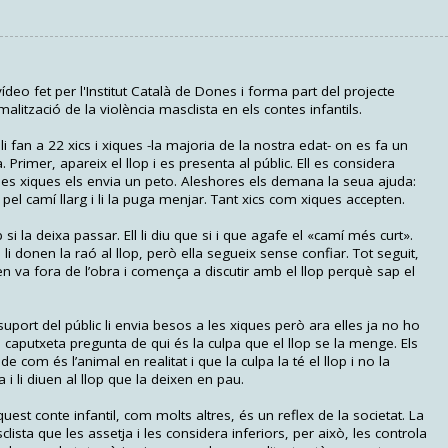
eo fet per l'Institut Català de Dones i forma part del projecte
lització de la violència masclista en els contes infantils.
 fan a 22 xics i xiques -la majoria de la nostra edat- on es fa un
. Primer, apareix el llop i es presenta al públic. Ell es considera
a les xiques els envia un peto. Aleshores els demana la seua ajuda:
el camí llarg i li la puga menjar. Tant xics com xiques accepten.
p si la deixa passar. Ell li diu que si i que agafe el «camí més curt».
ts li donen la raó al llop, però ella segueix sense confiar. Tot seguit,
'en va fora de l’obra i comença a discutir amb el llop perquè sap el
uport del públic li envia besos a les xiques però ara elles ja no ho
 de caputxeta pregunta de qui és la culpa que el llop se la menge. Els
de com és l’animal en realitat i que la culpa la té el llop i no la
 i li diuen al llop que la deixen en pau.
 conte infantil, com molts altres, és un reflex de la societat. La
clista que les assetja i les considera inferiors, per això, les controla