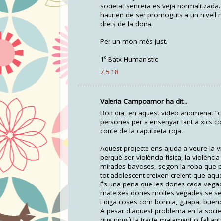
societat sencera es veja normalitzad
haurien de ser promoguts a un nivell 
drets de la dona.
Per un mon més just.
1º Batx Humanístic
7.5.18
Valeria Campoamor ha dit...
Bon dia, en aquest vídeo anomenat “can
persones per a ensenyar tant a xics co
conte de la caputxeta roja.
Aquest projecte ens ajuda a veure la
perquè ser violència física, la violènci
mirades bavoses, segon la roba que po
tot adolescent creixen creient que aque
És una pena que les dones cada vegad
mateixes dones moltes vegades se se
i diga coses com bonica, guapa, buen
A pesar d'aquest problema en la socie
que ningú la tracte malament o faltant 