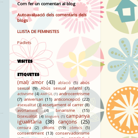
Com fer un comentari al blog
Autoavaluació dels comentaris dels
blogs
LLISTA DE FEMINISTES
Padlets
VISITES
ETIQUETES
(mal) amor
(43)
abús
ablació
(5)
sexual
(9)
Abús sexual infantil
(7)
androcentrisme
activisme
(4)
AMPGIL
(1)
(7)
aniversari
(11)
anticoncepció
(22)
assetjament al carrer
(8)
asexualitat
(3)
binarisme
(15)
avortament
(4)
campanya
bisexualitat
(4)
bloguers
(1)
igualitària
(38)
cançons
(25)
clítoris
(19)
censura
(2)
còmics
(5)
consentiment
(13)
conservadorisme