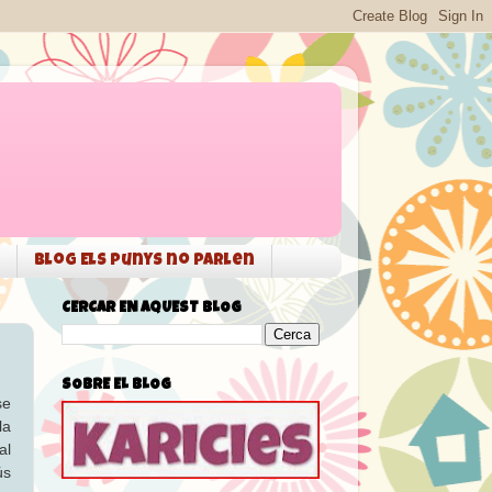
Blog Els punys no parlen
CERCAR EN AQUEST BLOG
SOBRE EL BLOG
se
la
al
ús