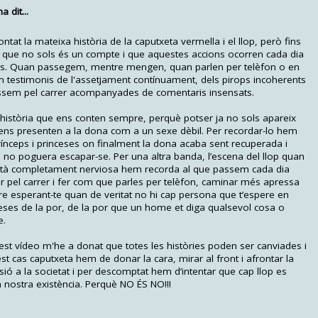
 dit...
at la mateixa història de la caputxeta vermella i el llop, però fins
que no sols és un compte i que aquestes accions ocorren cada dia
ones. Quan passegem, mentre mengen, quan parlen per telèfon o en
m testimonis de l'assetjament contínuament, dels pirops incoherents
ssem pel carrer acompanyades de comentaris insensats.
 història que ens conten sempre, perquè potser ja no sols apareix
ens presenten a la dona com a un sexe dèbil. Per recordar-lo hem
ínceps i princeses on finalment la dona acaba sent recuperada i
 no poguera escapar-se. Per una altra banda, l’escena del llop quan
 està completament nerviosa hem recorda al que passem cada dia
ar pel carrer i fer com que parles per telèfon, caminar més apressa
are esperant-te quan de veritat no hi cap persona que t’espere en
ses de la por, de la por que un home et diga qualsevol cosa o
e.
est vídeo m'he a donat que totes les històries poden ser canviades i
t cas caputxeta hem de donar la cara, mirar al front i afrontar la
ó a la societat i per descomptat hem d’intentar que cap llop es
a nostra existència. Perquè NO ÉS NO!!!