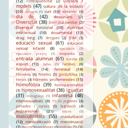
cossos i
(12)
contrapublicitat
(2)
models
(47)
cultura de la violació
(10)
curt
(19)
desamor
(4)
cultures
(1)
dia de
(42)
diccionaris
(7)
Diversitat
(38)
Diversitat familiar
(2)
Diversitat funcional
(10)
diversitat
intel·lectual
(10)
documental
(13)
drag king
(7)
drogues
(2)
DSM
(3)
educació sexual
(61)
educació
sexual infantil
(8)
ejaculació
(1)
enquesta
(2)
ejaculació precoç
(1)
entrada alumnat
(61)
escola
(3)
esport
(10)
famílies
(6)
falles
(1)
feminisme
(14)
feminitat
(14)
Filomena
(6)
floretes
(5)
gordofòbia
(4)
hòmens profeministes
(15)
herois
(4)
homofòbia
(39)
homoparentalitat
homosexualitat
(36)
Igualtat
(3)
(31)
infantesa
(48)
immigració
(1)
intersexualitats
(9)
joguines
(4)
ITS
(1)
jornades i cursos
(5)
legislació
(4)
lesbianisme
(21)
llibres
(1)
masculinitats
(55)
masturbació
(12)
medicalització
(7)
menstruació
(7)
Oh
micro(?)masclismes
(6)
notícies
(5)