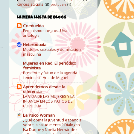
xarxes socials
(8)
youtubers
(1)
LA MEUA LLISTA DE BLOGS
Coeduelda
Feminismos negros. Una
antología
Heterodoxia
Modelos sexuales y dominación
masculina
Mujeres en Red. El periódico
feminista
Presente y futuo de la agenda
feminista - Ana de Miguel
Aprendemos desde la
diferencia
LA VIDA DE LAS MUJERES Y LA
INFANCIA EN LOS PATIOS DE
CÓRDOBA
La Psico Woman
¿Qué opina la juventud española
sobre la salud mental? Dialogan
Isa Duque y Noelia Hernández