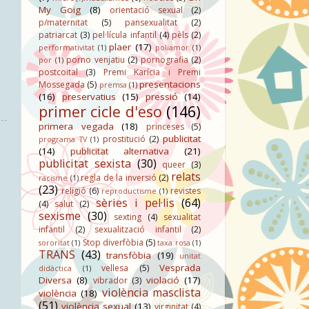
My Goig
(8)
orientació sexual
(2)
p/maternitat
(5)
pansexualitat
(2)
patriarcat
(3)
pel·lícula infantil
(4)
pèls
(2)
plaer
(17)
performativitat
(1)
poliamor
(1)
porno venjatiu
(2)
pornografia
(2)
por
(1)
postcoital
(3)
Premi Karícia i Premi
presentacions
Mossegada
(5)
premsa
(1)
(16)
preservatius
(15)
pressió
(14)
primer cicle d'eso
(146)
primera vegada
(18)
princeses
(5)
publicitat
prostitució
(2)
programa TV
(1)
(14)
publicitat alternativa
(21)
publicitat sexista
(30)
queer
(3)
relats
regla de la inversió
(2)
racisme
(1)
(23)
religió
(6)
revistes
reproductisme
(1)
sèries i pel·lis
(64)
(4)
salut
(2)
sexisme
(30)
sexting
(4)
sexualitat
infantil
(2)
sexualització infantil
(2)
Stop diverfòbia
(5)
sororitat
(1)
taxa rosa
(1)
TRANS
(43)
transfòbia
(19)
unitat
Vesprada
vellesa
(5)
didàctica
(1)
Diversa
(8)
violació
(17)
vibrador
(3)
violència masclista
violència
(18)
(51)
violència sexual
(13)
virginitat
(4)