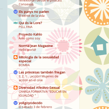
reflexionan desde el podcast
Consexus
Els punys no parlen
El sentit de la vida
Qui és la Lore?
PELL FINA
Proyecto Kahlo
Amo como soy
Norma Jean Magazine
Hello world!
Mitología de la sexualidad
especial
BOMBA
Las princesas también friegan
3, 2, 1… ¡acción! Mujeres de
acción en el cine
Diversidad Afectivo-Sexual
CHARLA FORMATIVA "EDUCAR EN
IGUALDAD "
yoligoyodecido
El sábado 3 de febrero