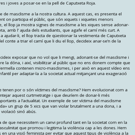
res i joves a posar-se en la pell de Caputxeta Roja.
e de masclisme a la nostra cultura. A aquest cas, es presenta el
nt on participa el públic, que són xiquets i xiquetes menors
e, el llop ja mostra signes de masclisme a les xiques sense adonar-
xeta, amb l’ ajuda dels estudiants, que agafe el camí més curt. A
ajudar-li, el llop tracta de qüestionar la vestimenta de Caputxeta
l conte a triar el camí que li diu el llop, decideix anar-se’n de la
 decideix exposar que no vol que li mengi, adonant-se del masclisme i
re la dóna, i així, visibilitzar al públic que no ens donem compte que
 Vermella contenen micro-masclismes, i per això en aquest vídeo ens
nfantil per adaptar-la a la societat actual mitjançant una exageració
ue tenen por o són víctimes del masclisme? Hem evolucionat com a
antejar aquest curtmetratge i que deuríem de donar-li més
ortants a l’actualitat. Un exemple de ser víctima del masclisme
da» un grup de 5 xics que van violar brutalment a una dona, i a
 violació sinó abús.
ia de que necessitem un canvi profund tant en la societat com en la
asculinitat que promou i legitima la violència cap a les dones. Hem
en una visió feminista per evitar que aquest tipus de violència a la