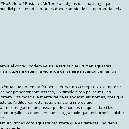
a. #NoEsNo o #Basta o #MeToo són alguns dels hashtags que
mundial per que tot el món es done compte de la importància dels
via el conte”, podem veure la tàctica que utilitzen aquestes
m a xiques a detenir la violència de gènere mitjançant el famós
 violència que podem sofrir sense donar-nos compta. No sempre te
a es pot presentar com assetjo, un simple pirop pel carrer, les
rtem. Ens mostra la mentalitat de la societat, els homes, mes que
sta és l'actitud correcta hacia una dona i no es així.
a mes tenguem que passar per les abusos d'aquest tipo i les
nten orgulloses o pensen que es agradable que un home les alabe
orra…
tat, ahí dones com aquesta caputxeta que és defensa i no deixa
el respecte.