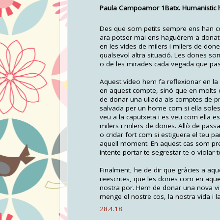
Paula Campoamor 1Batx. Humanistic ha
Des que som petits sempre ens han cont
ara potser mai ens haguérem a donat 
en les vides de milers i milers de d
qualsevol altra situació. Les dones so
o de les mirades cada vegada que pa
Aquest vídeo hem fa reflexionar en la
en aquest compte, sinó que en molts 
de donar una ullada als comptes de pr
salvada per un home com si ella soles
veu a la caputxeta i es veu com ella
milers i milers de dones. Allò de pass
o cridar fort com si estiguera el teu p
aquell moment. En aquest cas som pre
intente portar-te segrestar-te o violar-t
Finalment, he de dir que gràcies a aqu
reescrites, que les dones com en aques
nostra por. Hem de donar una nova visi
menge el nostre cos, la nostra vida i l
28.4.18