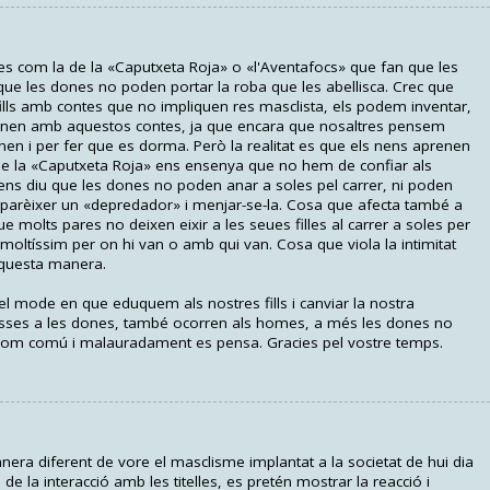
ues com la de la «Caputxeta Roja» o «l'Aventafocs» que fan que les
e les dones no poden portar la roba que les abellisca. Crec que
ills amb contes que no impliquen res masclista, els podem inventar,
renen amb aquestos contes, ja que encara que nosaltres pensem
 nen i per fer que es dorma. Però la realitat es que els nens aprenen
que la «Caputxeta Roja» ens ensenya que no hem de confiar als
ns diu que les dones no poden anar a soles pel carrer, ni poden
aparèixer un «depredador» i menjar-se-la. Cosa que afecta també a
e molts pares no deixen eixir a les seues filles al carrer a soles per
 moltíssim per on hi van o amb qui van. Cosa que viola la intimitat
aquesta manera.
 el mode en que eduquem als nostres fills i canviar la nostra
osses a les dones, també ocorren als homes, a més les dones no
s com comú i malauradament es pensa. Gracies pel vostre temps.
nera diferent de vore el masclisme implantat a la societat de hui dia
de la interacció amb les titelles, es pretén mostrar la reacció i