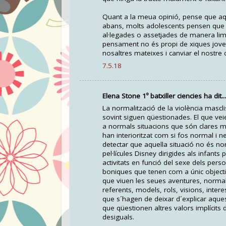
Quant a la meua opinió, pense que aq
abans, molts adolescents pensen que aq
al·legades o assetjades de manera lim
pensament no és propi de xiques jov
nosaltres mateixes i canviar el nostre 
7.5.18
Elena Stone 1º batxiller ciencies ha dit...
La normalització de la violència mascl
sovint siguen qüestionades. El que ve
a normals situacions que són clares ma
han interioritzat com si fos normal i 
detectar que aquella situació no és nor
pel·lícules Disney dirigides als infan
activitats en funció del sexe dels pe
boniques que tenen com a únic objecti
que viuen les seues aventures, normalm
referents, models, rols, visions, inter
que s´hagen de deixar d´explicar aques
que qüestionen altres valors implícits 
desiguals.