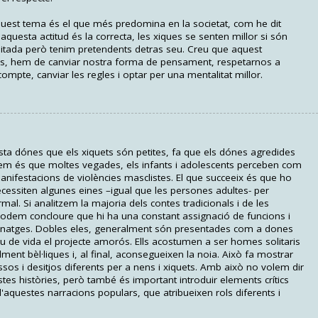
uest tema és el que més predomina en la societat, com he dit
uesta actitud és la correcta, les xiques se senten millor si són
itada però tenim pretendents detras seu. Creu que aquest
es, hem de canviar nostra forma de pensament, respetarnos a
compte, canviar les regles i optar per una mentalitat millor.
ista dónes que els xiquets són petites, fa que els dónes agredides
iem és que moltes vegades, els infants i adolescents perceben com
nifestacions de violències masclistes. El que succeeix és que ho
necessiten algunes eines –igual que les persones adultes- per
mal. Si analitzem la majoria dels contes tradicionals i de les
ts podem concloure que hi ha una constant assignació de funcions i
rsonatges. Dobles eles, generalment són presentades com a dones
u de vida el projecte amorós. Ells acostumen a ser homes solitaris
ent bèl·liques i, al final, aconsegueixen la noia. Això fa mostrar
essos i desitjos diferents per a nens i xiquets. Amb això no volem dir
tes històries, però també és important introduir elements crítics
d'aquestes narracions populars, que atribueixen rols diferents i