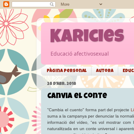
Karicies
Educació afectivosexual
Pàgina personal
Autora
Educ
28 D’ABR. 2018
Canvia el conte
"Cambia el cuento" forma part del projecte
L
suma a la campanya per denunciar la normalitza
informació del vídeo, “es vol mostrar com 
naturalitzada en un conte universal i apare