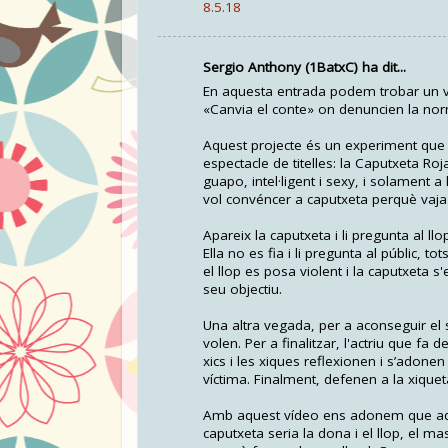
8.5.18
Sergio Anthony (1BatxC) ha dit...
En aquesta entrada podem trobar un víd
«Canvia el conte» on denuncien la norma
Aquest projecte és un experiment que li
espectacle de titelles: la Caputxeta Roja
guapo, intel·ligent i sexy, i solament 
vol convéncer a caputxeta perquè vaja p
Apareix la caputxeta i li pregunta al llo
Ella no es fia i li pregunta al públic, to
el llop es posa violent i la caputxeta s
seu objectiu.
Una altra vegada, per a aconseguir el s
volen. Per a finalitzar, l'actriu que fa
xics i les xiques reflexionen i s’adonen 
víctima. Finalment, defenen a la xiqueta
Amb aquest vídeo ens adonem que aquest
caputxeta seria la dona i el llop, el mas