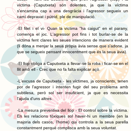
víctima (Caputxeta) són dolentes, ja que la víctima
s'encamina cap a una desgràcia i l'agressor segueix un
camí depravat i pútrid, ple de manipulació.
-El filet i el vi- Quan la víctima "ha caigut" en el parany,
comença el joc. L'agressor pot fins i tot burlar-se de la
víctima fent clares les seues intencions de manera evident
(li dóna a menjar la seua pròpia àvia sense que s'adone, ja
que se segueix pensant innocentment que és la seua àvia).
-El llop obliga a Caputxeta a llevar-se la roba i ficar-se en el
llit amb ell - Crec que no fa falta explicar açò.
-L'excusa de Caputxeta - les víctimes, ja conscients, tenen
por de l'agressor i intenten fugir del seu problema amb
subtilesa, però sol ser insuficient, ja que es necessita
l'ajuda d'uns altres.
-La mesura preventiva del llop - El control sobre la víctima.
En les relacions tòxiques sol haver-hi un membre (en la
majoria dels casos, l'home) qui controla a la seua parella
constantment perquè complisca amb la seua voluntat.