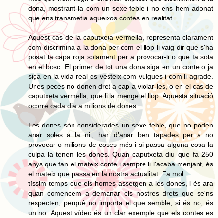
dona, mostrant-la com un sexe feble i no ens hem adonat
que ens transmetia aqueixos contes en realitat.
Aquest cas de la caputxeta vermella, representa clarament
com discrimina a la dona per com el llop li vaig dir que s'ha
posat la capa roja solament per a provocar-li o que fa sola
en el bosc. El primer de tot una dona siga en un conte o ja
siga en la vida real es vesteix com vulgues i com li agrade.
Unes peces no donen dret a cap a violar-les, o en el cas de
caputxeta vermella, que li la menge el llop. Aquesta situació
ocorre cada dia a milions de dones.
Les dones són considerades un sexe feble, que no poden
anar soles a la nit, han d'anar ben tapades per a no
provocar o milions de coses més i si passa alguna cosa la
culpa la tenen les dones. Quan caputxeta diu que fa 250
anys que fan el mateix conte i sempre li l'acaba menjant, és
el mateix que passa en la nostra actualitat. Fa mol
tíssim temps que els homes assetgen a les dones, i és ara
quan comencem a demanar els nostres drets que se'ns
respecten, perquè no importa el que semble, si és no, és
un no. Aquest vídeo és un clar exemple que els contes es