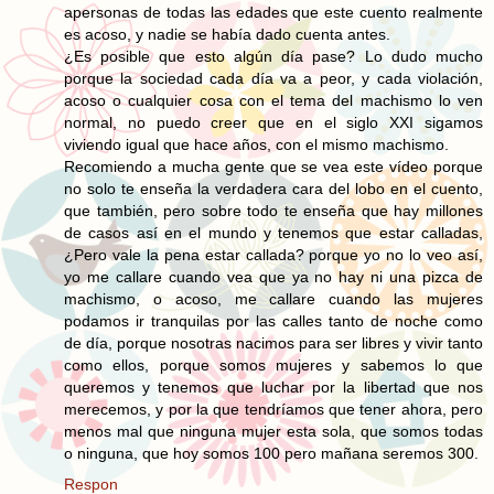
apersonas de todas las edades que este cuento realmente
es acoso, y nadie se había dado cuenta antes.
¿Es posible que esto algún día pase? Lo dudo mucho
porque la sociedad cada día va a peor, y cada violación,
acoso o cualquier cosa con el tema del machismo lo ven
normal, no puedo creer que en el siglo XXI sigamos
viviendo igual que hace años, con el mismo machismo.
Recomiendo a mucha gente que se vea este vídeo porque
no solo te enseña la verdadera cara del lobo en el cuento,
que también, pero sobre todo te enseña que hay millones
de casos así en el mundo y tenemos que estar calladas,
¿Pero vale la pena estar callada? porque yo no lo veo así,
yo me callare cuando vea que ya no hay ni una pizca de
machismo, o acoso, me callare cuando las mujeres
podamos ir tranquilas por las calles tanto de noche como
de día, porque nosotras nacimos para ser libres y vivir tanto
como ellos, porque somos mujeres y sabemos lo que
queremos y tenemos que luchar por la libertad que nos
merecemos, y por la que tendríamos que tener ahora, pero
menos mal que ninguna mujer esta sola, que somos todas
o ninguna, que hoy somos 100 pero mañana seremos 300.
Respon