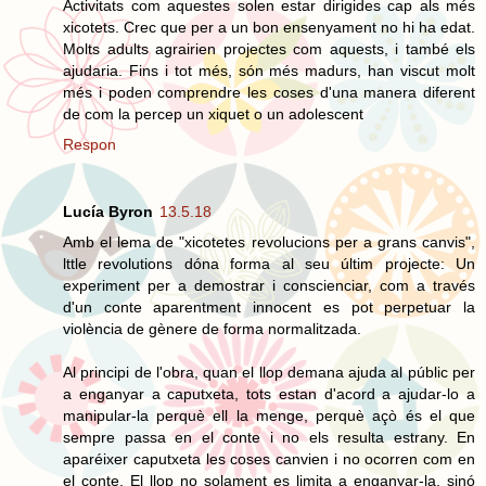
Activitats com aquestes solen estar dirigides cap als més
xicotets. Crec que per a un bon ensenyament no hi ha edat.
Molts adults agrairien projectes com aquests, i també els
ajudaria. Fins i tot més, són més madurs, han viscut molt
més i poden comprendre les coses d'una manera diferent
de com la percep un xiquet o un adolescent
Respon
Lucía Byron
13.5.18
Amb el lema de "xicotetes revolucions per a grans canvis",
lttle revolutions dóna forma al seu últim projecte: Un
experiment per a demostrar i conscienciar, com a través
d'un conte aparentment innocent es pot perpetuar la
violència de gènere de forma normalitzada.
Al principi de l'obra, quan el llop demana ajuda al públic per
a enganyar a caputxeta, tots estan d'acord a ajudar-lo a
manipular-la perquè ell la menge, perquè açò és el que
sempre passa en el conte i no els resulta estrany. En
aparéixer caputxeta les coses canvien i no ocorren com en
el conte. El llop no solament es limita a enganyar-la, sinó