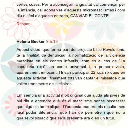
certes coses. Per a aconseguir la igualtat cal començar per
la infància, cal adonar-se d'aquests micromasclismes i com
diu el títol d'aquesta entrada, CANVIAR EL CONTE.
Respon
Helena Becker
9.5.18
Aquest vídeo, que forma part del projecte Little Revolutions,
té la finalitat de denunciar la normalització de la violència
masclista en els contes infantils, com és el cas de “La
caputxeta roja”, un conte universal i, a primera vista,
aparentment innocent. Hi van participar 22 xics i xiques en
aquesta activitat i finalment tots van captar el missatge que
volien transmetre els titellaires.
Em sembla una activitat molt original que ajuda als joves de
hui dia a entendre què és el masclisme sense necessitar
que algú els ho explique. D’aquesta manera els resulta més
fàcil poder diferenciar què han de permetre i què no a
qualsevol situació que se’ls presente ara o en un futur.