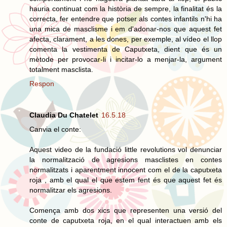
hauria continuat com la història de sempre, la finalitat és la
correcta, fer entendre que potser als contes infantils n'hi ha
una mica de masclisme i em d'adonar-nos que aquest fet
afecta, clarament, a les dones, per exemple, al vídeo el llop
comenta la vestimenta de Caputxeta, dient que és un
mètode per provocar-li i incitar-lo a menjar-la, argument
totalment masclista.
Respon
Claudia Du Chatelet
16.5.18
Canvia el conte:
Aquest video de la fundació little revolutions vol denunciar
la normalització de agresions masclistes en contes
normalitzats i aparentment innocent com el de la caputxeta
roja , amb el qual el que estem fent és que aquest fet és
normalitzar els agresions.
Comença amb dos xics que representen una versió del
conte de caputxeta roja, en el qual interactuen amb els