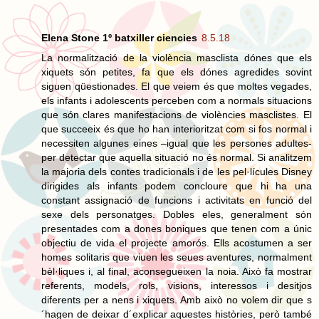
Elena Stone 1º batxiller ciencies
8.5.18
La normalització de la violència masclista dónes que els
xiquets són petites, fa que els dónes agredides sovint
siguen qüestionades. El que veiem és que moltes vegades,
els infants i adolescents perceben com a normals situacions
que són clares manifestacions de violències masclistes. El
que succeeix és que ho han interioritzat com si fos normal i
necessiten algunes eines –igual que les persones adultes-
per detectar que aquella situació no és normal. Si analitzem
la majoria dels contes tradicionals i de les pel·lícules Disney
dirigides als infants podem concloure que hi ha una
constant assignació de funcions i activitats en funció del
sexe dels personatges. Dobles eles, generalment són
presentades com a dones boniques que tenen com a únic
objectiu de vida el projecte amorós. Ells acostumen a ser
homes solitaris que viuen les seues aventures, normalment
bèl·liques i, al final, aconsegueixen la noia. Això fa mostrar
referents, models, rols, visions, interessos i desitjos
diferents per a nens i xiquets. Amb això no volem dir que s
´hagen de deixar d´explicar aquestes històries, però també