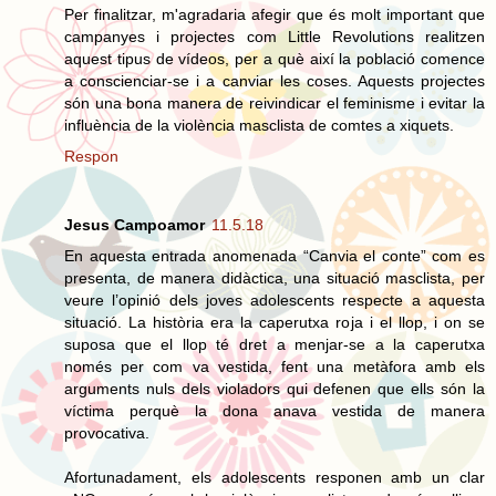
Per finalitzar, m'agradaria afegir que és molt important que
campanyes i projectes com Little Revolutions realitzen
aquest tipus de vídeos, per a què així la població comence
a conscienciar-se i a canviar les coses. Aquests projectes
són una bona manera de reivindicar el feminisme i evitar la
influència de la violència masclista de comtes a xiquets.
Respon
Jesus Campoamor
11.5.18
En aquesta entrada anomenada “Canvia el conte” com es
presenta, de manera didàctica, una situació masclista, per
veure l’opinió dels joves adolescents respecte a aquesta
situació. La història era la caperutxa roja i el llop, i on se
suposa que el llop té dret a menjar-se a la caperutxa
només per com va vestida, fent una metàfora amb els
arguments nuls dels violadors qui defenen que ells són la
víctima perquè la dona anava vestida de manera
provocativa.
Afortunadament, els adolescents responen amb un clar