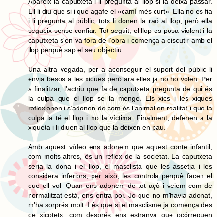
Apareix la caputxeta i li pregunta al llop si la deixa passar.
Ell li diu que si i que agafe el «camí més curt». Ella no es fia
i li pregunta al públic, tots li donen la raó al llop, però ella
segueix sense confiar. Tot seguit, el llop es posa violent i la
caputxeta s'en va fora de l’obra i comença a discutir amb el
llop perquè sap el seu objectiu.
Una altra vegada, per a aconseguir el suport del públic li
envia besos a les xiques però ara elles ja no ho volen. Per
a finalitzar, l'actriu que fa de caputxeta pregunta de qui és
la culpa que el llop se la menge. Els xics i les xiques
reflexionen i s’adonen de com és l’animal en realitat i que la
culpa la té el llop i no la víctima. Finalment, defenen a la
xiqueta i li diuen al llop que la deixen en pau.
Amb aquest vídeo ens adonem que aquest conte infantil,
com molts altres, és un reflex de la societat. La caputxeta
seria la dona i el llop, el masclista que les assetja i les
considera inferiors, per això, les controla perquè facen el
que ell vol. Quan ens adonem de tot açò i veiem com de
normalitzat està, ens entra por. Jo que no m'havia adonat,
m'ha sorprés molt. I és que si el masclisme ja comença des
de xicotets, com després ens estranya que ocórreguen