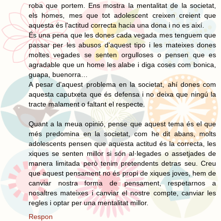
roba que portem. Ens mostra la mentalitat de la societat,
els homes, mes que tot adolescent creixen creient que
aquesta és l'actitud correcta hacia una dona i no es així.
És una pena que les dones cada vegada mes tenguem que
passar per les abusos d'aquest tipo i les mateixes dones
moltes vegades se senten orgulloses o pensen que es
agradable que un home les alabe i diga coses com bonica,
guapa, buenorra…
A pesar d'aquest problema en la societat, ahí dones com
aquesta caputxeta que és defensa i no deixa que ningú la
tracte malament o faltant el respecte.
Quant a la meua opinió, pense que aquest tema és el que
més predomina en la societat, com he dit abans, molts
adolescents pensen que aquesta actitud és la correcta, les
xiques se senten millor si són al·legades o assetjades de
manera limitada però tenim pretendents detras seu. Creu
que aquest pensament no és propi de xiques joves, hem de
canviar nostra forma de pensament, respetarnos a
nosaltres mateixes i canviar el nostre compte, canviar les
regles i optar per una mentalitat millor.
Respon