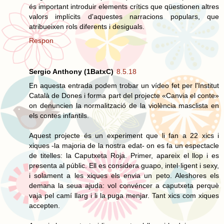
és important introduir elements crítics que qüestionen altres
valors implícits d'aquestes narracions populars, que
atribueixen rols diferents i desiguals.
Respon
Sergio Anthony (1BatxC)
8.5.18
En aquesta entrada podem trobar un vídeo fet per l'Institut
Català de Dones i forma part del projecte «Canvia el conte»
on denuncien la normalització de la violència masclista en
els contes infantils.
Aquest projecte és un experiment que li fan a 22 xics i
xiques -la majoria de la nostra edat- on es fa un espectacle
de titelles: la Caputxeta Roja. Primer, apareix el llop i es
presenta al públic. Ell es considera guapo, intel·ligent i sexy,
i solament a les xiques els envia un peto. Aleshores els
demana la seua ajuda: vol convéncer a caputxeta perquè
vaja pel camí llarg i li la puga menjar. Tant xics com xiques
accepten.