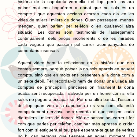
història de la caputxeta vermella i el llop, però fins ara
potser mai ens haguérem a donat que no sols és un
compte i que aquestes accions ocorren cada dia en les
vides de milers i milers de dones. Quan passegem, mentre
mengen, quan parlen per telèfon o en qualsevol altra
situació. Les dones som testimonis de l'assetjament
contínuament, dels pirops incoherents o de les mirades
cada vegada que passem pel carrer acompanyades de
comentaris insensats.
Aquest vídeo hem fa reflexionar en la història que ens
conten sempre, perquè potser ja no sols apareix en aquest
compte, sinó que en molts ens presenten a la dona com a
un sexe dèbil. Per recordar-lo hem de donar una ullada als
comptes de prínceps i princeses on finalment la dona
acaba sent recuperada i salvada per un home com si ella
soles no poguera escapar-se. Per una altra banda, l’escena
del llop quan veu a la caputxeta i es veu com ella està
completament nerviosa hem recorda al que passem cada
dia milers i milers de dones. Allò de passar pel carrer i fer
com que parles per telèfon, caminar més apressa o cridar
fort com si estiguera el teu pare esperant-te quan de veritat
no hi cap persona que t’espere en aquell moment. En