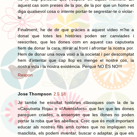
aquest cas som preses de la por, de la por que un home et
diga qualsevol cosa o intente portar-te segrestar-te o violar-
te.
Finalment, he de dir que gràcies a aquest vídeo m'he a
donat que totes les històries poden ser canviades i
reescrites, que les dones com en aquest cas caputxeta
hem de donar la cara, mirar al front i afrontar la nostra por.
Hem de donar una nova visió a la societat i per descomptat
hem d’intentar que cap llop es menge el nostre cos, la
nostra vida i la nostra existència. Perquè NO ÉS NO!!!
Respon
Jose Thompson
2.5.18
Jo també he escoltat històries clàssiques com la de la
«Caputxeta Roja» o «l'Aventafocs» que fan que les dones
pareguen criades, o ensenyen que les dones no poden
portar la roba que les abellisca. Crec que és molt important
educar als nostres fills amb contes que no impliquen res
masclista, els podem inventar, buscar o adaptar, ja que els