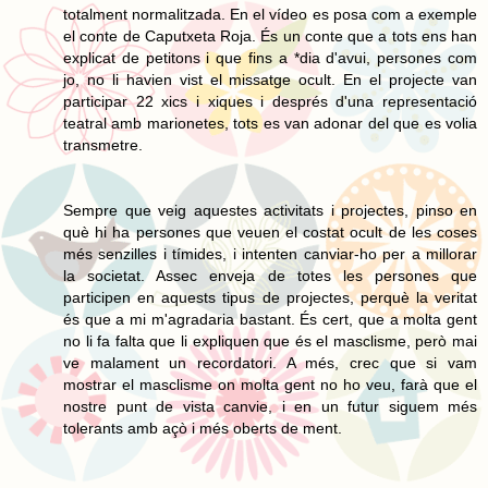
totalment normalitzada. En el vídeo es posa com a exemple
el conte de Caputxeta Roja. És un conte que a tots ens han
explicat de petitons i que fins a *dia d'avui, persones com
jo, no li havien vist el missatge ocult. En el projecte van
participar 22 xics i xiques i després d'una representació
teatral amb marionetes, tots es van adonar del que es volia
transmetre.
Sempre que veig aquestes activitats i projectes, pinso en
què hi ha persones que veuen el costat ocult de les coses
més senzilles i tímides, i intenten canviar-ho per a millorar
la societat. Assec enveja de totes les persones que
participen en aquests tipus de projectes, perquè la veritat
és que a mi m'agradaria bastant. És cert, que a molta gent
no li fa falta que li expliquen que és el masclisme, però mai
ve malament un recordatori. A més, crec que si vam
mostrar el masclisme on molta gent no ho veu, farà que el
nostre punt de vista canvie, i en un futur siguem més
tolerants amb açò i més oberts de ment.