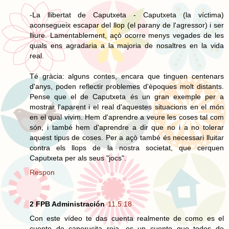
-La llibertat de Caputxeta - Caputxeta (la víctima)
aconsegueix escapar del llop (el parany de l'agressor) i ser
lliure. Lamentablement, açò ocorre menys vegades de les
quals ens agradaria a la majoria de nosaltres en la vida
real.
Té gràcia: alguns contes, encara que tinguen centenars
d'anys, poden reflectir problemes d'èpoques molt distants.
Pense que el de Caputxeta és un gran exemple per a
mostrar l'aparent i el real d'aquestes situacions en el món
en el qual vivim. Hem d'aprendre a veure les coses tal com
són, i també hem d'aprendre a dir que no i a no tolerar
aquest tipus de coses. Per a açò també és necessari lluitar
contra els llops de la nostra societat, que cerquen
Caputxeta per als seus "jocs".
Respon
2 FPB Administración
11.5.18
Con este vídeo te das cuenta realmente de como es el
cuento de caperucita roja, es un cuento que todos de