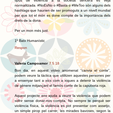
tipus de violència a la societat sencera es veja
normalitzada. #NoEsNo o #Basta o #MeToo són alguns dels
hashtags que haurien de ser promoguts a un nivell mundial
per que tot el món es done compte de la importància dels
drets de la dona.
Per un mon més just.
1º Batx Humanístic
Respon
Valeria Campoamor
7.5.18
Bon dia, en aquest vídeo anomenat “canvia el conte”,
podem veure la tàctica que utilitzen aquestes persones per
a ensenyar tant a xics com a xiques a detenir la violència
de gènere mitjançant el famós conte de la caputxeta roja.
Aquest projecte ens ajuda a veure la violència que podem
sofrir sense donar-nos compta. No sempre te perquè ser
violència física, la violència es pot presentar com assetjo,
un simple pirop pel carrer, les mirades bavoses, segon la