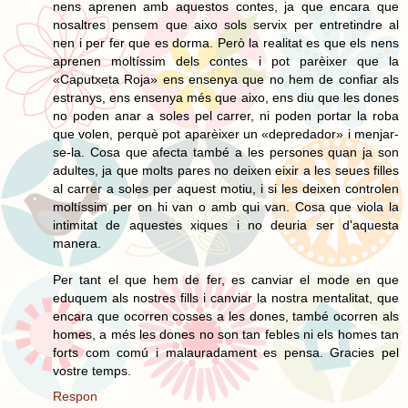
nens aprenen amb aquestos contes, ja que encara que
nosaltres pensem que aixo sols servix per entretindre al
nen i per fer que es dorma. Però la realitat es que els nens
aprenen moltíssim dels contes i pot parèixer que la
«Caputxeta Roja» ens ensenya que no hem de confiar als
estranys, ens ensenya més que aixo, ens diu que les dones
no poden anar a soles pel carrer, ni poden portar la roba
que volen, perquè pot aparèixer un «depredador» i menjar-
se-la. Cosa que afecta també a les persones quan ja son
adultes, ja que molts pares no deixen eixir a les seues filles
al carrer a soles per aquest motiu, i si les deixen controlen
moltíssim per on hi van o amb qui van. Cosa que viola la
intimitat de aquestes xiques i no deuria ser d'aquesta
manera.
Per tant el que hem de fer, es canviar el mode en que
eduquem als nostres fills i canviar la nostra mentalitat, que
encara que ocorren cosses a les dones, també ocorren als
homes, a més les dones no son tan febles ni els homes tan
forts com comú i malauradament es pensa. Gracies pel
vostre temps.
Respon