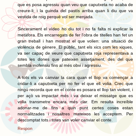
que es posa agressiu quan veu que caputxeta no acaba de
creure-li; i la guinda del pastís arriba quan li diu que va
vestida de roig perquè vol ser menjada.
Sincerament el vídeo ho diu tot i no fa falta ni explicar la
metàfora. Els encarregats de fer l'obra de titelles han fet un
gran treball i han mostrat el que volien: una situació de
violència de gènere. El públic, tant els xics com les xiques,
va ser capaç de veure que caputxeta roja representava a
totes les dones que pateixen assetjament, des del que
sembla inofensiu fins al més obvi i agressiu.
A tots els va canviar la cara quan el llop va començar a
cridar-li a caputxeta per no fer el que ell volia. Crec que
ningú recorda que en el conte es posara el llop tan violent, i
per açò va impactar més i va deixar el missatge que es
volia transmetre encara més clar. Em resulta increïble
adonar-me de fins a quin punt certes coses estan
normalitzades i nosaltres mateixos les acceptem. Per
descomptat tots i totes van voler canviar el conte.
Respon