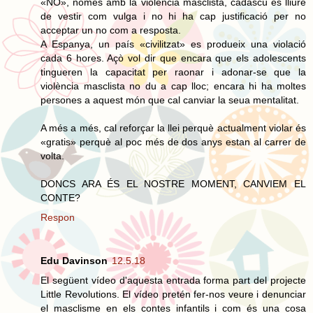
«NO», només amb la violència masclista, cadascú es lliure
de vestir com vulga i no hi ha cap justificació per no
acceptar un no com a resposta.
A Espanya, un país «civilitzat» es produeix una violació
cada 6 hores. Açò vol dir que encara que els adolescents
tingueren la capacitat per raonar i adonar-se que la
violència masclista no du a cap lloc; encara hi ha moltes
persones a aquest món que cal canviar la seua mentalitat.
A més a més, cal reforçar la llei perquè actualment violar és
«gratis» perquè al poc més de dos anys estan al carrer de
volta.
DONCS ARA ÉS EL NOSTRE MOMENT, CANVIEM EL
CONTE?
Respon
Edu Davinson
12.5.18
El següent vídeo d'aquesta entrada forma part del projecte
Little Revolutions. El vídeo pretén fer-nos veure i denunciar
el masclisme en els contes infantils i com és una cosa