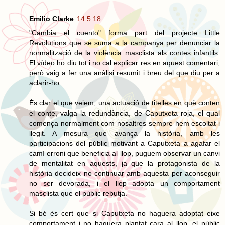
Emilio Clarke
14.5.18
"Cambia el cuento" forma part del projecte Little
Revolutions que se suma a la campanya per denunciar la
normalització de la violència masclista als contes infantils.
El vídeo ho diu tot i no cal explicar res en aquest comentari,
però vaig a fer una anàlisi resumit i breu del que diu per a
aclarir-ho.
És clar el que veiem, una actuació de titelles en què conten
el conte, valga la redundància, de Caputxeta roja, el qual
comença normalment com nosaltres sempre hem escoltat i
llegit. A mesura que avança la història, amb les
participacions del públic motivant a Caputxeta a agafar el
camí erroni que beneficia al llop, puguem observar un canvi
de mentalitat en aquests, ja que la protagonista de la
història decideix no continuar amb aquesta per aconseguir
no ser devorada, i el llop adopta un comportament
masclista que el públic rebutja.
Si bé és cert que si Caputxeta no haguera adoptat eixe
comportament i no haguera plantat cara al llop, el públic