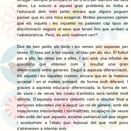
altres. La solució a aquest gran problema es troba a
l’educació dels més petits encara que alguns puguen
pensar que és una mica exagerat. Moltes persones opinen
que els xiquets i les xiquetes no pateixen cap tipus de
discriminació segons el sexe que tenen fins que arriben a
l’adolescència. Però, és això realment cert?
Des de ben petits els nens i les nenes són separats per
sexes. El rosa per a les xiques, el blau per als xics. El futbol
per a ells, les nines per a elles. I així amb una infinitat de
qüestions que obtenen com a resultat una gran
diferenciació entre gèneres. Degut a aquesta diferenciació,
els xiquets i les xiquetes creixen, encara que en la mateixa
societat i en el mateix ambient, de forma molt diferent. I
gràcies a aquesta educació diferenciada, la forma de ser,
de viure i de veure les coses d’ambdós serà també molt
distinta. D’aquesta manera obtenim com a resultat final a
persones educades per a seguir un rol de gènere, amb els
masclismes interioritzats i normalitzats, incapaços de veure
més enllà del que aquesta societat patriarcal vol que vegen
i acostumats a l'statu quo imposat del que molt pocs
s’atreveixen a intentar eixir.