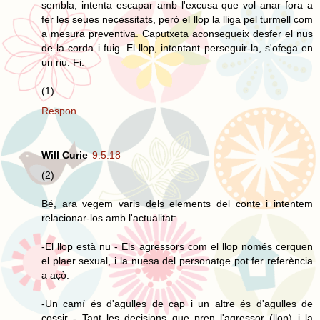
sembla, intenta escapar amb l'excusa que vol anar fora a
fer les seues necessitats, però el llop la lliga pel turmell com
a mesura preventiva. Caputxeta aconsegueix desfer el nus
de la corda i fuig. El llop, intentant perseguir-la, s'ofega en
un riu. Fi.
(1)
Respon
Will Curie
9.5.18
(2)
Bé, ara vegem varis dels elements del conte i intentem
relacionar-los amb l'actualitat:
-El llop està nu - Els agressors com el llop només cerquen
el plaer sexual, i la nuesa del personatge pot fer referència
a açò.
-Un camí és d'agulles de cap i un altre és d'agulles de
cossir - Tant les decisions que pren l'agressor (llop) i la