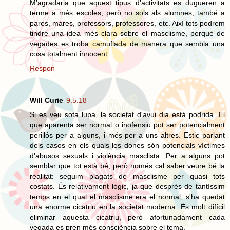
M’agradaria que aquest tipus d’activitats es dugueren a
terme a més escoles, però no sols als alumnes, també a
pares, mares, professors, professores, etc. Així tots podrem
tindre una idea més clara sobre el masclisme, perquè de
vegades es troba camuflada de manera que sembla una
cosa totalment innocent.
Respon
Will Curie
9.5.18
Si es veu sota lupa, la societat d'avui dia està podrida. El
que aparenta ser normal o inofensiu pot ser potencialment
perillós per a alguns, i més per a uns altres. Estic parlant
dels casos en els quals les dones són potencials víctimes
d'abusos sexuals i violència masclista. Per a alguns pot
semblar que tot està bé, però només cal saber veure bé la
realitat: seguim plagats de masclisme per quasi tots
costats. És relativament lògic, ja que després de tantíssim
temps en el qual el masclisme era el normal, s'ha quedat
una enorme cicatriu en la societat moderna. És molt difícil
eliminar aquesta cicatriu, però afortunadament cada
vegada es pren més consciència sobre el tema.