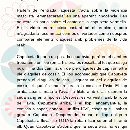
Parlem de l'entrada: aquesta tracta sobre la violència
masclista "emmascarada" en una aparent innocència, i en
aquesta es parla sobre el conte de la caputxeta vermella.
En el vídeo es reflecteix bastant bé el problema, però
m'agradaria resumir ací com és el vertader conte i després
comparar elements d'aquest amb problemes de la vida
real:
Caputxeta li porta un pa a la seua àvia, però en el camí es
troba amb un llop (en la història es ressalta el fet que estiga
nu). Hi ha dos camins, un de ple d'agulles de cap i un altre
ple d'agulles de cossir. El llop aconsegueix que Caputxeta
prenga el d'agulles de cap, i aquest va pel d'agulles de
cossir, el qual és una drecera a la casa de l'àvia. El llop
arriba abans, mata a l'àvia, fa filets amb ella i esprem la
seua sang en ampolles. Després, es va vestir amb la roba
de l'àvia. Caputxeta arriba, i el llop, enganyant-la, la
convida a sopar, donant-li un filet i "vi", coses que li saben
greu a Caputxeta. Després del sopar, el llop obliga a
Caputxeta a llevar-se TOTA la roba i ficar-se en el llit amb
ell. Quan Caputxeta s'adona que la seua àvia no és qui