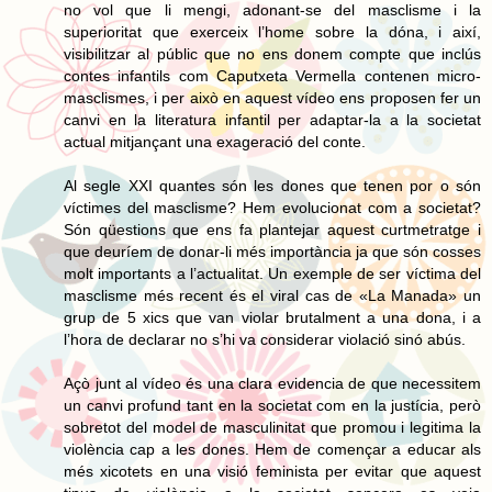
no vol que li mengi, adonant-se del masclisme i la
superioritat que exerceix l’home sobre la dóna, i així,
visibilitzar al públic que no ens donem compte que inclús
contes infantils com Caputxeta Vermella contenen micro-
masclismes, i per això en aquest vídeo ens proposen fer un
canvi en la literatura infantil per adaptar-la a la societat
actual mitjançant una exageració del conte.
Al segle XXI quantes són les dones que tenen por o són
víctimes del masclisme? Hem evolucionat com a societat?
Són qüestions que ens fa plantejar aquest curtmetratge i
que deuríem de donar-li més importància ja que són cosses
molt importants a l’actualitat. Un exemple de ser víctima del
masclisme més recent és el viral cas de «La Manada» un
grup de 5 xics que van violar brutalment a una dona, i a
l’hora de declarar no s’hi va considerar violació sinó abús.
Açò junt al vídeo és una clara evidencia de que necessitem
un canvi profund tant en la societat com en la justícia, però
sobretot del model de masculinitat que promou i legitima la
violència cap a les dones. Hem de començar a educar als
més xicotets en una visió feminista per evitar que aquest