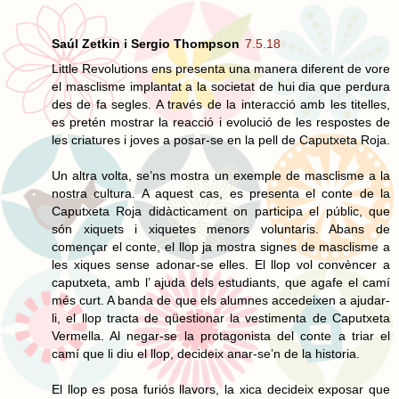
Saúl Zetkin i Sergio Thompson
7.5.18
Little Revolutions ens presenta una manera diferent de vore
el masclisme implantat a la societat de hui dia que perdura
des de fa segles. A través de la interacció amb les titelles,
es pretén mostrar la reacció i evolució de les respostes de
les criatures i joves a posar-se en la pell de Caputxeta Roja.
Un altra volta, se’ns mostra un exemple de masclisme a la
nostra cultura. A aquest cas, es presenta el conte de la
Caputxeta Roja didàcticament on participa el públic, que
són xiquets i xiquetes menors voluntaris. Abans de
començar el conte, el llop ja mostra signes de masclisme a
les xiques sense adonar-se elles. El llop vol convèncer a
caputxeta, amb l’ ajuda dels estudiants, que agafe el camí
més curt. A banda de que els alumnes accedeixen a ajudar-
li, el llop tracta de qüestionar la vestimenta de Caputxeta
Vermella. Al negar-se la protagonista del conte a triar el
camí que li diu el llop, decideix anar-se’n de la historia.
El llop es posa furiós llavors, la xica decideix exposar que