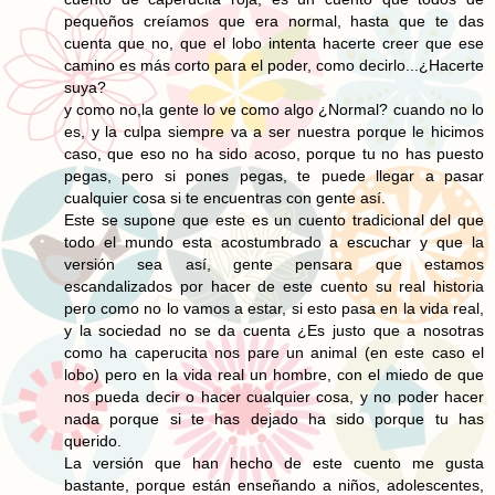
pequeños creíamos que era normal, hasta que te das
cuenta que no, que el lobo intenta hacerte creer que ese
camino es más corto para el poder, como decirlo...¿Hacerte
suya?
y como no,la gente lo ve como algo ¿Normal? cuando no lo
es, y la culpa siempre va a ser nuestra porque le hicimos
caso, que eso no ha sido acoso, porque tu no has puesto
pegas, pero si pones pegas, te puede llegar a pasar
cualquier cosa si te encuentras con gente así.
Este se supone que este es un cuento tradicional del que
todo el mundo esta acostumbrado a escuchar y que la
versión sea así, gente pensara que estamos
escandalizados por hacer de este cuento su real historia
pero como no lo vamos a estar, si esto pasa en la vida real,
y la sociedad no se da cuenta ¿Es justo que a nosotras
como ha caperucita nos pare un animal (en este caso el
lobo) pero en la vida real un hombre, con el miedo de que
nos pueda decir o hacer cualquier cosa, y no poder hacer
nada porque si te has dejado ha sido porque tu has
querido.
La versión que han hecho de este cuento me gusta
bastante, porque están enseñando a niños, adolescentes,