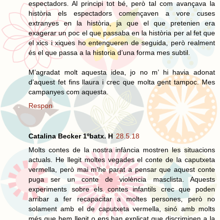
espectadors. Al principi tot bé, però tal com avançava la
història els espectadors començaven a vore cuses
extranyes en la història, ja que el que pretenien era
exagerar un poc el que passaba en la història per al fet que
el xics i xiques ho entengueren de seguida, però realment
és el que passa a la historia d’una forma mes subtil.
M’agradat molt aquesta idea, jo no m’ hi havia adonat
d’aquest fet fins llaura i crec que molta gent tampoc. Mes
campanyes com aquesta.
Respon
Catalina Becker 1ºbatx. H
28.5.18
Molts contes de la nostra infància mostren les situacions
actuals. He llegit moltes vegades el conte de la caputxeta
vermella, però mai m'he parat a pensar que aquest conte
puga ser un conte de violència masclista. Aquests
experiments sobre els contes infantils crec que poden
arribar a fer recapacitar a moltes persones, però no
solament amb el de caputxeta vermella, sinó amb molts
més que hem llegit o ens han explicat que discriminen a la