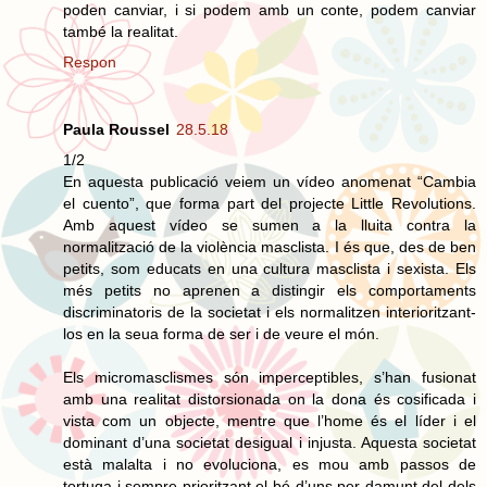
poden canviar, i si podem amb un conte, podem canviar
també la realitat.
Respon
Paula Roussel
28.5.18
1/2
En aquesta publicació veiem un vídeo anomenat “Cambia
el cuento”, que forma part del projecte Little Revolutions.
Amb aquest vídeo se sumen a la lluita contra la
normalització de la violència masclista. I és que, des de ben
petits, som educats en una cultura masclista i sexista. Els
més petits no aprenen a distingir els comportaments
discriminatoris de la societat i els normalitzen interioritzant-
los en la seua forma de ser i de veure el món.
Els micromasclismes són imperceptibles, s’han fusionat
amb una realitat distorsionada on la dona és cosificada i
vista com un objecte, mentre que l’home és el líder i el
dominant d’una societat desigual i injusta. Aquesta societat
està malalta i no evoluciona, es mou amb passos de
tortuga i sempre prioritzant el bé d’uns per damunt del dels