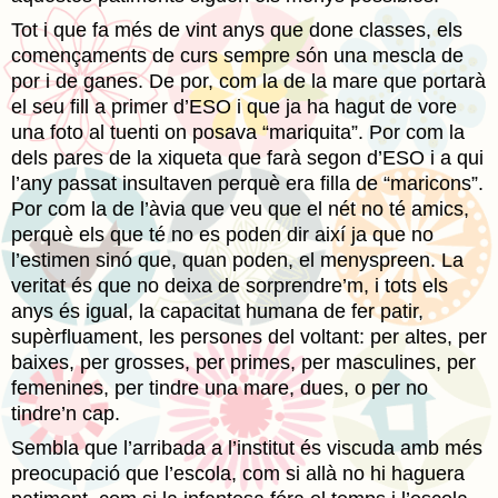
Tot i que fa més de vint anys que done classes, els
començaments de curs sempre són una mescla de
por i de ganes. De por, com la de la mare que portarà
el seu fill a primer d’ESO i que ja ha hagut de vore
una foto al tuenti on posava “mariquita”. Por com la
dels pares de la xiqueta que farà segon d’ESO i a qui
l’any passat insultaven perquè era filla de “maricons”.
Por com la de l’àvia que veu que el nét no té amics,
perquè els que té no es poden dir així ja que no
l’estimen sinó que, quan poden, el menyspreen. La
veritat és que no deixa de sorprendre’m, i tots els
anys és igual, la capacitat humana de fer patir,
supèrfluament, les persones del voltant: per altes, per
baixes, per grosses, per primes, per masculines, per
femenines, per tindre una mare, dues, o per no
tindre’n cap.
Sembla que l’arribada a l’institut és viscuda amb més
preocupació que l’escola, com si allà no hi haguera