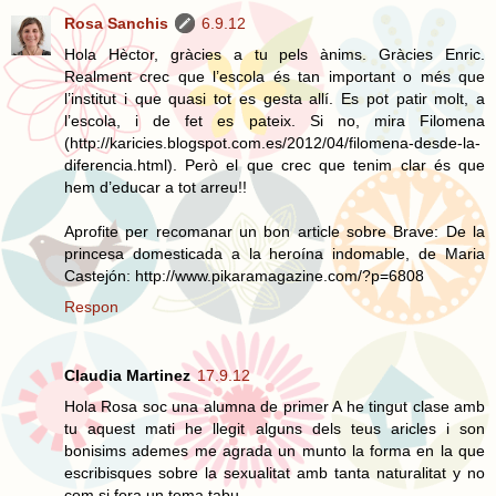
Rosa Sanchis
6.9.12
Hola Hèctor, gràcies a tu pels ànims. Gràcies Enric.
Realment crec que l’escola és tan important o més que
l’institut i que quasi tot es gesta allí. Es pot patir molt, a
l’escola, i de fet es pateix. Si no, mira Filomena
(http://karicies.blogspot.com.es/2012/04/filomena-desde-la-
diferencia.html). Però el que crec que tenim clar és que
hem d’educar a tot arreu!!
Aprofite per recomanar un bon article sobre Brave: De la
princesa domesticada a la heroína indomable, de Maria
Castejón: http://www.pikaramagazine.com/?p=6808
Respon
Claudia Martinez
17.9.12
Hola Rosa soc una alumna de primer A he tingut clase amb
tu aquest mati he llegit alguns dels teus aricles i son
bonisims ademes me agrada un munto la forma en la que
escribisques sobre la sexualitat amb tanta naturalitat y no
com si fora un tema tabu.