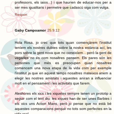
professors, els iaios...) i que haurien de educar-nos per a
ser mes igualitaris i permetre que cadascú siga com vulga.
Respon
Gaby Campoamor
25.9.12
Hola Rosa, jo crec que tots quan començàrem l'institut
teníem els nostres dubtes sobre la nostra estància ací, les
pors sobre la gent nova que no coneixíem... però la gent de
vegades no és com nosaltres pensem. Els pares són les
persones que més es preocupen quan nosaltres
comencem una nova etapa de la vida com per exemple
l'institut ja que en aquest temps nosaltres mateixos anem a
elegir les nostres amistats i aquestes aniran a influenciar
molt en el pensament i les activitats que farem.
Aleshores els xics i les xiquetes sempre tenen un prototip a
seguir com el text diu: les xiques han de ser unes Barbies i
els xics uns Action Mans, però jo pense que no està bé
aquestes comparacions perquè no tots som perfectes en la
vida real.