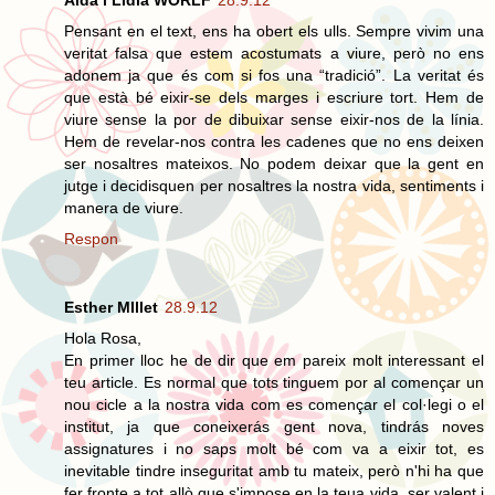
Aida i Lidia WORLF
28.9.12
Pensant en el text, ens ha obert els ulls. Sempre vivim una
veritat falsa que estem acostumats a viure, però no ens
adonem ja que és com si fos una “tradició”. La veritat és
que està bé eixir-se dels marges i escriure tort. Hem de
viure sense la por de dibuixar sense eixir-nos de la línia.
Hem de revelar-nos contra les cadenes que no ens deixen
ser nosaltres mateixos. No podem deixar que la gent en
jutge i decidisquen per nosaltres la nostra vida, sentiments i
manera de viure.
Respon
Esther MIllet
28.9.12
Hola Rosa,
En primer lloc he de dir que em pareix molt interessant el
teu article. Es normal que tots tinguem por al començar un
nou cicle a la nostra vida com es començar el col·legi o el
institut, ja que coneixerás gent nova, tindrás noves
assignatures i no saps molt bé com va a eixir tot, es
inevitable tindre inseguritat amb tu mateix, però n'hi ha que
fer fronte a tot allò que s'impose en la teua vida, ser valent i