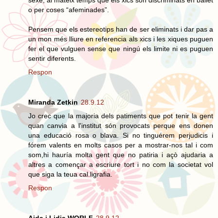
sexe, al mateix temps que els xics son discriminats en ballet
o per coses “afeminades”.
Pensem que els estereotips han de ser eliminats i dar pas a
un mon més lliure en referencia als xics i les xiques puguen
fer el que vulguen sense que ningú els limite ni es puguen
sentir diferents.
Respon
Miranda Zetkin
28.9.12
Jo crec que la majoria dels patiments que pot tenir la gent
quan canvia a l'institut són provocats perque ens donen
una educació rosa o blava. Si no tinguérem perjudicis i
fórem valents en molts casos per a mostrar-nos tal i com
som,hi hauría molta gent que no patiria i açò ajudaria a
altres a començar a escriure tort i no com la societat vol
que siga la teua cal.ligrafia.
Respon