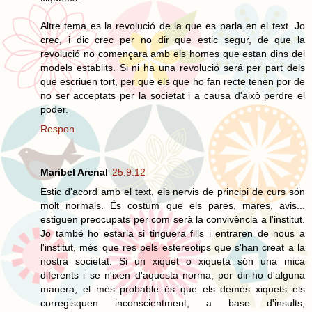
Altre tema es la revolució de la que es parla en el text. Jo
crec, i dic crec per no dir que estic segur, de que la
revolució no començara amb els homes que estan dins del
models establits. Si ni ha una revolució será per part dels
que escriuen tort, per que els que ho fan recte tenen por de
no ser acceptats per la societat i a causa d'això perdre el
poder.
Respon
Maribel Arenal
25.9.12
Estic d'acord amb el text, els nervis de principi de curs són
molt normals. És costum que els pares, mares, avis...
estiguen preocupats per com serà la convivència a l'institut.
Jo també ho estaria si tinguera fills i entraren de nous a
l'institut, més que res pels estereotips que s'han creat a la
nostra societat. Si un xiquet o xiqueta són una mica
diferents i se n'ixen d'aquesta norma, per dir-ho d'alguna
manera, el més probable és que els demés xiquets els
corregisquen inconscientment, a base d'insults,