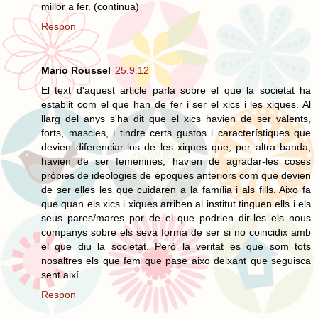
millor a fer. (continua)
Respon
Mario Roussel
25.9.12
El text d'aquest article parla sobre el que la societat ha
establit com el que han de fer i ser el xics i les xiques. Al
llarg del anys s'ha dit que el xics havien de ser valents,
forts, mascles, i tindre certs gustos i característiques que
devien diferenciar-los de les xiques que, per altra banda,
havien de ser femenines, havien de agradar-les coses
pròpies de ideologies de èpoques anteriors com que devien
de ser elles les que cuidaren a la família i als fills. Aixo fa
que quan els xics i xiques arriben al institut tinguen ells i els
seus pares/mares por de el que podrien dir-les els nous
companys sobre els seva forma de ser si no coincidix amb
el que diu la societat. Però la veritat es que som tots
nosaltres els que fem que pase aixo deixant que seguisca
sent així.
Respon