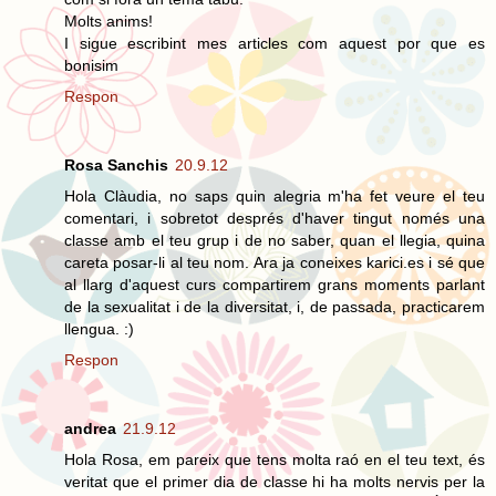
Molts anims!
I sigue escribint mes articles com aquest por que es
bonisim
Respon
Rosa Sanchis
20.9.12
Hola Clàudia, no saps quin alegria m'ha fet veure el teu
comentari, i sobretot després d'haver tingut només una
classe amb el teu grup i de no saber, quan el llegia, quina
careta posar-li al teu nom. Ara ja coneixes karici.es i sé que
al llarg d'aquest curs compartirem grans moments parlant
de la sexualitat i de la diversitat, i, de passada, practicarem
llengua. :)
Respon
andrea
21.9.12
Hola Rosa, em pareix que tens molta raó en el teu text, és
veritat que el primer dia de classe hi ha molts nervis per la