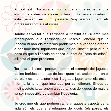
Aquest text m'ha agradat molt ja que, si que és veritat que
els primers dies de classe hi han molts nervis i cadascú
està pensant en com passarà l'any escolar; tant els
professors com els alumnes.
També és veritat que l'arribada a l'institut es viu amb més
preocupació que l'arribada de l'escola, encara que a
l'escola hi han els mateixos problemes o a vegades arriben
a ser molt més importants que les de l'institut però el que
pasa és que a l'escola es pensa que tot és “cosa de crios” i
alli està el gran problema.
Tot està a l'escola perque prenem el exemple del juguets,
de les barbies en el cas de les xiques i els action men en el
de els xics, i si a una xica li agrada jugar amb els action
men ja la tenen que insultada per ser diferent. Si des de
molt xicotets ja aprenem a separar xics de xiques de majors
va ser impossible de cambiar l'ideologia.
Jo crec que els que podrien cambiar aquests aspects de la
vida són els que ens eduquen de xicots (els pares, els