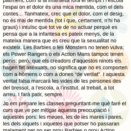
patiment, com si la infantesa fóra el temps i l’escola
l’espai on el dolor és una mica mentida, com el dels
contes... Tanmateix, crec que el dolor, com el desig,
no és mai de mentida (tot i que, certament, n’hi ha
graus) i intuïsc que tot ve de no actuar perquè es
pensa que a la infantesa es pateix menys, de la
mateixa manera que es creu que la sexualitat no
existeix. Les Barbies o les Monsters no tenen vulva;
els Power Rangers o els Action Mans tampoc tenen
penis; però, que els creadors d’aquestos ninots els
hagen fet asexuats, no significa que no es comporten
com a hòmens o com a dones “de veritat”. I aquesta
veritat falsa marcarà les vides de les persones des
del bressol, a l’escola, a l’institut, al treball, a tot
arreu. I farà patir, sempre.
Jo em prepare les classes preguntant-me què faré el
curs que ve per mitigar aquesta preocupació i
aquestes pors: les meues, les de les mares i pares,
les dels xiquets i xiquetes que potser ho passaran
malament per no ser prou Barbies o prou Action