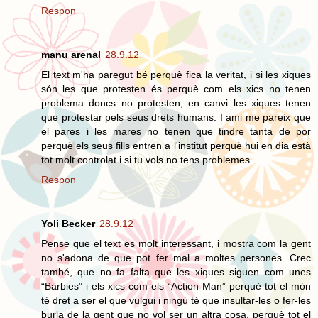
Respon
manu arenal
28.9.12
El text m'ha paregut bé perquè fica la veritat, i si les xiques
són les que protesten és perquè com els xics no tenen
problema doncs no protesten, en canvi les xiques tenen
que protestar pels seus drets humans. I ami me pareix que
el pares i les mares no tenen que tindre tanta de por
perquè els seus fills entren a l'institut perquè hui en dia està
tot molt controlat i si tu vols no tens problemes.
Respon
Yoli Becker
28.9.12
Pense que el text es molt interessant, i mostra com la gent
no s'adona de que pot fer mal a moltes persones. Crec
també, que no fa falta que les xiques siguen com unes
“Barbies” i els xics com els “Action Man” perquè tot el món
té dret a ser el que vulgui i ningú té que insultar-les o fer-les
burla de la gent que no vol ser un altra cosa, perquè tot el