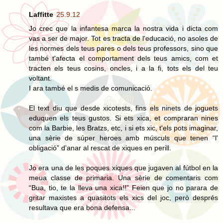
Laffitte
25.9.12
Jo crec que la infantesa marca la nostra vida i dicta com
vas a ser de major. Tot es tracta de l'educació, no asoles de
les normes dels teus pares o dels teus professors, sino que
també t'afecta el comportament dels teus amics, com et
tracten els teus cosins, oncles, i a la fi, tots els del teu
voltant.
I ara també el s medis de comunicació.
El text diu que desde xicotests, fins els ninets de joguets
eduquen els teus gustos. Si ets xica, et compraran nines
com la Barbie, les Bratzs, etc, i si ets xic, t'els pots imaginar,
una sèrie de súper heroes amb músculs que tenen “l'
obligació” d'anar al rescat de xiques en perill.
Jo era una de les poques xiques que jugaven al fútbol en la
meua classe de primaria. Una sèrie de comentaris com
“Bua, tio, te la lleva una xica!!” Feien que jo no parara de
gritar maxistes a quasitots els xics del joc, però després
resultava que era bona defensa...