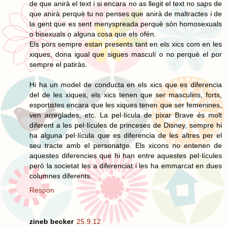
de que anirà el text i si encara no as llegit el text no saps de
que anirà perquè tu no penses que anirà de maltractes i de
la gent que es sent menyspreada perquè són homosexuals
o bisexuals o alguna cosa que els ofén.
Els pors sempre estan presents tant en els xics com en les
xiques, dona igual que sigues masculí o no perquè el por
sempre el patiràs.
Hi ha un model de conducta en els xics que es diferencia
del de les xiques, els xics tenen que ser masculins, forts,
esportistes encara que les xiques tenen que ser femenines,
ven arreglades, etc. La pel·lícula de pixar Brave és molt
diferent a les pel·lícules de princeses de Disney, sempre hi
ha alguna pel·lícula que es diferencia de les altres per el
seu tracte amb el personatge. Els xicons no entenen de
aquestes diferencies que hi han entre aquestes pel·lícules
però la societat les a diferenciat i les ha emmarcat en dues
columnes diferents.
Respon
zineb becker
25.9.12