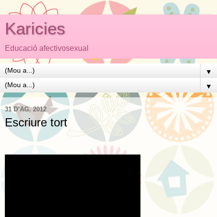
Karicies
Educació afectivosexual
▼
▼
31 D’AG. 2012
Escriure tort