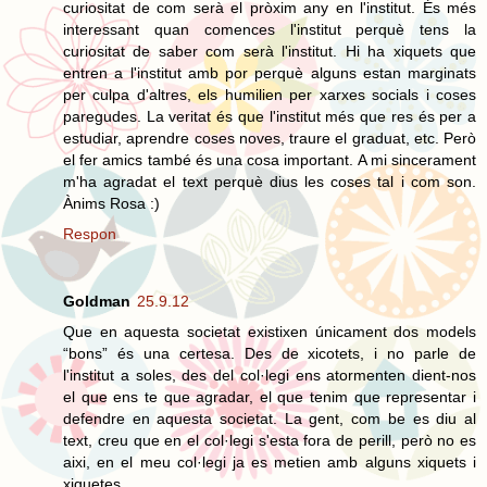
curiositat de com serà el pròxim any en l'institut. És més
interessant quan comences l'institut perquè tens la
curiositat de saber com serà l'institut. Hi ha xiquets que
entren a l'institut amb por perquè alguns estan marginats
per culpa d'altres, els humilien per xarxes socials i coses
paregudes. La veritat és que l'institut més que res és per a
estudiar, aprendre coses noves, traure el graduat, etc. Però
el fer amics també és una cosa important. A mi sincerament
m'ha agradat el text perquè dius les coses tal i com son.
Ànims Rosa :)
Respon
Goldman
25.9.12
Que en aquesta societat existixen únicament dos models
“bons” és una certesa. Des de xicotets, i no parle de
l'institut a soles, des del col·legi ens atormenten dient-nos
el que ens te que agradar, el que tenim que representar i
defendre en aquesta societat. La gent, com be es diu al
text, creu que en el col·legi s'esta fora de perill, però no es
aixi, en el meu col·legi ja es metien amb alguns xiquets i
xiquetes.