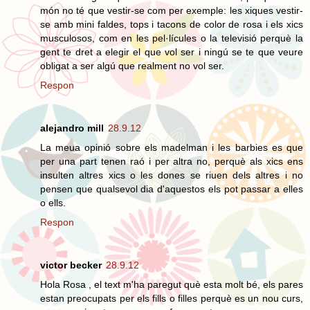
món no té que vestir-se com per exemple: les xiques vestir-
se amb mini faldes, tops i tacons de color de rosa i els xics
musculosos, com en les pel·lícules o la televisió perquè la
gent te dret a elegir el que vol ser i ningú se te que veure
obligat a ser algú que realment no vol ser.
Respon
alejandro mill
28.9.12
La meua opinió sobre els madelman i les barbies es que
per una part tenen raó i per altra no, perquè als xics ens
insulten altres xics o les dones se riuen dels altres i no
pensen que qualsevol dia d'aquestos els pot passar a elles
o ells.
Respon
victor becker
28.9.12
Hola Rosa , el text m'ha paregut què esta molt bé, els pares
estan preocupats per els fills o filles perquè es un nou curs,