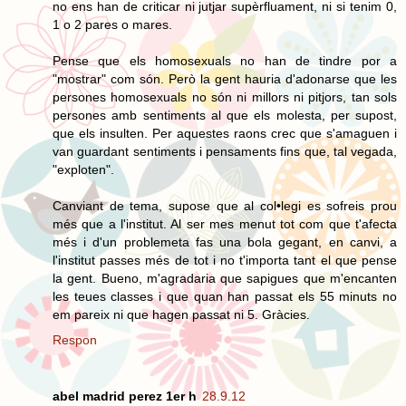
no ens han de criticar ni jutjar supèrfluament, ni si tenim 0,
1 o 2 pares o mares.
Pense que els homosexuals no han de tindre por a
"mostrar" com són. Però la gent hauria d'adonarse que les
persones homosexuals no són ni millors ni pitjors, tan sols
persones amb sentiments al que els molesta, per supost,
que els insulten. Per aquestes raons crec que s'amaguen i
van guardant sentiments i pensaments fins que, tal vegada,
"exploten".
Canviant de tema, supose que al col•legi es sofreis prou
més que a l'institut. Al ser mes menut tot com que t'afecta
més i d'un problemeta fas una bola gegant, en canvi, a
l'institut passes més de tot i no t'importa tant el que pense
la gent. Bueno, m'agradaria que sapigues que m'encanten
les teues classes i que quan han passat els 55 minuts no
em pareix ni que hagen passat ni 5. Gràcies.
Respon
abel madrid perez 1er h
28.9.12