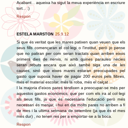
Acabant... aqueixa ha sigut la meua experiència en escriure
tort... :)
Respon
ESTELA MARSTON
25.9.12
Si que és veritat que les mares patixen quan veuen que els
seus fills començaran el col·legi o l'institut, però jo pense
que no patiran per com seran tractats quan arriben eixos
primers dies de nervis, ni amb quines paraules nècies
seran rebuts encara que això també siga una de les
causes, sinó que eixes mares estaran preocupades pel
gasto que suposa haver de pagar 200 euros pels llibres,
més el material escolar, més la roba, més el calçat ...
I la majoria d'eixos pares tendixen a preocupar-se més per
aquestos gastos econòmics, que per com els ira al col·legi
als seus fills, ja que és necessària l'educació però més
necessari és menjar, i hui en dia molts pares no arriben a fi
de mes i la ultima setmana de setembre (ja que és el mes
més dur) , no tenen res per a emportar-se a la boca.
Respon