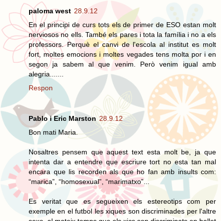
paloma west
28.9.12
En el principi de curs tots els de primer de ESO estan molt
nerviosos no ells. També els pares i tota la família i no a els
professors. Perquè el canvi de l'escola al institut es molt
fort, moltes emocions i moltes vegades tens molta por i en
segon ja sabem al que venim. Però venim igual amb
alegria.......
Respon
Pablo i Eric Marston
28.9.12
Bon mati Maria.
Nosaltres pensem que aquest text esta molt be, ja que
intenta dar a entendre que escriure tort no esta tan mal
encara que lis recorden als que ho fan amb insults com:
“marica”, “homosexual”, “marimatxo”...
Es veritat que es segueixen els estereotips com per
exemple en el futbol les xiques son discriminades per l'altre