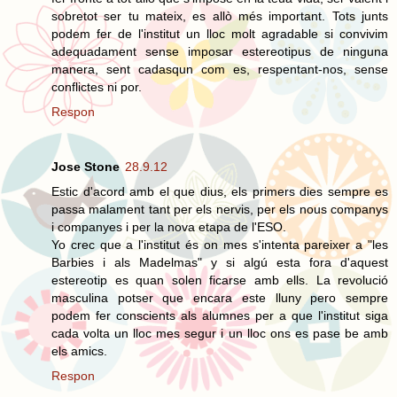
sobretot ser tu mateix, es allò més important. Tots junts
podem fer de l'institut un lloc molt agradable si convivim
adequadament sense imposar estereotipus de ninguna
manera, sent cadasqun com es, respentant-nos, sense
conflictes ni por.
Respon
Jose Stone
28.9.12
Estic d'acord amb el que dius, els primers dies sempre es
passa malament tant per els nervis, per els nous companys
i companyes i per la nova etapa de l'ESO.
Yo crec que a l'institut és on mes s'intenta pareixer a "les
Barbies i als Madelmas" y si algú esta fora d'aquest
estereotip es quan solen ficarse amb ells. La revolució
masculina potser que encara este lluny pero sempre
podem fer conscients als alumnes per a que l'institut siga
cada volta un lloc mes segur i un lloc ons es pase be amb
els amics.
Respon