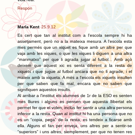
Respon
María Kent
25.9.12
Es cert que tan al institut com a l'escola sempre hi ha
assetjament, però no a la mateixa mesura. A l'escola esta
mes permés que un xiquet es fique amb un altre per que
vaja amb les xiques, o que les xiques li diguen a una altra
“marimatxo” per que li agrada jugar al futbol... Amb açò
deixem que aquest xic es senta diferent a la resta de
xiquets i que jugue al futbol ancara que no li agrade, i el
mateix amb la xiqueta. A més a l'escola els xiquets insulten
per que saben que fa mal, encara que no saben que
signifiquen aquestos insults.
Al arribar a l'institut els alumnes de 1r de la ESO es senten
mes lliures i alguns es pensen que aquesta llibertat els
permet fer que el volen, inclús fer sentir a una altra persona
inferior a la resta. Quan al institut hi ha una persona que no
es un “copia, pega” de la resta, es tendeix a ficarse amb
ella. Alguns el fan per enveja, uns altres per a sentir-se
“superiors” i uns altres, siemplement, per que no tenen res