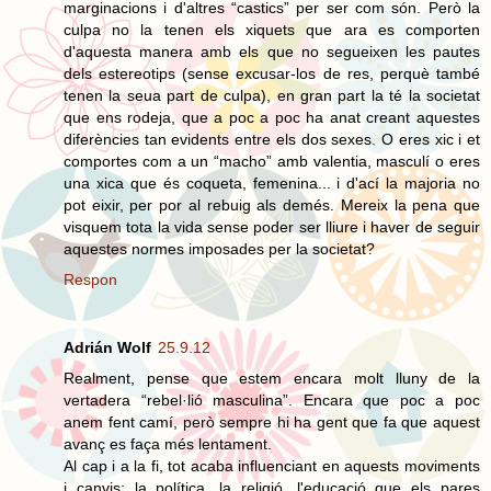
marginacions i d'altres “castics” per ser com són. Però la
culpa no la tenen els xiquets que ara es comporten
d'aquesta manera amb els que no segueixen les pautes
dels estereotips (sense excusar-los de res, perquè també
tenen la seua part de culpa), en gran part la té la societat
que ens rodeja, que a poc a poc ha anat creant aquestes
diferències tan evidents entre els dos sexes. O eres xic i et
comportes com a un “macho” amb valentia, masculí o eres
una xica que és coqueta, femenina... i d'ací la majoria no
pot eixir, per por al rebuig als demés. Mereix la pena que
visquem tota la vida sense poder ser lliure i haver de seguir
aquestes normes imposades per la societat?
Respon
Adrián Wolf
25.9.12
Realment, pense que estem encara molt lluny de la
vertadera “rebel·lió masculina”. Encara que poc a poc
anem fent camí, però sempre hi ha gent que fa que aquest
avanç es faça més lentament.
Al cap i a la fi, tot acaba influenciant en aquests moviments
i canvis: la política, la religió, l'educació que els pares