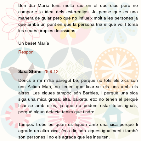
Bon día María tens molta rao en el que dius pero no
comparte la idea dels estereotips. Jo pense que es una
manera de guiar pero que no influeix molt a les persones ja
que arriba un punt en que la persona tria el que vol I toma
les seues propies decissions.
Un beset María
Respon
Sara Stone
28.9.12
Doncs a mi m'ha paregut bé, perquè no tots els xics són
uns Action Man, no tenen que ficar-se els uns amb els
altres. Les xiques tampoc són Barbies, i perquè una xica
siga una mica grosa, alta, baixeta, etc; no tenen el perquè
ficar-se amb elles, ja que no podem estar totes iguals,
perquè algun defecte tenim que tindre.
Tampoc trobe bé quan es fiquen amb una xica perquè li
agrade un altra xica, és a dir, són xiques igualment i també
són persones i no els agrada que les insulten.