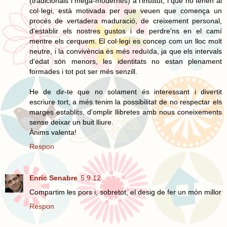
(tradicionals i mega-modernes) a l'institut, i que no tenen al
col·legi, està motivada per que veuen que comença un
procés de vertadera maduració, de creixement personal,
d'establir els nostres gustos i de perdre'ns en el camí
mentre els cerquem. El col·legi es concep com un lloc molt
neutre, i la convivència és més reduïda, ja que els intervals
d'edat són menors, les identitats no estan plenament
formades i tot pot ser més senzill.
He de dir-te que no solament és interessant i divertit
escriure tort, a més tenim la possibilitat de no respectar els
marges establits, d'omplir llibretes amb nous coneixements
sense deixar un buit lliure.
Ànims valenta!
Respon
Enric Senabre
5.9.12
Compartim les pors i, sobretot, el desig de fer un món millor
Respon