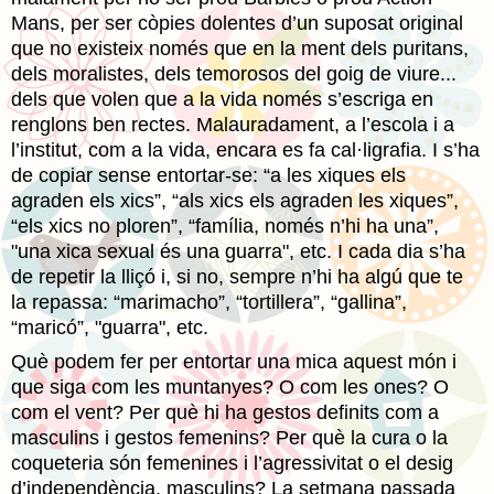
Mans, per ser còpies dolentes d’un suposat original
que no existeix només que en la ment dels puritans,
dels moralistes, dels temorosos del goig de viure...
dels que volen que a la vida només s’escriga en
renglons ben rectes. Malauradament, a l’escola i a
l’institut, com a la vida, encara es fa cal·ligrafia. I s’ha
de copiar sense entortar-se: “a les xiques els
agraden els xics”, “als xics els agraden les xiques”,
“els xics no ploren”, “família, només n’hi ha una”,
"una xica sexual és una guarra", etc. I cada dia s’ha
de repetir la lliçó i, si no, sempre n’hi ha algú que te
la repassa: “marimacho”, “tortillera”, “gallina”,
“maricó”, "guarra", etc.
Què podem fer per entortar una mica aquest món i
que siga com les muntanyes? O com les ones? O
com el vent? Per què hi ha gestos definits com a
masculins i gestos femenins? Per què la cura o la
coqueteria són femenines i l’agressivitat o el desig
d’independència, masculins? La setmana passada