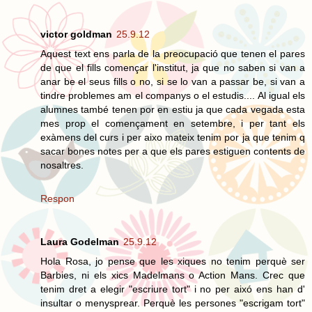
victor goldman
25.9.12
Aquest text ens parla de la preocupació que tenen el pares
de que el fills començar l'institut, ja que no saben si van a
anar be el seus fills o no, si se lo van a passar be, si van a
tindre problemes am el companys o el estudis.... Al igual els
alumnes també tenen por en estiu ja que cada vegada esta
mes prop el començament en setembre, i per tant els
exàmens del curs i per aixo mateix tenim por ja que tenim q
sacar bones notes per a que els pares estiguen contents de
nosaltres.
Respon
Laura Godelman
25.9.12
Hola Rosa, jo pense que les xiques no tenim perquè ser
Barbies, ni els xics Madelmans o Action Mans. Crec que
tenim dret a elegir "escriure tort" i no per aixó ens han d'
insultar o menysprear. Perquè les persones "escrigam tort"