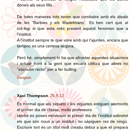
donen als seus fills...
De totes maneres tots tenim que combatre amb els ideals
de les “Barbies y els Madelmans”. Es ben cert que al
col·legi si que esta més present aquest fenomen que a
l'institut.
A l'institut sempre te que vore amb qui t'ajuntes, encara que
tampoc es una certesa segura.
Peró bé, simplement hi ha que afrontar aquestes situacions
i actuar front a la gent que encara utilitza que altres no
“escriuen recte” per a fer bulling.
Respon
Xavi Thompson
25.9.12
És normal que els xiquets i les xiquetes estiguen atemorits
el primer dia de classe, molts professors
també es posen nerviosos el primer dia de l'institut sobretot
els que són nous a un institut i no sàpiguen res de ningú.
Escriure tort és un títol molt creatiu debut a que et prepara