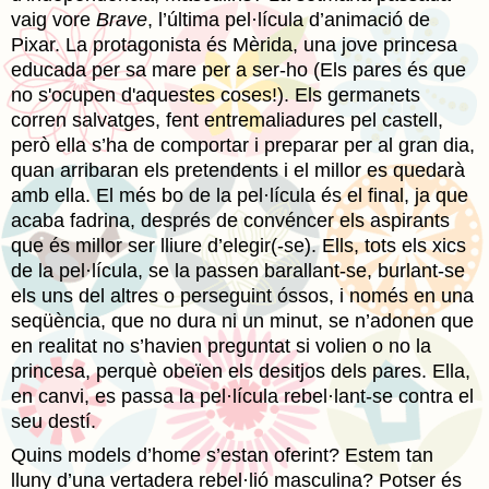
vaig vore
Brave
, l’última pel·lícula d’animació de
Pixar. La protagonista és Mèrida, una jove princesa
educada per sa mare per a ser-ho (Els pares és que
no s'ocupen d'aquestes coses!). Els germanets
corren salvatges, fent entremaliadures pel castell,
però ella s’ha de comportar i preparar per al gran dia,
quan arribaran els pretendents i el millor es quedarà
amb ella. El més bo de la pel·lícula és el final, ja que
acaba fadrina, després de convéncer els aspirants
que és millor ser lliure d’elegir(-se). Ells, tots els xics
de la pel·lícula, se la passen barallant-se, burlant-se
els uns del altres o perseguint óssos, i només en una
seqüència, que no dura ni un minut, se n’adonen que
en realitat no s’havien preguntat si volien o no la
princesa, perquè obeïen els desitjos dels pares. Ella,
en canvi, es passa la pel·lícula rebel·lant-se contra el
seu destí.
Quins models d’home s’estan oferint? Estem tan
lluny d’una vertadera rebel·lió masculina? Potser és