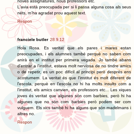
noves assignatures, nous professors etc.
L'avia està preocupada per si li passa alguna cosa als seus
néts, m'ha agradat prou aquest text.
Respon
franciele butler
28.9.12
Hola Rosa. Es veritat que els pares i mares estan
preocupades, i els alumnes també perquè no saben com
anirà en el institut per primera vegada. Jo també abans
d'entrar a l'institut, estava molt nerviosa de no tindre amics
o de repetir, es un poc difícil al principi però després ens
acostumem. La veritat és que l'institut és molt diferent de
l'escola, perquè en l'escola no hi ha molts insults com a
l'institut, els amics canvien, els professors etc... Les xiques
joves és veritat que algunes són com barbies, però hi ha
algunes que no són com barbies però podem ser com
vulguem. Els xics també hi ha alguns que són madelmans i
altres no.
Respon