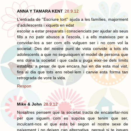
ANNA Y TAMARA KENT
28.9.12
L'entrada de ''Escriure tort'' ajuda a les famílies, majorment
d'adolescents i xiquets en edat
escolar a estar preparats i conscienciats per ajudar als seus
fills a no patir abusos a l'escola, i a ells mateixos per a
convidar-los a ser com ells vulguen ser i no com vol la
societat. Des del nostre punt de vista convide a tots els
adolescents a que no seguisquen el model de persona que
ens dóna la societat i que cada u puga eixir-se dels límits
establits, a pesar de que encara hui en dia esta mal vist,
fins al dia que tots ens rebel·lem i canvie esta forma tan
retrograda de vore la vida.
Respon
Mike & John
28.9.12
Nosaltres pensem que la societat tracta de encasellar-nos
per que siguem com es suposa que tenim que ser,
inculcant-nos el que esta bé segon el nostre sexe de
naixement i no deixen cap alternativa, perquè si te isques