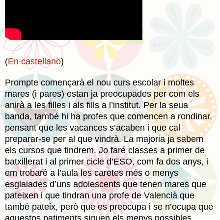
(
En castellano
)
Prompte començarà el nou curs escolar i moltes
mares (i pares) estan ja preocupades per com els
anirà a les filles i als fills a l’institut. Per la seua
banda, també hi ha profes que comencen a rondinar,
pensant que les vacances s’acaben i que cal
preparar-se per al que vindrà. La majoria ja sabem
els cursos que tindrem. Jo faré classes a primer de
batxillerat i al primer cicle d’ESO, com fa dos anys, i
em trobaré a l’aula les caretes més o menys
esglaiades d’uns adolescents que tenen mares que
pateixen i que tindran una profe de Valencià que
també pateix, però que es preocupa i se n’ocupa que
aquestos patiments siguen els menys possibles.