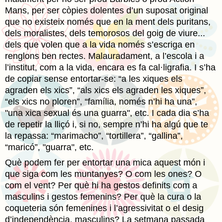
Mans, per ser còpies dolentes d’un suposat original
que no existeix només que en la ment dels puritans,
dels moralistes, dels temorosos del goig de viure...
dels que volen que a la vida només s’escriga en
renglons ben rectes. Malauradament, a l’escola i a
l’institut, com a la vida, encara es fa cal·ligrafia. I s’ha
de copiar sense entortar-se: “a les xiques els
agraden els xics”, “als xics els agraden les xiques”,
“els xics no ploren”, “família, només n’hi ha una”,
"una xica sexual és una guarra", etc. I cada dia s’ha
de repetir la lliçó i, si no, sempre n’hi ha algú que te
la repassa: “marimacho”, “tortillera”, “gallina”,
“maricó”, "guarra", etc.
Què podem fer per entortar una mica aquest món i
que siga com les muntanyes? O com les ones? O
com el vent? Per què hi ha gestos definits com a
masculins i gestos femenins? Per què la cura o la
coqueteria són femenines i l’agressivitat o el desig
d’independència, masculins? La setmana passada