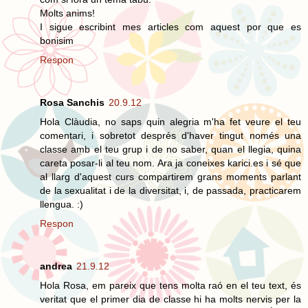
Molts anims!
I sigue escribint mes articles com aquest por que es
bonisim
Respon
Rosa Sanchis
20.9.12
Hola Clàudia, no saps quin alegria m'ha fet veure el teu
comentari, i sobretot després d'haver tingut només una
classe amb el teu grup i de no saber, quan el llegia, quina
careta posar-li al teu nom. Ara ja coneixes karici.es i sé que
al llarg d'aquest curs compartirem grans moments parlant
de la sexualitat i de la diversitat, i, de passada, practicarem
llengua. :)
Respon
andrea
21.9.12
Hola Rosa, em pareix que tens molta raó en el teu text, és
veritat que el primer dia de classe hi ha molts nervis per la