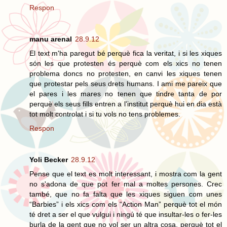
Respon
manu arenal
28.9.12
El text m'ha paregut bé perquè fica la veritat, i si les xiques
són les que protesten és perquè com els xics no tenen
problema doncs no protesten, en canvi les xiques tenen
que protestar pels seus drets humans. I ami me pareix que
el pares i les mares no tenen que tindre tanta de por
perquè els seus fills entren a l'institut perquè hui en dia està
tot molt controlat i si tu vols no tens problemes.
Respon
Yoli Becker
28.9.12
Pense que el text es molt interessant, i mostra com la gent
no s'adona de que pot fer mal a moltes persones. Crec
també, que no fa falta que les xiques siguen com unes
“Barbies” i els xics com els “Action Man” perquè tot el món
té dret a ser el que vulgui i ningú té que insultar-les o fer-les
burla de la gent que no vol ser un altra cosa, perquè tot el