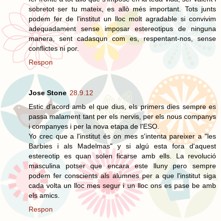
sobretot ser tu mateix, es allò més important. Tots junts
podem fer de l'institut un lloc molt agradable si convivim
adequadament sense imposar estereotipus de ninguna
manera, sent cadasqun com es, respentant-nos, sense
conflictes ni por.
Respon
Jose Stone
28.9.12
Estic d'acord amb el que dius, els primers dies sempre es
passa malament tant per els nervis, per els nous companys
i companyes i per la nova etapa de l'ESO.
Yo crec que a l'institut és on mes s'intenta pareixer a "les
Barbies i als Madelmas" y si algú esta fora d'aquest
estereotip es quan solen ficarse amb ells. La revolució
masculina potser que encara este lluny pero sempre
podem fer conscients als alumnes per a que l'institut siga
cada volta un lloc mes segur i un lloc ons es pase be amb
els amics.
Respon