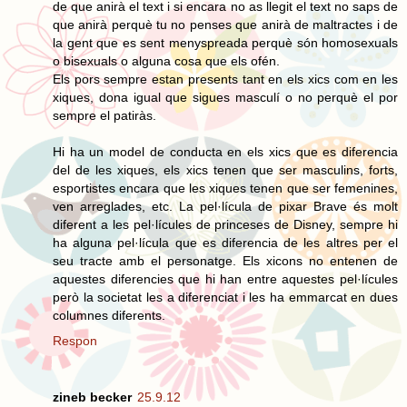
de que anirà el text i si encara no as llegit el text no saps de
que anirà perquè tu no penses que anirà de maltractes i de
la gent que es sent menyspreada perquè són homosexuals
o bisexuals o alguna cosa que els ofén.
Els pors sempre estan presents tant en els xics com en les
xiques, dona igual que sigues masculí o no perquè el por
sempre el patiràs.
Hi ha un model de conducta en els xics que es diferencia
del de les xiques, els xics tenen que ser masculins, forts,
esportistes encara que les xiques tenen que ser femenines,
ven arreglades, etc. La pel·lícula de pixar Brave és molt
diferent a les pel·lícules de princeses de Disney, sempre hi
ha alguna pel·lícula que es diferencia de les altres per el
seu tracte amb el personatge. Els xicons no entenen de
aquestes diferencies que hi han entre aquestes pel·lícules
però la societat les a diferenciat i les ha emmarcat en dues
columnes diferents.
Respon
zineb becker
25.9.12