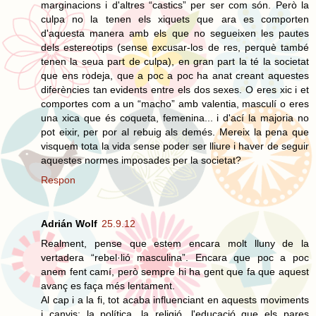
marginacions i d'altres “castics” per ser com són. Però la
culpa no la tenen els xiquets que ara es comporten
d'aquesta manera amb els que no segueixen les pautes
dels estereotips (sense excusar-los de res, perquè també
tenen la seua part de culpa), en gran part la té la societat
que ens rodeja, que a poc a poc ha anat creant aquestes
diferències tan evidents entre els dos sexes. O eres xic i et
comportes com a un “macho” amb valentia, masculí o eres
una xica que és coqueta, femenina... i d'ací la majoria no
pot eixir, per por al rebuig als demés. Mereix la pena que
visquem tota la vida sense poder ser lliure i haver de seguir
aquestes normes imposades per la societat?
Respon
Adrián Wolf
25.9.12
Realment, pense que estem encara molt lluny de la
vertadera “rebel·lió masculina”. Encara que poc a poc
anem fent camí, però sempre hi ha gent que fa que aquest
avanç es faça més lentament.
Al cap i a la fi, tot acaba influenciant en aquests moviments
i canvis: la política, la religió, l'educació que els pares