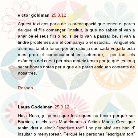
victor goldman
25.9.12
Aquest text ens parla de la preocupació que tenen el pares
de que el fills començar l'institut, ja que no saben si van a
anar be el seus fills o no, si se lo van a passar be, si van a
tindre problemes am el companys o el estudis.... Al igual els
alumnes també tenen por en estiu ja que cada vegada esta
mes prop el començament en setembre, i per tant els
exàmens del curs i per aixo mateix tenim por ja que tenim q
sacar bones notes per a que els pares estiguen contents de
nosaltres.
Respon
Laura Godelman
25.9.12
Hola Rosa, jo pense que les xiques no tenim perquè ser
Barbies, ni els xics Madelmans o Action Mans. Crec que
tenim dret a elegir "escriure tort" i no per aixó ens han d'
insultar o menysprear. Perquè les persones "escrigam tort"