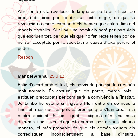
Altre tema es la revolució de la que es parla en el text. Jo
crec, i dic crec per no dir que estic segur, de que la
revolució no començara amb els homes que estan dins del
models establits. Si ni ha una revolució será per part dels
que escriuen tort, per que els que ho fan recte tenen por de
no ser acceptats per la societat i a causa d'això perdre el
poder.
Respon
Maribel Arenal
25.9.12
Estic d'acord amb el text, els nervis de principi de curs són
molt normals. És costum que els pares, mares, avis...
estiguen preocupats per com serà la convivència a l'institut.
Jo també ho estaria si tinguera fills i entraren de nous a
l'institut, més que res pels estereotips que s'han creat a la
nostra societat. Si un xiquet o xiqueta són una mica
diferents i se n'ixen d'aquesta norma, per dir-ho d'alguna
manera, el més probable és que els demés xiquets els
corregisquen inconscientment, a base d'insults,