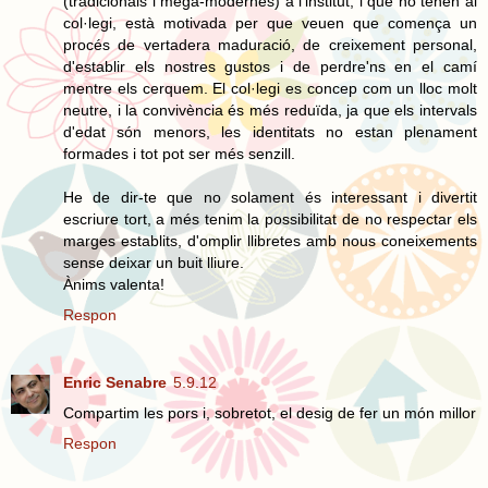
(tradicionals i mega-modernes) a l'institut, i que no tenen al
col·legi, està motivada per que veuen que comença un
procés de vertadera maduració, de creixement personal,
d'establir els nostres gustos i de perdre'ns en el camí
mentre els cerquem. El col·legi es concep com un lloc molt
neutre, i la convivència és més reduïda, ja que els intervals
d'edat són menors, les identitats no estan plenament
formades i tot pot ser més senzill.
He de dir-te que no solament és interessant i divertit
escriure tort, a més tenim la possibilitat de no respectar els
marges establits, d'omplir llibretes amb nous coneixements
sense deixar un buit lliure.
Ànims valenta!
Respon
Enric Senabre
5.9.12
Compartim les pors i, sobretot, el desig de fer un món millor
Respon