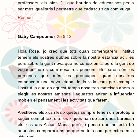
professors, els iaios...) i que haurien de educar-nos per a
ser mes igualitaris i permetre que cadascú siga com vulga.
Respon
Gaby Campoamor
25.9.12
Hola Rosa, jo crec que tots quan començàrem l'institut
teníem els nostres dubtes sobre la nostra estància ací, les
pors sobre la gent nova que no coneixíem... però la gent de
vegades no és com nosaltres pensem. Els pares són les
persones que més es preocupen quan nosaltres
comencem una nova etapa de la vida com per exemple
l'institut ja que en aquest temps nosaltres mateixos anem a
elegir les nostres amistats i aquestes aniran a influenciar
molt en el pensament i les activitats que farem.
Aleshores els xics i les xiquetes sempre tenen un prototip a
seguir com el text diu: les xiques han de ser unes Barbies i
els xics uns Action Mans, però jo pense que no està bé
aquestes comparacions perquè no tots som perfectes en la
vida real.