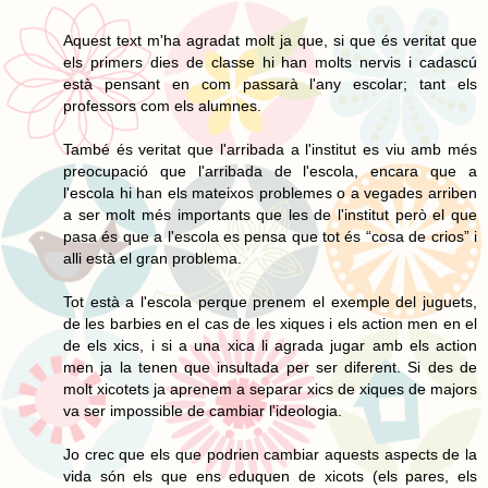
Aquest text m'ha agradat molt ja que, si que és veritat que
els primers dies de classe hi han molts nervis i cadascú
està pensant en com passarà l'any escolar; tant els
professors com els alumnes.
També és veritat que l'arribada a l'institut es viu amb més
preocupació que l'arribada de l'escola, encara que a
l'escola hi han els mateixos problemes o a vegades arriben
a ser molt més importants que les de l'institut però el que
pasa és que a l'escola es pensa que tot és “cosa de crios” i
alli està el gran problema.
Tot està a l'escola perque prenem el exemple del juguets,
de les barbies en el cas de les xiques i els action men en el
de els xics, i si a una xica li agrada jugar amb els action
men ja la tenen que insultada per ser diferent. Si des de
molt xicotets ja aprenem a separar xics de xiques de majors
va ser impossible de cambiar l'ideologia.
Jo crec que els que podrien cambiar aquests aspects de la
vida són els que ens eduquen de xicots (els pares, els