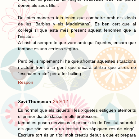
donen als seus fills...
De totes maneres tots tenim que combatre amb els ideals
de les “Barbies y els Madelmans”. Es ben cert que al
col·legi si que esta més present aquest fenomen que a
l'institut.
A l'institut sempre te que vore amb qui t'ajuntes, encara que
tampoc es una certesa segura.
Peró bé, simplement hi ha que afrontar aquestes situacions
i actuar front a la gent que encara utilitza que altres no
“escriuen recte” per a fer bulling.
Respon
Xavi Thompson
25.9.12
És normal que els xiquets i les xiquetes estiguen atemorits
el primer dia de classe, molts professors
també es posen nerviosos el primer dia de l'institut sobretot
els que són nous a un institut i no sàpiguen res de ningú.
Escriure tort és un títol molt creatiu debut a que et prepara