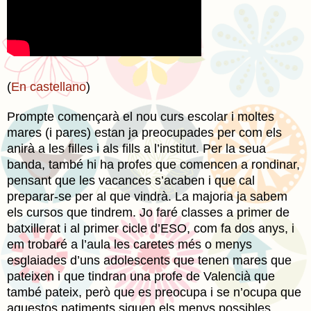
(
En castellano
)
Prompte començarà el nou curs escolar i moltes
mares (i pares) estan ja preocupades per com els
anirà a les filles i als fills a l’institut. Per la seua
banda, també hi ha profes que comencen a rondinar,
pensant que les vacances s’acaben i que cal
preparar-se per al que vindrà. La majoria ja sabem
els cursos que tindrem. Jo faré classes a primer de
batxillerat i al primer cicle d’ESO, com fa dos anys, i
em trobaré a l’aula les caretes més o menys
esglaiades d’uns adolescents que tenen mares que
pateixen i que tindran una profe de Valencià que
també pateix, però que es preocupa i se n’ocupa que
aquestos patiments siguen els menys possibles.