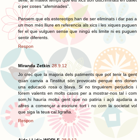
sexe, al mateix temps que els xics son discriminats en ballet
o per coses “afeminades”.
Pensem que els estereotips han de ser eliminats i dar pas a
un mon més lliure en referencia als xics i les xiques puguen
fer el que vulguen sense que ningú els limite ni es puguen
sentir diferents.
Respon
Miranda Zetkin
28.9.12
Jo crec que la majoria dels patiments que pot tenir la gent
quan canvia a l'institut són provocats perque ens donen
una educació rosa o blava. Si no tinguérem perjudicis i
fórem valents en molts casos per a mostrar-nos tal i com
som,hi hauría molta gent que no patiria i açò ajudaria a
altres a començar a escriure tort i no com la societat vol
que siga la teua cal.ligrafia.
Respon