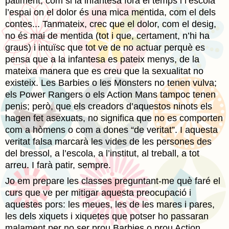
patiment, com si la infantesa fóra el temps i l’escola
l’espai on el dolor és una mica mentida, com el dels
contes... Tanmateix, crec que el dolor, com el desig,
no és mai de mentida (tot i que, certament, n’hi ha
graus) i intuïsc que tot ve de no actuar perquè es
pensa que a la infantesa es pateix menys, de la
mateixa manera que es creu que la sexualitat no
existeix. Les Barbies o les Monsters no tenen vulva;
els Power Rangers o els Action Mans tampoc tenen
penis; però, que els creadors d’aquestos ninots els
hagen fet asexuats, no significa que no es comporten
com a hòmens o com a dones “de veritat”. I aquesta
veritat falsa marcarà les vides de les persones des
del bressol, a l’escola, a l’institut, al treball, a tot
arreu. I farà patir, sempre.
Jo em prepare les classes preguntant-me què faré el
curs que ve per mitigar aquesta preocupació i
aquestes pors: les meues, les de les mares i pares,
les dels xiquets i xiquetes que potser ho passaran
malament per no ser prou Barbies o prou Action