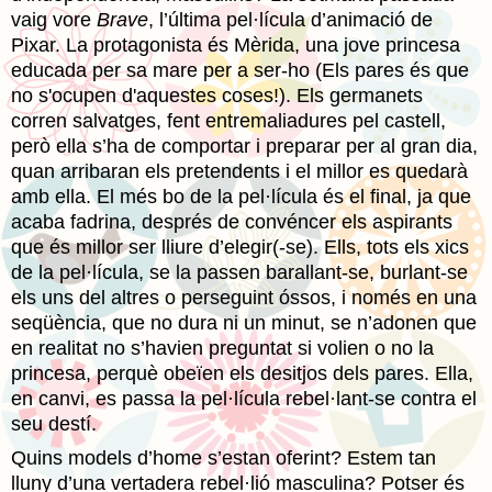
vaig vore
Brave
, l’última pel·lícula d’animació de
Pixar. La protagonista és Mèrida, una jove princesa
educada per sa mare per a ser-ho (Els pares és que
no s'ocupen d'aquestes coses!). Els germanets
corren salvatges, fent entremaliadures pel castell,
però ella s’ha de comportar i preparar per al gran dia,
quan arribaran els pretendents i el millor es quedarà
amb ella. El més bo de la pel·lícula és el final, ja que
acaba fadrina, després de convéncer els aspirants
que és millor ser lliure d’elegir(-se). Ells, tots els xics
de la pel·lícula, se la passen barallant-se, burlant-se
els uns del altres o perseguint óssos, i només en una
seqüència, que no dura ni un minut, se n’adonen que
en realitat no s’havien preguntat si volien o no la
princesa, perquè obeïen els desitjos dels pares. Ella,
en canvi, es passa la pel·lícula rebel·lant-se contra el
seu destí.
Quins models d’home s’estan oferint? Estem tan
lluny d’una vertadera rebel·lió masculina? Potser és