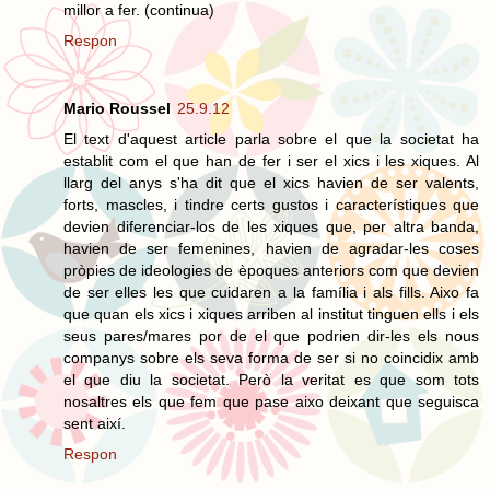
millor a fer. (continua)
Respon
Mario Roussel
25.9.12
El text d'aquest article parla sobre el que la societat ha
establit com el que han de fer i ser el xics i les xiques. Al
llarg del anys s'ha dit que el xics havien de ser valents,
forts, mascles, i tindre certs gustos i característiques que
devien diferenciar-los de les xiques que, per altra banda,
havien de ser femenines, havien de agradar-les coses
pròpies de ideologies de èpoques anteriors com que devien
de ser elles les que cuidaren a la família i als fills. Aixo fa
que quan els xics i xiques arriben al institut tinguen ells i els
seus pares/mares por de el que podrien dir-les els nous
companys sobre els seva forma de ser si no coincidix amb
el que diu la societat. Però la veritat es que som tots
nosaltres els que fem que pase aixo deixant que seguisca
sent així.
Respon