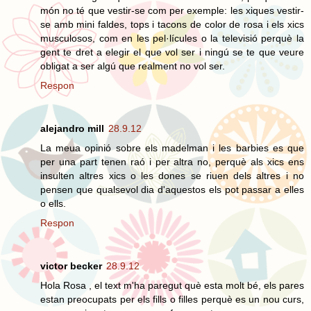
món no té que vestir-se com per exemple: les xiques vestir-
se amb mini faldes, tops i tacons de color de rosa i els xics
musculosos, com en les pel·lícules o la televisió perquè la
gent te dret a elegir el que vol ser i ningú se te que veure
obligat a ser algú que realment no vol ser.
Respon
alejandro mill
28.9.12
La meua opinió sobre els madelman i les barbies es que
per una part tenen raó i per altra no, perquè als xics ens
insulten altres xics o les dones se riuen dels altres i no
pensen que qualsevol dia d'aquestos els pot passar a elles
o ells.
Respon
victor becker
28.9.12
Hola Rosa , el text m'ha paregut què esta molt bé, els pares
estan preocupats per els fills o filles perquè es un nou curs,