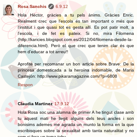
Rosa Sanchis
6.9.12
Hola Hèctor, gràcies a tu pels ànims. Gràcies Enric.
Realment crec que l’escola és tan important o més que
l’institut i que quasi tot es gesta allí. Es pot patir molt, a
l’escola, i de fet es pateix. Si no, mira Filomena
(http://karicies.blogspot.com.es/2012/04/filomena-desde-la-
diferencia.html). Però el que crec que tenim clar és que
hem d’educar a tot arreu!!
Aprofite per recomanar un bon article sobre Brave: De la
princesa domesticada a la heroína indomable, de Maria
Castejón: http://www.pikaramagazine.com/?p=6808
Respon
Claudia Martinez
17.9.12
Hola Rosa soc una alumna de primer A he tingut clase amb
tu aquest mati he llegit alguns dels teus aricles i son
bonisims ademes me agrada un munto la forma en la que
escribisques sobre la sexualitat amb tanta naturalitat y no
com si fora un tema tabu.