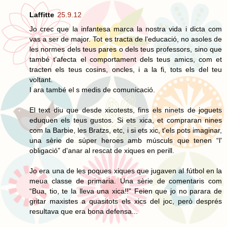
Laffitte
25.9.12
Jo crec que la infantesa marca la nostra vida i dicta com
vas a ser de major. Tot es tracta de l'educació, no asoles de
les normes dels teus pares o dels teus professors, sino que
també t'afecta el comportament dels teus amics, com et
tracten els teus cosins, oncles, i a la fi, tots els del teu
voltant.
I ara també el s medis de comunicació.
El text diu que desde xicotests, fins els ninets de joguets
eduquen els teus gustos. Si ets xica, et compraran nines
com la Barbie, les Bratzs, etc, i si ets xic, t'els pots imaginar,
una sèrie de súper heroes amb músculs que tenen “l'
obligació” d'anar al rescat de xiques en perill.
Jo era una de les poques xiques que jugaven al fútbol en la
meua classe de primaria. Una sèrie de comentaris com
“Bua, tio, te la lleva una xica!!” Feien que jo no parara de
gritar maxistes a quasitots els xics del joc, però després
resultava que era bona defensa...