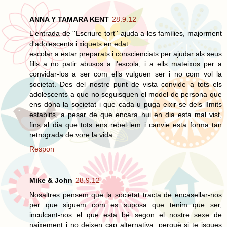
ANNA Y TAMARA KENT
28.9.12
L'entrada de ''Escriure tort'' ajuda a les famílies, majorment
d'adolescents i xiquets en edat
escolar a estar preparats i conscienciats per ajudar als seus
fills a no patir abusos a l'escola, i a ells mateixos per a
convidar-los a ser com ells vulguen ser i no com vol la
societat. Des del nostre punt de vista convide a tots els
adolescents a que no seguisquen el model de persona que
ens dóna la societat i que cada u puga eixir-se dels límits
establits, a pesar de que encara hui en dia esta mal vist,
fins al dia que tots ens rebel·lem i canvie esta forma tan
retrograda de vore la vida.
Respon
Mike & John
28.9.12
Nosaltres pensem que la societat tracta de encasellar-nos
per que siguem com es suposa que tenim que ser,
inculcant-nos el que esta bé segon el nostre sexe de
naixement i no deixen cap alternativa, perquè si te isques