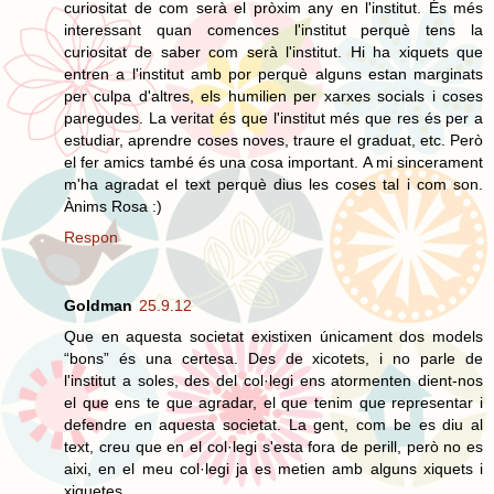
curiositat de com serà el pròxim any en l'institut. És més
interessant quan comences l'institut perquè tens la
curiositat de saber com serà l'institut. Hi ha xiquets que
entren a l'institut amb por perquè alguns estan marginats
per culpa d'altres, els humilien per xarxes socials i coses
paregudes. La veritat és que l'institut més que res és per a
estudiar, aprendre coses noves, traure el graduat, etc. Però
el fer amics també és una cosa important. A mi sincerament
m'ha agradat el text perquè dius les coses tal i com son.
Ànims Rosa :)
Respon
Goldman
25.9.12
Que en aquesta societat existixen únicament dos models
“bons” és una certesa. Des de xicotets, i no parle de
l'institut a soles, des del col·legi ens atormenten dient-nos
el que ens te que agradar, el que tenim que representar i
defendre en aquesta societat. La gent, com be es diu al
text, creu que en el col·legi s'esta fora de perill, però no es
aixi, en el meu col·legi ja es metien amb alguns xiquets i
xiquetes.