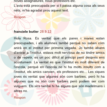
noves assignatures, nous professors etc.
L'avia està preocupada per si li passa alguna cosa als seus
néts, m'ha agradat prou aquest text.
Respon
franciele butler
28.9.12
Hola Rosa. Es veritat que els pares i mares estan
preocupades, i els alumnes també perquè no saben com
anirà en el institut per primera vegada. Jo també abans
d'entrar a l'institut, estava molt nerviosa de no tindre amics
o de repetir, es un poc difícil al principi però després ens
acostumem. La veritat és que l'institut és molt diferent de
l'escola, perquè en l'escola no hi ha molts insults com a
l'institut, els amics canvien, els professors etc... Les xiques
joves és veritat que algunes són com barbies, però hi ha
algunes que no són com barbies però podem ser com
vulguem. Els xics també hi ha alguns que són madelmans i
altres no.
Respon