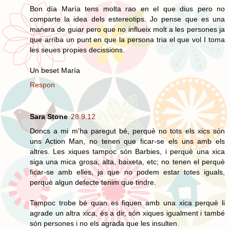
Bon día María tens molta rao en el que dius pero no
comparte la idea dels estereotips. Jo pense que es una
manera de guiar pero que no influeix molt a les persones ja
que arriba un punt en que la persona tria el que vol I toma
les seues propies decissions.
Un beset María
Respon
Sara Stone
28.9.12
Doncs a mi m'ha paregut bé, perquè no tots els xics són
uns Action Man, no tenen que ficar-se els uns amb els
altres. Les xiques tampoc són Barbies, i perquè una xica
siga una mica grosa, alta, baixeta, etc; no tenen el perquè
ficar-se amb elles, ja que no podem estar totes iguals,
perquè algun defecte tenim que tindre.
Tampoc trobe bé quan es fiquen amb una xica perquè li
agrade un altra xica, és a dir, són xiques igualment i també
són persones i no els agrada que les insulten.