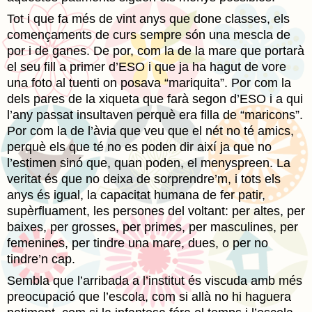
Tot i que fa més de vint anys que done classes, els
començaments de curs sempre són una mescla de
por i de ganes. De por, com la de la mare que portarà
el seu fill a primer d’ESO i que ja ha hagut de vore
una foto al tuenti on posava “mariquita”. Por com la
dels pares de la xiqueta que farà segon d’ESO i a qui
l’any passat insultaven perquè era filla de “maricons”.
Por com la de l’àvia que veu que el nét no té amics,
perquè els que té no es poden dir així ja que no
l’estimen sinó que, quan poden, el menyspreen. La
veritat és que no deixa de sorprendre’m, i tots els
anys és igual, la capacitat humana de fer patir,
supèrfluament, les persones del voltant: per altes, per
baixes, per grosses, per primes, per masculines, per
femenines, per tindre una mare, dues, o per no
tindre’n cap.
Sembla que l’arribada a l’institut és viscuda amb més
preocupació que l’escola, com si allà no hi haguera