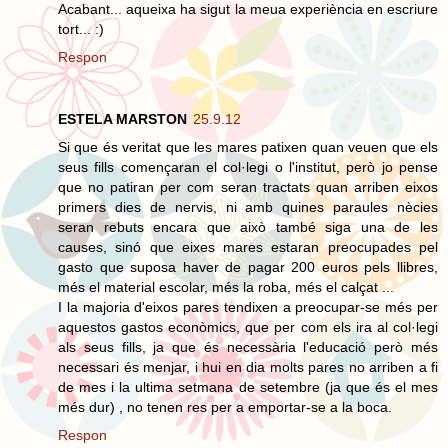
Acabant... aqueixa ha sigut la meua experiència en escriure
tort... :)
Respon
ESTELA MARSTON
25.9.12
Si que és veritat que les mares patixen quan veuen que els
seus fills començaran el col·legi o l'institut, però jo pense
que no patiran per com seran tractats quan arriben eixos
primers dies de nervis, ni amb quines paraules nècies
seran rebuts encara que això també siga una de les
causes, sinó que eixes mares estaran preocupades pel
gasto que suposa haver de pagar 200 euros pels llibres,
més el material escolar, més la roba, més el calçat ...
I la majoria d'eixos pares tendixen a preocupar-se més per
aquestos gastos econòmics, que per com els ira al col·legi
als seus fills, ja que és necessària l'educació però més
necessari és menjar, i hui en dia molts pares no arriben a fi
de mes i la ultima setmana de setembre (ja que és el mes
més dur) , no tenen res per a emportar-se a la boca.
Respon