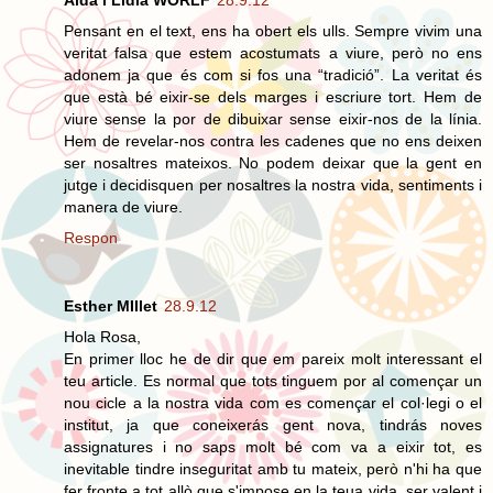
Aida i Lidia WORLF
28.9.12
Pensant en el text, ens ha obert els ulls. Sempre vivim una
veritat falsa que estem acostumats a viure, però no ens
adonem ja que és com si fos una “tradició”. La veritat és
que està bé eixir-se dels marges i escriure tort. Hem de
viure sense la por de dibuixar sense eixir-nos de la línia.
Hem de revelar-nos contra les cadenes que no ens deixen
ser nosaltres mateixos. No podem deixar que la gent en
jutge i decidisquen per nosaltres la nostra vida, sentiments i
manera de viure.
Respon
Esther MIllet
28.9.12
Hola Rosa,
En primer lloc he de dir que em pareix molt interessant el
teu article. Es normal que tots tinguem por al començar un
nou cicle a la nostra vida com es començar el col·legi o el
institut, ja que coneixerás gent nova, tindrás noves
assignatures i no saps molt bé com va a eixir tot, es
inevitable tindre inseguritat amb tu mateix, però n'hi ha que
fer fronte a tot allò que s'impose en la teua vida, ser valent i