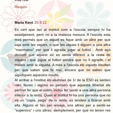
Respon
María Kent
25.9.12
Es cert que tan al institut com a l'escola sempre hi ha
assetjament, però no a la mateixa mesura. A l'escola esta
mes permés que un xiquet es fique amb un altre per que
vaja amb les xiques, o que les xiques li diguen a una altra
“marimatxo” per que li agrada jugar al futbol... Amb açò
deixem que aquest xic es senta diferent a la resta de
xiquets i que jugue al futbol ancara que no li agrade, i el
mateix amb la xiqueta. A més a l'escola els xiquets insulten
per que saben que fa mal, encara que no saben que
signifiquen aquestos insults.
Al arribar a l'institut els alumnes de 1r de la ESO es senten
mes lliures i alguns es pensen que aquesta llibertat els
permet fer que el volen, inclús fer sentir a una altra persona
inferior a la resta. Quan al institut hi ha una persona que no
es un “copia, pega” de la resta, es tendeix a ficarse amb
ella. Alguns el fan per enveja, uns altres per a sentir-se
“superiors” i uns altres, siemplement, per que no tenen res