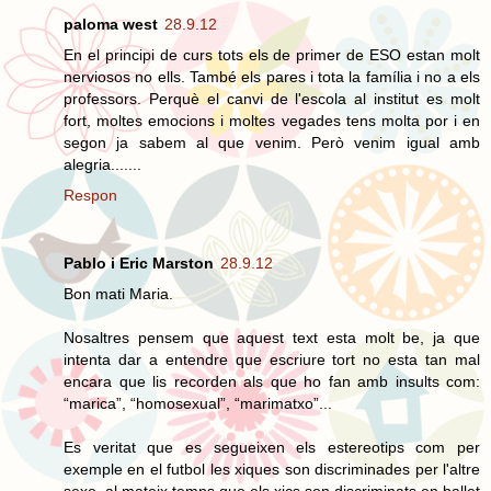
paloma west
28.9.12
En el principi de curs tots els de primer de ESO estan molt
nerviosos no ells. També els pares i tota la família i no a els
professors. Perquè el canvi de l'escola al institut es molt
fort, moltes emocions i moltes vegades tens molta por i en
segon ja sabem al que venim. Però venim igual amb
alegria.......
Respon
Pablo i Eric Marston
28.9.12
Bon mati Maria.
Nosaltres pensem que aquest text esta molt be, ja que
intenta dar a entendre que escriure tort no esta tan mal
encara que lis recorden als que ho fan amb insults com:
“marica”, “homosexual”, “marimatxo”...
Es veritat que es segueixen els estereotips com per
exemple en el futbol les xiques son discriminades per l'altre