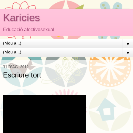
Karicies
Educació afectivosexual
▼
▼
31 D’AG. 2012
Escriure tort