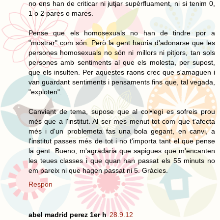
no ens han de criticar ni jutjar supèrfluament, ni si tenim 0,
1 o 2 pares o mares.
Pense que els homosexuals no han de tindre por a
"mostrar" com són. Però la gent hauria d'adonarse que les
persones homosexuals no són ni millors ni pitjors, tan sols
persones amb sentiments al que els molesta, per supost,
que els insulten. Per aquestes raons crec que s'amaguen i
van guardant sentiments i pensaments fins que, tal vegada,
"exploten".
Canviant de tema, supose que al col•legi es sofreis prou
més que a l'institut. Al ser mes menut tot com que t'afecta
més i d'un problemeta fas una bola gegant, en canvi, a
l'institut passes més de tot i no t'importa tant el que pense
la gent. Bueno, m'agradaria que sapigues que m'encanten
les teues classes i que quan han passat els 55 minuts no
em pareix ni que hagen passat ni 5. Gràcies.
Respon
abel madrid perez 1er h
28.9.12