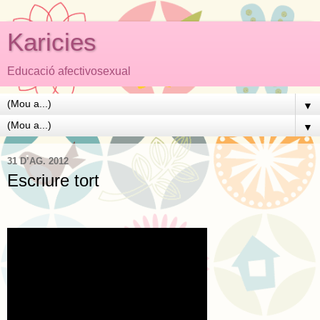
Karicies
Educació afectivosexual
▼
▼
31 D’AG. 2012
Escriure tort