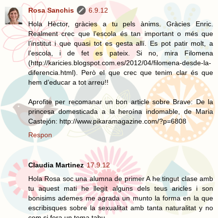
Rosa Sanchis
6.9.12
Hola Hèctor, gràcies a tu pels ànims. Gràcies Enric.
Realment crec que l’escola és tan important o més que
l’institut i que quasi tot es gesta allí. Es pot patir molt, a
l’escola, i de fet es pateix. Si no, mira Filomena
(http://karicies.blogspot.com.es/2012/04/filomena-desde-la-
diferencia.html). Però el que crec que tenim clar és que
hem d’educar a tot arreu!!
Aprofite per recomanar un bon article sobre Brave: De la
princesa domesticada a la heroína indomable, de Maria
Castejón: http://www.pikaramagazine.com/?p=6808
Respon
Claudia Martinez
17.9.12
Hola Rosa soc una alumna de primer A he tingut clase amb
tu aquest mati he llegit alguns dels teus aricles i son
bonisims ademes me agrada un munto la forma en la que
escribisques sobre la sexualitat amb tanta naturalitat y no
com si fora un tema tabu.