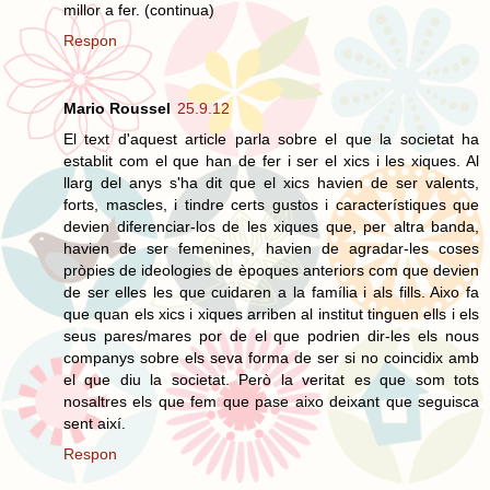
millor a fer. (continua)
Respon
Mario Roussel
25.9.12
El text d'aquest article parla sobre el que la societat ha
establit com el que han de fer i ser el xics i les xiques. Al
llarg del anys s'ha dit que el xics havien de ser valents,
forts, mascles, i tindre certs gustos i característiques que
devien diferenciar-los de les xiques que, per altra banda,
havien de ser femenines, havien de agradar-les coses
pròpies de ideologies de èpoques anteriors com que devien
de ser elles les que cuidaren a la família i als fills. Aixo fa
que quan els xics i xiques arriben al institut tinguen ells i els
seus pares/mares por de el que podrien dir-les els nous
companys sobre els seva forma de ser si no coincidix amb
el que diu la societat. Però la veritat es que som tots
nosaltres els que fem que pase aixo deixant que seguisca
sent així.
Respon