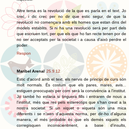
Altre tema es la revolució de la que es parla en el text. Jo
crec, i dic crec per no dir que estic segur, de que la
revolució no començara amb els homes que estan dins del
models establits. Si ni ha una revolució será per part dels
que escriuen tort, per que els que ho fan recte tenen por de
no ser acceptats per la societat i a causa d'això perdre el
poder.
Respon
Maribel Arenal
25.9.12
Estic d'acord amb el text, els nervis de principi de curs són
molt normals. És costum que els pares, mares, avis...
estiguen preocupats per com serà la convivència a l'institut.
Jo també ho estaria si tinguera fills i entraren de nous a
l'institut, més que res pels estereotips que s'han creat a la
nostra societat. Si un xiquet o xiqueta són una mica
diferents i se n'ixen d'aquesta norma, per dir-ho d'alguna
manera, el més probable és que els demés xiquets els
corregisquen inconscientment, a base d'insults,