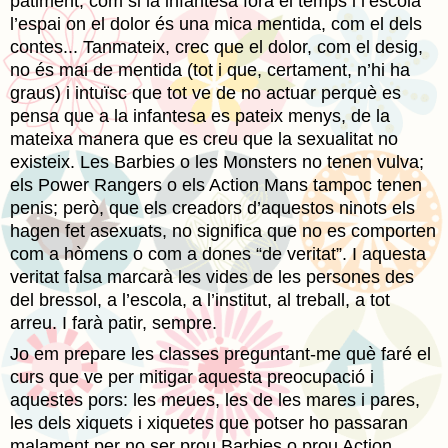
patiment, com si la infantesa fóra el temps i l’escola
l’espai on el dolor és una mica mentida, com el dels
contes... Tanmateix, crec que el dolor, com el desig,
no és mai de mentida (tot i que, certament, n’hi ha
graus) i intuïsc que tot ve de no actuar perquè es
pensa que a la infantesa es pateix menys, de la
mateixa manera que es creu que la sexualitat no
existeix. Les Barbies o les Monsters no tenen vulva;
els Power Rangers o els Action Mans tampoc tenen
penis; però, que els creadors d’aquestos ninots els
hagen fet asexuats, no significa que no es comporten
com a hòmens o com a dones “de veritat”. I aquesta
veritat falsa marcarà les vides de les persones des
del bressol, a l’escola, a l’institut, al treball, a tot
arreu. I farà patir, sempre.
Jo em prepare les classes preguntant-me què faré el
curs que ve per mitigar aquesta preocupació i
aquestes pors: les meues, les de les mares i pares,
les dels xiquets i xiquetes que potser ho passaran
malament per no ser prou Barbies o prou Action