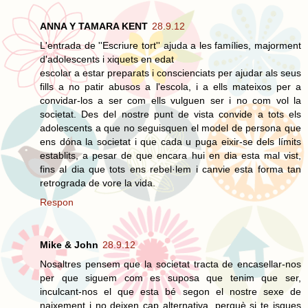
ANNA Y TAMARA KENT
28.9.12
L'entrada de ''Escriure tort'' ajuda a les famílies, majorment
d'adolescents i xiquets en edat
escolar a estar preparats i conscienciats per ajudar als seus
fills a no patir abusos a l'escola, i a ells mateixos per a
convidar-los a ser com ells vulguen ser i no com vol la
societat. Des del nostre punt de vista convide a tots els
adolescents a que no seguisquen el model de persona que
ens dóna la societat i que cada u puga eixir-se dels límits
establits, a pesar de que encara hui en dia esta mal vist,
fins al dia que tots ens rebel·lem i canvie esta forma tan
retrograda de vore la vida.
Respon
Mike & John
28.9.12
Nosaltres pensem que la societat tracta de encasellar-nos
per que siguem com es suposa que tenim que ser,
inculcant-nos el que esta bé segon el nostre sexe de
naixement i no deixen cap alternativa, perquè si te isques