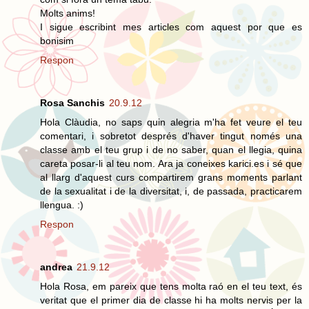
Molts anims!
I sigue escribint mes articles com aquest por que es
bonisim
Respon
Rosa Sanchis
20.9.12
Hola Clàudia, no saps quin alegria m'ha fet veure el teu
comentari, i sobretot després d'haver tingut només una
classe amb el teu grup i de no saber, quan el llegia, quina
careta posar-li al teu nom. Ara ja coneixes karici.es i sé que
al llarg d'aquest curs compartirem grans moments parlant
de la sexualitat i de la diversitat, i, de passada, practicarem
llengua. :)
Respon
andrea
21.9.12
Hola Rosa, em pareix que tens molta raó en el teu text, és
veritat que el primer dia de classe hi ha molts nervis per la