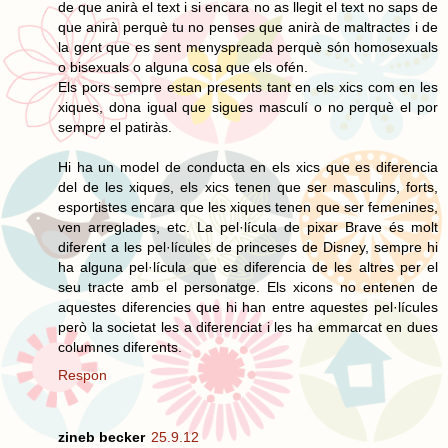
de que anirà el text i si encara no as llegit el text no saps de
que anirà perquè tu no penses que anirà de maltractes i de
la gent que es sent menyspreada perquè són homosexuals
o bisexuals o alguna cosa que els ofén.
Els pors sempre estan presents tant en els xics com en les
xiques, dona igual que sigues masculí o no perquè el por
sempre el patiràs.
Hi ha un model de conducta en els xics que es diferencia
del de les xiques, els xics tenen que ser masculins, forts,
esportistes encara que les xiques tenen que ser femenines,
ven arreglades, etc. La pel·lícula de pixar Brave és molt
diferent a les pel·lícules de princeses de Disney, sempre hi
ha alguna pel·lícula que es diferencia de les altres per el
seu tracte amb el personatge. Els xicons no entenen de
aquestes diferencies que hi han entre aquestes pel·lícules
però la societat les a diferenciat i les ha emmarcat en dues
columnes diferents.
Respon
zineb becker
25.9.12