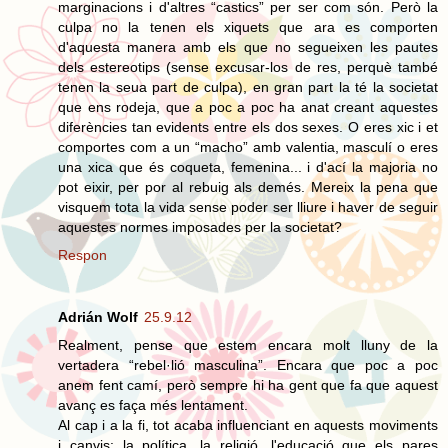
marginacions i d'altres “castics” per ser com són. Però la
culpa no la tenen els xiquets que ara es comporten
d'aquesta manera amb els que no segueixen les pautes
dels estereotips (sense excusar-los de res, perquè també
tenen la seua part de culpa), en gran part la té la societat
que ens rodeja, que a poc a poc ha anat creant aquestes
diferències tan evidents entre els dos sexes. O eres xic i et
comportes com a un “macho” amb valentia, masculí o eres
una xica que és coqueta, femenina... i d'ací la majoria no
pot eixir, per por al rebuig als demés. Mereix la pena que
visquem tota la vida sense poder ser lliure i haver de seguir
aquestes normes imposades per la societat?
Respon
Adrián Wolf
25.9.12
Realment, pense que estem encara molt lluny de la
vertadera “rebel·lió masculina”. Encara que poc a poc
anem fent camí, però sempre hi ha gent que fa que aquest
avanç es faça més lentament.
Al cap i a la fi, tot acaba influenciant en aquests moviments
i canvis: la política, la religió, l'educació que els pares