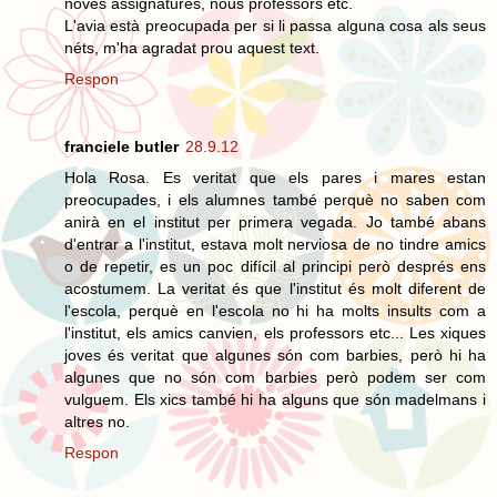
noves assignatures, nous professors etc.
L'avia està preocupada per si li passa alguna cosa als seus
néts, m'ha agradat prou aquest text.
Respon
franciele butler
28.9.12
Hola Rosa. Es veritat que els pares i mares estan
preocupades, i els alumnes també perquè no saben com
anirà en el institut per primera vegada. Jo també abans
d'entrar a l'institut, estava molt nerviosa de no tindre amics
o de repetir, es un poc difícil al principi però després ens
acostumem. La veritat és que l'institut és molt diferent de
l'escola, perquè en l'escola no hi ha molts insults com a
l'institut, els amics canvien, els professors etc... Les xiques
joves és veritat que algunes són com barbies, però hi ha
algunes que no són com barbies però podem ser com
vulguem. Els xics també hi ha alguns que són madelmans i
altres no.
Respon