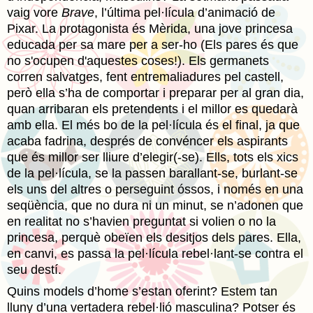
vaig vore
Brave
, l’última pel·lícula d’animació de
Pixar. La protagonista és Mèrida, una jove princesa
educada per sa mare per a ser-ho (Els pares és que
no s'ocupen d'aquestes coses!). Els germanets
corren salvatges, fent entremaliadures pel castell,
però ella s’ha de comportar i preparar per al gran dia,
quan arribaran els pretendents i el millor es quedarà
amb ella. El més bo de la pel·lícula és el final, ja que
acaba fadrina, després de convéncer els aspirants
que és millor ser lliure d’elegir(-se). Ells, tots els xics
de la pel·lícula, se la passen barallant-se, burlant-se
els uns del altres o perseguint óssos, i només en una
seqüència, que no dura ni un minut, se n’adonen que
en realitat no s’havien preguntat si volien o no la
princesa, perquè obeïen els desitjos dels pares. Ella,
en canvi, es passa la pel·lícula rebel·lant-se contra el
seu destí.
Quins models d’home s’estan oferint? Estem tan
lluny d’una vertadera rebel·lió masculina? Potser és