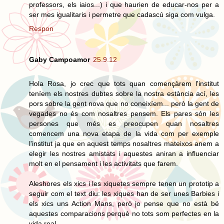
professors, els iaios...) i que haurien de educar-nos per a
ser mes igualitaris i permetre que cadascú siga com vulga.
Respon
Gaby Campoamor
25.9.12
Hola Rosa, jo crec que tots quan començàrem l'institut
teníem els nostres dubtes sobre la nostra estància ací, les
pors sobre la gent nova que no coneixíem... però la gent de
vegades no és com nosaltres pensem. Els pares són les
persones que més es preocupen quan nosaltres
comencem una nova etapa de la vida com per exemple
l'institut ja que en aquest temps nosaltres mateixos anem a
elegir les nostres amistats i aquestes aniran a influenciar
molt en el pensament i les activitats que farem.
Aleshores els xics i les xiquetes sempre tenen un prototip a
seguir com el text diu: les xiques han de ser unes Barbies i
els xics uns Action Mans, però jo pense que no està bé
aquestes comparacions perquè no tots som perfectes en la
vida real.