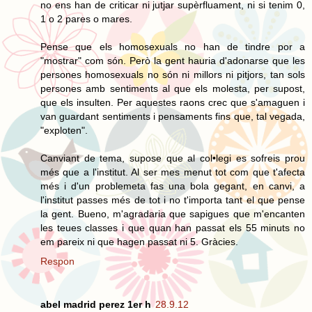
no ens han de criticar ni jutjar supèrfluament, ni si tenim 0,
1 o 2 pares o mares.
Pense que els homosexuals no han de tindre por a
"mostrar" com són. Però la gent hauria d'adonarse que les
persones homosexuals no són ni millors ni pitjors, tan sols
persones amb sentiments al que els molesta, per supost,
que els insulten. Per aquestes raons crec que s'amaguen i
van guardant sentiments i pensaments fins que, tal vegada,
"exploten".
Canviant de tema, supose que al col•legi es sofreis prou
més que a l'institut. Al ser mes menut tot com que t'afecta
més i d'un problemeta fas una bola gegant, en canvi, a
l'institut passes més de tot i no t'importa tant el que pense
la gent. Bueno, m'agradaria que sapigues que m'encanten
les teues classes i que quan han passat els 55 minuts no
em pareix ni que hagen passat ni 5. Gràcies.
Respon
abel madrid perez 1er h
28.9.12