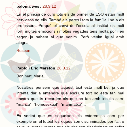
paloma west
28.9.12
En el principi de curs tots els de primer de ESO estan molt
nerviosos no ells. També els pares i tota la família i no a els
professors. Perquè el canvi de l'escola al institut es molt
fort, moltes emocions i moltes vegades tens molta por i en
segon ja sabem al que venim. Però venim igual amb
alegria.......
Respon
Pablo i Eric Marston
28.9.12
Bon mati Maria.
Nosaltres pensem que aquest text esta molt be, ja que
intenta dar a entendre que escriure tort no esta tan mal
encara que lis recorden als que ho fan amb insults com:
“marica”, “homosexual”, “marimatxo”...
Es veritat que es segueixen els estereotips com per
exemple en el futbol les xiques son discriminades per l'altre