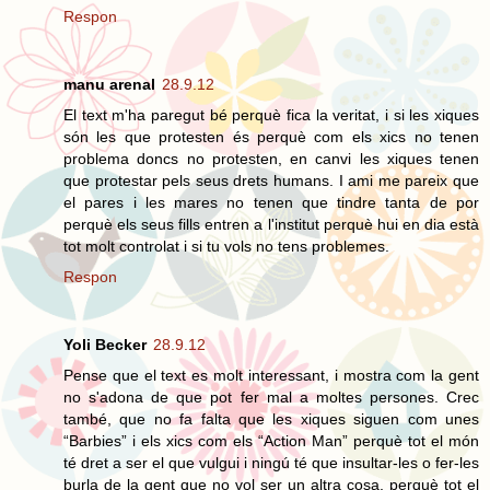
Respon
manu arenal
28.9.12
El text m'ha paregut bé perquè fica la veritat, i si les xiques
són les que protesten és perquè com els xics no tenen
problema doncs no protesten, en canvi les xiques tenen
que protestar pels seus drets humans. I ami me pareix que
el pares i les mares no tenen que tindre tanta de por
perquè els seus fills entren a l'institut perquè hui en dia està
tot molt controlat i si tu vols no tens problemes.
Respon
Yoli Becker
28.9.12
Pense que el text es molt interessant, i mostra com la gent
no s'adona de que pot fer mal a moltes persones. Crec
també, que no fa falta que les xiques siguen com unes
“Barbies” i els xics com els “Action Man” perquè tot el món
té dret a ser el que vulgui i ningú té que insultar-les o fer-les
burla de la gent que no vol ser un altra cosa, perquè tot el