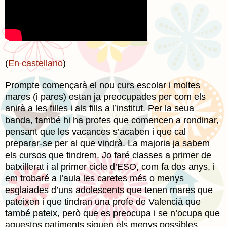
(
En castellano
)
Prompte començarà el nou curs escolar i moltes
mares (i pares) estan ja preocupades per com els
anirà a les filles i als fills a l’institut. Per la seua
banda, també hi ha profes que comencen a rondinar,
pensant que les vacances s’acaben i que cal
preparar-se per al que vindrà. La majoria ja sabem
els cursos que tindrem. Jo faré classes a primer de
batxillerat i al primer cicle d’ESO, com fa dos anys, i
em trobaré a l’aula les caretes més o menys
esglaiades d’uns adolescents que tenen mares que
pateixen i que tindran una profe de Valencià que
també pateix, però que es preocupa i se n’ocupa que
aquestos patiments siguen els menys possibles.