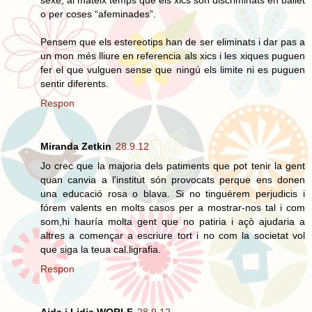
sexe, al mateix temps que els xics son discriminats en ballet
o per coses “afeminades”.
Pensem que els estereotips han de ser eliminats i dar pas a
un mon més lliure en referencia als xics i les xiques puguen
fer el que vulguen sense que ningú els limite ni es puguen
sentir diferents.
Respon
Miranda Zetkin
28.9.12
Jo crec que la majoria dels patiments que pot tenir la gent
quan canvia a l'institut són provocats perque ens donen
una educació rosa o blava. Si no tinguérem perjudicis i
fórem valents en molts casos per a mostrar-nos tal i com
som,hi hauría molta gent que no patiria i açò ajudaria a
altres a començar a escriure tort i no com la societat vol
que siga la teua cal.ligrafia.
Respon