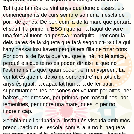
Tot i que fa més de vint anys que done classes, els
començaments de curs sempre són una mescla de
por i de ganes. De por, com la de la mare que portarà
el seu fill a primer d’ESO i que ja ha hagut de vore
una foto al tuenti on posava “mariquita”. Por com la
dels pares de la xiqueta que farà segon d’ESO i a qui
l’any passat insultaven perquè era filla de “maricons”.
Por com la de l’àvia que veu que el nét no té amics,
perquè els que té no es poden dir així ja que no
l’estimen sinó que, quan poden, el menyspreen. La
veritat és que no deixa de sorprendre’m, i tots els
anys és igual, la capacitat humana de fer patir,
supèrfluament, les persones del voltant: per altes, per
baixes, per grosses, per primes, per masculines, per
femenines, per tindre una mare, dues, o per no
tindre’n cap.
Sembla que l’arribada a l’institut és viscuda amb més
preocupació que l’escola, com si allà no hi haguera