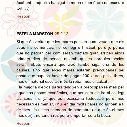
Acabant... aqueixa ha sigut la meua experiència en escriure
tort... :)
Respon
ESTELA MARSTON
25.9.12
Si que és veritat que les mares patixen quan veuen que els
seus fills començaran el col·legi o l'institut, però jo pense
que no patiran per com seran tractats quan arriben eixos
primers dies de nervis, ni amb quines paraules nècies
seran rebuts encara que això també siga una de les
causes, sinó que eixes mares estaran preocupades pel
gasto que suposa haver de pagar 200 euros pels llibres,
més el material escolar, més la roba, més el calçat ...
I la majoria d'eixos pares tendixen a preocupar-se més per
aquestos gastos econòmics, que per com els ira al col·legi
als seus fills, ja que és necessària l'educació però més
necessari és menjar, i hui en dia molts pares no arriben a fi
de mes i la ultima setmana de setembre (ja que és el mes
més dur) , no tenen res per a emportar-se a la boca.
Respon