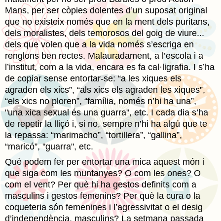
Mans, per ser còpies dolentes d’un suposat original
que no existeix només que en la ment dels puritans,
dels moralistes, dels temorosos del goig de viure...
dels que volen que a la vida només s’escriga en
renglons ben rectes. Malauradament, a l’escola i a
l’institut, com a la vida, encara es fa cal·ligrafia. I s’ha
de copiar sense entortar-se: “a les xiques els
agraden els xics”, “als xics els agraden les xiques”,
“els xics no ploren”, “família, només n’hi ha una”,
"una xica sexual és una guarra", etc. I cada dia s’ha
de repetir la lliçó i, si no, sempre n’hi ha algú que te
la repassa: “marimacho”, “tortillera”, “gallina”,
“maricó”, "guarra", etc.
Què podem fer per entortar una mica aquest món i
que siga com les muntanyes? O com les ones? O
com el vent? Per què hi ha gestos definits com a
masculins i gestos femenins? Per què la cura o la
coqueteria són femenines i l’agressivitat o el desig
d’independència, masculins? La setmana passada