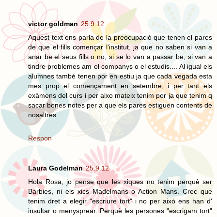
victor goldman
25.9.12
Aquest text ens parla de la preocupació que tenen el pares
de que el fills començar l'institut, ja que no saben si van a
anar be el seus fills o no, si se lo van a passar be, si van a
tindre problemes am el companys o el estudis.... Al igual els
alumnes també tenen por en estiu ja que cada vegada esta
mes prop el començament en setembre, i per tant els
exàmens del curs i per aixo mateix tenim por ja que tenim q
sacar bones notes per a que els pares estiguen contents de
nosaltres.
Respon
Laura Godelman
25.9.12
Hola Rosa, jo pense que les xiques no tenim perquè ser
Barbies, ni els xics Madelmans o Action Mans. Crec que
tenim dret a elegir "escriure tort" i no per aixó ens han d'
insultar o menysprear. Perquè les persones "escrigam tort"