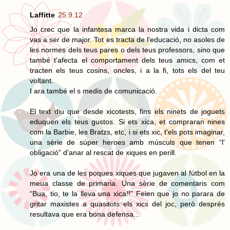
Laffitte
25.9.12
Jo crec que la infantesa marca la nostra vida i dicta com
vas a ser de major. Tot es tracta de l'educació, no asoles de
les normes dels teus pares o dels teus professors, sino que
també t'afecta el comportament dels teus amics, com et
tracten els teus cosins, oncles, i a la fi, tots els del teu
voltant.
I ara també el s medis de comunicació.
El text diu que desde xicotests, fins els ninets de joguets
eduquen els teus gustos. Si ets xica, et compraran nines
com la Barbie, les Bratzs, etc, i si ets xic, t'els pots imaginar,
una sèrie de súper heroes amb músculs que tenen “l'
obligació” d'anar al rescat de xiques en perill.
Jo era una de les poques xiques que jugaven al fútbol en la
meua classe de primaria. Una sèrie de comentaris com
“Bua, tio, te la lleva una xica!!” Feien que jo no parara de
gritar maxistes a quasitots els xics del joc, però després
resultava que era bona defensa...