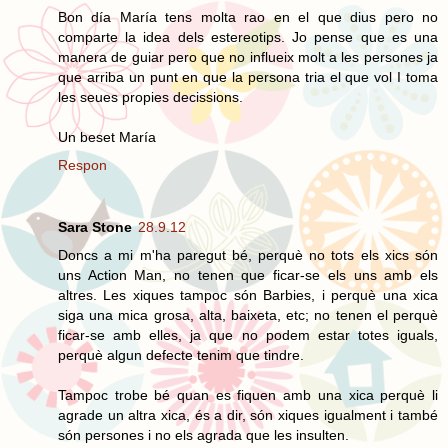
Bon día María tens molta rao en el que dius pero no
comparte la idea dels estereotips. Jo pense que es una
manera de guiar pero que no influeix molt a les persones ja
que arriba un punt en que la persona tria el que vol I toma
les seues propies decissions.
Un beset María
Respon
Sara Stone
28.9.12
Doncs a mi m'ha paregut bé, perquè no tots els xics són
uns Action Man, no tenen que ficar-se els uns amb els
altres. Les xiques tampoc són Barbies, i perquè una xica
siga una mica grosa, alta, baixeta, etc; no tenen el perquè
ficar-se amb elles, ja que no podem estar totes iguals,
perquè algun defecte tenim que tindre.
Tampoc trobe bé quan es fiquen amb una xica perquè li
agrade un altra xica, és a dir, són xiques igualment i també
són persones i no els agrada que les insulten.