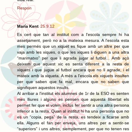
Respon
María Kent
25.9.12
Es cert que tan al institut com a l'escola sempre hi ha
assetjament, però no a la mateixa mesura. A l'escola esta
mes permés que un xiquet es fique amb un altre per que
vaja amb les xiques, o que les xiques li diguen a una altra
“marimatxo” per que li agrada jugar al futbol... Amb açò
deixem que aquest xic es senta diferent a la resta de
xiquets i que jugue al futbol ancara que no li agrade, i el
mateix amb la xiqueta. A més a l'escola els xiquets insulten
per que saben que fa mal, encara que no saben que
signifiquen aquestos insults.
Al arribar a l'institut els alumnes de 1r de la ESO es senten
mes lliures i alguns es pensen que aquesta llibertat els
permet fer que el volen, inclús fer sentir a una altra persona
inferior a la resta. Quan al institut hi ha una persona que no
es un “copia, pega” de la resta, es tendeix a ficarse amb
ella. Alguns el fan per enveja, uns altres per a sentir-se
“superiors” i uns altres, siemplement, per que no tenen res