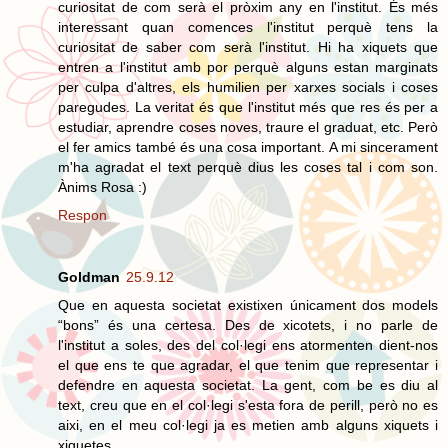
curiositat de com serà el pròxim any en l'institut. És més
interessant quan comences l'institut perquè tens la
curiositat de saber com serà l'institut. Hi ha xiquets que
entren a l'institut amb por perquè alguns estan marginats
per culpa d'altres, els humilien per xarxes socials i coses
paregudes. La veritat és que l'institut més que res és per a
estudiar, aprendre coses noves, traure el graduat, etc. Però
el fer amics també és una cosa important. A mi sincerament
m'ha agradat el text perquè dius les coses tal i com son.
Ànims Rosa :)
Respon
Goldman
25.9.12
Que en aquesta societat existixen únicament dos models
“bons” és una certesa. Des de xicotets, i no parle de
l'institut a soles, des del col·legi ens atormenten dient-nos
el que ens te que agradar, el que tenim que representar i
defendre en aquesta societat. La gent, com be es diu al
text, creu que en el col·legi s'esta fora de perill, però no es
aixi, en el meu col·legi ja es metien amb alguns xiquets i
xiquetes.