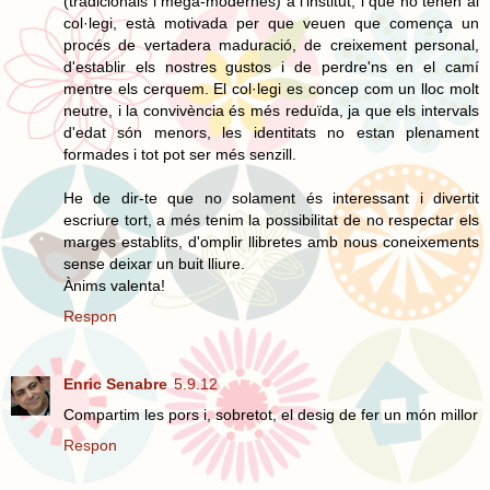
(tradicionals i mega-modernes) a l'institut, i que no tenen al
col·legi, està motivada per que veuen que comença un
procés de vertadera maduració, de creixement personal,
d'establir els nostres gustos i de perdre'ns en el camí
mentre els cerquem. El col·legi es concep com un lloc molt
neutre, i la convivència és més reduïda, ja que els intervals
d'edat són menors, les identitats no estan plenament
formades i tot pot ser més senzill.
He de dir-te que no solament és interessant i divertit
escriure tort, a més tenim la possibilitat de no respectar els
marges establits, d'omplir llibretes amb nous coneixements
sense deixar un buit lliure.
Ànims valenta!
Respon
Enric Senabre
5.9.12
Compartim les pors i, sobretot, el desig de fer un món millor
Respon