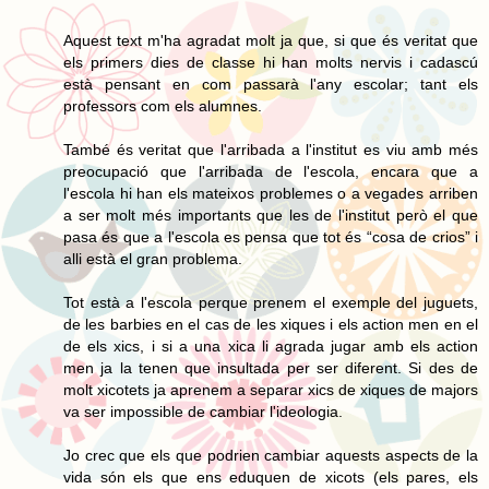
Aquest text m'ha agradat molt ja que, si que és veritat que
els primers dies de classe hi han molts nervis i cadascú
està pensant en com passarà l'any escolar; tant els
professors com els alumnes.
També és veritat que l'arribada a l'institut es viu amb més
preocupació que l'arribada de l'escola, encara que a
l'escola hi han els mateixos problemes o a vegades arriben
a ser molt més importants que les de l'institut però el que
pasa és que a l'escola es pensa que tot és “cosa de crios” i
alli està el gran problema.
Tot està a l'escola perque prenem el exemple del juguets,
de les barbies en el cas de les xiques i els action men en el
de els xics, i si a una xica li agrada jugar amb els action
men ja la tenen que insultada per ser diferent. Si des de
molt xicotets ja aprenem a separar xics de xiques de majors
va ser impossible de cambiar l'ideologia.
Jo crec que els que podrien cambiar aquests aspects de la
vida són els que ens eduquen de xicots (els pares, els