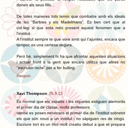
donen als seus fills...
De totes maneres tots tenim que combatre amb els ideals
de les “Barbies y els Madelmans”. Es ben cert que al
col·legi si que esta més present aquest fenomen que a
l'institut.
A l'institut sempre te que vore amb qui t'ajuntes, encara que
tampoc es una certesa segura.
Peró bé, simplement hi ha que afrontar aquestes situacions
i actuar front a la gent que encara utilitza que altres no
“escriuen recte” per a fer bulling.
Respon
Xavi Thompson
25.9.12
És normal que els xiquets i les xiquetes estiguen atemorits
el primer dia de classe, molts professors
també es posen nerviosos el primer dia de l'institut sobretot
els que són nous a un institut i no sàpiguen res de ningú.
Escriure tort és un títol molt creatiu debut a que et prepara