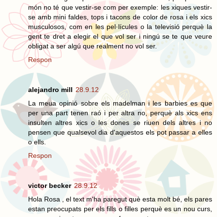
món no té que vestir-se com per exemple: les xiques vestir-
se amb mini faldes, tops i tacons de color de rosa i els xics
musculosos, com en les pel·lícules o la televisió perquè la
gent te dret a elegir el que vol ser i ningú se te que veure
obligat a ser algú que realment no vol ser.
Respon
alejandro mill
28.9.12
La meua opinió sobre els madelman i les barbies es que
per una part tenen raó i per altra no, perquè als xics ens
insulten altres xics o les dones se riuen dels altres i no
pensen que qualsevol dia d'aquestos els pot passar a elles
o ells.
Respon
victor becker
28.9.12
Hola Rosa , el text m'ha paregut què esta molt bé, els pares
estan preocupats per els fills o filles perquè es un nou curs,