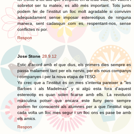
sobretot ser tu mateix, es allò més important. Tots junts
podem fer de l'institut un lloc molt agradable si convivim
adequadament sense imposar estereotipus de ninguna
manera, sent cadasqun com es, respentant-nos, sense
conflictes ni por.
Respon
Jose Stone
28.9.12
Estic d'acord amb el que dius, els primers dies sempre es
passa malament tant per els nervis, per els nous companys
i companyes i per la nova etapa de l'ESO.
Yo crec que a l'institut és on mes s'intenta pareixer a "les
Barbies i als Madelmas" y si algú esta fora d'aquest
estereotip es quan solen ficarse amb ells. La revolució
masculina potser que encara este lluny pero sempre
podem fer conscients als alumnes per a que l'institut siga
cada volta un lloc mes segur i un lloc ons es pase be amb
els amics.
Respon