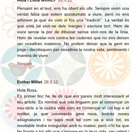
Aida i Lidia WORLF
28.9.12
Pensant en el text, ens ha obert els ulls. Sempre vivim una
veritat falsa que estem acostumats a viure, però no ens
adonem ja que és com si fos una “tradició”. La veritat és
que està bé eixir-se dels marges i escriure tort. Hem de
viure sense la por de dibuixar sense eixir-nos de la línia.
Hem de revelar-nos contra les cadenes que no ens deixen
ser nosaltres mateixos. No podem deixar que la gent en
jutge i decidisquen per nosaltres la nostra vida, sentiments i
manera de viure.
Respon
Esther MIllet
28.9.12
Hola Rosa,
En primer lloc he de dir que em pareix molt interessant el
teu article. Es normal que tots tinguem por al començar un
nou cicle a la nostra vida com es començar el col·legi o el
institut, ja que coneixerás gent nova, tindrás noves
assignatures i no saps molt bé com va a eixir tot, es
inevitable tindre inseguritat amb tu mateix, però n'hi ha que
fer fronte a tot allò que s'impose en la teua vida, ser valent i