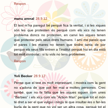
Respon
manu arenal
28.9.12
El text m'ha paregut bé perquè fica la veritat, i si les xiques
són les que protesten és perquè com els xics no tenen
problema doncs no protesten, en canvi les xiques tenen
que protestar pels seus drets humans. I ami me pareix que
el pares i les mares no tenen que tindre tanta de por
perquè els seus fills entren a l'institut perquè hui en dia està
tot molt controlat i si tu vols no tens problemes.
Respon
Yoli Becker
28.9.12
Pense que el text es molt interessant, i mostra com la gent
no s'adona de que pot fer mal a moltes persones. Crec
també, que no fa falta que les xiques siguen com unes
“Barbies” i els xics com els “Action Man” perquè tot el món
té dret a ser el que vulgui i ningú té que insultar-les o fer-les
burla de la gent que no vol ser un altra cosa, perquè tot el