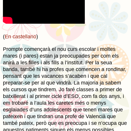
(
En castellano
)
Prompte començarà el nou curs escolar i moltes
mares (i pares) estan ja preocupades per com els
anirà a les filles i als fills a l’institut. Per la seua
banda, també hi ha profes que comencen a rondinar,
pensant que les vacances s’acaben i que cal
preparar-se per al que vindrà. La majoria ja sabem
els cursos que tindrem. Jo faré classes a primer de
batxillerat i al primer cicle d’ESO, com fa dos anys, i
em trobaré a l’aula les caretes més o menys
esglaiades d’uns adolescents que tenen mares que
pateixen i que tindran una profe de Valencià que
també pateix, però que es preocupa i se n’ocupa que
aquestos patiments siguen els menys possibles.