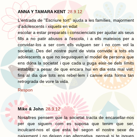
ANNA Y TAMARA KENT
28.9.12
L'entrada de ''Escriure tort'' ajuda a les famílies, majorment
d'adolescents i xiquets en edat
escolar a estar preparats i conscienciats per ajudar als seus
fills a no patir abusos a l'escola, i a ells mateixos per a
convidar-los a ser com ells vulguen ser i no com vol la
societat. Des del nostre punt de vista convide a tots els
adolescents a que no seguisquen el model de persona que
ens dóna la societat i que cada u puga eixir-se dels límits
establits, a pesar de que encara hui en dia esta mal vist,
fins al dia que tots ens rebel·lem i canvie esta forma tan
retrograda de vore la vida.
Respon
Mike & John
28.9.12
Nosaltres pensem que la societat tracta de encasellar-nos
per que siguem com es suposa que tenim que ser,
inculcant-nos el que esta bé segon el nostre sexe de
naixement i no deixen cap alternativa, perquè si te isques