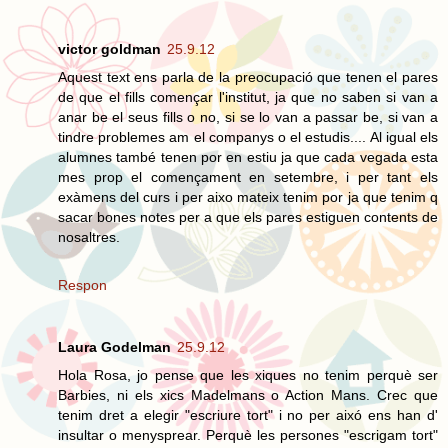
victor goldman
25.9.12
Aquest text ens parla de la preocupació que tenen el pares
de que el fills començar l'institut, ja que no saben si van a
anar be el seus fills o no, si se lo van a passar be, si van a
tindre problemes am el companys o el estudis.... Al igual els
alumnes també tenen por en estiu ja que cada vegada esta
mes prop el començament en setembre, i per tant els
exàmens del curs i per aixo mateix tenim por ja que tenim q
sacar bones notes per a que els pares estiguen contents de
nosaltres.
Respon
Laura Godelman
25.9.12
Hola Rosa, jo pense que les xiques no tenim perquè ser
Barbies, ni els xics Madelmans o Action Mans. Crec que
tenim dret a elegir "escriure tort" i no per aixó ens han d'
insultar o menysprear. Perquè les persones "escrigam tort"