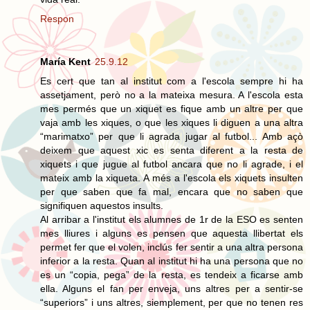
Respon
María Kent
25.9.12
Es cert que tan al institut com a l'escola sempre hi ha
assetjament, però no a la mateixa mesura. A l'escola esta
mes permés que un xiquet es fique amb un altre per que
vaja amb les xiques, o que les xiques li diguen a una altra
“marimatxo” per que li agrada jugar al futbol... Amb açò
deixem que aquest xic es senta diferent a la resta de
xiquets i que jugue al futbol ancara que no li agrade, i el
mateix amb la xiqueta. A més a l'escola els xiquets insulten
per que saben que fa mal, encara que no saben que
signifiquen aquestos insults.
Al arribar a l'institut els alumnes de 1r de la ESO es senten
mes lliures i alguns es pensen que aquesta llibertat els
permet fer que el volen, inclús fer sentir a una altra persona
inferior a la resta. Quan al institut hi ha una persona que no
es un “copia, pega” de la resta, es tendeix a ficarse amb
ella. Alguns el fan per enveja, uns altres per a sentir-se
“superiors” i uns altres, siemplement, per que no tenen res