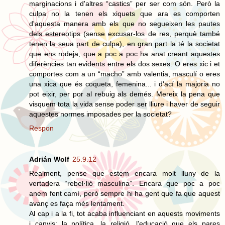
marginacions i d'altres “castics” per ser com són. Però la
culpa no la tenen els xiquets que ara es comporten
d'aquesta manera amb els que no segueixen les pautes
dels estereotips (sense excusar-los de res, perquè també
tenen la seua part de culpa), en gran part la té la societat
que ens rodeja, que a poc a poc ha anat creant aquestes
diferències tan evidents entre els dos sexes. O eres xic i et
comportes com a un “macho” amb valentia, masculí o eres
una xica que és coqueta, femenina... i d'ací la majoria no
pot eixir, per por al rebuig als demés. Mereix la pena que
visquem tota la vida sense poder ser lliure i haver de seguir
aquestes normes imposades per la societat?
Respon
Adrián Wolf
25.9.12
Realment, pense que estem encara molt lluny de la
vertadera “rebel·lió masculina”. Encara que poc a poc
anem fent camí, però sempre hi ha gent que fa que aquest
avanç es faça més lentament.
Al cap i a la fi, tot acaba influenciant en aquests moviments
i canvis: la política, la religió, l'educació que els pares