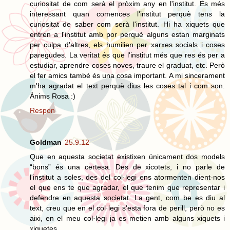
curiositat de com serà el pròxim any en l'institut. És més
interessant quan comences l'institut perquè tens la
curiositat de saber com serà l'institut. Hi ha xiquets que
entren a l'institut amb por perquè alguns estan marginats
per culpa d'altres, els humilien per xarxes socials i coses
paregudes. La veritat és que l'institut més que res és per a
estudiar, aprendre coses noves, traure el graduat, etc. Però
el fer amics també és una cosa important. A mi sincerament
m'ha agradat el text perquè dius les coses tal i com son.
Ànims Rosa :)
Respon
Goldman
25.9.12
Que en aquesta societat existixen únicament dos models
“bons” és una certesa. Des de xicotets, i no parle de
l'institut a soles, des del col·legi ens atormenten dient-nos
el que ens te que agradar, el que tenim que representar i
defendre en aquesta societat. La gent, com be es diu al
text, creu que en el col·legi s'esta fora de perill, però no es
aixi, en el meu col·legi ja es metien amb alguns xiquets i
xiquetes.