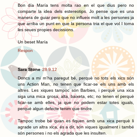
Bon día María tens molta rao en el que dius pero no
comparte la idea dels estereotips. Jo pense que es una
manera de guiar pero que no influeix molt a les persones ja
que arriba un punt en que la persona tria el que vol I toma
les seues propies decissions.
Un beset María
Respon
Sara Stone
28.9.12
Doncs a mi m'ha paregut bé, perquè no tots els xics són
uns Action Man, no tenen que ficar-se els uns amb els
altres. Les xiques tampoc són Barbies, i perquè una xica
siga una mica grosa, alta, baixeta, etc; no tenen el perquè
ficar-se amb elles, ja que no podem estar totes iguals,
perquè algun defecte tenim que tindre.
Tampoc trobe bé quan es fiquen amb una xica perquè li
agrade un altra xica, és a dir, són xiques igualment i també
són persones i no els agrada que les insulten.