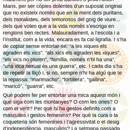
Mans, per ser còpies dolentes d’un suposat original
que no existeix només que en la ment dels puritans,
dels moralistes, dels temorosos del goig de viure...
dels que volen que a la vida només s’escriga en
renglons ben rectes. Malauradament, a l’escola i a
l’institut, com a la vida, encara es fa cal·ligrafia. I s’ha
de copiar sense entortar-se: “a les xiques els
agraden els xics”, “als xics els agraden les xiques”,
“els xics no ploren”, “família, només n’hi ha una”,
"una xica sexual és una guarra", etc. I cada dia s’ha
de repetir la lliçó i, si no, sempre n’hi ha algú que te
la repassa: “marimacho”, “tortillera”, “gallina”,
“maricó”, "guarra", etc.
Què podem fer per entortar una mica aquest món i
que siga com les muntanyes? O com les ones? O
com el vent? Per què hi ha gestos definits com a
masculins i gestos femenins? Per què la cura o la
coqueteria són femenines i l’agressivitat o el desig
d’independència, masculins? La setmana passada