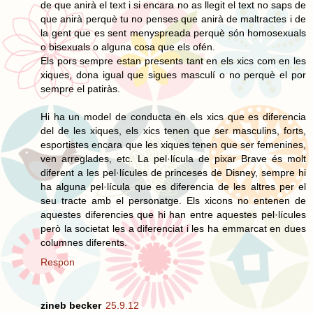
de que anirà el text i si encara no as llegit el text no saps de
que anirà perquè tu no penses que anirà de maltractes i de
la gent que es sent menyspreada perquè són homosexuals
o bisexuals o alguna cosa que els ofén.
Els pors sempre estan presents tant en els xics com en les
xiques, dona igual que sigues masculí o no perquè el por
sempre el patiràs.
Hi ha un model de conducta en els xics que es diferencia
del de les xiques, els xics tenen que ser masculins, forts,
esportistes encara que les xiques tenen que ser femenines,
ven arreglades, etc. La pel·lícula de pixar Brave és molt
diferent a les pel·lícules de princeses de Disney, sempre hi
ha alguna pel·lícula que es diferencia de les altres per el
seu tracte amb el personatge. Els xicons no entenen de
aquestes diferencies que hi han entre aquestes pel·lícules
però la societat les a diferenciat i les ha emmarcat en dues
columnes diferents.
Respon
zineb becker
25.9.12