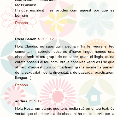
Molts anims!
I sigue escribint mes articles com aquest por que es
bonisim
Respon
Rosa Sanchis
20.9.12
Hola Clàudia, no saps quin alegria m'ha fet veure el teu
comentari, i sobretot després d'haver tingut només una
classe amb el teu grup i de no saber, quan el llegia, quina
careta posar-li al teu nom. Ara ja coneixes karici.es i sé que
al llarg d'aquest curs compartirem grans moments parlant
de la sexualitat i de la diversitat, i, de passada, practicarem
llengua. :)
Respon
andrea
21.9.12
Hola Rosa, em pareix que tens molta raó en el teu text, és
veritat que el primer dia de classe hi ha molts nervis per la