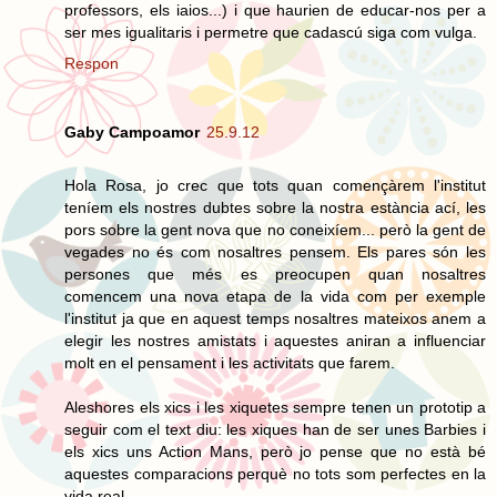
professors, els iaios...) i que haurien de educar-nos per a
ser mes igualitaris i permetre que cadascú siga com vulga.
Respon
Gaby Campoamor
25.9.12
Hola Rosa, jo crec que tots quan començàrem l'institut
teníem els nostres dubtes sobre la nostra estància ací, les
pors sobre la gent nova que no coneixíem... però la gent de
vegades no és com nosaltres pensem. Els pares són les
persones que més es preocupen quan nosaltres
comencem una nova etapa de la vida com per exemple
l'institut ja que en aquest temps nosaltres mateixos anem a
elegir les nostres amistats i aquestes aniran a influenciar
molt en el pensament i les activitats que farem.
Aleshores els xics i les xiquetes sempre tenen un prototip a
seguir com el text diu: les xiques han de ser unes Barbies i
els xics uns Action Mans, però jo pense que no està bé
aquestes comparacions perquè no tots som perfectes en la
vida real.