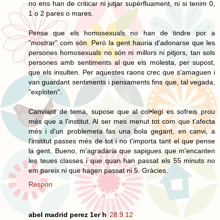
no ens han de criticar ni jutjar supèrfluament, ni si tenim 0,
1 o 2 pares o mares.
Pense que els homosexuals no han de tindre por a
"mostrar" com són. Però la gent hauria d'adonarse que les
persones homosexuals no són ni millors ni pitjors, tan sols
persones amb sentiments al que els molesta, per supost,
que els insulten. Per aquestes raons crec que s'amaguen i
van guardant sentiments i pensaments fins que, tal vegada,
"exploten".
Canviant de tema, supose que al col•legi es sofreis prou
més que a l'institut. Al ser mes menut tot com que t'afecta
més i d'un problemeta fas una bola gegant, en canvi, a
l'institut passes més de tot i no t'importa tant el que pense
la gent. Bueno, m'agradaria que sapigues que m'encanten
les teues classes i que quan han passat els 55 minuts no
em pareix ni que hagen passat ni 5. Gràcies.
Respon
abel madrid perez 1er h
28.9.12