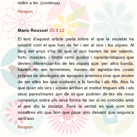
millor a fer. (continua)
Respon
Mario Roussel
25.9.12
El text d'aquest article parla sobre el que la societat ha
establit com el que han de fer i ser el xics i les xiques. Al
llarg del anys s'ha dit que el xics havien de ser valents,
forts, mascles, i tindre certs gustos i característiques que
devien diferenciar-los de les xiques que, per altra banda,
havien de ser femenines, havien de agradar-les coses
pròpies de ideologies de èpoques anteriors com que devien
de ser elles les que cuidaren a la família i als fills. Aixo fa
que quan els xics i xiques arriben al institut tinguen ells i els
seus pares/mares por de el que podrien dir-les els nous
companys sobre els seva forma de ser si no coincidix amb
el que diu la societat. Però la veritat es que som tots
nosaltres els que fem que pase aixo deixant que seguisca
sent així.
Respon