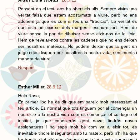
Aida i Lidia WORLF
28.9.12
Pensant en el text, ens ha obert els ulls. Sempre vivim una
veritat falsa que estem acostumats a viure, però no ens
adonem ja que és com si fos una “tradició”. La veritat és
que està bé eixir-se dels marges i escriure tort. Hem de
viure sense la por de dibuixar sense eixir-nos de la línia.
Hem de revelar-nos contra les cadenes que no ens deixen
ser nosaltres mateixos. No podem deixar que la gent en
jutge i decidisquen per nosaltres la nostra vida, sentiments i
manera de viure.
Respon
Esther MIllet
28.9.12
Hola Rosa,
En primer lloc he de dir que em pareix molt interessant el
teu article. Es normal que tots tinguem por al començar un
nou cicle a la nostra vida com es començar el col·legi o el
institut, ja que coneixerás gent nova, tindrás noves
assignatures i no saps molt bé com va a eixir tot, es
inevitable tindre inseguritat amb tu mateix, però n'hi ha que
fer fronte a tot allò que s'impose en la teua vida, ser valent i