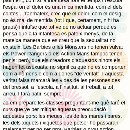
patiment, com si la infantesa fóra el temps i l’escola
l’espai on el dolor és una mica mentida, com el dels
contes... Tanmateix, crec que el dolor, com el desig,
no és mai de mentida (tot i que, certament, n’hi ha
graus) i intuïsc que tot ve de no actuar perquè es
pensa que a la infantesa es pateix menys, de la
mateixa manera que es creu que la sexualitat no
existeix. Les Barbies o les Monsters no tenen vulva;
els Power Rangers o els Action Mans tampoc tenen
penis; però, que els creadors d’aquestos ninots els
hagen fet asexuats, no significa que no es comporten
com a hòmens o com a dones “de veritat”. I aquesta
veritat falsa marcarà les vides de les persones des
del bressol, a l’escola, a l’institut, al treball, a tot
arreu. I farà patir, sempre.
Jo em prepare les classes preguntant-me què faré el
curs que ve per mitigar aquesta preocupació i
aquestes pors: les meues, les de les mares i pares,
les dels xiquets i xiquetes que potser ho passaran
malament per no ser prou Barbies o prou Action