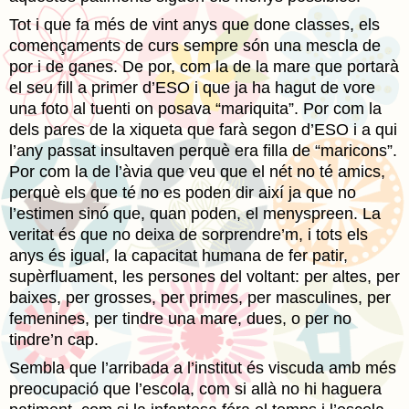
Tot i que fa més de vint anys que done classes, els
començaments de curs sempre són una mescla de
por i de ganes. De por, com la de la mare que portarà
el seu fill a primer d’ESO i que ja ha hagut de vore
una foto al tuenti on posava “mariquita”. Por com la
dels pares de la xiqueta que farà segon d’ESO i a qui
l’any passat insultaven perquè era filla de “maricons”.
Por com la de l’àvia que veu que el nét no té amics,
perquè els que té no es poden dir així ja que no
l’estimen sinó que, quan poden, el menyspreen. La
veritat és que no deixa de sorprendre’m, i tots els
anys és igual, la capacitat humana de fer patir,
supèrfluament, les persones del voltant: per altes, per
baixes, per grosses, per primes, per masculines, per
femenines, per tindre una mare, dues, o per no
tindre’n cap.
Sembla que l’arribada a l’institut és viscuda amb més
preocupació que l’escola, com si allà no hi haguera