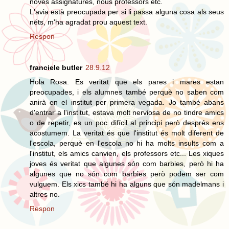
noves assignatures, nous professors etc.
L'avia està preocupada per si li passa alguna cosa als seus
néts, m'ha agradat prou aquest text.
Respon
franciele butler
28.9.12
Hola Rosa. Es veritat que els pares i mares estan
preocupades, i els alumnes també perquè no saben com
anirà en el institut per primera vegada. Jo també abans
d'entrar a l'institut, estava molt nerviosa de no tindre amics
o de repetir, es un poc difícil al principi però després ens
acostumem. La veritat és que l'institut és molt diferent de
l'escola, perquè en l'escola no hi ha molts insults com a
l'institut, els amics canvien, els professors etc... Les xiques
joves és veritat que algunes són com barbies, però hi ha
algunes que no són com barbies però podem ser com
vulguem. Els xics també hi ha alguns que són madelmans i
altres no.
Respon