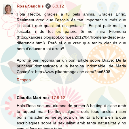
Rosa Sanchis
6.9.12
Hola Hèctor, gràcies a tu pels ànims. Gràcies Enric.
Realment crec que l’escola és tan important o més que
l’institut i que quasi tot es gesta allí. Es pot patir molt, a
l’escola, i de fet es pateix. Si no, mira Filomena
(http://karicies.blogspot.com.es/2012/04/filomena-desde-la-
diferencia.html). Però el que crec que tenim clar és que
hem d’educar a tot arreu!!
Aprofite per recomanar un bon article sobre Brave: De la
princesa domesticada a la heroína indomable, de Maria
Castejón: http://www.pikaramagazine.com/?p=6808
Respon
Claudia Martinez
17.9.12
Hola Rosa soc una alumna de primer A he tingut clase amb
tu aquest mati he llegit alguns dels teus aricles i son
bonisims ademes me agrada un munto la forma en la que
escribisques sobre la sexualitat amb tanta naturalitat y no
com si fora un tema tabu.