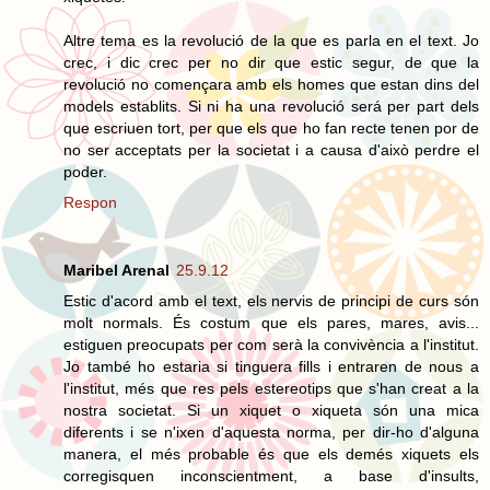
Altre tema es la revolució de la que es parla en el text. Jo
crec, i dic crec per no dir que estic segur, de que la
revolució no començara amb els homes que estan dins del
models establits. Si ni ha una revolució será per part dels
que escriuen tort, per que els que ho fan recte tenen por de
no ser acceptats per la societat i a causa d'això perdre el
poder.
Respon
Maribel Arenal
25.9.12
Estic d'acord amb el text, els nervis de principi de curs són
molt normals. És costum que els pares, mares, avis...
estiguen preocupats per com serà la convivència a l'institut.
Jo també ho estaria si tinguera fills i entraren de nous a
l'institut, més que res pels estereotips que s'han creat a la
nostra societat. Si un xiquet o xiqueta són una mica
diferents i se n'ixen d'aquesta norma, per dir-ho d'alguna
manera, el més probable és que els demés xiquets els
corregisquen inconscientment, a base d'insults,