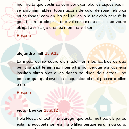
món no té que vestir-se com per exemple: les xiques vestir-
se amb mini faldes, tops i tacons de color de rosa i els xics
musculosos, com en les pel·lícules o la televisió perquè la
gent te dret a elegir el que vol ser i ningú se te que veure
obligat a ser algú que realment no vol ser.
Respon
alejandro mill
28.9.12
La meua opinió sobre els madelman i les barbies es que
per una part tenen raó i per altra no, perquè als xics ens
insulten altres xics o les dones se riuen dels altres i no
pensen que qualsevol dia d'aquestos els pot passar a elles
o ells.
Respon
victor becker
28.9.12
Hola Rosa , el text m'ha paregut què esta molt bé, els pares
estan preocupats per els fills o filles perquè es un nou curs,