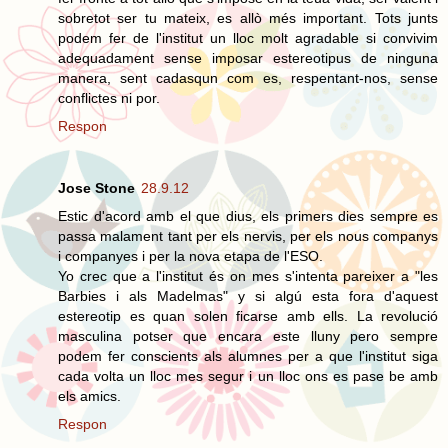
sobretot ser tu mateix, es allò més important. Tots junts
podem fer de l'institut un lloc molt agradable si convivim
adequadament sense imposar estereotipus de ninguna
manera, sent cadasqun com es, respentant-nos, sense
conflictes ni por.
Respon
Jose Stone
28.9.12
Estic d'acord amb el que dius, els primers dies sempre es
passa malament tant per els nervis, per els nous companys
i companyes i per la nova etapa de l'ESO.
Yo crec que a l'institut és on mes s'intenta pareixer a "les
Barbies i als Madelmas" y si algú esta fora d'aquest
estereotip es quan solen ficarse amb ells. La revolució
masculina potser que encara este lluny pero sempre
podem fer conscients als alumnes per a que l'institut siga
cada volta un lloc mes segur i un lloc ons es pase be amb
els amics.
Respon