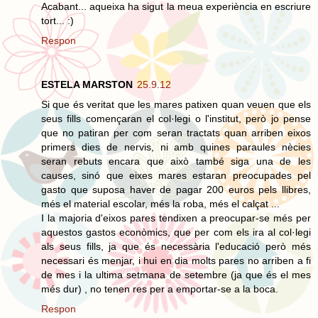
Acabant... aqueixa ha sigut la meua experiència en escriure
tort... :)
Respon
ESTELA MARSTON
25.9.12
Si que és veritat que les mares patixen quan veuen que els
seus fills començaran el col·legi o l'institut, però jo pense
que no patiran per com seran tractats quan arriben eixos
primers dies de nervis, ni amb quines paraules nècies
seran rebuts encara que això també siga una de les
causes, sinó que eixes mares estaran preocupades pel
gasto que suposa haver de pagar 200 euros pels llibres,
més el material escolar, més la roba, més el calçat ...
I la majoria d'eixos pares tendixen a preocupar-se més per
aquestos gastos econòmics, que per com els ira al col·legi
als seus fills, ja que és necessària l'educació però més
necessari és menjar, i hui en dia molts pares no arriben a fi
de mes i la ultima setmana de setembre (ja que és el mes
més dur) , no tenen res per a emportar-se a la boca.
Respon