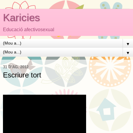
Karicies
Educació afectivosexual
▼
▼
31 D’AG. 2012
Escriure tort