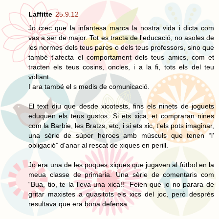
Laffitte
25.9.12
Jo crec que la infantesa marca la nostra vida i dicta com
vas a ser de major. Tot es tracta de l'educació, no asoles de
les normes dels teus pares o dels teus professors, sino que
també t'afecta el comportament dels teus amics, com et
tracten els teus cosins, oncles, i a la fi, tots els del teu
voltant.
I ara també el s medis de comunicació.
El text diu que desde xicotests, fins els ninets de joguets
eduquen els teus gustos. Si ets xica, et compraran nines
com la Barbie, les Bratzs, etc, i si ets xic, t'els pots imaginar,
una sèrie de súper heroes amb músculs que tenen “l'
obligació” d'anar al rescat de xiques en perill.
Jo era una de les poques xiques que jugaven al fútbol en la
meua classe de primaria. Una sèrie de comentaris com
“Bua, tio, te la lleva una xica!!” Feien que jo no parara de
gritar maxistes a quasitots els xics del joc, però després
resultava que era bona defensa...