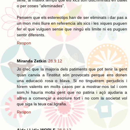
sexe, al mateix temps que els xics son discriminats en ballet
o per coses “afeminades”.
Pensem que els estereotips han de ser eliminats i dar pas a
un mon més lliure en referencia als xics i les xiques puguen
fer el que vulguen sense que ningú els limite ni es puguen
sentir diferents.
Respon
Miranda Zetkin
28.9.12
Jo crec que la majoria dels patiments que pot tenir la gent
quan canvia a l'institut són provocats perque ens donen
una educació rosa o blava. Si no tinguérem perjudicis i
fórem valents en molts casos per a mostrar-nos tal i com
som,hi hauría molta gent que no patiria i açò ajudaria a
altres a començar a escriure tort i no com la societat vol
que siga la teua cal.ligrafia.
Respon