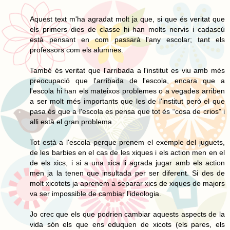
Aquest text m'ha agradat molt ja que, si que és veritat que
els primers dies de classe hi han molts nervis i cadascú
està pensant en com passarà l'any escolar; tant els
professors com els alumnes.
També és veritat que l'arribada a l'institut es viu amb més
preocupació que l'arribada de l'escola, encara que a
l'escola hi han els mateixos problemes o a vegades arriben
a ser molt més importants que les de l'institut però el que
pasa és que a l'escola es pensa que tot és “cosa de crios” i
alli està el gran problema.
Tot està a l'escola perque prenem el exemple del juguets,
de les barbies en el cas de les xiques i els action men en el
de els xics, i si a una xica li agrada jugar amb els action
men ja la tenen que insultada per ser diferent. Si des de
molt xicotets ja aprenem a separar xics de xiques de majors
va ser impossible de cambiar l'ideologia.
Jo crec que els que podrien cambiar aquests aspects de la
vida són els que ens eduquen de xicots (els pares, els