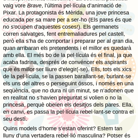
vaig vore
Brave
, l’última pel·lícula d’animació de
Pixar. La protagonista és Mèrida, una jove princesa
educada per sa mare per a ser-ho (Els pares és que
no s'ocupen d'aquestes coses!). Els germanets
corren salvatges, fent entremaliadures pel castell,
però ella s’ha de comportar i preparar per al gran dia,
quan arribaran els pretendents i el millor es quedarà
amb ella. El més bo de la pel·lícula és el final, ja que
acaba fadrina, després de convéncer els aspirants
que és millor ser lliure d’elegir(-se). Ells, tots els xics
de la pel·lícula, se la passen barallant-se, burlant-se
els uns del altres o perseguint óssos, i només en una
seqüència, que no dura ni un minut, se n’adonen que
en realitat no s’havien preguntat si volien o no la
princesa, perquè obeïen els desitjos dels pares. Ella,
en canvi, es passa la pel·lícula rebel·lant-se contra el
seu destí.
Quins models d’home s’estan oferint? Estem tan
lluny d’una vertadera rebel·lió masculina? Potser és