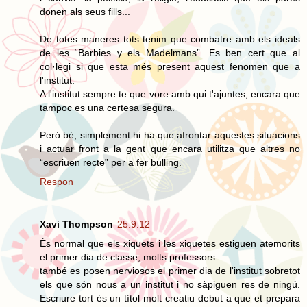
donen als seus fills...
De totes maneres tots tenim que combatre amb els ideals
de les “Barbies y els Madelmans”. Es ben cert que al
col·legi si que esta més present aquest fenomen que a
l'institut.
A l'institut sempre te que vore amb qui t'ajuntes, encara que
tampoc es una certesa segura.
Peró bé, simplement hi ha que afrontar aquestes situacions
i actuar front a la gent que encara utilitza que altres no
“escriuen recte” per a fer bulling.
Respon
Xavi Thompson
25.9.12
És normal que els xiquets i les xiquetes estiguen atemorits
el primer dia de classe, molts professors
també es posen nerviosos el primer dia de l'institut sobretot
els que són nous a un institut i no sàpiguen res de ningú.
Escriure tort és un títol molt creatiu debut a que et prepara