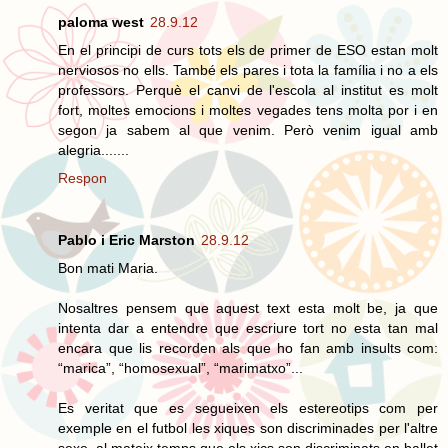
paloma west
28.9.12
En el principi de curs tots els de primer de ESO estan molt
nerviosos no ells. També els pares i tota la família i no a els
professors. Perquè el canvi de l'escola al institut es molt
fort, moltes emocions i moltes vegades tens molta por i en
segon ja sabem al que venim. Però venim igual amb
alegria.......
Respon
Pablo i Eric Marston
28.9.12
Bon mati Maria.
Nosaltres pensem que aquest text esta molt be, ja que
intenta dar a entendre que escriure tort no esta tan mal
encara que lis recorden als que ho fan amb insults com:
“marica”, “homosexual”, “marimatxo”...
Es veritat que es segueixen els estereotips com per
exemple en el futbol les xiques son discriminades per l'altre