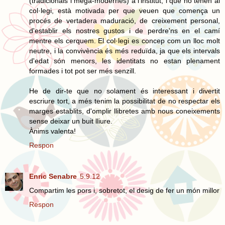
(tradicionals i mega-modernes) a l'institut, i que no tenen al
col·legi, està motivada per que veuen que comença un
procés de vertadera maduració, de creixement personal,
d'establir els nostres gustos i de perdre'ns en el camí
mentre els cerquem. El col·legi es concep com un lloc molt
neutre, i la convivència és més reduïda, ja que els intervals
d'edat són menors, les identitats no estan plenament
formades i tot pot ser més senzill.
He de dir-te que no solament és interessant i divertit
escriure tort, a més tenim la possibilitat de no respectar els
marges establits, d'omplir llibretes amb nous coneixements
sense deixar un buit lliure.
Ànims valenta!
Respon
Enric Senabre
5.9.12
Compartim les pors i, sobretot, el desig de fer un món millor
Respon