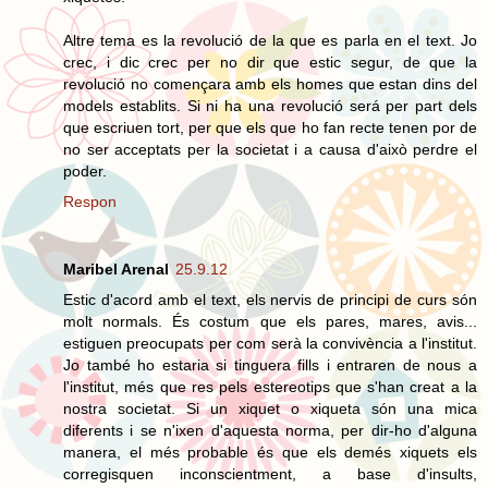
Altre tema es la revolució de la que es parla en el text. Jo
crec, i dic crec per no dir que estic segur, de que la
revolució no començara amb els homes que estan dins del
models establits. Si ni ha una revolució será per part dels
que escriuen tort, per que els que ho fan recte tenen por de
no ser acceptats per la societat i a causa d'això perdre el
poder.
Respon
Maribel Arenal
25.9.12
Estic d'acord amb el text, els nervis de principi de curs són
molt normals. És costum que els pares, mares, avis...
estiguen preocupats per com serà la convivència a l'institut.
Jo també ho estaria si tinguera fills i entraren de nous a
l'institut, més que res pels estereotips que s'han creat a la
nostra societat. Si un xiquet o xiqueta són una mica
diferents i se n'ixen d'aquesta norma, per dir-ho d'alguna
manera, el més probable és que els demés xiquets els
corregisquen inconscientment, a base d'insults,