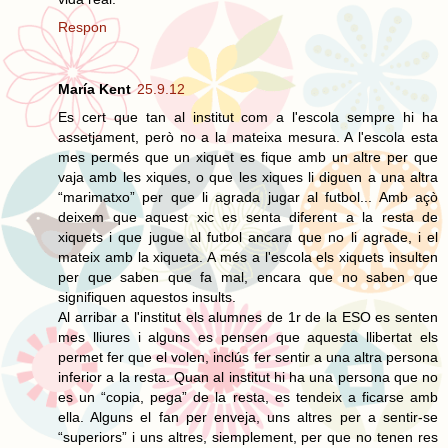
Respon
María Kent
25.9.12
Es cert que tan al institut com a l'escola sempre hi ha
assetjament, però no a la mateixa mesura. A l'escola esta
mes permés que un xiquet es fique amb un altre per que
vaja amb les xiques, o que les xiques li diguen a una altra
“marimatxo” per que li agrada jugar al futbol... Amb açò
deixem que aquest xic es senta diferent a la resta de
xiquets i que jugue al futbol ancara que no li agrade, i el
mateix amb la xiqueta. A més a l'escola els xiquets insulten
per que saben que fa mal, encara que no saben que
signifiquen aquestos insults.
Al arribar a l'institut els alumnes de 1r de la ESO es senten
mes lliures i alguns es pensen que aquesta llibertat els
permet fer que el volen, inclús fer sentir a una altra persona
inferior a la resta. Quan al institut hi ha una persona que no
es un “copia, pega” de la resta, es tendeix a ficarse amb
ella. Alguns el fan per enveja, uns altres per a sentir-se
“superiors” i uns altres, siemplement, per que no tenen res