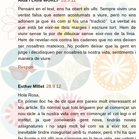
Aida i Lidia WORLF
28.9.12
Pensant en el text, ens ha obert els ulls. Sempre vivim una
veritat falsa que estem acostumats a viure, però no ens
adonem ja que és com si fos una “tradició”. La veritat és
que està bé eixir-se dels marges i escriure tort. Hem de
viure sense la por de dibuixar sense eixir-nos de la línia.
Hem de revelar-nos contra les cadenes que no ens deixen
ser nosaltres mateixos. No podem deixar que la gent en
jutge i decidisquen per nosaltres la nostra vida, sentiments i
manera de viure.
Respon
Esther MIllet
28.9.12
Hola Rosa,
En primer lloc he de dir que em pareix molt interessant el
teu article. Es normal que tots tinguem por al començar un
nou cicle a la nostra vida com es començar el col·legi o el
institut, ja que coneixerás gent nova, tindrás noves
assignatures i no saps molt bé com va a eixir tot, es
inevitable tindre inseguritat amb tu mateix, però n'hi ha que
fer fronte a tot allò que s'impose en la teua vida, ser valent i