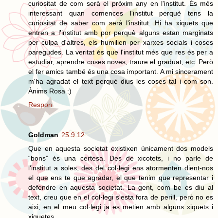
curiositat de com serà el pròxim any en l'institut. És més
interessant quan comences l'institut perquè tens la
curiositat de saber com serà l'institut. Hi ha xiquets que
entren a l'institut amb por perquè alguns estan marginats
per culpa d'altres, els humilien per xarxes socials i coses
paregudes. La veritat és que l'institut més que res és per a
estudiar, aprendre coses noves, traure el graduat, etc. Però
el fer amics també és una cosa important. A mi sincerament
m'ha agradat el text perquè dius les coses tal i com son.
Ànims Rosa :)
Respon
Goldman
25.9.12
Que en aquesta societat existixen únicament dos models
“bons” és una certesa. Des de xicotets, i no parle de
l'institut a soles, des del col·legi ens atormenten dient-nos
el que ens te que agradar, el que tenim que representar i
defendre en aquesta societat. La gent, com be es diu al
text, creu que en el col·legi s'esta fora de perill, però no es
aixi, en el meu col·legi ja es metien amb alguns xiquets i
xiquetes.