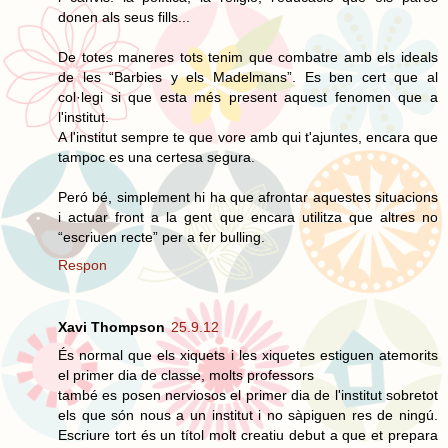
donen als seus fills...
De totes maneres tots tenim que combatre amb els ideals
de les “Barbies y els Madelmans”. Es ben cert que al
col·legi si que esta més present aquest fenomen que a
l'institut.
A l'institut sempre te que vore amb qui t'ajuntes, encara que
tampoc es una certesa segura.
Peró bé, simplement hi ha que afrontar aquestes situacions
i actuar front a la gent que encara utilitza que altres no
“escriuen recte” per a fer bulling.
Respon
Xavi Thompson
25.9.12
És normal que els xiquets i les xiquetes estiguen atemorits
el primer dia de classe, molts professors
també es posen nerviosos el primer dia de l'institut sobretot
els que són nous a un institut i no sàpiguen res de ningú.
Escriure tort és un títol molt creatiu debut a que et prepara