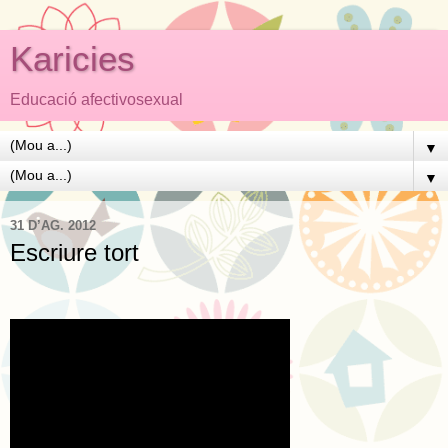
Karicies
Educació afectivosexual
▼
▼
31 D’AG. 2012
Escriure tort