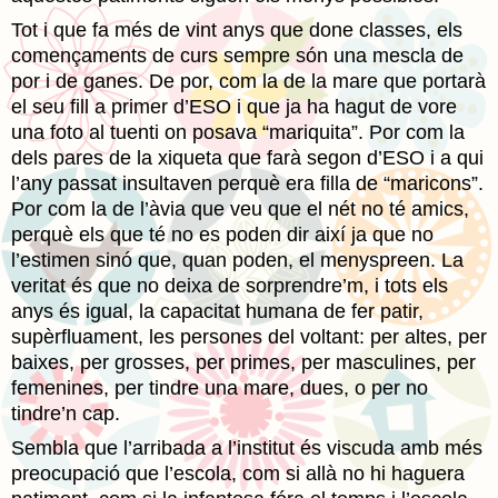
Tot i que fa més de vint anys que done classes, els
començaments de curs sempre són una mescla de
por i de ganes. De por, com la de la mare que portarà
el seu fill a primer d’ESO i que ja ha hagut de vore
una foto al tuenti on posava “mariquita”. Por com la
dels pares de la xiqueta que farà segon d’ESO i a qui
l’any passat insultaven perquè era filla de “maricons”.
Por com la de l’àvia que veu que el nét no té amics,
perquè els que té no es poden dir així ja que no
l’estimen sinó que, quan poden, el menyspreen. La
veritat és que no deixa de sorprendre’m, i tots els
anys és igual, la capacitat humana de fer patir,
supèrfluament, les persones del voltant: per altes, per
baixes, per grosses, per primes, per masculines, per
femenines, per tindre una mare, dues, o per no
tindre’n cap.
Sembla que l’arribada a l’institut és viscuda amb més
preocupació que l’escola, com si allà no hi haguera