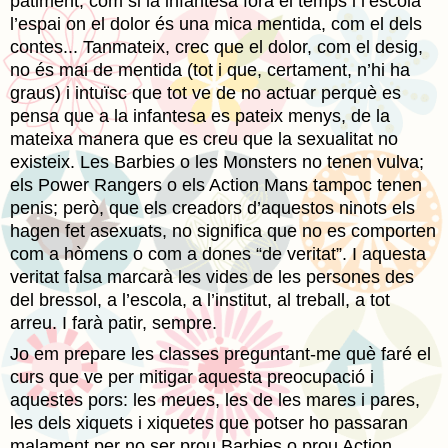
patiment, com si la infantesa fóra el temps i l’escola
l’espai on el dolor és una mica mentida, com el dels
contes... Tanmateix, crec que el dolor, com el desig,
no és mai de mentida (tot i que, certament, n’hi ha
graus) i intuïsc que tot ve de no actuar perquè es
pensa que a la infantesa es pateix menys, de la
mateixa manera que es creu que la sexualitat no
existeix. Les Barbies o les Monsters no tenen vulva;
els Power Rangers o els Action Mans tampoc tenen
penis; però, que els creadors d’aquestos ninots els
hagen fet asexuats, no significa que no es comporten
com a hòmens o com a dones “de veritat”. I aquesta
veritat falsa marcarà les vides de les persones des
del bressol, a l’escola, a l’institut, al treball, a tot
arreu. I farà patir, sempre.
Jo em prepare les classes preguntant-me què faré el
curs que ve per mitigar aquesta preocupació i
aquestes pors: les meues, les de les mares i pares,
les dels xiquets i xiquetes que potser ho passaran
malament per no ser prou Barbies o prou Action