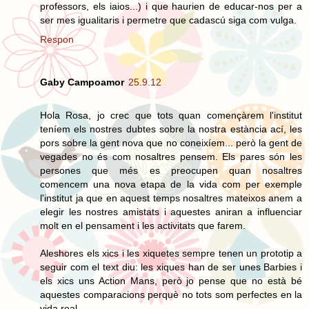
professors, els iaios...) i que haurien de educar-nos per a
ser mes igualitaris i permetre que cadascú siga com vulga.
Respon
Gaby Campoamor
25.9.12
Hola Rosa, jo crec que tots quan començàrem l'institut
teníem els nostres dubtes sobre la nostra estància ací, les
pors sobre la gent nova que no coneixíem... però la gent de
vegades no és com nosaltres pensem. Els pares són les
persones que més es preocupen quan nosaltres
comencem una nova etapa de la vida com per exemple
l'institut ja que en aquest temps nosaltres mateixos anem a
elegir les nostres amistats i aquestes aniran a influenciar
molt en el pensament i les activitats que farem.
Aleshores els xics i les xiquetes sempre tenen un prototip a
seguir com el text diu: les xiques han de ser unes Barbies i
els xics uns Action Mans, però jo pense que no està bé
aquestes comparacions perquè no tots som perfectes en la
vida real.