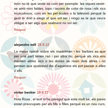
món no té que vestir-se com per exemple: les xiques vestir-
se amb mini faldes, tops i tacons de color de rosa i els xics
musculosos, com en les pel·lícules o la televisió perquè la
gent te dret a elegir el que vol ser i ningú se te que veure
obligat a ser algú que realment no vol ser.
Respon
alejandro mill
28.9.12
La meua opinió sobre els madelman i les barbies es que
per una part tenen raó i per altra no, perquè als xics ens
insulten altres xics o les dones se riuen dels altres i no
pensen que qualsevol dia d'aquestos els pot passar a elles
o ells.
Respon
victor becker
28.9.12
Hola Rosa , el text m'ha paregut què esta molt bé, els pares
estan preocupats per els fills o filles perquè es un nou curs,