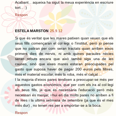
Acabant... aqueixa ha sigut la meua experiència en escriure
tort... :)
Respon
ESTELA MARSTON
25.9.12
Si que és veritat que les mares patixen quan veuen que els
seus fills començaran el col·legi o l'institut, però jo pense
que no patiran per com seran tractats quan arriben eixos
primers dies de nervis, ni amb quines paraules nècies
seran rebuts encara que això també siga una de les
causes, sinó que eixes mares estaran preocupades pel
gasto que suposa haver de pagar 200 euros pels llibres,
més el material escolar, més la roba, més el calçat ...
I la majoria d'eixos pares tendixen a preocupar-se més per
aquestos gastos econòmics, que per com els ira al col·legi
als seus fills, ja que és necessària l'educació però més
necessari és menjar, i hui en dia molts pares no arriben a fi
de mes i la ultima setmana de setembre (ja que és el mes
més dur) , no tenen res per a emportar-se a la boca.
Respon