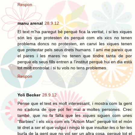
Respon
manu arenal
28.9.12
El text m'ha paregut bé perquè fica la veritat, i si les xiques
són les que protesten és perquè com els xics no tenen
problema doncs no protesten, en canvi les xiques tenen
que protestar pels seus drets humans. I ami me pareix que
el pares i les mares no tenen que tindre tanta de por
perquè els seus fills entren a l'institut perquè hui en dia està
tot molt controlat i si tu vols no tens problemes.
Respon
Yoli Becker
28.9.12
Pense que el text es molt interessant, i mostra com la gent
no s'adona de que pot fer mal a moltes persones. Crec
també, que no fa falta que les xiques siguen com unes
“Barbies” i els xics com els “Action Man” perquè tot el món
té dret a ser el que vulgui i ningú té que insultar-les o fer-les
burla de la gent que no vol ser un altra cosa, perquè tot el