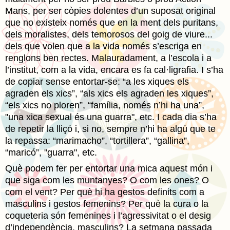
Mans, per ser còpies dolentes d’un suposat original
que no existeix només que en la ment dels puritans,
dels moralistes, dels temorosos del goig de viure...
dels que volen que a la vida només s’escriga en
renglons ben rectes. Malauradament, a l’escola i a
l’institut, com a la vida, encara es fa cal·ligrafia. I s’ha
de copiar sense entortar-se: “a les xiques els
agraden els xics”, “als xics els agraden les xiques”,
“els xics no ploren”, “família, només n’hi ha una”,
"una xica sexual és una guarra", etc. I cada dia s’ha
de repetir la lliçó i, si no, sempre n’hi ha algú que te
la repassa: “marimacho”, “tortillera”, “gallina”,
“maricó”, "guarra", etc.
Què podem fer per entortar una mica aquest món i
que siga com les muntanyes? O com les ones? O
com el vent? Per què hi ha gestos definits com a
masculins i gestos femenins? Per què la cura o la
coqueteria són femenines i l’agressivitat o el desig
d’independència, masculins? La setmana passada