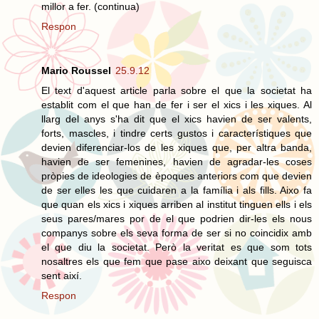
millor a fer. (continua)
Respon
Mario Roussel
25.9.12
El text d'aquest article parla sobre el que la societat ha
establit com el que han de fer i ser el xics i les xiques. Al
llarg del anys s'ha dit que el xics havien de ser valents,
forts, mascles, i tindre certs gustos i característiques que
devien diferenciar-los de les xiques que, per altra banda,
havien de ser femenines, havien de agradar-les coses
pròpies de ideologies de èpoques anteriors com que devien
de ser elles les que cuidaren a la família i als fills. Aixo fa
que quan els xics i xiques arriben al institut tinguen ells i els
seus pares/mares por de el que podrien dir-les els nous
companys sobre els seva forma de ser si no coincidix amb
el que diu la societat. Però la veritat es que som tots
nosaltres els que fem que pase aixo deixant que seguisca
sent així.
Respon