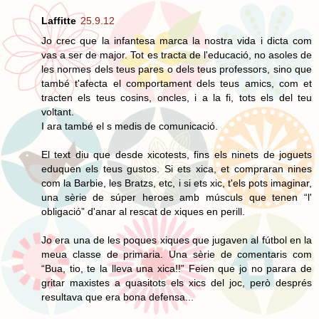
Laffitte
25.9.12
Jo crec que la infantesa marca la nostra vida i dicta com
vas a ser de major. Tot es tracta de l'educació, no asoles de
les normes dels teus pares o dels teus professors, sino que
també t'afecta el comportament dels teus amics, com et
tracten els teus cosins, oncles, i a la fi, tots els del teu
voltant.
I ara també el s medis de comunicació.
El text diu que desde xicotests, fins els ninets de joguets
eduquen els teus gustos. Si ets xica, et compraran nines
com la Barbie, les Bratzs, etc, i si ets xic, t'els pots imaginar,
una sèrie de súper heroes amb músculs que tenen “l'
obligació” d'anar al rescat de xiques en perill.
Jo era una de les poques xiques que jugaven al fútbol en la
meua classe de primaria. Una sèrie de comentaris com
“Bua, tio, te la lleva una xica!!” Feien que jo no parara de
gritar maxistes a quasitots els xics del joc, però després
resultava que era bona defensa...