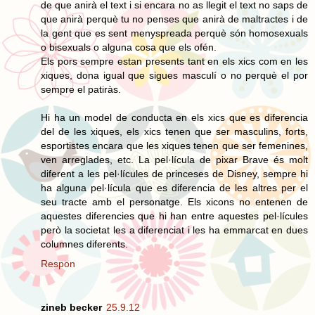
de que anirà el text i si encara no as llegit el text no saps de
que anirà perquè tu no penses que anirà de maltractes i de
la gent que es sent menyspreada perquè són homosexuals
o bisexuals o alguna cosa que els ofén.
Els pors sempre estan presents tant en els xics com en les
xiques, dona igual que sigues masculí o no perquè el por
sempre el patiràs.
Hi ha un model de conducta en els xics que es diferencia
del de les xiques, els xics tenen que ser masculins, forts,
esportistes encara que les xiques tenen que ser femenines,
ven arreglades, etc. La pel·lícula de pixar Brave és molt
diferent a les pel·lícules de princeses de Disney, sempre hi
ha alguna pel·lícula que es diferencia de les altres per el
seu tracte amb el personatge. Els xicons no entenen de
aquestes diferencies que hi han entre aquestes pel·lícules
però la societat les a diferenciat i les ha emmarcat en dues
columnes diferents.
Respon
zineb becker
25.9.12