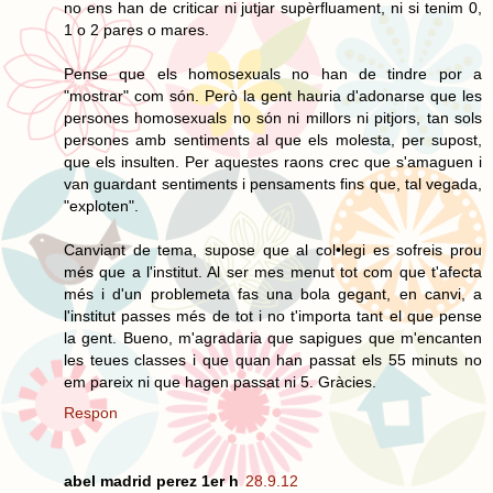
no ens han de criticar ni jutjar supèrfluament, ni si tenim 0,
1 o 2 pares o mares.
Pense que els homosexuals no han de tindre por a
"mostrar" com són. Però la gent hauria d'adonarse que les
persones homosexuals no són ni millors ni pitjors, tan sols
persones amb sentiments al que els molesta, per supost,
que els insulten. Per aquestes raons crec que s'amaguen i
van guardant sentiments i pensaments fins que, tal vegada,
"exploten".
Canviant de tema, supose que al col•legi es sofreis prou
més que a l'institut. Al ser mes menut tot com que t'afecta
més i d'un problemeta fas una bola gegant, en canvi, a
l'institut passes més de tot i no t'importa tant el que pense
la gent. Bueno, m'agradaria que sapigues que m'encanten
les teues classes i que quan han passat els 55 minuts no
em pareix ni que hagen passat ni 5. Gràcies.
Respon
abel madrid perez 1er h
28.9.12