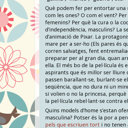
Què podem fer per entortar una 
com les ones? O com el vent? Per 
femenins? Per què la cura o la coq
d’independència, masculins? La 
d’animació de Pixar. La protagoni
mare per a ser-ho (Els pares és q
corren salvatges, fent entremaliad
preparar per al gran dia, quan ar
ella. El més bo de la pel·lícula és
aspirants que és millor ser lliure d’
passen barallant-se, burlant-se e
seqüència, que no dura ni un minu
si volien o no la princesa, perquè 
la pel·lícula rebel·lant-se contra e
Quins models d’home s’estan oferi
masculina? Potser és la por a perd
pels que escriuen tort
i no tenen a