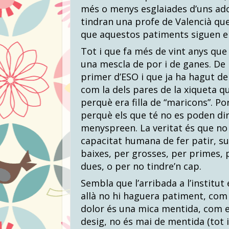
més o menys esglaiades d’uns ad
tindran una profe de Valencià qu
que aquestos patiments siguen e
Tot i que fa més de vint anys qu
una mescla de por i de ganes. De p
primer d’ESO i que ja ha hagut de
com la dels pares de la xiqueta qu
perquè era filla de “maricons”. Po
perquè els que té no es poden dir
menyspreen. La veritat és que no d
capacitat humana de fer patir, su
baixes, per grosses, per primes,
dues, o per no tindre’n cap.
Sembla que l’arribada a l’institu
allà no hi haguera patiment, com si
dolor és una mica mentida, com el
desig, no és mai de mentida (tot i