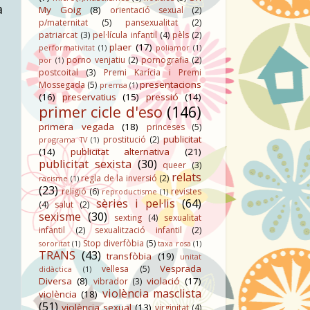
a
My Goig
(8)
orientació sexual
(2)
p/maternitat
(5)
pansexualitat
(2)
patriarcat
(3)
pel·lícula infantil
(4)
pèls
(2)
plaer
(17)
performativitat
(1)
poliamor
(1)
porno venjatiu
(2)
pornografia
(2)
por
(1)
postcoital
(3)
Premi Karícia i Premi
presentacions
Mossegada
(5)
premsa
(1)
(16)
preservatius
(15)
pressió
(14)
primer cicle d'eso
(146)
primera vegada
(18)
princeses
(5)
publicitat
prostitució
(2)
programa TV
(1)
(14)
publicitat alternativa
(21)
publicitat sexista
(30)
queer
(3)
relats
regla de la inversió
(2)
racisme
(1)
(23)
religió
(6)
revistes
reproductisme
(1)
sèries i pel·lis
(64)
(4)
salut
(2)
sexisme
(30)
sexting
(4)
sexualitat
infantil
(2)
sexualització infantil
(2)
Stop diverfòbia
(5)
sororitat
(1)
taxa rosa
(1)
TRANS
(43)
transfòbia
(19)
unitat
Vesprada
vellesa
(5)
didàctica
(1)
Diversa
(8)
violació
(17)
vibrador
(3)
violència masclista
violència
(18)
(51)
violència sexual
(13)
virginitat
(4)