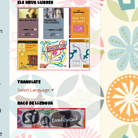
ELS MEUS LLIBRES
n
TRANSLATE
r
Select Language
▼
,
RACÓ DE LLENGUA
i
e