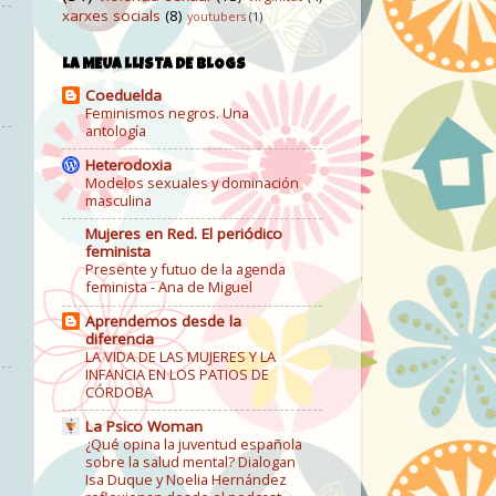
xarxes socials
(8)
youtubers
(1)
LA MEUA LLISTA DE BLOGS
Coeduelda
Feminismos negros. Una
antología
Heterodoxia
Modelos sexuales y dominación
masculina
Mujeres en Red. El periódico
feminista
Presente y futuo de la agenda
feminista - Ana de Miguel
Aprendemos desde la
diferencia
LA VIDA DE LAS MUJERES Y LA
INFANCIA EN LOS PATIOS DE
CÓRDOBA
La Psico Woman
¿Qué opina la juventud española
sobre la salud mental? Dialogan
Isa Duque y Noelia Hernández