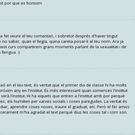
est por que es bonisim
a fet veure el teu comentari, i sobretot després d'haver tingut
no saber, quan el llegia, quina careta posar-li al teu nom. Ara ja
aquest curs compartirem grans moments parlant de la sexualitat i de
 llengua. :)
 en el teu text, és veritat que el primer dia de classe hi ha molts
 pròxim any en l'institut. És més interessant quan comences l'institut
erà l'institut. Hi ha xiquets que entren a l'institut amb por perquè
es, els humilien per xarxes socials i coses paregudes. La veritat és
udiar, aprendre coses noves, traure el graduat, etc. Però el fer amics
cerament m'ha agradat el text perquè dius les coses tal i com son.