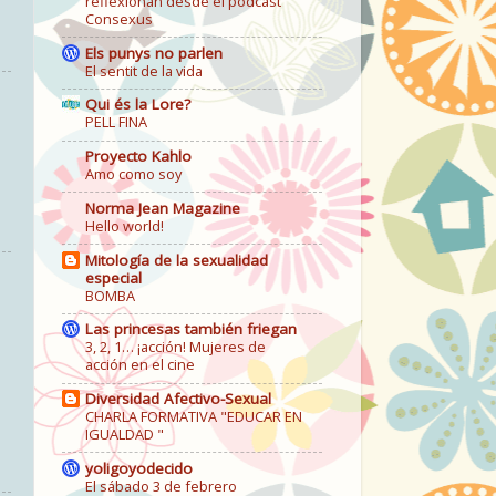
reflexionan desde el podcast
Consexus
Els punys no parlen
El sentit de la vida
Qui és la Lore?
PELL FINA
Proyecto Kahlo
Amo como soy
Norma Jean Magazine
Hello world!
Mitología de la sexualidad
especial
BOMBA
Las princesas también friegan
3, 2, 1… ¡acción! Mujeres de
acción en el cine
Diversidad Afectivo-Sexual
CHARLA FORMATIVA "EDUCAR EN
IGUALDAD "
yoligoyodecido
El sábado 3 de febrero