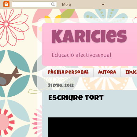
Karicies
Educació afectivosexual
Pàgina personal
Autora
Educ
31 D’AG. 2012
Escriure tort