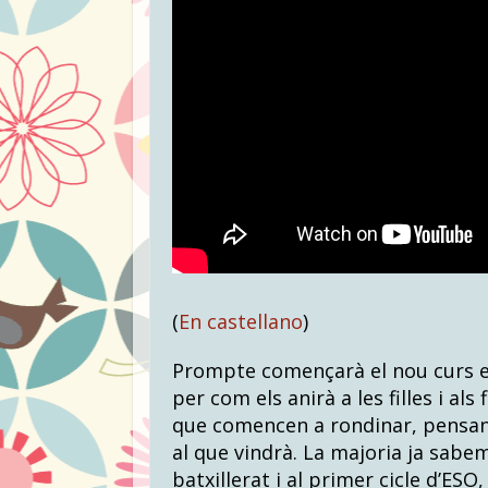
(
En castellano
)
Prompte començarà el nou curs es
per com els anirà a les filles i als
que comencen a rondinar, pensant
al que vindrà. La majoria ja sabe
batxillerat i al primer cicle d’ESO