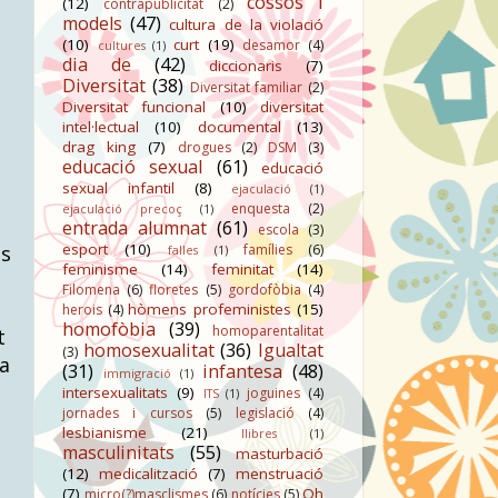
cossos i
(12)
contrapublicitat
(2)
models
(47)
cultura de la violació
(10)
curt
(19)
desamor
(4)
cultures
(1)
dia de
(42)
diccionaris
(7)
Diversitat
(38)
Diversitat familiar
(2)
Diversitat funcional
(10)
diversitat
intel·lectual
(10)
documental
(13)
drag king
(7)
drogues
(2)
DSM
(3)
educació sexual
(61)
educació
sexual infantil
(8)
ejaculació
(1)
enquesta
(2)
ejaculació precoç
(1)
entrada alumnat
(61)
escola
(3)
esport
(10)
ls
famílies
(6)
falles
(1)
feminisme
(14)
feminitat
(14)
Filomena
(6)
floretes
(5)
gordofòbia
(4)
hòmens profeministes
(15)
herois
(4)
homofòbia
(39)
homoparentalitat
t
homosexualitat
(36)
Igualtat
(3)
sa
(31)
infantesa
(48)
immigració
(1)
intersexualitats
(9)
joguines
(4)
ITS
(1)
jornades i cursos
(5)
legislació
(4)
lesbianisme
(21)
llibres
(1)
masculinitats
(55)
masturbació
(12)
medicalització
(7)
menstruació
(7)
Oh
micro(?)masclismes
(6)
notícies
(5)