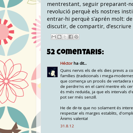
mentrestant, seguir preparant-n
revolució perquè els nostres inst
entrar-hi perquè s’aprén molt: d
discutir, de compartir, d’escriure 
52 comentaris:
Héctor
ha dit...
Quins nervis els de els dies previs a 
famílies (tradicionals i mega-modernes)
que comença un procés de vertadera ma
de perdre'ns en el camí mentre els cerq
és més reduïda, ja que els intervals d
pot ser més senzill.
He de dir-te que no solament és interess
respectar els marges establits, d'ompli
Ànims valenta!
31.8.12