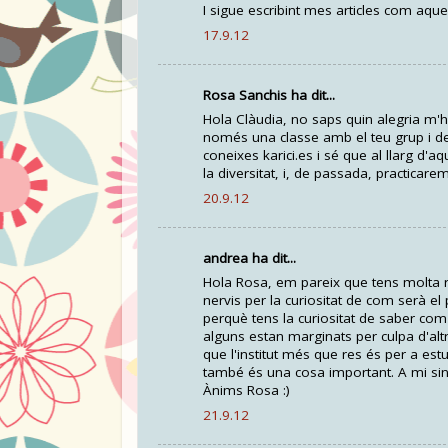
I sigue escribint mes articles com aqu
17.9.12
Rosa Sanchis ha dit...
Hola Clàudia, no saps quin alegria m'h
només una classe amb el teu grup i de 
coneixes karici.es i sé que al llarg d'
la diversitat, i, de passada, practicarem
20.9.12
andrea ha dit...
Hola Rosa, em pareix que tens molta raó
nervis per la curiositat de com serà el
perquè tens la curiositat de saber com s
alguns estan marginats per culpa d'altr
que l'institut més que res és per a est
també és una cosa important. A mi sin
Ànims Rosa :)
21.9.12