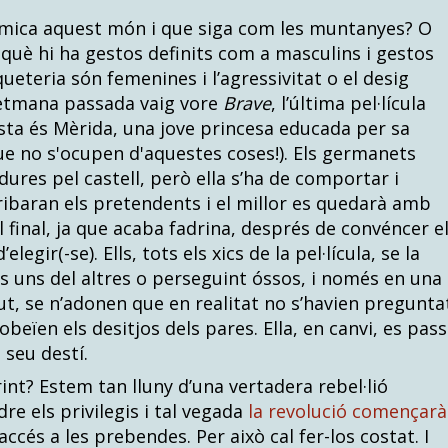
mica aquest món i que siga com les muntanyes? O
què hi ha gestos definits com a masculins i gestos
ueteria són femenines i l’agressivitat o el desig
setmana passada vaig vore
Brave
, l’última pel·lícula
sta és Mèrida, una jove princesa educada per sa
ue no s'ocupen d'aquestes coses!). Els germanets
ures pel castell, però ella s’ha de comportar i
ribaran els pretendents i el millor es quedarà amb
 el final, ja que acaba fadrina, després de convéncer e
elegir(-se). Ells, tots els xics de la pel·lícula, se la
ls uns del altres o perseguint óssos, i només en una
t, se n’adonen que en realitat no s’havien pregunta
obeïen els desitjos dels pares. Ella, en canvi, es pas
l seu destí.
nt? Estem tan lluny d’una vertadera rebel·lió
re els privilegis i tal vegada
la revolució començarà
ccés a les prebendes. Per això cal fer-los costat. I