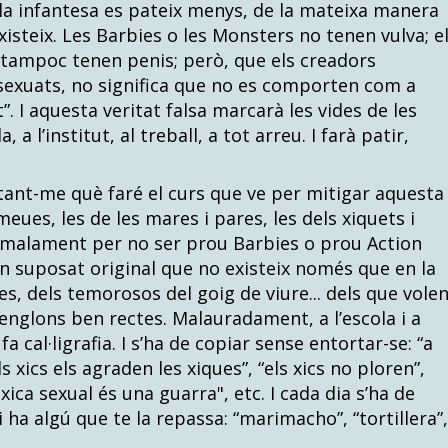
la infantesa es pateix menys, de la mateixa manera
xisteix. Les Barbies o les Monsters no tenen vulva; e
tampoc tenen penis; però, que els creadors
asexuats, no significa que no es comporten com a
 I aquesta veritat falsa marcarà les vides de les
 a l’institut, al treball, a tot arreu. I farà patir,
tant-me què faré el curs que ve per mitigar aquesta
eues, les de les mares i pares, les dels xiquets i
 malament per no ser prou Barbies o prou Action
n suposat original que no existeix només que en la
s, dels temorosos del goig de viure... dels que vole
renglons ben rectes. Malauradament, a l’escola i a
 fa cal·ligrafia. I s’ha de copiar sense entortar-se: “a
ls xics els agraden les xiques”, “els xics no ploren”,
xica sexual és una guarra", etc. I cada dia s’ha de
hi ha algú que te la repassa: “marimacho”, “tortillera”,