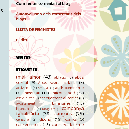
Com fer un comentari al blog
ls
Autoavaluació dels comentaris dels
blogs
LLISTA DE FEMINISTES
Padlets
VISITES
ETIQUETES
(mal) amor
(43)
abús
ablació
(5)
sexual
(9)
Abús sexual infantil
(7)
n
androcentrisme
activisme
(4)
AMPGIL
(1)
(7)
aniversari
(11)
anticoncepció
(22)
assetjament al carrer
(8)
asexualitat
(3)
binarisme
(15)
avortament
(4)
campanya
bisexualitat
(4)
bloguers
(1)
igualitària
(38)
cançons
(25)
clítoris
(19)
censura
(2)
còmics
(5)
consentiment
(13)
conservadorisme