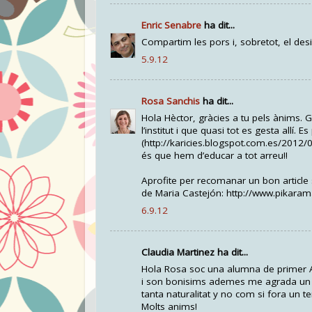
Enric Senabre
ha dit...
Compartim les pors i, sobretot, el des
5.9.12
Rosa Sanchis
ha dit...
Hola Hèctor, gràcies a tu pels ànims. 
l’institut i que quasi tot es gesta allí. 
(http://karicies.blogspot.com.es/2012/0
és que hem d’educar a tot arreu!!
Aprofite per recomanar un bon article
de Maria Castejón: http://www.pikar
6.9.12
Claudia Martinez ha dit...
Hola Rosa soc una alumna de primer A h
i son bonisims ademes me agrada un m
tanta naturalitat y no com si fora un t
Molts anims!