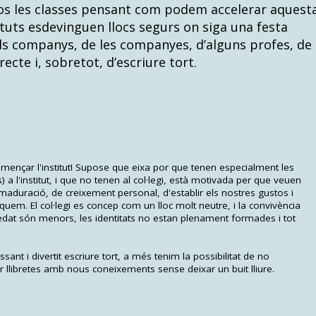
os les classes pensant com podem accelerar aquest
ituts esdevinguen llocs segurs on siga una festa
els companys, de les companyes, d’alguns profes, de
recte i, sobretot, d’escriure tort.
començar l'institut! Supose que eixa por que tenen especialment les
 a l'institut, i que no tenen al col·legi, està motivada per que veuen
duració, de creixement personal, d'establir els nostres gustos i
uem. El col·legi es concep com un lloc molt neutre, i la convivència
'edat són menors, les identitats no estan plenament formades i tot
ant i divertit escriure tort, a més tenim la possibilitat de no
r llibretes amb nous coneixements sense deixar un buit lliure.