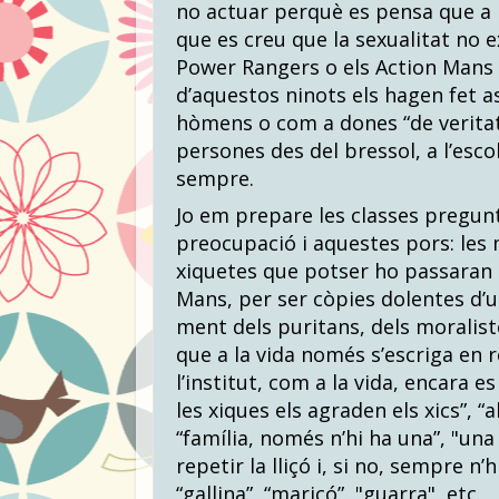
no actuar perquè es pensa que a 
que es creu que la sexualitat no e
Power Rangers o els Action Mans 
d’aquestos ninots els hagen fet 
hòmens o com a dones “de veritat”.
persones des del bressol, a l’escola,
sempre.
Jo em prepare les classes pregun
preocupació i aquestes pors: les m
xiquetes que potser ho passaran
Mans, per ser còpies dolentes d’u
ment dels puritans, dels moraliste
que a la vida només s’escriga en 
l’institut, com a la vida, encara es
les xiques els agraden els xics”, “a
“família, només n’hi ha una”, "una 
repetir la lliçó i, si no, sempre n’
“gallina”, “maricó”, "guarra", etc.