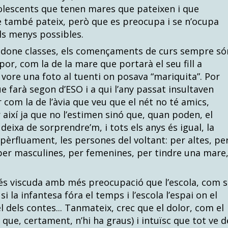
olescents que tenen mares que pateixen i que
e també pateix, però que es preocupa i se n’ocupa
ls menys possibles.
e done classes, els començaments de curs sempre só
or, com la de la mare que portarà el seu fill a
 vore una foto al tuenti on posava “mariquita”. Por
e farà segon d’ESO i a qui l’any passat insultaven
r com la de l’àvia que veu que el nét no té amics,
 així ja que no l’estimen sinó que, quan poden, el
eixa de sorprendre’m, i tots els anys és igual, la
pèrfluament, les persones del voltant: per altes, pe
 per masculines, per femenines, per tindre una mare
t és viscuda amb més preocupació que l’escola, com s
 la infantesa fóra el temps i l’escola l’espai on el
 dels contes... Tanmateix, crec que el dolor, com el
 que, certament, n’hi ha graus) i intuïsc que tot ve d