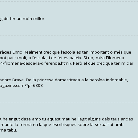
ig de fer un món millor
Gràcies Enric. Realment crec que l’escola és tan important o més que
Es pot patir molt, a l’escola, i de fet es pateix. Si no, mira Filomena
4/filomena-desde-la-diferencia.html). Però el que crec que tenim clar
 sobre Brave: De la princesa domesticada a la heroína indomable,
amagazine.com/?p=6808
e tingut clase amb tu aquest mati he llegit alguns dels teus aricles
unto la forma en la que escribisques sobre la sexualitat amb
ema tabu.