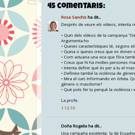
45 comentaris:
Rosa Sanchis
ha dit...
Després de veure els vídeos, intenta 
• Quin dels vídeos de la campanya “De
Argumenta-ho
• Quines característiques té, segons 
• Quina o quines creus que es donen 
• Com actuaria una xica que fóra tamb
• Creus que hi ha moltes persones ma
• Intenta definir què és per a tu el mas
• Defineix també la violència de gèner
• Mira el curt: Informando en órbita. 
gènere o masclisme?
• Què pots fer tu perquè la violència i
La profe.
1.12.10
Doña Rogelia ha dit...
Una campaña excelente, la de Ecuador