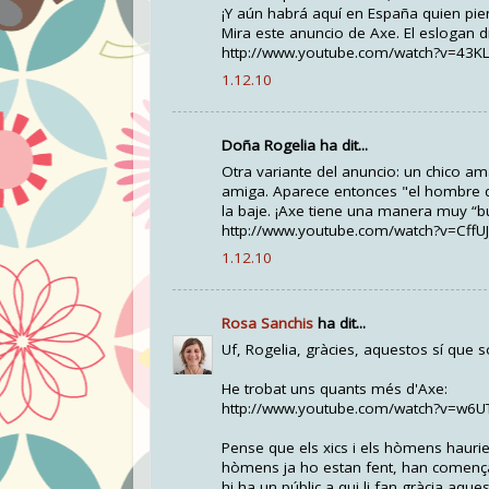
¡Y aún habrá aquí en España quien pie
Mira este anuncio de Axe. El eslogan 
http://www.youtube.com/watch?v=43K
1.12.10
Doña Rogelia ha dit...
Otra variante del anuncio: un chico am
amiga. Aparece entonces "el hombre d
la baje. ¡Axe tiene una manera muy “bu
http://www.youtube.com/watch?v=Cff
1.12.10
Rosa Sanchis
ha dit...
Uf, Rogelia, gràcies, aquestos sí que s
He trobat uns quants més d'Axe:
http://www.youtube.com/watch?v=w6U
Pense que els xics i els hòmens haurie
hòmens ja ho estan fent, han començat 
hi ha un públic a qui li fan gràcia aque