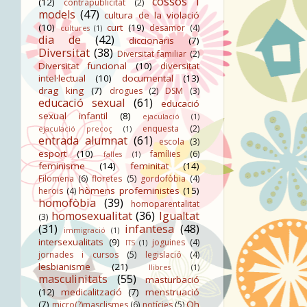
cossos i
(12)
contrapublicitat
(2)
models
(47)
cultura de la violació
(10)
curt
(19)
desamor
(4)
cultures
(1)
dia de
(42)
diccionaris
(7)
Diversitat
(38)
Diversitat familiar
(2)
Diversitat funcional
(10)
diversitat
intel·lectual
(10)
documental
(13)
drag king
(7)
drogues
(2)
DSM
(3)
educació sexual
(61)
educació
sexual infantil
(8)
ejaculació
(1)
enquesta
(2)
ejaculació precoç
(1)
entrada alumnat
(61)
escola
(3)
esport
(10)
famílies
(6)
falles
(1)
feminisme
(14)
feminitat
(14)
Filomena
(6)
floretes
(5)
gordofòbia
(4)
hòmens profeministes
(15)
herois
(4)
homofòbia
(39)
homoparentalitat
homosexualitat
(36)
Igualtat
(3)
(31)
infantesa
(48)
immigració
(1)
intersexualitats
(9)
joguines
(4)
ITS
(1)
jornades i cursos
(5)
legislació
(4)
lesbianisme
(21)
llibres
(1)
masculinitats
(55)
masturbació
(12)
medicalització
(7)
menstruació
(7)
Oh
micro(?)masclismes
(6)
notícies
(5)