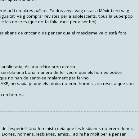
e ací i en altres països. Fa dos anys vaig estar a Mèxic i em vaig
gualtat. Vaig comprar revistes per a adolescents, tipus la Superpop
ue les nostres (que no fa falta molt per a ser-ho!).
 abans de criticar o de pensar que el masclisme ve o està fora.
blicitaria, és una crítica prou directa.
m sembla una bona manera de fer veure que els homes poden
que no han de sentir-se malament per fer-ho.
d'AXE, no sabia jo que els amics no eren homes, ara resulta que són
a un home...
 de l'espècie!!! Una feminista deia que les lesbianes no érem dones;
Dones, hòmens, lesbianes, amics... ací hi ha molt per a pensar!!