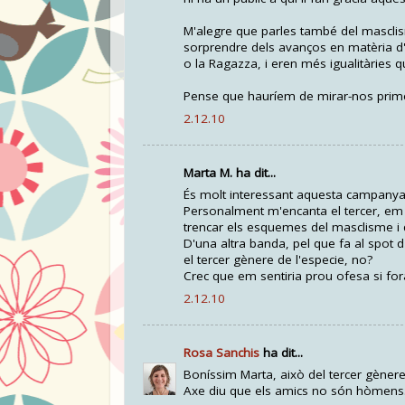
M'alegre que parles també del masclism
sorprendre dels avanços en matèria d'i
o la Ragazza, i eren més igualitàries q
Pense que hauríem de mirar-nos primer
2.12.10
Marta M. ha dit...
És molt interessant aquesta campanya pu
Personalment m'encanta el tercer, e
trencar els esquemes del masclisme i 
D'una altra banda, pel que fa al spot 
el tercer gènere de l'especie, no?
Crec que em sentiria prou ofesa si for
2.12.10
Rosa Sanchis
ha dit...
Boníssim Marta, això del tercer gènere
Axe diu que els amics no són hòmens. 