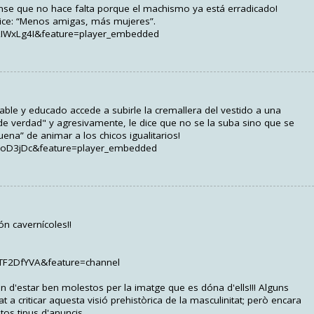
nse que no hace falta porque el machismo ya está erradicado!
dice: “Menos amigas, más mujeres”.
LIWxLg4I&feature=player_embedded
able y educado accede a subirle la cremallera del vestido a una
e verdad" y agresivamente, le dice que no se la suba sino que se
ena” de animar a los chicos igualitarios!
UJoD3jDc&feature=player_embedded
ón cavernícoles!!
TF2DfYVA&feature=channel
n d'estar ben molestos per la imatge que es dóna d'ells!!! Alguns
a criticar aquesta visió prehistòrica de la masculinitat; però encara
stos tipus d'anuncis.