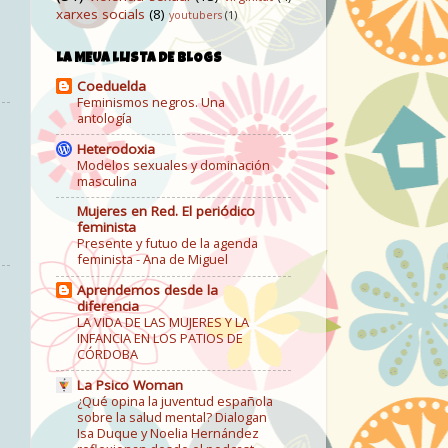
xarxes socials
(8)
youtubers
(1)
LA MEUA LLISTA DE BLOGS
Coeduelda
Feminismos negros. Una
antología
Heterodoxia
Modelos sexuales y dominación
masculina
Mujeres en Red. El periódico
feminista
Presente y futuo de la agenda
feminista - Ana de Miguel
Aprendemos desde la
diferencia
LA VIDA DE LAS MUJERES Y LA
INFANCIA EN LOS PATIOS DE
CÓRDOBA
La Psico Woman
¿Qué opina la juventud española
sobre la salud mental? Dialogan
Isa Duque y Noelia Hernández