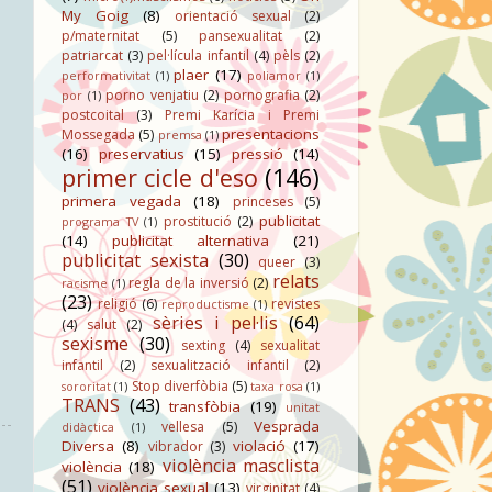
My Goig
(8)
orientació sexual
(2)
p/maternitat
(5)
pansexualitat
(2)
patriarcat
(3)
pel·lícula infantil
(4)
pèls
(2)
plaer
(17)
performativitat
(1)
poliamor
(1)
porno venjatiu
(2)
pornografia
(2)
por
(1)
postcoital
(3)
Premi Karícia i Premi
presentacions
Mossegada
(5)
premsa
(1)
(16)
preservatius
(15)
pressió
(14)
primer cicle d'eso
(146)
primera vegada
(18)
princeses
(5)
publicitat
prostitució
(2)
programa TV
(1)
(14)
publicitat alternativa
(21)
publicitat sexista
(30)
queer
(3)
relats
regla de la inversió
(2)
racisme
(1)
(23)
religió
(6)
revistes
reproductisme
(1)
sèries i pel·lis
(64)
(4)
salut
(2)
sexisme
(30)
sexting
(4)
sexualitat
infantil
(2)
sexualització infantil
(2)
Stop diverfòbia
(5)
sororitat
(1)
taxa rosa
(1)
TRANS
(43)
transfòbia
(19)
unitat
Vesprada
vellesa
(5)
didàctica
(1)
Diversa
(8)
violació
(17)
vibrador
(3)
violència masclista
violència
(18)
(51)
violència sexual
(13)
virginitat
(4)