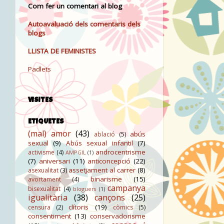
Com fer un comentari al blog
Autoavaluació dels comentaris dels
blogs
LLISTA DE FEMINISTES
Padlets
VISITES
ETIQUETES
(mal) amor
(43)
abús
ablació
(5)
sexual
(9)
Abús sexual infantil
(7)
androcentrisme
activisme
(4)
AMPGIL
(1)
(7)
aniversari
(11)
anticoncepció
(22)
assetjament al carrer
(8)
asexualitat
(3)
binarisme
(15)
avortament
(4)
campanya
bisexualitat
(4)
bloguers
(1)
igualitària
(38)
cançons
(25)
clítoris
(19)
censura
(2)
còmics
(5)
consentiment
(13)
conservadorisme