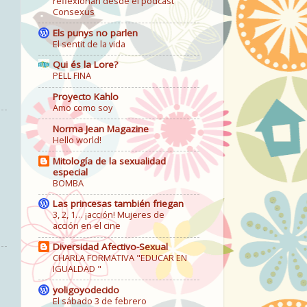
reflexionan desde el podcast
Consexus
Els punys no parlen
El sentit de la vida
Qui és la Lore?
PELL FINA
Proyecto Kahlo
Amo como soy
Norma Jean Magazine
Hello world!
Mitología de la sexualidad
especial
BOMBA
Las princesas también friegan
3, 2, 1… ¡acción! Mujeres de
acción en el cine
Diversidad Afectivo-Sexual
CHARLA FORMATIVA "EDUCAR EN
IGUALDAD "
yoligoyodecido
El sábado 3 de febrero