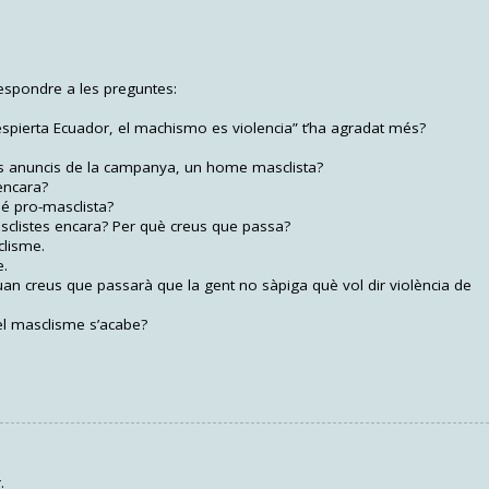
respondre a les preguntes:
spierta Ecuador, el machismo es violencia” t’ha agradat més?
els anuncis de la campanya, un home masclista?
encara?
é pro-masclista?
sclistes encara? Per què creus que passa?
clisme.
e.
Quan creus que passarà que la gent no sàpiga què vol dir violència de
 el masclisme s’acabe?
.