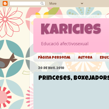
Karicies
Educació afectivosexual
Pàgina personal
Autora
Educ
30 DE NOV. 2010
Princeses, boxejadors