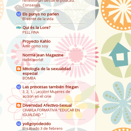
reflexionan desde el podcast
Consexus
Els punys no parlen
El sentit de la vida
Qui és la Lore?
PELL FINA
Proyecto Kahlo
Amo como soy
Norma Jean Magazine
Hello world!
Mitología de la sexualidad
especial
BOMBA
Las princesas también friegan
3, 2, 1… ¡acción! Mujeres de
acción en el cine
Diversidad Afectivo-Sexual
CHARLA FORMATIVA "EDUCAR EN
IGUALDAD "
yoligoyodecido
El sábado 3 de febrero