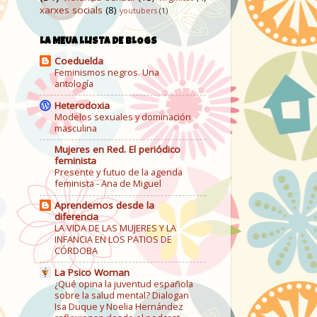
xarxes socials
(8)
youtubers
(1)
LA MEUA LLISTA DE BLOGS
Coeduelda
Feminismos negros. Una
antología
Heterodoxia
Modelos sexuales y dominación
masculina
Mujeres en Red. El periódico
feminista
Presente y futuo de la agenda
feminista - Ana de Miguel
Aprendemos desde la
diferencia
LA VIDA DE LAS MUJERES Y LA
INFANCIA EN LOS PATIOS DE
CÓRDOBA
La Psico Woman
¿Qué opina la juventud española
sobre la salud mental? Dialogan
Isa Duque y Noelia Hernández