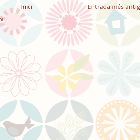
Inici
Entrada més anti
m)