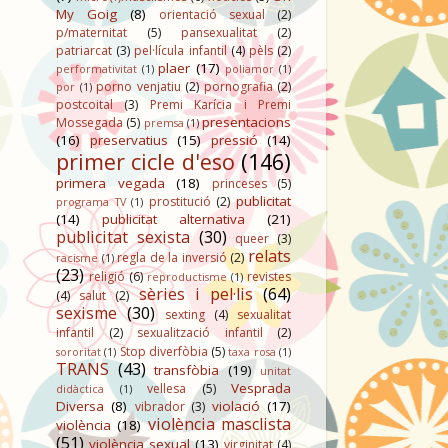
My Goig
(8)
orientació sexual
(2)
p/maternitat
(5)
pansexualitat
(2)
patriarcat
(3)
pel·lícula infantil
(4)
pèls
(2)
plaer
(17)
performativitat
(1)
poliamor
(1)
porno venjatiu
(2)
pornografia
(2)
por
(1)
postcoital
(3)
Premi Karícia i Premi
presentacions
Mossegada
(5)
premsa
(1)
(16)
preservatius
(15)
pressió
(14)
primer cicle d'eso
(146)
primera vegada
(18)
princeses
(5)
publicitat
prostitució
(2)
programa TV
(1)
(14)
publicitat alternativa
(21)
publicitat sexista
(30)
queer
(3)
relats
regla de la inversió
(2)
racisme
(1)
(23)
religió
(6)
revistes
reproductisme
(1)
sèries i pel·lis
(64)
(4)
salut
(2)
sexisme
(30)
sexting
(4)
sexualitat
infantil
(2)
sexualització infantil
(2)
Stop diverfòbia
(5)
sororitat
(1)
taxa rosa
(1)
TRANS
(43)
transfòbia
(19)
unitat
Vesprada
vellesa
(5)
didàctica
(1)
Diversa
(8)
violació
(17)
vibrador
(3)
violència masclista
violència
(18)
(51)
violència sexual
(13)
virginitat
(4)