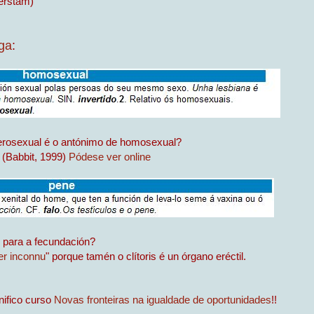
erstam)
ga
:
erosexual é o antónimo de homosexual?
(Babbit, 1999)
Pódese ver online
 para a fecundación?
her inconnu
" porque tamén o clítoris é un órgano eréctil.
nifico curso
Novas fronteiras na igualdade de oportunidades
!!