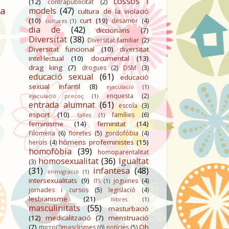
cossos i
(12)
contrapublicitat
(2)
ga
models
(47)
cultura de la violació
(10)
curt
(19)
desamor
(4)
cultures
(1)
dia de
(42)
diccionaris
(7)
Diversitat
(38)
Diversitat familiar
(2)
Diversitat funcional
(10)
diversitat
intel·lectual
(10)
documental
(13)
drag king
(7)
drogues
(2)
DSM
(3)
educació sexual
(61)
educació
sexual infantil
(8)
ejaculació
(1)
enquesta
(2)
ejaculació precoç
(1)
entrada alumnat
(61)
escola
(3)
esport
(10)
famílies
(6)
falles
(1)
feminisme
(14)
feminitat
(14)
Filomena
(6)
floretes
(5)
gordofòbia
(4)
hòmens profeministes
(15)
herois
(4)
homofòbia
(39)
homoparentalitat
homosexualitat
(36)
Igualtat
(3)
(31)
infantesa
(48)
immigració
(1)
intersexualitats
(9)
joguines
(4)
ITS
(1)
jornades i cursos
(5)
legislació
(4)
lesbianisme
(21)
llibres
(1)
masculinitats
(55)
masturbació
(12)
medicalització
(7)
menstruació
(7)
Oh
micro(?)masclismes
(6)
notícies
(5)