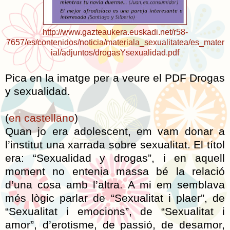
http://www.gazteaukera.euskadi.net/r58-
7657/es/contenidos/noticia/materiala_sexualitatea/es_mater
ial/adjuntos/drogasYsexualidad.pdf
Pica en la imatge per a veure el PDF Drogas
y sexualidad.
(
en castellano
)
Quan jo era adolescent, em vam donar a
l’institut una xarrada sobre sexualitat. El títol
era: “Sexualidad y drogas”, i en aquell
moment no entenia massa bé la relació
d’una cosa amb l’altra. A mi em semblava
més lògic parlar de “Sexualitat i plaer”, de
“Sexualitat i emocions”, de “Sexualitat i
amor”, d’erotisme, de passió, de desamor,