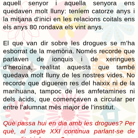
aquell senyor i aquella senyora ens
quedaven molt lluny: teníem catorze anys i
la mitjana d’inici en les relacions coitals ens
els anys 80 rondava els vint anys.
El que van dir sobre les drogues se m’ha
esborrat de la memòria. Només recorde que
parlaven de ionquis i de xeringues
d’heroïna, realitat aquesta que també
quedava molt lluny de les nostres vides. No
recorde que digueren res del haixix ni de la
marihuana, tampoc de les amfetamines ni
dels àcids, que començaven a circular per
entre l’alumnat més major de l’institut.
Què passa hui en dia amb les drogues? Per
què, al segle XXI continua parlant-se de