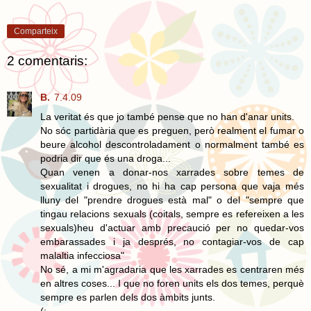
Comparteix
2 comentaris:
B.
7.4.09
La veritat és que jo també pense que no han d'anar units.
No sóc partidària que es preguen, però realment el fumar o
beure alcohol descontroladament o normalment també es
podria dir que és una droga...
Quan venen a donar-nos xarrades sobre temes de
sexualitat i drogues, no hi ha cap persona que vaja més
lluny del "prendre drogues està mal" o del "sempre que
tingau relacions sexuals (coitals, sempre es refereixen a les
sexuals)heu d'actuar amb precaució per no quedar-vos
embarassades i ja després, no contagiar-vos de cap
malaltia infecciosa"
No sé, a mi m'agradaria que les xarrades es centraren més
en altres coses... I que no foren units els dos temes, perquè
sempre es parlen dels dos àmbits junts.
(: