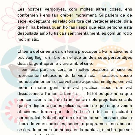
Les nostres vergonyes, com moltes altres coses, ens
conformen i ens fan créixer moralment. Si parlem de de
sexe, exceptuant les relacions fora del vertader afecte, diria
que hi ha bellesa quan ho fas i saps que eixa persona esta
despullada amb tu física i sentimentalment, es com un rotllo
molt místic.
El tema del cinema es un tema preocupant. Fa relativament
poc vaig llegir un llibre, en el que un dels seus personatges
deia : la gent aprèn a viure amb el cine.
I per una part es cert, en moltes ocasions al cine es
representen situacions de la vida reial, nosaltres desde
menuts alimentem el cervell amb aquestes imatges, em vist
morir i matar gent, em vist practicar sexe, em vist
discussions a l’amor, la família … . El fet es que hi ha que
ser conscients tant de la influencia dels prejudicis socials
que prediquen algunes pelicules, com de que el que veiem
al cinema forma part de la ficció i tot esta actuat i
coreografiat. Sabent açò em de intentar ser mes selectius a
l’hora de veure pelicules, series, o programes i no abocar-
se cara lo primer que hi haja en la pantalla, ni hi ha que ser