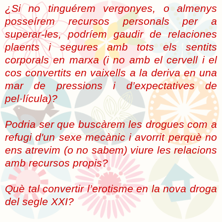
¿Si no tinguérem vergonyes, o almenys
posseírem recursos personals per a
superar-les, podríem gaudir de relaciones
plaents i segures amb tots els sentits
corporals en marxa (i no amb el cervell i el
cos convertits en vaixells a la deriva en una
mar de pressions i d’expectatives de
pel·lícula)?
Podria ser que buscàrem les drogues com a
refugi d'un sexe mecànic i avorrit perquè no
ens atrevim (o no sabem) viure les relacions
amb recursos propis?
Què tal convertir l’erotisme en la nova droga
del segle XXI?