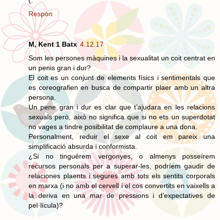
Respon
M, Kent 1 Batx
4.12.17
Som les persones màquines i la sexualitat un coit centrat en
un penis gran i dur?
El coit es un conjunt de elements físics i sentimentals que
es coreografien en busca de compartir plaer amb un altra
persona.
Un pene gran i dur es clar que t’ajudara en les relacions
sexuals però, això no significa que si no ets un superdotat
no vages a tindre posibilitat de complaure a una dona.
Personalment, reduir el sexe al coit em pareix una
simplificació absurda i conformista.
¿Si no tinguérem vergonyes, o almenys posseírem
recursos personals per a superar-les, podríem gaudir de
relaciones plaents i segures amb tots els sentits corporals
en marxa (i no amb el cervell i el cos convertits en vaixells a
la deriva en una mar de pressions i d’expectatives de
pel·lícula)?