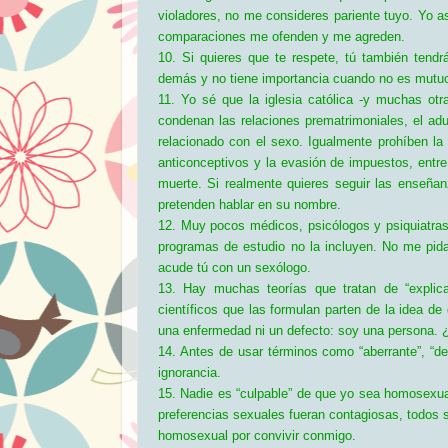
violadores, no me consideres pariente tuyo. Yo as
comparaciones me ofenden y me agreden.
10. Si quieres que te respete, tú también tendr
demás y no tiene importancia cuando no es mutu
11. Yo sé que la iglesia católica -y muchas ot
condenan las relaciones prematrimoniales, el adult
relacionado con el sexo. Igualmente prohíben la 
anticonceptivos y la evasión de impuestos, entr
muerte. Si realmente quieres seguir las enseña
pretenden hablar en su nombre.
12. Muy pocos médicos, psicólogos y psiquiatras
programas de estudio no la incluyen. No me pid
acude tú con un sexólogo.
13. Hay muchas teorías que tratan de “explica
científicos que las formulan parten de la idea de 
una enfermedad ni un defecto: soy una persona. 
14. Antes de usar términos como “aberrante”, “de
ignorancia.
15. Nadie es “culpable” de que yo sea homosexua
preferencias sexuales fueran contagiosas, todos 
homosexual por convivir conmigo.