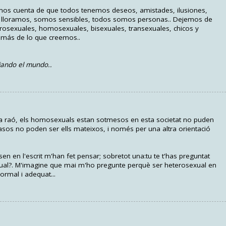
os cuenta de que todos tenemos deseos, amistades, ilusiones,
y lloramos, somos sensibles, todos somos personas.. Dejemos de
erosexuales, homosexuales, bisexuales, transexuales, chicos y
más de lo que creemos..
iando el mundo..
 la raó, els homosexuals estan sotmesos en esta societat no puden
ls casos no poden ser ells mateixos, i només per una altra orientació
 en l'escrit m'han fet pensar; sobretot una:tu te t'has preguntat
ual?. M'imagine que mai m'ho pregunte perquè ser heterosexual en
ormal i adequat...