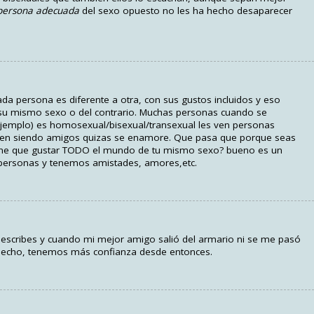
 persona adecuada
del sexo opuesto no les ha hecho desaparecer
ada persona es diferente a otra, con sus gustos incluidos y eso
 su mismo sexo o del contrario. Muchas personas cuando se
jemplo) es homosexual/bisexual/transexual les ven personas
iguen siendo amigos quizas se enamore. Que pasa que porque seas
iene que gustar TODO el mundo de tu mismo sexo? bueno es un
personas y tenemos amistades, amores,etc.
describes y cuando mi mejor amigo salió del armario ni se me pasó
hecho, tenemos más confianza desde entonces.