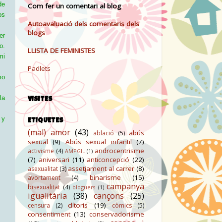
de
Com fer un comentari al blog
os
Autoavaluació dels comentaris dels
blogs
er
o.
LLISTA DE FEMINISTES
mi
Padlets
mo
la
VISITES
 y
ETIQUETES
(mal) amor
(43)
abús
ablació
(5)
sexual
(9)
Abús sexual infantil
(7)
androcentrisme
activisme
(4)
AMPGIL
(1)
(7)
aniversari
(11)
anticoncepció
(22)
assetjament al carrer
(8)
asexualitat
(3)
binarisme
(15)
avortament
(4)
campanya
bisexualitat
(4)
bloguers
(1)
igualitària
(38)
cançons
(25)
clítoris
(19)
censura
(2)
còmics
(5)
consentiment
(13)
conservadorisme