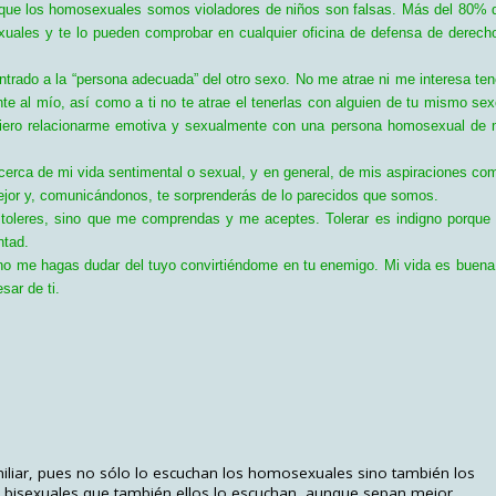
e que los homosexuales somos violadores de niños son falsas. Más del 80% 
xuales y te lo pueden comprobar en cualquier oficina de defensa de derech
rado a la “persona adecuada” del otro sexo. No me atrae ni me interesa ten
te al mío, así como a ti no te atrae el tenerlas con alguien de tu mismo sex
fiero relacionarme emotiva y sexualmente con una persona homosexual de 
erca de mi vida sentimental o sexual, y en general, de mis aspiraciones co
or y, comunicándonos, te sorprenderás de lo parecidos que somos.
toleres, sino que me comprendas y me aceptes. Tolerar es indigno porque 
ntad.
y no me hagas dudar del tuyo convirtiéndome en tu enemigo. Mi vida es buena
sar de ti.
iliar, pues no sólo lo escuchan los homosexuales sino también los
 bisexuales que también ellos lo escuchan, aunque sepan mejor