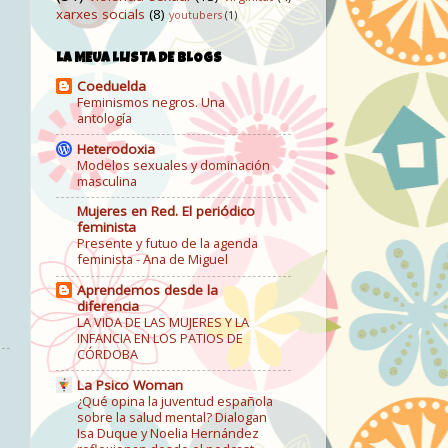
xarxes socials
(8)
youtubers
(1)
LA MEUA LLISTA DE BLOGS
Coeduelda
Feminismos negros. Una
antología
Heterodoxia
Modelos sexuales y dominación
masculina
Mujeres en Red. El periódico
feminista
Presente y futuo de la agenda
feminista - Ana de Miguel
Aprendemos desde la
diferencia
LA VIDA DE LAS MUJERES Y LA
INFANCIA EN LOS PATIOS DE
CÓRDOBA
La Psico Woman
¿Qué opina la juventud española
sobre la salud mental? Dialogan
Isa Duque y Noelia Hernández