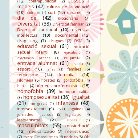
cossos i
(12)
contrapublicitat
(2)
models
(47)
cultura de la violació
(10)
curt
(19)
desamor
(4)
cultures
(1)
dia de
(42)
diccionaris
(7)
Diversitat
(38)
Diversitat familiar
(2)
Diversitat funcional
(10)
diversitat
intel·lectual
(10)
documental
(13)
drag king
(7)
drogues
(2)
DSM
(3)
educació sexual
(61)
educació
sexual infantil
(8)
ejaculació
(1)
enquesta
(2)
ejaculació precoç
(1)
entrada alumnat
(61)
escola
(3)
esport
(10)
famílies
(6)
falles
(1)
feminisme
(14)
feminitat
(14)
Filomena
(6)
floretes
(5)
gordofòbia
(4)
hòmens profeministes
(15)
herois
(4)
homofòbia
(39)
homoparentalitat
homosexualitat
(36)
Igualtat
(3)
(31)
infantesa
(48)
immigració
(1)
intersexualitats
(9)
joguines
(4)
ITS
(1)
jornades i cursos
(5)
legislació
(4)
lesbianisme
(21)
llibres
(1)
masculinitats
(55)
masturbació
(12)
medicalització
(7)
menstruació
(7)
Oh
micro(?)masclismes
(6)
notícies
(5)