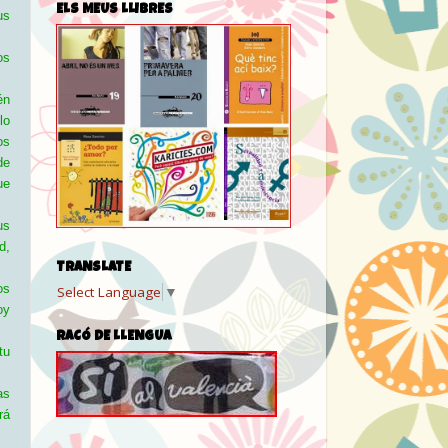
ELS MEUS LLIBRES
us
os
én
lo
os
de
ue
us
d,
TRANSLATE
os
Select Language
▼
oy
RACÓ DE LLENGUA
tu
as
rá