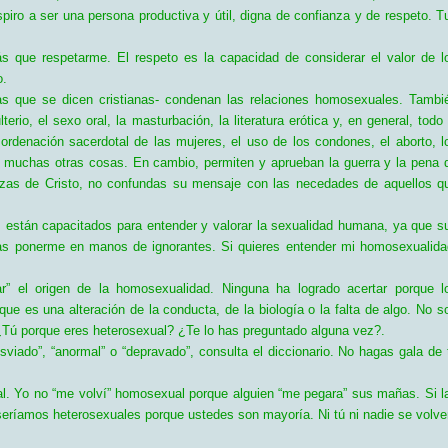
piro a ser una persona productiva y útil, digna de confianza y de respeto. T
ás que respetarme. El respeto es la capacidad de considerar el valor de l
o.
ras que se dicen cristianas- condenan las relaciones homosexuales. Tambi
erio, el sexo oral, la masturbación, la literatura erótica y, en general, todo 
ordenación sacerdotal de las mujeres, el uso de los condones, el aborto, l
e muchas otras cosas. En cambio, permiten y aprueban la guerra y la pena 
nzas de Cristo, no confundas su mensaje con las necedades de aquellos q
 están capacitados para entender y valorar la sexualidad humana, ya que s
as ponerme en manos de ignorantes. Si quieres entender mi homosexualida
r” el origen de la homosexualidad. Ninguna ha logrado acertar porque l
que es una alteración de la conducta, de la biología o la falta de algo. No s
¿Tú porque eres heterosexual? ¿Te lo has preguntado alguna vez?.
sviado”, “anormal” o “depravado”, consulta el diccionario. No hagas gala de 
l. Yo no “me volví” homosexual porque alguien “me pegara” sus mañas. Si l
seríamos heterosexuales porque ustedes son mayoría. Ni tú ni nadie se volve