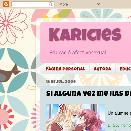
Karicies
Educació afectivosexual
Pàgina personal
Autora
Educ
15 DE JUL. 2009
Si alguna vez me has d
Un alumne e
1. Soy homos