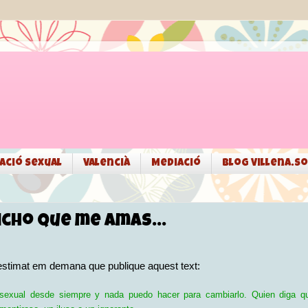
ació sexual
Valencià
Mediació
Blog Villena.so
icho que me amas...
stimat em demana que publique aquest text:
exual desde siempre y nada puedo hacer para cambiarlo. Quien diga q