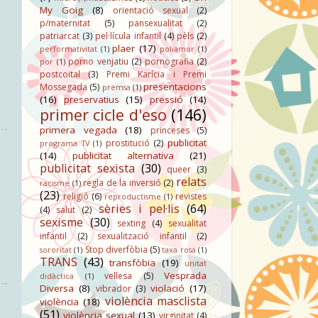
My Goig
(8)
orientació sexual
(2)
p/maternitat
(5)
pansexualitat
(2)
patriarcat
(3)
pel·lícula infantil
(4)
pèls
(2)
plaer
(17)
performativitat
(1)
poliamor
(1)
porno venjatiu
(2)
pornografia
(2)
por
(1)
postcoital
(3)
Premi Karícia i Premi
presentacions
Mossegada
(5)
premsa
(1)
(16)
preservatius
(15)
pressió
(14)
primer cicle d'eso
(146)
primera vegada
(18)
princeses
(5)
publicitat
prostitució
(2)
programa TV
(1)
(14)
publicitat alternativa
(21)
publicitat sexista
(30)
queer
(3)
relats
regla de la inversió
(2)
racisme
(1)
(23)
religió
(6)
revistes
reproductisme
(1)
sèries i pel·lis
(64)
(4)
salut
(2)
sexisme
(30)
sexting
(4)
sexualitat
infantil
(2)
sexualització infantil
(2)
Stop diverfòbia
(5)
sororitat
(1)
taxa rosa
(1)
TRANS
(43)
transfòbia
(19)
unitat
Vesprada
vellesa
(5)
didàctica
(1)
Diversa
(8)
violació
(17)
vibrador
(3)
violència masclista
violència
(18)
(51)
violència sexual
(13)
virginitat
(4)