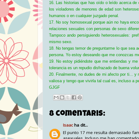
16. Las historias que has oído o leído acerca d
los violadores de menores de edad son heterose
humanos o en cualquier juzgado penal.
17. No soy homosexual porque aún no haya encont
relaciones sexuales con personas de sexo diferen
Tampoco ando persiguiendo heterosexuales: pre
mismo sexo.
18. No tengas temor de preguntarme lo que sea ac
persona. Yo estoy deseando que me conozcas mej
19. No estoy pidiéndote que me entiendas y me 
tolerancia es un repudio disfrazado de buena volu
20. Finalmente, no dudes de mi afecto por ti... 
valiosa y tengo que vivirla tal cual es, incluso a pe
GJGF
8 comentaris:
Isaac
ha dit...
El punto 17 me resulta demasiado fam
asexuales. Incluso me han comentado