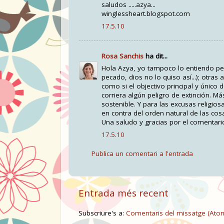
saludos .....azya...
winglessheart.blogspot.com
17.5.10
Rosa Sanchis
ha dit...
Hola Azya, yo tampoco lo entiendo pe
pecado, dios no lo quiso así...); otra
como si el objectivo principal y único
corriera algún peligro de extinción. 
sostenible. Y para las excusas religio
en contra del orden natural de las cosa
Una saludo y gracias por el comentari
17.5.10
Publica un comentari a l'entrada
Entrada més recent
Subscriure's a:
Comentaris del missatge (Ato