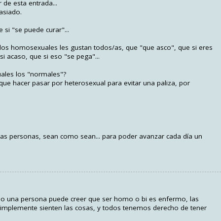
de esta entrada...
asiado.
si "se puede curar"...
a los homosexuales les gustan todos/as, que "que asco", que si eres
i acaso, que si eso "se pega"...
uales los "normales"?
ue hacer pasar por heterosexual para evitar una paliza, por
las personas, sean como sean... para poder avanzar cada día un
mo una persona puede creer que ser homo o bi es enfermo, las
simplemente sienten las cosas, y todos tenemos derecho de tener