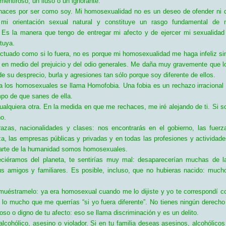
mentiroso, un iluso o un ignorante.
haces por ser como soy. Mi homosexualidad no es un deseo de ofender ni 
 mi orientación sexual natural y constituye un rasgo fundamental de 
. Es la manera que tengo de entregar mi afecto y de ejercer mi sexualidad
tuya.
ctuado como si lo fuera, no es porque mi homosexualidad me haga infeliz si
r en medio del prejuicio y del odio generales. Me daña muy gravemente que l
 su desprecio, burla y agresiones tan sólo porque soy diferente de ellos.
ia los homosexuales se llama Homofobia. Una fobia es un rechazo irracional 
mpo de que sanes de ella.
alquiera otra. En la medida en que me rechaces, me iré alejando de ti. Si s
ño.
zas, nacionalidades y clases: nos encontrarás en el gobierno, las fuerz
za, las empresas públicas y privadas y en todas las profesiones y actividade
parte de la humanidad somos homosexuales.
ciéramos del planeta, te sentirías muy mal: desaparecerían muchas de l
 amigos y familiares. Es posible, incluso, que no hubieras nacido: much
uéstramelo: ya era homosexual cuando me lo dijiste y yo te correspondí c
o mucho que me querrías “si yo fuera diferente”. No tienes ningún derecho
so o digno de tu afecto: eso se llama discriminación y es un delito.
cohólico, asesino o violador. Si en tu familia deseas asesinos, alcohólicos