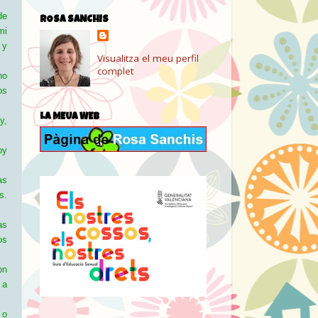
de
ROSA SANCHIS
mi
 y
Visualitza el meu perfil
complet
no
os
LA MEUA WEB
y,
oy
as
s.
as
os
on
 a
 o