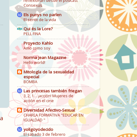
reflexionan desde el podcast
Consexus
Els punys no parlen
El sentit de la vida
Qui és la Lore?
PELL FINA
Proyecto Kahlo
Amo como soy
Norma Jean Magazine
Hello world!
Mitología de la sexualidad
especial
BOMBA
Las princesas también friegan
3, 2, 1… ¡acción! Mujeres de
acción en el cine
Diversidad Afectivo-Sexual
CHARLA FORMATIVA "EDUCAR EN
ga
IGUALDAD "
yoligoyodecido
El sábado 3 de febrero