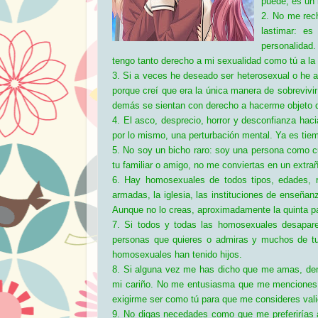
puede, es un 
2. No me rec
lastimar: es
personalidad
tengo tanto derecho a mi sexualidad como tú a la 
3. Si a veces he deseado ser heterosexual o he a
porque creí que era la única manera de sobrevivi
demás se sientan con derecho a hacerme objeto de
4. El asco, desprecio, horror y desconfianza hac
por lo mismo, una perturbación mental. Ya es tie
5. No soy un bicho raro: soy una persona como cu
tu familiar o amigo, no me conviertas en un extra
6. Hay homosexuales de todos tipos, edades, ra
armadas, la iglesia, las instituciones de enseñan
Aunque no lo creas, aproximadamente la quinta 
7. Si todos y todas las homosexuales desapare
personas que quieres o admiras y muchos de tus
homosexuales han tenido hijos.
8. Si alguna vez me has dicho que me amas, dem
mi cariño. No me entusiasma que me menciones l
exigirme ser como tú para que me consideres valio
9. No digas necedades como que me preferirías al