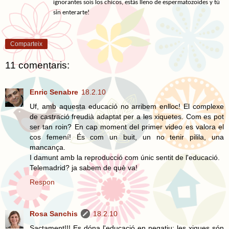
ignorantes sois los chicos, estás lleno de espermatozoides y tú
sin enterarte!
Comparteix
11 comentaris:
Enric Senabre
18.2.10
Uf, amb aquesta educació no arribem enlloc! El complexe
de castració freudià adaptat per a les xiquetes. Com es pot
ser tan roin? En cap moment del primer video es valora el
cos femení! És com un buit, un no tenir pilila, una
mancança.
I damunt amb la reproducció com únic sentit de l'educació.
Telemadrid? ja sabem de què va!
Respon
Rosa Sanchis
18.2.10
Sactament!!! Es dóna l'educació en negatiu: les xiques són