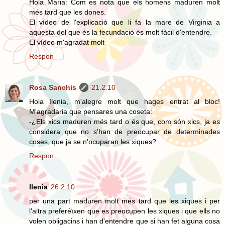
Hola Maria: Com es nota que els homens maduren molt
més tard que les dones.
El vídeo de l'explicació que li fa la mare de Virginia a
aquesta del que és la fecundació és molt fàcil d'entendre.
El vídeo m'agradat molt
Respon
Rosa Sanchis
21.2.10
Hola Ilenia, m'alegre molt que hages entrat al bloc!
M'agradaria que pensares una coseta:
-¿Els xics maduren més tard o és que, com són xics, ja es
considera que no s'han de preocupar de determinades
coses, que ja se n'ocuparan les xiques?
Respon
Ilenia
26.2.10
per una part maduren molt més tard que les xiques i per
l'altra preferéïxen que es preocupen les xiques i que ells no
volen obligacins i han d'entendre que si han fet alguna cosa