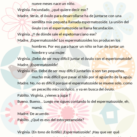
nueve meses nace un niño.
Virginia. Fecundado, ¿qué quiere decir eso?
Madre. Verás, el óvulo para desarrollarse ha de juntarse con una
semillita más pequeña llamada espermatozoide. La unión del
óvulo con el espermatozoide se llama fecundación.
Virginia. ¿Y de dónde sale el espetomarciano ese?
Madre. ¡Espermatozoide! Los espermatozoides los producen los
hombres. Por eso para hacer un niño se han de juntar un
hombre y una mujer.
Virginia. ¡Debe de ser muy difícil juntar el óvulo con el espertomatoide!
Madre. ¡Espermatozoide!
Virginia. Eso. Debe de ser muy difícil juntarlos si son tan pequeños,
mucho más difícil que pasar el hilo por el agujerito de la aguja.
Madre. No, no es difícil porque el espermatozoide se mueve solo, como
un pececillo microscópico, y va en busca del óvulo.
Pablito. Virginia, ¿vienes a jugar?
Bueno. Bueno… Luego me sigues contando lo del espermatozoide, eh,
mamá.
Madre. De acuerdo.
Pablito. ¿Qué es eso del estorpezamoide?
Virginia. (
En
tono de listilla
) ¡Espermatozoide! ¡Hay que ver qué