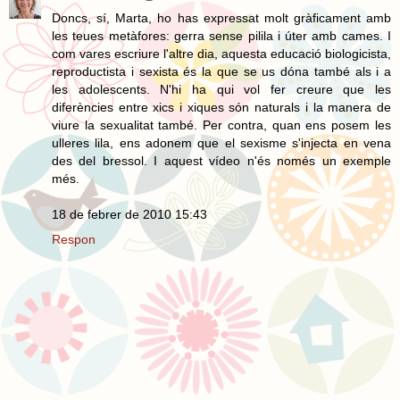
Doncs, sí, Marta, ho has expressat molt gràficament amb
les teues metàfores: gerra sense pilila i úter amb cames. I
com vares escriure l'altre dia, aquesta educació biologicista,
reproductista i sexista és la que se us dóna també als i a
les adolescents. N'hi ha qui vol fer creure que les
diferències entre xics i xiques són naturals i la manera de
viure la sexualitat també. Per contra, quan ens posem les
ulleres lila, ens adonem que el sexisme s'injecta en vena
des del bressol. I aquest vídeo n'és només un exemple
més.
18 de febrer de 2010 15:43
Respon