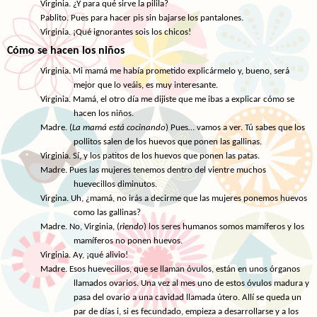
Virginia. ¿Y para qué sirve la pilila?
Pablito. Pues para hacer pis sin bajarse los pantalones.
Virginia. ¡Qué ignorantes sois los chicos!
Cómo se hacen los niños
Virginia. Mi mamá me había prometido explicármelo y, bueno, será
mejor que lo veáis, es muy interesante.
Virginia. Mamá, el otro día me dijiste que me ibas a explicar cómo se
hacen los niños.
Madre. (
La mamá está cocinando
) Pues… vamos a ver. Tú sabes que los
pollitos salen de los huevos que ponen las gallinas.
Virginia. Sí, y los patitos de los huevos que ponen las patas.
Madre. Pues las mujeres tenemos dentro del vientre muchos
huevecillos diminutos.
Virgina. Uh, ¿mamá, no irás a decirme que las mujeres ponemos huevos
como las gallinas?
Madre. No, Virginia, (
riendo
) los seres humanos somos mamíferos y los
mamíferos no ponen huevos.
Virginia. Ay, ¡qué alivio!
Madre. Esos huevecillos, que se llaman óvulos, están en unos órganos
llamados ovarios. Una vez al mes uno de estos óvulos madura y
pasa del ovario a una cavidad llamada útero. Allí se queda un
par de días i, si es fecundado, empieza a desarrollarse y a los