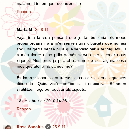
malament tenen que reconéixer-ho
Respon
Marta M.
25.9.11
Vaja, tota la vida pensant que jo també tenia els meus
propis òrgans i ara m'ensenyen uns dibuixets que només
sóc una gerra sense pilila que servesc per a fer xiquets... I
a més tindre o no pilila només serveix per a crear nous
xiquets. Aleshores ja puc oblidar-me de ser alguna cosa
més que úter amb cames, no?
És impressionant com tracten el cos de la dona aquestos
dibuixets... Quina visió més "bonica" i "educativa". Bé anem
si utilitzem açò per educar als xiquets.
18 de febrer de 2010 14:26
Respon
Rosa Sanchis
25.9.11