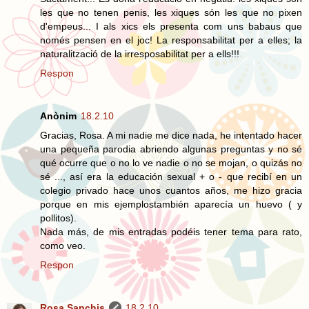
les que no tenen penis, les xiques són les que no pixen
d'empeus... I als xics els presenta com uns babaus que
només pensen en el joc! La responsabilitat per a elles; la
naturalització de la irresposabilitat per a ells!!!
Respon
Anònim
18.2.10
Gracias, Rosa. A mi nadie me dice nada, he intentado hacer
una pequeña parodia abriendo algunas preguntas y no sé
qué ocurre que o no lo ve nadie o no se mojan, o quizás no
sé ..., así era la educación sexual + o - que recibí en un
colegio privado hace unos cuantos años, me hizo gracia
porque en mis ejemplostambién aparecía un huevo ( y
pollitos).
Nada más, de mis entradas podéis tener tema para rato,
como veo.
Respon
Rosa Sanchis
18.2.10