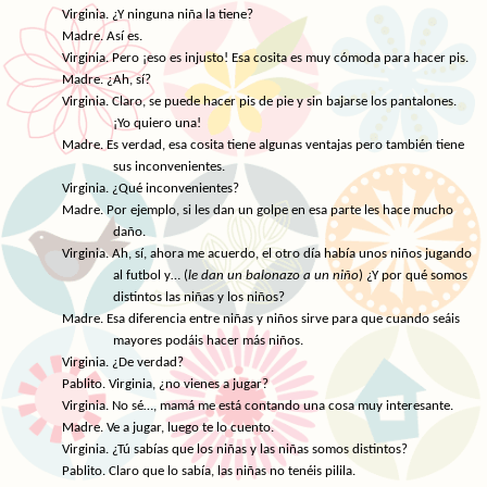
Virginia. ¿Y ninguna niña la tiene?
Madre. Así es.
Virginia. Pero ¡eso es injusto! Esa cosita es muy cómoda para hacer pis.
Madre. ¿Ah, sí?
Virginia. Claro, se puede hacer pis de pie y sin bajarse los pantalones.
¡Yo quiero una!
Madre. Es verdad, esa cosita tiene algunas ventajas pero también tiene
sus inconvenientes.
Virginia. ¿Qué inconvenientes?
Madre. Por ejemplo, si les dan un golpe en esa parte les hace mucho
daño.
Virginia. Ah, sí, ahora me acuerdo, el otro día había unos niños jugando
al futbol y… (
le dan un balonazo a un niño
) ¿Y por qué somos
distintos las niñas y los niños?
Madre. Esa diferencia entre niñas y niños sirve para que cuando seáis
mayores podáis hacer más niños.
Virginia. ¿De verdad?
Pablito. Virginia, ¿no vienes a jugar?
Virginia. No sé…, mamá me está contando una cosa muy interesante.
Madre. Ve a jugar, luego te lo cuento.
Virginia. ¿Tú sabías que los niñas y las niñas somos distintos?
Pablito. Claro que lo sabía, las niñas no tenéis pilila.