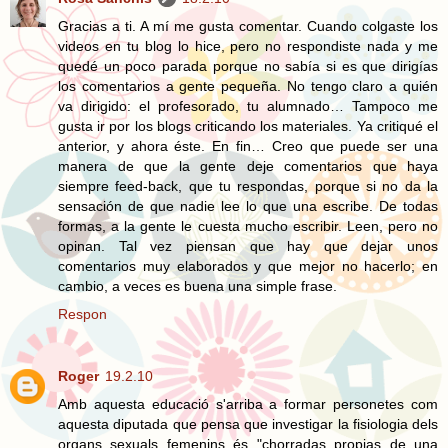
Gracias a ti. A mí me gusta comentar. Cuando colgaste los
videos en tu blog lo hice, pero no respondiste nada y me
quedé un poco parada porque no sabía si es que dirigías
los comentarios a gente pequeña. No tengo claro a quién
va dirigido: el profesorado, tu alumnado… Tampoco me
gusta ir por los blogs criticando los materiales. Ya critiqué el
anterior, y ahora éste. En fin… Creo que puede ser una
manera de que la gente deje comentarios que haya
siempre feed-back, que tu respondas, porque si no da la
sensación de que nadie lee lo que una escribe. De todas
formas, a la gente le cuesta mucho escribir. Leen, pero no
opinan. Tal vez piensan que hay que dejar unos
comentarios muy elaborados y que mejor no hacerlo; en
cambio, a veces es buena una simple frase.
Respon
Roger
19.2.10
Amb aquesta educació s'arriba a formar personetes com
aquesta diputada que pensa que investigar la fisiologia dels
organs sexuals femenins és "chorradas propias de una