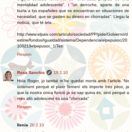
mentalidad adolescente", i "un derroche, aparte de una
burla a los españoles que se encuentran en situaciones de
necesidad, que se gasten su dinero en chorradas". Llegiu la
notícia, que té tela...
http://www.elpais.com/articulo/sociedad/PP/pide/Gobierno/d
estine/fondos/Igualdad/sistema/Dependencia/elpepusoc/20
100219elpepusoc_1/Tes
Respon
Rosa Sanchis
19.2.10
Hola Roger, jo també m'he quedat morta amb l'article. No
solament perquè el plaer femení els importe tres pitos, ja
que la nostra única funció ja se sap quina és, sinó perquè a
més allò adolescent és una "chorrada"
Respon
Ilenia
20.2.10