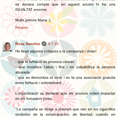
es donara compte que en aquest anunci hi ha una
IGUALTAT enorme.
Molts petons Maria :)
Respon
Rosa Sanchis
4.7.10
He llegit algunes crítiques a la campanya i diuen:
- que la fel•lació no provoca càncer.
- que trivialitza l’abús i fins i tot culpabilitza la persona
abusada
- que es demonitza el sexe i es fa una associació gratuïta
entre fel•lació i sotmetiment...
L’organització va declarar que els anuncis volien impactar
en els fumadors joves:
"La campaña se dirige a jóvenes que ven en los cigarrillos
símbolos de la emancipación, de libertad, cuando en