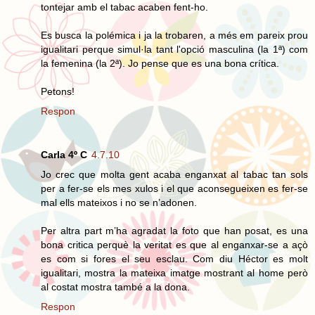
tontejar amb el tabac acaben fent-ho.
Es busca la polémica i ja la trobaren, a més em pareix prou
igualitari perque simul·la tant l'opció masculina (la 1ª) com
la femenina (la 2ª). Jo pense que es una bona crítica.
Petons!
Respon
Carla 4º C
4.7.10
Jo crec que molta gent acaba enganxat al tabac tan sols
per a fer-se els mes xulos i el que aconsegueixen es fer-se
mal ells mateixos i no se n’adonen.
Per altra part m’ha agradat la foto que han posat, es una
bona critica perquè la veritat es que al enganxar-se a açò
es com si fores el seu esclau. Com diu Héctor es molt
igualitari, mostra la mateixa imatge mostrant al home però
al costat mostra també a la dona.
Respon