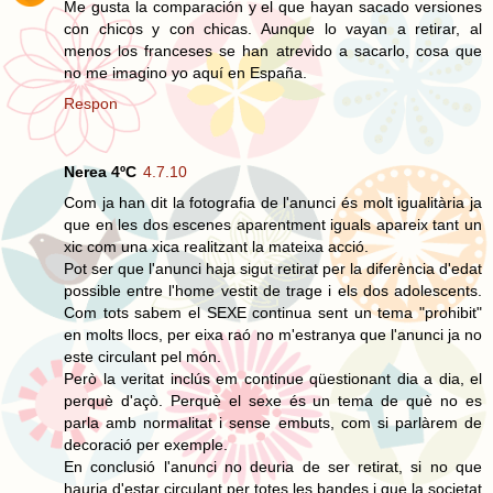
Me gusta la comparación y el que hayan sacado versiones
con chicos y con chicas. Aunque lo vayan a retirar, al
menos los franceses se han atrevido a sacarlo, cosa que
no me imagino yo aquí en España.
Respon
Nerea 4ºC
4.7.10
Com ja han dit la fotografia de l'anunci és molt igualitària ja
que en les dos escenes aparentment iguals apareix tant un
xic com una xica realitzant la mateixa acció.
Pot ser que l'anunci haja sigut retirat per la diferència d'edat
possible entre l'home vestit de trage i els dos adolescents.
Com tots sabem el SEXE continua sent un tema "prohibit"
en molts llocs, per eixa raó no m'estranya que l'anunci ja no
este circulant pel món.
Però la veritat inclús em continue qüestionant dia a dia, el
perquè d'açò. Perquè el sexe és un tema de què no es
parla amb normalitat i sense embuts, com si parlàrem de
decoració per exemple.
En conclusió l'anunci no deuria de ser retirat, si no que
hauria d'estar circulant per totes les bandes i que la societat