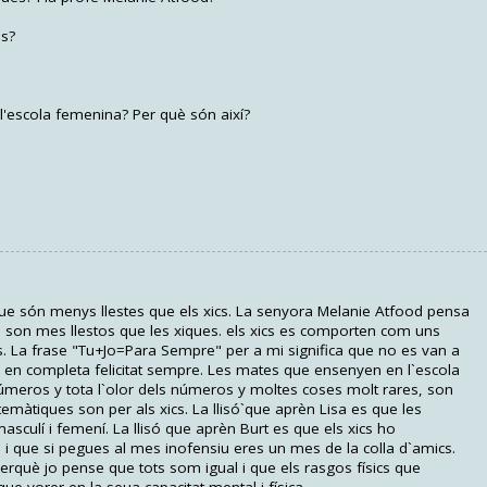
es?
'escola femenina? Per què són així?
que són menys llestes que els xics. La senyora Melanie Atfood pensa
s son mes llestos que les xiques. els xics es comporten com uns
es. La frase "Tu+Jo=Para Sempre" per a mi significa que no es van a
e en completa felicitat sempre. Les mates que ensenyen en l`escola
meros y tota l`olor dels números y moltes coses molt rares, son
emàtiques son per als xics. La llisó`que aprèn Lisa es que les
culí i femení. La llisó que aprèn Burt es que els xics ho
 i que si pegues al mes inofensiu eres un mes de la colla d`amics.
rquè jo pense que tots som igual i que els rasgos físics que