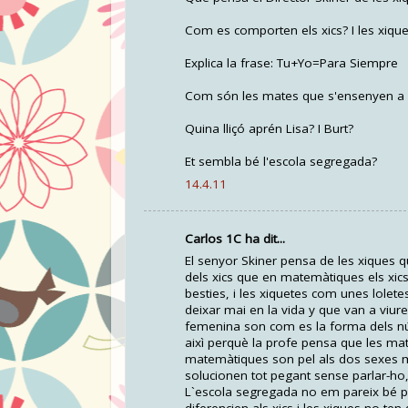
Com es comporten els xics? I les xiqu
Explica la frase: Tu+Yo=Para Siempre
Com són les mates que s'ensenyen a l
Quina lliçó aprén Lisa? I Burt?
Et sembla bé l'escola segregada?
14.4.11
Carlos 1C ha dit...
El senyor Skiner pensa de les xiques 
dels xics que en matemàtiques els xic
besties, i les xiquetes com unes lolet
deixar mai en la vida y que van a viur
femenina son com es la forma dels nú
aixì perquè la profe pensa que les mat
matemàtiques son pel als dos sexes mas
solucionen tot pegant sense parlar-ho,
L`escola segregada no em pareix bé pe