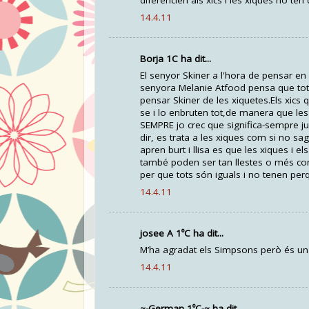
diferencien als xics i les xiques no ten
14.4.11
Borja 1C ha dit...
El senyor Skiner a l'hora de pensar en
senyora Melanie Atfood pensa que tote
pensar Skiner de les xiquetes.Els xics 
se i lo enbruten tot,de manera que l
SEMPRE jo crec que significa-sempre ju
dir, es trata a les xiques com si no sa
apren burt i llisa es que les xiques i e
també poden ser tan llestes o més com
per que tots són iguals i no tenen perqu
14.4.11
josee A 1ºC ha dit...
M’ha agradat els Simpsons però és un 
14.4.11
~-German 1ºC-~ ha dit...