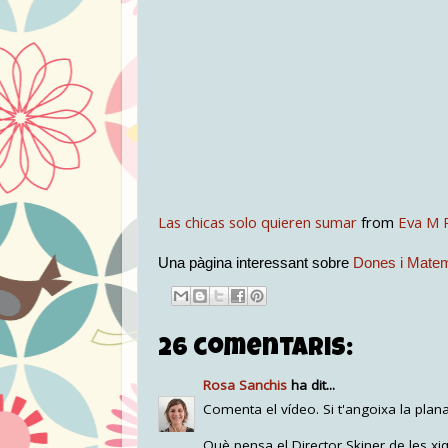
Las chicas solo quieren sumar
from
Eva M 
Una pàgina interessant sobre
Dones i Mate
26 comentaris:
Rosa Sanchis
ha dit...
Comenta el vídeo. Si t'angoixa la plan
Què pensa el Director Skiner de les xi