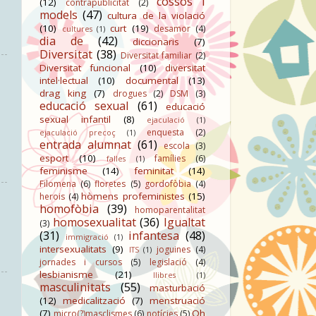
cossos i
(12)
contrapublicitat
(2)
models
(47)
cultura de la violació
(10)
curt
(19)
desamor
(4)
cultures
(1)
dia de
(42)
diccionaris
(7)
Diversitat
(38)
Diversitat familiar
(2)
Diversitat funcional
(10)
diversitat
intel·lectual
(10)
documental
(13)
drag king
(7)
drogues
(2)
DSM
(3)
educació sexual
(61)
educació
sexual infantil
(8)
ejaculació
(1)
enquesta
(2)
ejaculació precoç
(1)
entrada alumnat
(61)
escola
(3)
esport
(10)
famílies
(6)
falles
(1)
feminisme
(14)
feminitat
(14)
Filomena
(6)
floretes
(5)
gordofòbia
(4)
hòmens profeministes
(15)
herois
(4)
homofòbia
(39)
homoparentalitat
homosexualitat
(36)
Igualtat
(3)
(31)
infantesa
(48)
immigració
(1)
intersexualitats
(9)
joguines
(4)
ITS
(1)
jornades i cursos
(5)
legislació
(4)
lesbianisme
(21)
llibres
(1)
masculinitats
(55)
masturbació
(12)
medicalització
(7)
menstruació
(7)
Oh
micro(?)masclismes
(6)
notícies
(5)