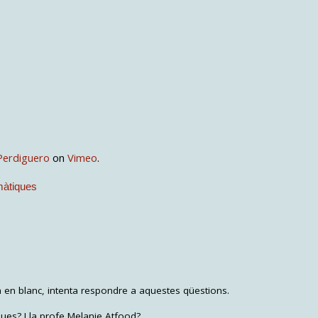
Perdiguero
on
Vimeo
.
màtiques
a en blanc, intenta respondre a aquestes qüestions.
ques? I la profe Melanie Atfood?