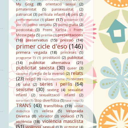
My Goig
(8)
orientació sexual
(2)
p/maternitat
(5)
pansexualitat
(2)
patriarcat
(3)
pel·lícula infantil
(4)
pèls
(2)
plaer
(17)
performativitat
(1)
poliamor
(1)
porno venjatiu
(2)
pornografia
(2)
por
(1)
postcoital
(3)
Premi Karícia i Premi
presentacions
Mossegada
(5)
premsa
(1)
(16)
preservatius
(15)
pressió
(14)
primer cicle d'eso
(146)
primera vegada
(18)
princeses
(5)
publicitat
prostitució
(2)
programa TV
(1)
(14)
publicitat alternativa
(21)
publicitat sexista
(30)
queer
(3)
relats
regla de la inversió
(2)
racisme
(1)
(23)
religió
(6)
revistes
reproductisme
(1)
sèries i pel·lis
(64)
(4)
salut
(2)
sexisme
(30)
sexting
(4)
sexualitat
infantil
(2)
sexualització infantil
(2)
Stop diverfòbia
(5)
sororitat
(1)
taxa rosa
(1)
TRANS
(43)
transfòbia
(19)
unitat
Vesprada
vellesa
(5)
didàctica
(1)
Diversa
(8)
violació
(17)
vibrador
(3)
violència masclista
violència
(18)
(51)
violència sexual
(13)
virginitat
(4)