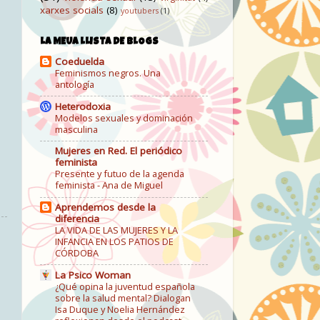
xarxes socials
(8)
youtubers
(1)
LA MEUA LLISTA DE BLOGS
Coeduelda
Feminismos negros. Una
antología
Heterodoxia
Modelos sexuales y dominación
masculina
Mujeres en Red. El periódico
feminista
Presente y futuo de la agenda
feminista - Ana de Miguel
Aprendemos desde la
diferencia
LA VIDA DE LAS MUJERES Y LA
INFANCIA EN LOS PATIOS DE
CÓRDOBA
La Psico Woman
¿Qué opina la juventud española
sobre la salud mental? Dialogan
Isa Duque y Noelia Hernández