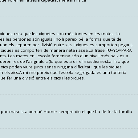
 que vorer en la seua capacitat mental i física
 xiques,creu que les xiquetes són mès tontes en les mates...la
s les persones són iguals i no li pareix bé la forma que té de
quan els separen per divisió entre xics i xiques es comporten pegant-
es xiques es comporten de manera neta i asea.La frase TU+YO=PARA
nts-.Les mates en l'escola femenina són d'un nivell més baix,es a
gueren res de l'ásignatura(lo que es a dir el masclisme).La llisó que
ls xics poden viure junts sense ninguna dificultat i que les xiques
 els xics.A mi me pareix que l'escola segregada es una tonteria
è fer una divisió entre els xics i les xiques.
poc masclista perquè Homer sempre diu el que ha de fer la família