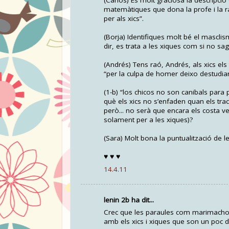
(Carlos) És molt graciosa la descripci
matemàtiques que dona la profe i la r
per als xics”.
(Borja) Identifiques molt bé el mascli
dir, es trata a les xiques com si no sa
(Andrés) Tens raó, Andrés, als xics els
“per la culpa de homer deixo destudiar 
(1-b) “los chicos no son canibals para p
què els xics no s’enfaden quan els trac
però... no serà que encara els costa v
solament per a les xiques)?
(Sara) Molt bona la puntualització de le
♥ ♥ ♥
14.4.11
lenin 2b ha dit...
Crec que les paraules com marimacho o
amb els xics i xiques que son un poc di