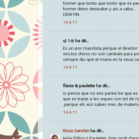
homer que tonto que tonto que es perq
homer deixo destudiar y asi a caba...
DEW FIN
14.4.11
s) 1-b ha dit...
Es un poc masclista perque el director 
xics.los chicos no son canibals para p
sempre diu que el mana en la seua c
14.4.11
flavia & paulette ha dit...
io pense que no ens pareix be que es 
que es tracte a les xiques con tot de ro
,perque els xics sabes mes de matematic
14.4.11
Rosa Sanchis
ha dit...
Hola Flàbia (i Paulette). Estic molt d’a