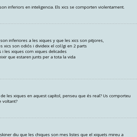
on inferiors en inteligencia. Els xics se comporten violentament.
son inferiores a les xiques y que les xics son pitjores,
xics son odiós i divideix el col.lgi en 2 parts
i les xiques com xiques delicades
xir que estaren junts per a tota la vida
 de les xiques en aquest capítol, penseu que és real? Us comporteu
e voltant?
 skiner diu que les chiques son mes listes que el xiquets mireu a