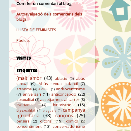
Com fer un comentari al blog
Autoavaluació dels comentaris dels
blogs
LLISTA DE FEMINISTES
Padlets
VISITES
ETIQUETES
(mal) amor
(43)
abús
ablació
(5)
sexual
(9)
Abús sexual infantil
(7)
androcentrisme
activisme
(4)
AMPGIL
(1)
(7)
aniversari
(11)
anticoncepció
(22)
assetjament al carrer
(8)
asexualitat
(3)
binarisme
(15)
avortament
(4)
campanya
bisexualitat
(4)
bloguers
(1)
igualitària
(38)
cançons
(25)
clítoris
(19)
censura
(2)
còmics
(5)
consentiment
(13)
conservadorisme