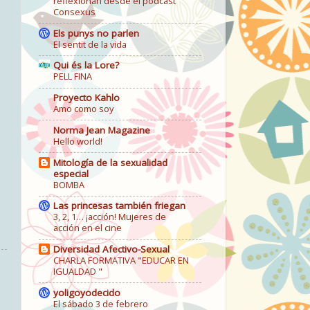
reflexionan desde el podcast
Consexus
Els punys no parlen
El sentit de la vida
Qui és la Lore?
PELL FINA
Proyecto Kahlo
Amo como soy
Norma Jean Magazine
Hello world!
Mitología de la sexualidad
especial
BOMBA
Las princesas también friegan
3, 2, 1… ¡acción! Mujeres de
acción en el cine
Diversidad Afectivo-Sexual
CHARLA FORMATIVA "EDUCAR EN
IGUALDAD "
yoligoyodecido
El sábado 3 de febrero