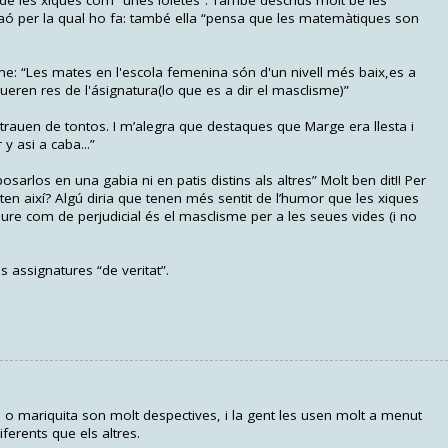
ó de les xiques com “unes loletes”. També descrius molt bé les
aó per la qual ho fa: també ella “pensa que les matemàtiques son
sme: “Les mates en l'escola femenina són d'un nivell més baix,es a
gueren res de l'ásignatura(lo que es a dir el masclisme)”
 trauen de tontos. I m’alegra que destaques que Marge era llesta i
y asi a caba...”
osarlos en una gabia ni en patis distins als altres” Molt ben dit!! Per
ten així? Algú diria que tenen més sentit de l’humor que les xiques
eure com de perjudicial és el masclisme per a les seues vides (i no
s assignatures “de veritat”.
 mariquita son molt despectives, i la gent les usen molt a menut
ferents que els altres.