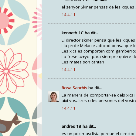
el senyor Skiner pensas de les xiques s
14.4.11
kenneth 1C ha dit...
El director skiner pensa que les xiques 
I la profe Melanie adfood pensa que les 
Les xics es comporten com gamberros 
La frese tu+yo=para siempre quiere dei
Les mates son cantan
14.4.11
Rosa Sanchis
ha dit...
La manera de comportar-se dels xics i
així vosaltres o les persones del vostr
14.4.11
andres 1B ha dit...
es un poc masclista perque el director