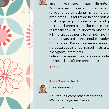
xics i de les xiques i destaca allò més t
l’educació emocional amb una mena de 
relacionar-se emocionalment amb els n
problemes. Els adults de la sèrie són
qual li explica quin ha de ser el càlcul 
de Lisa (el premi a la millor matemàti
l’agressió sexual. La directora Atfood a
N’hi ha crítiques per a tot el món, no h
representats així: porcs, incultes, vio
hòmens, no. Passa com en els anuncis 
no deixa espais a les masculinitats alter
dialogants, efeminats...
Entenc que aquest capítol és una burla
del model. I això em preocupa!!!
14.4.11
Rosa Sanchis
ha dit...
Hola alumnes!!!
Heu fet uns comentaris molt bons.
M’agraden algunes frases: