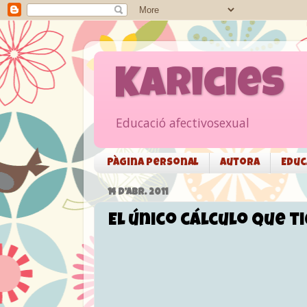
Karicies
Educació afectivosexual
Pàgina personal
Autora
Educ
14 D’ABR. 2011
El único cálculo que t