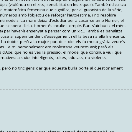
òpic (violència en el xics, sensibilitat en les xiques). També ridiculitza
matemàtica femenina que significa, per al guionista de la sèrie,
úmeros amb l’objectiu de reforçar l’autoestima, i no resoldre
 antimodels. La mare deixa d’estudiar per a casar-se amb Homer, el
que s’espera d’ella. Homer és inculte i ximple. Burt s’atribueix el mèrit
ca) per haver-li ensenyat a pensar com un xic... També es banalitza
cusa al superintendent d’assetjament i ell la besa i a ella li encanta.
i ha dubte, però a la major part dels xics els fa molta gràcia veure’s
lents... A mi personalment em molestaria veure’m així; però als
d’Axe; que no es veu la pressió, el model que continua viu i que
natives: als xics intel•ligents, cultes, educats, no violents,
, però no tinc gens clar que aquesta burla porte al qüestionament