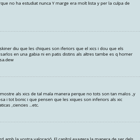
ue no ha estudiat nunca Y marge era molt lista y per la culpa de
skiner diu que les chiques son iferiors que el xics i dou que els
osarlos en una gabia ni en patis distins als altres tambe es q homer
asa.dew
mostre als xics de tal mala manera perque no tots son tan malos ,y
sa i tot bonic i que pensen que les xiques son inferiors als xic
as ,ciencies ...etc.
cord amb la vostra valoració. El capítol exagera la manera de ser dels