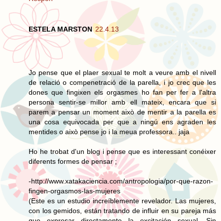
ESTELA MARSTON
22.4.13
Jo pense que el plaer sexual te molt a veure amb el nivell
de relació o compenetració de la parella, i jo crec que les
dones que fingixen els orgasmes ho fan per fer a l'altra
persona sentir-se millor amb ell mateix, encara que si
parem a pensar un moment això de mentir a la parella es
una cosa equivocada per que a ningú ens agraden les
mentides o això pense jo i la meua professora.. jaja
Ho he trobat d'un blog i pense que es interessant conéixer
diferents formes de pensar ;
-http://www.xatakaciencia.com/antropologia/por-que-razon-
fingen-orgasmos-las-mujeres
(Este es un estudio increíblemente revelador. Las mujeres,
con los gemidos, están tratando de influir en su pareja más
que expresar directamente la excitación sexual. Sin