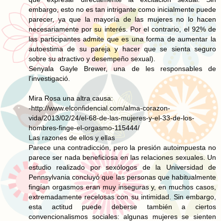
embargo, esto no es tan intrigante como inicialmente puede
parecer, ya que la mayoría de las mujeres no lo hacen
necesariamente por su interés. Por el contrario, el 92% de
las participantes admite que es una forma de aumentar la
autoestima de su pareja y hacer que se sienta seguro
sobre su atractivo y desempeño sexual).
Senyala Gayle Brewer, una de les responsables de
l'investigació.
Mira Rosa una altra causa:
-http://www.elconfidencial.com/alma-corazon-
vida/2013/02/24/el-68-de-las-mujeres-y-el-33-de-los-
hombres-finge-el-orgasmo-115444/
Las razones de ellos y ellas
Parece una contradicción, pero la presión autoimpuesta no
parece ser nada beneficiosa en las relaciones sexuales. Un
estudio realizado por sexólogos de la Universidad de
Pennsylvania concluyó que las personas que habitualmente
fingían orgasmos eran muy inseguras y, en muchos casos,
extremadamente recelosas con su intimidad. Sin embargo,
esta actitud puede deberse también a ciertos
convencionalismos sociales: algunas mujeres se sienten