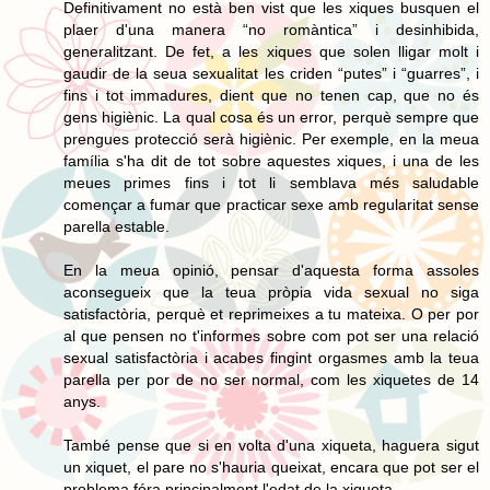
Definitivament no està ben vist que les xiques busquen el
plaer d'una manera “no romàntica” i desinhibida,
generalitzant. De fet, a les xiques que solen lligar molt i
gaudir de la seua sexualitat les criden “putes” i “guarres”, i
fins i tot immadures, dient que no tenen cap, que no és
gens higiènic. La qual cosa és un error, perquè sempre que
prengues protecció serà higiènic. Per exemple, en la meua
família s'ha dit de tot sobre aquestes xiques, i una de les
meues primes fins i tot li semblava més saludable
començar a fumar que practicar sexe amb regularitat sense
parella estable.
En la meua opinió, pensar d'aquesta forma assoles
aconsegueix que la teua pròpia vida sexual no siga
satisfactòria, perquè et reprimeixes a tu mateixa. O per por
al que pensen no t'informes sobre com pot ser una relació
sexual satisfactòria i acabes fingint orgasmes amb la teua
parella per por de no ser normal, com les xiquetes de 14
anys.
També pense que si en volta d'una xiqueta, haguera sigut
un xiquet, el pare no s'hauria queixat, encara que pot ser el
problema fóra principalment l'edat de la xiqueta.