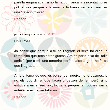
parella enganyada i si no hi ha confiança ni sinceritat no es
pot fer res perquè a la mínima hi haurà secrets i això es
una “relació tòxica”.
Respon
julia campoamor
23.4.13
Hola Rosa,
Jo pense que perquè a tu no t'agrade el sexe no eres un
raret, sinó que tens altres gustos. Ara es porta això de “folla
amics” (per a mi, una tonteria) però si aixó la gent ho fa és
que li agrada.
Amb el tema de que les persones fingeixen el orgasmes, jo
no els puc dir el que facen o deixen de fer, però si jo
estiguera en el seu lloc, ho faria perque tampoc es van a
enterar si és de veritat o no.
Respon