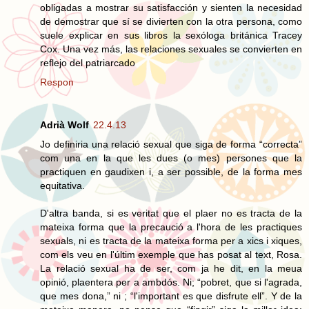
obligadas a mostrar su satisfacción y sienten la necesidad
de demostrar que sí se divierten con la otra persona, como
suele explicar en sus libros la sexóloga británica Tracey
Cox. Una vez más, las relaciones sexuales se convierten en
reflejo del patriarcado
Respon
Adrià Wolf
22.4.13
Jo definiria una relació sexual que siga de forma “correcta”
com una en la que les dues (o mes) persones que la
practiquen en gaudixen i, a ser possible, de la forma mes
equitativa.
D'altra banda, si es veritat que el plaer no es tracta de la
mateixa forma que la precaució a l'hora de les practiques
sexuals, ni es tracta de la mateixa forma per a xics i xiques,
com els veu en l'últim exemple que has posat al text, Rosa.
La relació sexual ha de ser, com ja he dit, en la meua
opinió, plaentera per a ambdós. Ni; “pobret, que si l'agrada,
que mes dona,” ni ; “l'important es que disfrute ell”. Y de la