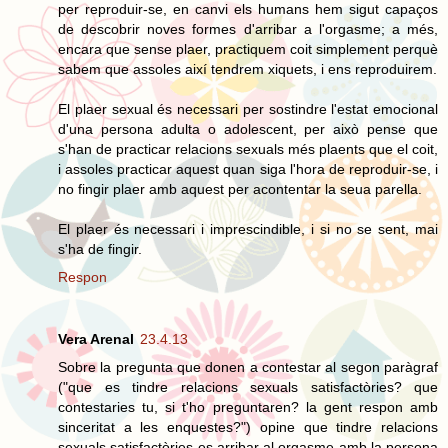
per reproduir-se, en canvi els humans hem sigut capaços
de descobrir noves formes d'arribar a l'orgasme; a més,
encara que sense plaer, practiquem coit simplement perquè
sabem que assoles així tendrem xiquets, i ens reproduirem.
El plaer sexual és necessari per sostindre l'estat emocional
d'una persona adulta o adolescent, per això pense que
s'han de practicar relacions sexuals més plaents que el coit,
i assoles practicar aquest quan siga l'hora de reproduir-se, i
no fingir plaer amb aquest per acontentar la seua parella.
El plaer és necessari i imprescindible, i si no se sent, mai
s'ha de fingir.
Respon
Vera Arenal
23.4.13
Sobre la pregunta que donen a contestar al segon paràgraf
("que es tindre relacions sexuals satisfactòries? que
contestaries tu, si t'ho preguntaren? la gent respon amb
sinceritat a les enquestes?") opine que tindre relacions
sexuals satisfactòries es arribar al orgasme amb la persona