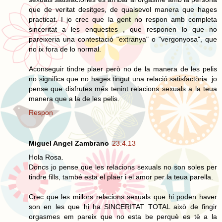
que de veritat desitges, de qualsevol manera que hages
practicat. I jo crec que la gent no respon amb completa
sinceritat a les enquestes , que responen lo que no
pareixeria una contestació "extranya" o "vergonyosa", que
no ix fora de lo normal.
Aconseguir tindre plaer però no de la manera de les pelis
no significa que no hages tingut una relació satisfactòria. jo
pense que disfrutes més tenint relacions sexuals a la teua
manera que a la de les pelis.
Respon
Miguel Angel Zambrano
23.4.13
Hola Rosa.
Doncs jo pense que les relacions sexuals no son soles per
tindre fills, també esta el plaer i el amor per la teua parella.
Crec que les millors relacions sexuals que hi poden haver
son en les que hi ha SINCERITAT TOTAL això de fingir
orgasmes em pareix que no esta be perquè es tè a la