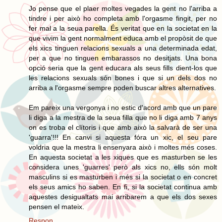
Jo pense que el plaer moltes vegades la gent no l'arriba a
tindre i per això ho completa amb l'orgasme fingit, per no
fer mal a la seua parella. És veritat que en la societat en la
que vivim la gent normalment educa amb el propòsit de que
els xics tinguen relacions sexuals a una determinada edat,
per a que no tinguen embarassos no desitjats. Una bona
opció seria que la gent educara als seus fills dient-los que
les relacions sexuals són bones i que si un dels dos no
arriba a l'orgasme sempre poden buscar altres alternatives.
Em pareix una vergonya i no estic d'acord amb que un pare
li diga a la mestra de la seua filla que no li diga amb 7 anys
on es troba el clítoris i que amb això la salvarà de ser una
'guarra'!!! En canvi si aquesta fóra un xic, el seu pare
voldria que la mestra li ensenyara això i moltes més coses.
En aquesta societat a les xiques que es masturben se les
considera unes 'guarres' però als xics no, ells són molt
masculins si es masturben i més si la societat o en concret
els seus amics ho saben. En fi, si la societat continua amb
aquestes desigualtats mai arribarem a que els dos sexes
pensen el mateix.
Respon