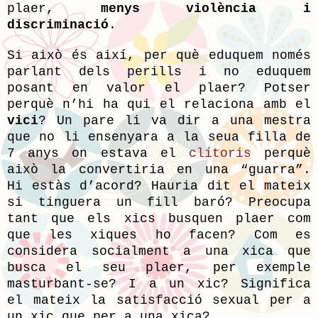
plaer,
menys violència i
discriminació
.
Si això és així, per què eduquem només
parlant dels perills i no eduquem
posant en valor el plaer? Potser
perquè n’hi ha qui el relaciona amb el
vici
? Un pare li va dir a una mestra
que no li ensenyara a la seua filla de
7 anys on estava el
clítoris
perquè
això la convertiria en una “guarra”.
Hi estàs d’acord? Hauria dit el mateix
si tinguera un fill baró? Preocupa
tant que els xics busquen plaer com
que les xiques ho facen? Com es
considera socialment a una xica que
busca el seu plaer, per exemple
masturbant-se? I a un xic? Significa
el mateix la satisfacció sexual per a
un xic que per a una xica?