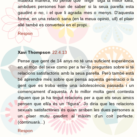
mateixa manera, no pense que “fingir” siga la millor idea;
ambdues persones han de saber si la seua parella esta
gaudint o no, i el que li agrada mes o menys. D'aquesta
forma, en una relació sana (en la meua opinió, ull) el plaer
alié també es converteix en el propi.
Respon
Xavi Thompson
22.4.13
Pense que gent de 14 anys no té una suficient experiència
en el món del sexe como per a fer-lis preguntes sobre si té
relacions satisfactoris amb la seua parella. Però també està
bé aprendre més sobre que pensa aquesta generació o la
gent que es troba entre una adolescència passada i un
començament d'aquesta. A lo millor molta gent contesta
diguen que ja ha tingut relacions per a que els seus amics
pensen que ell/a és un “figura”. Jo diria que les relacions
sexuals satisfactòries és quan arriben les dues persones a
un plaer mutu gaudint al màxim d'un coit perfecte.
(continuarà...)
Respon