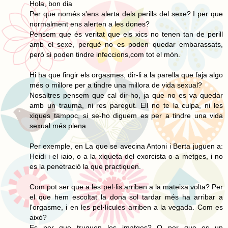
Hola, bon dia
Per que només s'ens alerta dels perills del sexe? I per que
normalment ens alerten a les dones?
Pensem que és veritat que els xics no tenen tan de perill
amb el sexe, perquè no es poden quedar embarassats,
però si poden tindre infeccions,com tot el món.
Hi ha que fingir els orgasmes, dir-li a la parella que faja algo
més o millore per a tindre una millora de vida sexual?
Nosaltres pensem que cal dir-ho, ja que no es va quedar
amb un trauma, ni res paregut. Ell no te la culpa, ni les
xiques tampoc, si se-ho diguem es per a tindre una vida
sexual més plena.
Per exemple, en La que se avecina Antoni i Berta juguen a:
Heidi i el iaio, o a la xiqueta del exorcista o a metges, i no
es la penetració la que practiquen.
Com pot ser que a les pel·lis arriben a la mateixa volta? Per
el que hem escoltat la dona sol tardar més ha arribar a
l'orgasme, i en les pel·lícules arriben a la vegada. Com es
això?
Es per que truquen les imatges? O per que es un