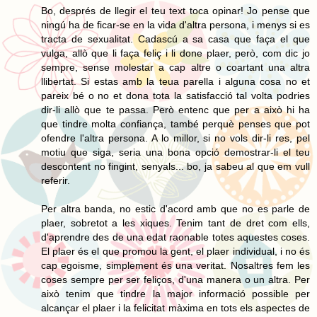
Bo, després de llegir el teu text toca opinar! Jo pense que
ningú ha de ficar-se en la vida d'altra persona, i menys si es
tracta de sexualitat. Cadascú a sa casa que faça el que
vulga, allò que li faça feliç i li done plaer, però, com dic jo
sempre, sense molestar a cap altre o coartant una altra
llibertat. Si estas amb la teua parella i alguna cosa no et
pareix bé o no et dona tota la satisfacció tal volta podries
dir-li allò que te passa. Però entenc que per a això hi ha
que tindre molta confiança, també perquè penses que pot
ofendre l'altra persona. A lo millor, si no vols dir-li res, pel
motiu que siga, seria una bona opció demostrar-li el teu
descontent no fingint, senyals... bo, ja sabeu al que em vull
referir.
Per altra banda, no estic d'acord amb que no es parle de
plaer, sobretot a les xiques. Tenim tant de dret com ells,
d'aprendre des de una edat raonable totes aquestes coses.
El plaer és el que promou la gent, el plaer individual, i no és
cap egoisme, simplement és una veritat. Nosaltres fem les
coses sempre per ser feliços, d'una manera o un altra. Per
això tenim que tindre la major informació possible per
alcançar el plaer i la felicitat màxima en tots els aspectes de