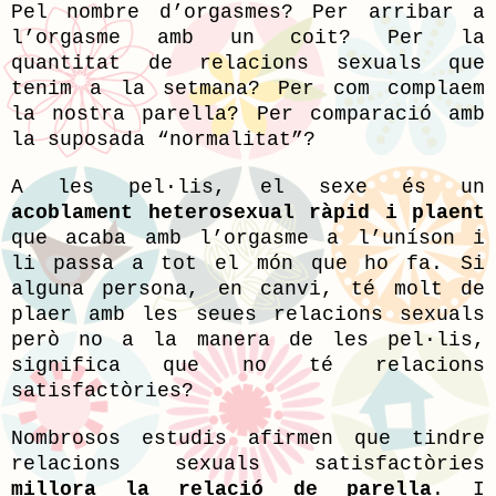
Pel nombre d’orgasmes? Per arribar a
l’orgasme amb un coit? Per la
quantitat de relacions sexuals que
tenim a la setmana? Per com complaem
la nostra parella? Per comparació amb
la suposada “normalitat”?
A les pel·lis, el sexe és un
acoblament heterosexual ràpid i plaent
que acaba amb l’orgasme a l’uníson i
li passa a tot el món que ho fa. Si
alguna persona, en canvi, té molt de
plaer amb les seues relacions sexuals
però no a la manera de les pel·lis,
significa que no té relacions
satisfactòries?
Nombrosos estudis afirmen que tindre
relacions sexuals satisfactòries
millora la relació de parella
. I