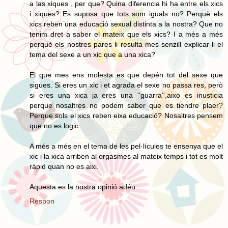
a las xiques , per que? Quina diferencia hi ha entre els xics
i xiques? Es suposa que tots som iguals no? Perquè els
xics reben una educació sexual distinta a la nostra? Que no
tenim dret a saber el mateix que els xics? I a més a més
perquè els nostres pares li resulta mes senzill explicar-li el
tema del sexe a un xic que a una xica?
El que mes ens molesta es que depén tot del sexe que
sigues. Si eres un xic i et agrada el sexe no passa res, però
si eres una xica ja eres una ''guarra'',aixo es inusticia
perque nosaltres no podem saber que es tiendre plaer?
Perque sols el xics reben eixa educació? Nosaltres pensem
que no es logic.
A més a més en el tema de les pel·lícules te ensenya que el
xic i la xica arriben al orgasmes al mateix temps i tot es molt
ràpid quan no es aixi.
Aquesta es la nostra opinió adéu.
Respon