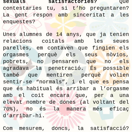
sexuals satisfactòries?
Què
contestaries tu, si t’ho preguntaren?
La gent respon amb sinceritat a les
enquestes?
Unes alumnes de 14 anys, que ja tenien
relacions coitals amb les seues
parelles, em contaven que fingien els
orgasmes perquè els seus nòvios,
pobrets, no pensaren que no els
agradava la penetració. És possible
també que mentiren perquè volien
sentir-se “normals”, i el que es pensa
que és habitual és arribar a l’orgasme
amb el coit encara que, per a una
elevat nombre de dones (al voltant del
70%), no és la manera més eficaç
d’arribar-hi.
Com mesurem, doncs, la satisfacció?