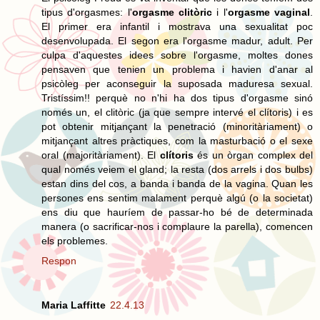
tipus d'orgasmes: l'
orgasme clitòric
i l'
orgasme vaginal
.
El primer era infantil i mostrava una sexualitat poc
desenvolupada. El segon era l'orgasme madur, adult. Per
culpa d'aquestes idees sobre l'orgasme, moltes dones
pensaven que tenien un problema i havien d'anar al
psicòleg per aconseguir la suposada maduresa sexual.
Tristíssim!! perquè no n'hi ha dos tipus d'orgasme sinó
només un, el clitòric (ja que sempre intervé el clítoris) i es
pot obtenir mitjançant la penetració (minoritàriament) o
mitjançant altres pràctiques, com la masturbació o el sexe
oral (majoritàriament). El
clítoris
és un òrgan complex del
qual només veiem el gland; la resta (dos arrels i dos bulbs)
estan dins del cos, a banda i banda de la vagina. Quan les
persones ens sentim malament perquè algú (o la societat)
ens diu que hauríem de passar-ho bé de determinada
manera (o sacrificar-nos i complaure la parella), comencen
els problemes.
Respon
Maria Laffitte
22.4.13