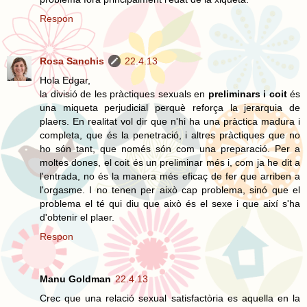
Respon
Rosa Sanchis
22.4.13
Hola Edgar,
la divisió de les pràctiques sexuals en
preliminars i coit
és
una miqueta perjudicial perquè reforça la jerarquia de
plaers. En realitat vol dir que n'hi ha una pràctica madura i
completa, que és la penetració, i altres pràctiques que no
ho són tant, que només són com una preparació. Per a
moltes dones, el coit és un preliminar més i, com ja he dit a
l'entrada, no és la manera més eficaç de fer que arriben a
l'orgasme. I no tenen per això cap problema, sinó que el
problema el té qui diu que això és el sexe i que així s'ha
d'obtenir el plaer.
Respon
Manu Goldman
22.4.13
Crec que una relació sexual satisfactòria es aquella en la