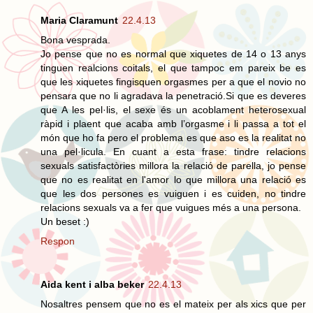
Maria Claramunt
22.4.13
Bona vesprada.
Jo pense que no es normal que xiquetes de 14 o 13 anys
tinguen realcions coitals, el que tampoc em pareix be es
que les xiquetes fingisquen orgasmes per a que el novio no
pensara que no li agradava la penetració.Si que es deveres
que A les pel·lis, el sexe és un acoblament heterosexual
ràpid i plaent que acaba amb l’orgasme i li passa a tot el
món que ho fa pero el problema es que aso es la realitat no
una pel·licula. En cuant a esta frase: tindre relacions
sexuals satisfactòries millora la relació de parella, jo pense
que no es realitat en l'amor lo que millora una relació es
que les dos persones es vuiguen i es cuiden, no tindre
relacions sexuals va a fer que vuigues més a una persona.
Un beset :)
Respon
Aida kent i alba beker
22.4.13
Nosaltres pensem que no es el mateix per als xics que per