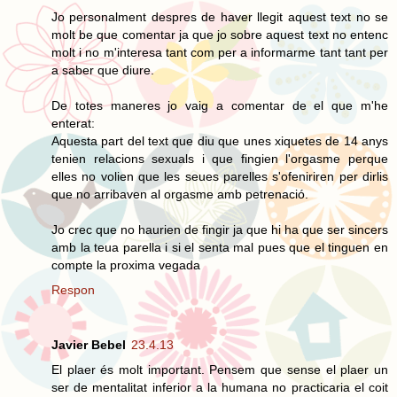
Jo personalment despres de haver llegit aquest text no se
molt be que comentar ja que jo sobre aquest text no entenc
molt i no m'interesa tant com per a informarme tant tant per
a saber que diure.
De totes maneres jo vaig a comentar de el que m'he
enterat:
Aquesta part del text que diu que unes xiquetes de 14 anys
tenien relacions sexuals i que fingien l'orgasme perque
elles no volien que les seues parelles s'ofeniriren per dirlis
que no arribaven al orgasme amb petrenació.
Jo crec que no haurien de fingir ja que hi ha que ser sincers
amb la teua parella i si el senta mal pues que el tinguen en
compte la proxima vegada
Respon
Javier Bebel
23.4.13
El plaer és molt important. Pensem que sense el plaer un
ser de mentalitat inferior a la humana no practicaria el coit