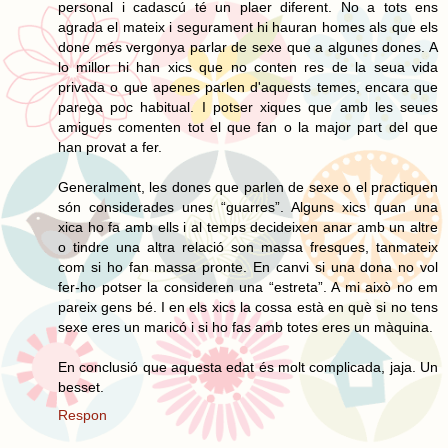
personal i cadascú té un plaer diferent. No a tots ens
agrada el mateix i segurament hi hauran homes als que els
done més vergonya parlar de sexe que a algunes dones. A
lo millor hi han xics que no conten res de la seua vida
privada o que apenes parlen d'aquests temes, encara que
parega poc habitual. I potser xiques que amb les seues
amigues comenten tot el que fan o la major part del que
han provat a fer.
Generalment, les dones que parlen de sexe o el practiquen
són considerades unes “guarres”. Alguns xics quan una
xica ho fa amb ells i al temps decideixen anar amb un altre
o tindre una altra relació son massa fresques, tanmateix
com si ho fan massa pronte. En canvi si una dona no vol
fer-ho potser la consideren una “estreta”. A mi això no em
pareix gens bé. I en els xics la cossa està en què si no tens
sexe eres un maricó i si ho fas amb totes eres un màquina.
En conclusió que aquesta edat és molt complicada, jaja. Un
besset.
Respon