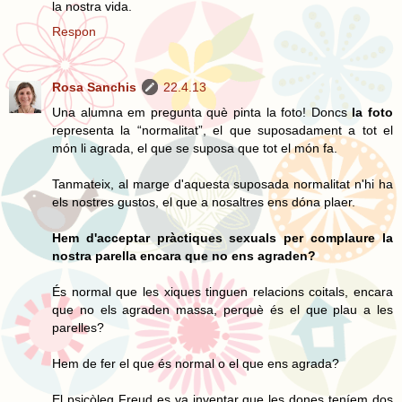
la nostra vida.
Respon
Rosa Sanchis
22.4.13
Una alumna em pregunta què pinta la foto! Doncs
la foto
representa la “normalitat”, el que suposadament a tot el
món li agrada, el que se suposa que tot el món fa.
Tanmateix, al marge d'aquesta suposada normalitat n'hi ha
els nostres gustos, el que a nosaltres ens dóna plaer.
Hem d'acceptar pràctiques sexuals per complaure la
nostra parella encara que no ens agraden?
És normal que les xiques tinguen relacions coitals, encara
que no els agraden massa, perquè és el que plau a les
parelles?
Hem de fer el que és normal o el que ens agrada?
El psicòleg Freud es va inventar que les dones teníem dos