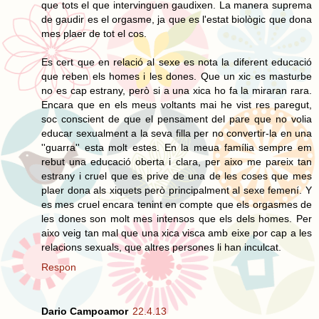
que tots el que intervinguen gaudixen. La manera suprema
de gaudir es el orgasme, ja que es l'estat biològic que dona
mes plaer de tot el cos.
Es cert que en relació al sexe es nota la diferent educació
que reben els homes i les dones. Que un xic es masturbe
no es cap estrany, però si a una xica ho fa la miraran rara.
Encara que en els meus voltants mai he vist res paregut,
soc conscient de que el pensament del pare que no volia
educar sexualment a la seva filla per no convertir-la en una
''guarra'' esta molt estes. En la meua família sempre em
rebut una educació oberta i clara, per aixo me pareix tan
estrany i cruel que es prive de una de les coses que mes
plaer dona als xiquets però principalment al sexe femení. Y
es mes cruel encara tenint en compte que els orgasmes de
les dones son molt mes intensos que els dels homes. Per
aixo veig tan mal que una xica visca amb eixe por cap a les
relacions sexuals, que altres persones li han inculcat.
Respon
Dario Campoamor
22.4.13