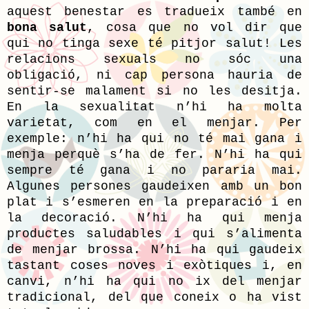
aquest benestar es tradueix també en
bona salut
, cosa que no vol dir que
qui no tinga sexe té pitjor salut! Les
relacions sexuals no sóc una
obligació, ni cap persona hauria de
sentir-se malament si no les desitja.
En la sexualitat n’hi ha molta
varietat, com en el menjar. Per
exemple: n’hi ha qui no té mai gana i
menja perquè s’ha de fer. N’hi ha qui
sempre té gana i no pararia mai.
Algunes persones gaudeixen amb un bon
plat i s’esmeren en la preparació i en
la decoració. N’hi ha qui menja
productes saludables i qui s’alimenta
de menjar brossa. N’hi ha qui gaudeix
tastant coses noves i exòtiques i, en
canvi, n’hi ha qui no ix del menjar
tradicional, del que coneix o ha vist