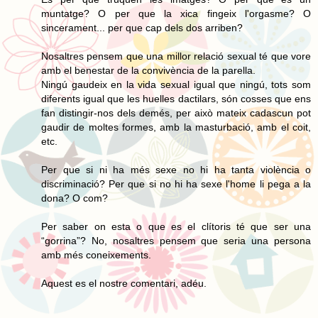
muntatge? O per que la xica fingeix l'orgasme? O
sincerament... per que cap dels dos arriben?
Nosaltres pensem que una millor relació sexual té que vore
amb el benestar de la convivència de la parella.
Ningú gaudeix en la vida sexual igual que ningú, tots som
diferents igual que les huelles dactilars, són cosses que ens
fan distingir-nos dels demés, per això mateix cadascun pot
gaudir de moltes formes, amb la masturbació, amb el coit,
etc.
Per que si ni ha més sexe no hi ha tanta violència o
discriminació? Per que si no hi ha sexe l'home li pega a la
dona? O com?
Per saber on esta o que es el clítoris té que ser una
“gorrina”? No, nosaltres pensem que seria una persona
amb més coneixements.
Aquest es el nostre comentari, adéu.