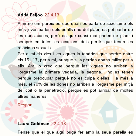
Adrià Feijoo
22.4.13
A mi no em pareix bé que quan es parla de sexe amb els
més joves parlen dels perills i no del plaer, es pot parlar de
les dues coses, però es que cuasi mai parlen de plaer i
sempre en totes les ocacions dels perills que tenen les
relacions sexuals.
Per a mi els xics i les xiques la tendrien que perdre entre
els 15 i 17, per a mi, aunque si la perden abans millor per a
ells. Ara jo crec que perquè les xiques no arriben a
l'orgasme la primera vegada, la segona... no es tenen
perquè preocupar perquè no es culpa d'elles, i a més a
més, el 70% de les dones no arriben a l'orgasme per mitjà
del coit o la penetració, perquè es pot arribar de moltes
altres maneres.
Respon
Laura Goldman
22.4.13
Pense que el que algú puga fer amb la seua parella és