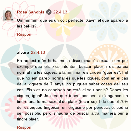
Rosa Sanchis
22.4.13
Ummmmm, què és un coit perfecte, Xavi? el que apareix a
les pel·lis?
Respon
alvaro
22.4.13
En aquest món hi ha molta discriminació sexual, com per
exemple que els xics intenten buscar plaer i els pareix
normal i a les xiques, a la mínima, els criden “guarres”. I el
que no em pareix normal és que les xiques, com en el cas
de la xiqueta de 7 anys, no puguen saber coses del seu
cos. Els xics no coneixen on està el seu penis? Doncs les
xiques, igual! Jo crec que tenen por per si s'enganxen a
tindre una forma sexual de plaer (tocar-se). I de que el 70%
de les xiques fingeixen un orgasme per penetració, podria
ser possible, però s'hauria de buscar altra manera per a
tindre plaer.
Respon