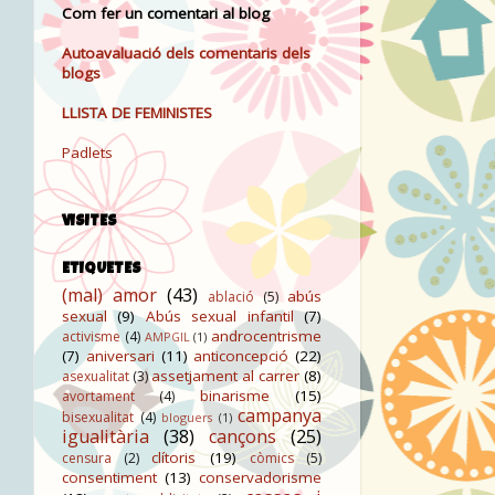
Com fer un comentari al blog
Autoavaluació dels comentaris dels
blogs
LLISTA DE FEMINISTES
Padlets
VISITES
ETIQUETES
(mal) amor
(43)
abús
ablació
(5)
sexual
(9)
Abús sexual infantil
(7)
androcentrisme
activisme
(4)
AMPGIL
(1)
(7)
aniversari
(11)
anticoncepció
(22)
assetjament al carrer
(8)
asexualitat
(3)
binarisme
(15)
avortament
(4)
campanya
bisexualitat
(4)
bloguers
(1)
igualitària
(38)
cançons
(25)
clítoris
(19)
censura
(2)
còmics
(5)
consentiment
(13)
conservadorisme