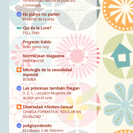
reflexionan desde el podcast
Consexus
Els punys no parlen
El sentit de la vida
Qui és la Lore?
PELL FINA
Proyecto Kahlo
Amo como soy
Norma Jean Magazine
Hello world!
Mitología de la sexualidad
especial
BOMBA
Las princesas también friegan
3, 2, 1… ¡acción! Mujeres de
acción en el cine
Diversidad Afectivo-Sexual
CHARLA FORMATIVA "EDUCAR EN
IGUALDAD "
yoligoyodecido
El sábado 3 de febrero