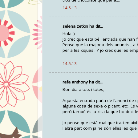
tros de chocolate que parla....
14.5.13
selena zetkin ha dit...
Hola ;)
Jo crec que esta bé l'entrada que han f
Pense que la majoria dels anuncis , a b
per a les xiques . Y jo crec que les 
.
14.5.13
rafa anthony ha dit...
Bon dia a tots i totes,
Aquesta entrada parla de l'anunci de qu
alguna cosa de sexe o picant, etc.. És v
però també és la xica la que ho decidei
Jo pense que està mal que tracten així
l'altra part com ja he són elles les que