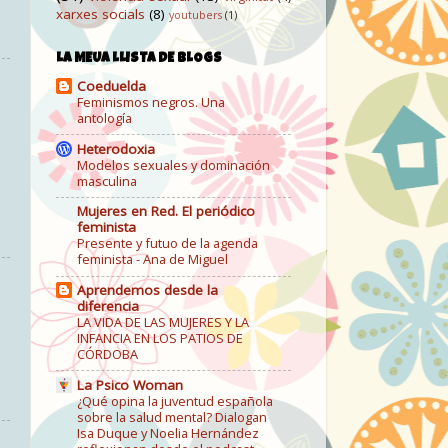
xarxes socials
(8)
youtubers
(1)
LA MEUA LLISTA DE BLOGS
Coeduelda
Feminismos negros. Una
antología
Heterodoxia
Modelos sexuales y dominación
masculina
Mujeres en Red. El periódico
feminista
Presente y futuo de la agenda
feminista - Ana de Miguel
Aprendemos desde la
diferencia
LA VIDA DE LAS MUJERES Y LA
INFANCIA EN LOS PATIOS DE
CÓRDOBA
La Psico Woman
¿Qué opina la juventud española
sobre la salud mental? Dialogan
Isa Duque y Noelia Hernández