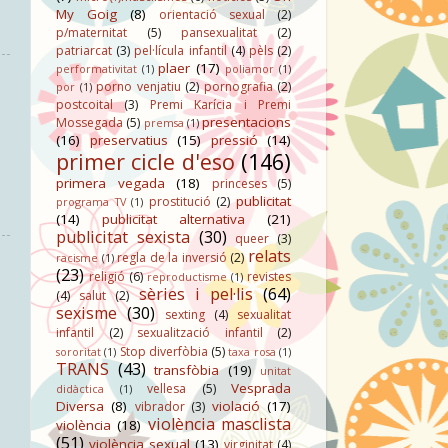
My Goig
(8)
orientació sexual
(2)
p/maternitat
(5)
pansexualitat
(2)
patriarcat
(3)
pel·lícula infantil
(4)
pèls
(2)
plaer
(17)
performativitat
(1)
poliamor
(1)
porno venjatiu
(2)
pornografia
(2)
por
(1)
postcoital
(3)
Premi Karícia i Premi
presentacions
Mossegada
(5)
premsa
(1)
(16)
preservatius
(15)
pressió
(14)
primer cicle d'eso
(146)
primera vegada
(18)
princeses
(5)
publicitat
prostitució
(2)
programa TV
(1)
(14)
publicitat alternativa
(21)
publicitat sexista
(30)
queer
(3)
relats
regla de la inversió
(2)
racisme
(1)
(23)
religió
(6)
revistes
reproductisme
(1)
sèries i pel·lis
(64)
(4)
salut
(2)
sexisme
(30)
sexting
(4)
sexualitat
infantil
(2)
sexualització infantil
(2)
Stop diverfòbia
(5)
sororitat
(1)
taxa rosa
(1)
TRANS
(43)
transfòbia
(19)
unitat
Vesprada
vellesa
(5)
didàctica
(1)
Diversa
(8)
violació
(17)
vibrador
(3)
violència masclista
violència
(18)
(51)
violència sexual
(13)
virginitat
(4)