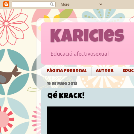
Karicies
Educació afectivosexual
Pàgina personal
Autora
Educ
14 DE MAIG 2013
Qé Krack!