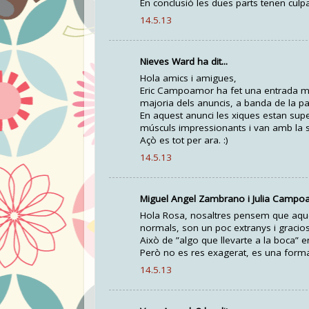
En conclusió les dues parts tenen culpa; 
14.5.13
Nieves Ward ha dit...
Hola amics i amigues,
Eric Campoamor ha fet una entrada mol
majoria dels anuncis, a banda de la par
En aquest anunci les xiques estan supe
músculs impressionants i van amb la s
Açò es tot per ara. :)
14.5.13
Miguel Angel Zambrano i Julia Campoam
Hola Rosa, nosaltres pensem que aque
normals, son un poc extranys i gracio
Això de ”algo que llevarte a la boca” e
Però no es res exagerat, es una forma 
14.5.13