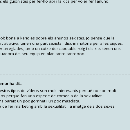
els guionistes per fer-ho així i la xica per voler fer l'anunci.
t bona a karici.es sobre els anuncis sexistes. Jo pense que la
t atraciva, tenen una part sexista i discriminatòria per a les xiques.
r arreglades, amb un cotxe descapotable roig i els xics tenen uns
uadora del seu equip en plan tariro tariroooo.
or ha dit...
stos tipus de vídeos son molt interesants perquè no son molt
sos perque fan una especie de comedia de la sexualitat.
ns pareix un poc gorrinet i un poc masclista.
de fer marketing amb la sexualitat i la imatge dels dos sexes.