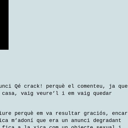
unci Qé crack! perquè el comenteu, ja que
 casa, vaig veure’l i em vaig quedar
iure perquè em va resultar graciós, encar
ica m’adoní que era un anunci degradant
 fica a la xica com un objecte sexual i