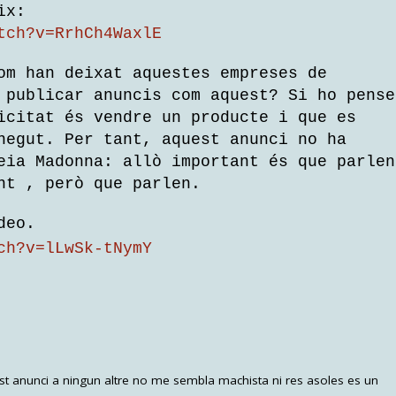
ix:
tch?v=RrhCh4WaxlE
om han deixat aquestes empreses de
 publicar anuncis com aquest? Si ho pense
icitat és vendre un producte i que es
negut. Per tant, aquest anunci no ha
eia Madonna: allò important és que parlen
nt , però que parlen.
deo.
ch?v=lLwSk-tNymY
est anunci a ningun altre no me sembla machista ni res asoles es un