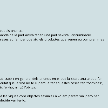
et dels anuncis.
anda de la part activa tenen una part sexista i discriminació
empreses eu fan per que així els productes que venen eu compren mes
e crack i en general dels anuncis en el que la xica actriu te que fer
eritat que la xica no te el perquè fer aquestes coses tan ''cochines'',
x fer-ho, ningú l'obliga.
 a les xiques com objectes sexuals i això em pareix mal però per
 decideixen fer-lo.