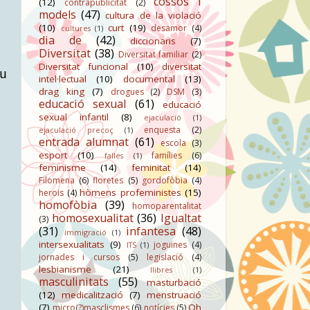
cossos i
(12)
contrapublicitat
(2)
models
(47)
cultura de la violació
(10)
curt
(19)
desamor
(4)
cultures
(1)
dia de
(42)
diccionaris
(7)
Diversitat
(38)
Diversitat familiar
(2)
Diversitat funcional
(10)
diversitat
u
intel·lectual
(10)
documental
(13)
drag king
(7)
drogues
(2)
DSM
(3)
educació sexual
(61)
educació
sexual infantil
(8)
ejaculació
(1)
enquesta
(2)
ejaculació precoç
(1)
entrada alumnat
(61)
escola
(3)
esport
(10)
famílies
(6)
falles
(1)
feminisme
(14)
feminitat
(14)
Filomena
(6)
floretes
(5)
gordofòbia
(4)
hòmens profeministes
(15)
herois
(4)
homofòbia
(39)
homoparentalitat
homosexualitat
(36)
Igualtat
(3)
(31)
infantesa
(48)
immigració
(1)
intersexualitats
(9)
joguines
(4)
ITS
(1)
jornades i cursos
(5)
legislació
(4)
lesbianisme
(21)
llibres
(1)
masculinitats
(55)
masturbació
(12)
medicalització
(7)
menstruació
(7)
Oh
micro(?)masclismes
(6)
notícies
(5)