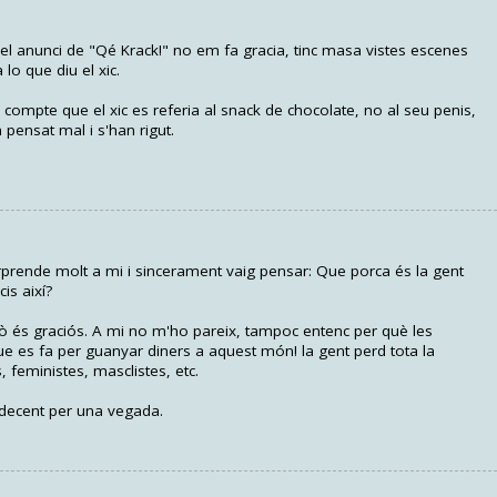
el anunci de "Qé Krack!" no em fa gracia, tinc masa vistes escenes
o que diu el xic.
compte que el xic es referia al snack de chocolate, no al seu penis,
pensat mal i s'han rigut.
prende molt a mi i sincerament vaig pensar: Que porca és la gent
is així?
ò és graciós. A mi no m'ho pareix, tampoc entenc per què les
que es fa per guanyar diners a aquest món! la gent perd tota la
s, feministes, masclistes, etc.
 decent per una vegada.