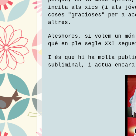
incita als xics (i als jóv
coses "gracioses" per a ac
altres.
Aleshores, si volem un món
què en ple segle XXI segue
I és que hi ha molta publi
subliminal, i actua encara