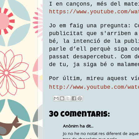
I en cançons, més del mate
https://www.youtube.com/wa
Jo em faig una pregunta: C
publicitat que s'arriben a
bé, la intenció de la publ
parle d’ell perquè siga co
passat desapercebut. Com d
de tu, ja siga bé o malame
Por últim, mireu aquest ví
http://www.youtube.com/wat
30 comentaris:
Anònim ha dit...
Jo no he no notat res diferent de aqu