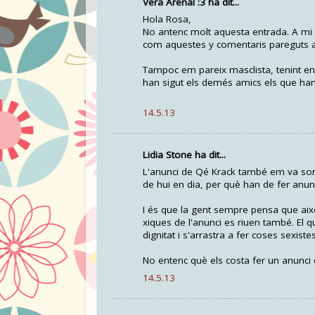
Vera Arenal :3 ha dit...
Hola Rosa,
No antenc molt aquesta entrada. A mi 
com aquestes y comentaris pareguts a l
Tampoc em pareix masclista, tenint en 
han sigut els demés amics els que han 
14.5.13
Lidia Stone ha dit...
L'anunci de Qé Krack també em va sor
de hui en dia, per què han de fer anunc
I és que la gent sempre pensa que aix
xiques de l'anunci es riuen també. El 
dignitat i s'arrastra a fer coses sexiste
No entenc què els costa fer un anunci
14.5.13