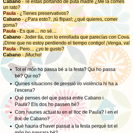
Cabano
- Te estás portando de puta madre ¿Me la comes
un rato?
Paula
- ¿Tienes preservativos?
Cabano
- ¿Para esto?, ¡tú flipas!; ¿qué quieres, comer
goma?
Paula
- Es que… no sé…
Cabano
- Joder tía, con lo enrollada que parecías con Cova.
¡Dime que no estoy perdiendo el tiempo contigo! ¡Venga, va!
Paula
- Pero… ¿yo te gusto?
Cabano
- ¡Mucho!
Tot el món ho passa bé a la festa? Qui ho passa
bé? Qui no?
Quines situacions de pressió i/o violència hi ha a
l'escena?
Què penses del que passa entre Cabano i
Paula? Els dos ho passen bé?
Com hauries actuat tu en el lloc de Paula? I en el
lloc de Cabano?
Què hauria d'haver passat a la festa perquè tot el
món ho passara bé?