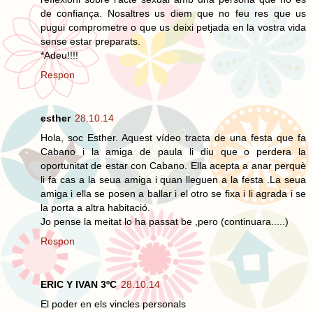
de confiança. Nosaltres us diem que no feu res que us
pugui comprometre o que us deixi petjada en la vostra vida
sense estar preparats.
*Adeu!!!!
Respon
esther
28.10.14
Hola, soc Esther. Aquest vídeo tracta de una festa que fa
Cabano i la amiga de paula li diu que o perdera la
oportunitat de estar con Cabano. Ella acepta a anar perquè
li fa cas a la seua amiga i quan lleguen a la festa .La seua
amiga i ella se posen a ballar i el otro se fixa i li agrada i se
la porta a altra habitació.
Jo pense la meitat lo ha passat be ,pero (continuara.....)
Respon
ERIC Y IVAN 3ºC
28.10.14
El poder en els vincles personals