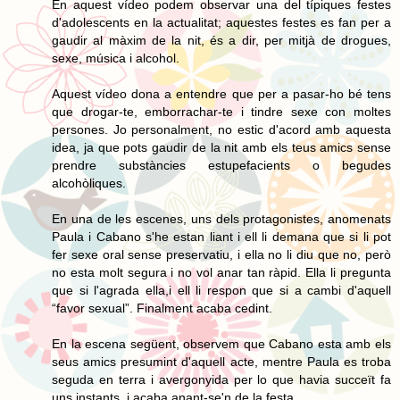
En aquest vídeo podem observar una del típiques festes
d'adolescents en la actualitat; aquestes festes es fan per a
gaudir al màxim de la nit, és a dir, per mitjà de drogues,
sexe, música i alcohol.
Aquest vídeo dona a entendre que per a pasar-ho bé tens
que drogar-te, emborrachar-te i tindre sexe con moltes
persones. Jo personalment, no estic d'acord amb aquesta
idea, ja que pots gaudir de la nit amb els teus amics sense
prendre substàncies estupefacients o begudes
alcohòliques.
En una de les escenes, uns dels protagonistes, anomenats
Paula i Cabano s'he estan liant i ell li demana que si li pot
fer sexe oral sense preservatiu, i ella no li diu que no, però
no esta molt segura i no vol anar tan ràpid. Ella li pregunta
que si l'agrada ella,i ell li respon que si a cambi d'aquell
“favor sexual”. Finalment acaba cedint.
En la escena següent, observem que Cabano esta amb els
seus amics presumint d'aquell acte, mentre Paula es troba
seguda en terra i avergonyida per lo que havia succeït fa
uns instants, i acaba anant-se'n de la festa.