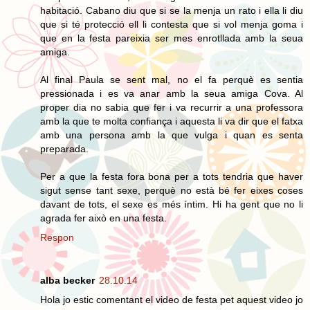
habitació. Cabano diu que si se la menja un rato i ella li diu
que si té protecció ell li contesta que si vol menja goma i
que en la festa pareixia ser mes enrotllada amb la seua
amiga.
Al final Paula se sent mal, no el fa perquè es sentia
pressionada i es va anar amb la seua amiga Cova. Al
proper dia no sabia que fer i va recurrir a una professora
amb la que te molta confiança i aquesta li va dir que el fatxa
amb una persona amb la que vulga i quan es senta
preparada.
Per a que la festa fora bona per a tots tendria que haver
sigut sense tant sexe, perquè no està bé fer eixes coses
davant de tots, el sexe es més íntim. Hi ha gent que no li
agrada fer això en una festa.
Respon
alba becker
28.10.14
Hola jo estic comentant el video de festa pet aquest video jo