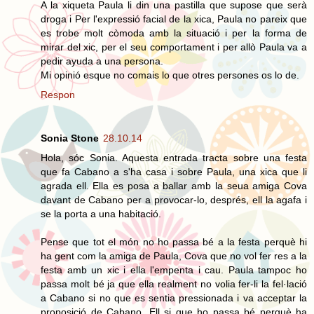
A la xiqueta Paula li din una pastilla que supose que serà
droga i Per l'expressió facial de la xica, Paula no pareix que
es trobe molt còmoda amb la situació i per la forma de
mirar del xic, per el seu comportament i per allò Paula va a
pedir ayuda a una persona.
Mi opinió esque no comais lo que otres persones os lo de.
Respon
Sonia Stone
28.10.14
Hola, sóc Sonia. Aquesta entrada tracta sobre una festa
que fa Cabano a s'ha casa i sobre Paula, una xica que li
agrada ell. Ella es posa a ballar amb la seua amiga Cova
davant de Cabano per a provocar-lo, després, ell la agafa i
se la porta a una habitació.
Pense que tot el món no ho passa bé a la festa perquè hi
ha gent com la amiga de Paula, Cova que no vol fer res a la
festa amb un xic i ella l'empenta i cau. Paula tampoc ho
passa molt bé ja que ella realment no volia fer-li la fel·lació
a Cabano si no que es sentia pressionada i va acceptar la
proposició de Cabano. Ell si que ho passa bé perquè ha