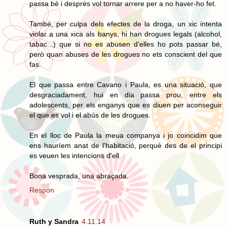
passa bé i després vol tornar arrere per a no haver-ho fet.
També, per culpa dels efectes de la droga, un xic intenta
violar a una xica als banys, hi han drogues legals (alcohol,
tabac...) que si no es abusen d'elles ho pots passar bé,
però quan abuses de les drogues no ets conscient del que
fas.
El que passa entre Cavano i Paula, es una situació, que
desgraciadament, hui en dia passa prou, entre els
adolescents, per els enganys que es diuen per aconseguir
el que es vol i el abús de les drogues.
En el lloc de Paula la meua companya i jo coincidim que
ens hauríem anat de l'habitació, perquè des de el principi
es veuen les intencions d'ell.
Bona vesprada, una abraçada.
Respon
Ruth y Sandra
4.11.14