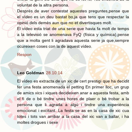
voluntat de la altra persona.
Després de aver contestat aquestes preguntes,pense que
el vídeo es un deu bastat bo,ja que tens que respectar la
opinió dels demès aun que no et divertisques molt.
El vídeo esta triat de una serie que havia fa molt de temps
a la televisió se anomenava FyQ (física y química),pense
que a molta gent li agradava aquesta serie ja que,sempre
ocureixen coses con la de aquest vídeo.
Respon
Leo Goldman
28.10.14
El vídeo es extracta de un xic de cert prestigi que ha decidit
fer una festa anomenada el petting En primer lloc, un grup
de amics xics i xiques decideixen anar a aquesta festa, amb
el fi de o bé tindre unes hores de plaer o bé trobar a la
persona que li agrada a algú i tindre una experiència
emocionat i excitant. La festa se as en la casa de xic cua
totes i tots van arribar a la casa del xic van a ballar, i ha
moltes drogues i sexe