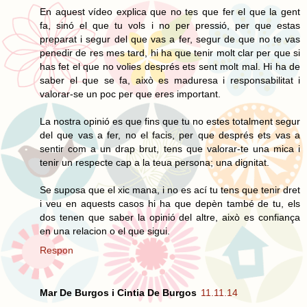
En aquest vídeo explica que no tes que fer el que la gent
fa, sinó el que tu vols i no per pressió, per que estas
preparat i segur del que vas a fer, segur de que no te vas
penedir de res mes tard, hi ha que tenir molt clar per que si
has fet el que no volies després ets sent molt mal. Hi ha de
saber el que se fa, això es maduresa i responsabilitat i
valorar-se un poc per que eres important.
La nostra opinió es que fins que tu no estes totalment segur
del que vas a fer, no el facis, per que després ets vas a
sentir com a un drap brut, tens que valorar-te una mica i
tenir un respecte cap a la teua persona; una dignitat.
Se suposa que el xic mana, i no es ací tu tens que tenir dret
i veu en aquests casos hi ha que depèn també de tu, els
dos tenen que saber la opinió del altre, això es confiança
en una relacion o el que sigui.
Respon
Mar De Burgos i Cintia De Burgos
11.11.14