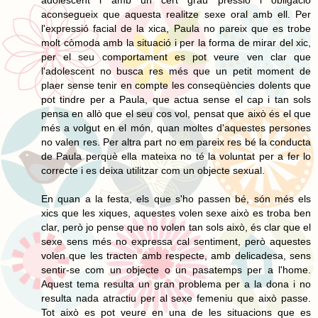
aconsegueix que aquesta realitze sexe oral amb ell. Per
l'expressió facial de la xica, Paula no pareix que es trobe
molt còmoda amb la situació i per la forma de mirar del xic,
per el seu comportament es pot veure ven clar que
l'adolescent no busca res més que un petit moment de
plaer sense tenir en compte les conseqüències dolents que
pot tindre per a Paula, que actua sense el cap i tan sols
pensa en allò que el seu cos vol, pensat que això és el que
més a volgut en el món, quan moltes d'aquestes persones
no valen res. Per altra part no em pareix res bé la conducta
de Paula perquè ella mateixa no té la voluntat per a fer lo
correcte i es deixa utilitzar com un objecte sexual.
En quan a la festa, els que s'ho passen bé, són més els
xics que les xiques, aquestes volen sexe això es troba ben
clar, però jo pense que no volen tan sols això, és clar que el
sexe sens més no expressa cal sentiment, però aquestes
volen que les tracten amb respecte, amb delicadesa, sens
sentir-se com un objecte o un pasatemps per a l'home.
Aquest tema resulta un gran problema per a la dona i no
resulta nada atractiu per al sexe femeniu que això passe.
Tot això es pot veure en una de les situacions que es