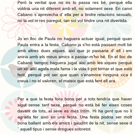
Però la veritat que no és lo passa res bé, perquè ella
voldria una nit diferent amb ell, no solament sexe. En canvi
Cabano s´aprevecha d’ ella per a tindre relacions sexuals,
no la vol ni res paregut, tan sol vol tindre una nit divertida.
Jo en lloc de Paula no haguera actuar igual, perquè quan
Paula entra a la festa, Cabano ja s'ho està passant molt bé
amb altres dues xiques, així que jo passaria d' ell i em
aniria amb els meus amics a passar-m'ho bé. En el lloc de
Cabano tampoc haguera jugat així amb les xiques perquè
un xic així agafa mala fama i la vida li pot tornar el que està
fent, perquè pot ser que quan s'enamore ninguna xica li
creua i no el valoren, el mateix que està fent ell ara.
Per a que la festa fora bona per a tots tendría que haver
sigut sense tant sexe, perquè no està bé fer eixes coses
davant de tots, el sexe es més íntim. Hi ha gent que no li
agrada fer aixo en una festa. Una festa podria ser molt
bona ballant amb els amics i gaudint de la nit, sense sexe d
´ aquell tipus i sense drogues sobretot.