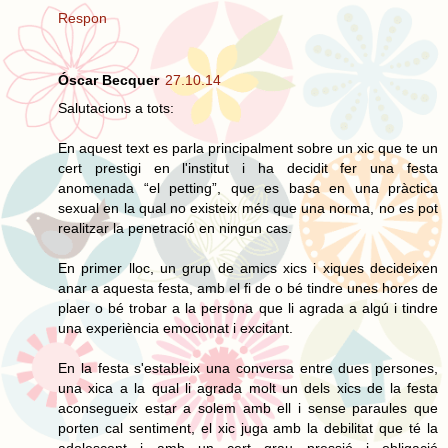
Respon
Óscar Becquer
27.10.14
Salutacions a tots:
En aquest text es parla principalment sobre un xic que te un
cert prestigi en l'institut i ha decidit fer una festa
anomenada “el petting”, que es basa en una pràctica
sexual en la qual no existeix més que una norma, no es pot
realitzar la penetració en ningun cas.
En primer lloc, un grup de amics xics i xiques decideixen
anar a aquesta festa, amb el fi de o bé tindre unes hores de
plaer o bé trobar a la persona que li agrada a algú i tindre
una experiència emocionat i excitant.
En la festa s'estableix una conversa entre dues persones,
una xica a la qual li agrada molt un dels xics de la festa
aconsegueix estar a solem amb ell i sense paraules que
porten cal sentiment, el xic juga amb la debilitat que té la
adolescent i amb un cert grau pressió i obligació