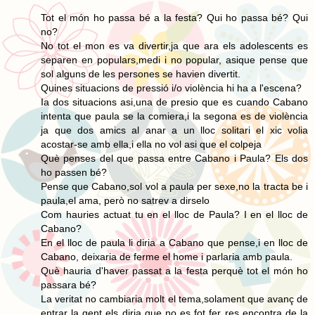
Tot el món ho passa bé a la festa? Qui ho passa bé? Qui
no?
No tot el mon es va divertir,ja que ara els adolescents es
separen en populars,medi i no popular, asique pense que
sol alguns de les persones se havien divertit.
Quines situacions de pressió i/o violència hi ha a l'escena?
Ia dos situacions asi,una de presio que es cuando Cabano
intenta que paula se la comiera,i la segona es de violència
ja que dos amics al anar a un lloc solitari el xic volia
acostar-se amb ella,i ella no vol asi que el colpeja
Què penses del que passa entre Cabano i Paula? Els dos
ho passen bé?
Pense que Cabano,sol vol a paula per sexe,no la tracta be i
paula,el ama, però no satrev a dirselo
Com hauries actuat tu en el lloc de Paula? I en el lloc de
Cabano?
En el lloc de paula li diria a Cabano que pense,i en lloc de
Cabano, deixaria de ferme el home i parlaria amb paula.
Què hauria d'haver passat a la festa perquè tot el món ho
passara bé?
La veritat no cambiaria molt el tema,solament que avanç de
entrar la gent els diria que no es fot fer res encontra de la