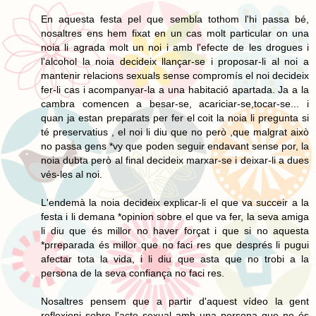
En aquesta festa pel que sembla tothom l'hi passa bé,
nosaltres ens hem fixat en un cas molt particular on una
noia li agrada molt un noi i amb l'efecte de les drogues i
l'alcohol la noia decideix llançar-se i proposar-li al noi a
mantenir relacions sexuals sense compromís el noi decideix
fer-li cas i acompanyar-la a una habitació apartada. Ja a la
cambra comencen a besar-se, acariciar-se,tocar-se... i
quan ja estan preparats per fer el coit la noia li pregunta si
té preservatius , el noi li diu que no però ,que malgrat això
no passa gens *vy que poden seguir endavant sense por, la
noia dubta però al final decideix marxar-se i deixar-li a dues
vés-les al noi.
L'endemà la noia decideix explicar-li el que va succeir a la
festa i li demana *opinion sobre el que va fer, la seva amiga
li diu que és millor no haver forçat i que si no aquesta
*prreparada és millor que no faci res que després li pugui
afectar tota la vida, i li diu que asta que no trobi a la
persona de la seva confiança no faci res.
Nosaltres pensem que a partir d'aquest vídeo la gent
reflexioni sobre l'acte sexual amb una persona que no és