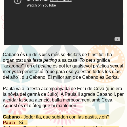
Cabano és un dels xics més sol·licitats de l’institut i ha
organitzat una festa
petting
a sa casa.
To pet
significa
“acaronar” i en el
petting
es pot fer qualsevol pràctica sexual
menys la penetració, “que para eso ya están todos los días
del año", diu Cabano. El millor amic de Cabano és Gorka.
Paula va a la festa acompanyada de Fer i de Cova (que era
la nóvia del germà de Julio). A Paula li agrada Cabano i, per
a cridar la seua atenció, balla morbosament amb Cova.
Aquest és el diàleg que hi mantenen:
Cabano
- Joder tía, que subidón con las pastis, ¿eh?
Paula
- Sí…