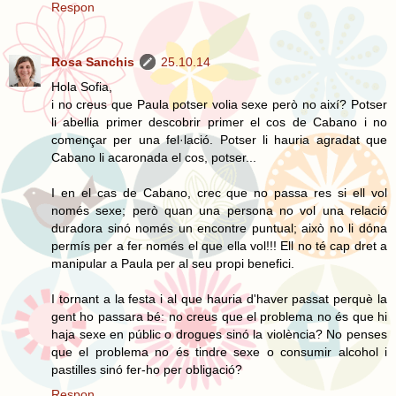
Respon
Rosa Sanchis
25.10.14
Hola Sofia,
i no creus que Paula potser volia sexe però no així? Potser
li abellia primer descobrir primer el cos de Cabano i no
començar per una fel·lació. Potser li hauria agradat que
Cabano li acaronada el cos, potser...
I en el cas de Cabano, crec que no passa res si ell vol
només sexe; però quan una persona no vol una relació
duradora sinó només un encontre puntual; això no li dóna
permís per a fer només el que ella vol!!! Ell no té cap dret a
manipular a Paula per al seu propi benefici.
I tornant a la festa i al que hauria d'haver passat perquè la
gent ho passara bé: no creus que el problema no és que hi
haja sexe en públic o drogues sinó la violència? No penses
que el problema no és tindre sexe o consumir alcohol i
pastilles sinó fer-ho per obligació?
Respon