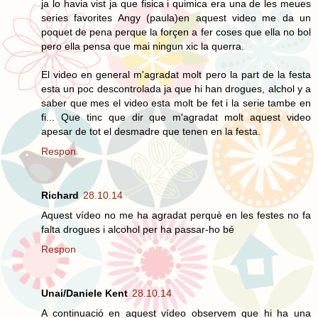
ja lo havia vist ja que fisica i quimica era una de les meues
series favorites Angy (paula)en aquest video me da un
poquet de pena perque la forçen a fer coses que ella no bol
pero ella pensa que mai ningun xic la querra.
El video en general m'agradat molt pero la part de la festa
esta un poc descontrolada ja que hi han drogues, alchol y a
saber que mes el video esta molt be fet i la serie tambe en
fi... Que tinc que dir que m'agradat molt aquest video
apesar de tot el desmadre que tenen en la festa.
Respon
Richard
28.10.14
Aquest vídeo no me ha agradat perquè en les festes no fa
falta drogues i alcohol per ha passar-ho bé
Respon
Unai/Daniele Kent
28.10.14
A continuació en aquest vídeo observem que hi ha una