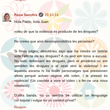
Rosa Sanchis
25.10.14
Hola Pablo, hola Juan,
voleu dir que la violència és producte de les drogues?
No creieu que això desresponsbilitza les persones?
Si fóreu jutges, absoldríeu algú que ha comés un delicte
sota l'efecte de les drogues? A mi això em sona a excusa.
No estic defensant les drogues, però el problema no em
semblen les drogues o el sexe sinó la violència! I en
aquesta escena hi ha molts personatges que pressionen
altres perquè actuen segons ells volen. I la pressió és
violència! (Us convide a vore el vídeo i a fer-ne una nova
valoració).
D'altra banda, no us sembla bé utilitzar un llenguatge
col·loquial i vulgar en un context privat?
Respon