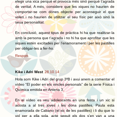
elegir una xica perquè et provoca més sinó perquè t’agrada
de veritat. A més, considere que les xiques no haurien de
comportar-se com dónes objecte per aconseguir el que
volen i no haurien de utilitzar el seu físic per això sinó la
seua personalitat.
En conclusió, aquest tipus de pràctica hi ha que realitzar-la
amb la persona que t’agrada i no hi ha que aprofitar que les
xiques estén excitades per l’enamorament i per les pastilles
per obligar-les a fer-ho.
Respon
Kike i Adri West
28.10.14
Hola som Kike i Adri del grup 3ºB i avui anem a comentar el
vídeo “El poder en els vincles personals” de la serie Física i
Química emitida en Antena 3.
En el vídeo es veu adolescents en una festa i un xic si
acosta a al tres joves i les dona pastilles, Paula esta
enamorada de Cabano (el xic de les pastilles) i li diu que lo
vol per a ella sola, acte seguit els dos s'en van a una