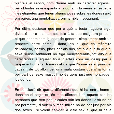
planteja al servici, com l'home amb un caràcter agressiu
per obtindre sexe espanta a la dona i li fa veure el respecte
i les etiquetes que tenen alguns joves sobre les dones i això
em pareix una mentalitat varonil terrible i repugnant.
Per últim, destacar que per a què la festa haguera sigut
diversió per a tots, tan sols feia falta que estiguera present
el que denominem igualtat de gènere, simplement amb un
respecte entre home i dona, en el que es reflectira
delicadesa, passió, plaer per als dos, tot allò que fa que el
sexe sense sentiment no siga menyspreable, tot allò que
caracteritza a aquest tipus d’actes com un desig per a
l’espècie humana. A més cal dir que l’home és el principal
causant de tot allò i per una mala costum que s’ha tomat
per part del sexe masculí no és gens just que ho paguen
les dones.
En conclusió dir que la diferència que hi ha entre home i
dona en el segle xxi és molt diferent i en aquest cas les
persones que ixen perjudicades són les dones i això no es
pot permetre, si volem y món millor, ha de ser just per als
dos sexes i si volem canviar la visió sexual que hi ha a