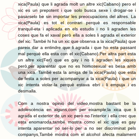
xica(Paula) que li agrada molt un altre xic(Cabano) pero el
xic es un prepotent i que solo busca sexe i drogar-se i
pasarselo be sin importar les preocupacions del altres. La
xica(Paula) es tot el contrari perquè es responsable
tranquil-eta i aplicada en els estudis i no li agraden les
coses que fa el xaval però ella a soles li agrada el exterior
del xic. També hi ha un xic que observa a la xica(Paula) que
pareix dar a entindre que li agrada i que ho esta passant
mal perquè ella esta con el xic(Cabano).Per altra part esta
un altre xic(Fer) que es gay i no li agraden les xiques
però,per aparentar que no es homosexual es besa amb
una xica. També esta la amiga de la xica(Paula) que esta
de festa a soles per acompanyar a la xica(Paula) i que un
xic intenta violar-la perquè estava ebri i li empuja i es
desmalla.
Com a nostra opinió del vídeo,mostra bastant be la
adolescència en alguns,com per eixample;la xica que li
agrada el exterior de un xic però no l'interior i ella crec que
esta enomaroda,també mostra como el xic que es gay
intenta aparentar no ser-lo per a no ser discriminat pels
companys,També mostra com el alcohol afecta malament