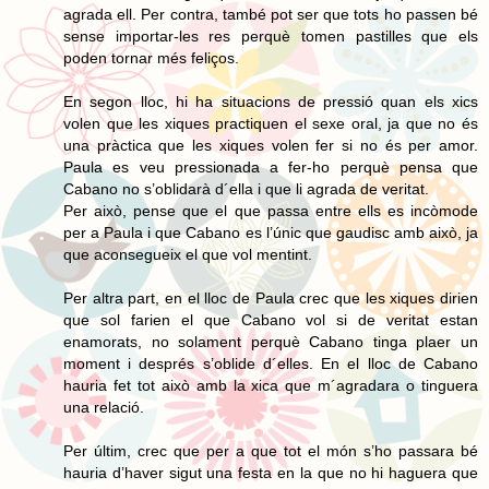
agrada ell. Per contra, també pot ser que tots ho passen bé
sense importar-les res perquè tomen pastilles que els
poden tornar més feliços.
En segon lloc, hi ha situacions de pressió quan els xics
volen que les xiques practiquen el sexe oral, ja que no és
una pràctica que les xiques volen fer si no és per amor.
Paula es veu pressionada a fer-ho perquè pensa que
Cabano no s’oblidarà d´ella i que li agrada de veritat.
Per això, pense que el que passa entre ells es incòmode
per a Paula i que Cabano es l’únic que gaudisc amb això, ja
que aconsegueix el que vol mentint.
Per altra part, en el lloc de Paula crec que les xiques dirien
que sol farien el que Cabano vol si de veritat estan
enamorats, no solament perquè Cabano tinga plaer un
moment i després s’oblide d´elles. En el lloc de Cabano
hauria fet tot això amb la xica que m´agradara o tinguera
una relació.
Per últim, crec que per a que tot el món s’ho passara bé
hauria d’haver sigut una festa en la que no hi haguera que