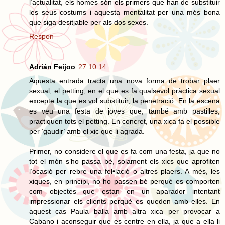
l’actualitat, els homes són els primers que han de substituir
les seus costums i aquesta mentalitat per una més bona
que siga desitjable per als dos sexes.
Respon
Adrián Feijoo
27.10.14
Aquesta entrada tracta una nova forma de trobar plaer
sexual, el petting, en el que es fa qualsevol pràctica sexual
excepte la que es vol substituir, la penetració. En la escena
es veu una festa de joves que, també amb pastilles,
practiquen tots el petting. En concret, una xica fa el possible
per ‘gaudir’ amb el xic que li agrada.
Primer, no considere el que es fa com una festa, ja que no
tot el món s’ho passa bé, solament els xics que aprofiten
l’ocasió per rebre una fel•lació o altres plaers. A més, les
xiques, en principi, no ho passen bé perquè es comporten
com objectes que estan en un aparador intentant
impressionar els clients perquè es queden amb elles. En
aquest cas Paula balla amb altra xica per provocar a
Cabano i aconseguir que es centre en ella, ja que a ella li