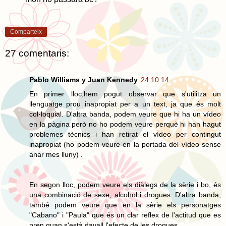
Comparteix
27 comentaris:
Pablo Williams y Juan Kennedy
24.10.14
En primer lloc,hem pogut observar que s'utilitza un
llenguatge prou inapropiat per a un text, ja que és molt
col·loquial. D'altra banda, podem veure que hi ha un vídeo
en la pàgina però no ho podem veure perquè hi han hagut
problemes tècnics i han retirat el vídeo per contingut
inapropiat (ho podem veure en la portada del vídeo sense
anar mes lluny) .
En segon lloc, podem veure els diàlegs de la sèrie i bo, és
una combinació de sexe, alcohol i drogues. D'altra banda,
també podem veure que en la sèrie els personatges
"Cabano" i "Paula" que és un clar reflex de l'actitud que es
pren quan s'està davall l'efecte de les drogues.