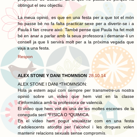
obtingut el seu objectiu.
La meua opinió, es que en una festa per a que tot el món
ho passe bé no fa falta practicar sexe per a divertir-se i a
Paula li fan creure això. També pense que Paula ha fet molt
bé en anar a parlar amb la seua professora i demanar-li un
consell ja que li servirà molt per a la pròxima vegada que
vaja a una festa.
Respon
ALEX STONE Y DANI THOMNSON
28.10.14
ALEX STONE I DANI *THOMNSON:
Hola ja estem aquí com sempre per transmetre-us nostra
opinió sobre un vídeo que hem vist en la classe
d'informàtica amb la professora de valencià.
El vídeo que hem vist és una de les moltes escenes de la
coneguda seriï *FISICA O *QUIMICA.
En el vídeo hem pogut visualitzar com en una festa
d'adolescents atordits per l'alcohol i les drogues volen
mantenir relacions sexuals sense compromís.