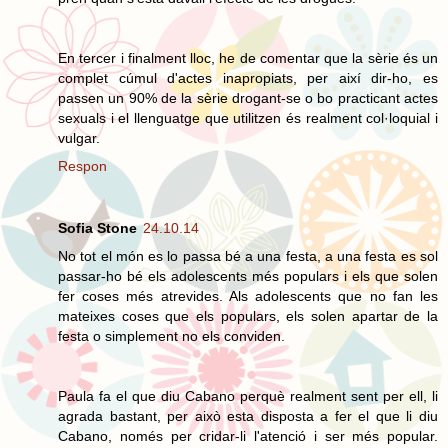
En tercer i finalment lloc, he de comentar que la sèrie és un
complet cúmul d'actes inapropiats, per així dir-ho, es
passen un 90% de la sèrie drogant-se o bo practicant actes
sexuals i el llenguatge que utilitzen és realment col·loquial i
vulgar.
Respon
Sofia Stone
24.10.14
No tot el món es lo passa bé a una festa, a una festa es sol
passar-ho bé els adolescents més populars i els que solen
fer coses més atrevides. Als adolescents que no fan les
mateixes coses que els populars, els solen apartar de la
festa o simplement no els conviden.
Paula fa el que diu Cabano perquè realment sent per ell, li
agrada bastant, per això esta disposta a fer el que li diu
Cabano, només per cridar-li l'atenció i ser més popular.