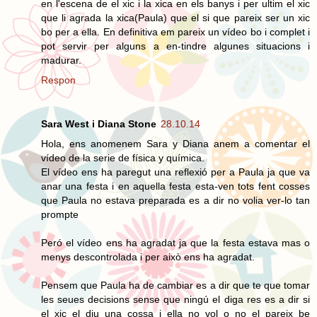
en l'escena de el xic i la xica en els banys i per ultim el xic
que li agrada la xica(Paula) que el si que pareix ser un xic
bo per a ella. En definitiva em pareix un vídeo bo i complet i
pot servir per alguns a en-tindre algunes situacions i
madurar.
Respon
Sara West i Diana Stone
28.10.14
Hola, ens anomenem Sara y Diana anem a comentar el
vídeo de la serie de física y química.
El vídeo ens ha paregut una reflexió per a Paula ja que va
anar una festa i en aquella festa esta-ven tots fent cosses
que Paula no estava preparada es a dir no volia ver-lo tan
prompte
Peró el vídeo ens ha agradat ja que la festa estava mas o
menys descontrolada i per això ens ha agradat.
Pensem que Paula ha de cambiar es a dir que te que tomar
les seues decisions sense que ningú el diga res es a dir si
el xic el diu una cossa i ella no vol o no el pareix be