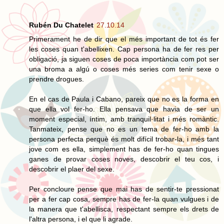
Rubén Du Chatelet
27.10.14
Primerament he de dir que el més important de tot és fer
les coses quan t'abellixen. Cap persona ha de fer res per
obligació, ja siguen coses de poca importància com pot ser
una broma a algú o coses més series com tenir sexe o
prendre drogues.
En el cas de Paula i Cabano, pareix que no es la forma en
que ella vol fer-ho. Ella pensava que havia de ser un
moment especial, íntim, amb tranquil·litat i més romàntic.
Tanmateix, pense que no es un tema de fer-ho amb la
persona perfecta perquè és molt difícil trobar-la, i més tant
jove com es ella, simplement has de fer-ho quan tingues
ganes de provar coses noves, descobrir el teu cos, i
descobrir el plaer del sexe.
Per concloure pense que mai has de sentir-te pressionat
per a fer cap cosa, sempre has de fer-la quan vulgues i de
la manera que t'abellisca, respectant sempre els drets de
l'altra persona, i el que li agrade.