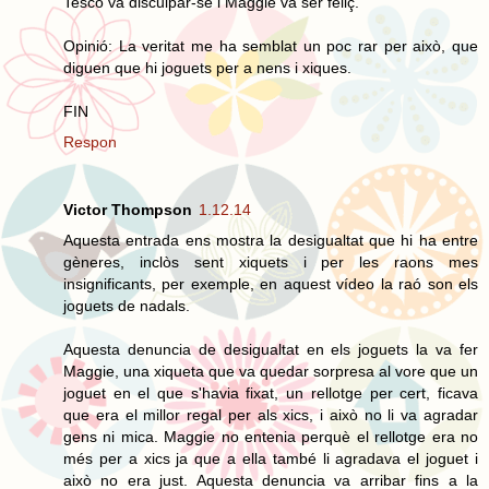
Tesco va disculpar-se i Maggie va ser feliç.
Opinió: La veritat me ha semblat un poc rar per això, que
diguen que hi joguets per a nens i xiques.
FIN
Respon
Victor Thompson
1.12.14
Aquesta entrada ens mostra la desigualtat que hi ha entre
gèneres, inclòs sent xiquets i per les raons mes
insignificants, per exemple, en aquest vídeo la raó son els
joguets de nadals.
Aquesta denuncia de desigualtat en els joguets la va fer
Maggie, una xiqueta que va quedar sorpresa al vore que un
joguet en el que s'havia fixat, un rellotge per cert, ficava
que era el millor regal per als xics, i això no li va agradar
gens ni mica. Maggie no entenia perquè el rellotge era no
més per a xics ja que a ella també li agradava el joguet i
això no era just. Aquesta denuncia va arribar fins a la