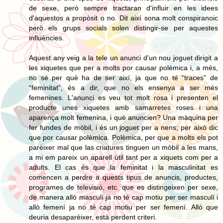
de sexe, però sempre tractaran d'influir en les idees
d'aquestos a propòsit o no. Dit així sona molt conspiranoic
però els grups socials solen distingir-se per aquestes
influències.
Aquest any veig a la tele un anunci d'un nou joguet dirigit a
les xiquetes que per a molts por causar polèmica i, a més,
no sé per què ha de ser així, ja que no té “traces” de
“feminitat”, és a dir, que no els ensenya a ser més
femenines. L'anunci es veu tot molt rosa i presenten el
producte unes xiquetes amb samarretes roses i una
aparença molt femenina, i què anuncien? Una màquina per
fer fundes de mòbil, i és un joguet per a nens; per això dic
que por causar polèmica. Polèmica, per que a molts els pot
parèixer mal que las criatures tinguen un mòbil a les mans,
a mi em pareix un aparell útil tant per a xiquets com per a
adults. El cas és que la feminitat i la masculinitat es
comencen a perdre a quests tipus de anuncis, productes,
programes de televisió, etc. que es distingeixen per sexe,
de manera allò masculí ja no té cap motiu per ser masculí i
allò femení ja no té cap motiu per ser femení. Allò que
deuria desaparèixer, està perdent criteri.