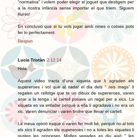
“normativa” i volem poder elegir el joguet que desitgem per
a la nostra infància sense importar el que triem. Siguem
lliures!
En conclusió que si tu vols jugar amb nines o cotxes pots
fer lo perfectament.
Respon
Lucía Tristàn
2.12.14
Hola
Aquest vídeo tracta d'una xiqueta que li agraden els
supereroes i vol que al nadal el dia dels “ reis mags” li
regalen un rellotge que te un dibuix de supereroes, varen
anar a la tenga i al cartell posava un regal per a xics. La
xiqueta es va enfadar perquè a ella li agradava i no era un
xic. Varen denunciar i varen tindre que llevar el cartell.
La meua opinió esque o varen fer molt bé, perquè no al tots
els xics li agraden els supereroes i no a totes les xiquetes li
gusten les princeses. Moltes vegades es diu això “ les