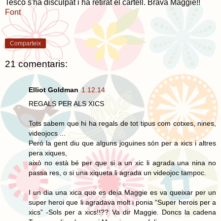
Tesco s'ha disculpat i ha retirat el cartell. Brava Maggie!!
Font
Comparteix
21 comentaris:
Elliot Goldman
1.12.14
REGALS PER ALS XICS
Tots sabem que hi ha regals de tot tipus com cotxes, nines,
videojocs ...
Peró la gent diu que alguns joguines són per a xics i altres
pera xiques,
això no està bé per que si a un xic li agrada una nina no
passa res, o si una xiqueta li agrada un videojoc tampoc.
I un dia una xica que es deia Maggie es va queixar per un
super heroi que li agradava molt i ponia “Super herois per a
xics” -Sols per a xics!!?? Va dir Maggie. Doncs la cadena