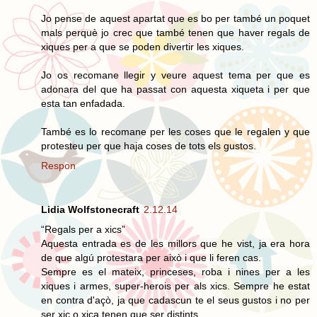
Jo pense de aquest apartat que es bo per també un poquet
mals perquè jo crec que també tenen que haver regals de
xiques per a que se poden divertir les xiques.
Jo os recomane llegir y veure aquest tema per que es
adonara del que ha passat con aquesta xiqueta i per que
esta tan enfadada.
També es lo recomane per les coses que le regalen y que
protesteu per que haja coses de tots els gustos.
Respon
Lidia Wolfstonecraft
2.12.14
“Regals per a xics”
Aquesta entrada es de les millors que he vist, ja era hora
de que algú protestara per això i que li feren cas.
Sempre es el mateix, princeses, roba i nines per a les
xiques i armes, super-herois per als xics. Sempre he estat
en contra d'açò, ja que cadascun te el seus gustos i no per
ser xic o xica tenen que ser distints.