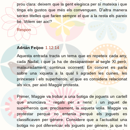
prou clara: deixem que la gent elegisca per sí mateixa i que
tinga els gustos que més els convenguen. D'altra manera
serien titelles que farien sempre el que a la resta els pareix
bé. Volem ser així?
Respon
Adrián Feijoo
1.12.14
Aquesta entrada tracta un tema que es repeteix cada any,
cada Nadal, i que ja ha de desaparèixer al segle XI però,
malauradament, continua ocorrent. En concret es parla
sobre una xiqueta a la qual li agraden les cuines, les
princeses i els superherois, el que es considera relacionat
als xics, per això Maggie protesta.
Primer, Maggie va trobar a una botiga de joguets un cartell
que anunciava ' regals per a nens' i un joguet de
superherois que, precisament, la xiqueta volia. Maggie va
protestar perquè no entenia perquè els joguets es
classificaven per gènere. Considere que a l'actualitat una
botiga no pot diferenciar els joguets per gènere, ja que hi