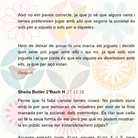
Això no em pareix correcte, ja que jo sé que alguns nens i
nenes prefereixen jugar amb allò que segons la societat és
sols per a xiquets o sols per a xiquetes.
Hem de deixar de posar-hi una marca als joguets i decidir
quin sexe pot jugar amb ells i qui no, ja que sols són
joguets i el que conta és que els xiquets es diverteixen amb
ells, ja que per açò estan.
Respon
Sheila Butler 1ºBach H
27.12.18
Pense que fa falta canviar tantes coses. No podem viure
amb la por que pensaran de nosaltres per eixir de la línia
marcada per la societat, dels estereotips. És clar que cada
un té la seua forma de ser però per què no podem mostrar-
la en públic sense ser instantàniament jutjats?
Aquesta entrada parla d'una xiqueta d'uns 4 o 5 anys