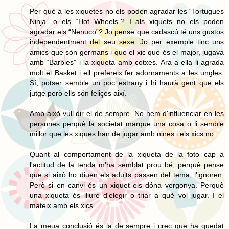
Per què a les xiquetes no els poden agradar les “Tortugues
Ninja” o els “Hot Wheels”? I als xiquets no els poden
agradar els “Nenuco”? Jo pense que cadascú té uns gustos
independentment del seu sexe. Jo per exemple tinc uns
amics que són germans i que el xic que és el major, jugava
amb “Barbies” i la xiqueta amb cotxes. Ara a ella li agrada
molt el Basket i ell prefereix fer adornaments a les ungles.
Sí, potser semble un poc estrany i hi haurà gent que els
jutge però ells són feliços així.
Amb això vull dir el de sempre. No hem d'influenciar en les
persones perquè la societat marque una cosa o li semble
millor que les xiques han de jugar amb nines i els xics no.
Quant al comportament de la xiqueta de la foto cap a
l'actitud de la tenda m'ha semblat prou bé, perquè pense
que si això ho diuen els adults passen del tema, l'ignoren.
Però si en canvi és un xiquet els dóna vergonya. Perquè
una xiqueta és lliure d'elegir o triar a què vol jugar. I el
mateix amb els xics.
La meua conclusió és la de sempre i crec que ha quedat