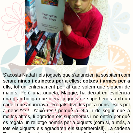
S'acosta Nadal i els joguets que s'anuncien ja sospitem com
seran:
nines i cuinetes per a elles; cotxes i armes per a
ells,
tot un entrenament per al que volem que siguem de
majors. Però una xiqueta, Maggie, ha deixat en evidència
una gran botiga que oferia joguets de superherois amb un
cartell que anunciava: “Regals divertits per a nens”. Sols per
a nens???? D'això res!! perquè a ella, i de segur que a
moltes altres, li agraden els superherois i no entén per què
es regala un rellotge només per a xiquets (com si, a més, a
tots els xiquets els agradaren els superherois!!). La cadena