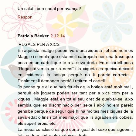
Un salut i bon nadal per avançat!
Respon
Patricia Becker
2.12.14
‘REGALS PER A XICS’
En aquesta imatge podem vore una xiqueta , el seu nom es
Maggie i sembla que esta molt cabrejada per una frase que
posa en un cartell que té a la seva dreta. En el cartell posa
“Regals divertits per a nens” i la xiqueta es queixa deixant
en evidencia la botiga perqué no li pareix correcte .
Finalment li demanen perdó i retiren el cartell.
Jo pense que el que han fet els de la botiga está molt mal ,
perquè els joguets poden ser tant per a xics com per a
xiques . Maggie está en tot el seu dret de queixar-se, aixó
sembla que es discrminació per sexe i aixó no em pareix
gens bé perqué de segur que hi ha moltes mes xiques de la
seva edat o fins i tot més major que lis agraden els cotxes,
els superherois, etc.
La meua conclusió es que dona igual del sexe que siguem ,
tots podem tindre els mateixos drets .