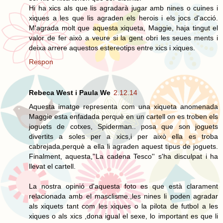
Hi ha xics als que lis agradarà jugar amb nines o cuines i
xiques a les que lis agraden els herois i els jocs d'acció.
M'agrada molt que aquesta xiqueta, Maggie, haja tingut el
valor de fer això a veure si la gent obri les seues ments i
deixa arrere aquestos estereotips entre xics i xiques.
Respon
Rebeca West i Paula We
2.12.14
Aquesta imatge representa com una xiqueta anomenada
Maggie esta enfadada perquè en un cartell on es troben els
joguets de cotxes, Spiderman.. posa que son joguets
divertits a soles per a xics,i per això ella es troba
cabrejada,perquè a ella li agraden aquest tipus de joguets.
Finalment, aquesta,''La cadena Tesco'' s'ha disculpat i ha
llevat el cartell.
La nostra opinió d'aquesta foto es que està clarament
relacionada amb el masclisme.,les nines li poden agradar
als xiquets tant com les xiques o la pilota de futbol a les
xiques o als xics ,dona igual el sexe, lo important es que li