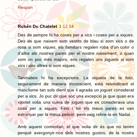
Respon
Rubén Du Chatelet
1.12.14
Des de sempre hi ha coses per a xics i coses per a xiques.
Des de que naixem som vestits de blau si som xics o de
rosa si som xiques, els familiars regalen roba d'un color o
d'altre als nostres pares per el nostre naixement, o quan
som un poc més majors, ens regalen uns joguets si som
xics i uns altres si som xiques.
Tanmateix hi ha excepcions. La xiqueta de la foto,
segurament de manera inconscient, està reivindicant el
masclisme tan sols dient que li agrada un joguet considerat
per a xics. Jo puc dir que soc una excepció ja que quan era
xicotet volia una cuina de joguet que es considerava una
cosa per a xiques. Fins i tot els meus pares es van
estranyar per la meua petició, però vaig rebre-la en Nadal.
Amb aquest comentari, el que volia dir és que no tenim
perquè avergonyir-nos dels nostres gustos, de la nostra