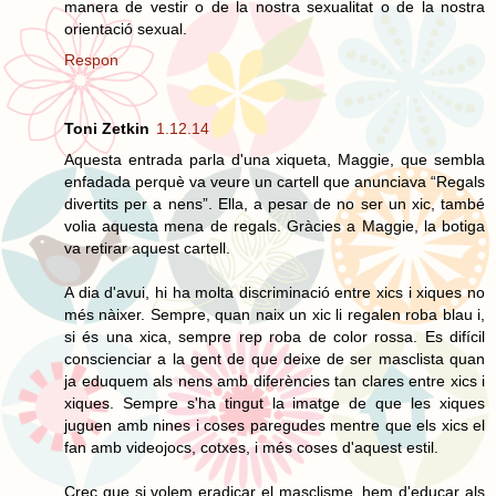
manera de vestir o de la nostra sexualitat o de la nostra
orientació sexual.
Respon
Toni Zetkin
1.12.14
Aquesta entrada parla d'una xiqueta, Maggie, que sembla
enfadada perquè va veure un cartell que anunciava “Regals
divertits per a nens”. Ella, a pesar de no ser un xic, també
volia aquesta mena de regals. Gràcies a Maggie, la botiga
va retirar aquest cartell.
A dia d'avui, hi ha molta discriminació entre xics i xiques no
més nàixer. Sempre, quan naix un xic li regalen roba blau i,
si és una xica, sempre rep roba de color rossa. Es difícil
conscienciar a la gent de que deixe de ser masclista quan
ja eduquem als nens amb diferències tan clares entre xics i
xiques. Sempre s'ha tingut la imatge de que les xiques
juguen amb nines i coses paregudes mentre que els xics el
fan amb videojocs, cotxes, i més coses d'aquest estil.
Crec que si volem eradicar el masclisme, hem d'educar als