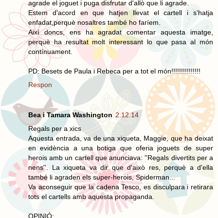
agrade el joguet i puga disfrutar d'allò que li agrade.
Estem d'acord en que hatjen llevat el cartell i s'hatja
enfadat,perquè nosaltres també ho faríem.
Així doncs, ens ha agradat comentar aquesta imatge,
perquè ha resultat molt interessant lo que pasa al món
contínuament.
PD: Besets de Paula i Rebeca per a tot el món!!!!!!!!!!!!!!!
Respon
Bea i Tamara Washington
2.12.14
Regals per a xics
Aquesta entrada, va de una xiqueta, Maggie, que ha deixat
en evidència a una botiga que oferia joguets de super
herois amb un cartell que anunciava: ''Regals divertits per a
nens''. La xiqueta va dir que d'això res, perquè a d'ella
també li agraden els super-herois, Spiderman...
Va aconseguir que la cadena Tesco, es disculpara i retirara
tots el cartells amb aquesta propaganda.
OPINIÓ: