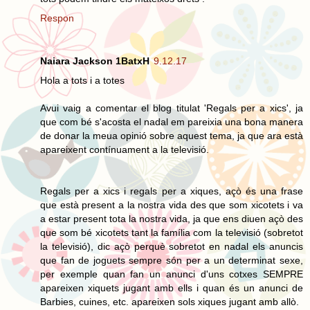
Respon
Naiara Jackson 1BatxH
9.12.17
Hola a tots i a totes
Avui vaig a comentar el blog titulat 'Regals per a xics', ja
que com bé s'acosta el nadal em pareixia una bona manera
de donar la meua opinió sobre aquest tema, ja que ara està
apareixent contínuament a la televisió.
Regals per a xics i regals per a xiques, açò és una frase
que està present a la nostra vida des que som xicotets i va
a estar present tota la nostra vida, ja que ens diuen açò des
que som bé xicotets tant la família com la televisió (sobretot
la televisió), dic açò perquè sobretot en nadal els anuncis
que fan de joguets sempre són per a un determinat sexe,
per exemple quan fan un anunci d'uns cotxes SEMPRE
apareixen xiquets jugant amb ells i quan és un anunci de
Barbies, cuines, etc. apareixen sols xiques jugant amb allò.