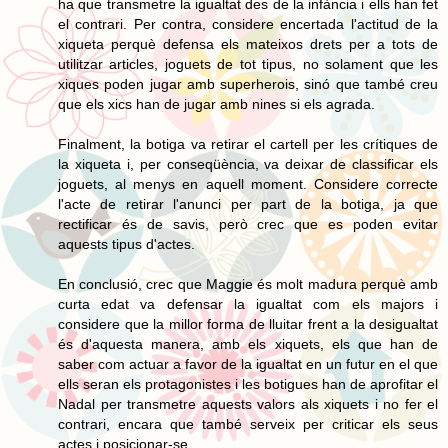
ha que transmetre la igualtat des de la infància i ells han fet
el contrari. Per contra, considere encertada l'actitud de la
xiqueta perquè defensa els mateixos drets per a tots de
utilitzar articles, joguets de tot tipus, no solament que les
xiques poden jugar amb superherois, sinó que també creu
que els xics han de jugar amb nines si els agrada.
Finalment, la botiga va retirar el cartell per les crítiques de
la xiqueta i, per conseqüència, va deixar de classificar els
joguets, al menys en aquell moment. Considere correcte
l'acte de retirar l'anunci per part de la botiga, ja que
rectificar és de savis, però crec que es poden evitar
aquests tipus d'actes.
En conclusió, crec que Maggie és molt madura perquè amb
curta edat va defensar la igualtat com els majors i
considere que la millor forma de lluitar frent a la desigualtat
és d'aquesta manera, amb els xiquets, els que han de
saber com actuar a favor de la igualtat en un futur en el que
ells seran els protagonistes i les botigues han de aprofitar el
Nadal per transmetre aquests valors als xiquets i no fer el
contrari, encara que també serveix per criticar els seus
actes i posicionar-se.