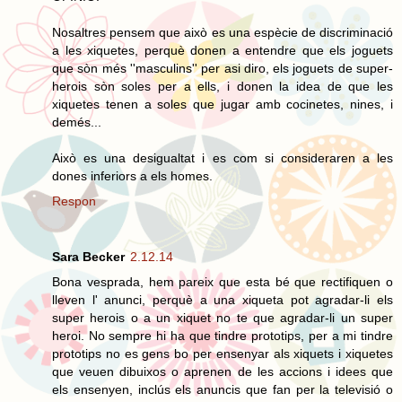
Nosaltres pensem que això es una espècie de discriminació
a les xiquetes, perquè donen a entendre que els joguets
que sòn més ''masculins'' per asi diro, els joguets de super-
herois sòn soles per a ells, i donen la idea de que les
xiquetes tenen a soles que jugar amb cocinetes, nines, i
demés...
Això es una desigualtat i es com si consideraren a les
dones inferiors a els homes.
Respon
Sara Becker
2.12.14
Bona vesprada, hem pareix que esta bé que rectifiquen o
lleven l' anunci, perquè a una xiqueta pot agradar-li els
super herois o a un xiquet no te que agradar-li un super
heroi. No sempre hi ha que tindre prototips, per a mi tindre
prototips no es gens bo per ensenyar als xiquets i xiquetes
que veuen dibuixos o aprenen de les accions i idees que
els ensenyen, inclús els anuncis que fan per la televisió o