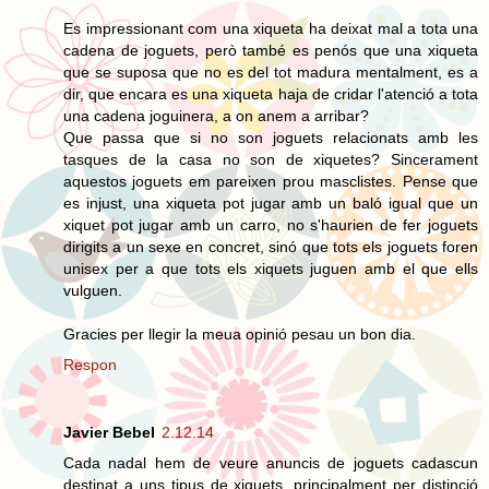
Es impressionant com una xiqueta ha deixat mal a tota una
cadena de joguets, però també es penós que una xiqueta
que se suposa que no es del tot madura mentalment, es a
dir, que encara es una xiqueta haja de cridar l'atenció a tota
una cadena joguinera, a on anem a arribar?
Que passa que si no son joguets relacionats amb les
tasques de la casa no son de xiquetes? Sincerament
aquestos joguets em pareixen prou masclistes. Pense que
es injust, una xiqueta pot jugar amb un baló igual que un
xiquet pot jugar amb un carro, no s'haurien de fer joguets
dirigits a un sexe en concret, sinó que tots els joguets foren
unisex per a que tots els xiquets juguen amb el que ells
vulguen.
Gracies per llegir la meua opinió pesau un bon dia.
Respon
Javier Bebel
2.12.14
Cada nadal hem de veure anuncis de joguets cadascun
destinat a uns tipus de xiquets, principalment per distinció