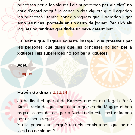
princeses per a les xiques i els supereroes per als xics” no
estic d'acord perquè jo conec a dos xiquets que li agraden
les princeses i també conec a xiquets que li agraden jugar
amb les nines, portar-la en un carro de joguet. Per això els
joguets no tendrien que tindre un sexe determinat.
Us anime que llisqueu aquesta imatge i que protesteu per
les persones que diuen que les princeses no són per a
xiquetes i els supereroes no són per a xiquetes.
Adeu
Respon
Rubén Goldman
2.12.14
Jo he llegit el apartat de Karicies que es diu Regals Per A
Xics i tracta de que una xiqueta que es diu Maggie el han
regalat coses de xics per a Nadal i ella esta molt enfadada
per els seus regals.
Y ella pensa que perquè tots els regals tenen que se de
xics i no de xiques?