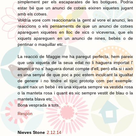
simplement per els escaparates de les botigues. Podria
estar bé que un anunci de cotxes eixiren xiquetes jugant
amb els cotxes.
Voldria vore com reaccionaria la gent al vore el anunci, les
reaccions o els pensaments de que un anunci de cotxes
apareguen xiquetes en lloc de xics o viceversa, que els
xiquets apareguen en un anunci de nines, bebès o de
pentinar o maquillar etc...
La reacció de Maggie me ha paregut perfecta, hem pareix
que una xiqueta de la seua edat no li haguera importat l'
anunci o no s' haguera donat compte d'ell, però ella si i això
es una senyal de que poc a poc estem inculcant la igualtat
de genere i no tindre el típic prototip com per exemple:
quant naix un bebè i es una xiqueta sempre va vestida rosa
o la manteta rosa i quant es xic sempre vestit de blau o la
manteta blava etc...
Bona vesprada a tots.
Respon
Nieves Stone
2.12.14