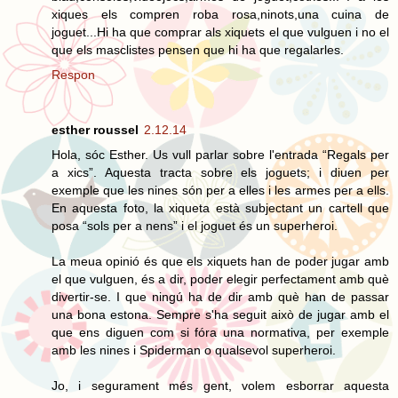
xiques els compren roba rosa,ninots,una cuina de
joguet...Hi ha que comprar als xiquets el que vulguen i no el
que els masclistes pensen que hi ha que regalarles.
Respon
esther roussel
2.12.14
Hola, sóc Esther. Us vull parlar sobre l'entrada “Regals per
a xics”. Aquesta tracta sobre els joguets; i diuen per
exemple que les nines són per a elles i les armes per a ells.
En aquesta foto, la xiqueta està subjectant un cartell que
posa “sols per a nens” i el joguet és un superheroi.
La meua opinió és que els xiquets han de poder jugar amb
el que vulguen, és a dir, poder elegir perfectament amb què
divertir-se. I que ningú ha de dir amb què han de passar
una bona estona. Sempre s'ha seguit això de jugar amb el
que ens diguen com si fóra una normativa, per exemple
amb les nines i Spiderman o qualsevol superheroi.
Jo, i segurament més gent, volem esborrar aquesta