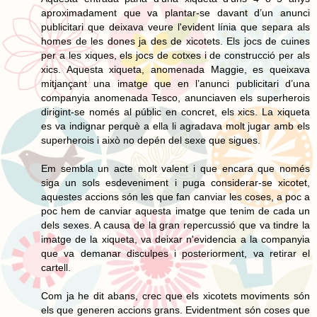
aproximadament que va plantar-se davant d’un anunci
publicitari que deixava veure l'evident línia que separa als
homes de les dones ja des de xicotets. Els jocs de cuines
per a les xiques, els jocs de cotxes i de construcció per als
xics. Aquesta xiqueta, anomenada Maggie, es queixava
mitjançant una imatge que en l’anunci publicitari d’una
companyia anomenada Tesco, anunciaven els superherois
dirigint-se només al públic en concret, els xics. La xiqueta
es va indignar perquè a ella li agradava molt jugar amb els
superherois i això no depén del sexe que sigues.
Em sembla un acte molt valent i que encara que només
siga un sols esdeveniment i puga considerar-se xicotet,
aquestes accions són les que fan canviar les coses, a poc a
poc hem de canviar aquesta imatge que tenim de cada un
dels sexes. A causa de la gran repercussió que va tindre la
imatge de la xiqueta, va deixar n'evidencia a la companyia
que va demanar disculpes i posteriorment, va retirar el
cartell.
Com ja he dit abans, crec que els xicotets moviments són
els que generen accions grans. Evidentment són coses que