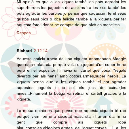
Mi opinió es que a les xiques també les pots agradat les
superheroes les juguetes de accions i a los xics també les
pots agradar les barbies jo pense que cadascun te el seus
gustos seua xics o xica felicite també a la xiqueta per fer
aquesta foto i donar-se compte de que això es masclista
Respon
Richard
2.12.14
Aquesta noticia tracta de una xiqueta anomenada Maggie
que esta enfadada perquè volia un joguet d'un super heroi
però en el expositor hi havia un càrtel que posa: “regals
divertits per als nens” amb cotxes,armes,super herois. La
xiqueta pensa que a les xiques també el pot agradar
aquestes joguets i no sol els jocs de cuinar,les
nines...Finament la botiga va retirar el cartell gracies a la
xiqueta.
La meua opinió es que pense que aquesta xiqueta té raó
perquè vivim en una societat masclista i hui en dia hi ha
gent que compra als xiquets roba
blau,consoles,videojocs,armes de joguet,cotxes... I a les