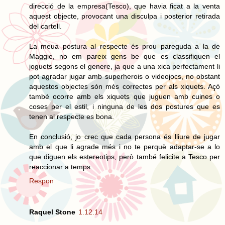
direcció de la empresa(Tesco), que havia ficat a la venta
aquest objecte, provocant una disculpa i posterior retirada
del cartell.
La meua postura al respecte és prou pareguda a la de
Maggie, no em pareix gens be que es classifiquen el
joguets segons el genere, ja que a una xica perfectament li
pot agradar jugar amb superherois o videojocs, no obstant
aquestos objectes són més correctes per als xiquets. Açò
també ocorre amb els xiquets que juguen amb cuines o
coses per el estil, i ninguna de les dos postures que es
tenen al respecte es bona.
En conclusió, jo crec que cada persona és lliure de jugar
amb el que li agrade més i no te perquè adaptar-se a lo
que diguen els estereotips, però també felicite a Tesco per
reaccionar a temps.
Respon
Raquel Stone
1.12.14