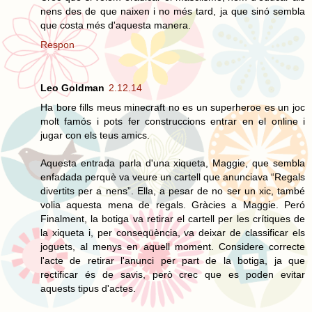
nens des de que naixen i no més tard, ja que sinó sembla
que costa més d'aquesta manera.
Respon
Leo Goldman
2.12.14
Ha bore fills meus minecraft no es un superheroe es un joc
molt famós i pots fer construccions entrar en el online i
jugar con els teus amics.
Aquesta entrada parla d'una xiqueta, Maggie, que sembla
enfadada perquè va veure un cartell que anunciava “Regals
divertits per a nens”. Ella, a pesar de no ser un xic, també
volia aquesta mena de regals. Gràcies a Maggie. Peró
Finalment, la botiga va retirar el cartell per les crítiques de
la xiqueta i, per conseqüència, va deixar de classificar els
joguets, al menys en aquell moment. Considere correcte
l'acte de retirar l'anunci per part de la botiga, ja que
rectificar és de savis, però crec que es poden evitar
aquests tipus d'actes.