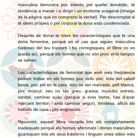
masculina demostra poc interés pel quefer domèstic, té
tendència a manar i a dirigir i un erotisme exagerat (imatge
de la pàgina que no comprenc la veritat). Per descomptat si
té idees pròpies o pèl corporal la dona està condemnada.
Després de donar-te totes les característiques que té una
dona femenina, perquè en el cas que sigues masculina
t'adones del teu trastorn i ho corregisques; el llibre no es
queda ací, perquè els homes que no són prou virils tampoc
se salven.
Les característiques de feminitat que amb més freqüència
podem trobar en els homes poc virils són: línia del cabell
baixa, poc pèl en la cara, nou no tan marcada, pell blanca,
poc múscul, veu no tan greu, grassa, muscles estrets,
vanitat, caminar suau (perquè si eres home, has d'anar
marcant territori i amb caminar segur), timidesa, afició als
treballs de casa i pits engruixats.
Resumint, aquest llibre recopila tots els comportaments
inadequats perquè els homes afeminats i dones masculines
guarisquen tots els seus trastorns i tinguen unes vides més