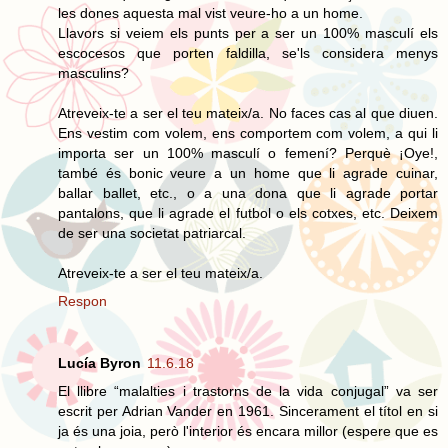
les dones aquesta mal vist veure-ho a un home.
Llavors si veiem els punts per a ser un 100% masculí els
escocesos que porten faldilla, se'ls considera menys
masculins?
Atreveix-te a ser el teu mateix/a. No faces cas al que diuen.
Ens vestim com volem, ens comportem com volem, a qui li
importa ser un 100% masculí o femení? Perquè ¡Oye!,
també és bonic veure a un home que li agrade cuinar,
ballar ballet, etc., o a una dona que li agrade portar
pantalons, que li agrade el futbol o els cotxes, etc. Deixem
de ser una societat patriarcal.
Atreveix-te a ser el teu mateix/a.
Respon
Lucía Byron
11.6.18
El llibre “malalties i trastorns de la vida conjugal” va ser
escrit per Adrian Vander en 1961. Sincerament el títol en si
ja és una joia, però l'interior és encara millor (espere que es