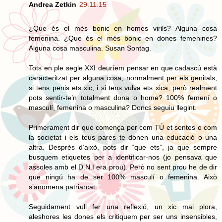
Andrea Zetkin
29.11.15
¿Que és el més bonic en homes virils? Alguna cosa
femenina. ¿Que és el més bonic en dones femenines?
Alguna cosa masculina. Susan Sontag.
Tots en ple segle XXI deuríem pensar en que cadascú està
caracteritzat per alguna cosa, normalment per els genitals,
si tens penis ets xic, i si tens vulva ets xica, però realment
pots sentir-te’n totalment dona o home? 100% femení o
masculí, femenina o masculina? Doncs seguiu llegint.
Primerament dir que comença per com TÚ et sentes o com
la societat i els teus pares te donen una educació o una
altra. Desprès d’això, pots dir “que ets”, ja que sempre
busquem etiquetes per a identificar-nos (jo pensava que
assoles amb el D.N.I era prou). Però no sent prou he de dir
que ningú ha de ser 100% masculí o femenina. Això
s’anomena patriarcat.
Seguidament vull fer una reflexió, un xic mai plora,
aleshores les dones els critiquem per ser uns insensibles,