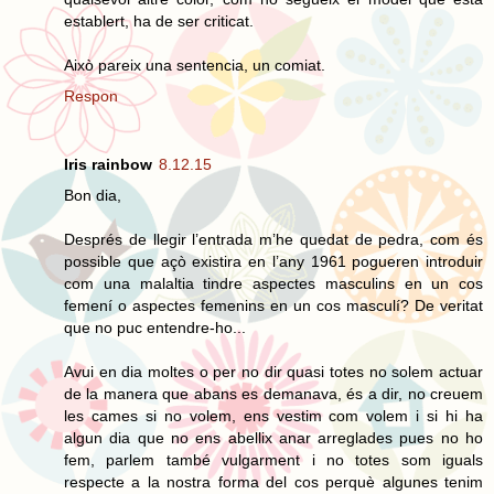
establert, ha de ser criticat.
Això pareix una sentencia, un comiat.
Respon
Iris rainbow
8.12.15
Bon dia,
Després de llegir l’entrada m’he quedat de pedra, com és
possible que açò existira en l’any 1961 pogueren introduir
com una malaltia tindre aspectes masculins en un cos
femení o aspectes femenins en un cos masculí? De veritat
que no puc entendre-ho...
Avui en dia moltes o per no dir quasi totes no solem actuar
de la manera que abans es demanava, és a dir, no creuem
les cames si no volem, ens vestim com volem i si hi ha
algun dia que no ens abellix anar arreglades pues no ho
fem, parlem també vulgarment i no totes som iguals
respecte a la nostra forma del cos perquè algunes tenim