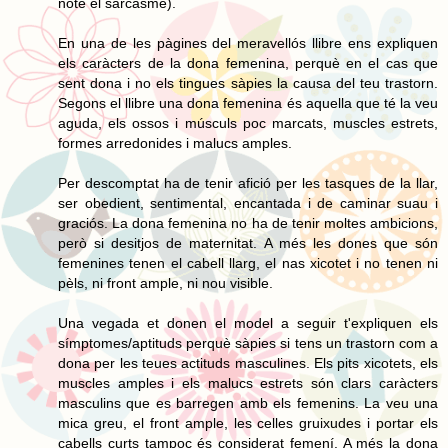
note el sarcasme).
En una de les pàgines del meravellós llibre ens expliquen
els caràcters de la dona femenina, perquè en el cas que
sent dona i no els tingues sàpies la causa del teu trastorn.
Segons el llibre una dona femenina és aquella que té la veu
aguda, els ossos i músculs poc marcats, muscles estrets,
formes arredonides i malucs amples.
Per descomptat ha de tenir afició per les tasques de la llar,
ser obedient, sentimental, encantada i de caminar suau i
graciós. La dona femenina no ha de tenir moltes ambicions,
però si desitjos de maternitat. A més les dones que són
femenines tenen el cabell llarg, el nas xicotet i no tenen ni
pèls, ni front ample, ni nou visible.
Una vegada et donen el model a seguir t'expliquen els
símptomes/aptituds perquè sàpies si tens un trastorn com a
dona per les teues actituds masculines. Els pits xicotets, els
muscles amples i els malucs estrets són clars caràcters
masculins que es barregen amb els femenins. La veu una
mica greu, el front ample, les celles gruixudes i portar els
cabells curts tampoc és considerat femení. A més la dona