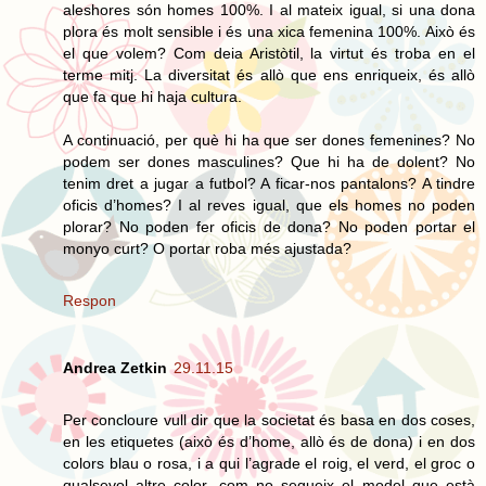
aleshores són homes 100%. I al mateix igual, si una dona
plora és molt sensible i és una xica femenina 100%. Això és
el que volem? Com deia Aristòtil, la virtut és troba en el
terme mitj. La diversitat és allò que ens enriqueix, és allò
que fa que hi haja cultura.
A continuació, per què hi ha que ser dones femenines? No
podem ser dones masculines? Que hi ha de dolent? No
tenim dret a jugar a futbol? A ficar-nos pantalons? A tindre
oficis d’homes? I al reves igual, que els homes no poden
plorar? No poden fer oficis de dona? No poden portar el
monyo curt? O portar roba més ajustada?
Respon
Andrea Zetkin
29.11.15
Per concloure vull dir que la societat és basa en dos coses,
en les etiquetes (això és d’home, allò és de dona) i en dos
colors blau o rosa, i a qui l’agrade el roig, el verd, el groc o
qualsevol altre color, com no segueix el model que està