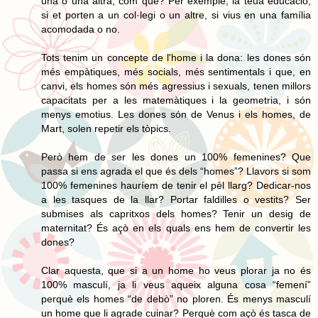
una o una altra, com que? Per exemple, la teua educació,
si et porten a un col·legi o un altre, si vius en una família
acomodada o no.
Tots tenim un concepte de l'home i la dona: les dones són
més empàtiques, més socials, més sentimentals i que, en
canvi, els homes són més agressius i sexuals, tenen millors
capacitats per a les matemàtiques i la geometria, i són
menys emotius. Les dones són de Venus i els homes, de
Mart, solen repetir els tòpics.
Però hem de ser les dones un 100% femenines? Que
passa si ens agrada el que és dels “homes”? Llavors si som
100% femenines hauríem de tenir el pèl llarg? Dedicar-nos
a les tasques de la llar? Portar faldilles o vestits? Ser
submises als capritxos dels homes? Tenir un desig de
maternitat? És açò en els quals ens hem de convertir les
dones?
Clar aquesta, que si a un home ho veus plorar ja no és
100% masculí, ja li veus aqueix alguna cosa “femení”
perquè els homes “de debò” no ploren. És menys masculí
un home que li agrade cuinar? Perquè com açò és tasca de