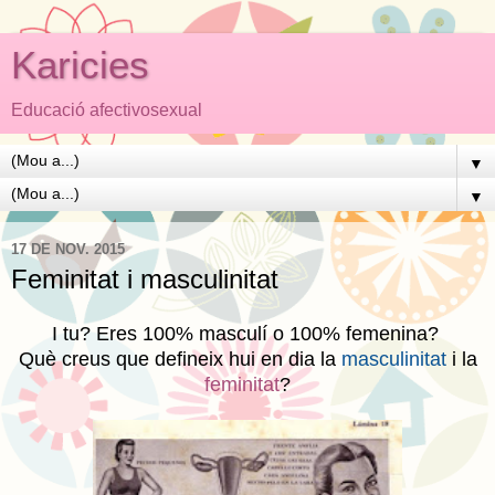
Karicies
Educació afectivosexual
▼
▼
17 DE NOV. 2015
Feminitat i masculinitat
I tu? Eres 100% masculí o 100% femenina?
Què creus que defineix hui en dia la
masculinitat
i la
feminitat
?