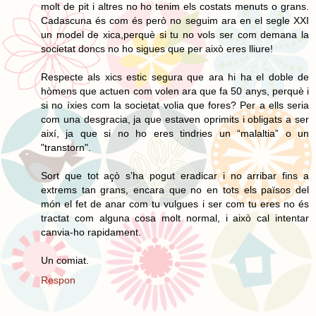
molt de pit i altres no ho tenim els costats menuts o grans.
Cadascuna és com és però no seguim ara en el segle XXI
un model de xica,perquè si tu no vols ser com demana la
societat doncs no ho sigues que per això eres lliure!
Respecte als xics estic segura que ara hi ha el doble de
hòmens que actuen com volen ara que fa 50 anys, perquè i
si no íxies com la societat volia que fores? Per a ells seria
com una desgracia, ja que estaven oprimits i obligats a ser
així, ja que si no ho eres tindries un “malaltia” o un
"transtorn".
Sort que tot açò s’ha pogut eradicar i no arribar fins a
extrems tan grans, encara que no en tots els països del
món el fet de anar com tu vulgues i ser com tu eres no és
tractat com alguna cosa molt normal, i això cal intentar
canvia-ho rapidament.
Un comiat.
Respon