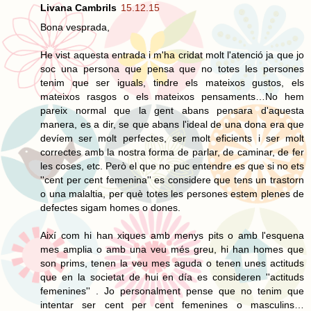
Livana Cambrils
15.12.15
Bona vesprada,
He vist aquesta entrada i m'ha cridat molt l'atenció ja que jo
soc una persona que pensa que no totes les persones
tenim que ser iguals, tindre els mateixos gustos, els
mateixos rasgos o els mateixos pensaments…No hem
pareix normal que la gent abans pensara d'aquesta
manera, es a dir, se que abans l'ideal de una dona era que
devíem ser molt perfectes, ser molt eficients i ser molt
correctes amb la nostra forma de parlar, de caminar, de fer
les coses, etc. Però el que no puc entendre es que si no ets
''cent per cent femenina'' es considere que tens un trastorn
o una malaltia, per què totes les persones estem plenes de
defectes sigam homes o dones.
Així com hi han xiques amb menys pits o amb l'esquena
mes amplia o amb una veu més greu, hi han homes que
son prims, tenen la veu mes aguda o tenen unes actituds
que en la societat de hui en día es consideren ''actituds
femenines'' . Jo personalment pense que no tenim que
intentar ser cent per cent femenines o masculins…