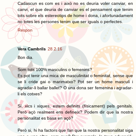
Cadascun es com es i això no es deuria voler canviar, en
canvi, el que deuria de canviar es el pensament que tenim
tots sobre els estereotips de home i dona, i afortunadament
no totes les persones tenim que ser iguals o perfectes.
Respon
Vera Cambrils
28.2.16
Bon dia.
Som tots 100% masculins o femenins?
Es pot tenir una mica de masculinitat o feminitat, sense que
se li cride gai o marimatxo? Pot ser un home masculí i
agradar-li ballar ballet? O una dona ser femenina i agradar-
li els cotxes?
Sí, xics i xiques, estem definits (físicament) pels genitals.
Però açò realment ens defineix? Podem dir que la nostra
personalitat es basa en açò?
Però si, hi ha factors que fan que la nostra personalitat siga