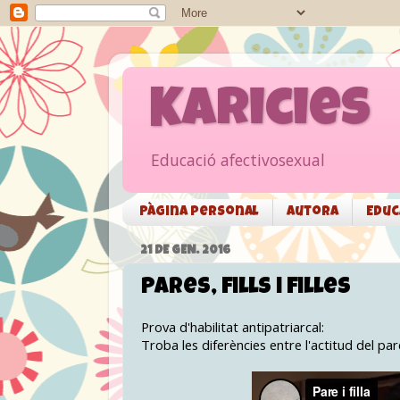
Karicies
Educació afectivosexual
Pàgina personal
Autora
Educ
21 DE GEN. 2016
Pares, fills i filles
Prova d'habilitat antipatriarcal:
Troba les diferències entre l'actitud del pare c