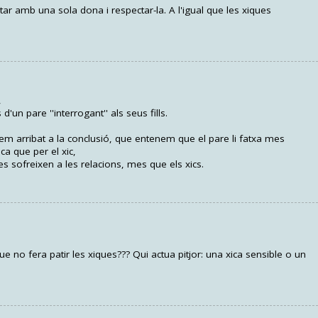
tar amb una sola dona i respectar-la. A l'igual que les xiques
,
un pare ''interrogant'' als seus fills.
 arribat a la conclusió, que entenem que el pare li fatxa mes
a que per el xic,
s sofreixen a les relacions, mes que els xics.
 que no fera patir les xiques??? Qui actua pitjor: una xica sensible o un