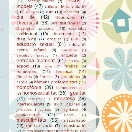
cossos i
(12)
contrapublicitat
(2)
models
(47)
cultura de la violació
(10)
curt
(19)
desamor
(4)
cultures
(1)
dia de
(42)
diccionaris
(7)
Diversitat
(38)
Diversitat familiar
(2)
Diversitat funcional
(10)
diversitat
intel·lectual
(10)
documental
(13)
drag king
(7)
drogues
(2)
DSM
(3)
educació sexual
(61)
educació
sexual infantil
(8)
ejaculació
(1)
enquesta
(2)
ejaculació precoç
(1)
entrada alumnat
(61)
escola
(3)
esport
(10)
famílies
(6)
falles
(1)
feminisme
(14)
feminitat
(14)
Filomena
(6)
floretes
(5)
gordofòbia
(4)
hòmens profeministes
(15)
herois
(4)
homofòbia
(39)
homoparentalitat
homosexualitat
(36)
Igualtat
(3)
(31)
infantesa
(48)
immigració
(1)
intersexualitats
(9)
joguines
(4)
ITS
(1)
jornades i cursos
(5)
legislació
(4)
lesbianisme
(21)
llibres
(1)
masculinitats
(55)
masturbació
(12)
medicalització
(7)
menstruació
(7)
Oh
micro(?)masclismes
(6)
notícies
(5)