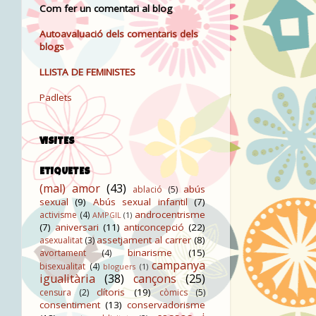
Com fer un comentari al blog
Autoavaluació dels comentaris dels
blogs
LLISTA DE FEMINISTES
Padlets
VISITES
ETIQUETES
(mal) amor
(43)
abús
ablació
(5)
sexual
(9)
Abús sexual infantil
(7)
androcentrisme
activisme
(4)
AMPGIL
(1)
(7)
aniversari
(11)
anticoncepció
(22)
assetjament al carrer
(8)
asexualitat
(3)
binarisme
(15)
avortament
(4)
campanya
bisexualitat
(4)
bloguers
(1)
igualitària
(38)
cançons
(25)
clítoris
(19)
censura
(2)
còmics
(5)
consentiment
(13)
conservadorisme