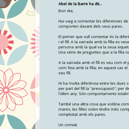
Abel de la Barre ha dit...
Bon dia,
Hui vaig a comentar les diferencies de 
comporten davant dels seus pares.
El primer que vull comentar és la diferè
i el fill. A la xarrada amb la filla es 
persona amb la qual va la seua xiqueta; 
Una sèrie de preguntes que a la filla n
A la xarrada amb el fill es veu com el p
com feia amb la filla; en aquest cas el
seu fill.
Hi ha molta diferència entre les dues 
per part del fill la ''preocupació''; pe
l'últim any. Són comportaments totalm
També una altra cosa que voldria comen
mares; les filles solen tindre més comp
complicitat amb els pares.
Un comiat.