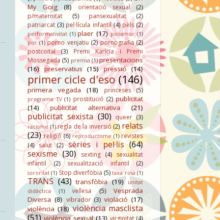
My Goig
(8)
orientació sexual
(2)
p/maternitat
(5)
pansexualitat
(2)
patriarcat
(3)
pel·lícula infantil
(4)
pèls
(2)
plaer
(17)
performativitat
(1)
poliamor
(1)
porno venjatiu
(2)
pornografia
(2)
por
(1)
postcoital
(3)
Premi Karícia i Premi
presentacions
Mossegada
(5)
premsa
(1)
(16)
preservatius
(15)
pressió
(14)
primer cicle d'eso
(146)
primera vegada
(18)
princeses
(5)
publicitat
prostitució
(2)
programa TV
(1)
(14)
publicitat alternativa
(21)
publicitat sexista
(30)
queer
(3)
relats
regla de la inversió
(2)
racisme
(1)
(23)
religió
(6)
revistes
reproductisme
(1)
sèries i pel·lis
(64)
(4)
salut
(2)
sexisme
(30)
sexting
(4)
sexualitat
infantil
(2)
sexualització infantil
(2)
Stop diverfòbia
(5)
sororitat
(1)
taxa rosa
(1)
TRANS
(43)
transfòbia
(19)
unitat
Vesprada
vellesa
(5)
didàctica
(1)
Diversa
(8)
violació
(17)
vibrador
(3)
violència masclista
violència
(18)
(51)
violència sexual
(13)
virginitat
(4)