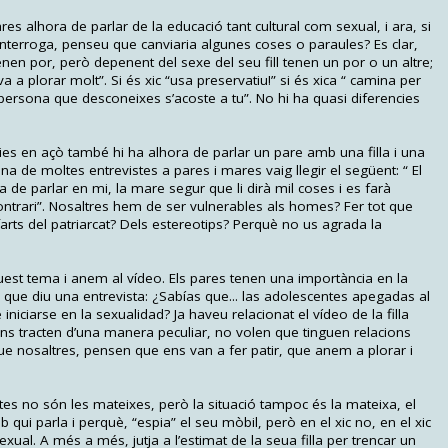
s alhora de parlar de la educació tant cultural com sexual, i ara, si
interroga, penseu que canviaria algunes coses o paraules? Es clar,
nen por, però depenent del sexe del seu fill tenen un por o un altre;
 “va a plorar molt”. Si és xic “usa preservatiu!” si és xica “ camina per
persona que desconeixes s’acoste a tu”. No hi ha quasi diferencies
ies en açò també hi ha alhora de parlar un pare amb una filla i una
na de moltes entrevistes a pares i mares vaig llegir el següent: “ El
a de parlar en mi, la mare segur que li dirà mil coses i es farà
contrari”. Nosaltres hem de ser vulnerables als homes? Fer tot que
arts del patriarcat? Dels estereotips? Perquè no us agrada la
st tema i anem al vídeo. Els pares tenen una importància en la
u que diu una entrevista: ¿Sabías que... las adolescentes apegadas al
iciarse en la sexualidad? Ja haveu relacionat el vídeo de la filla
ns tracten d’una manera peculiar, no volen que tinguen relacions
e nosaltres, pensen que ens van a fer patir, que anem a plorar i
tes no són les mateixes, però la situació tampoc és la mateixa, el
 qui parla i perquè, “espia” el seu mòbil, però en el xic no, en el xic
xual. A més a més, jutja a l’estimat de la seua filla per trencar un