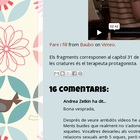
Pare i fill
from
Baubo
on
Vimeo
.
Els fragments corresponen al capítol 31 de
les criatures és el terapeuta protagonista.
16 comentaris:
Andrea Zetkin ha dit...
Bona vesprada,
Després de veure ambdós vídeos he arri
Ments buides que realment no s’adonen 
xiquetes. Vosaltres deixaríeu als vostr
relacions sexuals amb 5 xiques, però n