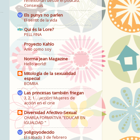
reflexionan desde el podcast
Consexus
Els punys no parlen
El sentit de la vida
Qui és la Lore?
PELL FINA
Proyecto Kahlo
Amo como soy
Norma Jean Magazine
Hello world!
Mitología de la sexualidad
especial
BOMBA
Las princesas también friegan
3, 2, 1… ¡acción! Mujeres de
acción en el cine
Diversidad Afectivo-Sexual
CHARLA FORMATIVA "EDUCAR EN
IGUALDAD "
yoligoyodecido
El sábado 3 de febrero