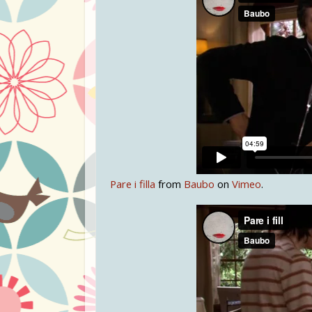
Pare i filla
from
Baubo
on
Vimeo
.