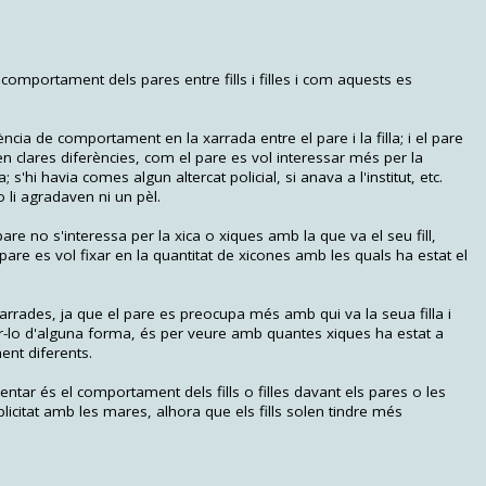
comportament dels pares entre fills i filles i com aquests es
ncia de comportament en la xarrada entre el pare i la filla; i el pare
veuen clares diferències, com el pare es vol interessar més per la
s'hi havia comes algun altercat policial, si anava a l'institut, etc.
o li agradaven ni un pèl.
are no s'interessa per la xica o xiques amb la que va el seu fill,
 pare es vol fixar en la quantitat de xicones amb les quals ha estat el
xarrades, ja que el pare es preocupa més amb qui va la seua filla i
r dir-lo d'alguna forma, és per veure amb quantes xiques ha estat a
ent diferents.
tar és el comportament dels fills o filles davant els pares o les
licitat amb les mares, alhora que els fills solen tindre més