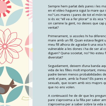
Sempre hem parlat dels pares i les mare
en el vídeo haguera sigut la mare qui 
no? Les mares i pares de tot el món te
si és xic “ell va a fer plorar” si és xica
on camine la gent, no deixes que cap 
veritat?
Primerament, si assoles hi ha diferenc
mare amb un fill. Quan estava llegint u
meu fill alhora de agradar-li una xica h
vulnerable a les dones i ha de ser al 
diguen? Quina societat, no? No esteu f
diversitat?
Seguidament, deixem d’una banda aque
vida de les filles molt important, mire
padre tienen menos probabilidades de in
amb el pare, amb la frase? Els pares e
sexuals, que iscam amb xics majors qu
que no ens volen.
A continuació he de dir que les pregun
pare s’aproxima a la filla per saber amb
s’aproxima per a saber sobre la vida se