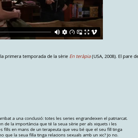
 la primera temporada de la sèrie
En teràpia
(USA, 2008). El pare d
bat a una conclusió: totes les series engrandeixen el patriarcat.
de la importància que té la seua sèrie per als xiquets i les
es fills en mans de un terapeuta que veu bé que el seu fill tinga
o que la seua filla tinga relacions sexuals amb un xic? Jo no.