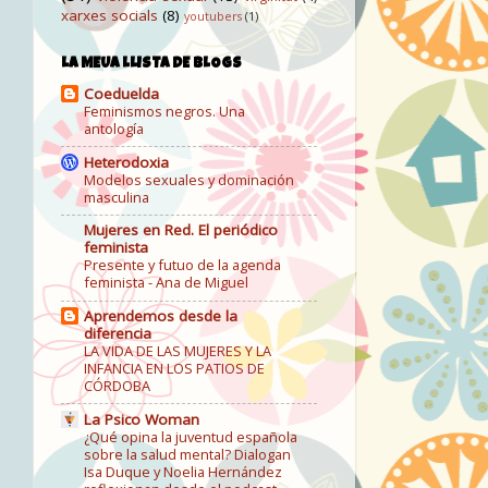
xarxes socials
(8)
youtubers
(1)
LA MEUA LLISTA DE BLOGS
Coeduelda
Feminismos negros. Una
antología
Heterodoxia
Modelos sexuales y dominación
masculina
Mujeres en Red. El periódico
feminista
Presente y futuo de la agenda
feminista - Ana de Miguel
Aprendemos desde la
diferencia
LA VIDA DE LAS MUJERES Y LA
INFANCIA EN LOS PATIOS DE
CÓRDOBA
La Psico Woman
¿Qué opina la juventud española
sobre la salud mental? Dialogan
Isa Duque y Noelia Hernández