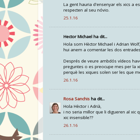
La gent hauria d'ensenyar els xics a es
respecten al seu nóvio.
25.1.16
Hector Michael ha dit...
Hola som Hèctor Michael i Adrian Wolf
hui anem a comentar les dos entrades d'
Després de veure ambdós vídeos havem
preguntes o es preocupe mes per la xic
perquè les xiques solen ser les que me
26.1.16
Rosa Sanchis
ha dit...
Hola Hèctor i Adrià,
i no seria millor que li digueren al xic
xic insensible??
26.1.16