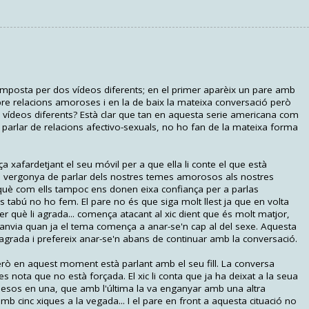
mposta per dos vídeos diferents; en el primer aparèix un pare amb
obre relacions amoroses i en la de baix la mateixa conversació però
n vídeos diferents? Està clar que tan en aquesta serie americana com
e parlar de relacions afectivo-sexuals, no ho fan de la mateixa forma
ça xafardetjant el seu móvil per a que ella li conte el que està
 o vergonya de parlar dels nostres temes amorosos als nostres
què com ells tampoc ens donen eixa confiança per a parlas
s tabú no ho fem. El pare no és que siga molt llest ja que en volta
r què li agrada... comença atacant al xic dient que és molt matjor,
i canvia quan ja el tema comença a anar-se'n cap al del sexe. Aquesta
 li agrada i prefereix anar-se'n abans de continuar amb la conversació.
erò en aquest moment està parlant amb el seu fill. La conversa
 nota que no està forçada. El xic li conta que ja ha deixat a la seua
mesos en una, que amb l'última la va enganyar amb una altra
b cinc xiques a la vegada... I el pare en front a aquesta cituació no