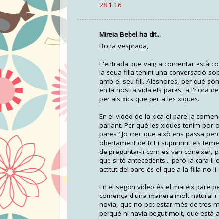
28.1.16
Mireia Bebel ha dit...
Bona vesprada,
L'entrada que vaig a comentar està co
la seua filla tenint una conversació s
amb el seu fill. Aleshores, per què só
en la nostra vida els pares, a l'hora d
per als xics que per a les xiques.
En el vídeo de la xica el pare ja comen
parlant. Per què les xiques tenim por
pares? Jo crec que això ens passa per
obertament de tot i suprimint els teme
de preguntar-li com es van conèixer, pe
que si té antecedents... però la cara l
actitut del pare és el que a la filla no
En el segon vídeo és el mateix pare p
comença d'una manera molt natural i es
novia, que no pot estar més de tres 
perquè hi havia begut molt, que està am