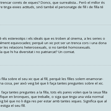
r trencar corets de xiques? Doncs, que surrealista... Però el millor és
 tinga eixies actituds, sinó també el personatge de fill i de filla té
è els estereotips i els ideals que es troben al cinema, a les series o
otalment equivocades; perquè un xic pot ser un trenca cors i una dona
e ser les relacions heterosexuals, si no també homosexuals.
la que hi ha diversitat i no patriarcat? Un comiat.
filla sobre el seu xic que al fill, perquè les filles solem enamorar-
 cosa, per això veig bé que li faça tantes preguntes sobre el xic.
aça tantes preguntes a la filla, tots els pares volen que la seua filla
fique en bronques, que treballe, o siga que tinga una vida normal
eig bé que no li diga res per estar amb tantes xiques. Significa que al
tiga el seu fill.