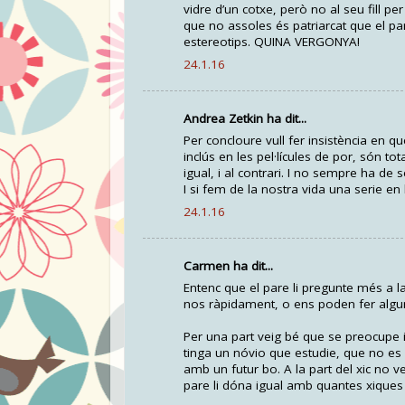
vidre d’un cotxe, però no al seu fill pe
que no assoles és patriarcat que el pare
estereotips. QUINA VERGONYA!
24.1.16
Andrea Zetkin ha dit...
Per concloure vull fer insistència en qu
inclús en les pel·lícules de por, són t
igual, i al contrari. I no sempre ha d
I si fem de la nostra vida una serie en 
24.1.16
Carmen ha dit...
Entenc que el pare li pregunte més a la 
nos ràpidament, o ens poden fer alguna
Per una part veig bé que se preocupe i f
tinga un nóvio que estudie, que no es 
amb un futur bo. A la part del xic no v
pare li dóna igual amb quantes xiques es