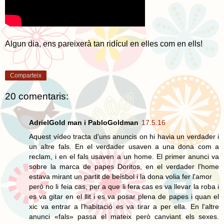
Algun dia, ens pareixerà tan ridícul en elles com en ells!
Comparteix
20 comentaris:
AdrielGold man i PabloGoldman
17.5.16
Aquest vídeo tracta d'uns anuncis on hi havia un verdader i
un altre fals. En el verdader usaven a una dona com a
reclam, i en el fals usaven a un home. El primer anunci va
sobre la marca de papes Doritos, en el verdader l'home
estava mirant un partit de beisbol i la dona volia fer l'amor
però no li feia cas, per a que li fera cas es va llevar la roba i
es va gitar en el llit i es va posar plena de papes i quan el
xic va entrar a l'habitació es va tirar a per ella. En l'altre
anunci «fals» passa el mateix però canviant els sexes.