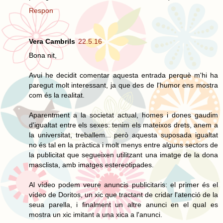
Respon
Vera Cambrils
22.5.16
Bona nit,
Avui he decidit comentar aquesta entrada perquè m'hi ha
paregut molt interessant, ja que des de l'humor ens mostra
com és la realitat.
Aparentment a la societat actual, homes i dones gaudim
d'igualtat entre els sexes: tenim els mateixos drets, anem a
la universitat, treballem... però aquesta suposada igualtat
no és tal en la pràctica i molt menys entre alguns sectors de
la publicitat que segueixen utilitzant una imatge de la dona
masclista, amb imatges estereotipades.
Al vídeo podem veure anuncis publicitaris: el primer és el
vídeo de Doritos, un xic que tractant de cridar l'atenció de la
seua parella, i finalment un altre anunci en el qual es
mostra un xic imitant a una xica a l'anunci.