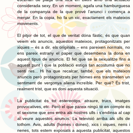
considerada sexy. En un moment, agafa una hamburguesa
de la companyia de la que prové l’anunci i comença a
menjar. En la copia, ho fa un xic, exactament els mateixos
moviments.
El pitjor de tot, el que de veritat dóna fàstic, és que quan
veiem els anuncis, aquestos mateixos, protagonitzats per
xiques – és a dir, els originals – ens pareixen normals, no
ens pareix estrany el paper que desembena la dona en
aquest tipus de anuncis. El fet que se la sexualitze fins a
aquest punt i que la població estiga tan acostumà que no
senti res... Hi ha que recalcar, també, que els mateixos
anuncis però protagonitzats per homes ens transmeten un
sentiment de vergonya aliena increïble. Per què? És trist,
realment trist, que es doni aquesta situació.
La publicitat és tot estereotips, atraure, trucs, imatges
provocatives, etc. Però el que pareix ningú té en compte és
el sexisme que ens entra als nostres ulls i s’endinsa al cap
al veure aquestos anuncis. La televisió arriba als ulls de
tothom. Avis, adults (homes i dones), xics i xiques, nens i
nenes, tots estem exposats a aquesta publicitat, aquestos