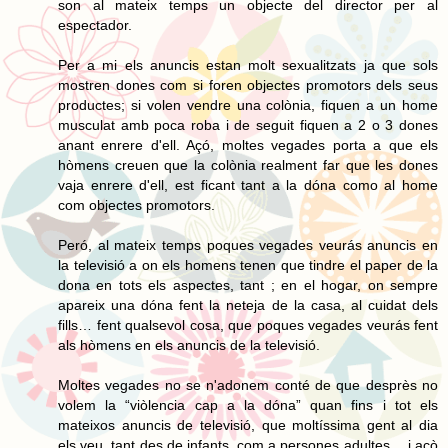
son al mateix temps un objecte del director per al
espectador.
Per a mi els anuncis estan molt sexualitzats ja que sols
mostren dones com si foren objectes promotors dels seus
productes; si volen vendre una colònia, fiquen a un home
musculat amb poca roba i de seguit fiquen a 2 o 3 dones
anant enrere d'ell. Açó, moltes vegades porta a que els
hòmens creuen que la colònia realment far que les dones
vaja enrere d'ell, est ficant tant a la dóna como al home
com objectes promotors.
Peró, al mateix temps poques vegades veurás anuncis en
la televisió a on els homens tenen que tindre el paper de la
dona en tots els aspectes, tant ; en el hogar, on sempre
apareix una dóna fent la neteja de la casa, al cuidat dels
fills… fent qualsevol cosa, que poques vegades veurás fent
als hòmens en els anuncis de la televisió.
Moltes vegades no se n'adonem conté de que desprès no
volem la “viòlencia cap a la dóna” quan fins i tot els
mateixos anuncis de televisió, que moltíssima gent al dia
els veu, tant des de infants, com a persones adultes… i açò