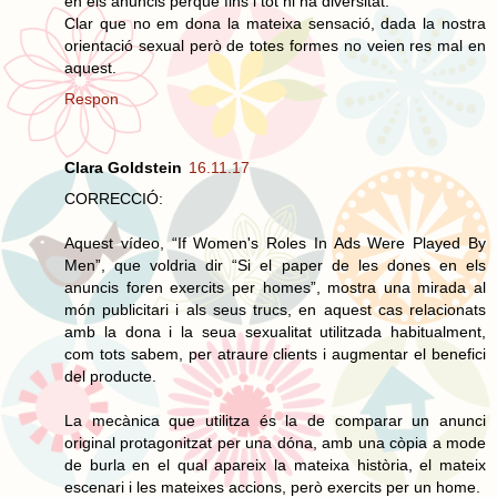
en els anuncis perquè fins i tot hi ha diversitat.
Clar que no em dona la mateixa sensació, dada la nostra
orientació sexual però de totes formes no veien res mal en
aquest.
Respon
Clara Goldstein
16.11.17
CORRECCIÓ:
Aquest vídeo, “If Women's Roles In Ads Were Played By
Men”, que voldria dir “Si el paper de les dones en els
anuncis foren exercits per homes”, mostra una mirada al
món publicitari i als seus trucs, en aquest cas relacionats
amb la dona i la seua sexualitat utilitzada habitualment,
com tots sabem, per atraure clients i augmentar el benefici
del producte.
La mecànica que utilitza és la de comparar un anunci
original protagonitzat per una dóna, amb una còpia a mode
de burla en el qual apareix la mateixa història, el mateix
escenari i les mateixes accions, però exercits per un home.