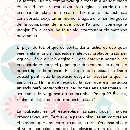
La tercera i última comparació que trobem a aquest vídeo
és la del menjar sexualitzat. A l’original, apareix en un
escenari de platja una xica en Bikini amb una actuació
considerada sexy. En un moment, agafa una hamburguesa
de la companyia de la que prové l’anunci i comença a
menjar. En la copia, ho fa un xic, exactament els mateixos
moviments.
El pitjor de tot, el que de veritat dóna fàstic, és que quan
veiem els anuncis, aquestos mateixos, protagonitzats per
xiques – és a dir, els originals – ens pareixen normals, no
ens pareix estrany el paper que desembena la dona en
aquest tipus de anuncis. El fet que se la sexualitze fins a
aquest punt i que la població estiga tan acostumà que no
senti res... Hi ha que recalcar, també, que els mateixos
anuncis però protagonitzats per homes ens transmeten un
sentiment de vergonya aliena increïble. Per què? És trist,
realment trist, que es doni aquesta situació.
La publicitat és tot estereotips, atraure, trucs, imatges
provocatives, etc. Però el que pareix ningú té en compte és
el sexisme que ens entra als nostres ulls i s’endinsa al cap
al veure aquestos anuncis. La televisió arriba als ulls de