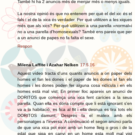
També hi ha 2 anuncis més de menjar més o menys iguals.
La nostra opinió és que no entenem per què el del xic és el
fals i el de la xica és verdader. Per què utilitzen a les xiques
més que als xics? Per què utilitzen a una parella «normal»i
no a una parella d'homosexuals? També ens pareix que per
a un anunci de papes no fa falta el sexe.
Respon
Milena Laffite i Azahar Nelken
17.5.16
Aquest vídeo tracta d'uns quants anuncis a on paper dels
homes el fan les dones i el paper de les dones el fan els
homes i les dones poden fer alguna cosa ridícula i en els
homes està mal vist; En primer lloc apareix un anunci de
DORITOS que comença una xica fent carícies a la seua
parella. Quan ella es dóna compte que li està ignorant s'en
va a la habitació, es fica al llit i ella desnua es tira tots els
DORITOS damunt; Després fa el mateix amb els
personatges a l'inversa. A continuació el segon anunci parla
de que una xica pot eixir amb un home lleig o gros i de la
edat que siga en canvi en un home esta molt mal vist