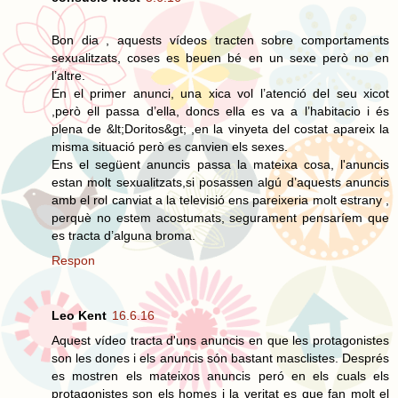
Bon dia , aquests vídeos tracten sobre comportaments
sexualitzats, coses es beuen bé en un sexe però no en
l’altre.
En el primer anunci, una xica vol l’atenció del seu xicot
,però ell passa d’ella, doncs ella es va a l’habitacio i és
plena de &lt;Doritos&gt; ,en la vinyeta del costat apareix la
misma situació però es canvien els sexes.
Ens el següent anuncis passa la mateixa cosa, l'anuncis
estan molt sexualitzats,si posassen algú d’aquests anuncis
amb el rol canviat a la televisió ens pareixeria molt estrany ,
perquè no estem acostumats, segurament pensaríem que
es tracta d’alguna broma.
Respon
Leo Kent
16.6.16
Aquest vídeo tracta d'uns anuncis en que les protagonistes
son les dones i els anuncis són bastant masclistes. Després
es mostren els mateixos anuncis peró en els cuals els
protagonistes son els homes i la veritat es que fan molt el