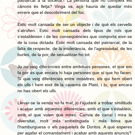
patriarcat a la societat? La persona que no compleix els
cànons és lletja? Vinga va, açò hauria de quedar més
enrere que el descobriment del foc.
Estic molt cansada de ser un objecte i de què els cervells
s’atrofien. Estic molt cansada dels tipus de rols que
s’estableixen i de les conseqüències que comporta eixir-se
de la cosa dictada. Estic molt cansada del patriarcat, de la
falta de respecte, de la intolerància, de l’agressivitat, de les
burles, de la por, de sexualitzar-ho tot.
Jo no veig diferències entre ambdues persones, el que em
fa por és que encara hi haja persones que sí que ho facen.
Sí que veig diferències entre nosaltres, els qui hem obert
els ulls i hem eixit de la caverna de Plató, i tu, que encara
no has obert els ulls.
Llevar-se la venda no fa mal, jo t’ajudaré a trobar similituds
i acabar amb aquestes diferències, amb el que s'estableix,
amb el que volen que mires. Canvia de canal i mira la
diversitat, molt més entretinguda i més bona que
l’hamburguesa o els paquetets de Doritos. A què esperes
per agafar el comandament i acabar amb aquests anuncis?