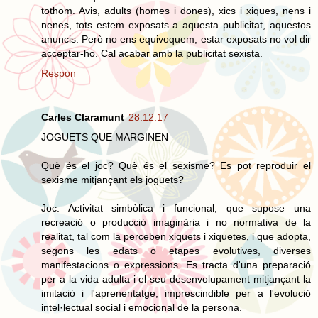
tothom. Avis, adults (homes i dones), xics i xiques, nens i
nenes, tots estem exposats a aquesta publicitat, aquestos
anuncis. Però no ens equivoquem, estar exposats no vol dir
acceptar-ho. Cal acabar amb la publicitat sexista.
Respon
Carles Claramunt
28.12.17
JOGUETS QUE MARGINEN
Què és el joc? Què és el sexisme? Es pot reproduir el
sexisme mitjançant els joguets?
Joc. Activitat simbòlica i funcional, que supose una
recreació o producció imaginària i no normativa de la
realitat, tal com la perceben xiquets i xiquetes, i que adopta,
segons les edats o etapes evolutives, diverses
manifestacions o expressions. Es tracta d'una preparació
per a la vida adulta i el seu desenvolupament mitjançant la
imitació i l'aprenentatge, imprescindible per a l'evolució
intel·lectual social i emocional de la persona.