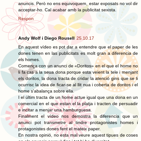
anuncis. Però no ens equivoquem, estar exposats no vol dir
acceptar-ho. Cal acabar amb la publicitat sexista.
Respon
Andy Wolf i Diego Rousell
25.10.17
En aquest vídeo es pot dar a entendre que el paper de les
dones tenen en las publicitats es molt gran a diferencia de
els homes.
Comença con un anunci de «Doritos» en el que el home no
li fa cas a la seua dona porque esta veient la tele i menjant
els doritos, la dona tracta de cridar la atenció gins que se li
ocurrisc la idea de ficar-se al llit nua i coberta de doritos i el
home s'abalança sobre ella.
I el últim tracta de un home actue igual que una dona en un
comercial en el que estan el la platja i tracten de persuadir
e incitar a menjar una hamburguesa.
Finalment el vídeo nos demostra la diferencia que un
anunci pot transmetre al tindre protagonistes homes i
protagonistes dones fent el mateix paper.
En nostra opinió, no esta mal veure aquest tipues de coses