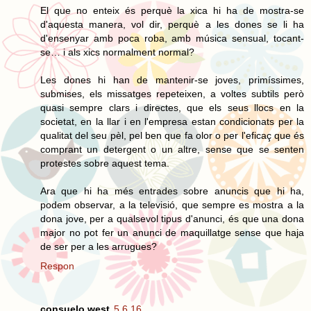
El que no enteix és perquè la xica hi ha de mostra-se
d'aquesta manera, vol dir, perquè a les dones se li ha
d'ensenyar amb poca roba, amb música sensual, tocant-
se… i als xics normalment normal?
Les dones hi han de mantenir-se joves, primíssimes,
submises, els missatges repeteixen, a voltes subtils però
quasi sempre clars i directes, que els seus llocs en la
societat, en la llar i en l'empresa estan condicionats per la
qualitat del seu pèl, pel ben que fa olor o per l'eficaç que és
comprant un detergent o un altre, sense que se senten
protestes sobre aquest tema.
Ara que hi ha més entrades sobre anuncis que hi ha,
podem observar, a la televisió, que sempre es mostra a la
dona jove, per a qualsevol tipus d'anunci, és que una dona
major no pot fer un anunci de maquillatge sense que haja
de ser per a les arrugues?
Respon
consuelo west
5.6.16