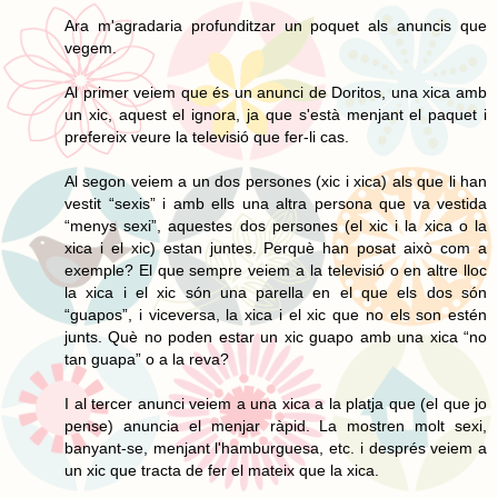
Ara m'agradaria profunditzar un poquet als anuncis que
vegem.
Al primer veiem que és un anunci de Doritos, una xica amb
un xic, aquest el ignora, ja que s'està menjant el paquet i
prefereix veure la televisió que fer-li cas.
Al segon veiem a un dos persones (xic i xica) als que li han
vestit “sexis” i amb ells una altra persona que va vestida
“menys sexi”, aquestes dos persones (el xic i la xica o la
xica i el xic) estan juntes. Perquè han posat això com a
exemple? El que sempre veiem a la televisió o en altre lloc
la xica i el xic són una parella en el que els dos són
“guapos”, i viceversa, la xica i el xic que no els son estén
junts. Què no poden estar un xic guapo amb una xica “no
tan guapa” o a la reva?
I al tercer anunci veiem a una xica a la platja que (el que jo
pense) anuncia el menjar ràpid. La mostren molt sexi,
banyant-se, menjant l'hamburguesa, etc. i després veiem a
un xic que tracta de fer el mateix que la xica.