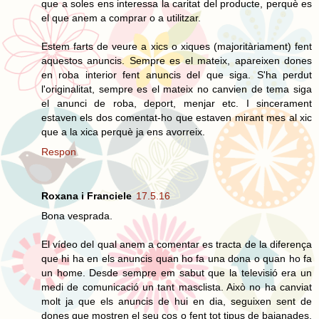
que a soles ens interessa la caritat del producte, perquè es
el que anem a comprar o a utilitzar.
Estem farts de veure a xics o xiques (majoritàriament) fent
aquestos anuncis. Sempre es el mateix, apareixen dones
en roba interior fent anuncis del que siga. S'ha perdut
l'originalitat, sempre es el mateix no canvien de tema siga
el anunci de roba, deport, menjar etc. I sincerament
estaven els dos comentat-ho que estaven mirant mes al xic
que a la xica perquè ja ens avorreix.
Respon
Roxana i Franciele
17.5.16
Bona vesprada.
El vídeo del qual anem a comentar es tracta de la diferença
que hi ha en els anuncis quan ho fa una dona o quan ho fa
un home. Desde sempre em sabut que la televisió era un
medi de comunicació un tant masclista. Això no ha canviat
molt ja que els anuncis de hui en dia, seguixen sent de
dones que mostren el seu cos o fent tot tipus de bajanades,