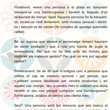
Finalment, veiem una persona a la platja en banyador
menjant-se una hamburguesa i bevent la beguda d’un
restaurant de menjar ràpid. Aquesta persona ho fa banyant-
se, tocant-se molt lentament, amb música sensual i obrint-
se i tancant-se de cames (té complex de garatge automàtic
ratllat).
Bé, es suposa que davant el personatge femení hauríem
de sentir exaltació i que a tots ens hauria de pujar la
temperatura. Per què no ho fem amb els homes que
realitzen els mateixos gestos? Per què no ens pot agradar
també?
Primerament, he de dir que m’indigna com a persona que
utilitza el cap de manera racional i per pensar, que
s’utilitzen cossos idealitzats per vendre productes i, en
aquest cas, menjar. Van a vendre més si utilitzen una dona
venent el seu cos perquè comprem una hamburguesa?
Enhorabona, acabeu de perdre una clienta més.
Sexi? Una persona amb les mesures que ens marca el