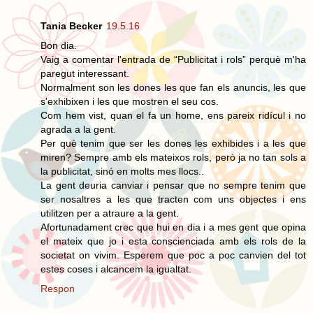
Tania Becker
19.5.16
Bon dia.
Vaig a comentar l'entrada de “Publicitat i rols” perquè m'ha
paregut interessant.
Normalment son les dones les que fan els anuncis, les que
s'exhibixen i les que mostren el seu cos.
Com hem vist, quan el fa un home, ens pareix ridícul i no
agrada a la gent.
Per què tenim que ser les dones les exhibides i a les que
miren? Sempre amb els mateixos rols, però ja no tan sols a
la publicitat, sinó en molts mes llocs..
La gent deuria canviar i pensar que no sempre tenim que
ser nosaltres a les que tracten com uns objectes i ens
utilitzen per a atraure a la gent.
Afortunadament crec que hui en dia i a mes gent que opina
el mateix que jo i esta conscienciada amb els rols de la
societat on vivim. Esperem que poc a poc canvien del tot
estes coses i alcancem la igualtat.
Respon