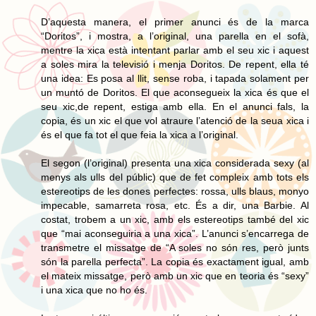
D’aquesta manera, el primer anunci és de la marca
“Doritos”, i mostra, a l’original, una parella en el sofà,
mentre la xica està intentant parlar amb el seu xic i aquest
a soles mira la televisió i menja Doritos. De repent, ella té
una idea: Es posa al llit, sense roba, i tapada solament per
un muntó de Doritos. El que aconsegueix la xica és que el
seu xic,de repent, estiga amb ella. En el anunci fals, la
copia, és un xic el que vol atraure l’atenció de la seua xica i
és el que fa tot el que feia la xica a l’original.
El segon (l’original) presenta una xica considerada sexy (al
menys als ulls del públic) que de fet compleix amb tots els
estereotips de les dones perfectes: rossa, ulls blaus, monyo
impecable, samarreta rosa, etc. És a dir, una Barbie. Al
costat, trobem a un xic, amb els estereotips també del xic
que “mai aconseguiria a una xica”. L’anunci s’encarrega de
transmetre el missatge de “A soles no són res, però junts
són la parella perfecta”. La copia és exactament igual, amb
el mateix missatge, però amb un xic que en teoria és “sexy”
i una xica que no ho és.