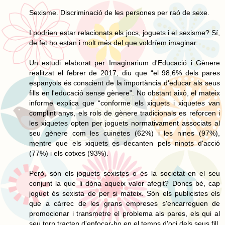
Sexisme. Discriminació de les persones per raó de sexe.
I podrien estar relacionats els jocs, joguets i el sexisme? Sí,
de fet ho estan i molt més del que voldríem imaginar.
Un estudi elaborat per Imaginarium d'Educació i Gènere
realitzat el febrer de 2017, diu que “el 98,6% dels pares
espanyols és conscient de la importància d'educar als seus
fills en l'educació sense gènere”. No obstant això, el mateix
informe explica que “conforme els xiquets i xiquetes van
complint anys, els rols de gènere tradicionals es reforcen i
les xiquetes opten per joguets normativament associats al
seu gènere com les cuinetes (62%) i les nines (97%),
mentre que els xiquets es decanten pels ninots d'acció
(77%) i els cotxes (93%).
Però, són els joguets sexistes o és la societat en el seu
conjunt la que li dóna aqueix valor afegit? Doncs bé, cap
joguet és sexista de per si mateix. Són els publicistes els
que a càrrec de les grans empreses s'encarreguen de
promocionar i transmetre el problema als pares, els qui al
seu torn tracten d'enfocar-ho en el temps d'oci dels seus fill.