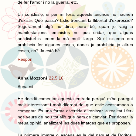
de fer l'amor i no la guerra, etc.
En conclusió, si per mi fora, aquests anuncis no haurien
d'existir. Què passa? Estic trencant la llibertat d'expressió?
Segurament algú ho diria, però bé, quan jo vaig a
manifestacions feministes no puc cridar, que alguns
antidisturbis tenen la mà molt llarga. Si el sistema em
prohibeix fer algunes coses, doncs ja prohibiria jo altres
coses, no? Ja està bé.
Respon
Anna Mozzoni
22.5.16
Bona nit,
He decidit comentar aquesta entrada perquè m’ha paregut
molt interessant i molt diferent del que estic acostumada a
comentar. És una forma divertida d’ironitzar la realitat i fer-
nos veure de nou tot allò que hem de canviar. Per donar la
meua opinió, analitzaré les dues imatges que es proposen.
La primera imatge o escena és la del paquet de Doritos.