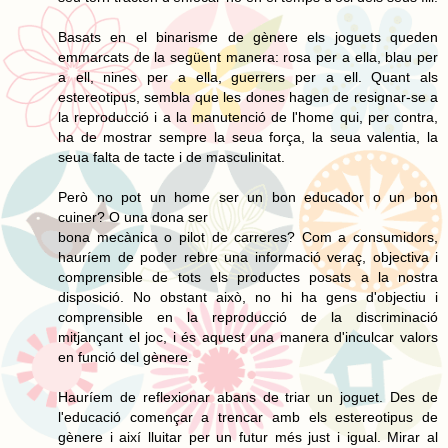
Basats en el binarisme de gènere els joguets queden
emmarcats de la següent manera: rosa per a ella, blau per
a ell, nines per a ella, guerrers per a ell. Quant als
estereotipus, sembla que les dones hagen de resignar-se a
la reproducció i a la manutenció de l'home qui, per contra,
ha de mostrar sempre la seua força, la seua valentia, la
seua falta de tacte i de masculinitat.
Però no pot un home ser un bon educador o un bon
cuiner? O una dona ser
bona mecànica o pilot de carreres? Com a consumidors,
hauríem de poder rebre una informació veraç, objectiva i
comprensible de tots els productes posats a la nostra
disposició. No obstant això, no hi ha gens d'objectiu i
comprensible en la reproducció de la discriminació
mitjançant el joc, i és aquest una manera d'inculcar valors
en funció del gènere.
Hauríem de reflexionar abans de triar un joguet. Des de
l'educació començar a trencar amb els estereotipus de
gènere i així lluitar per un futur més just i igual. Mirar al