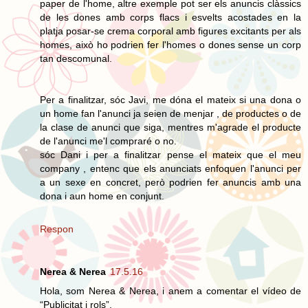
paper de l'home, altre exemple pot ser els anuncis clàssics
de les dones amb corps flacs i esvelts acostades en la
platja posar-se crema corporal amb figures excitants per als
homes, això ho podrien fer l'homes o dones sense un corp
tan descomunal.
Per a finalitzar, sóc Javi, me dóna el mateix si una dona o
un home fan l'anunci ja seien de menjar , de productes o de
la clase de anunci que siga, mentres m'agrade el producte
de l'anunci me'l compraré o no.
sóc Dani i per a finalitzar pense el mateix que el meu
company , entenc que els anunciats enfoquen l'anunci per
a un sexe en concret, però podrien fer anuncis amb una
dona i aun home en conjunt.
Respon
Nerea & Nerea
17.5.16
Hola, som Nerea & Nerea, i anem a comentar el vídeo de
“Publicitat i rols”.