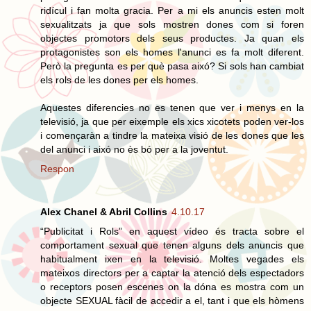
ridícul i fan molta gracia. Per a mi els anuncis esten molt
sexualitzats ja que sols mostren dones com si foren
objectes promotors dels seus productes. Ja quan els
protagonistes son els homes l'anunci es fa molt diferent.
Però la pregunta es per què pasa aixó? Si sols han cambiat
els rols de les dones per els homes.
Aquestes diferencies no es tenen que ver i menys en la
televisió, ja que per eixemple els xics xicotets poden ver-los
i començaràn a tindre la mateixa visió de les dones que les
del anunci i aixó no ès bó per a la joventut.
Respon
Alex Chanel & Abril Collins
4.10.17
“Publicitat i Rols” en aquest vídeo és tracta sobre el
comportament sexual que tenen alguns dels anuncis que
habitualment ixen en la televisió. Moltes vegades els
mateixos directors per a captar la atenció dels espectadors
o receptors posen escenes on la dóna es mostra com un
objecte SEXUAL fàcil de accedir a el, tant i que els hòmens