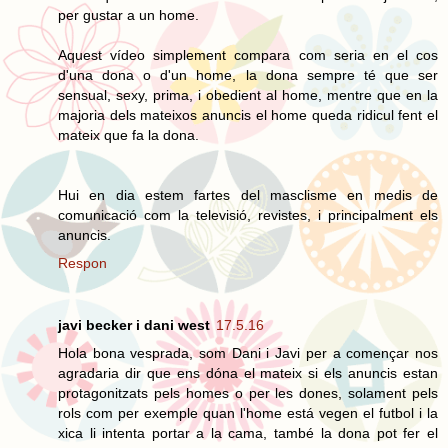
per gustar a un home.
Aquest vídeo simplement compara com seria en el cos
d'una dona o d'un home, la dona sempre té que ser
sensual, sexy, prima, i obedient al home, mentre que en la
majoria dels mateixos anuncis el home queda ridicul fent el
mateix que fa la dona.
Hui en dia estem fartes del masclisme en medis de
comunicació com la televisió, revistes, i principalment els
anuncis.
Respon
javi becker i dani west
17.5.16
Hola bona vesprada, som Dani i Javi per a començar nos
agradaria dir que ens dóna el mateix si els anuncis estan
protagonitzats pels homes o per les dones, solament pels
rols com per exemple quan l'home está vegen el futbol i la
xica li intenta portar a la cama, també la dona pot fer el