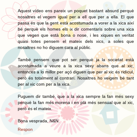
Aquest vídeo ens pareix un poquet bastant absurd perquè
nosaltres el vegem igual per a ell que per a ella. El que
passa és que la gent està acostumada a vorer a la xica així
bé perquè els homes els ix dir comentaris sobre una xica
que vegen que està bona o nose, i les xiques en veritat
quasi totes pensem el mateix dels xics, a soles que
nosaltres no ho diguem cara al públic.
També pensem que pot ser perquè ja la societat està
acostumada a veure a la xica sexy abans que al xic,
entonces a lo millor per açó diguen que per al xic és ridícul,
però és totalment al contrari. Nosaltres ho veigem bé tant
per al xic com per a la xica.
Puguem dir també, que a la xica sempre la fan més sexy
perquè la fan més morena i en plà més sensual que al xic,
però és el mateix.
Bona vesprada, N&N.
Respon