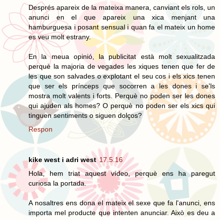
Després apareix de la mateixa manera, canviant els rols, un
anunci en el que apareix una xica menjant una
hamburguesa i posant sensual i quan fa el mateix un home
es veu molt estrany.
En la meua opinió, la publicitat està molt sexualitzada
perquè la majoria de vegades les xiques tenen que fer de
les que son salvades o explotant el seu cos i els xics tenen
que ser els prínceps que socorren a les dones i se'ls
mostra molt valents i forts. Perquè no poden ser les dones
qui ajuden als homes? O perquè no poden ser els xics qui
tinguen sentiments o siguen dolços?
Respon
kike west i adri west
17.5.16
Hola, hem triat aquest vídeo, perquè ens ha paregut
curiosa la portada.
A nosaltres ens dona el mateix el sexe que fa l'anunci, ens
importa mel producte que intenten anunciar. Això es deu a