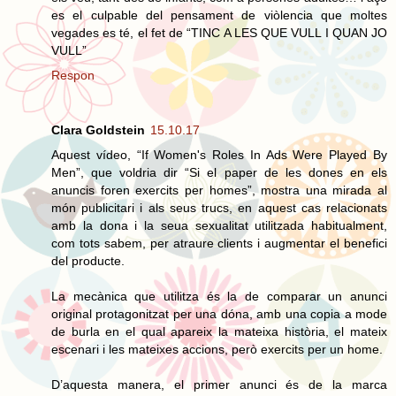
es el culpable del pensament de viòlencia que moltes
vegades es té, el fet de “TINC A LES QUE VULL I QUAN JO
VULL”
Respon
Clara Goldstein
15.10.17
Aquest vídeo, “If Women's Roles In Ads Were Played By
Men”, que voldria dir “Si el paper de les dones en els
anuncis foren exercits per homes”, mostra una mirada al
món publicitari i als seus trucs, en aquest cas relacionats
amb la dona i la seua sexualitat utilitzada habitualment,
com tots sabem, per atraure clients i augmentar el benefici
del producte.
La mecànica que utilitza és la de comparar un anunci
original protagonitzat per una dóna, amb una copia a mode
de burla en el qual apareix la mateixa història, el mateix
escenari i les mateixes accions, però exercits per un home.
D’aquesta manera, el primer anunci és de la marca