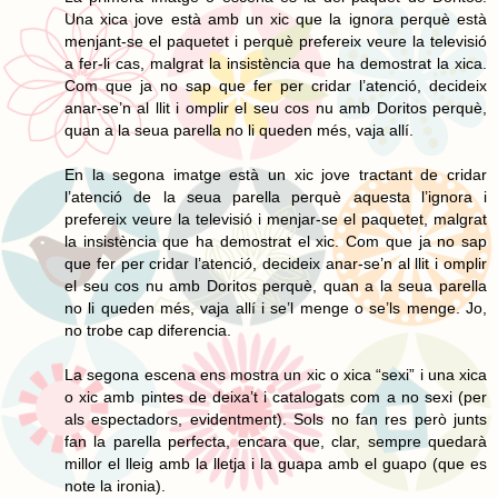
Una xica jove està amb un xic que la ignora perquè està
menjant-se el paquetet i perquè prefereix veure la televisió
a fer-li cas, malgrat la insistència que ha demostrat la xica.
Com que ja no sap que fer per cridar l’atenció, decideix
anar-se’n al llit i omplir el seu cos nu amb Doritos perquè,
quan a la seua parella no li queden més, vaja allí.
En la segona imatge està un xic jove tractant de cridar
l’atenció de la seua parella perquè aquesta l’ignora i
prefereix veure la televisió i menjar-se el paquetet, malgrat
la insistència que ha demostrat el xic. Com que ja no sap
que fer per cridar l’atenció, decideix anar-se’n al llit i omplir
el seu cos nu amb Doritos perquè, quan a la seua parella
no li queden més, vaja allí i se’l menge o se’ls menge. Jo,
no trobe cap diferencia.
La segona escena ens mostra un xic o xica “sexi” i una xica
o xic amb pintes de deixa’t i catalogats com a no sexi (per
als espectadors, evidentment). Sols no fan res però junts
fan la parella perfecta, encara que, clar, sempre quedarà
millor el lleig amb la lletja i la guapa amb el guapo (que es
note la ironia).