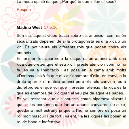
La meua opinió és que ¿Per què té que influir el sexe?
Respon
Madina West
17.5.16
Bon dia, aquest vídeo tracta sobre els anuncis i com estén
sexualitzats depenen de si la protagonista es una xica o un
xic. Es pot veure els diferents rols que poden tindre els
anuncis.
En primer lloc apareix a la esquerra un anunci amb una
xica que pretén que el seu xic li preste atenció i com no ho
fa, es va a l'habitació i es posa en la cama amb molts
«Doritos» i això fa que el xic s'enamore d'ella, en canvi, a la
dreta apareix el mateix anunci però els rols canvien, es a
dir, el xic es el que vol que li presten atenció i la xica es la
que es enamora del xic quan el veu ple de aquelles papes.
Es vol ressaltar que els anuncis estan hipersexualitzats i
que si les persones que fan un anunci canviaren de sexe,
quedaria molt estrany ja que a l'home sempre es posa un
rol molt masculí i de fort i valent, i a les xiques les posen el
rol de bona e inofensiva.