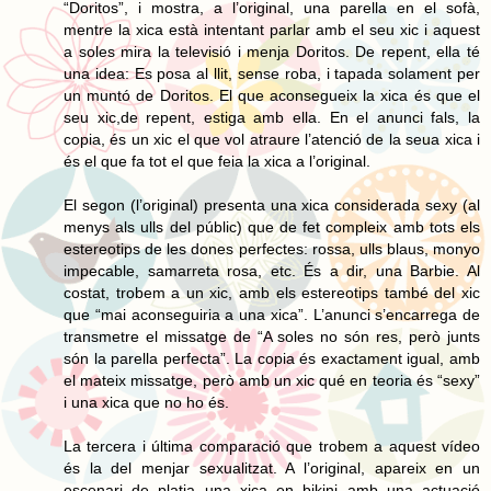
“Doritos”, i mostra, a l’original, una parella en el sofà,
mentre la xica està intentant parlar amb el seu xic i aquest
a soles mira la televisió i menja Doritos. De repent, ella té
una idea: Es posa al llit, sense roba, i tapada solament per
un muntó de Doritos. El que aconsegueix la xica és que el
seu xic,de repent, estiga amb ella. En el anunci fals, la
copia, és un xic el que vol atraure l’atenció de la seua xica i
és el que fa tot el que feia la xica a l’original.
El segon (l’original) presenta una xica considerada sexy (al
menys als ulls del públic) que de fet compleix amb tots els
estereotips de les dones perfectes: rossa, ulls blaus, monyo
impecable, samarreta rosa, etc. És a dir, una Barbie. Al
costat, trobem a un xic, amb els estereotips també del xic
que “mai aconseguiria a una xica”. L’anunci s’encarrega de
transmetre el missatge de “A soles no són res, però junts
són la parella perfecta”. La copia és exactament igual, amb
el mateix missatge, però amb un xic qué en teoria és “sexy”
i una xica que no ho és.
La tercera i última comparació que trobem a aquest vídeo
és la del menjar sexualitzat. A l’original, apareix en un
escenari de platja una xica en bikini amb una actuació