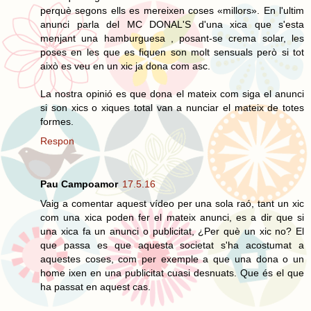
perquè segons ells es mereixen coses «millors». En l'ultim
anunci parla del MC DONAL'S d'una xica que s'esta
menjant una hamburguesa , posant-se crema solar, les
poses en les que es fiquen son molt sensuals però si tot
això es veu en un xic ja dona com asc.
La nostra opinió es que dona el mateix com siga el anunci
si son xics o xiques total van a nunciar el mateix de totes
formes.
Respon
Pau Campoamor
17.5.16
Vaig a comentar aquest vídeo per una sola raó, tant un xic
com una xica poden fer el mateix anunci, es a dir que si
una xica fa un anunci o publicitat, ¿Per què un xic no? El
que passa es que aquesta societat s'ha acostumat a
aquestes coses, com per exemple a que una dona o un
home ixen en una publicitat cuasi desnuats. Que és el que
ha passat en aquest cas.