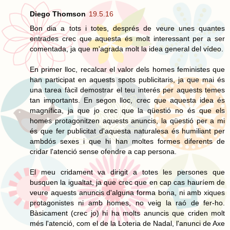
Diego Thomson
19.5.16
Bon dia a tots i totes, després de veure unes quantes
entrades crec que aquesta és molt interessant per a ser
comentada, ja que m'agrada molt la idea general del vídeo.
En primer lloc, recalcar el valor dels homes feministes que
han participat en aquests spots publicitaris, ja que mai és
una tarea fàcil demostrar el teu interés per aquests temes
tan importants. En segon lloc, crec que aquesta idea és
magnífica, ja que jo crec que la qüestió no és que els
homes protagonitzen aquests anuncis, la qüestió per a mi
és que fer publicitat d'aquesta naturalesa és humiliant per
ambdós sexes i que hi han moltes formes diferents de
cridar l'atenció sense ofendre a cap persona.
El meu cridament va dirigit a totes les persones que
busquen la igualtat, ja que crec que en cap cas hauríem de
veure aquests anuncis d'alguna forma bona, ni amb xiques
protagonistes ni amb homes, no veig la raó de fer-ho.
Bàsicament (crec jo) hi ha molts anuncis que criden molt
més l'atenció, com el de la Loteria de Nadal, l'anunci de Axe