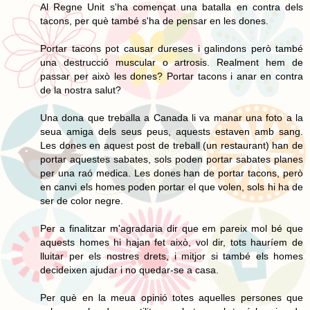
Al Regne Unit s'ha començat una batalla en contra dels
tacons, per què també s'ha de pensar en les dones.
Portar tacons pot causar dureses i galindons però també
una destrucció muscular o artrosis. Realment hem de
passar per això les dones? Portar tacons i anar en contra
de la nostra salut?
Una dona que treballa a Canada li va manar una foto a la
seua amiga dels seus peus, aquests estaven amb sang.
Les dones en aquest post de treball (un restaurant) han de
portar aquestes sabates, sols poden portar sabates planes
per una raó medica. Les dones han de portar tacons, però
en canvi els homes poden portar el que volen, sols hi ha de
ser de color negre.
Per a finalitzar m'agradaria dir que em pareix mol bé que
aquests homes hi hajan fet això, vol dir, tots hauríem de
lluitar per els nostres drets, i mitjor si també els homes
decideixen ajudar i no quedar-se a casa.
Per què en la meua opinió totes aquelles persones que