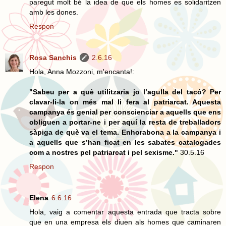
paregut molt bé la idea de que els homes es solidaritzen
amb les dones.
Respon
Rosa Sanchis
2.6.16
Hola, Anna Mozzoni, m'encanta!:
"Sabeu per a què utilitzaria jo l’agulla del tacó? Per
clavar-li-la on més mal li fera al patriarcat. Aquesta
campanya és genial per conscienciar a aquells que ens
obliguen a portar-ne i per aquí la resta de treballadors
sàpiga de què va el tema. Enhorabona a la campanya i
a aquells que s’han ficat en les sabates catalogades
com a nostres pel patriarcat i pel sexisme."
30.5.16
Respon
Elena
6.6.16
Hola, vaig a comentar aquesta entrada que tracta sobre
que en una empresa els diuen als homes que caminaren