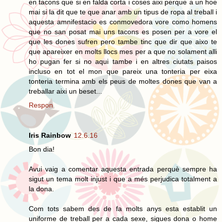
en tacons que si en falda corta i coses aixi perque a un hoe
mai si la dit que te que anar amb un tipus de ropa al treball i
aquesta amnifestacio es conmovedora vore como homens
que no san posat mai uns tacons es posen per a vore el
que les dones sufren pero tambe tinc que dir que aixo te
que apareixer en molts llocs mes per a que no solament alli
ho pugan fer si no aqui tambe i en altres ciutats paisos
incluso en tot el mon que pareix una tonteria per eixa
tonteria termina amb els peus de moltes dones que van a
treballar aixi un beset...
Respon
Iris Rainbow
12.6.16
Bon dia!
Avui vaig a comentar aquesta entrada perquè sempre ha
sigut un tema molt injust i que a més perjudica totalment a
la dona.
Com tots sabem des de fa molts anys esta establit un
uniforme de treball per a cada sexe, sigues dona o home