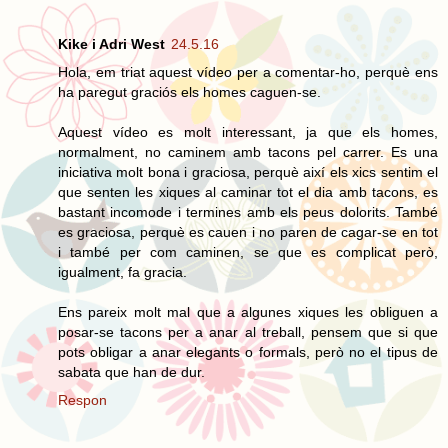
Kike i Adri West
24.5.16
Hola, em triat aquest vídeo per a comentar-ho, perquè ens
ha paregut graciós els homes caguen-se.
Aquest vídeo es molt interessant, ja que els homes,
normalment, no caminem amb tacons pel carrer. Es una
iniciativa molt bona i graciosa, perquè així els xics sentim el
que senten les xiques al caminar tot el dia amb tacons, es
bastant incomode i termines amb els peus dolorits. També
es graciosa, perquè es cauen i no paren de cagar-se en tot
i també per com caminen, se que es complicat però,
igualment, fa gracia.
Ens pareix molt mal que a algunes xiques les obliguen a
posar-se tacons per a anar al treball, pensem que si que
pots obligar a anar elegants o formals, però no el tipus de
sabata que han de dur.
Respon