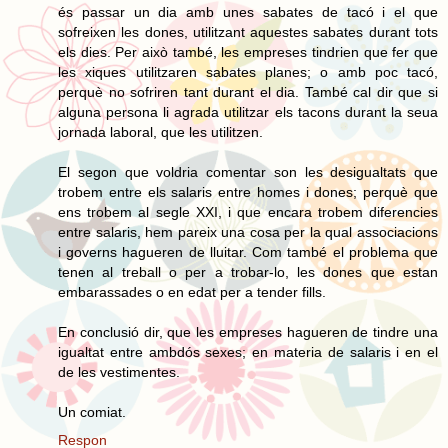
és passar un dia amb unes sabates de tacó i el que
sofreixen les dones, utilitzant aquestes sabates durant tots
els dies. Per això també, les empreses tindrien que fer que
les xiques utilitzaren sabates planes; o amb poc tacó,
perquè no sofriren tant durant el dia. També cal dir que si
alguna persona li agrada utilitzar els tacons durant la seua
jornada laboral, que les utilitzen.
El segon que voldria comentar son les desigualtats que
trobem entre els salaris entre homes i dones; perquè que
ens trobem al segle XXI, i que encara trobem diferencies
entre salaris, hem pareix una cosa per la qual associacions
i governs hagueren de lluitar. Com també el problema que
tenen al treball o per a trobar-lo, les dones que estan
embarassades o en edat per a tender fills.
En conclusió dir, que les empreses hagueren de tindre una
igualtat entre ambdós sexes; en materia de salaris i en el
de les vestimentes.
Un comiat.
Respon