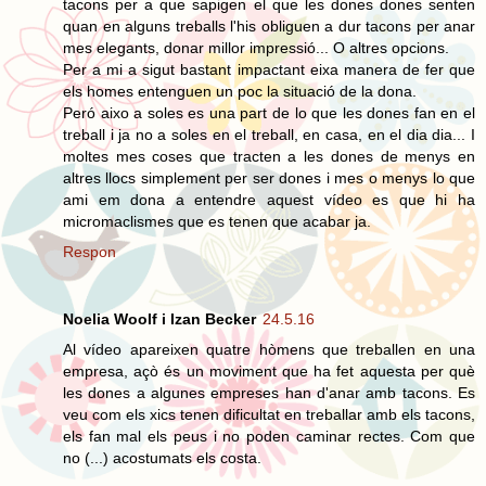
tacons per a que sapigen el que les dones dones senten
quan en alguns treballs l'his obliguen a dur tacons per anar
mes elegants, donar millor impressió... O altres opcions.
Per a mi a sigut bastant impactant eixa manera de fer que
els homes entenguen un poc la situació de la dona.
Peró aixo a soles es una part de lo que les dones fan en el
treball i ja no a soles en el treball, en casa, en el dia dia... I
moltes mes coses que tracten a les dones de menys en
altres llocs simplement per ser dones i mes o menys lo que
ami em dona a entendre aquest vídeo es que hi ha
micromaclismes que es tenen que acabar ja.
Respon
Noelia Woolf i Izan Becker
24.5.16
Al vídeo apareixen quatre hòmens que treballen en una
empresa, açò és un moviment que ha fet aquesta per què
les dones a algunes empreses han d'anar amb tacons. Es
veu com els xics tenen dificultat en treballar amb els tacons,
els fan mal els peus i no poden caminar rectes. Com que
no (...) acostumats els costa.