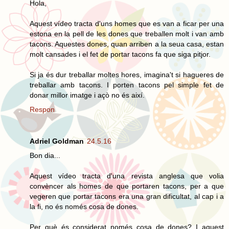
Hola,
Aquest vídeo tracta d'uns homes que es van a ficar per una
estona en la pell de les dones que treballen molt i van amb
tacons. Aquestes dones, quan arriben a la seua casa, estan
molt cansades i el fet de portar tacons fa que siga pitjor.
Si ja és dur treballar moltes hores, imagina't si hagueres de
treballar amb tacons. I porten tacons pel simple fet de
donar millor imatge i açò no és així.
Respon
Adriel Goldman
24.5.16
Bon dia...
Aquest vídeo tracta d'una revista anglesa que volia
convèncer als homes de que portaren tacons, per a que
vegeren que portar tacons era una gran dificultat, al cap i a
la fi, no és només cosa de dones.
Per què és considerat només cosa de dones? I aquest