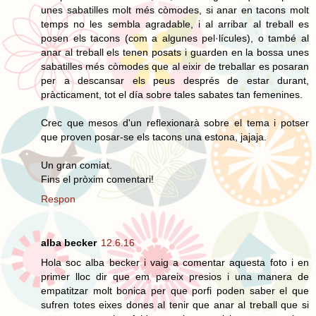
unes sabatilles molt més còmodes, si anar en tacons molt
temps no les sembla agradable, i al arribar al treball es
posen els tacons (com a algunes pel·lícules), o també al
anar al treball els tenen posats i guarden en la bossa unes
sabatilles més còmodes que al eixir de treballar es posaran
per a descansar els peus després de estar durant,
pràcticament, tot el día sobre tales sabates tan femenines.
Crec que mesos d'un reflexionarà sobre el tema i potser
que proven posar-se els tacons una estona, jajaja.
Un gran comiat.
Fins el pròxim comentari!
Respon
alba becker
12.6.16
Hola soc alba becker i vaig a comentar aquesta foto i en
primer lloc dir que em pareix presios i una manera de
empatitzar molt bonica per que porfi poden saber el que
sufren totes eixes dones al tenir que anar al treball que si