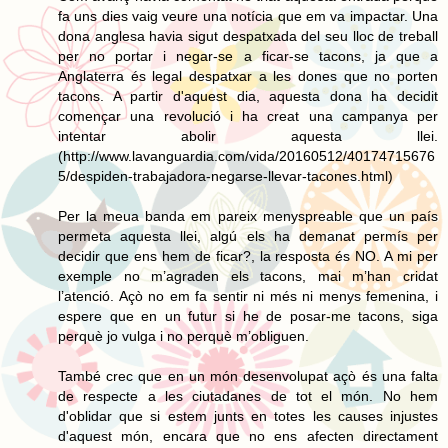
fa uns dies vaig veure una notícia que em va impactar. Una
dona anglesa havia sigut despatxada del seu lloc de treball
per no portar i negar-se a ficar-se tacons, ja que a
Anglaterra és legal despatxar a les dones que no porten
tacons. A partir d'aquest dia, aquesta dona ha decidit
començar una revolució i ha creat una campanya per
intentar abolir aquesta llei.
(http://www.lavanguardia.com/vida/20160512/40174715676
5/despiden-trabajadora-negarse-llevar-tacones.html)
Per la meua banda em pareix menyspreable que un país
permeta aquesta llei, algú els ha demanat permís per
decidir que ens hem de ficar?, la resposta és NO. A mi per
exemple no m’agraden els tacons, mai m’han cridat
l’atenció. Açò no em fa sentir ni més ni menys femenina, i
espere que en un futur si he de posar-me tacons, siga
perquè jo vulga i no perquè m’obliguen.
També crec que en un món desenvolupat açò és una falta
de respecte a les ciutadanes de tot el món. No hem
d'oblidar que si estem junts en totes les causes injustes
d'aquest món, encara que no ens afecten directament