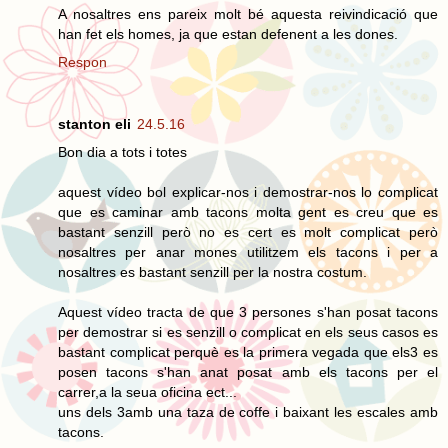
A nosaltres ens pareix molt bé aquesta reivindicació que
han fet els homes, ja que estan defenent a les dones.
Respon
stanton eli
24.5.16
Bon dia a tots i totes
aquest vídeo bol explicar-nos i demostrar-nos lo complicat
que es caminar amb tacons molta gent es creu que es
bastant senzill però no es cert es molt complicat però
nosaltres per anar mones utilitzem els tacons i per a
nosaltres es bastant senzill per la nostra costum.
Aquest vídeo tracta de que 3 persones s'han posat tacons
per demostrar si es senzill o complicat en els seus casos es
bastant complicat perquè es la primera vegada que els3 es
posen tacons s'han anat posat amb els tacons per el
carrer,a la seua oficina ect...
uns dels 3amb una taza de coffe i baixant les escales amb
tacons.