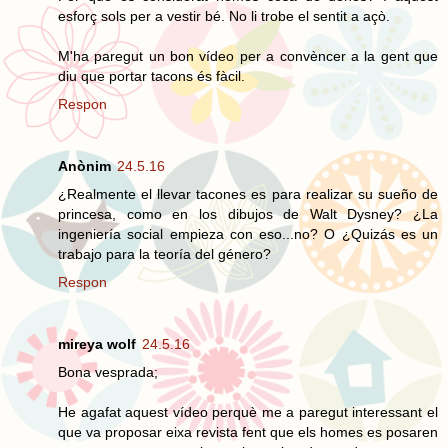
esforç sols per a vestir bé. No li trobe el sentit a açò.
M'ha paregut un bon vídeo per a convèncer a la gent que
diu que portar tacons és fàcil.
Respon
Anònim
24.5.16
¿Realmente el llevar tacones es para realizar su sueño de
princesa, como en los dibujos de Walt Dysney? ¿La
ingeniería social empieza con eso...no? O ¿Quizás es un
trabajo para la teoría del género?
Respon
mireya wolf
24.5.16
Bona vesprada;
He agafat aquest vídeo perquè me a paregut interessant el
que va proposar eixa revista fent que els homes es posaren