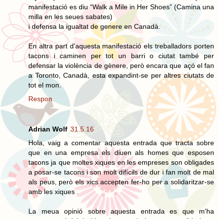
manifestació es diu “Walk a Mile in Her Shoes” (Camina una
milla en les seues sabates)
i defensa la igualtat de genere en Canadà.
En altra part d'aquesta manifestació els treballadors porten
tacons i caminen per tot un barri o ciutat també per
defensar la violència de gènere, però encara que açó el fan
a Toronto, Canadà, esta expandint-se per altres ciutats de
tot el mon.
Respon
Adrian Wolf
31.5.16
Hola, vaig a comentar aquesta entrada que tracta sobre
que en una empresa els diuen als homes que esposen
tacons ja que moltes xiques en les empreses son obligades
a posar-se tacons i son molt difícils de dur i fan molt de mal
als peus, però els xics accepten fer-ho per a solidaritzar-se
amb les xiques .
La meua opinió sobre aquesta entrada es que m'ha