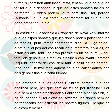
turmells i caminen amb inseguretat, fent així que no puguen
fer tot el que desitgen, ja que aquestes sabates no els ho
permeten. Al vídeo podem veure com, fins i tot, perden
l’autobús. En un dia estan experimentant tot el que una
dona pot fer en un dia.
Un estudi de l'Associació d’Ortopèdia de Nova York informa
que les pitjors sabates que les dones poden portar són les
de tacó alt i prim (també anomenats “d’agulla”). Açò es deu
al fet que el pes del cos recau en el metatars, és a dir, on
estan els dits, fent una gran pressió en un sol punt. Al seu
torn, els genolls i els malucs s’inclinen cap avant i afecten
l’equilibri general del cos, debilitant la salut de les cames i
l’esquena. Utilitzar molt aquest tipus de calçat danya des
dels genolls fins a la zona lumbar.
Puc entendre que les dones l’utilitzem sempre que ens
abellisca però, per què hem de fer-ho per treballar? Per
què hem d’estar pressionades i obligades a fer-ho? Ah, sí
ho sé, segons el fet dictat pel sexisme, les dones hem de
portar tacons per estilitzar les nostres figures i perquè és
quelcom femení?