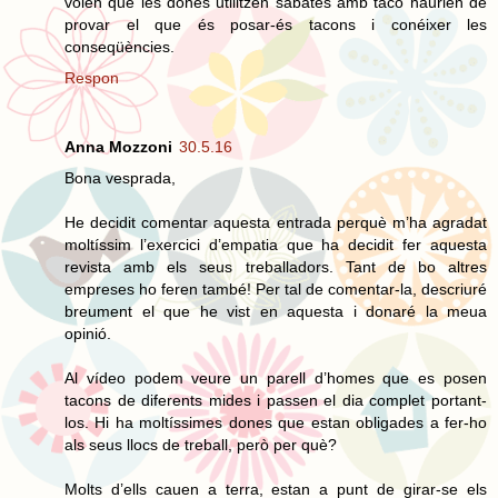
volen que les dones utilitzen sabates amb tacó haurien de
provar el que és posar-és tacons i conéixer les
conseqüències.
Respon
Anna Mozzoni
30.5.16
Bona vesprada,
He decidit comentar aquesta entrada perquè m’ha agradat
moltíssim l’exercici d’empatia que ha decidit fer aquesta
revista amb els seus treballadors. Tant de bo altres
empreses ho feren també! Per tal de comentar-la, descriuré
breument el que he vist en aquesta i donaré la meua
opinió.
Al vídeo podem veure un parell d’homes que es posen
tacons de diferents mides i passen el dia complet portant-
los. Hi ha moltíssimes dones que estan obligades a fer-ho
als seus llocs de treball, però per què?
Molts d’ells cauen a terra, estan a punt de girar-se els