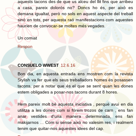
aquests tacons des de que us alceu del llit fins que arribeu
a casa, pareix dolorós no? Doncs ho és, per això es
demana igualtat, però no sols en aquest aspecte del treball
sinó en tots, per aquesta raó manifestacions com aquestes
haurien de convocar-se moltes més vegades.
Un comiat
Respon
CONSUELO WWEST
12.6.16
Bon dia, en aquesta entrada ens mostren com la revista
Stylish va fer que els seus treballadors homes és posassen
tacons, per a notar que és el que se sent quan les dones
estem obligades a posar-nos tacons durant 8 hores.
Hem pareix molt bé aquesta iniciativa , perquè avui en dia
utilitza a les dones com si fórem trozos de carn , ens fan
anar vestides d'una manera determinada, ens fan
makijarnos ... Com si sense això no valesim res, i realment
tenim que quitar-nos aquestes idees del cap.