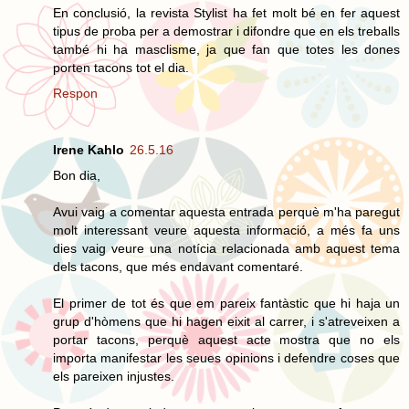
En conclusió, la revista Stylist ha fet molt bé en fer aquest
tipus de proba per a demostrar i difondre que en els treballs
també hi ha masclisme, ja que fan que totes les dones
porten tacons tot el dia.
Respon
Irene Kahlo
26.5.16
Bon dia,
Avui vaig a comentar aquesta entrada perquè m'ha paregut
molt interessant veure aquesta informació, a més fa uns
dies vaig veure una notícia relacionada amb aquest tema
dels tacons, que més endavant comentaré.
El primer de tot és que em pareix fantàstic que hi haja un
grup d'hòmens que hi hagen eixit al carrer, i s'atreveixen a
portar tacons, perquè aquest acte mostra que no els
importa manifestar les seues opinions i defendre coses que
els pareixen injustes.