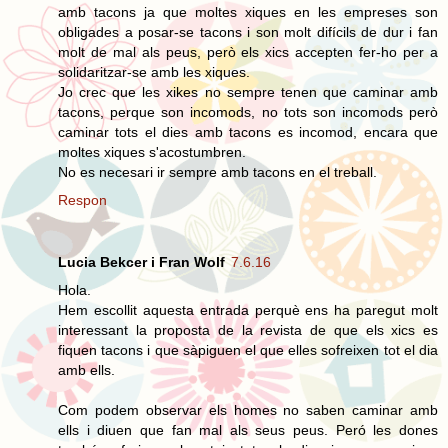
amb tacons ja que moltes xiques en les empreses son
obligades a posar-se tacons i son molt difícils de dur i fan
molt de mal als peus, però els xics accepten fer-ho per a
solidaritzar-se amb les xiques.
Jo crec que les xikes no sempre tenen que caminar amb
tacons, perque son incomods, no tots son incomods però
caminar tots el dies amb tacons es incomod, encara que
moltes xiques s'acostumbren.
No es necesari ir sempre amb tacons en el treball.
Respon
Lucia Bekcer i Fran Wolf
7.6.16
Hola.
Hem escollit aquesta entrada perquè ens ha paregut molt
interessant la proposta de la revista de que els xics es
fiquen tacons i que sàpiguen el que elles sofreixen tot el dia
amb ells.
Com podem observar els homes no saben caminar amb
ells i diuen que fan mal als seus peus. Peró les dones