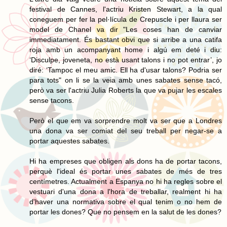
festival de Cannes, l'actriu Kristen Stewart, a la qual
coneguem per fer la pel·lícula de Crepuscle i per llaura ser
model de Chanel va dir "Les coses han de canviar
immediatament. És bastant obvi que si arribe a una catifa
roja amb un acompanyant home i algú em deté i diu:
‘Disculpe, joveneta, no està usant talons i no pot entrar’, jo
diré: ‘Tampoc el meu amic. Ell ha d'usar talons? Podria ser
para tots" on li se la veia amb unes sabates sense tacó,
però va ser l'actriu Julia Roberts la que va pujar les escales
sense tacons.
Però el que em va sorprendre molt va ser que a Londres
una dona va ser comiat del seu treball per negar-se a
portar aquestes sabates.
Hi ha empreses que obligen als dons ha de portar tacons,
perquè l'ideal és portar unes sabates de més de tres
centímetres. Actualment a Espanya no hi ha regles sobre el
vestuari d'una dona a l'hora de treballar, realment hi ha
d'haver una normativa sobre el qual tenim o no hem de
portar les dones? Que no pensem en la salut de les dones?