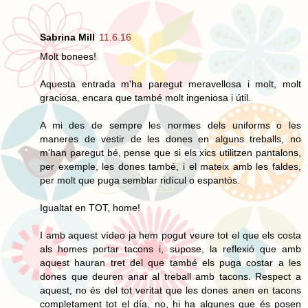
Sabrina Mill
11.6.16
Molt bonees!
Aquesta entrada m'ha paregut meravellosa i molt, molt
graciosa, encara que també molt ingeniosa i útil.
A mi des de sempre les normes dels uniforms o les
maneres de vestir de les dones en alguns treballs, no
m'han paregut bé, pense que si els xics utilitzen pantalons,
per exemple, les dones també, i el mateix amb les faldes,
per molt que puga semblar ridícul o espantós.
Igualtat en TOT, home!
I amb aquest vídeo ja hem pogut veure tot el que els costa
als homes portar tacons i, supose, la reflexió que amb
aquest hauran tret del que també els puga costar a les
dones que deuren anar al treball amb tacons. Respect a
aquest, no és del tot veritat que les dones anen en tacons
completament tot el día, no, hi ha algunes que és posen