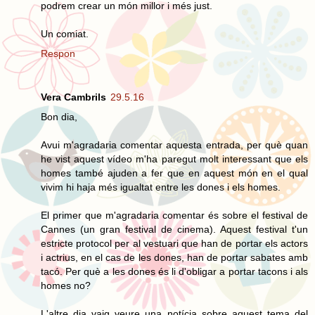
podrem crear un món millor i més just.
Un comiat.
Respon
Vera Cambrils
29.5.16
Bon dia,
Avui m'agradaria comentar aquesta entrada, per què quan
he vist aquest vídeo m'ha paregut molt interessant que els
homes també ajuden a fer que en aquest món en el qual
vivim hi haja més igualtat entre les dones i els homes.
El primer que m'agradaria comentar és sobre el festival de
Cannes (un gran festival de cinema). Aquest festival t'un
estricte protocol per al vestuari que han de portar els actors
i actrius, en el cas de les dones, han de portar sabates amb
tacó. Per què a les dones és li d'obligar a portar tacons i als
homes no?
L'altre dia vaig veure una notícia sobre aquest tema del