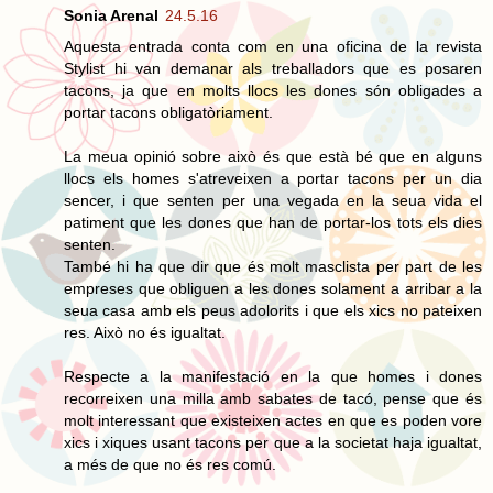
Sonia Arenal
24.5.16
Aquesta entrada conta com en una oficina de la revista
Stylist hi van demanar als treballadors que es posaren
tacons, ja que en molts llocs les dones són obligades a
portar tacons obligatòriament.
La meua opinió sobre això és que està bé que en alguns
llocs els homes s'atreveixen a portar tacons per un dia
sencer, i que senten per una vegada en la seua vida el
patiment que les dones que han de portar-los tots els dies
senten.
També hi ha que dir que és molt masclista per part de les
empreses que obliguen a les dones solament a arribar a la
seua casa amb els peus adolorits i que els xics no pateixen
res. Això no és igualtat.
Respecte a la manifestació en la que homes i dones
recorreixen una milla amb sabates de tacó, pense que és
molt interessant que existeixen actes en que es poden vore
xics i xiques usant tacons per que a la societat haja igualtat,
a més de que no és res comú.