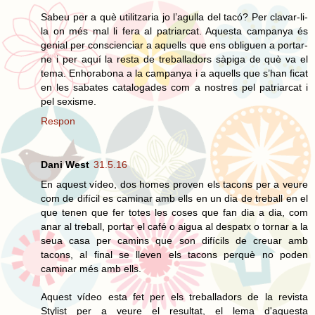
Sabeu per a què utilitzaria jo l’agulla del tacó? Per clavar-li-
la on més mal li fera al patriarcat. Aquesta campanya és
genial per conscienciar a aquells que ens obliguen a portar-
ne i per aquí la resta de treballadors sàpiga de què va el
tema. Enhorabona a la campanya i a aquells que s’han ficat
en les sabates catalogades com a nostres pel patriarcat i
pel sexisme.
Respon
Dani West
31.5.16
En aquest vídeo, dos homes proven els tacons per a veure
com de difícil es caminar amb ells en un dia de treball en el
que tenen que fer totes les coses que fan dia a dia, com
anar al treball, portar el café o aigua al despatx o tornar a la
seua casa per camins que son difícils de creuar amb
tacons, al final se lleven els tacons perquè no poden
caminar més amb ells.
Aquest vídeo esta fet per els treballadors de la revista
Stylist per a veure el resultat, el lema d'aquesta