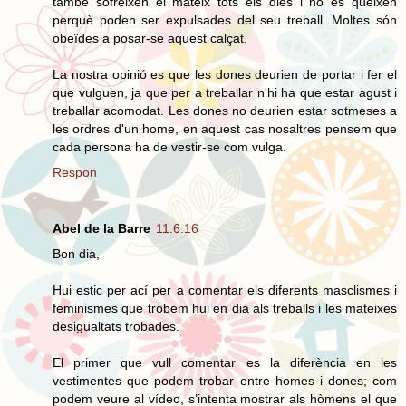
també sofreixen el mateix tots els dies i no es queixen
perquè poden ser expulsades del seu treball. Moltes són
obeïdes a posar-se aquest calçat.
La nostra opinió es que les dones deurien de portar i fer el
que vulguen, ja que per a treballar n'hi ha que estar agust i
treballar acomodat. Les dones no deurien estar sotmeses a
les ordres d'un home, en aquest cas nosaltres pensem que
cada persona ha de vestir-se com vulga.
Respon
Abel de la Barre
11.6.16
Bon dia,
Hui estic per ací per a comentar els diferents masclismes i
feminismes que trobem hui en dia als treballs i les mateixes
desigualtats trobades.
El primer que vull comentar es la diferència en les
vestimentes que podem trobar entre homes i dones; com
podem veure al vídeo, s’intenta mostrar als hòmens el que