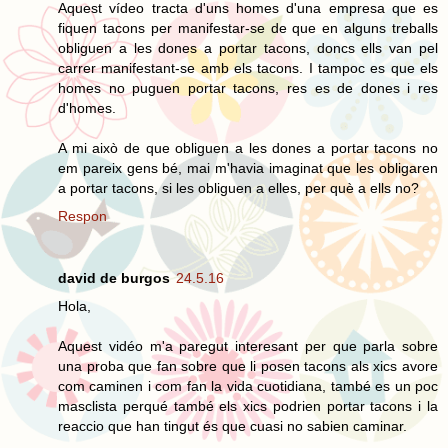
Aquest vídeo tracta d'uns homes d'una empresa que es
fiquen tacons per manifestar-se de que en alguns treballs
obliguen a les dones a portar tacons, doncs ells van pel
carrer manifestant-se amb els tacons. I tampoc es que els
homes no puguen portar tacons, res es de dones i res
d'homes.
A mi això de que obliguen a les dones a portar tacons no
em pareix gens bé, mai m'havia imaginat que les obligaren
a portar tacons, si les obliguen a elles, per què a ells no?
Respon
david de burgos
24.5.16
Hola,
Aquest vidéo m'a paregut interesant per que parla sobre
una proba que fan sobre que li posen tacons als xics avore
com caminen i com fan la vida cuotidiana, també es un poc
masclista perqué també els xics podrien portar tacons i la
reaccio que han tingut és que cuasi no sabien caminar.