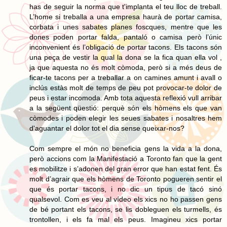
has de seguir la norma que t'implanta el teu lloc de treball.
L’home si treballa a una empresa haurà de portar camisa,
corbata i unes sabates planes foscques, mentre que les
dones poden portar falda, pantaló o camisa però l’únic
inconvenient és l’obligació de portar tacons. Els tacons són
una peça de vestir la qual la dona se la fica quan ella vol ,
ja que aquesta no és molt còmoda, però si a més deus de
ficar-te tacons per a treballar a on camines amunt i avall o
inclús estàs molt de temps de peu pot provocar-te dolor de
peus i estar incomoda. Amb tota aquesta reflexió vull arribar
a la següent qüestió: perquè són els hòmens els que van
còmodes i poden elegir les seues sabates i nosaltres hem
d'aguantar el dolor tot el dia sense queixar-nos?
Com sempre el món no beneficia gens la vida a la dona,
però accions com la Manifestació a Toronto fan que la gent
es mobilitze i s’adonen del gran error que han estat fent. És
molt d’agrair que els hòmens de Toronto pogueren sentir el
que és portar tacons, i no dic un tipus de tacó sinó
qualsevol. Com es veu al vídeo els xics no ho passen gens
de bé portant els tacons, se lis dobleguen els turmells, és
trontollen, i els fa mal els peus. Imagineu xics portar