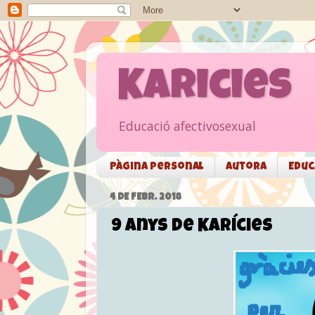
Karicies
Educació afectivosexual
Pàgina personal
Autora
Educ
4 DE FEBR. 2018
9 anys de Karícies