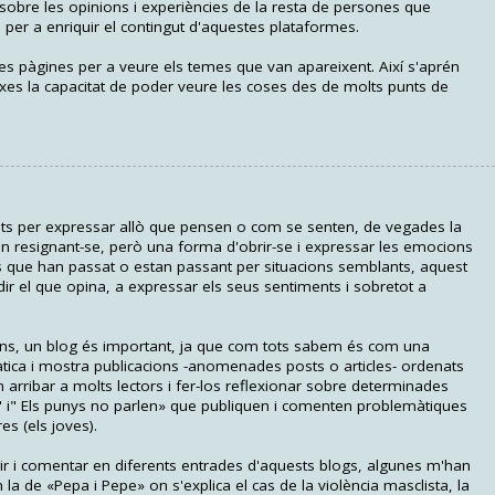
r sobre les opinions i experiències de la resta de persones que
 per a enriquir el contingut d'aquestes plataformes.
s pàgines per a veure els temes que van apareixent. Així s'aprén
ixes la capacitat de poder veure les coses des de molts punts de
tats per expressar allò que pensen o com se senten, de vegades la
n resignant-se, però una forma d'obrir-se i expressar les emocions
s que han passat o estan passant per situacions semblants, aquest
dir el que opina, a expressar els seus sentiments i sobretot a
aons, un blog és important, ja que com tots sabem és com una
ica i mostra publicacions -anomenades posts o articles- ordenats
rribar a molts lectors i fer-los reflexionar sobre determinades
 i" Els punys no parlen» que publiquen i comenten problemàtiques
es (els joves).
gir i comentar en diferents entrades d'aquests blogs, algunes m'han
a de «Pepa i Pepe» on s'explica el cas de la violència masclista, la