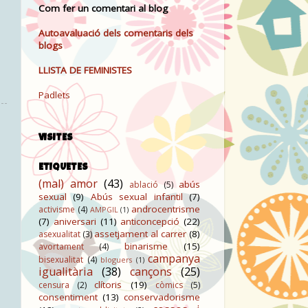
Com fer un comentari al blog
Autoavaluació dels comentaris dels
blogs
LLISTA DE FEMINISTES
Padlets
VISITES
ETIQUETES
(mal) amor
(43)
abús
ablació
(5)
sexual
(9)
Abús sexual infantil
(7)
androcentrisme
activisme
(4)
AMPGIL
(1)
(7)
aniversari
(11)
anticoncepció
(22)
assetjament al carrer
(8)
asexualitat
(3)
binarisme
(15)
avortament
(4)
campanya
bisexualitat
(4)
bloguers
(1)
igualitària
(38)
cançons
(25)
clítoris
(19)
censura
(2)
còmics
(5)
consentiment
(13)
conservadorisme