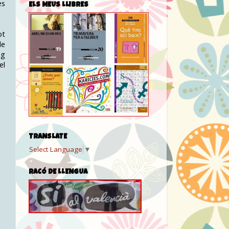
es
ELS MEUS LLIBRES
ot
de
ig
el
TRANSLATE
Select Language
▼
RACÓ DE LLENGUA