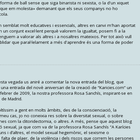
ma de ball sense que siga binarista ni sexista, o la d'un xiquet
llò que em molesta» demanant que els seus companys no ho
cola.
semblat molt educatives i essencials, altres en canvi m'han aportat
un conjunt excel·lent perquè valorem la igualtat, posem fi a la
enguem a valorar als altres i a nosaltres mateixos. Per tot això vull
e oblidar que paral·lelament a més d'aprendre és una forma de poder
uesta vegada us aniré a comentar la nova entrada del blog, que
s una entrada del novè aniversari de la creació de “Karicies.com” un
 febrer de 2009, la nostra professora Rosa Sanchís, inspirant-se en
s de Madrid.
íssim a gent en molts àmbits, des de la conscienciació, la
 meu cas, jo no coneixia res sobre la diversitat sexual, o sobre
s com la clitoridectomia, o altres. A més, pense que aquest blog
ó sexual, ja que com va dir la professora Rosa Sanchís “A Karícies
’uns i d’altres, el model sexual hegemònic, el sexisme o
 falta de plaer, de la violència i dels riscos que correm les persones