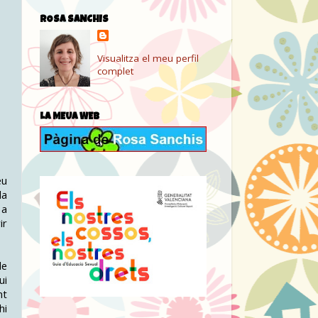
ROSA SANCHIS
Visualitza el meu perfil
complet
LA MEUA WEB
eu
la
 a
ir
de
ui
nt
hi