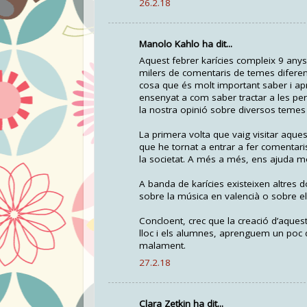
26.2.18
Manolo Kahlo ha dit...
Aquest febrer karícies compleix 9 anys
milers de comentaris de temes diferent
cosa que és molt important saber i apr
ensenyat a com saber tractar a les per
la nostra opinió sobre diversos temes i
La primera volta que vaig visitar aque
que he tornat a entrar a fer comentaris
la societat. A més a més, ens ajuda mo
A banda de karícies existeixen altres d
sobre la música en valencià o sobre el 
Concloent, crec que la creació d’aques
lloc i els alumnes, aprenguem un poc 
malament.
27.2.18
Clara Zetkin ha dit...