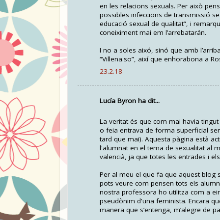
en les relacions sexuals. Per això pe
possibles infeccions de transmissió se
educació sexual de qualitat”, i remarq
coneiximent mai em l’arrebatarán.
I no a soles aixó, sinó que amb l’arrib
“Villena.so”, així que enhorabona a Ro
23.2.18
Lucía Byron ha dit...
La veritat és que com mai havia tingut
o feia entrava de forma superficial s
tard que mai). Aquesta pàgina està act
l'alumnat en el tema de sexualitat al ma
valencià, ja que totes les entrades i e
Per al meu el que fa que aquest blog s
pots veure com pensen tots els alumnes
nostra professora ho utilitza com a ei
pseudònim d'una feminista. Encara que 
manera que s’entenga, m’alegre de part