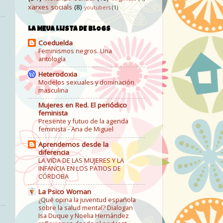
xarxes socials
(8)
youtubers
(1)
LA MEUA LLISTA DE BLOGS
Coeduelda
Feminismos negros. Una
antología
Heterodoxia
Modelos sexuales y dominación
masculina
Mujeres en Red. El periódico
feminista
Presente y futuo de la agenda
feminista - Ana de Miguel
Aprendemos desde la
diferencia
LA VIDA DE LAS MUJERES Y LA
INFANCIA EN LOS PATIOS DE
CÓRDOBA
La Psico Woman
¿Qué opina la juventud española
sobre la salud mental? Dialogan
Isa Duque y Noelia Hernández