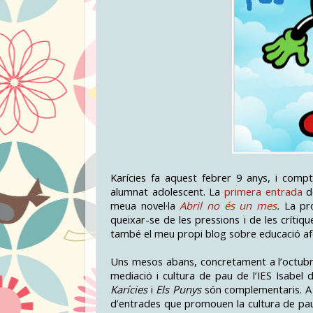
Karícies fa aquest febrer 9 anys, i com
alumnat adolescent. La
primera entrada
d
meua novel·la
Abril no és un mes
.
La pr
queixar-se de les pressions i de les crítiq
també el meu propi blog sobre educació afe
Uns mesos abans, concretament a l’octubr
mediació i cultura de pau de l’IES Isabel 
Karícies
i
Els Punys
són complementaris. A m
d’entrades que promouen la cultura de pa