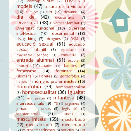
cossos i
(12)
contrapublicitat
(2)
models
(47)
cultura de la violació
(10)
curt
(19)
desamor
(4)
cultures
(1)
dia de
(42)
diccionaris
(7)
Diversitat
(38)
Diversitat familiar
(2)
Diversitat funcional
(10)
diversitat
intel·lectual
(10)
documental
(13)
drag king
(7)
drogues
(2)
DSM
(3)
educació sexual
(61)
educació
sexual infantil
(8)
ejaculació
(1)
enquesta
(2)
ejaculació precoç
(1)
entrada alumnat
(61)
escola
(3)
esport
(10)
famílies
(6)
falles
(1)
feminisme
(14)
feminitat
(14)
Filomena
(6)
floretes
(5)
gordofòbia
(4)
hòmens profeministes
(15)
herois
(4)
homofòbia
(39)
homoparentalitat
homosexualitat
(36)
Igualtat
(3)
(31)
infantesa
(48)
immigració
(1)
intersexualitats
(9)
joguines
(4)
ITS
(1)
jornades i cursos
(5)
legislació
(4)
lesbianisme
(21)
llibres
(1)
masculinitats
(55)
masturbació
(12)
medicalització
(7)
menstruació
(7)
Oh
micro(?)masclismes
(6)
notícies
(5)