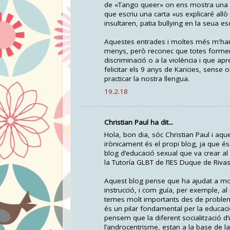
de «Tango queer» on ens mostra una for
que escriu una carta «us explicaré a
insultaren, patia bullying en la seua es
Aquestes entrades i moltes més m'han 
menys, però reconec que totes formen 
discriminació o a la violència i que apr
felicitar els 9 anys de Karicies, sens
practicar la nostra llengua.
19.2.18
Christian Paul ha dit...
Hola, bon dia, sóc Christian Paul i aq
irònicament és el propi blog, ja que é
blog d’educació sexual que va crear al
la Tutoría GLBT de l’IES Duque de Riva
Aquest blog pense que ha ajudat a molt
instrucció, i com guía, per exemple, al
temes molt importants des de probleme
és un pilar fondamental per la educaci
pensem que la diferent socialització d
l’androcentrisme, estan a la base de la