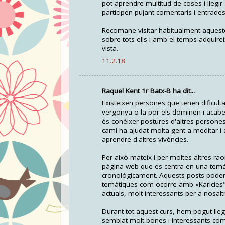
pot aprendre multitud de coses i llegi
participen pujant comentaris i entrades
Recomane visitar habitualment aqueste
sobre tots ells i amb el temps adquire
vista.
11.2.18
Raquel Kent 1r Batx-B ha dit...
Existeixen persones que tenen dificul
vergonya o la por els dominen i acabe
és conèixer postures d'altres persone
camí ha ajudat molta gent a meditar i 
aprendre d'altres vivències.
Per això mateix i per moltes altres r
pàgina web que es centra en una temàt
cronològicament. Aquests posts poden a
temàtiques com ocorre amb «Karicies"
actuals, molt interessants per a nosaltr
Durant tot aquest curs, hem pogut lle
semblat molt bones i interessants com l