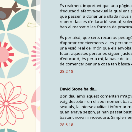
És realment important que una pàgina 
d’educació afectiva-sexual la qual ens
que passen a donar una ullada nous i
rebem classes d’educació sexual, solen
han al mercat o les formes de practic
És per això, que certs recursos pedagò
d’aportar coneixements a les persones
una visió real del món que els envolta
futur, aquestes persones siguen justes
d’educació, és per a mi, la base de tot 
de començar per una cosa tan bàsica
28.2.18
David Stone ha dit...
Bon dia, amb aquest comentari m'agrada
vaig descobrir en el seu moment basta
sexuals, la intersexualitat i informar
quan anava segon, ja han passat basta
bastant nova i innovadora. Simplemen
28.6.18