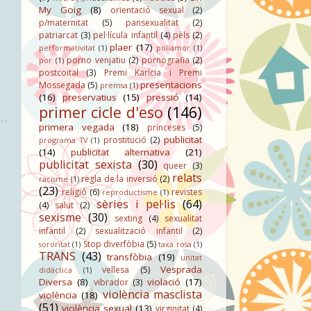
My Goig
(8)
orientació sexual
(2)
p/maternitat
(5)
pansexualitat
(2)
patriarcat
(3)
pel·lícula infantil
(4)
pèls
(2)
plaer
(17)
performativitat
(1)
poliamor
(1)
porno venjatiu
(2)
pornografia
(2)
por
(1)
postcoital
(3)
Premi Karícia i Premi
presentacions
Mossegada
(5)
premsa
(1)
(16)
preservatius
(15)
pressió
(14)
primer cicle d'eso
(146)
primera vegada
(18)
princeses
(5)
publicitat
prostitució
(2)
programa TV
(1)
(14)
publicitat alternativa
(21)
publicitat sexista
(30)
queer
(3)
relats
regla de la inversió
(2)
racisme
(1)
(23)
religió
(6)
revistes
reproductisme
(1)
sèries i pel·lis
(64)
(4)
salut
(2)
sexisme
(30)
sexting
(4)
sexualitat
infantil
(2)
sexualització infantil
(2)
Stop diverfòbia
(5)
sororitat
(1)
taxa rosa
(1)
TRANS
(43)
transfòbia
(19)
unitat
Vesprada
vellesa
(5)
didàctica
(1)
Diversa
(8)
violació
(17)
vibrador
(3)
violència masclista
violència
(18)
(51)
violència sexual
(13)
virginitat
(4)