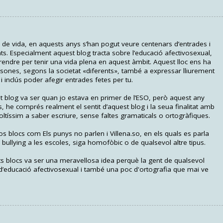
 de vida, en aquests anys s’han pogut veure centenars d’entrades i
s. Especialment aquest blog tracta sobre l’educació afectivosexual,
endre per tenir una vida plena en aquest àmbit. Aquest lloc ens ha
sones, segons la societat «diferents», també a expressar lliurement
 inclús poder afegir entrades fetes per tu.
st blog va ser quan jo estava en primer de l’ESO, però aquest any
, he comprés realment el sentit d’aquest blog i la seua finalitat amb
ltíssim a saber escriure, sense faltes gramaticals o ortogràfiques.
os blocs com Els punys no parlen i Villena.so, en els quals es parla
bullying a les escoles, siga homofòbic o de qualsevol altre tipus.
ts blocs va ser una meravellosa idea perquè la gent de qualsevol
d’educació afectivosexual i també una poc d'ortografia que mai ve