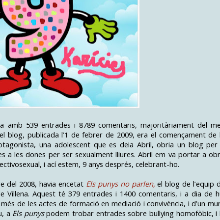
pta amb 539 entrades i 8789 comentaris, majoritàriament del m
el blog, publicada l’1 de febrer de 2009, era el començament de 
otagonista, una adolescent que es deia Abril, obria un blog per
ues a les dones per ser sexualment lliures. Abril em va portar a obr
ctivosexual, i ací estem, 9 anys després, celebrant-ho.
e del 2008, havia encetat
Els punys no parlen,
el blog de l’equip 
de Villena. Aquest té 379 entrades i 1400 comentaris, i a dia de h
és de les actes de formació en mediació i convivència, i d’un mu
u, a
Els punys
podem trobar entrades sobre bullying homofòbic, i 