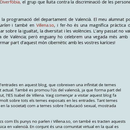
Diverfòbia,
el grup que lluita contra la discriminació de les person
e la programació del departament de Valencià. El meu alumnat p
arlen
i també en
Villena.so
, i fer-ho és una magnífica pràctica 
r sobre la igualtat, la diversitat i les violències. L’any passat no va
fora de València; però enguany ho celebrem una vegada més amb 
rmar part d’aquest món cibernètic amb les vostres karícies!
d'entrades en aquest blog, que cobreixen una infinitat de temes
t actual. També es promou l'ús del valencià, ja que forma part del
t, l'IES Isabel de Villena. Vaig començar a visitar aquest blog fa
 molt sobre tots els temes exposats en les entrades. Tant temes
en la societat) com a temes sobre l'educació sexual, mostrada
cs com Els punys no parlen i Villena.so, on també es tracten aquests
ica en valencià. En conjunt és una comunitat virtual en la qual es