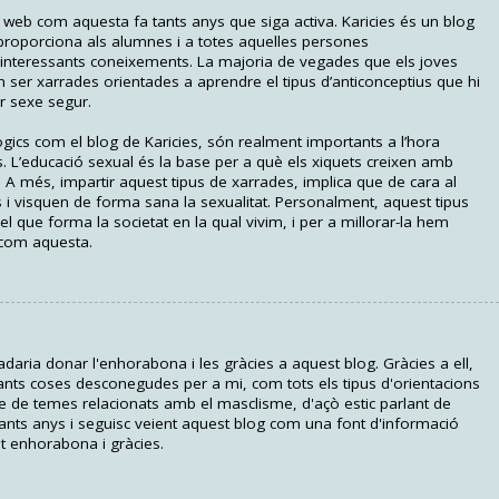
web com aquesta fa tants anys que siga activa. Karicies és un blog
 proporciona als alumnes i a totes aquelles persones
 interessants coneixements. La majoria de vegades que els joves
 ser xarrades orientades a aprendre el tipus d’anticonceptius que hi
ar sexe segur.
gics com el blog de Karicies, són realment importants a l’hora
. L’educació sexual és la base per a què els xiquets creixen amb
. A més, impartir aquest tipus de xarrades, implica que de cara al
 i visquen de forma sana la sexualitat. Personalment, aquest tipus
el que forma la societat en la qual vivim, i per a millorar-la hem
 com aquesta.
ria donar l'enhorabona i les gràcies a aquest blog. Gràcies a ell,
nts coses desconegudes per a mi, com tots els tipus d'orientacions
-me de temes relacionats amb el masclisme, d'açò estic parlant de
nts anys i seguisc veient aquest blog com una font d'informació
t enhorabona i gràcies.