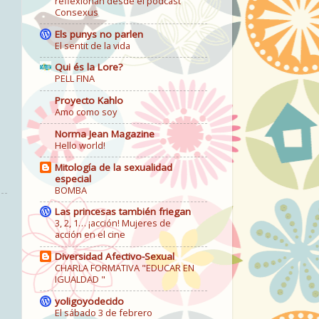
reflexionan desde el podcast
Consexus
Els punys no parlen
El sentit de la vida
Qui és la Lore?
PELL FINA
Proyecto Kahlo
Amo como soy
Norma Jean Magazine
Hello world!
Mitología de la sexualidad
especial
BOMBA
Las princesas también friegan
3, 2, 1… ¡acción! Mujeres de
acción en el cine
Diversidad Afectivo-Sexual
CHARLA FORMATIVA "EDUCAR EN
IGUALDAD "
yoligoyodecido
El sábado 3 de febrero