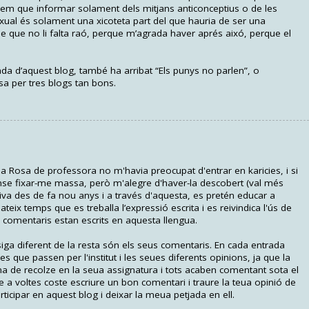
nsem que informar solament dels mitjans anticonceptius o de les
xual és solament una xicoteta part del que hauria de ser una
ue que no li falta raó, perque m’agrada haver aprés aixó, perque el
ada d’aquest blog, també ha arribat “Els punys no parlen”, o
sa per tres blogs tan bons.
 a Rosa de professora no m'havia preocupat d'entrar en karicies, i si
ense fixar-me massa, però m'alegre d'haver-la descobert (val més
iva des de fa nou anys i a través d'aquesta, es pretén educar a
teix temps que es treballa l’expressió escrita i es reivindica l'ús de
ls comentaris estan escrits en aquesta llengua.
iga diferent de la resta són els seus comentaris. En cada entrada
 que passen per l'institut i les seues diferents opinions, ja que la
na de recolze en la seua assignatura i tots acaben comentant sota el
a voltes coste escriure un bon comentari i traure la teua opinió de
icipar en aquest blog i deixar la meua petjada en ell.