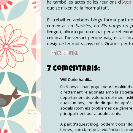
ha també les actes de les reunions d’
Stop 
que se n’ixen de la “normalitat”.
El treball en ambdós blogs forma part d
comentar en
Karícies
, en
Els punys no p
llengua, alhora que un espai per a reflexiona
celebrar l’aniversari perquè vaig estar 
desig de fer molts anys més. Gràcies per fo
7 comentaris:
Will Curie ha dit...
En 9 anys s'han pogut veure multitud 
directament relacionats amb la societa
departament de valencià del meu institu
quasi un any, i he de dir que he aprés
socials (com els problemes de gènere 
principalment per a adolescents.
A part d'aquest blog, podem trobar llo
temes, com també la violència i la mús