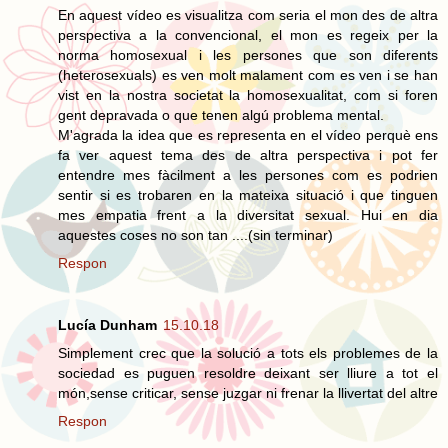
En aquest vídeo es visualitza com seria el mon des de altra
perspectiva a la convencional, el mon es regeix per la
norma homosexual i les persones que son diferents
(heterosexuals) es ven molt malament com es ven i se han
vist en la nostra societat la homosexualitat, com si foren
gent depravada o que tenen algú problema mental.
M'agrada la idea que es representa en el vídeo perquè ens
fa ver aquest tema des de altra perspectiva i pot fer
entendre mes fàcilment a les persones com es podrien
sentir si es trobaren en la mateixa situació i que tinguen
mes empatia frent a la diversitat sexual. Hui en dia
aquestes coses no son tan ....(sin terminar)
Respon
Lucía Dunham
15.10.18
Simplement crec que la solució a tots els problemes de la
sociedad es puguen resoldre deixant ser lliure a tot el
món,sense criticar, sense juzgar ni frenar la llivertat del altre
Respon