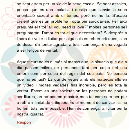
se sent atreta per un xic de la seua escola. Se sent assoles,
pensa que és una malaltia i desitja que canvie la seua
orientació sexual amb el temps, però no ho fa. S'acaba
creient que és un problema i opta per suïcidar-se. Per això
pregunta el títol “all you need is love?” moltes persones se'l
preguntaran, l'amor és tot el que necessitem? Si després a
l'hora de voler o lluitar per algú sols es reben crítiques, s'ha
de deixar d'intentar agradar a tots i començar d'una vegada
a ser feliços de veritat.
Aquest curt no és ni més ni menys que, la situació que dia a
dia passen milers de persones, tant per culpa del seu
entorn com per culpa del règim del seu país. No penseu
que no és just? És dur de veure amb els mateixos ulls en
un vídeo i moltes vegades fins increïble, però és tota la
veritat. Estem en una societat on les persones no podem
ser lliures, on no podem mostrar-mos tal com som per por
a rebre infinitat de crítiques. És el moment de canviar i si no
ho fem tots, és impossible. Hem de començar a lluitar per la
nostra igualtat.
Respon