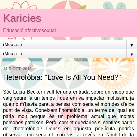
Karicies
Educació afectivosexual
▼
▼
14 D’OCT. 2018
Heterofòbia: "Love Is All You Need?"
Sóc Lucia Becker i vull fer una entrada sobre un vídeo que
vaig veure fa un temps i que em va impactar moltíssim, ja
que no m’havia parat a pensar com seria el món des d'eixe
punt de vista. Coneixem l’homofòbia, un terme del qual es
parla molt perquè és un problema actual que moltes
persones pateixen. Però, com et quedaries si sentires parlar
de l’heterofòbia? Doncs en aquesta pel·lícula podràs
observar com seria el món vist al revés en l’àmbit de la