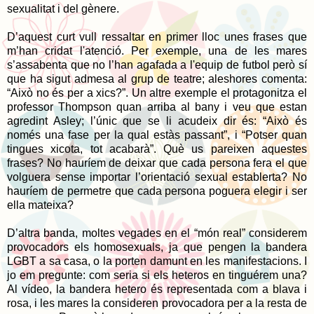
sexualitat i del gènere.
D’aquest curt vull ressaltar en primer lloc unes frases que
m’han cridat l'atenció. Per exemple, una de les mares
s’assabenta que no l’han agafada a l'equip de futbol però sí
que ha sigut admesa al grup de teatre; aleshores comenta:
“Això no és per a xics?”. Un altre exemple el protagonitza el
professor Thompson quan arriba al bany i veu que estan
agredint Asley; l’únic que se li acudeix dir és: “Això és
només una fase per la qual estàs passant”, i “Potser quan
tingues xicota, tot acabarà”. Què us pareixen aquestes
frases? No hauríem de deixar que cada persona fera el que
volguera sense importar l’orientació sexual establerta? No
hauríem de permetre que cada persona poguera elegir i ser
ella mateixa?
D’altra banda, moltes vegades en el “món real” considerem
provocadors els homosexuals, ja que pengen la bandera
LGBT a sa casa, o la porten damunt en les manifestacions. I
jo em pregunte: com seria si els heteros en tinguérem una?
Al vídeo, la bandera hetero és representada com a blava i
rosa, i les mares la consideren provocadora per a la resta de