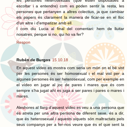
les persones heterosexuals (que esten disposades a
escoltar i a entendre) com es poden sentir la resta, les
persones que pertanyen a altres colectius, ja que cambiar
els papers és clarament la manera de ficar-se en el lloc
d'un altre i d'empatizar amb ell.
I com diu Lucia al final del comentari: hem de lluitar
nosatres, perque si no, qui ho va fer?
Respon
Rubén de Burgos
15.10.18
En aquest vídeo es mostra com seria un món on el bé vist
per les persones és ser homosexual i el mal vist per a
algunes persones és ser heterosexual, com per exemple en
el vídeo en jugar al joc de pares i mares que és com
sempre s’ha jugat ahí es juga a ser pares i pares o mares i
mares.
Aleshores al llarg d’aquest vídeo es veu a una persona que
és atreta per una altra persona de diferent sexe, és a dir,
que és heterosexual i aquests xiquets són maltractats pels
seus companys per a fer-nos veure que és el que sent la