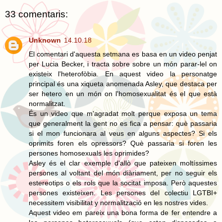
33 comentaris:
Unknown
14.10.18
El comentari d'aquesta setmana es basa en un video penjat
per Lucia Becker, i tracta sobre sobre un món parar-lel on
existeix l'heterofòbia. En aquest video la personatge
principal és una xiqueta anomenada Asley, que destaca per
ser hetero en un món on l'homosexualitat és el que està
normalitzat.
És un video que m'agradat molt perque exposa un tema
que generalment la gent no es fica a pensar: què passaria
si el mon funcionara al veus en alguns aspectes? Si els
oprimits foren els opressors? Què passaria si foren les
persones homosexuals les oprimides?
Asley és el clar exemple d'allò que pateixen moltíssimes
persones al voltant del món diàriament, per no seguir els
estereotips o els rols que la socitat imposa. Però aquestes
persones existeixen. Les persones del colectiu LGTBI+
necessitem visibilitat y normalització en les nostres vides.
Aquest video em pareix una bona forma de fer entendre a