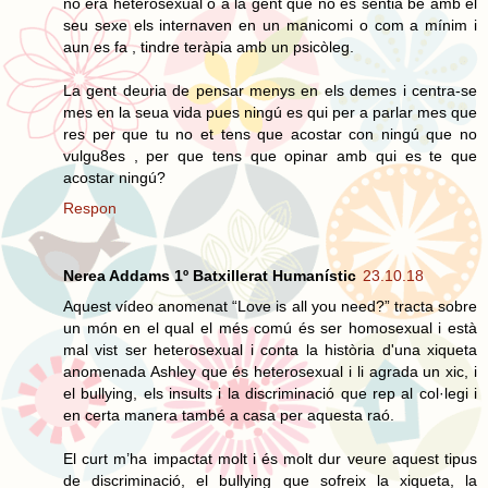
no era heterosexual o a la gent que no es sentia be amb el
seu sexe els internaven en un manicomi o com a mínim i
aun es fa , tindre teràpia amb un psicòleg.
La gent deuria de pensar menys en els demes i centra-se
mes en la seua vida pues ningú es qui per a parlar mes que
res per que tu no et tens que acostar con ningú que no
vulgu8es , per que tens que opinar amb qui es te que
acostar ningú?
Respon
Nerea Addams 1º Batxillerat Humanístic
23.10.18
Aquest vídeo anomenat “Love is all you need?” tracta sobre
un món en el qual el més comú és ser homosexual i està
mal vist ser heterosexual i conta la història d'una xiqueta
anomenada Ashley que és heterosexual i li agrada un xic, i
el bullying, els insults i la discriminació que rep al col·legi i
en certa manera també a casa per aquesta raó.
El curt m’ha impactat molt i és molt dur veure aquest tipus
de discriminació, el bullying que sofreix la xiqueta, la