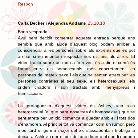
Respon
Carla Becker i Alejandra Addams
23.10.18
Bona vesprada,
Avui hem decidit comentar aquesta entrada perquè ens
sembla que amb ajuda d'aquest blog podem arribar a
conscienciar a les persones sobre als extrems que es pot
arribar si no intentem respectar-nos els uns als altres. El
vídeo tracta sobre un món a l'inrevés, és a dir, el comú és
l'amor entre els homosexuals, més concretament les
persones del mateix sexe i els que se senten atrets per les
persones contràries al seu sexe, els heterosexuals, els
criden criadors i són tractats amb menyspreus i
humiliacions.
La protagonista d'aquest vídeo és Ashley, una xica
heterosexual (el que para nosaltres és homosexual) que se
sent atreta per un xic, comença a quedar amb ell i tots dos
s'enamoren. Al principi tot va començar com un rumor, però
mes tard el germà major del xic s'assabenta i li obliga a
deixar a Ashley, i per el por del què diran o el que li puguen