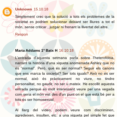
Unknown
15.10.18
Simplement crec que la solució a tots els problemes de la
societat es podrien solucionar deixant ser lliures a tot el
món, sense criticar , juzgar ni frenant la llivertat del altre.
Respon
Maria Addams 1º Batx H
16.10.18
L'entrada d'aquesta setmana parla sobre l'heterofòbia,
narrant la història d'una xiqueta anomenada Ashley que no
és ”normal”. Però, què és ser normal? Seguir els canons
que ens marca la societat? Ser tots iguals? Això no és ser
normal, això és pràcticament no viure, no tindre
personalitat, no gaudir, no ser u mateix. He escollit aquesta
entrada perquè és molt interessant veure per una vegada
com seria el món vist des d'un punt on el que està bé per a
tots és ser homosexual.
Al llarg del vídeo, podem veure com discriminen,
agredeixen, insulten, etc. a una xiqueta pel simple fet que