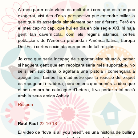
Al meu parer este vídeo és molt dur i crec que està un poc
exagerat, vist des d'eixa perspectiva puc entendre millor la
gent que és assetjada simplement per ser diferent. Però en
el meu cap no cap, que hui en dia en ple segle XXI, hi haja
gent tan cavernícola, com els règims islàmics, certes
poblacions de l'Amèrica profunda i Amèrica llatina, Europa
De l'Est i certes societats europees de tall religiós.
Jo crec que seria incapaç de suportar eixa situació, potser
si haguera gent que em recolzara seria més suportable. No
sé si em suïcidaria o agafaria una pistola i començaria a
apegar tirs. També he d'admetre que la reacció del xiquet
és repugnant i traïdora, però entenc que només la idea que
el seu entorn ho catalogue d'hetero, li va portar a tal acció
amb la seua amiga Ashley.
Respon
Raul Paul
22.10.18
El vídeo de “love is all you need”, es una història de bulling