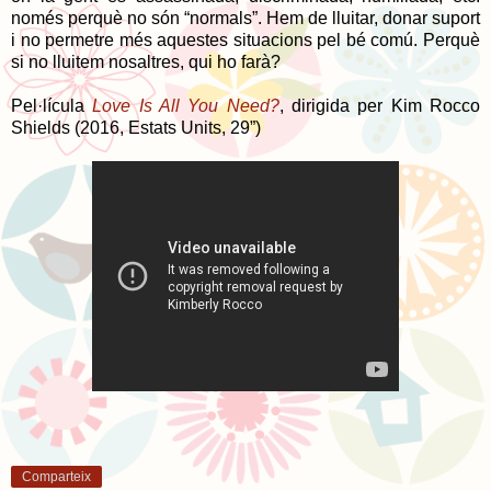
només perquè no són “normals”. Hem de lluitar, donar suport
i no permetre més aquestes situacions pel bé comú. Perquè
si no lluitem nosaltres, qui ho farà?
Pel·lícula
Love Is All You Need?
, dirigida per Kim Rocco
Shields (2016, Estats Units, 29”)
Comparteix