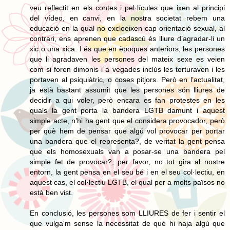
veu reflectit en els contes i pel·lícules que ixen al principi
del vídeo, en canvi, en la nostra societat rebem una
educació en la qual no excloeixen cap orientació sexual, al
contrari, ens aprenen que cadascú és lliure d’agradar-li un
xic o una xica. I és que en èpoques anteriors, les persones
que li agradaven les persones del mateix sexe es veien
com si foren dimonis i a vegades inclús les torturaven i les
portaven al psiquiàtric, o coses pitjors. Però en l’actualitat,
ja està bastant assumit que les persones són lliures de
decidir a qui voler, però encara es fan protestes en les
quals la gent porta la bandera LGTB damunt i aquest
simple acte, n’hi ha gent que el considera provocador, però
per què hem de pensar que algú vol provocar per portar
una bandera que el representa?, de veritat la gent pensa
que els homosexuals van a posar-se una bandera pel
simple fet de provocar?, per favor, no tot gira al nostre
entorn, la gent pensa en el seu bé i en el seu col·lectiu, en
aquest cas, el col·lectiu LGTB, el qual per a molts països no
està ben vist.
En conclusió, les persones som LLIURES de fer i sentir el
que vulga'm sense la necessitat de què hi haja algú que