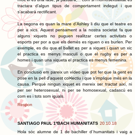
tractara d’algun tipus de comportament indegut i que
s’acabarà rectificant.
La segona es quan la mare d’Ashley li diu que el teatre es
per a xics. Aquest pensament a la nostra societat fa que
alguns xiquets no puguen realitzar certes activitats o
esports per por a que els demés es riguen o es burlen. Per
exemple, es diu que el ballet es per a xiques i quan un xic
el practica es menys masculí o que el rugby es per a
homes i quan una xiqueta el practica es menys femenina.
En conclusió em pareix un vídeo que pot fer que la gent es
pose en la pell d’aquest col•lectiu i que s’implique més en la
causa. Perquè ningun xiquet es mereix ser tractat així, ni
per ser heterosexual, ni per se homosexual, cadascú es
com es i tots som iguals.
Respon
SANTIAGO PAUL 1ºBACH HUMANITATS
20.10.18
Hola sóc alumne de 1 de bachiller d´humanitats i vaig a