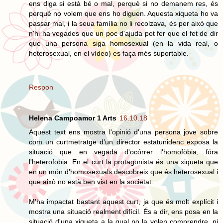
ens diga si està bé o mal, perquè si no demanem res, és
perquè no volem que ens ho diguen. Aquesta xiqueta ho va
passar mal, i la seua família no li recolzava, és per això que
n'hi ha vegades que un poc d'ajuda pot fer que el fet de dir
que una persona siga homosexual (en la vida real, o
heterosexual, en el vídeo) es faça més suportable.
Respon
Helena Campoamor 1 Arts
16.10.18
Aquest text ens mostra l'opinió d'una persona jove sobre
com un curtmetratge d'un director estatunidenc exposa la
situació que en vegada d'ocórrer l'homofòbia, fóra
l'heterofobia. En el curt la protagonista és una xiqueta que
en un món d'homosexuals descobreix que és heterosexual i
que això no està ben vist en la societat.
M'ha impactat bastant aquest curt, ja que és molt explícit i
mostra una situació realment difícil. És a dir, ens posa en la
situació d'una xiqueta a la qual no la volen comprendre, ni