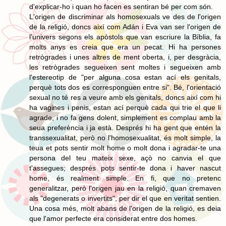
d'explicar-ho i quan ho facen es sentiran bé per com són.
L'origen de discriminar als homosexuals ve des de l'origen
de la religió, doncs així com Adán i Eva van ser l'origen de
l'univers segons els apòstols que van escriure la Bíblia, fa
molts anys es creia que era un pecat. Hi ha persones
retrògrades i unes altres de ment oberta, i, per desgràcia,
les retrògrades segueixen sent moltes i segueixen amb
l'estereotip de "per alguna cosa estan ací els genitals,
perquè tots dos es corresponguen entre si". Bé, l'orientació
sexual no té res a veure amb els genitals, doncs així com hi
ha vagines i penis, estan ací perquè cada qui trie el que li
agrade, i no fa gens dolent, simplement es complau amb la
seua preferència i ja està. Després hi ha gent que entén la
transsexualitat, però no l'homosexualitat, és molt simple, la
teua et pots sentir molt home o molt dona i agradar-te una
persona del teu mateix sexe, açò no canvia el que
t'assegues; després pots sentir-te dona i haver nascut
home, és realment simple. En fi, que no pretenc
generalitzar, però l'origen jau en la religió, quan cremaven
als "degenerats o invertits", per dir el que en veritat sentien.
Una cosa més, molt abans de l'origen de la religió, es deia
que l'amor perfecte era considerat entre dos homes.