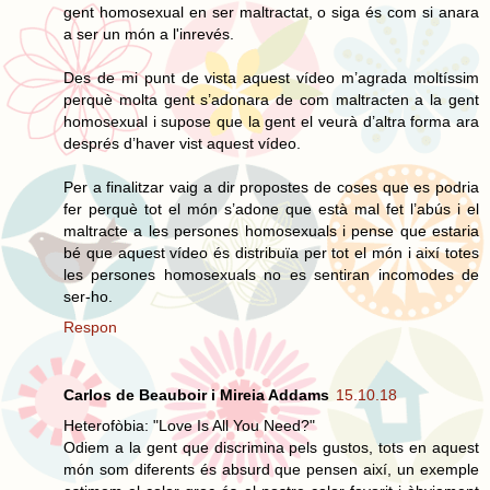
gent homosexual en ser maltractat, o siga és com si anara
a ser un món a l'inrevés.
Des de mi punt de vista aquest vídeo m’agrada moltíssim
perquè molta gent s’adonara de com maltracten a la gent
homosexual i supose que la gent el veurà d’altra forma ara
després d’haver vist aquest vídeo.
Per a finalitzar vaig a dir propostes de coses que es podria
fer perquè tot el món s’adone que està mal fet l’abús i el
maltracte a les persones homosexuals i pense que estaria
bé que aquest vídeo és distribuïa per tot el món i així totes
les persones homosexuals no es sentiran incomodes de
ser-ho.
Respon
Carlos de Beauboir i Mireia Addams
15.10.18
Heterofòbia: "Love Is All You Need?"
Odiem a la gent que discrimina pels gustos, tots en aquest
món som diferents és absurd que pensen així, un exemple