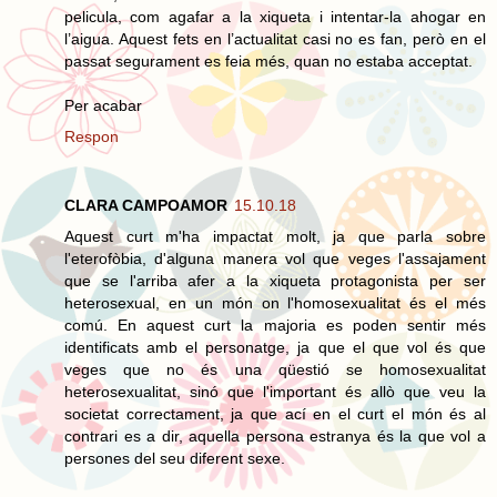
pelicula, com agafar a la xiqueta i intentar-la ahogar en
l’aigua. Aquest fets en l’actualitat casi no es fan, però en el
passat segurament es feia més, quan no estaba acceptat.
Per acabar
Respon
CLARA CAMPOAMOR
15.10.18
Aquest curt m'ha impactat molt, ja que parla sobre
l'eterofòbia, d'alguna manera vol que veges l'assajament
que se l'arriba afer a la xiqueta protagonista per ser
heterosexual, en un món on l'homosexualitat és el més
comú. En aquest curt la majoria es poden sentir més
identificats amb el personatge, ja que el que vol és que
veges que no és una qüestió se homosexualitat
heterosexualitat, sinó que l'important és allò que veu la
societat correctament, ja que ací en el curt el món és al
contrari es a dir, aquella persona estranya és la que vol a
persones del seu diferent sexe.