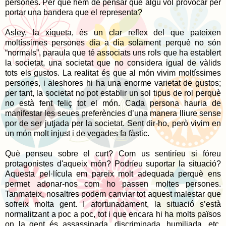
persones. Per què hem de pensar que algú vol provocar per
portar una bandera que el representa?
Asley, la xiqueta, és un clar reflex del que pateixen
moltíssimes persones dia a dia solament perquè no són
“normals”, paraula que té associats uns rols que ha establert
la societat, una societat que no considera igual de vàlids
tots els gustos. La realitat és que al món vivim moltíssimes
persones, i aleshores hi ha una enorme varietat de gustos;
per tant, la societat no pot establir un sol tipus de rol perquè
no està fent feliç tot el món. Cada persona hauria de
manifestar les seues preferències d’una manera lliure sense
por de ser jutjada per la societat. Sent dir-ho, però vivim en
un món molt injust i de vegades fa fàstic.
Què penseu sobre el curt? Com us sentiríeu si fóreu
protagonistes d'aqueix món? Podríeu suportar la situació?
Aquesta pel·lícula em pareix molt adequada perquè ens
permet adonar-nos com ho passen moltes persones.
Tanmateix, nosaltres podem canviar tot aquest malestar que
sofreix molta gent. I afortunadament, la situació s’està
normalitzant a poc a poc, tot i que encara hi ha molts països
on la gent és assassinada, discriminada, humiliada, etc.