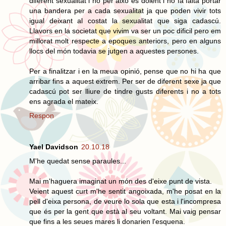
diferent sexualitat i no per això es dolent i no fa falta portar
una bandera per a cada sexualitat ja que poden vivir tots
igual deixant al costat la sexualitat que siga cadascú.
Llavors en la societat que vivim va ser un poc dificil pero em
millorat molt respecte a epoques anteriors, pero en alguns
llocs del món todavia se jutgen a aquestes persones.
Per a finalitzar i en la meua opinió, pense que no hi ha que
arribar fins a aquest extrem. Per ser de diferent sexe ja que
cadascú pot ser lliure de tindre gusts diferents i no a tots
ens agrada el mateix.
Respon
Yael Davidson
20.10.18
M'he quedat sense paraules...
Mai m'haguera imaginat un món des d'eixe punt de vista.
Veient aquest curt m'he sentit angoixada, m'he posat en la
pell d'eixa persona, de veure lo sola que esta i l'incompresa
que és per la gent que està al seu voltant. Mai vaig pensar
que fins a les seues mares li donarien l'esquena.