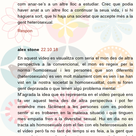
com anar-se’s a un altre lloc a estudiar. Crec que podia
haver anat a un altre lloc a continuar la seua vida, i si hi
haguera sort, que hi haja una societat que accepte més a la
gent heterosexual.
Respon
alex stone
22.10.18
En aquest vídeo es visualitza com seria el mon des de altra
perspectiva a la convencional, el mon es regeix per la
norma homosexual i les persones que son diferents
(heterosexuals) es ven molt malament com es ven i se han
vist en la nostra societat la homosexualitat, com si foren
gent depravada o que tenen algú problema mental.
M'agrada la idea que es representa en el vídeo perquè ens
fa ver aquest tema des de altra perspectiva i pot fer
entendre mes fàcilment a les persones com es podrien
sentir si es trobaren en la mateixa situació i que tinguen
mes empatia fren a la diversitat sexual. Hui en dia no es
tracta als homosexuals com el fan con els heterosexuals en
el vídeo però fa no tant de temps si es feia, a la gent que