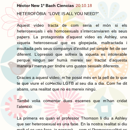
Héctor New 1º Bach Ciencias
20.10.18
HETEROFÒBIA: “LOVE IS ALL YOU NEED?”
Aquest vídeo tracta de com seria el món si els
heterosexuals i els homosexuals s’intercanviaren els seus
papers. La protagonista d’aquest vídeo es Ashley, una
xiqueta heterosexual que es glopejada, maltractada i
insultada pels seus companys d’institut pel simple fet de ser
diferent. L’opressió que sofreix la xiqueta es intolerable
perquè ningun ser humà mereix ser tractat d’aquesta
manera i menys per tindre uns gustos sexuals diferents.
Gracies a aquest vídeo, m’he posat més en la pell de lo que
te que viure el col•lectiu LGTB al seu dia a dia. Com he dit
abans, una realitat que no es mereix ningú.
També volia comentar dues escenes que m’han cridat
l’atenció:
La primera es quan el professor Thomson li diu a Ashley
que ser heterosexual es una fase. En la nostra realitat si diu
molt el es una fase, ja passarà,... com si l’homosexualitat es