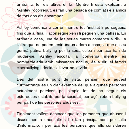
arribar a fer els altres el fa. Mentre li està explicant a
*Ashley l'ocorregut, es fan una besada de comiat i els amics
de tots dos els enxampen.
Ashley comença a córrer mentre tot l'institut li persegueix,
fins que al final li aconsegueixen i li peguen una pallissa. En
arribar a casa, una de les seues mares comença a dir-li a
l'altra que no poden tenir una criadora a casa, ja que el seu
germà patiria bullying per la seua culpa i per açò han de
mudar-se. Ashley escolta la conversa mentre és
bombardejada amb missatges nocius, és a dir, el famós
ciberbullying i decideix llevar-se la vida.
Des del nostre punt de vista, pensem que aquest
curtmetratge és un clar exemple del que algunes persones
actualment pateixen pel simple fet de no seguir els
estereotips establits per la societat, per açò, reben bullying
per part de les persones abusives.
Finalment volíem destacar que les persones que abusen i
discriminen a unes altres ho fan principalment per falta
d'informació, i per açò les persones que ells consideren