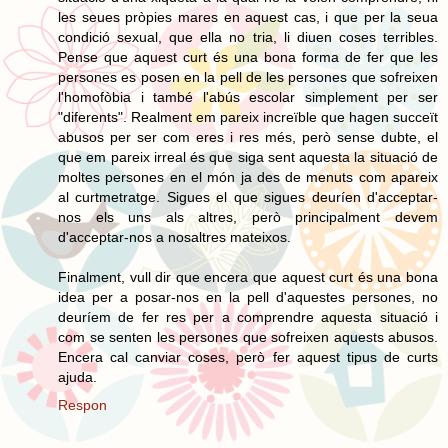
les seues pròpies mares en aquest cas, i que per la seua
condició sexual, que ella no tria, li diuen coses terribles.
Pense que aquest curt és una bona forma de fer que les
persones es posen en la pell de les persones que sofreixen
l'homofòbia i també l'abús escolar simplement per ser
"diferents". Realment em pareix increïble que hagen succeït
abusos per ser com eres i res més, però sense dubte, el
que em pareix irreal és que siga sent aquesta la situació de
moltes persones en el món ja des de menuts com apareix
al curtmetratge. Sigues el que sigues deuríen d'acceptar-
nos els uns als altres, però principalment devem
d'acceptar-nos a nosaltres mateixos.
Finalment, vull dir que encera que aquest curt és una bona
idea per a posar-nos en la pell d'aquestes persones, no
deuríem de fer res per a comprendre aquesta situació i
com se senten les persones que sofreixen aquests abusos.
Encera cal canviar coses, però fer aquest tipus de curts
ajuda.
Respon