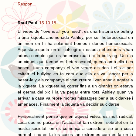
Respon
Raul Paul
15.10.18
El vídeo de “love is all you need”, es una historia de bulling
a una xiqueta anomenada Ashley, per ser heterosexual en
un mon on hi ha solament homes i dones homosexuals.
Aquesta xiqueta en el col·legi on estudia el xiquets s'han
adona compte que es heterosexual i hi fa bulliying. Un dia
un xiquet que també es heterosexual, queda amb ella i es
besen, i uns companys el van veure als dos i el xic per
evitatr el bullying es fa com que ella es va llançar per a
besar-le y els companys el van creure i van anar a agafar a
la xiqueta. La xiqueta va correr fins a un gimnàs on estava
el germa del xic i la va pegar entre tots. Ashley quan va
arrivar a casa va rebre moltes missatges per a suicidar-se i
amenaces. Finalment la xiqueta va decidir suicidarse
Personalment pense que en aquest video, es molt radical,
cosa que no passa en l’actualitat tan extrem, sobretot en la
nostra societat, on es comença a considerar-se una cosa
normal, i no es fa les coses tan extremes com es fa en la