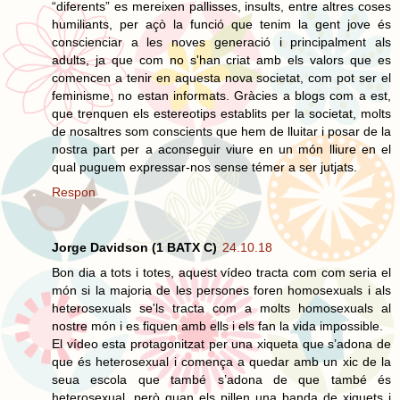
“diferents” es mereixen pallisses, insults, entre altres coses
humiliants, per açò la funció que tenim la gent jove és
conscienciar a les noves generació i principalment als
adults, ja que com no s'han criat amb els valors que es
comencen a tenir en aquesta nova societat, com pot ser el
feminisme, no estan informats. Gràcies a blogs com a est,
que trenquen els estereotips establits per la societat, molts
de nosaltres som conscients que hem de lluitar i posar de la
nostra part per a aconseguir viure en un món lliure en el
qual puguem expressar-nos sense témer a ser jutjats.
Respon
Jorge Davidson (1 BATX C)
24.10.18
Bon dia a tots i totes, aquest vídeo tracta com com seria el
món si la majoria de les persones foren homosexuals i als
heterosexuals se'ls tracta com a molts homosexuals al
nostre món i es fiquen amb ells i els fan la vida impossible.
El vídeo esta protagonitzat per una xiqueta que s’adona de
que és heterosexual i comença a quedar amb un xic de la
seua escola que també s’adona de que també és
heterosexual, però quan els pillen una banda de xiquets i