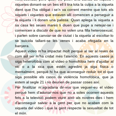
xiquetes donant-se un bes ell li tira tota la culpa a la xiqueta
dient que l’ha obligat i se’n va corrent mentre que tots els
xiquets i xiquetes que estaven allí comencen a perseguir a
la xiqueta i li donen una palissa. Quan aplega la xiqueta a
sa casa les seues mares li diuen que puge a netejar-se i
comencen a discutir de que no volen una filla heterosexual,
i parlen sobre canviar-se de ciutat i la xiqueta al escoltar-lo
se suïcida tallant-se les venes i acaba ofegada en la
banyera.
Aquest vídeo m’ha impactat molt perquè al ser al reves de
com sol ser m’ha cridat més l’atenció. En aquests casos ja
siga heterofòbia com al vídeo o homofòbia hem d’ajudar al
xic o a la xica que estén agredint ja siga física o
mentalment, perquè hi ha que aconseguir reduir tot el que
siga possible els casos de violència homofòbica, que ja
estem al segle 21 i no deurien de passar coses així.
Per finalitzar m’agradaria dir-vos que veguer-eu el vídeo
perquè hem d'adonar-nos que no a soles ocorren aquests
fets a la televisió podem viure això als nostres dies i hem
d’aconseguir salvar a la gent per que no acaben com la
xiqueta del vídeo i que la gent respecte la sexualitat de tot
el món.