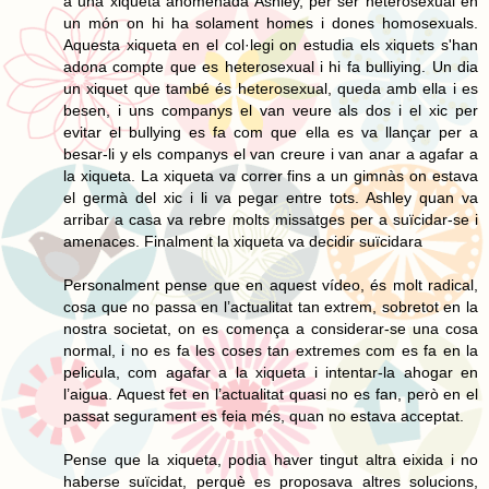
a una xiqueta anomenada Ashley, per ser heterosexual en
un món on hi ha solament homes i dones homosexuals.
Aquesta xiqueta en el col·legi on estudia els xiquets s'han
adona compte que es heterosexual i hi fa bulliying. Un dia
un xiquet que també és heterosexual, queda amb ella i es
besen, i uns companys el van veure als dos i el xic per
evitar el bullying es fa com que ella es va llançar per a
besar-li y els companys el van creure i van anar a agafar a
la xiqueta. La xiqueta va correr fins a un gimnàs on estava
el germà del xic i li va pegar entre tots. Ashley quan va
arribar a casa va rebre molts missatges per a suïcidar-se i
amenaces. Finalment la xiqueta va decidir suïcidara
Personalment pense que en aquest vídeo, és molt radical,
cosa que no passa en l’actualitat tan extrem, sobretot en la
nostra societat, on es comença a considerar-se una cosa
normal, i no es fa les coses tan extremes com es fa en la
pelicula, com agafar a la xiqueta i intentar-la ahogar en
l’aigua. Aquest fet en l’actualitat quasi no es fan, però en el
passat segurament es feia més, quan no estava acceptat.
Pense que la xiqueta, podia haver tingut altra eixida i no
haberse suïcidat, perquè es proposava altres solucions,