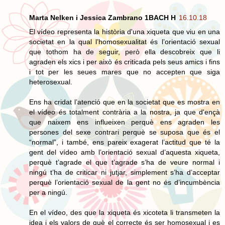
Marta Nelken i Jessica Zambrano 1BACH H
16.10.18
El vídeo representa la història d'una xiqueta que viu en una
societat en la qual l’homosexualitat és l’orientació sexual
que tothom ha de seguir, però ella descobreix que li
agraden els xics i per això és criticada pels seus amics i fins
i tot per les seues mares que no accepten que siga
heterosexual.
Ens ha cridat l’atenció que en la societat que es mostra en
el vídeo és totalment contrària a la nostra, ja que d'ençà
que naixem ens influeixen perquè ens agraden les
persones del sexe contrari perquè se suposa que és el
“normal”, i també, ens pareix exagerat l’actitud que té la
gent del vídeo amb l’orientació sexual d’aquesta xiqueta,
perquè t’agrade el que t’agrade s’ha de veure normal i
ningú t’ha de criticar ni jutjar, simplement s’ha d’acceptar
perquè l’orientació sexual de la gent no és d’incumbència
per a ningú.
En el vídeo, des que la xiqueta és xicoteta li transmeten la
idea i els valors de què el correcte és ser homosexual i es