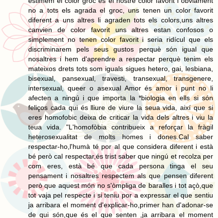
estimem el color groc és el nostre color favorit i òbviament
no a tots els agrada el groc, uns tenen un color favorit
diferent a uns altres li agraden tots els colors,uns altres
canvien de color favorit uns altres estan confosos o
simplement no tenen color favorit i seria ridícul que els
discriminarem pels seus gustos perquè són igual que
nosaltres i hem d'aprendre a respectar perquè tenim els
mateixos drets tots som iguals sigues hetero, gai, lesbiana,
bisexual, pansexual, travesti, transexual, transgenere,
intersexual, queer o asexual Amor és amor i punt no li
afecten a ningú i que importa la *biologia en ells si són
feliços cada qui és lliure de viure la seua vida, així que si
eres homofobic deixa de criticar la vida dels altres i viu la
teua vida. "L'homofòbia contribueix a reforçar la fràgil
heterosexualitat de molts homes i dones.Cal saber
respectar-ho,l'humà té por al que considera diferent i està
bé però cal respectar,és trist saber que ningú et recolza per
com eres, està bé que cada persona tinga el seu
pensament i nosaltres respectem als que pensen diferent
però que aquest món no s'òmpliga de baralles i tot açò,que
tot vaja pel respecte i si teniu por a expressar el que sentiu
ja arribara el moment d'explicar-ho,primer han d'adonar-se
de qui són,que és el que senten ,ja arribara el moment