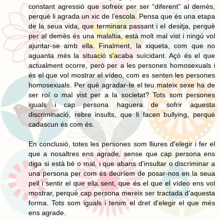
constant agressió que sofreix per ser “diferent” al demès,
perquè li agrada un xic de l’escola. Pensa que és una etapa
de la seua vida, que terminara passant i el desitja, perquè
per al demès és una malaltia, està molt mal vist i ningú vol
ajuntar-se amb ella. Finalment, la xiqueta, com que no
aguanta més la situació s'acaba suïcidant. Açò és el que
actualment ocorre, però per a les persones homosexuals i
és el que vol mostrar el vídeo, com es senten les persones
homosexuals. Per què agradar-te el teu mateix sexe ha de
ser roí o mal vist per a la societat? Tots som persones
iguals i cap persona haguera de sofrir aquesta
discriminació, rebre insults, que li facen bullying, perquè
cadascun és com és.
En conclusió, totes les persones som lliures d'elegir i fer el
que a nosaltres ens agrade, sense que cap persona ens
diga si està bé o mal, i que abans d'insultar o discriminar a
una persona per com és deuríem de posar-nos en la seua
pell i sentir el que ella sent, que és el que el vídeo ens vol
mostrar, perquè cap persona mereix ser tractada d’aquesta
forma. Tots som iguals i tenim el dret d'elegir el que més
ens agrade.