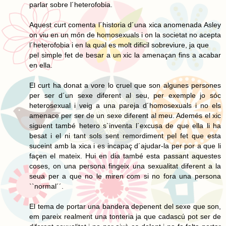
parlar sobre l´heterofobia.
Aquest curt comenta l´historia d´una xica anomenada Asley
on viu en un món de homosexuals i on la societat no acepta
l´heterofobia i en la qual es molt dificil sobreviure, ja que
pel simple fet de besar a un xic la amenaçan fins a acabar
en ella.
El curt ha donat a vore lo cruel que son algunes persones
per ser d´un sexe diferent al seu, per exemple jo sóc
heterosexual i veig a una pareja d´homosexuals i no els
amenace per ser de un sexe diferent al meu. Ademés el xic
siguent també hetero s`inventa l´excusa de que ella li ha
besat i el ni tant sols sent remordiment pel fet que esta
suceint amb la xica i es incapaç d´ajudar-la per por a que li
façen el mateix. Hui en dia també esta passant aquestes
coses, on una persona fingeix una sexualitat diferent a la
seua per a que no le miren com si no fora una persona
``normal´´.
El tema de portar una bandera depenent del sexe que son,
em pareix realment una tonteria ja que cadascú pot ser de