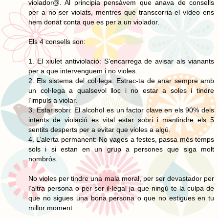
violador@. Al principia pensàvem que anava de consells
per a no ser violats, mentres que transcorria el vídeo ens
hem donat conta que es per a un violador.
Els 4 consells son:
1. El xiulet antiviolació: S’encarrega de avisar als vianants
per a que intervenguem i no violes.
2. Els sistema del col·lega: Estrac-ta de anar sempre amb
un col·lega a qualsevol lloc i no estar a soles i tindre
l’impuls a violar.
3. Estar sobri: El alcohol es un factor clave en els 90% dels
intents de violació es vital estar sobri i mantindre els 5
sentits desperts per a evitar que violes a algú.
4. L’alerta permanent: No vages a festes, passa més temps
sols i si estan en un grup a persones que siga molt
nombrós.
No violes per tindre una mala moral, per ser devastador per
l’altra persona o per ser il·legal ja que ningú te la culpa de
que no sigues una bona persona o que no estigues en tu
millor moment.