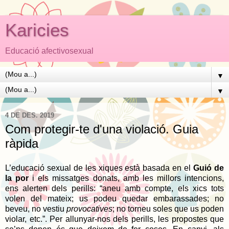
Karicies
Educació afectivosexual
▼
▼
4 DE DES. 2019
Com protegir-te d'una violació. Guia
ràpida
L’educació sexual de les xiques està basada en el
Guió de
la por
i els missatges donats, amb les millors intencions,
ens alerten dels perills: “aneu amb compte, els xics tots
volen del mateix; us podeu quedar embarassades; no
beveu, no vestiu
provocatives
; no torneu soles que us poden
violar, etc.”. Per allunyar-nos dels perills, les propostes que