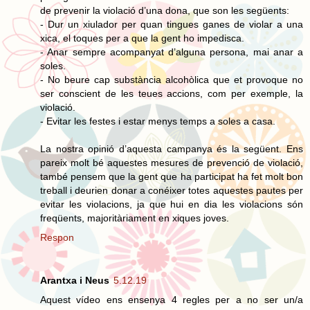
de prevenir la violació d’una dona, que son les següents:
- Dur un xiulador per quan tingues ganes de violar a una
xica, el toques per a que la gent ho impedisca.
- Anar sempre acompanyat d’alguna persona, mai anar a
soles.
- No beure cap substància alcohòlica que et provoque no
ser conscient de les teues accions, com per exemple, la
violació.
- Evitar les festes i estar menys temps a soles a casa.
La nostra opinió d’aquesta campanya és la següent. Ens
pareix molt bé aquestes mesures de prevenció de violació,
també pensem que la gent que ha participat ha fet molt bon
treball i deurien donar a conéixer totes aquestes pautes per
evitar les violacions, ja que hui en dia les violacions són
freqüents, majoritàriament en xiques joves.
Respon
Arantxa i Neus
5.12.19
Aquest vídeo ens ensenya 4 regles per a no ser un/a