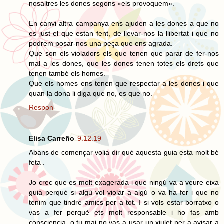
nosaltres les dones segons «els provoquem».
En canvi altra campanya ens ajuden a les dones a que no
es just el que estan fent, de llevar-nos la llibertat i que no
podrem posar-nos una peça que ens agrada.
Que son els violadors els que tenen que parar de fer-nos
mal a les dones, que les dones tenen totes els drets que
tenen també els homes.
Que els homes ens tenen que respectar a les dones i que
quan la dona li diga que no, es que no.
Respon
Elisa Carreño
9.12.19
Abans de començar volia dir què aquesta guia esta molt bé
feta .
Jo crec que es molt exagerada i que ningú va a veure eixa
guia perquè si algú vol violar a algú o va ha fer i que no
tenim que tindre amics per a tot. I si vols estar borratxo o
vas a fer perquè ets molt responsable i ho fas amb
consciencia, o tu mai no vas a usar un xiulet per a avisar a