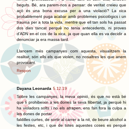
beguts. Bé, ara parem-nos a pensar: de veritat creieu que
açò és una bona excusa per a una violació? La xica
probablement puga acabar amb problemes psicològics i un
trauma per a tota la vida, mentre que ell tan sols ha passat
dos dies tancat perquè no tenia antecedents, ni proves
d’ADN en el cos de la xica, ja que quan ella es va decidir a
denunciar ja era massa tard.
Llancem més campanyes com aquesta, visualitzem la
realitat; són ells els que violen, no nosaltres les que anem
provocant.
Respon
Dayana Leonarda
5.12.19
Sobre les campanyes, la meva opinió, és que no està bé
que li prohibeixin a les dones la seva llibertat, ja perquè hi
ha violadors solts i no els atrapen, ens fan fora la culpa a
les dones de portar
faldilles curtes, de sortir al carrer a la nit, de beure alcohol a
les festes, etc, i que de totes aquestes coses es perquè