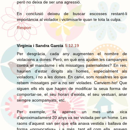
però no deixa de ser una agressió.
En conclusió deixeu de buscar escosses restant-li
importància al violador i victimisarle quan te tota la culpa.
Respon
Virginia i Sandra Garcia
5.12.19
Per desgràcia, cada any augmenten el nombre de
violacions a dones. Però, en què ens ajuden les campanyes
contra el masclisme i els missatges paternalistes? En res,
haurien d’estar dirigits als homes, especialment als
violadors, i no a les dones. En canvi, som nosaltres les que
rebem missatges per a no ser violades. Canviem-ho! Que
siguen ells els que hagen de modificar la seua forma de
comportar-se, el seu horari d’eixida, el seu vestuari, anar
sempre acompanyats, etc.
Per exemple, fa apenes un mes una xica
d’aproximadament 20 anys va ser violada per un home. Les
raons d’aquest van ser que ella anava vestida i ballava de
forma «provocativa», i a més, tant ell com ella, anaven