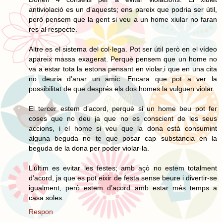
antiviolació es un d’aquests; ens pareix que podria ser útil,
però pensem que la gent si veu a un home xiular no faran
res al respecte.
Altre es el sistema del col·lega. Pot ser útil però en el vídeo
apareix massa exagerat. Perquè pensem que un home no
va a estar tota la estona pensant en violar,i que en una cita
no deuria d’anar un amic. Encara que pot a ver la
possibilitat de que després els dos homes la vulguen violar.
El tercer estem d’acord, perquè si un home beu pot fer
coses que no deu ja que no es conscient de les seus
accions, i el home si veu que la dona està consumint
alguna beguda no te que posar cap substancia en la
beguda de la dona per poder violar-la.
L’últim es evitar les festes; amb açò no estem totalment
d’acord, ja que es pot eixir de festa sense beure i divertir-se
igualment, però estem d’acord amb estar més temps a
casa soles.
Respon